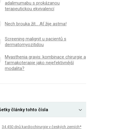
adalimumabu s prokázanou
terapeutickou ekvivalencí
Nech brouka žít… Ať žije astma!
Screening malignit u pacientů s
dermatomyozitidou
Myasthenia gravis: kombinace chirurgie a
farmakoterapie jako nejefektivnější
modalita?
etky články tohto čísla
34 450 dnů kardiochirurgie v českých zemích*