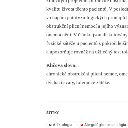
klinickým projevům chronické obstrukčn
kvalitu života těchto pacientů. V posle
v chápání patofyziologických principů 
obstrukční plicní nemocí a jejího význ
onemocnění. V článku jsou diskutovány 
fyzické zátěže u pacientů s pokročilejš
a upozorňuje rovněž na užitečný test to
Klíčová slova:
chronická obstrukční plicní nemoc, ome
dýchací svaly, tolerance zátěže.
ŠTÍTKY
Adiktológia
Alergológia a imunológia