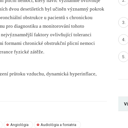
í plicní nemoci, který navíc významně ovlivňuje
dních dvou desetiletích byl učiněn významný pokrok
bronchiální obstrukce u pacientů s chronickou
amu pro diagnostiku a monitorování tohoto
nejvýznamnější faktory ovlivňující toleranci
ími formami chronické obstrukční plicní nemoci
lerance fyzické zátěže.
zení průtoku vzduchu, dynamická hyperinflace,
Vš
Angiológia
Audiológia a foniatria