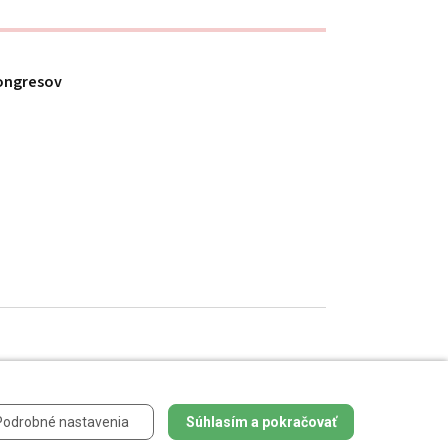
ongresov
h údajov
.
Podrobné nastavenia
Súhlasím a pokračovať