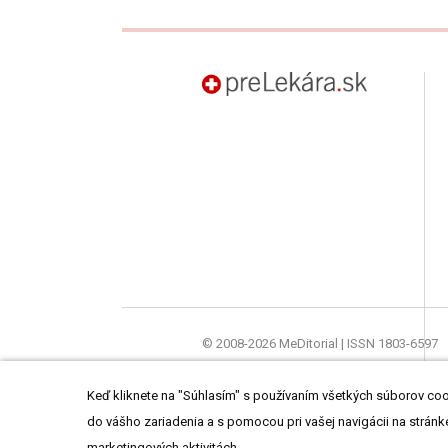
preLekára.sk
© 2008-2026 MeDitorial | ISSN 1803-6597
Stránky preLekára.sk sú určené výhradne o
Keď kliknete na "Súhlasím" s používaním všetkých súborov cook
do vášho zariadenia a s pomocou pri vašej navigácii na stránke
marketingových aktivitách.