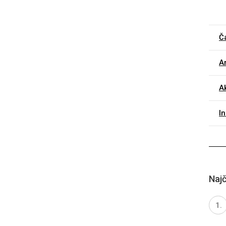
Č
Ar
A
I
Najč