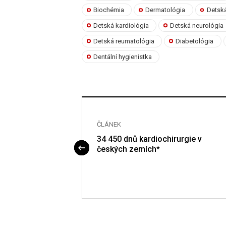
Biochémia
Dermatológia
Detská
Detská kardiológia
Detská neurológia
Detská reumatológia
Diabetológia
Dentální hygienistka
ČLÁNEK
oenterologové
34 450 dnů kardiochirurgie v
h lékařů v České
českých zemích*
vek k
upráci