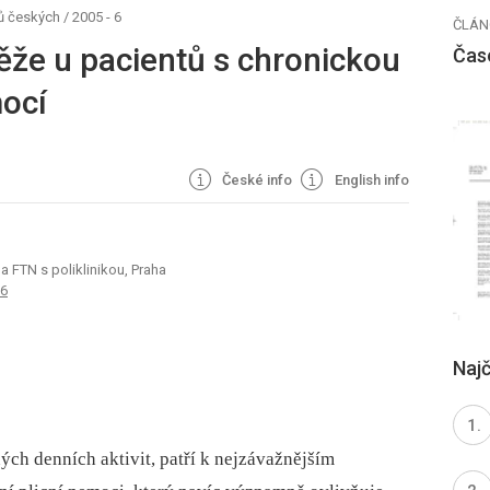
ů českých
/
2005 - 6
ČLÁN
ěže u pacientů s chronickou
Čas
mocí
České info
English info
a FTN s poliklinikou, Praha
76
Najč
ch denních aktivit, patří k nejzávažnějším