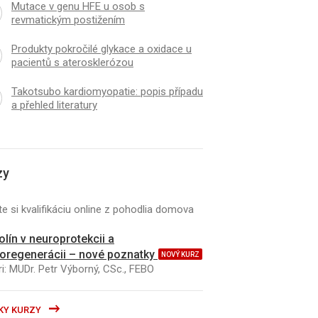
Mutace v genu HFE u osob s
revmatickým postižením
Produkty pokročilé glykace a oxidace u
pacientů s aterosklerózou
Takotsubo kardiomyopatie: popis případu
a přehled literatury
zy
e si kvalifikáciu online z pohodlia domova
kolín v neuroprotekcii a
oregenerácii – nové poznatky
NOVÝ KURZ
i: MUDr. Petr Výborný, CSc., FEBO
KY KURZY