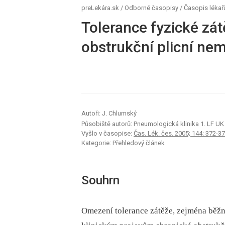
preLekára.sk
/
Odborné časopisy
/
Časopis lékař
Tolerance fyzické zát
obstrukční plicní ne
Autoři: J. Chlumský
Působiště autorů: Pneumologická klinika 1. LF UK 
Vyšlo v časopise:
Čas. Lék. čes. 2005; 144: 372-3
Kategorie: Přehledový článek
Souhrn
Omezení tolerance zátěže, zejména běžný