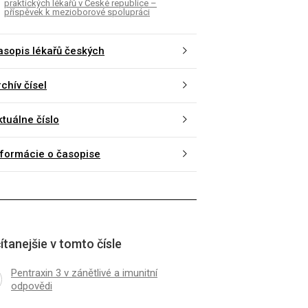
praktických lékařů v České republice –
příspěvek k mezioborové spolupráci
asopis lékařů českých
chív čísel
ktuálne číslo
nformácie o časopise
ítanejšie v tomto čísle
Pentraxin 3 v zánětlivé a imunitní
odpovědi