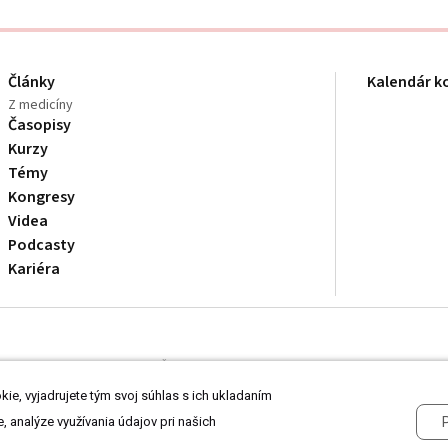
Články
Kalendár k
Z medicíny
Časopisy
Kurzy
Témy
Kongresy
Videa
Podcasty
Kariéra
dborníkom v zdravotníctve. Čítajte
prehlásenie
a
Zásady spracovania osobnýc
ie, vyjadrujete tým svoj súhlas s ich ukladaním
, analýze využívania údajov pri našich