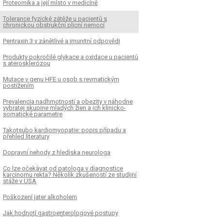
Proteomika a její místo v medicíně
Tolerance fyzické zátěže u pacientů s
chronickou obstrukční plicní nemocí
Pentraxin 3 v zánětlivé a imunitní odpovědi
Produkty pokročilé glykace a oxidace u pacientů
s aterosklerózou
Mutace v genu HFE u osob s revmatickým
postižením
Prevalencia nadhmotnosti a obezity v náhodne
vybratej skupine mladých žien a ich klinicko-
somatické parametre
K
ČLÁNEK
Takotsubo kardiomyopatie: popis případu a
xin 3 v zánětlivé a imunitní
Produkty pokročilé gl
přehled literatury
ědi
oxidace u pacientů s 
Dopravní nehody z hlediska neurologa
Co lze očekávat od patologa v diagnostice
karcinomu rekta? Několik zkušeností ze studijní
stáže v USA
Poškození jater alkoholem
Jak hodnotí gastroenterologové postupy