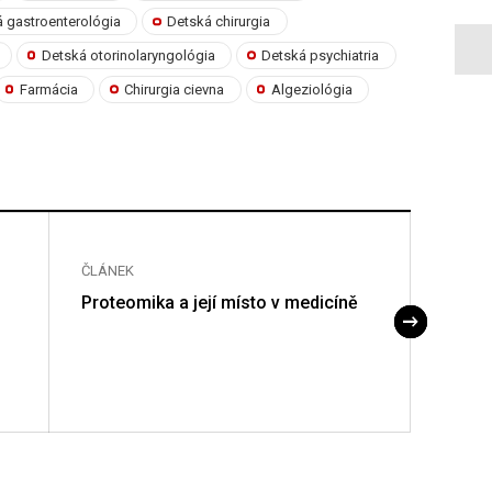
 gastroenterológia
Detská chirurgia
Detská otorinolaryngológia
Detská psychiatria
Farmácia
Chirurgia cievna
Algeziológia
ČLÁNEK
ČLÁNE
Proteomika a její místo v medicíně
Pentra
odpov