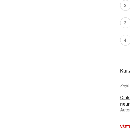
Kur
Zvýšt
Citi
neur
Autor
VŠET