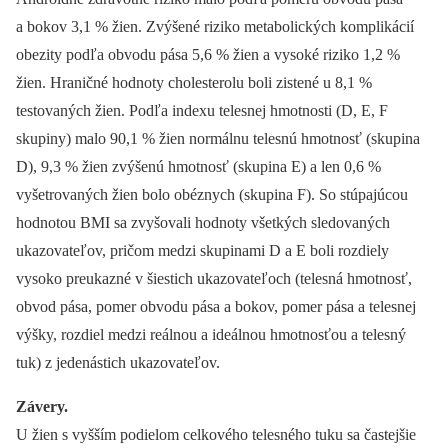
a bokov 3,1 % žien. Zvýšené riziko metabolických komplikácií
obezity podľa obvodu pása 5,6 % žien a vysoké riziko 1,2 %
žien. Hraničné hodnoty cholesterolu boli zistené u 8,1 %
testovaných žien. Podľa indexu telesnej hmotnosti (D, E, F
skupiny) malo 90,1 % žien normálnu telesnú hmotnosť (skupina
D), 9,3 % žien zvýšenú hmotnosť (skupina E) a len 0,6 %
vyšetrovaných žien bolo obéznych (skupina F). So stúpajúcou
hodnotou BMI sa zvyšovali hodnoty všetkých sledovaných
ukazovateľov, pričom medzi skupinami D a E boli rozdiely
vysoko preukazné v šiestich ukazovateľoch (telesná hmotnosť,
obvod pása, pomer obvodu pása a bokov, pomer pása a telesnej
výšky, rozdiel medzi reálnou a ideálnou hmotnosťou a telesný
tuk) z jedenástich ukazovateľov.
Závery.
U žien s vyšším podielom celkového telesného tuku sa častejšie