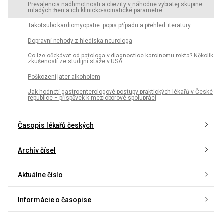
Prevalencia nadhmotnosti a obezity v náhodne vybratej skupine
mladých žien a ich klinicko-somatické parametre
Takotsubo kardiomyopatie: popis případu a přehled literatury
Dopravní nehody z hlediska neurologa
Co lze očekávat od patologa v diagnostice karcinomu rekta? Několik
zkušeností ze studijní stáže v USA
Poškození jater alkoholem
Jak hodnotí gastroenterologové postupy praktických lékařů v České
republice – příspěvek k mezioborové spolupráci
Časopis lékařů českých
Archív čísel
Aktuálne číslo
Informácie o časopise