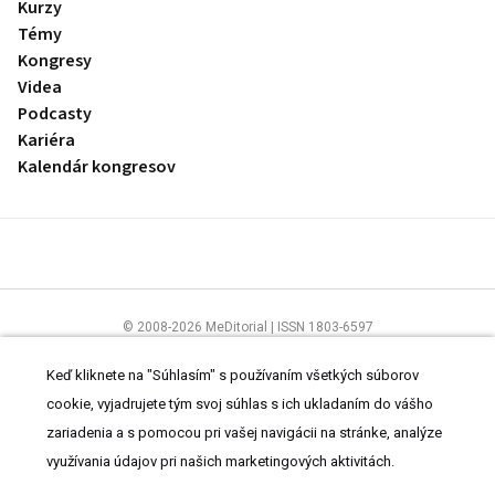
Kurzy
Témy
Kongresy
Videa
Podcasty
Kariéra
Kalendár kongresov
© 2008-2026 MeDitorial | ISSN 1803-6597
Stránky preLekára.sk sú určené výhradne odborníkom v zdravotníctve.
Čítajte
prehlásenie
a
Zásady spracovania osobných údajov
.
Keď kliknete na "Súhlasím" s používaním všetkých súborov
cookie, vyjadrujete tým svoj súhlas s ich ukladaním do vášho
zariadenia a s pomocou pri vašej navigácii na stránke, analýze
využívania údajov pri našich marketingových aktivitách.