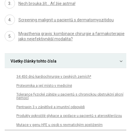
Nech brouka žít… Ať žije astma!
Screening malignit u pacientů s dermatomyozitidou
Myasthenia gravis: kombinace chirurgie a farmakoterapie
jako nejefektivnější modalita?
Všetky články tohto čísla
34 450 dnů kardiochirurgie v českých zemích*
Proteomika a její místo v medicíně
Tolerance fyzické zátěže u pacientů s chronickou obstrukční plicní
nemocí
Pentraxin 3 v zánětlivé a imunitní odpovědi
Produkty pokročilé glykace a oxidace u pacientů s aterosklerózou
Mutace v genu HFE u osob s revmatickým postižením