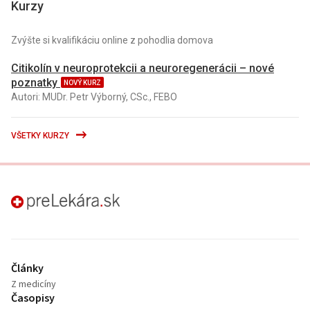
Kurzy
Zvýšte si kvalifikáciu online z pohodlia domova
Citikolín v neuroprotekcii a neuroregenerácii – nové
poznatky
NOVÝ KURZ
Autori: MUDr. Petr Výborný, CSc., FEBO
VŠETKY KURZY
preLekára.sk
Články
Z medicíny
Časopisy