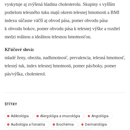
vyskytuje aj zvýšená hladina cholesterolu. Skupiny s vyšším
podielom telesného tuku majú okrem telesnej hmotnosti a BMI
indexu súčasne väčší aj obvod pása, pomer obvodu pása
k obvodu bokov, pomer obvodu pása k telesnej výške a rozdiel
medzi reálnou a ideálnou telesnou hmotnosťou.
Kľúčové slová:
mladé ženy, obezita, nadhmotnosť, prevalencia, telesná hmotnosť,
telesný tuk, index telesnej hmotnosti, pomer pás/boky, pomer
pás/výška, cholesterol.
ŠTÍTKY
Adiktológia
Alergológia a imunológia
Angiológia
Audiológia a foniatria
Biochémia
Dermatológia