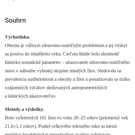
Souhrn
Východisko.
Obezita je vážnym zdravotno-nutričným problémom a jej výskyt
sa posúva do mladšieho veku. Cieľom štúdie bolo zhodnotiť
klinicko-somatické parametre –⁠ ukazovatele zdravotno-nutričného
stavu v náhodne vybratej skupine mladých žien. Sledovala sa
prevalencia nadhmotnosti a obezity u žien a posudzovalo sa riziko
vzájomných vzťahov sledovaných antropometrických
a klinických ukazovateľov.
Metódy a výsledky.
Bolo vyšetrených 161 žien vo veku 20–25 rokov (priemerný vek
21,6±1,1 rokov). Podiel celkového telesného tuku sa meral
metódou bioelektrickej impedančnej analýzy prístrojom