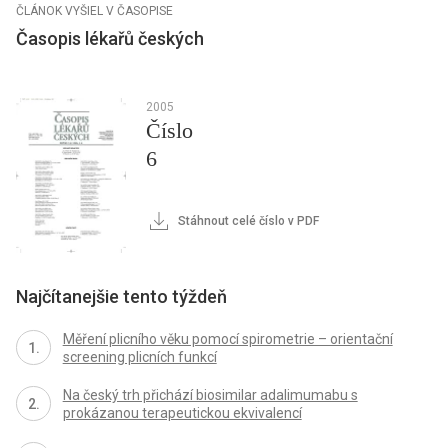
ČLÁNOK VYŠIEL V ČASOPISE
Časopis lékařů českých
2005
Číslo
6
Stáhnout celé číslo v PDF
Najčítanejšie tento týždeň
Měření plicního věku pomocí spirometrie – orientační
screening plicních funkcí
Na český trh přichází biosimilar adalimumabu s
prokázanou terapeutickou ekvivalencí