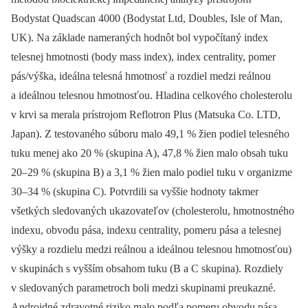
Bodystat Quadscan 4000 (Bodystat Ltd, Doubles, Isle of Man,
UK). Na základe nameraných hodnôt bol vypočítaný index
telesnej hmotnosti (body mass index), index centrality, pomer
pás/výška, ideálna telesná hmotnosť a rozdiel medzi reálnou
a ideálnou telesnou hmotnosťou. Hladina celkového cholesterolu
v krvi sa merala prístrojom Reflotron Plus (Matsuka Co. LTD,
Japan). Z testovaného súboru malo 49,1 % žien podiel telesného
tuku menej ako 20 % (skupina A), 47,8 % žien malo obsah tuku
20–29 % (skupina B) a 3,1 % žien malo podiel tuku v organizme
30–34 % (skupina C). Potvrdili sa vyššie hodnoty takmer
všetkých sledovaných ukazovateľov (cholesterolu, hmotnostného
indexu, obvodu pása, indexu centrality, pomeru pása a telesnej
výšky a rozdielu medzi reálnou a ideálnou telesnou hmotnosťou)
v skupinách s vyšším obsahom tuku (B a C skupina). Rozdiely
v sledovaných parametroch boli medzi skupinami preukazné.
Androidné zdravotné riziko malo podľa pomeru obvodu pása