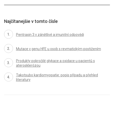
Najčítanejšie v tomto čísle
Pentraxin 3 v zánětlivé a imunitní odpovědi
Mutace v genu HFE u osob s revmatickým postižením
Produkty pokročilé glykace a oxidace u pacientů s
aterosklerózou
Takotsubo kardiomyopatie: popis případu a přehled
literatury