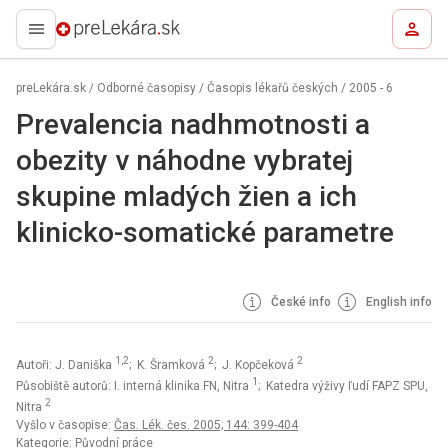
preLekára.sk
preLekára.sk
/
Odborné časopisy
/
Časopis lékařů českých
/
2005 - 6
Prevalencia nadhmotnosti a
obezity v náhodne vybratej
skupine mladých žien a ich
klinicko-somatické parametre
České info
English info
1,2
2
2
Autoři: J. Daniška
; K. Šramková
; J. Kopčeková
1
Působiště autorů: I. interná klinika FN, Nitra
; Katedra výživy ľudí FAPZ SPU,
2
Nitra
Vyšlo v časopise:
Čas. Lék. čes. 2005; 144: 399-404
Kategorie: Původní práce