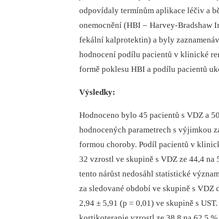
odpovídaly termínům aplikace léčiv a b
onemocnění (HBI –
Harvey-Bradshaw Ind
fekální kalprotektin) a byly zaznamená
hodnocení podílu pa­cientů v klinické r
formě poklesu HBI a podílu pa­cientů uk
Výsledky:
Hodnoceno bylo 45 pa­cientů s VDZ a 50
hodnocených parametrech s výjimkou zast
formou choroby. Podíl pa­cientů v klini
32 vzrostl ve skupině s VDZ ze 44,4 na 
tento nárůst nedosáhl statistické význa
za sledované období ve skupině s VDZ 
2,94 ± 5,91 (p = 0,01) ve skupině s UST. 
kortikoterapie vzrostl ze 38,8 na 62,5 %