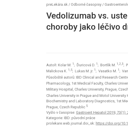
preLekára.sk
/
Odborné časopisy
/
Gastroenterol
Vedolizumab vs. ust
choroby jako léčivo dr
1
1
1,2,3
Autoři: Kolar M.
; Ďuricová D.
; Bortlík M.
; 
1,5
1
1
Malickova K.
; Lukas M. jr.
; Vasatko M.
; Va
Působiště autorů: IBD Clinical and Research Centre
Pharmacology, 1st Medical Faculty, Charles Unive
Military Hospital, Charles University, Prague, Cze
Charles University in Prague and Motol University
Biochemistry and Laboratory Dia­gnostics, 1st Medi
5
Prague, Czech Republic
Vyšlo v časopise:
Gastroent Hepatol 2019; 73(1): 
Kategorie: IBD: původní práce
prolekare.web.journal.doi_sk:
https://doi.org/1