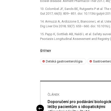
bowel dis­ease. Aliment Pharmacol Ther 2017; 46(
13. Colombel JF, Sands BE, Rutgeerts P et al. The s
Gut 2017; 66(5): 839–
851. doi: 10.1136/
gutjnl-20
14. Armuzzi A, Ardizzone S, Biancone L et al. Ust
Dig Liver Dis 2018; 50(7): 653–
660. doi: 10.1016/
j
15. Papp K, Gottlieb AB, Naldi L et al. Safety surv
Psoriasis Longitudinal As­ses­sment and Registry
ŠTÍTKY
Detská gastroenterológia
Gastroenter
ČLÁNEK
kombinovaný
Doporučení pro podávání bio­logic
k se simetikonem
léčby pa­cientům s idiopatickými