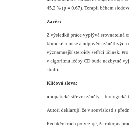
45,2 % (p = 0,67). Terapii během sledov
Závěr:
Z výsledků práce vyplývá srovnatelná e
klinické remise a odpovědi zánětlivých 
významnější steroidy šetřící účinek. Pro
v algoritmu léčby CD bude nezbytné vy
studií.
Klíčová slova:
idiopatické střevní záněty –
bio­logická 
Autoři deklarují, že v souvislosti s př
Redakční rada potvrzuje, že rukopis prá