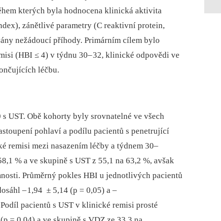
ěhem kterých byla hodnocena klinická aktivita
ex), zánětlivé parametry (C reaktivní protein,
vány nežádoucí příhody. Primárním cílem bylo
emisi (HBI ≤ 4) v týdnu 30–
32, klinické odpovědi ve
ončujících léčbu.
 s UST. Obě kohorty byly srovnatelné ve všech
oupení pohlaví a podílu pa­cientů s penetrující
cké remisi mezi nasazením léčby a týdnem 30–
58,1 % a ve skupině s UST z 55,1 na 63,2 %, avšak
mnosti. Průměrný pokles HBI u jednotlivých pa­cientů
dosáhl –
1,94 ± 5,14 (p = 0,05) a –
Podíl pa­cientů s UST v klinické remisi prosté
 (p = 0,04) a ve skupině s VDZ ze 33,3 na