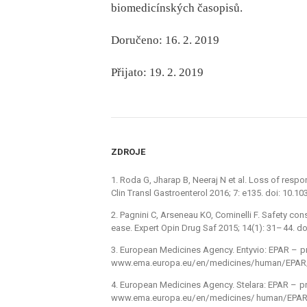
bio­­­­medicínských časopisů.
Doručeno: 16. 2. 2019
Přijato: 19. 2. 2019
ZDROJE
1.
Roda G, Jharap B, Neeraj N et al. Loss of respo
Clin Transl Gastroenterol 2016; 7: e135. doi: 10.10
2. Pagnini C, Arseneau KO, Cominel­li F. Safety cons
ease. Expert Opin Drug Saf 2015; 14(1): 31–
44. do
3. European Medicines Agency. Entyvio: EPAR –
pr
www.ema.europa.eu/
en/
medicines/
human/
EPAR
4. European Medicines Agency. Stelara: EPAR –
pr
www.ema.europa.eu/
en/
medicines/ human/
EPAR