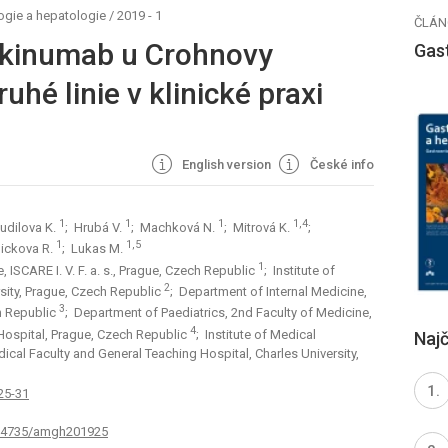
ogie a hepatologie
/
2019 - 1
ČLÁN
ekinumab u Crohnovy
Gas
uhé linie v klinické praxi
English version
České info
1
1
1
1,4
Pudilova K.
; Hrubá V.
; Machková N.
; Mitrová K.
;
1
1,5
nickova R.
; Lukas M.
1
, ISCARE I. V. F. a. s., Prague, Czech Republic
; Institute of
2
rsity, Prague, Czech Republic
; Department of Internal Medicine,
3
ch Republic
; Department of Paediatrics, 2nd Faculty of Medicine,
4
 Hospital, Prague, Czech Republic
; Institute of Medical
Najč
cal Faculty and General Teach­­ing Hospital, Charles University,
25-31
0.14735/amgh201925