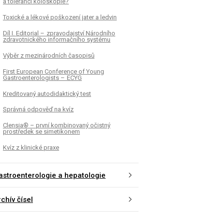
a toleranci koloskopie?
Toxické a lékové poškození jater a ledvin
Díl I. Editorial – zpravodajství Národního
zdravotnického informačního systému
Výběr z mezinárodních časopisů
First European Conference of Young
Gastroenterologists – ECYG
Kreditovaný autodidaktický test
Správná odpověď na kvíz
Clensia® – první kombinovaný očistný
prostředek se simetikonem
Kvíz z klinické praxe
astroenterologie a hepatologie
chív čísel