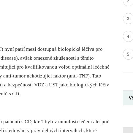
nyní patří mezi dostupná bio­logická léčiva pro
dis­ease), avšak omezené zkušenosti s těmito
imitující pro kvalifikovanou volbu optimální léčebné
y anti-tumor nekotizující faktor (anti-TNF). Tato
ti a bezpečnosti VDZ a UST jako bio­logických léčiv
entů s CD.
Vš
pa­cienti s CD, kteří byli v minulosti léčeni alespoň
li sledováni v pravidelných intervalech, které