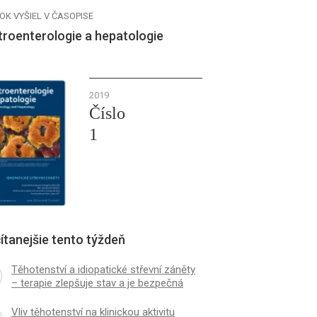
OK VYŠIEL V ČASOPISE
troenterologie a hepatologie
2019
Číslo
1
ítanejšie tento týždeň
Těhotenství a idiopatické střevní záněty
– terapie zlepšuje stav a je bezpečná
Vliv těhotenství na klinickou aktivitu