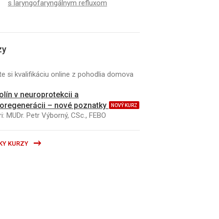
s laryngofaryngálnym refluxom
zy
e si kvalifikáciu online z pohodlia domova
kolín v neuroprotekcii a
oregenerácii – nové poznatky
NOVÝ KURZ
i: MUDr. Petr Výborný, CSc., FEBO
KY KURZY