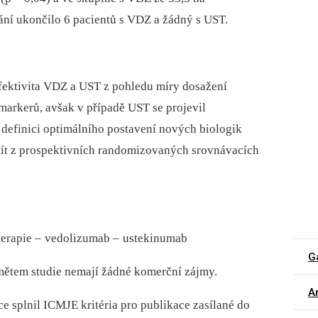
ání ukončilo 6 pa­cientů s VDZ a žádný s UST.
fektivita VDZ a UST z pohledu míry dosažení
markerů, avšak v případě UST se projevil
 definici optimálního postavení nových bio­logik
jít z prospektivních randomizovaných srovnávacích
terapie –
vedolizumab –
ustekinumab
G
edmětem studie nemají žádné komerční zájmy.
Ar
ce splnil ICMJE kritéria pro publikace zasílané do