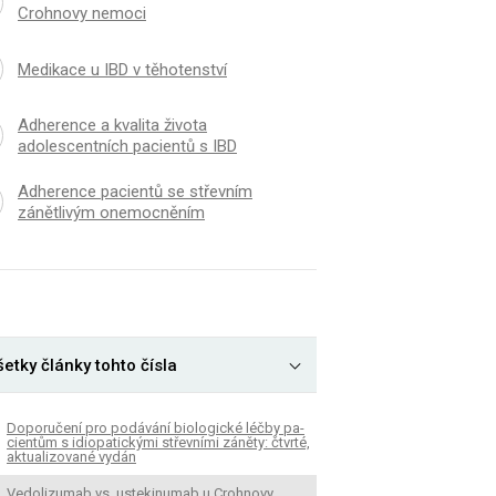
Crohnovy nemoci
Medikace u IBD v těhotenství
Adherence a kvalita života
adolescentních pacientů s IBD
Adherence pacientů se střevním
zánětlivým onemocněním
etky články tohto čísla
Doporučení pro podávání bio­logické léčby pa­
cientům s idiopatickými střevními záněty: čtvrté,
aktualizované vydán
Vedolizumab vs. ustekinumab u Crohnovy