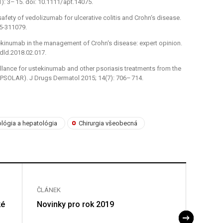
1): 3–
15. doi: 10.1111/
apt.14075.
afety of vedolizumab for ulcerative colitis and Crohn‘s dis­ease.
15-311079.
ekinumab in the management of Crohn‘s dis­ease: expert opinion.
.dld.2018.02.017.
eil­lance for ustekinumab and other psoriasis treatments from the
 (PSOLAR). J Drugs Dermatol 2015; 14(7): 706–
714.
ológia a hepatológia
Chirurgia všeobecná
ČLÁNEK
ČLÁNE
ké
Novinky pro rok 2019
Biolog
střev