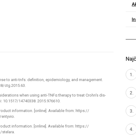
A
I
Najč
nse to anti-tnfs: definition, epidemiology, and management.
38/
ctg.2015.63.
iderations when us­­ing anti-TNFα ther­apy to treat Crohn‘s dis­
i: 10.1517/
14740338. 2015.976610.
oduct information. [online]. Available from: https:/
/
/
entyvio.
oduct information. [online]. Available from: https:/
/
/
stelara.