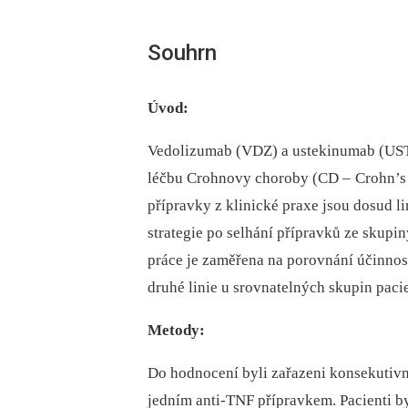
Souhrn
Úvod:
Vedolizumab (VDZ) a ustekinumab (UST) 
léčbu Crohnovy choroby (CD –
Crohn’s 
přípravky z klinické praxe jsou dosud l
strategie po selhání přípravků ze skupin
práce je zaměřena na porovnání účin­nos
druhé linie u srovnatelných skupin pa­ci
Metody:
Do hodnocení byli zařazeni konsekutivní 
jedním anti-TNF přípravkem. Pa­cienti by