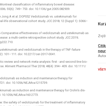
 Montreal clas­sification of inflam­matory bowel dis­ease:
2006; 55(6): 749–
753. doi: 10.1136/
gut.2005.082909.
e Jong A et al. DOP052 Vedolizumab vs. ustekinumab for
real-life observational cohort study. JCC 2018; 12 (Suppl 1): S066–
Kur
586 Comparative ef­fectiveness of vedolizumab and ustekinumab as
Zvýšt
is­ease: a multi-centre retrospective cohort study. JCC 2019;
jjy222.710.
Citi
 ustekinumab and vedolizumab in the ther­apy of TNF-failure
neur
(2): 101–
111. doi: 10.2217/
cer-2017-0041.
Autor
c review and network meta-analysis: first -⁠ and second-line bio­
ease. Aliment Pharmacol Ther 2018; 48(4): 394–
409. doi: 10.1111/
VŠET
edolizumab as induction and maintenance ther­apy for
721. doi: 10.1056/
NEJMoa1215739.
kinumab as induction and maintenance ther­apy for Crohn‘s dis­
i: 10.1056/
NEJMoa160 2773.
ew: the safety of vedolizumab for the treatment of inflam­matory