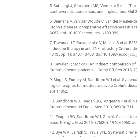
5. Satsangi J, Silverberg MS, Vermeire S et al. The
controversies, consensus, and implications. Gut 
6. Biemans V, van der Woude C, van der Meulen-d
Crohn’s dis­ease: comparative ef­fectiveness in a 
S067. doi: 10.1093/
ecco-jcc/
jjx180.089.
7. Townsend T, Razanskaite V, Michail S et al. P
induction ther­apy in anti-TNF refractory Crohn’s d
13 (Suppl 1): S407–
S408. doi: 10.1093/
ecco-jcc/
8. Kawalec P, Moćko P. An indirect comparison of
Crohn‘s dis­ease patients. J Comp Eff Res 2018; 7
9. Singh S, Fumery M, Sandborn WJ et al. Systemati
logic ther­apies for moderate-severe Crohn‘s dis­
apt.14852.
10. Sandborn WJ, Feagan BG, Rutgeerts P et al. V
Crohn‘s dis­ease. N Engl J Med 2013; 369(8): 711–
11. Feagan BG, Sandborn WJ, Gasink C et al. Uste
ease. N Engl J Med 2016; 375(20): 1946–
1960. do
12. Bye WA, Jairath V, Travis SPL. Systematic revi