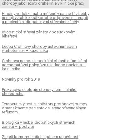
choroby jako léčivo druhé linie v klinické praxi
Hladiny vedolizumabu měřené v časné fázi léčby
nemají vztah ke krátkodobé odpovědi na terapii
u pa­cientů s idiopatickými střevními záněty
Idiopatické střevní záněty v posudkovém
lékařství
Léčba Crohnovy choroby ustekinumabem
v těhotenství – kazuistika
Crohnova nemoc ileocekální oblasti a familiární
adenomatózní polypóza u jednoho pa­cienta –
kazuistika
Novinky pro rok 2019
Překvapivá etiologie stenózy terminálního
choledochu
Terapeutický test s inhibítory protónovej pumpy
v manažmente pa­cientov s laryngofaryngálnym
refluxom
Biologika v léčbě idiopatických střevních
zánětů – počtvrté
Zlepší komprese břicha pásem úspěšnost