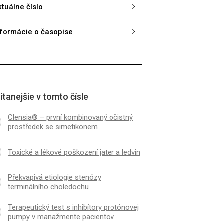
ktuálne číslo
nformácie o časopise
ítanejšie v tomto čísle
Clensia® – první kombinovaný očistný
prostředek se simetikonem
Toxické a lékové poškození jater a ledvin
Překvapivá etiologie stenózy
terminálního choledochu
Terapeutický test s inhibítory protónovej
pumpy v manažmente pa­cientov