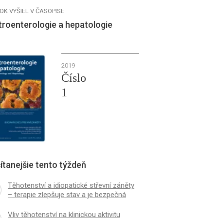
OK VYŠIEL V ČASOPISE
troenterologie a hepatologie
2019
Číslo
1
ítanejšie tento týždeň
Těhotenství a idiopatické střevní záněty
– terapie zlepšuje stav a je bezpečná
Vliv těhotenství na klinickou aktivitu