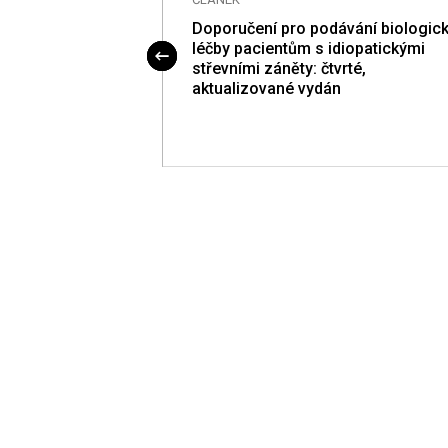
kombinovaný
Doporučení pro podávání bio­logic
k se simetikonem
léčby pa­cientům s idiopatickými
střevními záněty: čtvrté,
aktualizované vydán