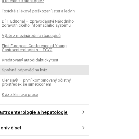
a toleranci koloskopie?
Toxické a lékové poškození jater a ledvin
Díl I. Editorial – zpravodajství Národního
zdravotnického informačního systému
Výběr z mezinárodních časopisů
First European Conference of Young
Gastroenterologists – ECYG
Kreditovaný autodidaktický test
Správná odpověď na kvíz
Clensia® – první kombinovaný očistný
prostředek se simetikonem
Kvíz z klinické praxe
astroenterologie a hepatologie
chív čísel
K
ČLÁNEK