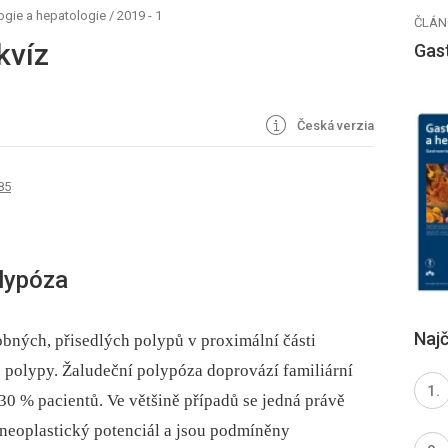
ogie a hepatologie
/
2019 - 1
ČLÁN
kvíz
Gas
Česká verzia
85
lypóza
Najč
obných, přisedlých polypů v proximální části
é polypy. Žaludeční polypóza doprovází familiární
30 % pacientů. Ve většině případů se jedná právě
 neoplastický potenciál a jsou podmíněny