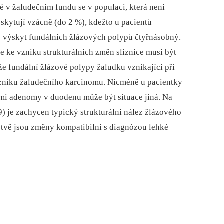
 v žaludečním fundu se v populaci, která není
kytují vzácně (do 2 %), kdežto u pacientů
e výskyt fundálních žlázových polypů čtyřnásobný.
e ke vzniku strukturálních změn sliznice musí být
že fundální žlázové polypy žaludku vznikající při
vzniku žaludečního karcinomu. Nicméně u pacientky
i adenomy v duodenu může být situace jiná. Na
9) je zachycen typický strukturální nález žlázového
tvě jsou změny kompatibilní s dia­gnózou lehké