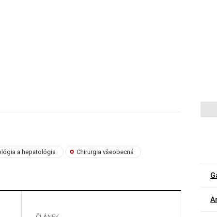
ológia a hepatológia
Chirurgia všeobecná
G
Ar
ČLÁNEK
ČLÁNE