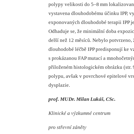
polypy velikosti do 5–8
mm lokalizované
vystavena dlouhodobému účinku IPP, vys
exponovaných dlouhodobé terapii IPP j
Odhaduje se, že minimální doba expozic
delší než 12 měsíců. Nebylo potvrzeno, 
dlouhodobé léčbě IPP predisponují ke 
s prokázanou FAP mutací a mnohočetným
přiloženém histologickém obrázku (str. 
polypu, avšak v povrchové epitelové vrs
dysplazie.
prof. MU
Dr. Milan Lukáš, CSc.
Klinické a výzkumné centrum
pro střevní záněty