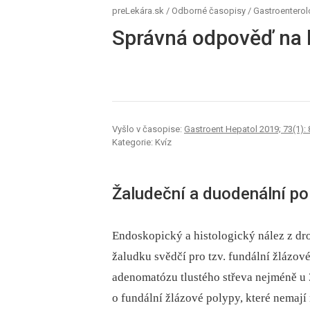
preLekára.sk
/
Odborné časopisy
/
Gastroenterol
Správná odpověď na 
Vyšlo v časopise:
Gastroent Hepatol 2019; 73(1): 
Kategorie: Kvíz
Žaludeční a duodenální po
Endoskopický a histologický nález z dr
žaludku svědčí pro tzv. fundální žlázov
adenomatózu tlustého střeva nejméně u 
o fundální žlázové polypy, které nemají