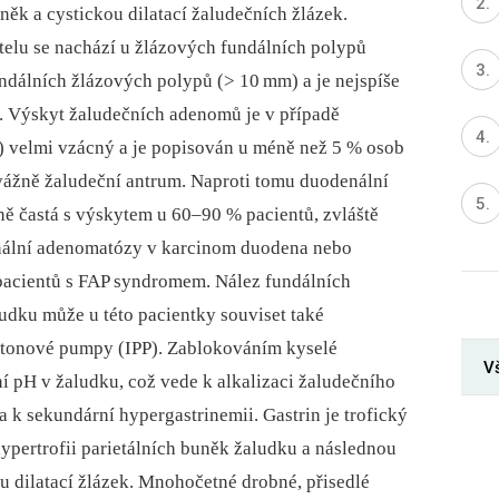
uněk a cystickou dilatací žaludečních žlázek.
telu se nachází u žlázových fundálních polypů
ndálních žlázových polypů (> 10
mm) a je nejspíše
. Výskyt žaludečních adenomů je v případě
) velmi vzácný a je popisován u méně než 5 % osob
vážně žaludeční antrum. Naproti tomu duodenální
ně častá s výskytem u 60–90 % pacientů, zvláště
enální adenomatózy v karcinom duodena nebo
pacientů s FAP syndromem. Nález fundálních
udku může u této pacientky souviset také
rotonové pumpy (IPP). Zablokováním kyselé
Vš
í pH v žaludku, což vede k alkalizaci žaludečního
a k sekundární hypergastrinemii. Gastrin je trofický
ypertrofii parietálních buněk žaludku a následnou
ou dilatací žlázek. Mnohočetné drobné, přisedlé