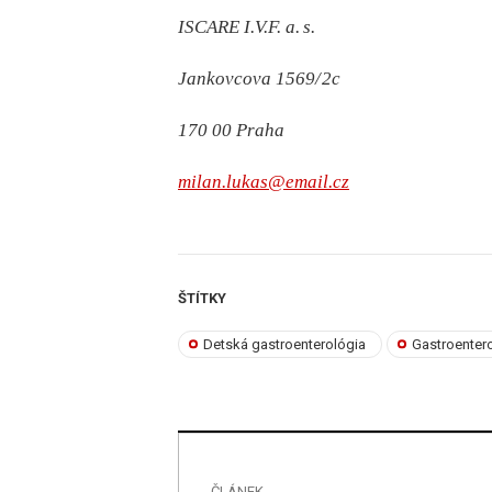
ISCARE I.V.F. a.
s.
Jankovcova 1569/
2c
170 00 Praha
milan.lukas@email.cz
ŠTÍTKY
Detská gastroenterológia
Gastroenter
ČLÁNEK