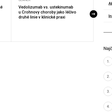
A
ké
Vedolizumab vs. ustekinumab
Hladi
u Crohnovy choroby jako léčivo
v časn
I
druhé linie v klinické praxi
krátk
cientů
zánět
Najč