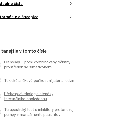
ktuálne číslo
ny vedolizumabu měřené
Idiopatické střevní zá
é fázi léčby nemají vztah ke
posudkovém lékařství
nformácie o časopise
odobé odpovědi na terapii u pa­
 s idiopatickými střevními
y
ítanejšie v tomto čísle
Clensia® – první kombinovaný očistný
prostředek se simetikonem
Toxické a lékové poškození jater a ledvin
Překvapivá etiologie stenózy
terminálního choledochu
Terapeutický test s inhibítory protónovej
pumpy v manažmente pa­cientov