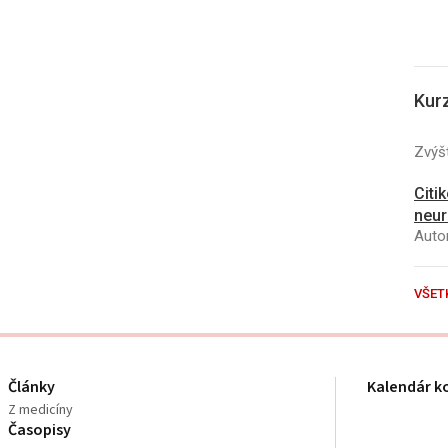
Kur
Zvýšt
Citi
neur
Autor
VŠET
Články
Kalendár k
Z medicíny
Časopisy