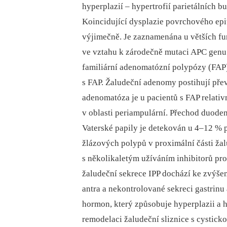
hyperplazií –⁠ hypertrofií parietálních b
Koincidující dysplazie povrchového epi
výjimečně. Je zaznamenána u větších fu
ve vztahu k zárodečně mutaci APC genu
familiární adenomatózní polypózy (FAP
s FAP. Žaludeční adenomy postihují pře
adenomatóza je u pacientů s FAP relativ
v oblasti periampulární. Přechod duod
Vaterské papily je detekován u 4–12 % 
žlázových polypů v proximální části žal
s několikaletým užíváním inhibitorů p
žaludeční sekrece IPP dochází ke zvýšen
antra a nekontrolované sekreci gastrinu 
hormon, který způsobuje hyperplazii a h
remodelaci žaludeční sliznice s cystick