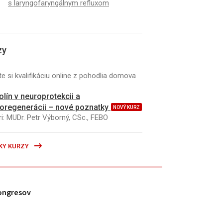
s laryngofaryngálnym refluxom
zy
e si kvalifikáciu online z pohodlia domova
kolín v neuroprotekcii a
oregenerácii – nové poznatky
NOVÝ KURZ
i: MUDr. Petr Výborný, CSc., FEBO
KY KURZY
ongresov