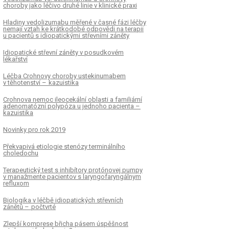
choroby jako léčivo druhé linie v klinické praxi
Hladiny vedolizumabu měřené v časné fázi léčby
nemají vztah ke krátkodobé odpovědi na terapii
u pa­cientů s idiopatickými střevními záněty
Idiopatické střevní záněty v posudkovém
lékařství
Léčba Crohnovy choroby ustekinumabem
v těhotenství – kazuistika
Crohnova nemoc ileocekální oblasti a familiární
adenomatózní polypóza u jednoho pa­cienta –
kazuistika
Novinky pro rok 2019
Překvapivá etiologie stenózy terminálního
choledochu
Terapeutický test s inhibítory protónovej pumpy
v manažmente pa­cientov s laryngofaryngálnym
refluxom
Biologika v léčbě idiopatických střevních
zánětů – počtvrté
Zlepší komprese břicha pásem úspěšnost