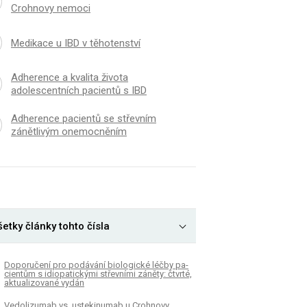
Crohnovy nemoci
Medikace u IBD v těhotenství
Adherence a kvalita života
adolescentních pacientů s IBD
Adherence pacientů se střevním
zánětlivým onemocněním
etky články tohto čísla
Doporučení pro podávání bio­logické léčby pa­
cientům s idiopatickými střevními záněty: čtvrté,
aktualizované vydán
Vedolizumab vs. ustekinumab u Crohnovy