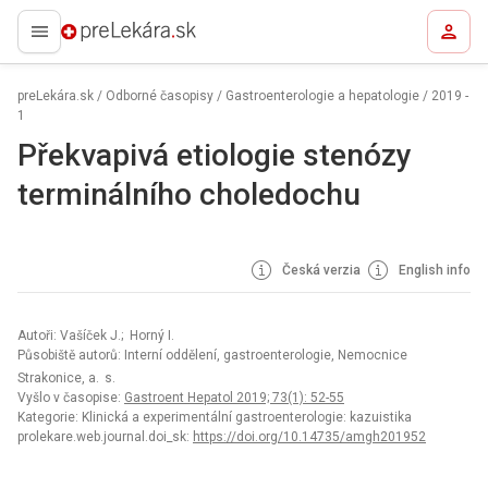
preLekára.sk
preLekára.sk
/
Odborné časopisy
/
Gastroenterologie a hepatologie
/
2019 -
1
Překvapivá etiologie stenózy
terminálního choledochu
Česká verzia
English info
Autoři: Vašíček J.; Horný I.
Působiště autorů: Interní oddělení, gastroenterologie, Nemocnice
Strakonice, a. s.
Vyšlo v časopise:
Gastroent Hepatol 2019; 73(1): 52-55
Kategorie: Klinická a experimentální gastroenterologie: kazuistika
prolekare.web.journal.doi_sk:
https://doi.org/10.14735/amgh201952