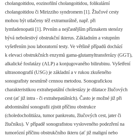
cholangoitidou, eozinofilní cholangoitidou, folikulární
cholangoitidou či Mirizziho syndromem [1]. Žlučové cesty
mohou být utlačeny též extramurálně, např. při
lymfadenopatii [1]. Prvním a nejčastějším příznakem stenózy
bývá nebolestivý obstrukční ikterus. Základním a vstupním
vyšetřením jsou laboratorní testy. Ve většině případů dochází
k elevaci obstrukčních enzymů gama-glutamyltransferázy (GGT),
alkalické fosfatázy (ALP) a konjugovaného bilirubinu. Vyšetření
ultrasonografií (USG) je základní a v rukou zkušeného
sonografisty nesmírně cen­nou metodou. Sonografickou
charakteristikou extrahepatální cholestázy je dilatace žlučových
cest (ať již intra -⁠ či extrahepatálních). Často je možné již při
abdominální sonografii zjistit příčinu obstrukce
(choledocholitiáza, tumor pankreatu, žlučových cest, jater či
žlučníku). V případě sonografistou vysloveného podezření na
tumorózní příčinu obstrukčního ikteru (ať již maligní nebo