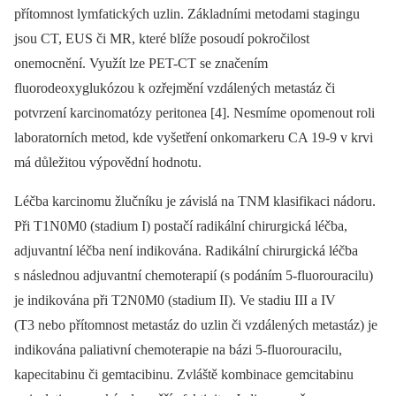
přítomnost lymfatických uzlin. Základními metodami stagingu
jsou CT, EUS či MR, které blíže posoudí pokročilost
onemocnění. Využít lze PET-CT se značením
fluorodeoxyglukózou k ozřejmění vzdálených metastáz či
potvrzení karcinomatózy peritonea [4]. Nesmíme opomenout roli
laboratorních metod, kde vyšetření onkomarkeru CA 19-9 v krvi
má důležitou výpovědní hodnotu.
Léčba karcinomu žlučníku je závislá na TNM klasifikaci nádoru.
Při T1N0M0 (stadium I) postačí radikální chirurgická léčba,
adjuvantní léčba není indikována. Radikální chirurgická léčba
s následnou adjuvantní chemoterapií (s podáním 5-fluorouracilu)
je indikována při T2N0M0 (stadium II). Ve stadiu III a IV
(T3 nebo přítomnost metastáz do uzlin či vzdálených metastáz) je
indikována paliativní chemoterapie na bázi 5-fluorouracilu,
kapecitabinu či gemtacibinu. Zvláště kombinace gemcitabinu