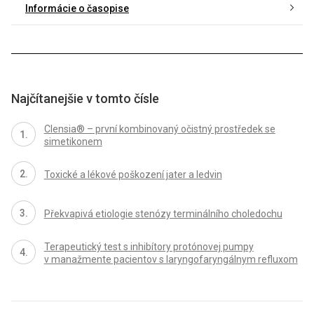
Informácie o časopise
Najčítanejšie v tomto čísle
Clensia® – první kombinovaný očistný prostředek se
simetikonem
Toxické a lékové poškození jater a ledvin
Překvapivá etiologie stenózy terminálního choledochu
Terapeutický test s inhibítory protónovej pumpy
v manažmente pa­cientov s laryngofaryngálnym refluxom