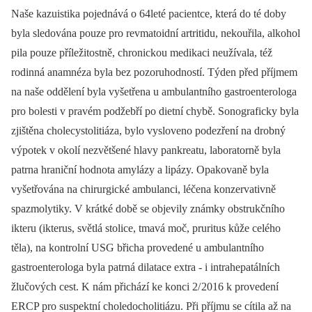
Naše kazuistika pojednává o 64leté pa­cientce, která do té doby
byla sledována pouze pro revmatoidní artritidu, nekouřila, alkohol
pila pouze příležitostně, chronickou medikaci neužívala, též
rodin­ná anamnéza byla bez pozoruhodností. Týden před příjmem
na naše oddělení byla vyšetřena u ambulantního gastroenterologa
pro bolesti v pravém podžebří po dietní chybě. Sonograficky byla
zjištěna cholecystolitiáza, bylo vysloveno podezření na drobný
výpotek v okolí nezvětšené hlavy pankreatu, laboratorně byla
patrna hraniční hodnota amylázy a lipázy. Opakovaně byla
vyšetřována na chirurgické ambulanci, léčena konzervativně
spazmolytiky. V krátké době se objevily známky obstrukčního
ikteru (ikterus, světlá stolice, tmavá moč, pruritus kůže celého
těla), na kontrolní USG břicha provedené u ambulantního
gastroenterologa byla patrná dilatace extra -⁠ i intrahepatálních
žlučových cest. K nám přichází ke konci 2/
2016 k provedení
ERCP pro suspektní choledocholitiázu. Při příjmu se cítila až na