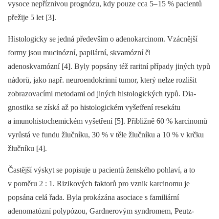
vysoce nepříznivou prognózu, kdy pouze cca 5–
15 % pa­cientů
přežije 5 let [3].
Histologicky se jedná především o adenokarcinom. Vzácnější
formy jsou mucinózní, papilární, skvamózní či
adenoskvamózní [4]. Byly popsány též raritní případy jiných typů
nádorů, jako např. neuroendokrin­ní tumor, který nelze rozlišit
zobrazovacími metodami od jiných histologických typů. Dia­
gnostika se získá až po histologickém vyšetření resekátu
a imunohistochemickém vyšetření [5]. Přibližně 60 % karcinomů
vyrůstá ve fundu žlučníku, 30 % v těle žlučníku a 10 % v krčku
žlučníku [4].
Častější výskyt se popisuje u pa­cientů ženského pohlaví, a to
v poměru 2 : 1. Rizikových faktorů pro vznik karcinomu je
popsána celá řada. Byla prokázána asociace s familiární
adenomatózní polypózou, Gardnerovým syndromem, Peutz-