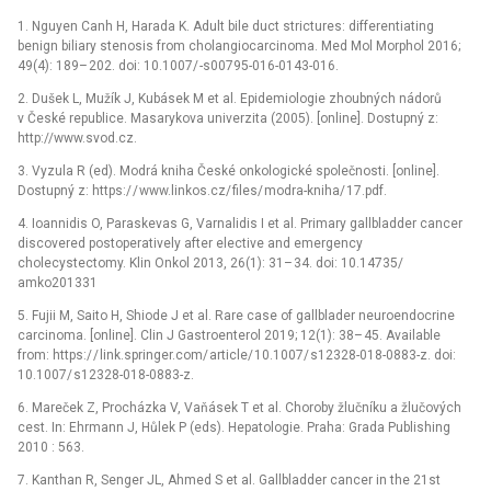
1.
Nguyen Canh H, Harada K. Adult bile duct strictures: dif­ferentiat­­ing
benign biliary stenosis from cholangiocarcinoma. Med Mol Morphol 2016;
49(4): 189–
202. doi: 10.1007/
-s00795-016-0143-016.
2. Dušek L, Mužík J, Kubásek M et al. Epidemiologie zhoubných nádorů
v České republice. Masarykova univerzita (2005). [online]. Dostupný z:
http://www.svod.cz.
3. Vyzula R (ed). Modrá kniha České onkologické společnosti. [online].
Dostupný z: https:/
/
www.linkos.cz/
files/
modra-kniha/
17.pdf.
4. Ioan­nidis O, Paraskevas G, Varnalidis I et al. Primary gal­lbladder cancer
discovered postoperatively after elective and emergency
cholecystectomy. Klin Onkol 2013, 26(1): 31–
34. doi: 10.14735/
amko201331
5. Fujii M, Saito H, Shiode J et al. Rare case of gal­lblader neuroendocrine
carcinoma. [online]. Clin J Gastroenterol 2019; 12(1): 38–
45. Available
from: https:/
/
link.springer.com/
article/
10.1007/
s12328-018-0883-z. doi:
10.1007/
s12328-018-0883-z.
6. Mareček Z, Procházka V, Vaňásek T et al. Choroby žlučníku a žlučových
cest. In: Ehrmann J, Hůlek P (eds). Hepatologie. Praha: Grada Publish­­ing
2010 : 563.
7. Kanthan R, Senger JL, Ahmed S et al. Gal­lbladder cancer in the 21st