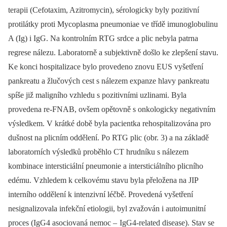
terapii (Cefotaxim, Azitromycin), sérologicky byly pozitivní
protilátky proti Mycoplasma pneumoniae ve třídě imunoglobulinu
A (Ig) i IgG. Na kontrolním RTG srdce a plic nebyla patrna
regrese nálezu. Laboratorně a subjektivně došlo ke zlepšení stavu.
Ke konci hospitalizace bylo provedeno znovu EUS vyšetření
pankreatu a žlučových cest s nálezem expanze hlavy pankreatu
spíše již maligního vzhledu s pozitivními uzlinami. Byla
provedena re-FNAB, ovšem opětovně s onkologicky negativním
výsledkem. V krátké době byla pa­cientka rehospitalizována pro
dušnost na plicním oddělení. Po RTG plic (obr. 3) a na základě
laboratorních výsledků proběhlo CT hrudníku s nálezem
kombinace intersticiální pneumonie a intersticiálního plicního
edému. Vzhledem k celkovému stavu byla přeložena na JIP
interního oddělení k intenzivní léčbě. Provedená vyšetření
nesignalizovala infekční etiologii, byl zvažován i autoimunitní
proces (IgG4 asociovaná nemoc –
IgG4-related dis­ease). Stav se