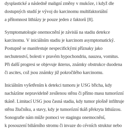
dysplastické a následně maligní změny v mukóze, i když dle
dostupných studií je vývoj do karcinomu multifaktoriální
a přítomnost lithiázy je pouze jeden z faktorů [8].
Symp­tomatologie onemocnění je závislá na stadiu detekce
karcinomu. V iniciálním stadiu je karcinom asymp­tomatický.
Postupně se manifestuje nespecifickými příznaky jako
nechutenství, bolesti v pravém hypochondriu, nauzea, vomitus.
Při další progresi se objevuje ikterus, známky obstrukce duodena
či ascites, což jsou známky již pokročilého karcinomu.
Iniciálním vyšetřením k detekci tumoru je USG břicha, kdy
nacházíme nepravidelně zesílenou stěnu či přímo masu tumorózní
tkáně. Limitací USG jsou časná stadia, kdy tumor plošně infiltruje
stěnu žlučníku, a stavy, kdy je tumorózní tkáň překryta lithiázou.
Sonografie nám může pomoci ve stagingu onemocnění,
k posouzení biliárního stromu či invaze do cévních struktur nebo