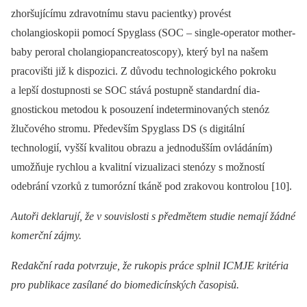
zhoršujícímu zdravotnímu stavu pa­cientky) provést
cholangioskopii pomocí Spyglass (SOC –⁠ single-operator mother-
baby peroral cholangiopancreatoscopy), který byl na našem
pracovišti již k dispozici. Z důvodu technologického pokroku
a lepší dostupnosti se SOC stává postupně standardní dia­
gnostickou metodou k posouzení indeterminovaných stenóz
žlučového stromu. Především Spyglass DS (s digitální
technologií, vyšší kvalitou obrazu a jednodušším ovládáním)
umožňuje rychlou a kvalitní vizualizaci stenózy s možností
odebrání vzorků z tumorózní tkáně pod zrakovou kontrolou [10].
Autoři deklarují, že v souvislosti s předmětem studie nemají žádné
komerční zájmy.
Redakční rada potvrzuje, že rukopis práce splnil ICMJE kritéria
pro publikace zasílané do bio­­­­medicínských časopisů.