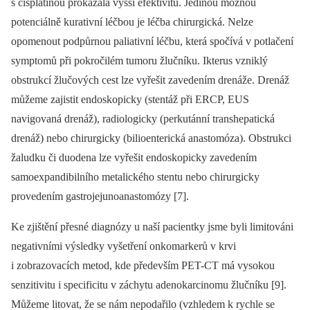
s cisplatinou prokázala vyšší efektivitu. Jedinou možnou
potenciálně kurativní léčbou je léčba chirurgická. Nelze
opomenout podpůrnou paliativní léčbu, která spočívá v potlačení
symp­tomů při pokročilém tumoru žlučníku. Ikterus vzniklý
obstrukcí žlučových cest lze vyřešit zavedením drenáže. Drenáž
můžeme zajistit endoskopicky (stentáž při ERCP, EUS
navigovaná drenáž), radiologicky (perkután­ní transhepatická
drenáž) nebo chirurgicky (bilioenterická anastomóza). Obstrukci
žaludku či duodena lze vyřešit endoskopicky zavedením
samoexpandibilního metalického stentu nebo chirurgicky
provedením gastrojejunoanastomózy [7].
Ke zjištění přesné dia­gnózy u naší pa­cientky jsme byli limitováni
negativními výsledky vyšetření onkomarkerů v krvi
i zobrazovacích metod, kde především PET-CT má vysokou
senzitivitu i specificitu v záchytu adenokarcinomu žlučníku [9].
Můžeme litovat, že se nám nepodařilo (vzhledem k rychle se