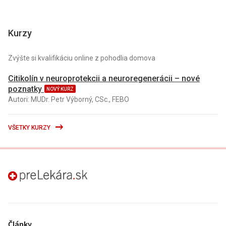
Kurzy
Zvýšte si kvalifikáciu online z pohodlia domova
Citikolín v neuroprotekcii a neuroregenerácii – nové
poznatky
NOVÝ KURZ
Autori: MUDr. Petr Výborný, CSc., FEBO
VŠETKY KURZY
preLekára.sk
Články