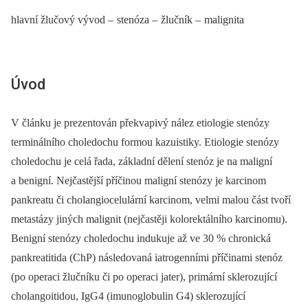
hlavní žlučový vývod –
stenóza –
žlučník –
malignita
Úvod
V článku je prezentován překvapivý nález etiologie stenózy
terminálního choledochu formou kazuistiky. Etiologie stenózy
choledochu je celá řada, základní dělení stenóz je na maligní
a benigní. Nejčastější příčinou maligní stenózy je karcinom
pankreatu či cholangiocelulární karcinom, velmi malou část tvoří
metastázy jiných malignit (nejčastěji kolorektálního karcinomu).
Benigní stenózy choledochu indukuje až ve 30 % chronická
pankreatitida (ChP) následovaná iatrogen­ními příčinami stenóz
(po operaci žlučníku či po operaci jater), primární sklerozující
cholangoitidou, IgG4 (imunoglobulin G4) sklerozující