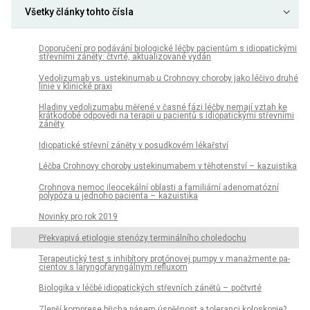
Všetky články tohto čísla
Doporučení pro podávání bio­logické léčby pa­cientům s idiopatickými
střevními záněty: čtvrté, aktualizované vydán
Vedolizumab vs. ustekinumab u Crohnovy choroby jako léčivo druhé
linie v klinické praxi
Hladiny vedolizumabu měřené v časné fázi léčby nemají vztah ke
krátkodobé odpovědi na terapii u pa­cientů s idiopatickými střevními
záněty
Idiopatické střevní záněty v posudkovém lékařství
Léčba Crohnovy choroby ustekinumabem v těhotenství – kazuistika
Crohnova nemoc ileocekální oblasti a familiární adenomatózní
polypóza u jednoho pa­cienta – kazuistika
Novinky pro rok 2019
Překvapivá etiologie stenózy terminálního choledochu
Terapeutický test s inhibítory protónovej pumpy v manažmente pa­
cientov s laryngofaryngálnym refluxom
Biologika v léčbě idiopatických střevních zánětů – počtvrté
Zlepší komprese břicha pásem úspěšnost a toleranci koloskopie?