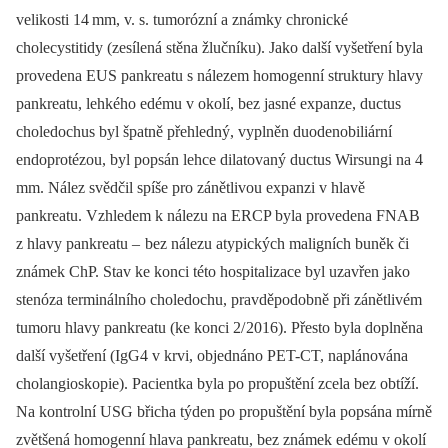
velikosti 14
m­m, v. s. tumorózní a známky chronické
cholecystitidy (zesílená stěna žlučníku). Jako další vyšetření byla
provedena EUS pankreatu s nálezem homogen­ní struktury hlavy
pankreatu, lehkého edému v okolí, bez jasné expanze, ductus
choledochus byl špatně přehledný, vyplněn duodenobiliární
endoprotézou, byl popsán lehce dilatovaný ductus Wirsungi na 4
m­m. Nález svědčil spíše pro zánětlivou expanzi v hlavě
pankreatu. Vzhledem k nálezu na ERCP byla provedena FNAB
z hlavy pankreatu –
bez nálezu atypických maligních buněk či
známek ChP. Stav ke konci této hospitalizace byl uzavřen jako
stenóza terminálního choledochu, pravděpodobně při zánětlivém
tumoru hlavy pankreatu (ke konci 2/
2016). Přesto byla doplněna
další vyšetření (IgG4 v krvi, objednáno PET-CT, naplánována
cholangioskopie). Pa­cientka byla po propuštění zcela bez obtíží.
Na kontrolní USG břicha týden po propuštění byla popsána mírně
zvětšená homo­gen­ní hlava pankreatu, bez známek edému v okolí