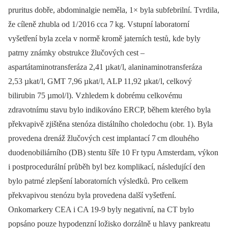
pruritus dobře, abdominalgie neměla, 1× byla subfebrilní. Tvrdila,
že cíleně zhubla od 1/
2016 cca 7
kg. Vstupní laboratorní
vyšetření byla zcela v normě kromě jaterních testů, kde byly
patrny známky obstrukce žlučových cest –
aspartátaminotransferáza 2,41 µkat/
l, alaninaminotransferáza
2,53 µkat/
l, GMT 7,96 µkat/
l, ALP 11,92 µkat/
l, celkový
bilirubin 75 µmol/
l). Vzhledem k dobrému celkovému
zdravotnímu stavu bylo indikováno ERCP, během kterého byla
překvapivě zjištěna stenóza distálního choledochu (obr. 1). Byla
provedena drenáž žlučových cest implantací 7
cm dlouhého
duodenobiliárního (DB) stentu šíře 10 Fr typu Amsterdam, výkon
i post­procedurální průběh byl bez komplikací, následující den
bylo patrné zlepšení laboratorních výsledků. Pro celkem
překvapivou stenózu byla provedena další vyšetření.
Onkomarkery CEA i CA 19-9 byly negativní, na CT bylo
popsáno pouze hypodenzní ložisko dorzálně u hlavy pankreatu