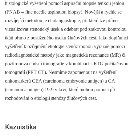
histologické vyšetření pomocí aspirační bio­psie tenkou jehlou
(FNAB –
fine needle aspiration bio­psy). Novější a rychle se
rozvíjející metodou je cholangioskopie, při které lze přímo
vizualizovat stenotický úsek a odebrat pod zrakovou kontrolou
tkáň přímo z postiženého úseku žlučových cest. Jako doplňující
vyšetření k ozřejmění etiologie stenóz mohou výrazně pomoci
radiodia­gnostické metody jako magnetická rezonance (MR) či
pozitronová emisní tomografie v kombinaci s RTG počítačovou
tomografií (PET-CT). Nesmíme zapomenout na vyšetření
onkomarkerů CEA (carcinoma embryonic antigen) a CA
(carcinoma antigen) 19-9 v krvi, které mohou pomoci při
rozhodování o etiologii stenózy žlučových cest.
Kazuistika