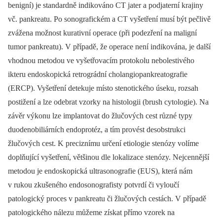
benigní) je standardně indikováno CT jater a podjaterní krajiny
vč. pankreatu. Po sonografickém a CT vyšetření musí být pečlivě
zvážena možnost kurativní operace (při podezření na maligní
tumor pankreatu). V případě, že operace není indikována, je další
vhodnou metodou ve vyšetřovacím protokolu nebolestivého
ikteru endoskopická retrográdní cholangiopankreatografie
(ERCP). Vyšetření detekuje místo stenotického úseku, rozsah
postižení a lze odebrat vzorky na histologii (brush cytologie). Na
závěr výkonu lze implantovat do žlučových cest různé typy
duodenobiliárních endoprotéz, a tím provést des­obstrukci
žlučových cest. K preciznímu určení etiologie stenózy volíme
doplňující vyšetření, většinou dle lokalizace stenózy. Nejcen­nější
metodou je endoskopická ultrasonografie (EUS), která nám
v rukou zkušeného endosonografisty potvrdí či vyloučí
patologický proces v pankreatu či žlučových cestách. V případě
patologického nálezu můžeme získat přímo vzorek na