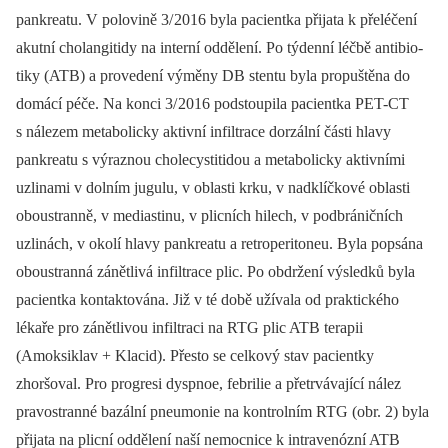
pankreatu. V polovině 3/
2016 byla pa­cientka přijata k přeléčení
akutní cholangitidy na interní oddělení. Po týden­ní léčbě antibio­
tiky (ATB) a provedení výměny DB stentu byla propuštěna do
domácí péče. Na konci 3/
2016 podstoupila pa­cientka PET-CT
s nálezem metabolicky aktivní infiltrace dorzální části hlavy
pankreatu s výraznou cholecystitidou a metabolicky aktivními
uzlinami v dolním jugulu, v oblasti krku, v nadklíčkové oblasti
oboustran­ně, v mediastinu, v plicních hilech, v podbráničních
uzlinách, v okolí hlavy pankreatu a retroperitoneu. Byla popsána
oboustran­ná zánětlivá infiltrace plic. Po obdržení výsledků byla
pa­cientka kontaktována. Již v té době užívala od praktického
lékaře pro zánětlivou infiltraci na RTG plic ATB terapii
(Amoksiklav + Klacid). Přesto se celkový stav pa­cientky
zhoršoval. Pro progresi dyspnoe, febrilie a přetrvávající nález
pravostran­né bazální pneumonie na kontrolním RTG (obr. 2) byla
přijata na plicní oddělení naší nemocnice k intravenózní ATB