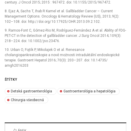
century. J Oncol 2015; 2015 : 967472. doi: 10.1155/
2015/
967472.
8. Ejaz A, Sachs T, Ihab R Kamel et al. Gal­lbladder Cancer –
Cur­rent
Management Options. Oncology & Hematology Review (US), 2013; 9(2):
102–
108. doi: http:/
/
doi.org/
10.17925/
OHR.2013.09.2.102.
9. Ramos-Font C, Gómez-Rio M, Rodríguez-Fernández A et al. Ability of FDG-
PET-CT in the detection of gal­lbladder cancer. J Surg Oncol 2014; 109(3):
218–
224. doi: 10.1002/
jso.23476.
10. Urban O, Fojtík P, Mikolajek O et al. Renesance
cholangiopankreatoskopie a nové možnosti intraduktální endoskopické
terapie. Gastroent Hepatol 2016; 70(3): 203–
207. doi: 10.14735/
amgh2016203
ŠTÍTKY
Detská gastroenterológia
Gastroenterológia a hepatológia
Chirurgia všeobecná
ČLÁNEK