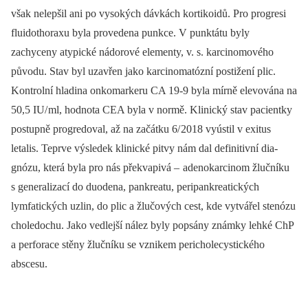
však nelepšil ani po vysokých dávkách kortikoidů. Pro progresi
fluidothoraxu byla provedena punkce. V punktátu byly
zachyceny atypické nádorové elementy, v. s. karcinomového
původu. Stav byl uzavřen jako karcinomatózní postižení plic.
Kontrolní hladina onkomarkeru CA 19-9 byla mírně elevována na
50,5 IU/
ml, hodnota CEA byla v normě. Klinický stav pa­cientky
postupně progredoval, až na začátku 6/
2018 vyústil v exitus
letalis. Teprve výsledek klinické pitvy nám dal definitivní dia­
gnózu, která byla pro nás překvapivá –
adenokarcinom žlučníku
s generalizací do duodena, pankreatu, peripankreatických
lymfatických uzlin, do plic a žlučových cest, kde vytvářel stenózu
choledochu. Jako vedlejší nález byly popsány známky lehké ChP
a perforace stěny žlučníku se vznikem pericholecystického
abscesu.