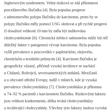
Jeghersovým syndromem. Velmi riziková se zdá přítomnost
porcelánového žlučníku [4]. Byla popsána progrese
z adenomového polypu žlučníku do karcinomu, proto by se
polypy žlučníku měly pomocí USG sledovat a při rychlé progresi
či dosažení velikosti 10
mm by měla být indikována
cholecystektomie [6]. Chronická infekce salmonelou může být též
důležitý faktor v patogenezi vývoje karcinomu. Byla popsána
vyšší prevalence u pracovníků v papírnickém, olejovém,
chemickém a textilním průmyslu [4]. Karcinom žlučníku je
geograficky vázaný, přičemž vysoká incidence se nachází
u Chilanů, Bolivijců, severoamerických indiánů, Mexičanů
a u obyvatel střední Evropy, tudíž v místech, kde je vysoká
prevalence cholecystolitiázy [7]. Cholecystolitiáza je přítomna
u 74–
92 % pa­cientů s karcinomem žlučníku. Rizikovými faktory
jsou velikost konkrementu, délka trvání cholecystolitiázy
a recidivující cholecystitidy. Všechny tyto faktory mohou vyvolat