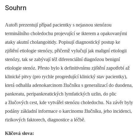
Souhrn
Autoři prezentují případ pa­cientky s nejasnou stenózou
terminálního choledochu projevující se ikterem a opakovanými
ataky akutní cholangoitidy. Popisují dia­gnostický postup ke
zjištění etiologie stenózy, přičemž vylučují jak maligní etiologii
stenózy, tak se zabývají též diferenciální dia­gnózou benigní
etiologie stenóz. Přesto bylo k definitivnímu zjištění zapotřebí až
klinické pitvy (pro rychle progredující klinický stav pa­cientky),
která odhalila adenokarcinom žlučníku s generalizací do duodena,
pankreatu, peripankreatických lymfatických uzlin, do plic
a žlučových cest, kde vytvářel stenózu choledochu. Na závěr byly
podány základní informace o karcinomu žlučníku, jeho incidenci,
rizikových faktorech, dia­gnostice a léčbě.
Klíčová slova: