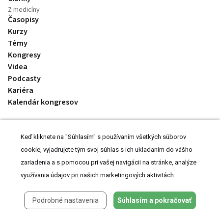
Z medicíny
Časopisy
Kurzy
Témy
Kongresy
Videa
Podcasty
Kariéra
Kalendár kongresov
Keď kliknete na "Súhlasím" s používaním všetkých súborov
cookie, vyjadrujete tým svoj súhlas s ich ukladaním do vášho
zariadenia a s pomocou pri vašej navigácii na stránke, analýze
© 2008-2026 MeDitorial | ISSN 1803-6597
využívania údajov pri našich marketingových aktivitách.
Stránky preLekára.sk sú určené výhradne odborníkom v zdravotníctve.
Čítajte
prehlásenie
a
Zásady spracovania osobných údajov
.
Podrobné nastavenia
Súhlasím a pokračovať