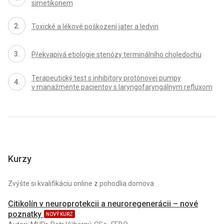
simetikonem
Toxické a lékové poškození jater a ledvin
Překvapivá etiologie stenózy terminálního choledochu
Terapeutický test s inhibítory protónovej pumpy
v manažmente pa­cientov s laryngofaryngálnym refluxom
Kurzy
Zvýšte si kvalifikáciu online z pohodlia domova
Citikolín v neuroprotekcii a neuroregenerácii – nové
poznatky
NOVÝ KURZ