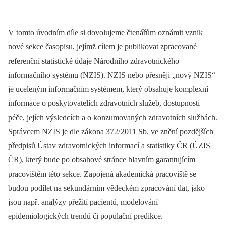
V tomto úvodním díle si dovolujeme čtenářům oznámit vznik
nové sekce časopisu, jejímž cílem je publikovat zpracované
referenční statistické údaje Národního zdravotnického
informačního systému (NZIS). NZIS nebo přesněji „nový NZIS“
je uceleným informačním systémem, který obsahuje komplexní
informace o poskytovatelích zdravotních služeb, dostupnosti
péče, jejích výsledcích a o konzumovaných zdravotních službách.
Správcem NZIS je dle zákona 372/
2011 Sb. ve znění pozdějších
předpisů Ústav zdravotnických informací a statistiky ČR (ÚZIS
ČR), který bude po obsahové stránce hlavním garantujícím
pracovištěm této sekce. Zapojená akademická pracoviště se
budou podílet na sekundárním vědeckém zpracování dat, jako
jsou např. analýzy přežití pa­cientů, modelování
epidemiologických trendů či populační predikce.