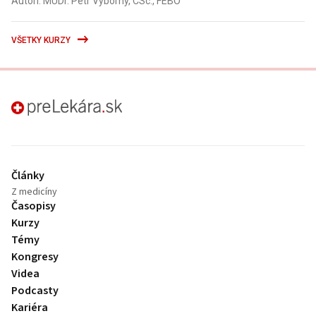
Autori: MUDr. Petr Výborný, CSc., FEBO
VŠETKY KURZY
preLekára.sk
Články
Z medicíny
Časopisy
Kurzy
Témy
Kongresy
Videa
Podcasty
Kariéra