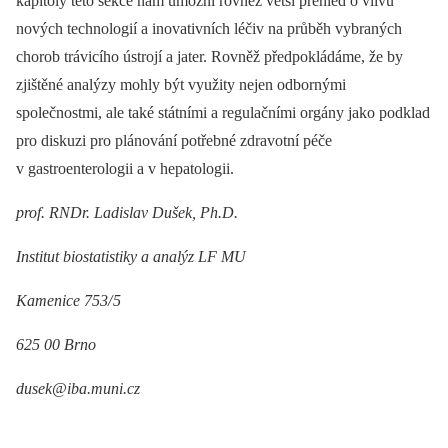
kapitoly této sekce nám umožní rovněž větší přehled o vlivu
nových technologií a inovativních léčiv na průběh vybraných
chorob trávicího ústrojí a jater. Rovněž předpokládáme, že by
zjištěné analýzy mohly být využity nejen odbornými
společnostmi, ale také státními a regulačními orgány jako podklad
pro diskuzi pro plánování potřebné zdravotní péče
v gastroenterologii a v hepatologii.
prof. RNDr. Ladislav Dušek, Ph.D.
Institut bio­statistiky a analýz LF MU
Kamenice 753/
5
625 00 Brno
dusek@iba.muni.cz