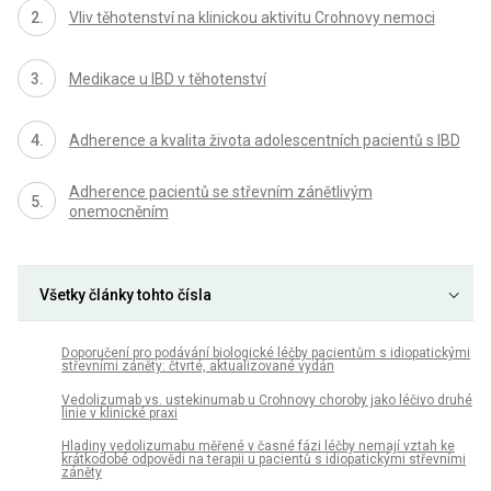
Vliv těhotenství na klinickou aktivitu Crohnovy nemoci
Medikace u IBD v těhotenství
Adherence a kvalita života adolescentních pacientů s IBD
Adherence pacientů se střevním zánětlivým
onemocněním
Všetky články tohto čísla
Doporučení pro podávání bio­logické léčby pa­cientům s idiopatickými
střevními záněty: čtvrté, aktualizované vydán
Vedolizumab vs. ustekinumab u Crohnovy choroby jako léčivo druhé
linie v klinické praxi
Hladiny vedolizumabu měřené v časné fázi léčby nemají vztah ke
krátkodobé odpovědi na terapii u pa­cientů s idiopatickými střevními
záněty