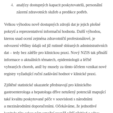
analýzy dostupných kapacit poskytovatelů, personální
zázemí zdravotních služeb a predikce potřeb.
Velkou výhodou nově dostupných zdrojů dat je jejich plošné
pokrytí a reprezentativní informační hodnota. Další výhodou,
kterou snad ocení zejména zdravotničtí profesionálové, je
odvození většiny údajů od již rutin­ně sbíraných administrativních
dat –
tedy bez zátěže pro klinickou praxi. Nový NZIS tak přináší
informace o aktuálních tématech, epidemiologii a léčbě
vybraných chorob, aniž by musely za tímto účelem vznikat nové
registry vyžadující ruční zadávání hodnot v klinické praxi.
Zjištěné statistické ukazatele představují pro klinického
gastroenterologa a hepatologa dříve netušený potenciál mapující
také kvalitu poskytované péče v souvislosti s národními
a mezinárodními doporučeními. Očekáváme, že jednotlivé