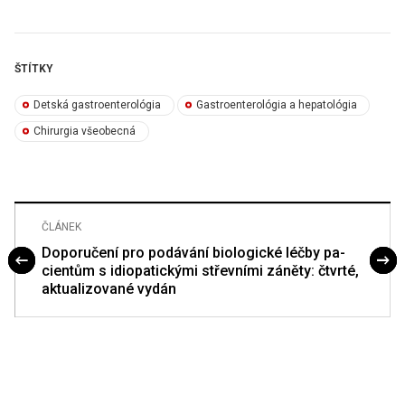
ŠTÍTKY
Detská gastroenterológia
Gastroenterológia a hepatológia
Chirurgia všeobecná
ČLÁNEK
Doporučení pro podávání bio­logické léčby pa­
cientům s idiopatickými střevními záněty: čtvrté,
aktualizované vydán