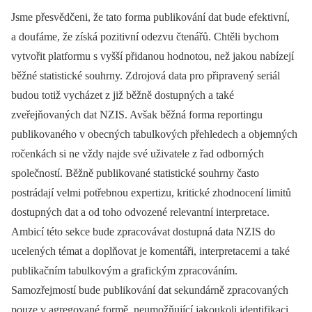
Jsme přesvědčeni, že tato forma publikování dat bude efektivní,
a doufáme, že získá pozitivní odezvu čtenářů. Chtěli bychom
vytvořit platformu s vyšší přidanou hodnotou, než jakou nabízejí
běžné statistické souhrny. Zdrojová data pro připravený seriál
budou totiž vycházet z již běžně dostupných a také
zveřejňovaných dat NZIS. Avšak běžná forma reportingu
publikovaného v obecných tabulkových přehledech a objemných
ročenkách si ne vždy najde své uživatele z řad odborných
společností. Běžně pub
likované statistické souhrny často
postrádají velmi potřebnou expertizu, kritické zhodnocení limitů
dostupných dat a od toho odvozené relevantní interpretace.
Ambicí této sekce bude zpracovávat dostupná data NZIS do
ucelených témat a doplňovat je komentáři, interpretacemi a také
publikačním tabulkovým a grafickým zpracováním.
Samozřejmostí bude publikování dat sekundárně zpracovaných
pouze v agregované formě, neumožňující jakoukoli identifikaci