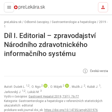
preLekára.sk
preLekára.sk
/
Odborné časopisy
/
Gastroenterologie a hepatologie
/
2019 -
1
Díl I. Editorial – zpravodajství
Národního zdravotnického
informačního systému
Česká verzia
1,2
2
2
2
1
Autoři: Dušek L.
; O. Ngo
; O. Májek
; Mužík J.
; Kubát J.
;
1,2
3
Jarkovský J.
; Lukáš M.
Vyšlo v časopise:
Gastroent Hepatol 2019; 73(1): 76-77
Kategorie: Gastroenterologie a hepatologie v referenčních statistických
ukazatelích: editorial
prolekare.web.journal.doi_sk:
https://doi.org/10.14735/amgh201976