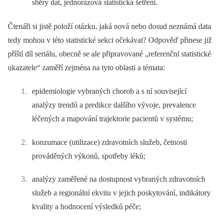
sběry dat, jednorázová statistická šetření.
Čtenáři si jistě položí otázku, jaká nová nebo dosud neznámá data
tedy mohou v této statistické sekci očekávat? Odpověď přinese již
příští díl seriálu, obecně se ale připravované „referenční statistické
ukazatele“ zaměří zejména na tyto oblasti a témata:
epidemiologie vybraných chorob a s ní související
analýzy trendů a predikce dalšího vývoje, prevalence
léčených a mapování trajektorie pa­cientů v systému;
konzumace (utilizace) zdravotních služeb, četnosti
prováděných výkonů, spotřeby léků;
analýzy zaměřené na dostupnost vybraných zdravotních
služeb a regionální ekvitu v jejich poskytování, indikátory
kvality a hodnocení výsledků péče;