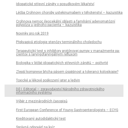
Idiopatické střevní záněty v posudkovém lékařství
Léčba Crohnovy choroby ustekinumabem v těhotenství – kazuistika
Crohnova nemoc ileocekální oblasti a familiární adenomatózní
polypóza u jednoho pa­cienta – kazuistika
Novinky pro rok 2019
Překvapivá etiologie stenózy terminálního choledochu
Terapeutický test s inhibítory protónovej pumpy v manažmente pa­
cientov s laryngofaryngálnym refluxom
Biologika v léčbě idiopatických střevních zánětů – počtvrté
Zlepší komprese břicha pásem úspěšnost a toleranci koloskopie?
Toxické a lékové poškození jater a ledvin
Díl I. Editorial – zpravodajství Národního zdravotnického
informačního systému
Výběr z mezinárodních časopisů
First European Conference of Young Gastroenterologists – ECYG
Kreditovaný autodidaktický test
Správná odpověď na kvíz