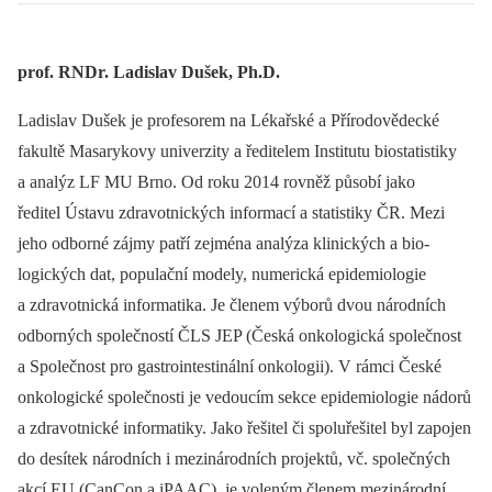
prof. RNDr. Ladislav Dušek, Ph.D.
Ladislav Dušek je profesorem na Lékařské a Přírodovědecké
fakultě Masarykovy univerzity a ředitelem Institutu bio­statistiky
a analýz LF MU Brno. Od roku 2014 rovněž působí jako
ředitel Ústavu zdravotnických informací a statistiky ČR. Mezi
jeho odborné zájmy patří zejména analýza klinických a bio­
logických dat, populační modely, numerická epidemiologie
a zdravotnická informatika. Je členem výborů dvou národních
odborných společností ČLS JEP (Česká onkologická společnost
a Společnost pro gastrointestinální onkologii). V rámci České
onkologické společnosti je vedoucím sekce epidemiologie nádorů
a zdravotnické informatiky. Jako řešitel či spoluřešitel byl zapojen
do desítek národních i mezinárodních projektů, vč. společných
akcí EU (CanCon a iPAAC), je voleným členem mezinárodní