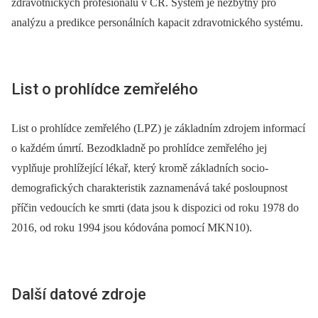
zdravotnických profesionálů v ČR. Systém je nezbytný pro
analýzu a predikce personálních kapacit zdravotnického systému.
List o prohlídce zemřelého
List o prohlídce zemřelého (LPZ) je základním zdrojem informací
o každém úmrtí. Bezodkladně po prohlídce zemřelého jej
vyplňuje prohlížející lékař, který kromě základních socio-
demografických charakteristik zaznamenává také posloupnost
příčin vedoucích ke smrti (data jsou k dispozici od roku 1978 do
2016, od roku 1994 jsou kódována pomocí MKN10).
Další datové zdroje