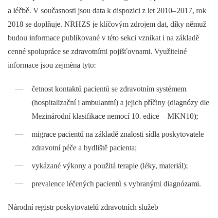
a léčbě. V současnosti jsou data k dispozici z let 2010–
2017, rok
2018 se doplňuje. NRHZS je klíčovým zdrojem dat, díky němuž
budou informace publikované v této sekci vznikat i na základě
cen­né spolupráce se zdravotními pojišťovnami. Využitelné
informace jsou zejména tyto:
četnost kontaktů pa­cientů se zdravotním systémem
(hospitalizační i ambulantní) a jejich příčiny (dia­gnózy dle
Mezinárodní klasifikace nemocí 10. edice –
MKN10);
migrace pa­cientů na základě znalosti sídla poskytovatele
zdravotní péče a bydliště pa­cienta;
vykázané výkony a použitá terapie (léky, materiál);
prevalence léčených pa­cientů s vybranými dia­gnózami.
Národní registr poskytovatelů zdravotních služeb