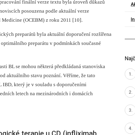
pracování finální verze textu byla úroveň důkazů
A
anoviscích posouzena podle aktuální verze
I
d Medicine (OCEBM) z roku 2011 [10].
gických preparátů byla aktuální doporučení rozšířena
 optimálního preparátu v podmínkách současné
Najč
sti BL se mohou ně­kte­rá předkládaná stanoviska
 od aktuálního stavu poznání. Věříme, že tato
L IBD, který je v souladu s doporučeními
edních letech na mezinárodních i domácích
logické terapie u CD (infliximab,