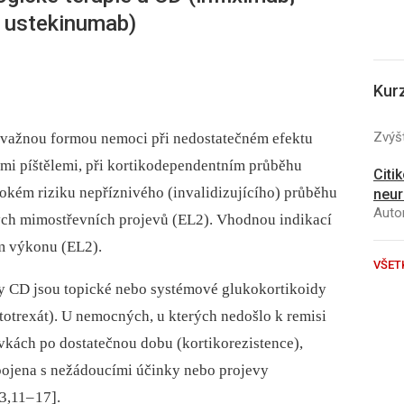
 ustekinumab)
Kur
Zvýšt
ávažn
ou formou nemoci při nedostatečném efektu
ními píštělemi, při kortikodependentním průběhu
Citi
kém riziku nepříznivého (invalidizujícího) průběhu
neur
Autor
rých mimostřevních projevů (EL2). Vhodnou indikací
ím výkonu (EL2).
VŠET
ity CD jsou topické nebo systémové glukokortikoidy
totrexát). U nemocných, u kterých nedošlo k remisi
vkách po dostatečnou dobu (kortikorezistence),
pojena s nežádoucími účinky nebo projevy
[3,11–
17].