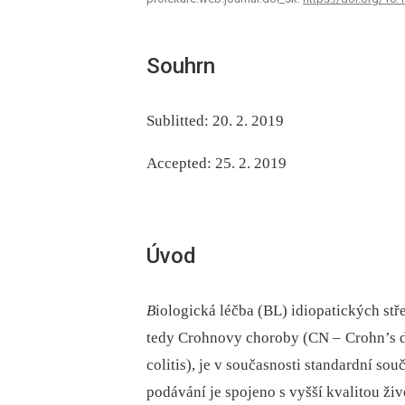
Souhrn
Sublitted: 20. 2. 2019
Accepted: 25. 2. 2019
Úvod
B
iologická léčba (BL) idiopatických stř
tedy Crohnovy choroby (CN –
Crohn’s d
colitis), je v současnosti standardní so
podávání je spojeno s vyšší kvalitou ži