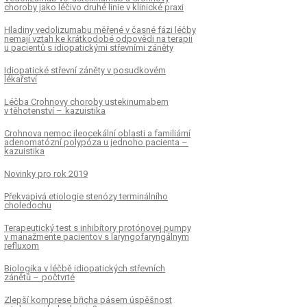
choroby jako léčivo druhé linie v klinické praxi
Hladiny vedolizumabu měřené v časné fázi léčby
nemají vztah ke krátkodobé odpovědi na terapii
u pa­cientů s idiopatickými střevními záněty
Idiopatické střevní záněty v posudkovém
lékařství
Léčba Crohnovy choroby ustekinumabem
v těhotenství – kazuistika
Crohnova nemoc ileocekální oblasti a familiární
adenomatózní polypóza u jednoho pa­cienta –
kazuistika
Novinky pro rok 2019
Překvapivá etiologie stenózy terminálního
choledochu
Terapeutický test s inhibítory protónovej pumpy
v manažmente pa­cientov s laryngofaryngálnym
refluxom
Biologika v léčbě idiopatických střevních
zánětů – počtvrté
Zlepší komprese břicha pásem úspěšnost