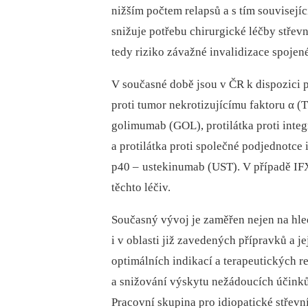
nižším počtem relapsů a s tím souvisejíc
snižuje potřebu chirurgické léčby střev
tedy riziko závažné invalidizace spoje
V současné době jsou v ČR k dispozici 
proti tumor nekrotizujícímu faktoru α (
golimumab (GOL), protilátka proti int
a protilátka proti společné podjednotce
p40 –
ustekinumab (UST). V případě IFX 
těchto léčiv.
Současný vývoj je zaměřen nejen na hled
i v oblasti již zavedených přípravků a je
optimálních indikací a terapeutických 
a snižování výskytu nežádoucích účink
Pracovní skupina pro idiopatické střev