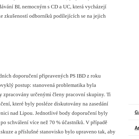
odávání BL nemocným s CD a UC, která vycházejí
e zkušeností odborníků podílejících se na jejich
ledních doporučení připravených PS IBD z roku
obvyklý postup: stanovená problematika byla
ly zpracovány určenými členy pracovní skupiny. Ti
čení, které byly posléze diskutovány na zasedání
G
nici nad Lipou. Jednotlivé body doporučení byly
 po schválení více než 70 % účastníků. V případě
Ar
skuze a příslušné stanovisko bylo upraveno tak, aby