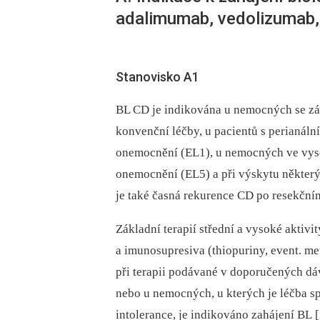
adalimumab, vedolizumab,
Stanovisko A1
BL CD je indikována u nemocných se z
konvenční léčby, u pa­cientů s perianál
onemocnění (EL1), u nemocných ve vyso
onemocnění (EL5) a při výskytu ně­kte­
je také časná rekurence CD po resekčn
Základní terapií střední a vysoké aktiv
a imunosupresiva (thiopuriny, event. me
při terapii podávané v doporučených dá
nebo u nemocných, u kterých je léčba s
intolerance, je indikováno zahájení BL 