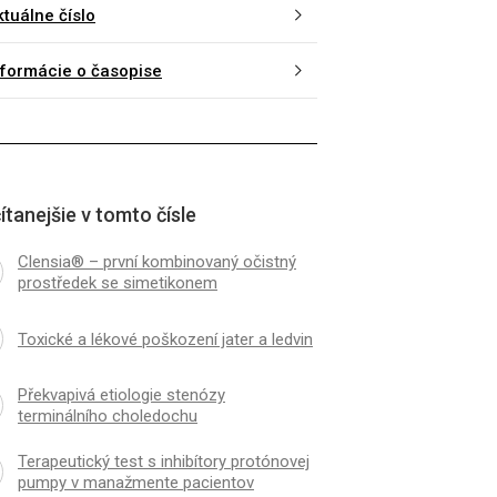
ktuálne číslo
nformácie o časopise
ítanejšie v tomto čísle
Clensia® – první kombinovaný očistný
prostředek se simetikonem
Toxické a lékové poškození jater a ledvin
Překvapivá etiologie stenózy
terminálního choledochu
Terapeutický test s inhibítory protónovej
pumpy v manažmente pa­cientov