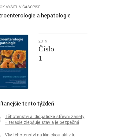
OK VYŠIEL V ČASOPISE
troenterologie a hepatologie
2019
Číslo
1
ítanejšie tento týždeň
Těhotenství a idiopatické střevní záněty
– terapie zlepšuje stav a je bezpečná
Vliv těhotenství na klinickou aktivitu