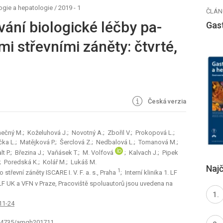
ogie a hepatologie
/
2019 - 1
ČLÁN
ní bio­logické léčby pa­
Gas
mi střevními záněty: čtvrté,
Česká verzia
nečný M.; Koželuhová J.; Novotný A.; Zbořil V.; Prokopová L.;
ička L.; Matějková P.; Šerclová Z.; Nedbalová L.; Tomanová M.;
alt P.; Březina J.; Vaňásek T.; M. Volfová
; Kalvach J.; Pipek
T.; Poredská K.; Kolář M.; Lukáš M.
Najč
1
střevní záněty ISCARE I. V. F. a. s., Praha
; Interní klinika 1. LF
 LF UK a VFN v Praze, Pracoviště spoluautorů jsou uvedena na
11-24
0.14735/amgh201711