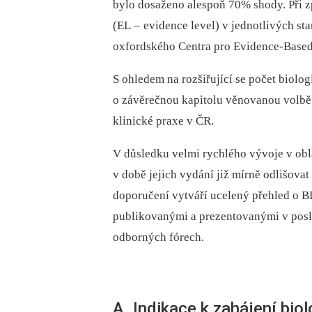
bylo dosaženo alespoň 70% shody. Při z
(EL –
evidence level) v jednotlivých st
oxfordského Centra pro Evidence-Base
S ohledem na rozšiřující se počet bio­lo
o závěrečnou kapitolu věnovanou volbě
klinické praxe v ČR.
V důsledku velmi rychlého vývoje v obla
v době jejich vydání již mírně odlišovat
doporučení vytváří ucelený přehled o B
publikovanými a prezentovanými v posl
odborných fórech.
A. Indikace k zahájení bio­