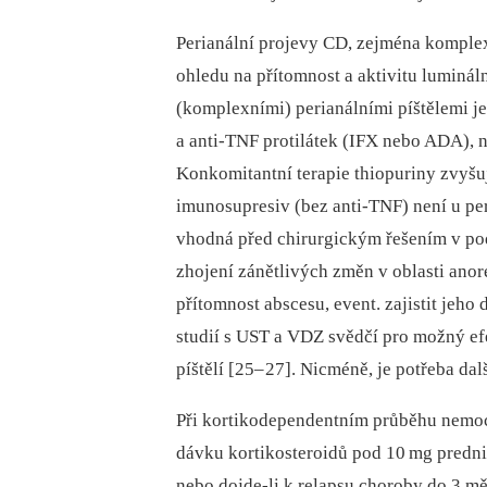
Perianální projevy CD, zejména komplex
ohledu na přítomnost a aktivitu luminál
(komplexními) perianálními píštělemi je
a anti-TNF protilátek (IFX nebo ADA), 
Konkomitantní terapie thiopuriny zvyšuj
imunosupresiv (bez anti-TNF) není u pe
vhodná před chirurgickým řešením v pod
zhojení zánětlivých změn v oblasti anor
přítomnost abscesu, event. zajistit jeh
studií s UST a VDZ svědčí pro možný efe
píštělí [25–
27]. Nicméně, je potřeba dalš
Při kortikodependentním průběhu nemoci
dávku kortikosteroidů pod 10
mg predni
nebo dojde-li k relapsu choroby do 3 mě