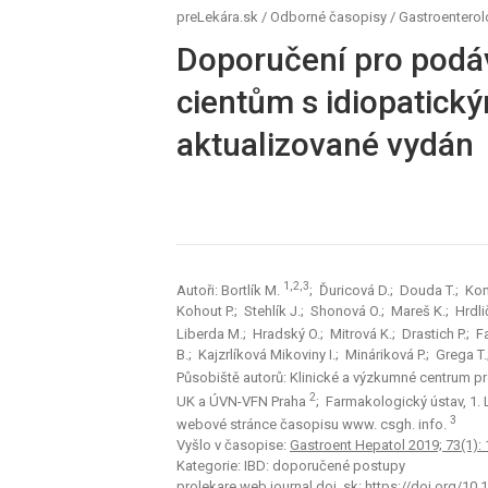
preLekára.sk
/
Odborné časopisy
/
Gastroenterol
Doporučení pro podává
cientům s idiopatický
aktualizované vydán
1,2,3
Autoři: Bortlík M.
; Ďuricová D.; Douda T.; Ko
Kohout P.; Stehlík J.; Shonová O.; Mareš K.; Hrdl
Liberda M.; Hradský O.; Mitrová K.; Drastich P.; F
B.; Kajzrlíková Mikoviny I.; Mináriková P.; Grega 
Působiště autorů: Klinické a výzkumné centrum pro 
2
UK a ÚVN-VFN Praha
; Farmakologický ústav, 1.
3
webové stránce časopisu www. csgh. info.
Vyšlo v časopise:
Gastroent Hepatol 2019; 73(1): 
Kategorie: IBD: doporučené postupy
prolekare.web.journal.doi_sk:
https://doi.org/1