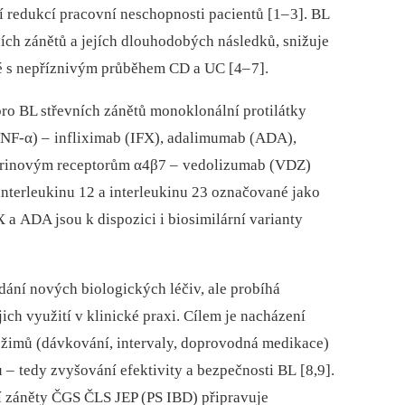
í redukcí pracovní neschopnosti pa­cientů [1–
3]. BL
ních zánětů a jejích dlouhodobých následků, snižuje
né s nepříznivým průběhem CD a UC [4–
7].
pro BL střevních zánětů monoklonální protilátky
TNF-α) –
infliximab (IFX), adalimumab (ADA),
egrinovým receptorům α4β7 –
vedolizumab (VDZ)
 interleukinu 12 a interleukinu 23 označované jako
a ADA jsou k dispozici i bio­similární varianty
ání nových bio­logických léčiv, ale probíhá
jich využití v klinické praxi. Cílem je nacházení
režimů (dávkování, intervaly, doprovodná medikace)
ů –
tedy zvyšování efektivity a bezpečnosti BL [8,9].
ní záněty ČGS ČLS JEP (PS IBD) připravuje