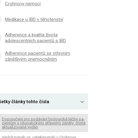
Crohnovy nemoci
Medikace u IBD v těhotenství
Adherence a kvalita života
adolescentních pacientů s IBD
Adherence pacientů se střevním
zánětlivým onemocněním
etky články tohto čísla
Doporučení pro podávání bio­logické léčby pa­
cientům s idiopatickými střevními záněty: čtvrté,
aktualizované vydán
Vedolizumab vs. ustekinumab u Crohnovy