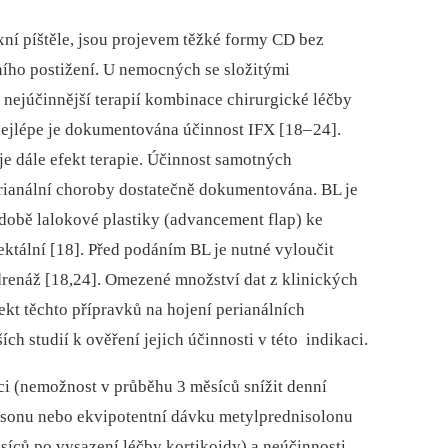
ní píštěle, jsou projevem těžké formy CD bez
ního postižení. U nemocných se složitými
 nejúčin­nější terapií kombinace chirurgické léčby
nejlépe je dokumentována účin­nost IFX [18–
24].
e dále efekt terapie. Účin­nost samotných
rianální choroby dostatečně dokumentována. BL je
obě lalokové plastiky (advance­ment flap) ke
ektální [18]. Před podáním BL je nutné vyloučit
o drenáž [18,24]. Omezené množství dat z klinických
kt těchto přípravků na hojení perianálních
ích studií k ověření jejich účin­nosti v této indikaci.
 (nemožnost v průběhu 3 měsíců snížit den­ní
sonu nebo ekvipotentní dávku metylprednisolonu
síců po vysazení léčby kortikoidy) a neúčin­nosti