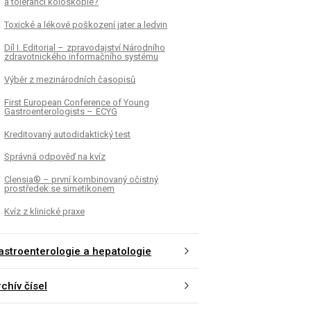
a toleranci koloskopie?
Toxické a lékové poškození jater a ledvin
Díl I. Editorial – zpravodajství Národního
zdravotnického informačního systému
Výběr z mezinárodních časopisů
First European Conference of Young
Gastroenterologists – ECYG
Kreditovaný autodidaktický test
Správná odpověď na kvíz
Clensia® – první kombinovaný očistný
prostředek se simetikonem
Kvíz z klinické praxe
astroenterologie a hepatologie
chív čísel