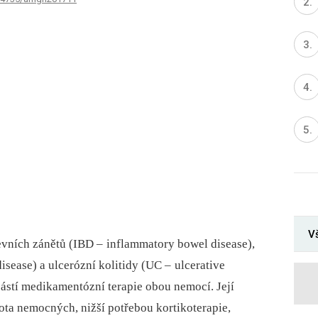
Vš
evních zánětů (IBD –
inflam­matory bowel dis­ease),
is­ease) a ulcerózní kolitidy (UC –
ulcerative
učástí medikamentózní terapie obou nemocí. Její
vota nemocných, nižší potřebou kortikoterapie,