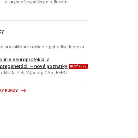
s laryngofaryngálnym refluxom
zy
e si kvalifikáciu online z pohodlia domova
kolín v neuroprotekcii a
oregenerácii – nové poznatky
NOVÝ KURZ
i: MUDr. Petr Výborný, CSc., FEBO
KY KURZY