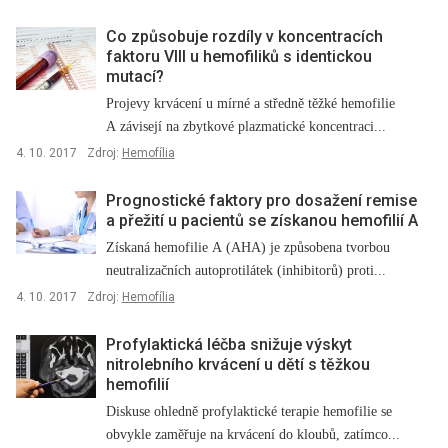
Co způsobuje rozdíly v koncentracích
faktoru VIII u hemofiliků s identickou
mutací?
Projevy krvácení u mírné a středně těžké hemofilie
A závisejí na zbytkové plazmatické koncentraci...
4. 10. 2017
Zdroj:
Hemofília
Prognostické faktory pro dosažení remise
a přežití u pacientů se získanou hemofilií A
Získaná hemofilie A (AHA) je způsobena tvorbou
neutralizačních autoprotilátek (inhibitorů) proti...
4. 10. 2017
Zdroj:
Hemofília
Profylaktická léčba snižuje výskyt
nitrolebního krvácení u dětí s těžkou
hemofilií
Diskuse ohledně profylaktické terapie hemofilie se
obvykle zaměřuje na krvácení do kloubů, zatímco...