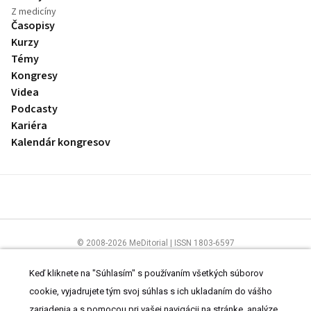
Z medicíny
Časopisy
Kurzy
Témy
Kongresy
Videa
Podcasty
Kariéra
Kalendár kongresov
© 2008-2026 MeDitorial | ISSN 1803-6597
Stránky preLekára.sk sú určené výhradne odborníkom v zdravotníctve.
Čítajte
prehlásenie
a
Zásady spracovania osobných údajov
.
Keď kliknete na "Súhlasím" s používaním všetkých súborov
cookie, vyjadrujete tým svoj súhlas s ich ukladaním do vášho
zariadenia a s pomocou pri vašej navigácii na stránke, analýze