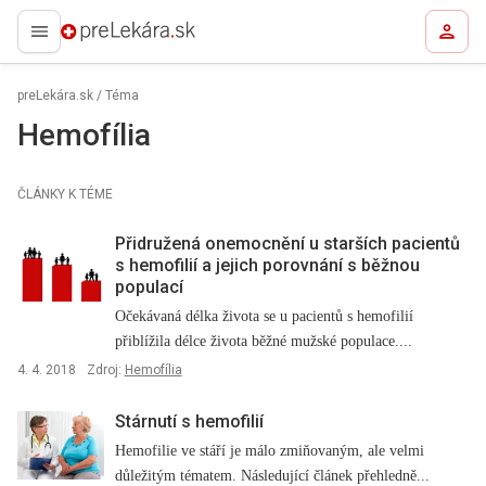
preLekára.sk
preLekára.sk
/
Téma
Hemofília
ČLÁNKY K TÉME
Přidružená onemocnění u starších pacientů
s hemofilií a jejich porovnání s běžnou
populací
Očekávaná délka života se u pacientů s hemofilií
přiblížila délce života běžné mužské populace....
4. 4. 2018
Zdroj:
Hemofília
Stárnutí s hemofilií
Hemofilie ve stáří je málo zmiňovaným, ale velmi
důležitým tématem. Následující článek přehledně...