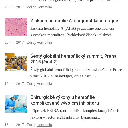
založený...
20. 11. 2017
Zdroj:
Hemofília
Získaná hemofilie A: diagnostika a terapie
Získaná hemofilie A (AHA) je závažné onemocnění
s vysokou mortalitou. Přehledový článek italských...
20. 11. 2017
Zdroj:
Hemofília
Šestý globální hemofilický summit, Praha
2015 (část 2)
Šestý globální hemofilický summit se uskutečnil v Praze
v září 2015. V následující, druhé části...
16. 11. 2017
Zdroj:
Hemofília
Chirurgické výkony u hemofilie
komplikované vývojem inhibitoru
Přípravek FEIBA (antiinhibiční komplex koagulačních
faktorů –⁠ factor eight inhibitor bypassing...
16. 11. 2017
Zdroj:
Hemofília