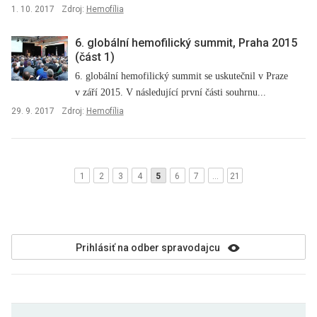
1. 10. 2017
Zdroj:
Hemofília
6. globální hemofilický summit, Praha 2015
(část 1)
6. globální hemofilický summit se uskutečnil v Praze
v září 2015. V následující první části souhrnu...
29. 9. 2017
Zdroj:
Hemofília
1
2
3
4
5
6
7
…
21
Prihlásiť na odber spravodajcu