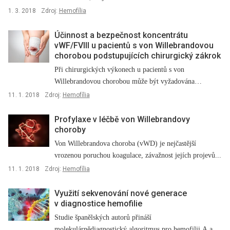
1. 3. 2018
Zdroj:
Hemofília
Účinnost a bezpečnost koncentrátu
vWF/FVIII u pacientů s von Willebrandovou
chorobou podstupujících chirurgický zákrok
Při chirurgických výkonech u pacientů s von
Willebrandovou chorobou může být vyžadována
profylaktická...
11. 1. 2018
Zdroj:
Hemofília
Profylaxe v léčbě von Willebrandovy
choroby
Von Willebrandova choroba (vWD) je nejčastější
vrozenou poruchou koagulace, závažnost jejích projevů...
11. 1. 2018
Zdroj:
Hemofília
Využití sekvenování nové generace
v diagnostice hemofilie
Studie španělských autorů přináší
molekulárnědiagnostický algoritmus pro hemofilii A a B