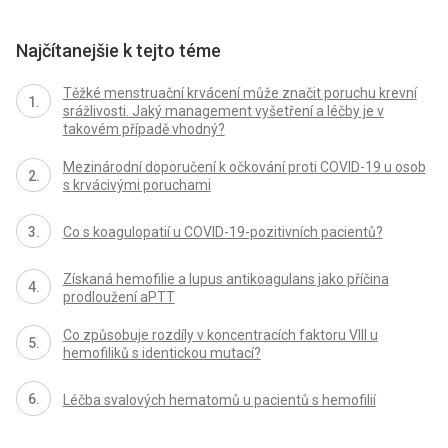
Najčítanejšie k tejto téme
Těžké menstruační krvácení může značit poruchu krevní
srážlivosti. Jaký management vyšetření a léčby je v
takovém případě vhodný?
Mezinárodní doporučení k očkování proti COVID-19 u osob
s krvácivými poruchami
Co s koagulopatií u COVID-19-pozitivních pacientů?
Získaná hemofilie a lupus antikoagulans jako příčina
prodloužení aPTT
Co způsobuje rozdíly v koncentracích faktoru VIII u
hemofiliků s identickou mutací?
Léčba svalových hematomů u pacientů s hemofilií