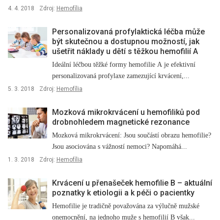
4. 4. 2018
Zdroj:
Hemofília
Personalizovaná profylaktická léčba může
být skutečnou a dostupnou možností, jak
ušetřit náklady u dětí s těžkou hemofilií A
Ideální léčbou těžké formy hemofilie A je efektivní
personalizovaná profylaxe zamezující krvácení,...
5. 3. 2018
Zdroj:
Hemofília
Mozková mikrokrvácení u hemofiliků pod
drobnohledem magnetické rezonance
Mozková mikrokrvácení: Jsou součástí obrazu hemofilie?
Jsou asociována s vážností nemoci? Napomáhá...
1. 3. 2018
Zdroj:
Hemofília
Krvácení u přenašeček hemofilie B –⁠ aktuální
poznatky k etiologii a k péči o pacientky
Hemofilie je tradičně považována za výlučně mužské
onemocnění, na jednoho muže s hemofilií B však...