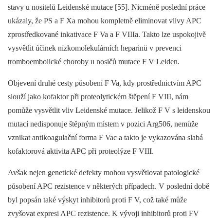
stavy u nositelů Leidenské mutace [55]. Nicméně poslední práce
ukázaly, že PS a F Xa mohou kompletně eliminovat vlivy APC
zprostředkované inkativace F Va a F VIIIa. Takto lze uspokojivě
vysvětlit účinek nízkomolekulárních he­pa­rinů v prevenci
tromboembolické choroby u nosičů mutace F V Leiden.
Objevení druhé cesty působení F Va, kdy prostřednictvím APC
slouží jako kofaktor při proteolytickém štěpení F VIII, nám
pomůže vysvětlit vliv Leidenské mutace. Jelikož F V s leidenskou
mutací nedisponuje štěpným místem v pozici Arg506, nemůže
vznikat antikoagulační forma F Vac a takto je vykazována slabá
kofaktorová aktivita APC při proteolýze F VIII.
Avšak nejen genetické defekty mohou vysvětlovat patologické
působení APC rezistence v ně­kte­rých případech. V poslední době
byl popsán také výskyt inhibitorů proti F V, což také může
zvyšovat expresi APC rezistence. K vývoji inhibitorů proti FV