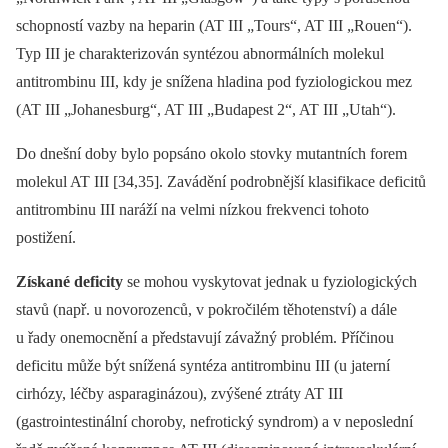
schopností vazby na he­pa­rin (AT III „Tours“, AT III „Rouen“).
Typ III je charakterizován syntézou abnormálních molekul
antitrombinu III, kdy je snížena hladina pod fyziologickou mez
(AT III „Johanesburg“, AT III „Budapest 2“, AT III „Utah“).
Do dnešní doby bylo popsáno okolo stovky mutantních forem
molekul AT III [34,35]. Zavádění podrobnější klasifikace deficitů
antitrombinu III naráží na velmi nízkou frekvenci tohoto
postižení.
Získané deficity
se mohou vyskytovat jednak u fyziologických
stavů (např. u novorozenců, v pokročilém těhotenství) a dále
u řady onemocnění a představují závažný problém. Příčinou
deficitu může být snížená syntéza antitrombinu III (u jaterní
cirhózy, léčby asparaginázou), zvýšené ztráty AT III
(gastrointestinální choroby, nefrotický syndrom) a v neposlední