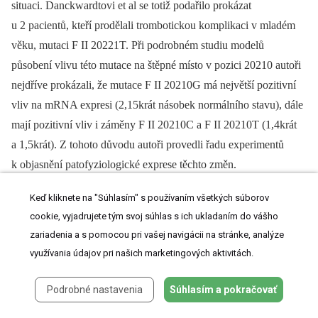
situaci. Danckwardtovi et al se totiž podařilo prokázat
u 2 pacientů, kteří prodělali trombotickou komplikaci v mladém
věku, mutaci F II 20221T. Při podrobném studiu modelů
působení vlivu této mutace na štěpné místo v pozici 20210 autoři
nejdříve prokázali, že mutace F II 20210G má největší pozitivní
vliv na mRNA expresi (2,15krát násobek normálního stavu), dále
mají pozitivní vliv i záměny F II 20210C a F II 20210T (1,4krát
a 1,5krát). Z tohoto důvodu autoři provedli řadu experimentů
k objasnění patofyziologické exprese těchto změn.
Po řadě experimentů se podařilo prokázat, že mutace F II 20221T
Keď kliknete na "Súhlasím" s používaním všetkých súborov
je zajímavá, jelikož leží 11 párů bazí od místa 20210 v lemující
cookie, vyjadrujete tým svoj súhlas s ich ukladaním do vášho
zariadenia a s pomocou pri vašej navigácii na stránke, analýze
oblasti genu (FS). Specifita a efektivita prodlužování 3’ konce
využívania údajov pri našich marketingových aktivitách.
mRNA je závislá na vazbě multiproteinového komplexu. Proto je
důležité poznat funkci v těsné oblasti kolem štěpného místa.
Podrobné nastavenia
Súhlasím a pokračovať
V kompetitivní studii byl porovnáván vliv mutací F II 20210C
a F II 20210T s protrombogenní mutací F II 20210G a vliv