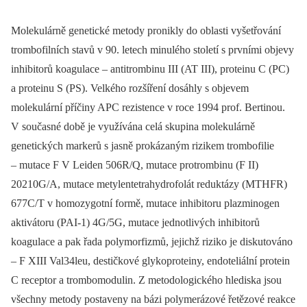
Molekulárně genetické metody pronikly do oblasti vyšetřování
trombofilních stavů v 90. letech minulého století s prvními objevy
inhibitorů koagulace –⁠ antitrombinu III (AT III), proteinu C (PC)
a proteinu S (PS). Velkého rozšíření dosáhly s objevem
molekulární příčiny APC rezistence v roce 1994 prof. Bertinou.
V současné době je využívána celá skupina molekulárně
genetických markerů s jasně prokázaným rizikem trombofilie
–⁠ mutace F V Leiden 506R/Q, mutace protrombinu (F II)
20210G/A, mutace metylentetrahydrofolát reduktázy (MTHFR)
677C/T v homozygotní formě, mutace inhibitoru plazminogen
aktivátoru (PAI‑1) 4G/5G, mutace jednotlivých inhibitorů
koagulace a pak řada polymorfizmů, jejichž riziko je diskutováno
–⁠ F XIII Val34leu, destičkové glykoproteiny, endoteliální protein
C receptor a trombomodulin. Z metodologického hlediska jsou
všechny metody postaveny na bázi polymerázové řetězové reakce