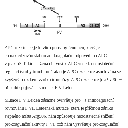
APC rezistence je in vitro popsaný fenomén, který je
charakterizován slabou antikoagulační odpovědí na APC
v plazmě. Takto snížená citlivost k APC vede k nedostatečné
regulaci tvorby trombinu. Takto je APC rezistence asociována se
zvýšeným rizikem vzniku trombózy. APC rezistence je až v 90 %
případů spojována s mutací F V Leiden.
Mutace F V Leiden zásadně ovlivňuje pro ‑⁠ a antikoagulační
rovnováhu F Va. Leidenská mutace, která je příčinou zániku
štěpného místa Arg506, nám způsobuje nedostatečné snížení
prokoagulační aktivity F Va, což nám vysvětluje prokoagulační