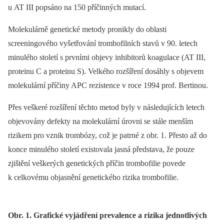
u AT III popsáno na 150 příčinných mutací.
Molekulárně genetické metody pronikly do oblasti
screeningového vyšetřování trombofilních stavů v 90. letech
minulého století s prvními objevy inhibitorů koagulace (AT III,
proteinu C a proteinu S). Velkého rozšíření dosáhly s objevem
molekulární příčiny APC rezistence v roce 1994 prof. Bertinou.
Přes veškeré rozšíření těchto metod byly v následujících letech
objevovány defekty na molekulární úrovni se stále menším
rizikem pro vznik trombózy, což je patrné z obr. 1. Přesto až do
konce minulého století existovala jasná představa, že pouze
zjištění veškerých genetických příčin trombofilie povede
k celkovému objasnění genetického rizika trombofilie.
Obr. 1. Grafické vyjádření prevalence a rizika jednotlivých