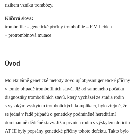
rizikem vzniku trombózy.
Klíčová slova:
trombofilie –⁠ genetické příčiny trombofilie –⁠ F V Leiden
–⁠ protrombinová mutace
Úvod
Molekulárně genetické metody dovolují objasnit genetické příčiny
v tomto případě trombofilních stavů. Již od samotného počátku
diagnostiky trombofilních stavů, který vycházel ze studia rodin
s vysokým výskytem trombotických komplikací, bylo zřejmé, že
se jedná v řadě případů o geneticky podmíněné hereditární
dominantně dědičné stavy. Již u prvních rodin s výskytem deficitu
AT III byly popsány genetické příčiny tohoto defektu. Takto bylo