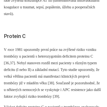
řadě zvýšená konzumpce AT III (disseminovaná intravaskulární
koagulace u traumat, sepsí, popálenin, úžehu a pooperačních
stavů).
Protein C
V roce 1981 upozornily první práce na zvýšené riziko vzniku
trombózy u pacientů s heterozygotním deficitem proteinu C
[36,37]. Nebyl stanoven rozdíl mezi pacienty s různým typem
deficitu (I nebo II) a základní mutací. Tyto studie upozornily, že
velká většina pacientů má manifestaci klinických projevů
trombózy již v mladém věku [38]. Současně je pozoruhodné, že
u ně­kte­rých nemocných se vyskytuje i APC resistence jako další
faktor zvyšující riziko trombózy [39].
Výskyt deficitu proteinu C u pacientů s trombózou analyzovaly