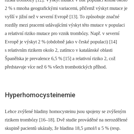
2 % s mnoha geografickými variacemi, přičemž výskyt mutace je
vyšší v jižní než v severní Evropě [13]. To způsobuje značné
rozdíly mezi pracemi udávajícími výskyt této mutace v populaci
a relativní riziko mutace pro vznik trombózy. Např. v severní
Evropě je výskyt 2 % (obdobně jako v české populaci) [14]
s relativním rizikem okolo 2, zatímco v katalánské oblasti
Španělska je prevalence 6,5 % [15] a relativní riziko 2, což
představuje více než 6 % všech trombotických příhod.
Hyperhomocysteinemie
Lehce zvýšené hladiny homocysteinu jsou spojeny se zvýšeným
rizikem trombózy [16–18]. Dvě studie prováděné na nerozdělené
skupině pacientů ukázaly, že hladina 18,5 μmol/l u 5 % (resp.