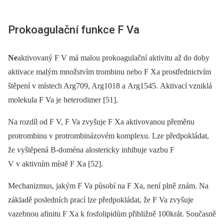
Prokoagulační funkce F Va
Ne
aktivovaný F V má malou prokoagulační aktivitu až do doby
aktivace malým množstvím trombinu nebo F Xa prostřednictvím
štěpení v místech Arg709, Arg1018 a Arg1545. Aktivací vzniklá
molekula F Va je heterodimer [51].
Na rozdíl od F V, F Va zvyšuje F Xa aktivovanou přeměnu
protrombinu v protrombinázovém komplexu. Lze předpokládat,
že vyštěpená B-doména alostericky inhibuje vazbu F
V v aktivním místě F Xa [52].
Mechanizmus, jakým F Va působí na F Xa, není plně znám. Na
základě posledních prací lze předpokládat, že F Va zvyšuje
vazebnou afinitu F Xa k fosfolipidům přibližně 100krát. Současně