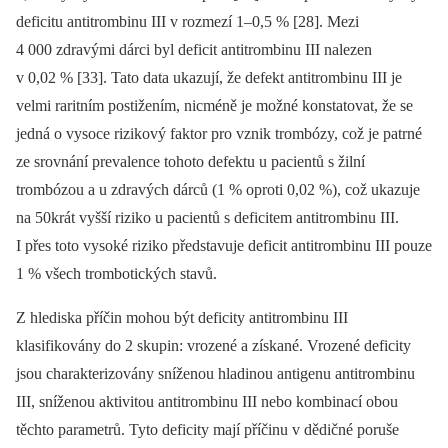
deficitu antitrombinu III v rozmezí 1–0,5 % [28]. Mezi
4 000 zdravými dárci byl deficit anti­trombinu III nalezen
v 0,02 % [33]. Tato data ukazují, že defekt antitrombinu III je
velmi raritním postižením, nicméně je možné konstatovat, že se
jedná o vysoce rizikový faktor pro vznik trombózy, což je patrné
ze srovnání prevalence tohoto defektu u pacientů s žilní
trombózou a u zdravých dárců (1 % oproti 0,02 %), což ukazuje
na 50krát vyšší riziko u pacientů s deficitem antitrombinu III.
I přes toto vysoké riziko představuje deficit antitrombinu III pouze
1 % všech trombotických stavů.
Z hlediska příčin mohou být deficity antitrombinu III
klasifikovány do 2 skupin: vrozené a získané. Vrozené deficity
jsou charakterizovány sníženou hladinou antigenu antitrombinu
III, sníženou aktivitou antitrombinu III nebo kombinací obou
těchto parametrů. Tyto deficity mají příčinu v dědičné poruše