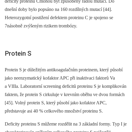
deficity proteinu Cmohou být způsobeny řadou mutací. Do
dnešní doby bylo popsáno na 160 rozdílných mutací [44].
Heterozygotní postižení defektem proteinu C je spojeno se
7násobně zvýšeným rizikem trombózy.
Protein S
Protein S je důležitým antikoagulačním proteinem, který působí
jako neenzymatický kofaktor APC při inaktivaci faktorů Va
a VIIIa. Laboratorní screening deficitů proteinu S je komplikován
faktem, že protein S cirkuluje v krevním oběhu ve dvou formách
[45]. Volný protein S, který působí jako kofaktor APC,
představuje asi 40 % celkového množství proteinu S.
Deficity proteinu S můžeme rozdělit na 3 základní formy. Typ I je