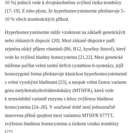
10 %) jedinců vede k dvojnásobnému zvýšení rizika trombózy
[17–19]. Z toho plyne, že hyperhomocysteinemie představuje 5–
10 % všech trombotických příhod.
Hyperhomocysteinemie může vzniknout na základě genetických
nebo získaných dispozic [20]. Mezi získané dispozice patří
zejména nízký příjem vitaminů (B6, B12, kyseliny listové), který
vede ke zvýšení hladiny homocysteinu [21,22]. Mezi genetické
můžeme počítat velmi raritní deficit cystathion-b-syntetázy, jejíž
homozygotní forma představuje klasickou hyperhomocysteinemii
s velmi vysokými hladinami [23], a naopak velmi častou variantu
genu metyltetrahydrofolátreduktázy (MTHFR), která vede
k termolabilní variantě enzymu s lehce zvýšenou hladinou
homocysteinu [24–26]. V současné době není jednoznačně
stanovena přímá spojitost mezi variantou MTHFR 677TT,
zvýšenou hladinou homocysteinu a rizikem vzniku trombózy
[27].