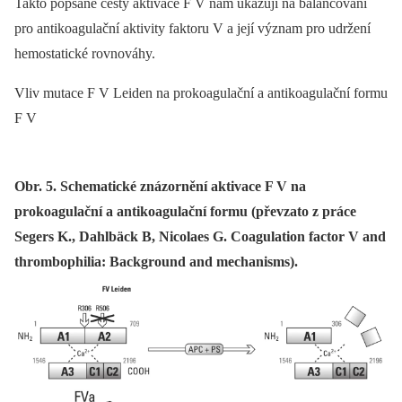
Takto popsané cesty aktivace F V nám ukazují na balancování
pro antikoagulační aktivity faktoru V a její význam pro udržení
hemostatické rovnováhy.
Vliv mutace F V Leiden na prokoagulační a antikoagulační formu
F V
Obr. 5. Schematické znázornění aktivace F V na
prokoagulační a antikoagulační formu (převzato z práce
Segers K., Dahlbäck B, Nicolaes G. Coagulation factor V and
thrombophilia: Background and mechanisms).