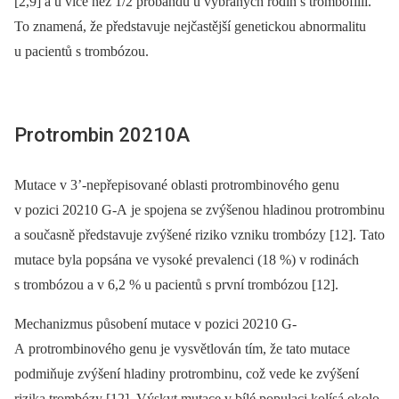
[2,9] a u více než 1/2 probandů u vybraných rodin s trombofilií.
To znamená, že představuje nejčastější genetickou abnormalitu
u pacientů s trombózou.
Protrombin 20210A
Mutace v 3’-nepřepisované oblasti protrombinového genu
v pozici 20210 G-A je spojena se zvýšenou hladinou pro­trombinu
a současně představuje zvýšené riziko vzniku trombózy [12]. Tato
mutace byla popsána ve vysoké prevalenci (18 %) v rodinách
s trombózou a v 6,2 % u pacientů s první trombózou [12].
Mechanizmus působení mutace v pozici 20210 G-
A protrombinového genu je vysvětlován tím, že tato mutace
podmiňuje zvýšení hladiny protrombinu, což vede ke zvýšení
rizika trombózy [12]. Výskyt mutace v bílé populaci kolísá okolo