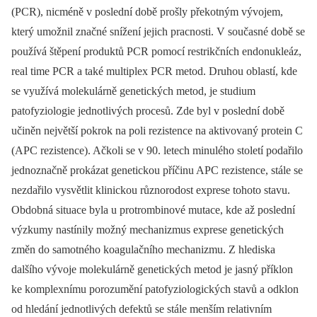
(PCR), nicméně v poslední době prošly překotným vývojem,
který umožnil značné snížení jejich pracnosti. V současné době se
používá štěpení produktů PCR pomocí restrikčních endonukleáz,
real time PCR a také multiplex PCR metod. Druhou oblastí, kde
se využívá molekulárně genetických metod, je studium
patofyziologie jednotlivých procesů. Zde byl v poslední době
učiněn největší pokrok na poli rezistence na aktivovaný protein C
(APC rezistence). Ačkoli se v 90. letech minulého století podařilo
jednoznačně prokázat genetickou příčinu APC rezistence, stále se
nezdařilo vysvětlit klinickou různorodost exprese tohoto stavu.
Obdobná situace byla u protrombinové mutace, kde až poslední
výzkumy nastínily možný mechanizmus exprese genetických
změn do samotného koagulačního mechanizmu. Z hlediska
dalšího vývoje molekulárně genetických metod je jasný příklon
ke komplexnímu porozumění patofyziologických stavů a odklon
od hledání jednotlivých defektů se stále menším relativním