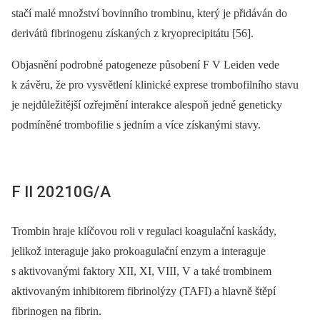
stačí malé množství bovinního trombinu, který je přidáván do
derivátů fibrinogenu získaných z kryoprecipitátu [56].
Objasnění podrobné patogeneze působení F V Leiden vede
k závěru, že pro vysvětlení klinické exprese trombofilního stavu
je nejdůležitější ozřejmění interakce alespoň jedné geneticky
podmíněné trombofilie s jedním a více získanými stavy.
F II 20210G/A
Trombin hraje klíčovou roli v regulaci koagulační kaskády,
jelikož interaguje jako prokoagulační enzym a interaguje
s aktivovanými faktory XII, XI, VIII, V a také trombinem
aktivovaným inhibitorem fibrinolýzy (TAFI) a hlavně štěpí
fibrinogen na fibrin.