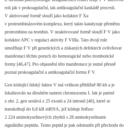
roli jak v prokoagulační, tak antikoagulační kaskádě procesů.
V aktivované formě slouží jako kofaktor F Xa
v protrombinázovém komplexu, který takto katalyzuje přeměnu
protrombinu na trombin. V neaktivované formě slouží F V jako
kofaktor APC v regulaci aktivity F VIIIa. Tato dvojí role
umožňuje F V při genetických a získaných defektech ovlivňovat
manifestaci těchto poruch do hemoragické nebo trombotické
formy [46,47]. Pro objasnění této manifestace je nutné přesně
poznat prokoagulační a antikoagulační formu F V.
Gen kódující lidský faktor V má velikost přibližně 80 kb a je
lokalizován na dlouhém rameni chromozomu I. Jak je patrné
z obr. 2, gen sestává z 25 exonů a 24 intronů [46], které se
transkribují do 6,8 kB mRNA, jež kóduje řetězec
2 224 aminokyselinových zbytků s 28 aminokyselinami
signálního peptidu. Tento peptid je pak odstraněn při přechodu do