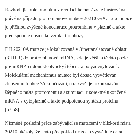
Rozhodující role trombinu v regulaci hemostázy je ilustrována
právě na případu protrombinové mutace 20210 G/A. Tato mutace
je příčinou zvýšené koncentrace protrombinu v plazmě a takto
predisponuje nosiče ke vzniku trombózy.
F II 20210A mutace je lokalizovaná v 3’netranslatované oblasti
(3’UTR) do protrombinové mRNA, kde je většina těchto pozic
pre‑mRNA endonu­kleolyticky štěpená a polyadenylovaná.
Molekulární mechanizmus mutace byl dosud vysvětlován
zlepšením funkce 3’ukončování, což zvyšuje rozpoznávání
štěpného místa protrombinu a akumulaci 3’korektně ukončené
mRNA v cytoplazmě a takto podpořenou syntézu proteinu
[57,58].
Nicméně poslední práce zabývající se mutacemi v blízkosti místa
20210 ukázaly, že tento předpoklad ne zcela vysvětluje celou