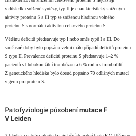
charakterizován snížením celkového proteinu S nejčastěji
v důsledku snížené syntézy, typ II je charakteristický sníženým
aktivity proteinu S a III typ se sníženou hladinou volného
proteinu S s normální aktivitou celkového proteinu S.
Většinu deficitů představuje typ I nebo směs typů I a III. Do
současné doby bylo popsáno velmi málo případů deficitů proteinu
S typu II. Prevalence deficitů proteinu S představuje 1–2 %
pacientů s hlubokou žilní trombózou a 6 % rodin s trombofilií.
Z genetického hlediska bylo dosud popsáno 70 odlišných mutací
v genu pro protein S.
Patofyziologie působení
mutace F
V Leiden
Z hlediska patofyziologie koagulačních reakcí hraje F V klíčovou