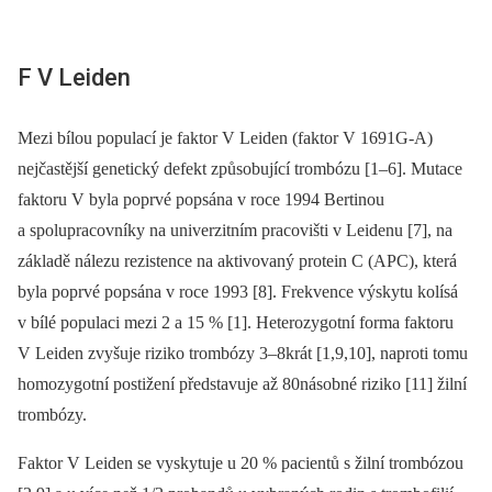
F V Leiden
Mezi bílou populací je faktor V Leiden (faktor V 1691G-A)
nejčastější genetický defekt způsobující trombózu [1–6]. Mutace
faktoru V byla poprvé popsána v roce 1994 Bertinou
a spolupracovníky na univerzitním pracovišti v Leidenu [7], na
základě nálezu rezistence na aktivovaný protein C (APC), která
byla poprvé popsána v roce 1993 [8]. Frekvence výskytu kolísá
v bílé populaci mezi 2 a 15 % [1]. Heterozygotní forma faktoru
V Leiden zvyšuje riziko trombózy 3–8krát [1,9,10], naproti tomu
homozygotní postižení představuje až 80násobné riziko [11] žilní
trombózy.
Faktor V Leiden se vyskytuje u 20 % pacientů s žilní trombózou