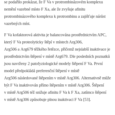
se podařilo prokázat, že F Va v protrombinázovém komplexu
nemění vazebné místo F Xa, ale že zvyšuje afinitu
protrombinázového komplexu k protrombinu a zajišťuje nárůst
vazebných míst.
F Va kofaktorová aktivita je balancována prostřednictvím APC,
který F Va proteolyticky štěpí v místech Arg306,
Arg506 a Arg679 těžkého řetězce, přičemž nejslabší inaktivace je
prostřednictvím štěpení v místě Arg679. Dle posledních poznatků
jsou navrženy 2 patofyziologické modely štěpení F Va. První
model předpokládá preferenční štěpení v místě
Arg506 následované štěpením v místě Arg306. Alternativně může
být F Va inaktivován přímo štěpením v místě Arg306. Štěpení
v místě Arg506 též snižuje afinitu F Va k F Xa, zatímco štěpení
v místě Arg306 způsobuje plnou inaktivaci F Va [53].