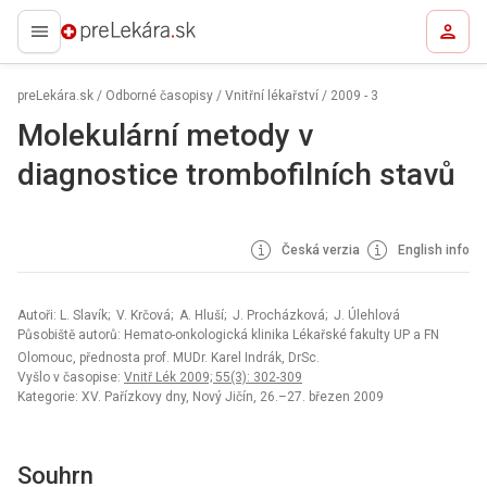
preLekára.sk
preLekára.sk
/
Odborné časopisy
/
Vnitřní lékařství
/
2009 - 3
Molekulární metody v
diagnostice trombofilních stavů
Česká verzia
English info
Autoři: L. Slavík; V. Krčová; A. Hluší; J. Procházková; J. Úlehlová
Působiště autorů: Hemato-onkologická klinika Lékařské fakulty UP a FN
Olomouc, přednosta prof. MUDr. Karel Indrák, DrSc.
Vyšlo v časopise:
Vnitř Lék 2009; 55(3): 302-309
Kategorie: XV. Pařízkovy dny, Nový Jičín, 26.–27. březen 2009
Souhrn