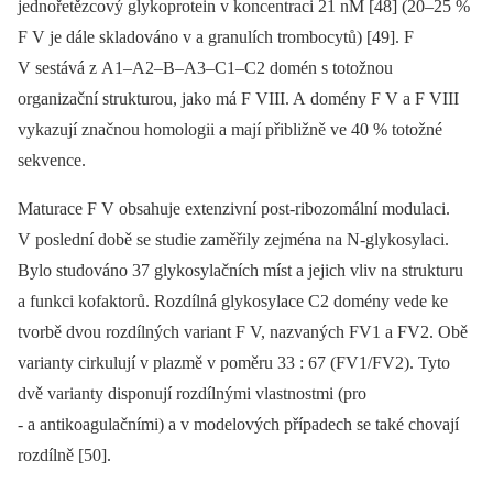
jednořetězcový glykoprotein v koncentraci 21 nM [48] (20–25 %
F V je dále skladováno v a granulích trombocytů) [49]. F
V sestává z A1–A2–B–A3–C1–C2 domén s totožnou
organizační strukturou, jako má F VIII. A domény F V a F VIII
vykazují značnou homologii a mají přibližně ve 40 % totožné
sekvence.
Maturace F V obsahuje extenzivní post‑ribozomální modulaci.
V poslední době se studie zaměřily zejména na N-glykosylaci.
Bylo studováno 37 glykosylačních míst a jejich vliv na strukturu
a funkci kofaktorů. Rozdílná glykosylace C2 domény vede ke
tvorbě dvou rozdílných variant F V, nazvaných FV1 a FV2. Obě
varianty cirkulují v plazmě v poměru 33 : 67 (FV1/FV2). Tyto
dvě varianty disponují rozdílnými vlastnostmi (pro
‑⁠ a antikoagulačními) a v modelových případech se také chovají
rozdílně [50].