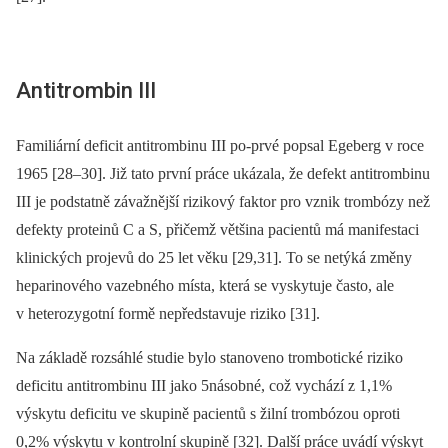
Antitrombin III
Familiární deficit antitrombinu III po­-prvé popsal Egeberg v roce
1965 [28–30]. Již tato první práce ukázala, že defekt antitrombinu
III je podstatně závažnější rizikový faktor pro vznik trombózy než
defekty proteinů C a S, přičemž většina pacientů má manifestaci
klinických projevů do 25 let věku [29,31]. To se netýká změny
he­pa­rinového vazebného místa, která se vyskytuje často, ale
v heterozygotní formě nepředstavuje riziko [31].
Na základě rozsáhlé studie bylo stanoveno trombotické riziko
deficitu antitrombinu III jako 5násobné, což vychází z 1,1%
výskytu deficitu ve skupině pacientů s žilní trombózou oproti
0,2% výskytu v kontrolní skupině [32]. Další práce uvádí výskyt