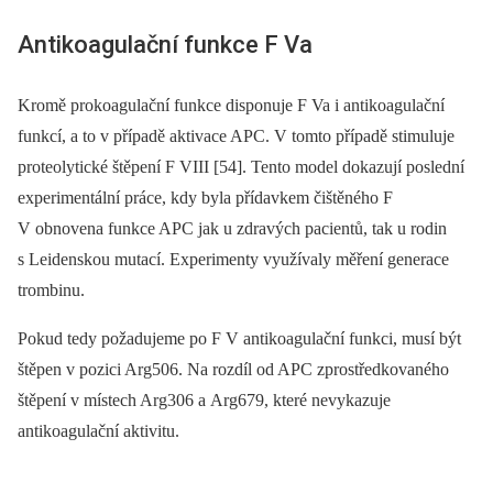
Antikoagulační funkce F Va
Kromě prokoagulační funkce disponuje F Va i antikoagulační
funkcí, a to v případě aktivace APC. V tomto případě stimuluje
proteolytické štěpení F VIII [54]. Tento model dokazují poslední
experimentální práce, kdy byla přídavkem čištěného F
V obnovena funkce APC jak u zdravých pacientů, tak u rodin
s Leidenskou mutací. Experimenty využívaly měření generace
trombinu.
Pokud tedy požadujeme po F V antikoagulační funkci, musí být
štěpen v pozici Arg506. Na rozdíl od APC zprostředkovaného
štěpení v místech Arg306 a Arg679, které nevykazuje
antikoagulační aktivitu.