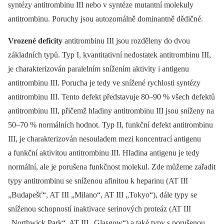
syntézy antitrombinu III nebo v syntéze mutantní molekuly
antitrombinu. Poruchy jsou autozomálně dominantně dědičné.
Vrozené deficity
antitrombinu III jsou rozděleny do dvou
základních typů. Typ I, kvantitativní nedostatek antitrombinu III,
je charakterizován paralelním snížením aktivity i antigenu
antitrombinu III. Porucha je tedy ve snížené rychlosti syntézy
antitrombinu III. Tento defekt představuje 80–90 % všech defektů
antitrombinu III, přičemž hladiny antitrombinu III jsou sníženy na
50–70 % normálních hodnot. Typ II, funkční defekt antitrombinu
III, je charakterizován nesouladem mezi koncentrací antigenu
a funkční aktivitou antitrombinu III. Hladina antigenu je tedy
normální, ale je porušena funkčnost molekul. Zde můžeme zařadit
typy antitrombinu se sníženou afinitou k he­pa­rinu (AT III
„Budapešť“, AT III „Milano“, AT III „Tokyo“), dále typy se
sníženou schopností inaktivace serinových proteáz (AT III
„Northwick Park“, AT III „Glasgow“) a také typy s porušenou