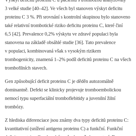
3 velké studie [40–42]. Ve všech byl stanoven výskyt deficitu
proteinu C 3 %. Při srovnání s kontrolní skupinou bylo stanoveno
také relativní trombotické riziko deficitu proteinu C, které činí
6,5 [42]. Prevalence 0,2% výskytu ve zdravé populaci byla
stanovena na základě obsáhlé studie [36]. Tato prevalence
v populaci, kombinovaná však s vysokým rizikem
trombogenicity, znamená 1–2% podíl deficitů proteinu C na všech
trombofilních stavech.
Gen způsobující deficit proteinu C je děděn autozomálně
dominantně. Defekt se klinicky projevuje tromboembolickou
nemocí typu superfaciální tromboflebitidy a juvenilní žilní
trombózy.
Z hlediska diferenciace jsou známy dva typy deficitů proteinu C:
kvantitativní (snížení antigenu proteinu C) a funkční. Funkční