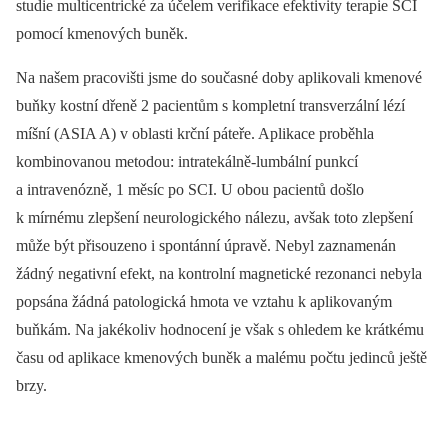
studie multicentrické za účelem verifikace efektivity terapie SCI
pomocí kmenových buněk.
Na našem pracovišti jsme do současné doby aplikovali kmenové
buňky kostní dřeně 2 pacientům s kompletní transverzální lézí
míšní (ASIA A) v oblasti krční páteře. Aplikace proběhla
kombinovanou metodou: intratekálně‑lumbální punkcí
a intravenózně, 1 měsíc po SCI. U obou pacientů došlo
k mírnému zlepšení neurologického nálezu, avšak toto zlepšení
může být přisouzeno i spontánní úpravě. Nebyl zaznamenán
žádný negativní efekt, na kontrolní magnetické rezonanci nebyla
popsána žádná patologická hmota ve vztahu k aplikovaným
buňkám. Na jakékoliv hodnocení je však s ohledem ke krátkému
času od aplikace kmenových buněk a malému počtu jedinců ještě
brzy.