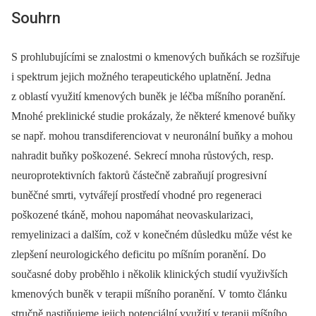
Souhrn
S prohlubujícími se znalostmi o kmenových buňkách se rozšiřuje
i spektrum jejich možného terapeutického uplatnění. Jedna
z oblastí využití kmenových buněk je léčba míšního poranění.
Mnohé preklinické studie prokázaly, že ně­kte­ré kmenové buňky
se např. mohou transdiferenciovat v neuronální buňky a mohou
nahradit buňky poškozené. Sekrecí mnoha růstových, resp.
neuroprotektivních faktorů částečně zabraňují progresivní
buněčné smrti, vytvářejí prostředí vhodné pro regeneraci
poškozené tkáně, mohou napomáhat neovaskularizaci,
remyelinizaci a dalším, což v konečném důsledku může vést ke
zlepšení neurologického deficitu po míšním poranění. Do
současné doby proběhlo i několik klinických studií využivších
kmenových buněk v terapii míšního poranění. V tomto článku
stručně nastiňujeme jejich potenciální využití v terapii míšního