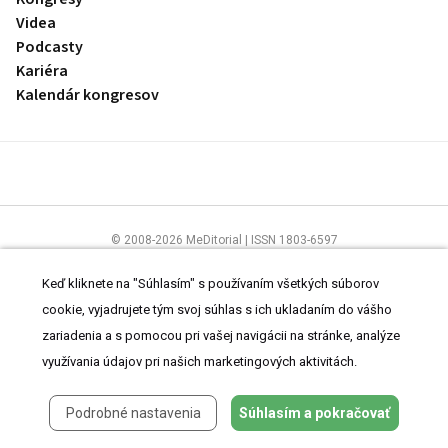
Videa
Podcasty
Kariéra
Kalendár kongresov
© 2008-2026 MeDitorial | ISSN 1803-6597
Stránky preLekára.sk sú určené výhradne odborníkom v zdravotníctve.
Čítajte
prehlásenie
a
Zásady spracovania osobných údajov
.
Keď kliknete na "Súhlasím" s používaním všetkých súborov
cookie, vyjadrujete tým svoj súhlas s ich ukladaním do vášho
zariadenia a s pomocou pri vašej navigácii na stránke, analýze
využívania údajov pri našich marketingových aktivitách.
Podrobné nastavenia
Súhlasím a pokračovať