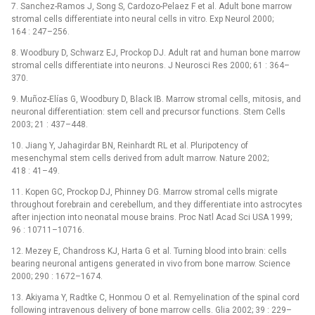
7. Sanchez-Ramos J, Song S, Cardozo-Pelaez F et al. Adult bone marrow
stromal cells differentiate into neural cells in vitro. Exp Neurol 2000;
164 : 247–256.
8. Woodbury D, Schwarz EJ, Prockop DJ. Adult rat and human bone marrow
stromal cells differentiate into neurons. J Neurosci Res 2000; 61 : 364–
370.
9. Muñoz-Elías G, Woodbury D, Black IB. Marrow stromal cells, mitosis, and
neuronal differentiation: stem cell and precursor functions. Stem Cells
2003; 21 : 437–448.
10. Jiang Y, Jahagirdar BN, Reinhardt RL et al. Pluripotency of
mesenchymal stem cells derived from adult marrow. Nature 2002;
418 : 41–49.
11. Kopen GC, Prockop DJ, Phinney DG. Marrow stromal cells migrate
throughout forebrain and cerebellum, and they differentiate into astrocytes
after injection into neonatal mouse brains. Proc Natl Acad Sci USA 1999;
96 : 10711–10716.
12. Mezey E, Chandross KJ, Harta G et al. Turning blood into brain: cells
bearing neuronal antigens generated in vivo from bone marrow. Science
2000; 290 : 1672–1674.
13. Akiyama Y, Radtke C, Honmou O et al. Remyelination of the spinal cord
following intravenous delivery of bone marrow cells. Glia 2002; 39 : 229–