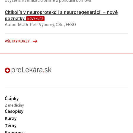
Zvýšte si kvalifikáciu online z pohodlia domova
Citikolín v neuroprotekcii a neuroregenerácii – nové
poznatky
NOVÝ KURZ
Autori: MUDr. Petr Výborný, CSc., FEBO
VŠETKY KURZY
preLekára.sk
Články
Z medicíny
Časopisy
Kurzy
Témy
Kongresy