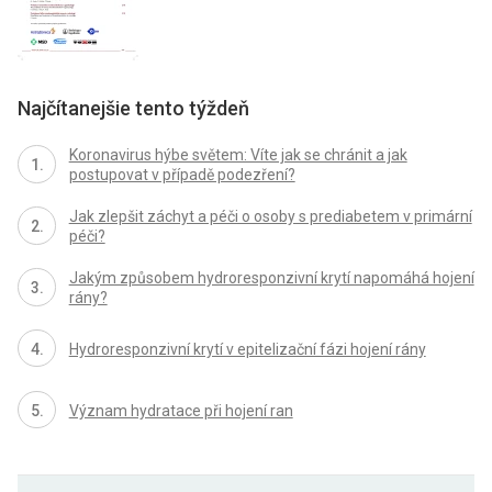
Najčítanejšie tento týždeň
Koronavirus hýbe světem: Víte jak se chránit a jak
postupovat v případě podezření?
Jak zlepšit záchyt a péči o osoby s prediabetem v primární
péči?
Jakým způsobem hydroresponzivní krytí napomáhá hojení
rány?
Hydroresponzivní krytí v epitelizační fázi hojení rány
Význam hydratace při hojení ran