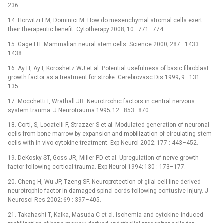
236.
14. Horwitzi EM, Dominici M. How do mesenchymal stromal cells exert
their therapeutic benefit. Cytotherapy 2008; 10 : 771–774.
15. Gage FH. Mammalian neural stem cells. Science 2000; 287 : 1433–
1438.
16. Ay H, Ay I, Koroshetz WJ et al. Potential usefulness of basic fibroblast
growth factor as a treatment for stroke. Cerebrovasc Dis 1999; 9 : 131–
135.
17. Mocchetti I, Wrathall JR. Neurotrophic factors in central nervous
system trauma. J Neurotrauma 1995; 12 : 853–870.
18. Corti, S, Locatelli F, Strazzer S et al. Modulated generation of neuronal
cells from bone marrow by expansion and mobilization of circulating stem
cells with in vivo cytokine treatment. Exp Neurol 2002; 177 : 443–452.
19. DeKosky ST, Goss JR, Miller PD et al. Upregulation of nerve growth
factor following cortical trauma. Exp Neurol 1994; 130 : 173–177.
20. Cheng H, Wu JP, Tzeng SF. Neuroprotection of glial cell line-derived
neurotrophic factor in damaged spinal cords following contusive injury. J
Neurosci Res 2002; 69 : 397–405.
21. Takahashi T, Kalka, Masuda C et al. Ischemia and cytokine‑induced