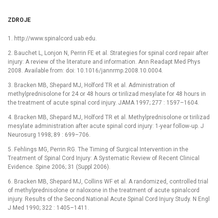
ZDROJE
1. http://www.spinalcord.uab.edu.
2. Bauchet L, Lonjon N, Perrin FE et al. Strategies for spinal cord repair after
injury: A review of the literature and information. Ann Readapt Med Phys
2008. Available from: doi: 10.1016/jannrmp.2008.10.0004.
3. Bracken MB, Shepard MJ, Holford TR et al. Administration of
methylprednisolone for 24 or 48 hours or tirilizad mesylate for 48 hours in
the treatment of acute spinal cord injury. JAMA 1997; 277 : 1597–1604.
4. Bracken MB, Shepard MJ, Holford TR et al. Methylprednisolone or tirilizad
mesylate administration after acute spinal cord injury: 1-year follow‑up. J
Neurosurg 1998; 89 : 699–706.
5. Fehlings MG, Perrin RG. The Timing of Surgical Intervention in the
Treatment of Spinal Cord Injury: A Systematic Review of Recent Clinical
Evidence. Spine 2006; 31 (Suppl 2006).
6. Bracken MB, Shepard MJ, Collins WF et al. A randomized, controlled trial
of methylprednisolone or naloxone in the treatment of acute spinalcord
injury. Results of the Second National Acute Spinal Cord Injury Study. N Engl
J Med 1990; 322 : 1405–1411.