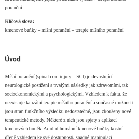
poranění.
Klíčová slova:
kmenové buňky –⁠ míšní poranění –⁠ terapie míšního poranění
Úvod
Míšní poranění (spinal cord injury –⁠ SCI) je devastující
neurologické postižení s trvalými následky jak zdravotními, tak
socioekonomickými a psychologickými. Vzhledem k faktu, že
neexi­stuje kauzální terapie míšního poranění a současné možnosti
jsou stran funkčního výsledku nedostatečné, jsou zkoušeny nové
terapeutické metody. Ně­kte­ré z nich jsou spjaty s aplikací
kmenových buněk. Adultní humánní kmenové buňky kostní
dřeně vzhledem ke své dostupnosti, snadné manipulaci