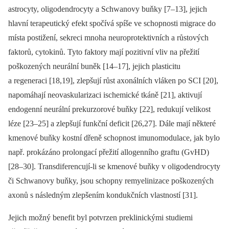
astrocyty, oligodendrocyty a Schwanovy buňky [7–13], jejich
hlavní terapeutický efekt spočívá spíše ve schopnosti migrace do
místa postižení, sekreci mnoha neuroprotektivních a růstových
faktorů, cytokinů. Tyto faktory mají pozitivní vliv na přežití
poškozených neurální buněk [14–17], jejich plasticitu
a regeneraci [18,19], zlepšují růst axonálních vláken po SCI [20],
napomáhají neovaskularizaci ischemické tkáně [21], aktivují
endogenní neurální prekurzorové buňky [22], redukují velikost
léze [23–25] a zlepšují funkční deficit [26,27]. Dále mají ně­kte­ré
kmenové buňky kostní dřeně schopnost imunomodulace, jak bylo
např. prokázáno prolongací přežití allogenního graftu (GvHD)
[28–30]. Transdiferencují‑li se kmenové buňky v oligodendrocyty
či Schwanovy buňky, jsou schopny remyelinizace poškozených
axonů s následným zlepšením kondukčních vlastností [31].
Jejich možný benefit byl potvrzen preklinickými studiemi