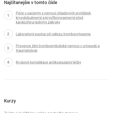
Najčítanejšie v tomto čísle
Péče o pacienty s nemocí chladových protilátek,
kryoglobulinemií a kryofibrinogenemií před
kardiochirurgickými zákroky
Laboratorní postup při nálezu trombocytopenie
Prevence žilní tromboembolické nemoci v ortopedii a
traumatologii
Krvácivé komplikace antikoagulační léčby
Kurzy