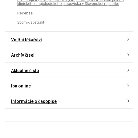
Prvé angiologické pracovisko (PAP) – 35. výročie vzniku prvého
klinického angiologického pracoviska v Slovenskej republike
Recenze
Sborník abstrakt
Vnitřní lékařství
Archív čísel
Aktuálne číslo
Iba online
Informácie o časopise