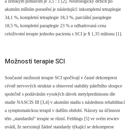
a ženským pohlavím je 3,5 : 1 [2]. Neurologický deficit po
akutním míšním poranění je následující: inkompletní tetraplegie
34,1 %, kompletní tetraplegie 18,3 %, parciální paraplegie
18,5 %, kompletní paraplegie 23 % a odhadovaná cena
celoživotní terapie jednoho pacienta s SCI je $ 1,35 milionu [1].
Možnosti terapie SCI
Současné možnosti terapie SCI spočívají v časné dekompresi
cévně nervových struktur a obnovení stability páteřního sloupce
společně s podáváním vysokých dávek metylprednisonu dle
studie NASCIS III [3,4] v akutním stadiu s následnou rehabilitací
a symptomatickou terapií v dalším období. Názory na účinnost
této „standardní“ terapie se různí. Fehlings [5] ve svém rewiev
uvádí, že neexistují žádné standardy týkající se dekomprese