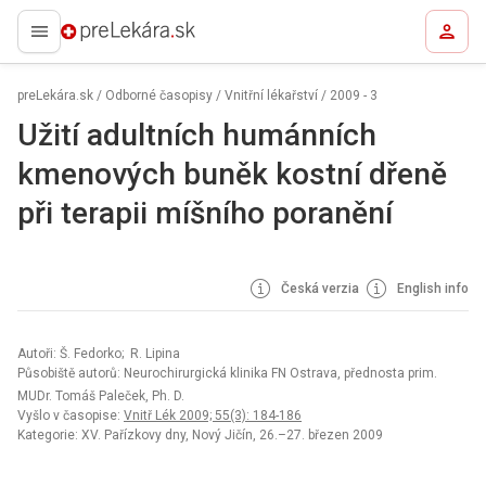
preLekára.sk
preLekára.sk
/
Odborné časopisy
/
Vnitřní lékařství
/
2009 - 3
Užití adultních humánních
kmenových buněk kostní dřeně
při terapii míšního poranění
Česká verzia
English info
Autoři: Š. Fedorko; R. Lipina
Působiště autorů: Neurochirurgická klinika FN Ostrava, přednosta prim.
MUDr. Tomáš Paleček, Ph. D.
Vyšlo v časopise:
Vnitř Lék 2009; 55(3): 184-186
Kategorie: XV. Pařízkovy dny, Nový Jičín, 26.–27. březen 2009