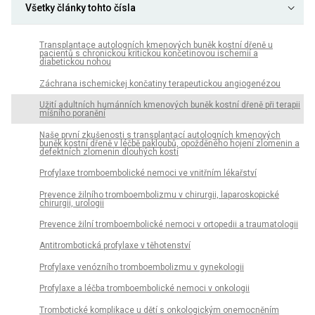
Všetky články tohto čísla
Transplantace autologních kmenových buněk kostní dřeně u
pacientů s chronickou kritickou končetinovou ischemií a
diabetickou nohou
Záchrana ischemickej končatiny terapeutickou angiogenézou
Užití adultních humánních kmenových buněk kostní dřeně při terapii
míšního poranění
Naše první zkušenosti s transplantací autologních kmenových
buněk kostní dřeně v léčbě pakloubů, opožděného hojení zlomenin a
defektních zlomenin dlouhých kostí
Profylaxe tromboembolické nemoci ve vnitřním lékařství
Prevence žilního tromboembolizmu v chirurgii, laparoskopické
chirurgii, urologii
Prevence žilní tromboembolické nemoci v ortopedii a traumatologii
Antitrombotická profylaxe v těhotenství
Profylaxe venózního tromboembolizmu v gynekologii
Profylaxe a léčba tromboembolické nemoci v onkologii
Trombotické komplikace u dětí s onkologickým onemocněním