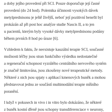
a doby jejího provedení při SCI. Pouze doporučuje její časné
provedení (do 24 hod). Polemika účinnosti vysokých dávek
metylprednisonu je ještě živější, neboť její pozitivní benefit byl
prokázán až při post hoc analýze studie Nascis II, a to jen
u pacientů, kterým byly vysoké dávky metylprednisonu podány
během prvních 8 hod po úraze [6].
Vzhledem k faktu, že neexistuje kauzální terapie SCI, současné
možnosti léčby jsou stran funkčního výsledku nedostatečné
a regenerační schopnost vyzrálého centrálního nervového systém
je značně limitována, jsou zkoušeny nové terapeutické metody.
Ně­kte­ré z nich jsou spjaty s aplikací kmenových buněk a mohou
představovat jednu ze součástí multimodální terapie míšního
poranění.
I když v pokusech in vivo i in vitro bylo dokázáno, že ně­kte­ré
z buněk kostní dřeně jsou schopny transdiferenciace v neurony,