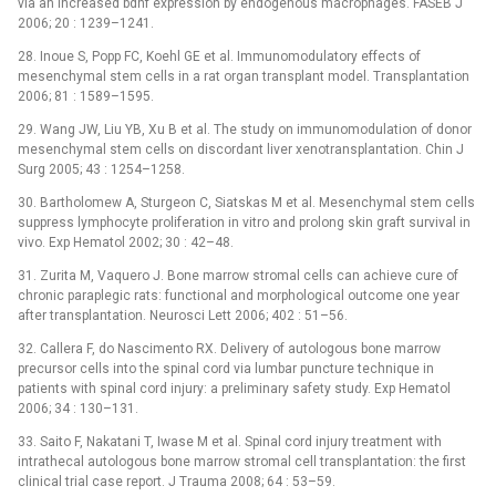
via an increased bdnf expression by endogenous macrophages. FASEB J
2006; 20 : 1239–1241.
28. Inoue S, Popp FC, Koehl GE et al. Immunomodulatory effects of
mesenchymal stem cells in a rat organ transplant model. Transplantation
2006; 81 : 1589–1595.
29. Wang JW, Liu YB, Xu B et al. The study on immunomodulation of donor
mesenchymal stem cells on discordant liver xenotransplantation. Chin J
Surg 2005; 43 : 1254–1258.
30. Bartholomew A, Sturgeon C, Siatskas M et al. Mesenchymal stem cells
suppress lymphocyte proliferation in vitro and prolong skin graft survival in
vivo. Exp Hematol 2002; 30 : 42–48.
31. Zurita M, Vaquero J. Bone marrow stromal cells can achieve cure of
chronic paraplegic rats: functional and morphological outcome one year
after transplantation. Neurosci Lett 2006; 402 : 51–56.
32. Callera F, do Nascimento RX. Delivery of autologous bone marrow
precursor cells into the spinal cord via lumbar puncture technique in
patients with spinal cord injury: a preliminary safety study. Exp Hematol
2006; 34 : 130–131.
33. Saito F, Nakatani T, Iwase M et al. Spinal cord injury treatment with
intrathecal autologous bone marrow stromal cell transplantation: the first
clinical trial case report. J Trauma 2008; 64 : 53–59.