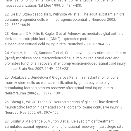
mobilization of bone marrow-derived endothelial progenitor cells for
neovascularization. Nat Med 1999; 5 : 434–438.
22. Lie DC, Dziewczapolski G, Willhoite AR et al. The adult substantia nigra
contains progenitor cells with neurogenic potential. J Neurosci 2002;
22 : 6639–6649.
23. Hermann DM, Kilic E, Kugler S et al. Adenovirus-mediated glial cell line-
derived neurotrophic factor (GDNF) expression protects against
subsequent cortical cold injury in rats. Neurobiol 2001; 8 : 964–973.
24. Koda M, Nishio Y, Kamada T et al. Granulocyte colony-stimulating factor
(g-csf) mobilizes bone marrowderived cells into injured spinal cord and
promotes functional recovery after compression‑induced spinal cord injury
in mice. Brain Res 2007; 1149 : 223–231.
25. Urdzikova L, Jendelova P, Glogarova Ket al. Transplantation of bone
marrow stem cells as well as mobilization by granulocyte-colony
stimulating factor promotes recovery after spinal cord injury in rats. J
Neurotrauma 2006; 23 : 1379–1391.
26. Cheng H, Wu JP, Tzeng SF. Neuroprotection of glial cell line-derived
neurotrophic factor in damaged spinal cords following contusive injury. J
Neurosci Res 2002; 69 : 397–405.
27. Bouhy D, Malgrange B, Multon S et al. Delayed gm-csf treatment
stimulates axonal regeneration and functional recovery in paraplegic rats