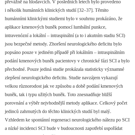
převážně na hlodavcích. V posledních letech bylo provedeno
i několik humánních klinických studií [32–37]. Těmito
humánními klinickými studiemi bylo v souhrnu prokázáno, že
aplikace kmenových buněk pomocí lumbální punkce,
intravenózní a lokální –⁠ intraspinální (a to i akutním stadiu SCI)
jsou bezpečné metody. Zhoršení neurologického deficitu bylo
popsáno pouze v jediném případě při lokálním –⁠ intraspinálním
podání kmenových buněk pacientovy v chronické fázi SCI a bylo
přechodné. Pouze jediná studie prokázala statisticky významné
zlepšení neurologického deficitu. Studie navzájem vykazují
velkou různorodost jak ve způsobu a době podání kmenových
buněk, tak i typu užitých buněk. Toto znesnadňuje bližší
porovnání a výběr nejvhodnější metody aplikace. Celkový počet
jedinců zahrnutých do těchto klinických studií byl malý.
Vzhledem ke spontánní regeneraci neurologického nálezu po SCI
a nízké incidenci SCI bude v budoucnosti zapotřebí uspořádat