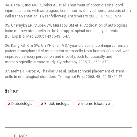
34. Deda H, Inci MC, Kürekçi AE et al. Treatment of chronic spinal cord
injured patients with autologous bone marrow-derived hematopoietic stem
cell transplantation: 1-year follow‑up. Cytotherapy 2008; 10 : 565–574.
35. Chernykh ER, Stupak VV, Muradov GM et al. Application of autologous
bone marrow stem cells in the therapy of spinal cord injury patients.
Bull Exp Biol Med 2007; 143 : 543–547.
36. Kang KS, Kim SW, Oh YH et al. A 37-year-old spinal cord-injured female
patient, transplanted of multipotent stem cells from human UC blood, with
improved sensory perception and mobility, both functionally and
morphologically: a case study. Cytotherapy 2005; 7 : 368–373.
37. Mehta T, Feroz A, Thakkar U et al. Subarachnoid placement of stem
cells in neurological disorders. Transplant Proc 2008; 40 : 1145–1147.
ŠTÍTKY
Diabetológia
Endokrinológia
Interné lekárstvo
ČLÁNEK