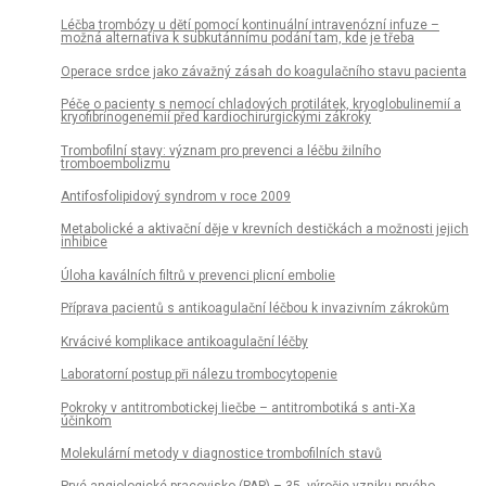
Léčba trombózy u dětí pomocí kontinuální intravenózní infuze –
možná alternativa k subkutánnímu podání tam, kde je třeba
Operace srdce jako závažný zásah do koagulačního stavu pacienta
Péče o pacienty s nemocí chladových protilátek, kryoglobulinemií a
kryofibrinogenemií před kardiochirurgickými zákroky
Trombofilní stavy: význam pro prevenci a léčbu žilního
tromboembolizmu
Antifosfolipidový syndrom v roce 2009
Metabolické a aktivační děje v krevních destičkách a možnosti jejich
inhibice
Úloha kaválních filtrů v prevenci plicní embolie
Příprava pacientů s antikoagulační léčbou k invazivním zákrokům
Krvácivé komplikace antikoagulační léčby
Laboratorní postup při nálezu trombocytopenie
Pokroky v antitrombotickej liečbe – antitrombotiká s anti‑Xa
účinkom
Molekulární metody v diagnostice trombofilních stavů