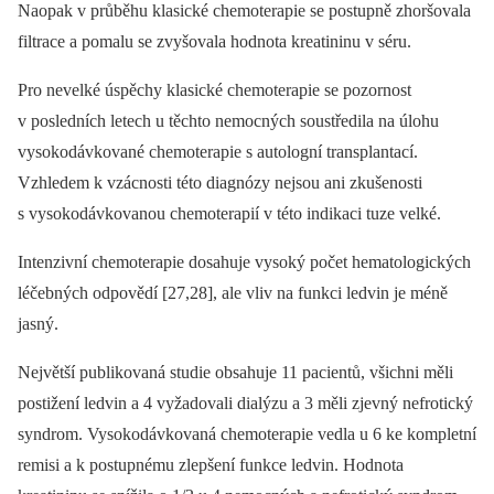
Naopak v průběhu klasické chemoterapie se postupně zhoršovala
filtrace a pomalu se zvyšovala hodnota kreatininu v séru.
Pro nevelké úspěchy klasické chemoterapie se pozornost
v posledních letech u těchto nemocných soustředila na úlohu
vysokodávkované chemoterapie s autologní transplantací.
Vzhledem k vzácnosti této diagnózy nejsou ani zkušenosti
s vysokodávkovanou chemoterapií v této indikaci tuze velké.
Intenzivní chemoterapie dosahuje vysoký počet hematologických
léčebných odpovědí [27,28], ale vliv na funkci ledvin je méně
jasný.
Největší publikovaná studie obsahuje 11 pacientů, všichni měli
postižení ledvin a 4 vyžadovali dialýzu a 3 měli zjevný nefrotický
syndrom. Vysokodávkovaná chemoterapie vedla u 6 ke kompletní
remisi a k postupnému zlepšení funkce ledvin. Hodnota