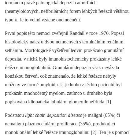
termínem právě patologická depozita amorfních
(neamyloidových, nefibrilárních) forem lehkých řetězců většinou
typu κ. Je to velmi vzácné onemocnění.
První popis této nemoci zveřejnil Randall v roce 1976. Popsal
histologický nález u dvou nemocných s terminálním renálním
selháním. Morfologické vyšetření ledvin prokázalo granulární
depozita, v nichž byly imunohistochemicky prokázány lehké
řetězce imunoglobulinů. Granulární depozita však nevázala
konžskou červeň, což znamenalo, že lehké řetězce nebyly
uloženy ve formě amyloidu. U jednoho z těchto pacientů byl
prokázán mnohočetný myelom, zatímco u druhého byla
popisována idiopatická lobulární glomerulonefritida [1].
Podstatou
light chain deposition disease
je maligní (65%) či
nemaligní plazmocelulární proliferace (35%), produkující
monoklonální lehké řetězce imunoglobulinu [2]. Ten je s pomocí