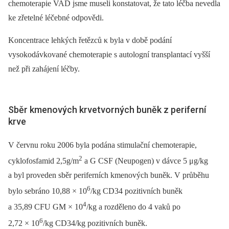
chemoterapie VAD jsme museli konstatovat, že tato léčba nevedla
ke zřetelné léčebné odpovědi.
Koncentrace lehkých řetězců κ byla v době podání
vysokodávkované chemoterapie s autologní transplantací vyšší
než při zahájení léčby.
Sběr kmenových krvetvorných buněk z periferní
krve
V červnu roku 2006 byla podána stimulační chemoterapie,
2
cyklofosfamid 2,5g/m
a G CSF (Neupogen) v dávce 5 μg/kg
a byl proveden sběr periferních kmenových buněk. V průběhu
6
bylo sebráno 10,88 × 10
/kg CD34 pozitivních buněk
4
a 35,89 CFU GM × 10
/kg a rozděleno do 4 vaků po
6
2,72 × 10
/kg CD34/kg pozitivních buněk.