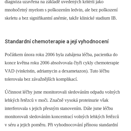
diagnóza uzavřena na základě uvedených kritérií jako
mnohočetný myelom s poškozením ledvin, ale bez poškození
skeletu a bez signifikantní anémie, takže klinické stadium IB.
Standardní chemoterapie a její vyhodnocení
Počátkem února roku 2006 byla zahájena léčba, pacientka do
konce května roku 2006 absolvovala čtyři cykly chemoterapie
VAD (vinkristin, adriamycin a dexametazon). Tuto léčbu
tolerovala bez závažnějších komplikací.
Účinnost léčby jsme monitorovali sledováním odpadu volných
lehkých řetězců v moči. Značně vysoká proteinurie však
interferovala s jejich přesným stanovením. Dále jsme léčbu
monitorovali sledováním koncentrací volných lehkých řetězců
v séru a jejich poměru. Při vyhodnocování přínosu standardní