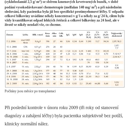
2
(cyklofosfamid 2,5 g/ m
) se sběrem kmenových krvetvorných buněk, v době
2
podání vysokodávkované chemoterapie (melfalan 140 mg/ m
) a při následném
sledování, kdy pacientka byla již bez specifické protimyelomové léčby. U odpadu
celkové bílkoviny uvádíme někdy koncentraci v g/ l a někdy za g/ 24 h, cílem bylo
vždy kvantifikovat odpad lehkých řetězců a celkové bílkoviny za 24 hod, ale v
životě se nikdy nezdaří vše, co chceme.
Počítány jsou měsíce po transplantaci
Při poslední kontrole v únoru roku 2009 (tři roky od stanovení
diagnózy a zahájení léčby) byla pacientka subjektivně bez potíží,
klinicky normální nález.