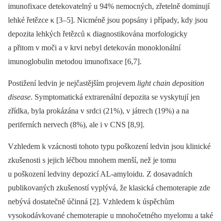
imunofixace detekovatelný u 94% nemocných, zřetelně dominují
lehké řetězce κ [3–5]. Nicméně jsou popsány i případy, kdy jsou
depozita lehkých řetězců κ diagnostikována morfologicky
a přitom v moči a v krvi nebyl detekován monoklonální
imunoglobulin metodou imunofixace [6,7].
Postižení ledvin je nejčastějším projevem
light chain deposition
disease
. Symptomatická extrarenální depozita se vyskytují jen
zřídka, byla prokázána v srdci (21%), v játrech (19%) a na
periferních nervech (8%), ale i v CNS [8,9].
Vzhledem k vzácnosti tohoto typu poškození ledvin jsou klinické
zkušenosti s jejich léčbou mnohem menší, než je tomu
u poškození ledviny depozicí AL-amyloidu. Z dosavadních
publikovaných zkušeností vyplývá, že klasická chemoterapie zde
nebývá dostatečně účinná [2]. Vzhledem k úspěchům
vysokodávkované chemoterapie u mnohočetného myelomu a také