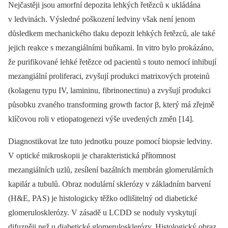
Nejčastěji jsou amorfní depozita lehkých řetězců κ ukládána
v ledvinách. Výsledné poškození ledviny však není jenom
důsledkem mechanického tlaku depozit lehkých řetězců, ale také
jejich reakce s mezangiálními buňkami. In vitro bylo prokázáno,
že purifikované lehké řetězce od pacientů s touto nemocí inhibují
mezangiální proliferaci, zvyšují produkci matrixových proteinů
(kolagenu typu IV, lamininu, fibrinonectinu) a zvyšují produkci
působku zvaného transforming growth factor β, který má zřejmě
klíčovou roli v etiopatogenezi výše uvedených změn [14].
Diagnostikovat lze tuto jednotku pouze pomocí bio­psie ledviny.
V optické mikroskopii je charakteristická přítomnost
mezangiálních uzlů, zesílení bazálních membrán glomerulárních
kapilár a tubulů. Obraz nodulární sklerózy v základním barvení
(H&E, PAS) je histologicky těžko odlišitelný od diabetické
glomerulosklerózy. V zásadě u LCDD se noduly vyskytují
difuzněji než u diabetické glomerulosklerózy. Histologický obraz