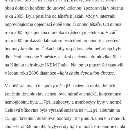
obou dolních končetin do úrovně kolenou, zpozorovala v březnu
roku 2005. Byla posílána od lékaře k lékaři, vždy v intervalu
odpovídajícímu objednací době toho či onoho lékaře. Od dubna
roku 2005 byla podána diuretika s částečným efektem. V září
roku 2005 prokázalo laboratorní vyšetření proteinurii a zvýšené
hodnoty kreatininu. Čekací doby u spádovaného nefrologa byly
dle líčení nemocné 3 měsíce, a tak si pacientka domluvila přijetí
na Kliniku nefrologie IKEM Praha. Na tomto pracovišti stanovili
v lednu roku 2006 diagnózu –
light chain deposition disease
.
V době stanovení diagnózy měla již pacientka otoky dolních
končetin do poloviny stehen, byla mírně anemická, koncentrace
hemoglobinu byla 117g/l, leukocyty a trombocyty byly v normě.
Celková bílkovina byla výrazně snížena na 41,2g/l, albumin na
15,6g/l, kreatinin dosahoval hodnoty 194 μmol/l, urea 6,5 mmol/l,
cholesterol 8,8 mmol/l, triglyceridy 6,51 mmol/l. Proteinurie činila