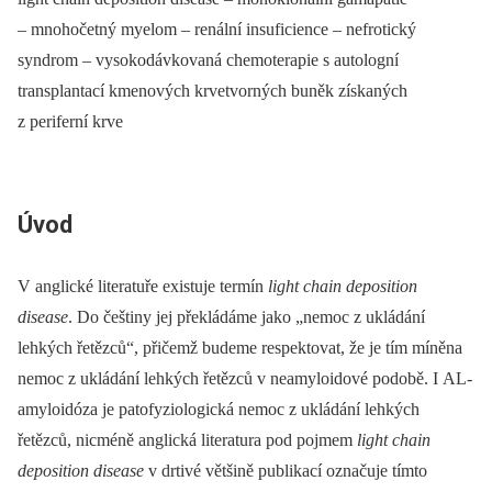
–⁠ mnohočetný myelom –⁠ renální insuficience –⁠ nefrotický
syndrom –⁠ vysokodávkovaná chemoterapie s autologní
transplantací kmenových krvetvorných buněk získaných
z periferní krve
Úvod
V anglické literatuře existuje termín
light chain deposition
disease
. Do češtiny jej překládáme jako „nemoc z ukládání
lehkých řetězců“, přičemž budeme respektovat, že je tím míněna
nemoc z ukládání lehkých řetězců v neamyloidové podobě. I AL-
amyloidóza je patofyziologická nemoc z ukládání lehkých
řetězců, nicméně anglická literatura pod pojmem
light chain
deposition disease
v drtivé většině publikací označuje tímto