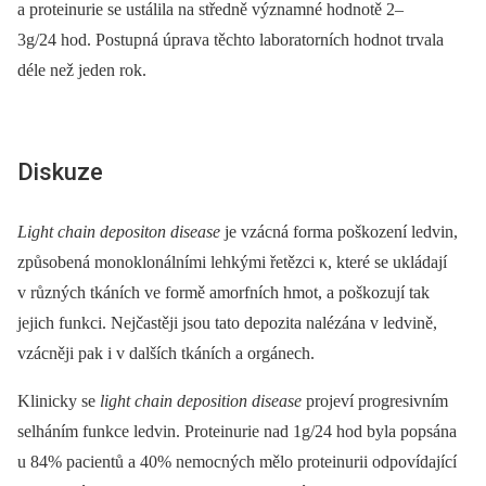
a proteinurie se ustálila na středně významné hodnotě 2–
3g/24 hod. Postupná úprava těchto laboratorních hodnot trvala
déle než jeden rok.
Diskuze
Light chain depositon disease
je vzácná forma poškození ledvin,
způsobená monoklonálními lehkými řetězci κ, které se ukládají
v různých tkáních ve formě amorfních hmot, a poškozují tak
jejich funkci. Nejčastěji jsou tato depozita nalézána v ledvině,
vzácněji pak i v dalších tkáních a orgánech.
Klinicky se
light chain deposition disease
projeví progresivním
selháním funkce ledvin. Proteinurie nad 1g/24 hod byla popsána
u 84% pacientů a 40% nemocných mělo proteinurii odpovídající