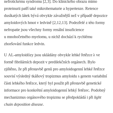
nefrotickému syndromu [2,3]. Do klinického obrazu mimo
proteinurii patří také mikrohematurie a hypertenze. Retence
dusíkatých látek bývá obvykle závažnější než v případě depozice
amyloidových hmot v ledvině [2,12,13]. Podezřelé z této formy
nefropatie jsou všechny formy renální insuficience
u mnohočetného myelomu, u nichž dochází k rychlému
zhoršování funkce ledvin.
U AL
-
amyloidózy jsou ukládány obvykle lehké řetězce λ ve
formě fibrilárních depozit v predilekčních orgánech. Bylo
zjištěno, že při přestavbě genů pro amyloidogenní lehké řetězce
souvisí výsledný tkáňový tropizmus amyloidu s genem variabilní
části lehkého řetězce, který byl použit při přestavbě genetické
informace pro konkrétní amyloidogenní lehký řetězec. Podobný
mechanizmus orgánového tropizmu se předpokládá i při
light
chain deposition disease
.