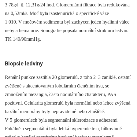
3,78g/l, tj. 12,31g/24 hod. Glomerulární filtrace byla redukována
na 0,52ml/s. Moč byla izostenurická o specifické váze
1 010. V močovém sedimentu byl zachycen jeden hyalinní válec,
nebyla hematurie. Sonografie popsala normální strukturu ledvin.
TK 140/90mmHg.
Biopsie ledviny
Renální punkce zastihla 20 glomerulů, z toho 2
–
3 zaniklé, ostatní
zvětšené s akcentovaným lobulárním členěním trsu, se
zmnožením mezangia, často nodulárního charakteru, PAS
pozitivní. Celularita glomerulů byla normální nebo lehce zvýšená,
bazální membrány byly nepravidelné nebo ztluštělé.
V 5 glomerulech byla segmentální sklerotizace s adhezemi.
Fokálně a segmentální byla lehká hyperemie trsu, bílkovinné