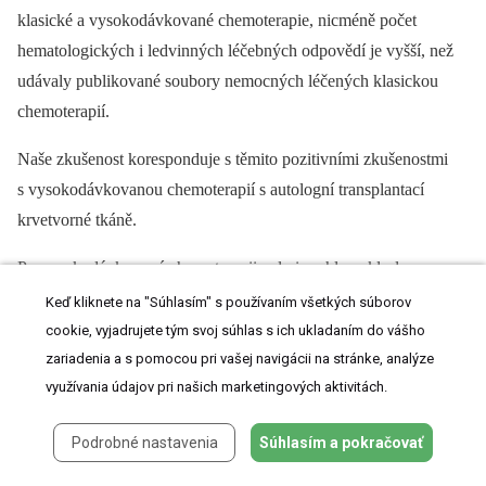
klasické a vysokodávkované chemoterapie, nicméně počet
hematologických i ledvinných léčebných odpovědí je vyšší, než
udávaly publikované soubory nemocných léčených klasickou
chemoterapií.
Naše zkušenost koresponduje s těmito pozitivními zkušenostmi
s vysokodávkovanou chemoterapií s autologní transplantací
krvetvorné tkáně.
Po vysokodávkované chemoterapii velmi rychle poklesla
koncentrace volných lehkých řetězců κ, jak uvádíme
Keď kliknete na "Súhlasím" s používaním všetkých súborov
v tab. 1. V průběhu vysokodávkované chemoterapie však vznikla
cookie, vyjadrujete tým svoj súhlas s ich ukladaním do vášho
mukositida a febrilní neutropenie se septickým stavem a současně
zariadenia a s pomocou pri vašej navigácii na stránke, analýze
využívania údajov pri našich marketingových aktivitách.
výrazně vzestoupil kreatinin. Zhoršení funkce ledvin v období
těsně po vysokodávkované chemoterapii mělo nejspíše souvislost
Podrobné nastavenia
Súhlasím a pokračovať
se septickým stavem a septickým šokem. Není známo, zda
melfalan v uvedené dávce může mít přímý nefrotoxický účinek na