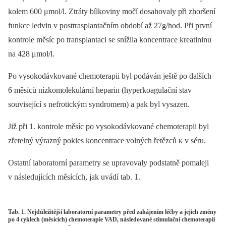
kolem 600 μmol/l. Ztráty bílkoviny močí dosahovaly při zhoršení
funkce ledvin v posttrasplantačním období až 27g/hod. Při první
kontrole měsíc po transplantaci se snížila koncentrace kreatininu
na 428 μmol/l.
Po vysokodávkované chemoterapii byl podáván ještě po dalších
6 měsíců nízkomolekulární heparin (hyperkoagulační stav
související s nefrotickým syndromem) a pak byl vysazen.
Již při 1. kontrole měsíc po vysokodávkované chemoterapii byl
zřetelný výrazný pokles koncentrace volných řetězců κ v séru.
Ostatní laboratorní parametry se upravovaly podstatně pomaleji
v následujících měsících, jak uvádí tab. 1.
Tab. 1. Nejdůležitější laboratorní parametry před zahájením léčby a jejich změny
po 4 cyklech (měsících) chemoterapie VAD, následované stimulační chemoterapií