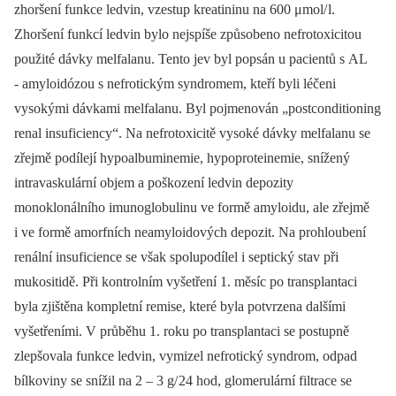
zhoršení funkce ledvin, vzestup kreatininu na 600 μmol/ l.
Zhoršení funkcí ledvin bylo nejspíše způsobeno nefrotoxicitou
použité dávky melfalanu. Tento jev byl popsán u pacientů s AL
-⁠ amyloidózou s nefrotickým syndromem, kteří byli léčeni
vysokými dávkami melfalanu. Byl pojmenován „postconditioning
renal insuficiency“. Na nefrotoxicitě vysoké dávky melfalanu se
zřejmě podílejí hypoalbuminemie, hypoproteinemie, snížený
intravaskulární objem a poškození ledvin depozity
monoklonálního imunoglobulinu ve formě amyloidu, ale zřejmě
i ve formě amorfních neamyloidových depozit. Na prohloubení
renální insuficience se však spolupodílel i septický stav při
mukositidě. Při kontrolním vyšetření 1. měsíc po transplantaci
byla zjištěna kompletní remise, které byla potvrzena dalšími
vyšetřeními. V průběhu 1. roku po transplantaci se postupně
zlepšovala funkce ledvin, vymizel nefrotický syndrom, odpad
bílkoviny se snížil na 2 –⁠ 3 g/ 24 hod, glomerulární filtrace se