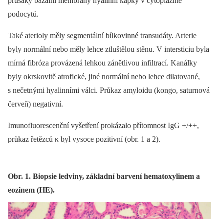
průsaky bazální membrány hyalinní kapky v cytoplazmě
podocytů.
Také aterioly měly segmentální bílkovinné transudáty. Arterie
byly normální nebo měly lehce ztluštělou stěnu. V intersticiu byla
mírná fibróza provázená lehkou zánětlivou infiltrací. Kanálky
byly okrskovitě atrofické, jiné normální nebo lehce dilatované,
s nečetnými hyalinními válci. Průkaz amyloidu (kongo, saturnová
červeň) negativní.
Imunofluorescenční vyšetření prokázalo přítomnost IgG +/++,
průkaz řetězců κ byl vysoce pozitivní (obr. 1 a 2).
Obr. 1. Biopsie ledviny, základní barvení hematoxylinem a
eozinem (HE).