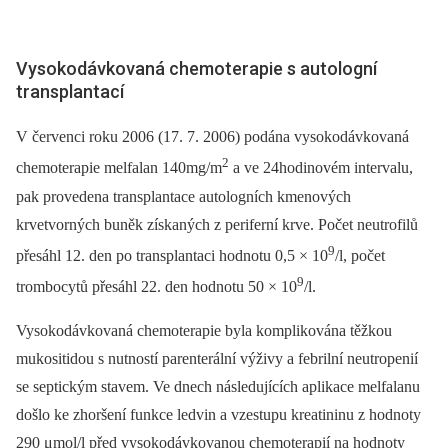
Vysokodávkovaná chemoterapie s autologní
transplantací
V červenci roku 2006 (17. 7. 2006) podána vysokodávkovaná
2
chemoterapie melfalan 140mg/m
a ve 24hodinovém intervalu,
pak provedena transplantace autologních kmenových
krvetvorných buněk získaných z periferní krve. Počet neutrofilů
9
přesáhl 12. den po transplantaci hodnotu 0,5 × 10
/l, počet
9
trombocytů přesáhl 22. den hodnotu 50 × 10
/l.
Vysokodávkovaná chemoterapie byla komplikována těžkou
mukositidou s nutností parenterální výživy a febrilní neutropenií
se septickým stavem. Ve dnech následujících aplikace melfalanu
došlo ke zhoršení funkce ledvin a vzestupu kreatininu z hodnoty
290 μmol/l před vysokodávkovanou chemoterapií na hodnoty