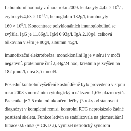
9
Laboratorní hodnoty z února roku 2009: leukocyty 4,42 × 10
/l,
12
erytrocyty4,63 × 10
/l, hemoglobin 132g/l, trombocyty
9
160 × 10
/l. Koncentrace polyklonálních imunoglobulinů se
zvýšila, IgG je 11,86g/l, IgM 0,93g/l, IgA 2,10g/l, celková
bílkovina v séru je 80g/l, albumin 45g/l.
Imunofixační elektroforéza: monoklonální Ig je v séru i v moči
negativní, proteinurie činí 2,84g/24 hod, kreatinin je zvýšen na
182 μmol/l, urea 8,5 mmol/l.
Poslední kontrolní vyšetření kostní dřeně bylo provedeno v srpnu
roku 2008 s normálním cytologickým nálezem 1,6% plazmocytů.
Pacientka je 2,5 roku od ukončení léčby (3 roky od stanovení
diagnózy) v kompletní remisi, kontrolní RTG neprokázalo žádné
postižení skeletu. Funkce ledvin se stabilizovala na glomerulární
filtrace 0,67ml/s (= CKD 3), vymizel nefrotický syndrom