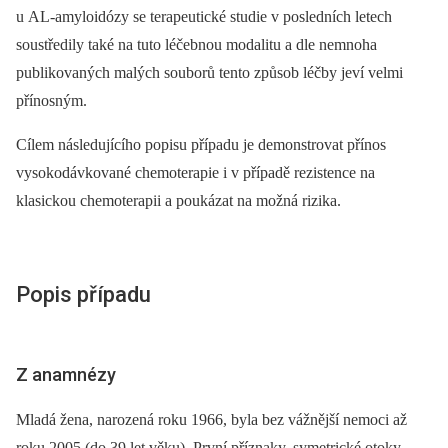
u AL-amyloidózy se terapeutické studie v posledních letech
soustředily také na tuto léčebnou modalitu a dle nemnoha
publikovaných malých souborů tento způsob léčby jeví velmi
přínosným.
Cílem následujícího popisu případu je demonstrovat přínos
vysokodávkované chemoterapie i v případě rezistence na
klasickou chemoterapii a poukázat na možná rizika.
Popis případu
Z anamnézy
Mladá žena, narozená roku 1966, byla bez vážnější nemoci až
roku 2005 (do 39 let věku). První příznaky, symetrické otoky