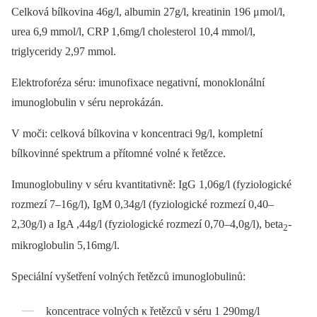
Celková bílkovina 46g/l, albumin 27g/l, kreatinin 196 μmol/l,
urea 6,9 mmol/l, CRP 1,6mg/l cholesterol 10,4 mmol/l,
triglyceridy 2,97 mmol.
Elektroforéza séru: imunofixace negativní, monoklonální
imunoglobulin v séru neprokázán.
V moči: celková bílkovina v koncentraci 9g/l, kompletní
bílkovinné spektrum a přítomné volné κ řetězce.
Imunoglobuliny v séru kvantitativně: IgG 1,06g/l (fyziologické
rozmezí 7–16g/l), IgM 0,34g/l (fyziologické rozmezí 0,40–
2,30g/l) a IgA ,44g/l (fyziologické rozmezí 0,70–4,0g/l), beta
-
2
mikroglobulin 5,16mg/l.
Speciální vyšetření volných řetězců imunoglobulinů:
koncentrace volných κ řetězců v séru 1 290mg/l