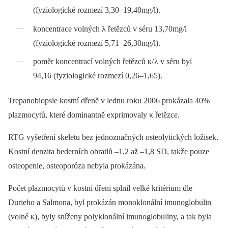
(fyziologické rozmezí 3,30–19,40mg/l).
koncentrace volných λ řetězců v séru 13,70mg/l
(fyziologické rozmezí 5,71–26,30mg/l).
poměr koncentrací volných řetězců κ/ λ v séru byl
94,16 (fyziologické rozmezí 0,26–1,65).
Trepanobio­psie kostní dřeně v lednu roku 2006 prokázala 40%
plazmocytů, které dominantně exprimovaly κ řetězce.
RTG vyšetření skeletu bez jednoznačných osteolytických ložisek.
Kostní denzita bederních obratlů –1,2 až –1,8 SD, takže pouze
osteopenie, osteo­poróza nebyla prokázána.
Počet plazmocytů v kostní dřeni splnil velké kritérium dle
Durieho a Salmona, byl prokázán monoklonální imunoglobulin
(volné κ), byly sníženy polyklonální imunoglobuliny, a tak byla