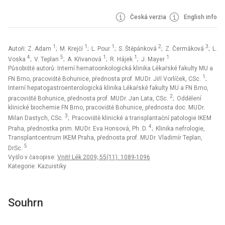
Česká verzia
English info
1
1
1
2
3
Autoři: Z. Adam
; M. Krejčí
; L. Pour
; S. Štěpánková
; Z. Čermáková
; L.
4
5
1
1
1
Voska
; V. Teplan
; A. Křivanová
; R. Hájek
; J. Mayer
Působiště autorů: Interní hematoonkologická klinika Lékařské fakulty MU a
1
FN Brno, pracoviště Bohunice, přednosta prof. MU Dr. Jiří Vorlíček, CSc.
;
Interní hepatogastroenterologická klinika Lékařské fakulty MU a FN Brno,
2
pracoviště Bohunice, přednosta prof. MU Dr. Jan Lata, CSc.
; Oddělení
klinické bio­chemie FN Brno, pracoviště Bohunice, přednosta doc. MU Dr.
3
Milan Dastych, CSc.
; Pracoviště klinické a transplantační patologie IKEM
4
Praha, přednostka prim. MU Dr. Eva Honsová, Ph. D.
; Klinika nefrologie,
Transplantcentrum IKEM Praha, přednosta prof. MU Dr. Vladimír Teplan,
5
DrSc.
Vyšlo v časopise:
Vnitř Lék 2009; 55(11): 1089-1096
Kategorie: Kazuistiky
Souhrn