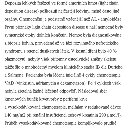
Depozita lehkých řetězců ve formě amorfních hmot (light chain
deposition disease) poškozují nejčastěji ledviny, méně často jiné
orgány. Onemocnění je podstatně vzácnější než AL -⁠ amyloidóza.
První příznaky light chain deposition disease u naší nemocné byly
symetrické otoky dolních končetin. Nemoc byla diagnostikována
z bio­psie ledvin, provedené až ve fázi rozvinutého nefrotického
syndromu s retencí dusíkatých látek. V kostní dřeni bylo 40 %
plazmocytů, nebyly však přítomny osteolytické změny skeletu,
takže šlo o mnohočetný myelom klinického stadia IB dle Durieho
a Salmona. Pacientka byla léčena iniciálně 4 cykly chemoterapie
VAD (vinkristin, adriamycin a dexametazon). Po 4 cyklech však
nebyla zřetelná žádné léčebná odpověď. Následoval sběr
kmenových buněk krvetvorby z periferní krve
a vysokodávkovaná chemoterapie, melfalan v redukované dávce
140 mg/ m2 při renální insuficienci (sérový kreatinin 290 μmol/ l).
Průběh vysokodávkované chemoterapie komplikovalo prudké