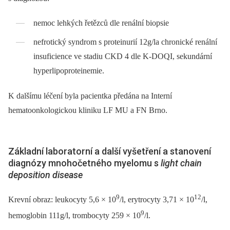
nemoc lehkých řetězců dle renální bio­psie
nefrotický syndrom s proteinurií 12g/la chronické renální
insuficience ve stadiu CKD 4 dle K-DOQI, sekundární
hyperlipoproteinemie.
K dalšímu léčení byla pacientka předána na Interní
hematoonkologickou kliniku LF MU a FN Brno.
Základní laboratorní a další vyšetření a stanovení
diagnózy mnohočetného myelomu s
light chain
deposition disease
9
12
Krevní obraz: leukocyty 5,6 × 10
/l, erytrocyty 3,71 × 10
/l,
9
hemoglobin 111g/l, trombocyty 259 × 10
/l.