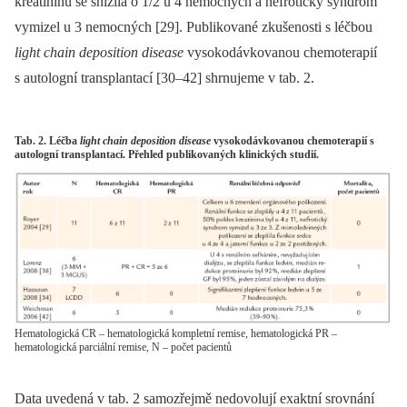
kreatininu se snížila o 1/2 u 4 nemocných a nefrotický syndrom
vymizel u 3 nemocných [29]. Publikované zkušenosti s léčbou
light chain deposition disease
vysokodávkovanou chemoterapií
s autologní transplantací [30–42] shrnujeme v tab. 2.
Tab. 2. Léčba
light chain deposition disease
vysokodávkovanou chemoterapií s
autologní transplantací. Přehled publikovaných klinických studií.
Hematologická CR – hematologická kompletní remise, hematologická PR –
hematologická parciální remise, N – počet pacientů
Data uvedená v tab. 2 samozřejmě nedovolují exaktní srovnání