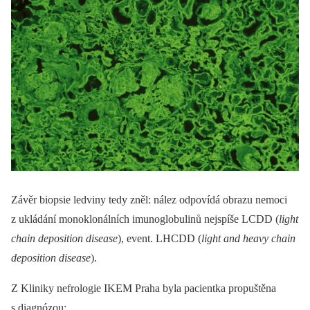
Závěr bio­psie ledviny tedy zněl: nález odpovídá obrazu nemoci
z ukládání monoklonálních imunoglobulinů nejspíše LCDD (
light
chain deposition disease
), event. LHCDD (
light and heavy chain
deposition disease
).
Z Kliniky nefrologie IKEM Praha byla pacientka propuštěna
s diagnózou: