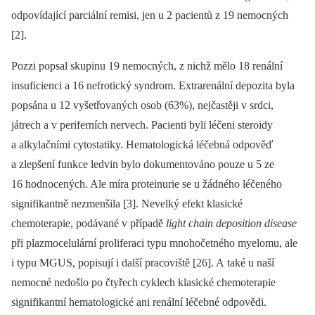
odpovídající parciální remisi, jen u 2 pacientů z 19 nemocných
[2].
Pozzi popsal skupinu 19 nemocných, z nichž mělo 18 renální
insuficienci a 16 nefrotický syndrom. Extrarenální depozita byla
popsána u 12 vyšetřovaných osob (63%), nejčastěji v srdci,
játrech a v periferních nervech. Pacienti byli léčeni steroidy
a alkylačními cytostatiky. Hematologická léčebná odpověď
a zlepšení funkce ledvin bylo dokumentováno pouze u 5 ze
16 hodnocených. Ale míra proteinurie se u žádného léčeného
signifikantně nezmenšila [3]. Nevelký efekt klasické
chemoterapie, podávané v případě
light chain deposition disease
při plazmocelulární proliferaci typu mnohočetného myelomu, ale
i typu MGUS, popisují i další pracoviště [26]. A také u naší
nemocné nedošlo po čtyřech cyklech klasické chemoterapie
signifikantní hematologické ani renální léčebné odpovědi.