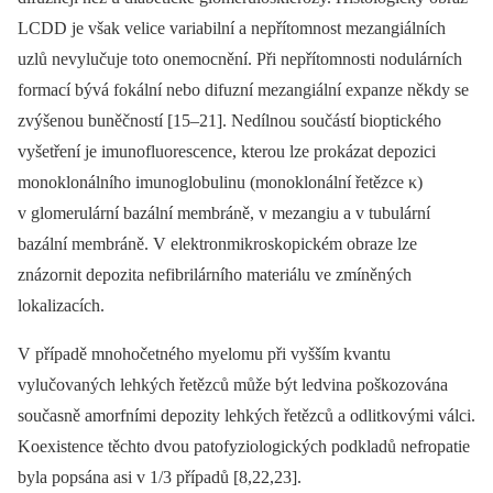
LCDD je však velice variabilní a nepřítomnost mezangiálních
uzlů nevylučuje toto onemocnění. Při nepřítomnosti nodulárních
formací bývá fokální nebo difuzní mezangiální expanze někdy se
zvýšenou buněčností [15–21]. Nedílnou součástí bio­ptického
vyšetření je imunofluorescence, kterou lze prokázat depozici
monoklonálního imunoglobulinu (monoklonální řetězce κ)
v glomerulární bazální membráně, v mezangiu a v tubulární
bazální membráně. V elektronmikroskopickém obraze lze
znázornit depozita nefibrilárního materiálu ve zmíněných
lokalizacích.
V případě mnohočetného myelomu při vyšším kvantu
vylučovaných lehkých řetězců může být ledvina poškozována
současně amorfními depozity lehkých řetězců a odlitkovými válci.
Koexi­stence těchto dvou patofyziologických podkladů nefropatie
byla popsána asi v 1/3 případů [8,22,23].