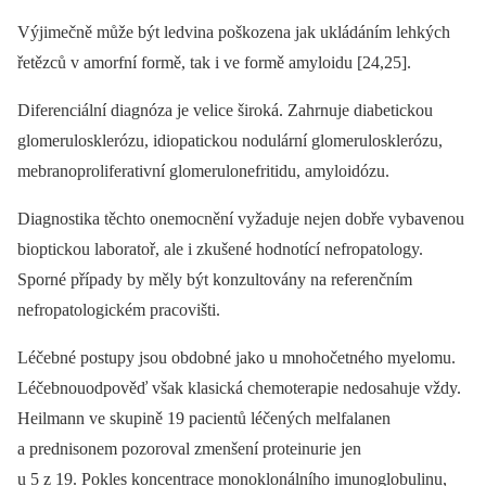
Výjimečně může být ledvina poškozena jak ukládáním lehkých
řetězců v amorfní formě, tak i ve formě amyloidu [24,25].
Diferenciální diagnóza je velice široká. Zahrnuje diabetickou
glomerulosklerózu, idiopatickou nodulární glomerulosklerózu,
mebranoproliferativní glomerulonefritidu, amyloidózu.
Diagnostika těchto onemocnění vyžaduje nejen dobře vybavenou
bio­ptickou laboratoř, ale i zkušené hodnotící nefropatology.
Sporné případy by měly být konzultovány na referenčním
nefropatologickém pracovišti.
Léčebné postupy jsou obdobné jako u mnohočetného myelomu.
Léčebnouodpověď však klasická chemoterapie nedosahuje vždy.
Heilmann ve skupině 19 pacientů léčených melfalanen
a prednisonem pozoroval zmenšení proteinurie jen
u 5 z 19. Pokles koncentrace monoklonálního imunoglobulinu,