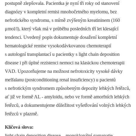
postupně zlepšovala. Pacientka je nyní tři roky od stanovení
diagnózy v kompletní remisi mnohočetného myelomu, bez
nefrotického syndromu, s mírně zvýšeným kreatininem (160
μmol/ l), který však má v průběhu posledních tří let klesající
tendenci. Uvedený popis dokumentuje dosažení kompletní
hematologické remise vysokodávkovanou chemoterapií
s autologní transplantací u pacientky s light chain deposition
disease i při úplné rezistenci nemoci na klasickou chemoterapii
VAD. Upozorňujeme na možnost nefrotoxicity vysoké dávky
melfalanu (postconditioning renal insuficiency) u pacientů
s nefrotickým syndromem způsobeným depozity lehkých řetězců,
ať již ve formě AL -⁠ amyloidu, nebo ve formě amorfních lehkých
řetězců, a dokumentujeme důležitost vyšetřování volných lehkých
řetězců v plazmě.
Klíčová slova:
light chain deposition disease –⁠ monoklonální gamapatie