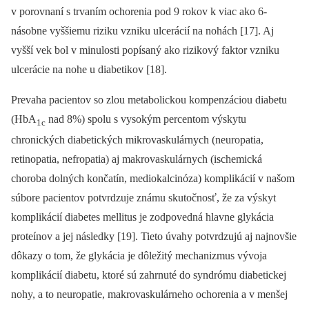
v porovnaní s trvaním ochorenia pod 9 rokov k viac ako 6-
násobne vyššiemu riziku vzniku ulcerácií na nohách [17]. Aj
vyšší vek bol v minulosti popísaný ako rizikový faktor vzniku
ulcerácie na nohe u diabetikov [18].
Prevaha pacientov so zlou metabolickou kompenzáciou diabetu
(HbA
nad 8%) spolu s vysokým percentom výskytu
1c
chronických diabetických mikrovaskulárnych (neuropatia,
retinopatia, nefropatia) aj makrovaskulárnych (ischemická
choroba dolných končatín, mediokalcinóza) komplikácií v našom
súbore pacientov potvrdzuje známu skutočnosť, že za výskyt
komplikácií diabetes mellitus je zodpovedná hlavne glykácia
proteínov a jej následky [19]. Tieto úvahy potvrdzujú aj najnovšie
dôkazy o tom, že glykácia je dôležitý mechanizmus vývoja
komplikácií diabetu, ktoré sú zahrnuté do syndrómu diabetickej
nohy, a to neuropatie, makrovaskulárneho ochorenia a v menšej