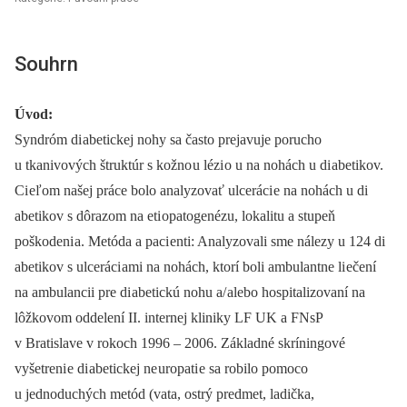
Souhrn
Úvod:
Syndróm di abetickej nohy sa často prejavuje porucho
u tkanivových štruktúr s kožno u lézi o u na nohách u di abetikov.
Ci eľom našej práce bolo analyzovať ulceráci e na nohách u di
abetikov s dôrazom na eti opatogenézu, lokalitu a stupeň
poškodeni a. Metóda a paci enti: Analyzovali sme nálezy u 124 di
abetikov s ulceráci ami na nohách, ktorí boli ambulantne li ečení
na ambulancii pre di abetickú nohu a/ alebo hospitalizovaní na
lôžkovom oddelení II. internej kliniky LF UK a FNsP
v Bratislave v rokoch 1996 –⁠ 2006. Základné skríningové
vyšetreni e di abetickej ne uropati e sa robilo pomoco
u jednoduchých metód (vata, ostrý predmet, ladička,