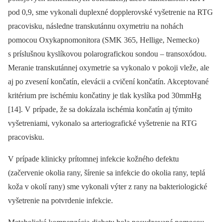
pod 0,9, sme vykonali duplexné dopplerovské vyšetrenie na RTG
pracovisku, následne transkutánnu oxymetriu na nohách
pomocou Oxykapnomonitora (SMK 365, Hellige, Nemecko)
s príslušnou kyslíkovou polarografickou sondou –⁠ transoxódou.
Meranie transkutánnej oxymetrie sa vykonalo v pokoji vleže, ale
aj po zvesení končatín, elevácii a cvičení končatín. Akceptované
kritérium pre ischémiu končatiny je tlak kyslíka pod 30mmHg
[14]. V prípade, že sa dokázala ischémia končatín aj týmito
vyšetreniami, vykonalo sa arteriografické vyšetrenie na RTG
pracovisku.
V prípade klinicky prítomnej infekcie kožného defektu
(začervenie okolia rany, šírenie sa infekcie do okolia rany, teplá
koža v okolí rany) sme vykonali výter z rany na bakteriologické
vyšetrenie na potvrdenie infekcie.