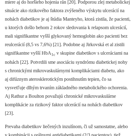
miere aj do horšieho hojenia rán [20]. Podporou zlej metabolickej
situácie ako rizikového faktora zvýšeného výskytu ulcerácií na
nohách diabetikov je aj štúdia Manteyho, ktorá zistila, že pacienti,
u ktorých došlo behom 2 rokov sledovania k relapsom ulcerácií,
mali signifikantne vyšší glykovaný hemoglobin ako pacienti bez
reulcerácií (8,5 vs 7,6%) [21]. Podobne aj Jirkovská et al zistili
signifikantne vyšší HbA
v skupine diabetikov s ulceráciami na
1c
nohách [22]. Potvrdili sme asociáciu syndrómu diabetickej nohy
s chronickými mikrovaskulárnymi komplikáciami diabetu, ako
aj difúznym aterosklerotickým postihnutím tepien, čo sa
vysvetľuje dlhým trvaním základného metabolického ochorenia.
Aj Rathur a Boulton považujú chronické mikrovaskulárne
komplikácie za rizikový faktor ulcerácií na nohách diabetikov
[23].
Prevaha diabetikov liečených inzulínom, či už samostatne, alebo
v kombinácii s orálnymi antidiabetikami (2/3 pacientov), tiež