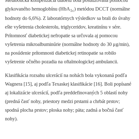
Metabolická kompenzácia diabetu bola posudzovaná pomocou
glykovaného hemoglobínu (HbA
) metódou DCCT (normálne
1c
hodnoty do 6,6%). Z laboratórnych výsledkov sa brali do úvahy
ešte vyšetrenia cholesterolu, triglyceridov, kreatinínu v sére.
Prítomnosť diabetickej nefropatie sa určovala aj pomocou
vyšetrenia mikroalbuminúrie (normálne hodnoty do 30 μg/min),
na posúdenie prítomnosti diabetickej retinopatie sa robilo
vyšetrenie očného pozadia na oftalmologickej ambulancii.
Klasifikácia rozsahu ulcerácií na nohách bola vykonaná podľa
Wagnera [15], aj podľa Texaskej klasifikácie [16]. Boli popísané
aj lokalizácie ulcerácií, podľa preddefinovaných 5 oblastí nohy
(predná časť nohy, priestory medzi prstami a chrbát prstov;
spodná plocha prstov; ploska nohy; päta; zadná a bočná časť
nohy).