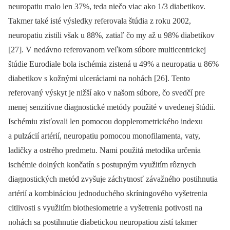
neuropatiu malo len 37%, teda niečo viac ako 1/3 diabetikov.
Takmer také isté výsledky referovala štúdia z roku 2002,
neuropatiu zistili však u 88%, zatiaľ čo my až u 98% diabetikov
[27]. V nedávno referovanom veľkom súbore multicentrickej
štúdie Eurodiale bola ischémia zistená u 49% a neuropatia u 86%
diabetikov s kožnými ulceráciami na nohách [26]. Tento
referovaný výskyt je nižší ako v našom súbore, čo svedčí pre
menej senzitívne diagnostické metódy použité v uvedenej štúdii.
Ischémiu zisťovali len pomocou dopplerometrického indexu
a pulzácií artérií, neuropatiu pomocou monofilamenta, vaty,
ladičky a ostrého predmetu. Nami použitá metodika určenia
ischémie dolných končatín s postupným využitím rôznych
diagnostických metód zvyšuje záchytnosť závažného postihnutia
artérií a kombináciou jednoduchého skríningového vyšetrenia
citlivosti s využitím biothesiometrie a vyšetrenia potivosti na
nohách sa postihnutie diabetickou neuropatiou zistí takmer