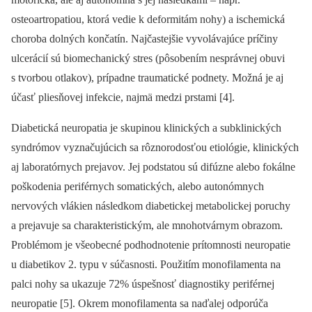
osteoartropatiou, ktorá vedie k deformitám nohy) a ischemická
choroba dolných končatín. Najčastejšie vyvolávajúce príčiny
ulcerácií sú biomechanický stres (pôsobením nesprávnej obuvi
s tvorbou otlakov), prípadne traumatické podnety. Možná je aj
účasť pliesňovej infekcie, najmä medzi prstami [4].
Diabetická neuropatia je skupinou klinických a subklinických
syndrómov vyznačujúcich sa rôznorodosťou etiológie, klinických
aj laboratórnych prejavov. Jej podstatou sú difúzne alebo fokálne
poškodenia periférnych somatických, alebo autonómnych
nervových vlákien následkom diabetickej metabolickej poruchy
a prejavuje sa charakteristickým, ale mnohotvárnym obrazom.
Problémom je všeobecné podhodnotenie prítomnosti neuropatie
u diabetikov 2. typu v súčasnosti. Použitím monofilamenta na
palci nohy sa ukazuje 72% úspešnosť diagnostiky periférnej
neuropatie [5]. Okrem monofilamenta sa naďalej odporúča