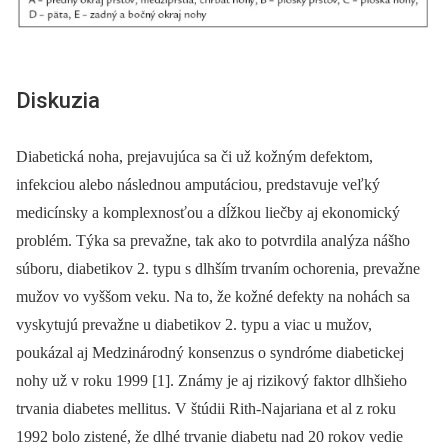
Diskuzia
Diabetická noha, prejavujúca sa či už kožným defektom,
infekciou alebo následnou amputáciou, predstavuje veľký
medicínsky a komplexnosťou a dĺžkou liečby aj ekonomický
problém. Týka sa prevažne, tak ako to potvrdila analýza nášho
súboru, diabetikov 2. typu s dlhším trvaním ochorenia, prevažne
mužov vo vyššom veku. Na to, že kožné defekty na nohách sa
vyskytujú prevažne u diabetikov 2. typu a viac u mužov,
poukázal aj Medzinárodný konsenzus o syndróme diabetickej
nohy už v roku 1999 [1]. Známy je aj rizikový faktor dlhšieho
trvania diabetes mellitus. V štúdii Rith-Najariana et al z roku
1992 bolo zistené, že dlhé trvanie diabetu nad 20 rokov vedie