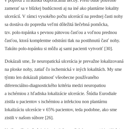
v popredí z hľadiska odporúčania liečby. Preto bude potrebné
zamerať sa v blízkej budúcnosti aj na iné ako plantárne lokality
ulcerácií. V rámci vysokého počtu ulcerácií na prednej časti nohy
sa dostáva do popredia veľmi dôležitá liečebná pomôcka,
tzv. polo-topánka s pevnou pätovou časťou a voľnou prednou
časťou, ktorá komplentne odstráni tlak na postihnutú časť nohy.
Takúto polo-topánku si môžu aj sami pacienti vytvoriť [30].
Dokázali sme, že neuropatická ulcerácia je prevažne lokalizovaná
na ploske nohy, zatiaľ čo ischemická v iných lokalitách. My sme
týmto len dokázali platnosť všeobecne používaného
diferenciálno-diagnostického kritéria medzi neuropatiou
a ischémiou z hľadiska lokalizácie ulcerácie. Štúdia Eurodiale
zistila u pacientov s ischémiou a infekciou non plantárnu
lokalizáciu ulcerácie v 65% pacientov, teda podobne, ako sme
zistili v našom súbore [26].