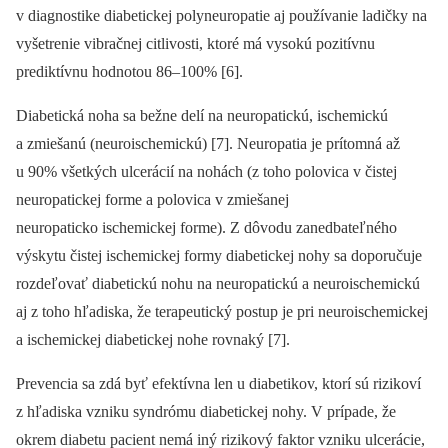
v diagnostike diabetickej polyneuropatie aj používanie ladičky na
vyšetrenie vibračnej citlivosti, ktoré má vysokú pozitívnu
prediktívnu hodnotou 86–100% [6].
Diabetická noha sa bežne delí na neuropatickú, ischemickú
a zmiešanú (neuroischemickú) [7]. Neuropatia je prítomná až
u 90% všetkých ulcerácií na nohách (z toho polovica v čistej
neuropatickej forme a polovica v zmiešanej
neuropaticko ischemickej forme). Z dôvodu zanedbateľného
výskytu čistej ischemickej formy diabetickej nohy sa doporučuje
rozdeľovať diabetickú nohu na neuropatickú a neuroischemickú
aj z toho hľadiska, že terapeutický postup je pri neuroischemickej
a ischemickej diabetickej nohe rovnaký [7].
Prevencia sa zdá byť efektívna len u diabetikov, ktorí sú rizikoví
z hľadiska vzniku syndrómu diabetickej nohy. V prípade, že
okrem diabetu pacient nemá iný rizikový faktor vzniku ulcerácie,