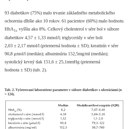
93 diabetikov (75%) malo trvanie základného metabolického
ochorenia dlhšie ako 10 rokov. 61 pacientov (60%) malo hodnotu
HbA
vyššiu ako 8%. Celkový cholesterol v sére bol v súbore
1c
diabetikov 4,57 ± 1,33 mmol/l; triglyceridy v sére boli
2,03 ± 2,17 mmol/l (priemerná hodnota ± SD); kreatinín v sére
90,8 μmol/l (medián); albuminúria 152,5mg/ml (medián);
systolický krvný tlak 151,6 ± 25,1mmHg (priemerná
hodnota ± SD) (tab. 2).
Tab. 2. Vyšetrované laboratórne parametre v súbore diabetikov s ulceráciami (n
= 124).