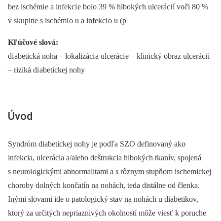
bez ischémi e a infekci e bolo 39 % hlbokých ulceráci í voči 80 %
v skupine s ischémi o u a infekci o u (p
Kľúčové slová:
di abetická noha –⁠ lokalizáci a ulceráci e –⁠ klinický obraz ulceráci í
–⁠ riziká di abetickej nohy
Úvod
Syndróm diabetickej nohy je podľa SZO definovaný ako
infekcia, ulcerácia a/alebo deštrukcia hlbokých tkanív, spojená
s neurologickými abnormalitami a s rôznym stupňom ischemickej
choroby dolných končatín na nohách, teda distálne od členka.
Inými slovami ide o patologický stav na nohách u diabetikov,
ktorý za určitých nepriaznivých okolností môže viesť k poruche