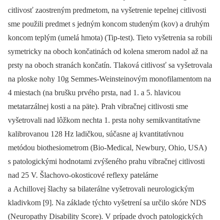
citlivosť zaostreným predmetom, na vyšetrenie tepelnej citlivosti
sme použili predmet s jedným koncom studeným (kov) a druhým
koncom teplým (umelá hmota) (Tip-test). Tieto vyšetrenia sa robili
symetricky na oboch končatinách od kolena smerom nadol až na
prsty na oboch stranách končatín. Tlaková citlivosť sa vyšetrovala
na ploske nohy 10g Semmes-Weinsteinovým monofilamentom na
4 miestach (na brušku prvého prsta, nad 1. a 5. hlavicou
metatarzálnej kosti a na päte). Prah vibračnej citlivosti sme
vyšetrovali nad lôžkom nechta 1. prsta nohy semikvantitatívne
kalibrovanou 128 Hz ladičkou, súčasne aj kvantitatívnou
metódou biothesiometrom (Bio-Medical, Newbury, Ohio, USA)
s patologickými hodnotami zvýšeného prahu vibračnej citlivosti
nad 25 V. Šlachovo-okosticové reflexy patelárne
a Achillovej šlachy sa bilaterálne vyšetrovali neurologickým
kladivkom [9]. Na základe týchto vyšetrení sa určilo skóre NDS
(Neuropathy Disability Score). V prípade dvoch patologických