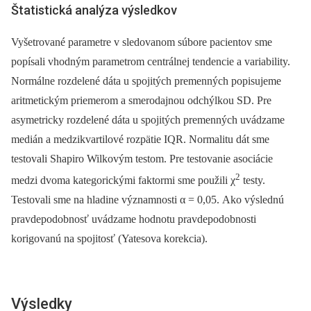
Štatistická analýza výsledkov
Vyšetrované parametre v sledovanom súbore pacientov sme
popísali vhodným parametrom centrálnej tendencie a variability.
Normálne rozdelené dáta u spojitých premenných popisujeme
aritmetickým priemerom a smerodajnou odchýlkou SD. Pre
asymetricky rozdelené dáta u spojitých premenných uvádzame
medián a medzikvartilové rozpätie IQR. Normalitu dát sme
testovali Shapiro Wilkovým testom. Pre testovanie asociácie
2
medzi dvoma kategorickými faktormi sme použili χ
testy.
Testovali sme na hladine významnosti α = 0,05. Ako výslednú
pravdepodobnosť uvádzame hodnotu pravdepodobnosti
korigovanú na spojitosť (Yatesova korekcia).
Výsledky