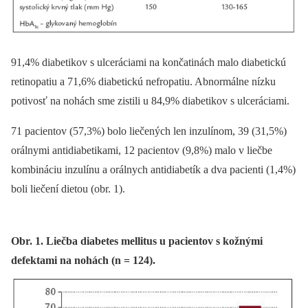
91,4% diabetikov s ulceráciami na končatinách malo diabetickú
retinopatiu a 71,6% diabetickú nefropatiu. Abnormálne nízku
potivosť na nohách sme zistili u 84,9% diabetikov s ulceráciami.
71 pacientov (57,3%) bolo liečených len inzulínom, 39 (31,5%)
orálnymi antidiabetikami, 12 pacientov (9,8%) malo v liečbe
kombináciu inzulínu a orálnych antidiabetík a dva pacienti (1,4%)
boli liečení dietou (obr. 1).
Obr. 1. Liečba diabetes mellitus u pacientov s kožnými
defektami na nohách (n = 124).