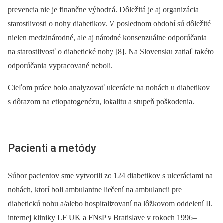
prevencia nie je finančne výhodná. Dôležitá je aj organizácia
starostlivosti o nohy diabetikov. V poslednom období sú dôležité
nielen medzinárodné, ale aj národné konsenzuálne odporúčania
na starostlivosť o diabetické nohy [8]. Na Slovensku zatiaľ takéto
odporúčania vypracované neboli.
Cieľom práce bolo analyzovať ulcerácie na nohách u diabetikov
s dôrazom na etiopatogenézu, lokalitu a stupeň poškodenia.
Pacienti a metódy
Súbor pacientov sme vytvorili zo 124 diabetikov s ulceráciami na
nohách, ktorí boli ambulantne liečení na ambulancii pre
diabetickú nohu a/alebo hospitalizovaní na lôžkovom oddelení II.
internej kliniky LF UK a FNsP v Bratislave v rokoch 1996–