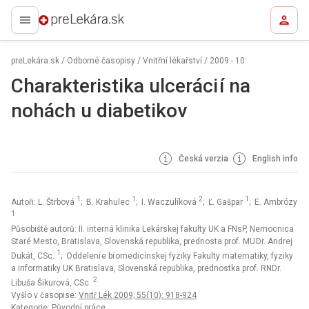
preLekára.sk
preLekára.sk
/
Odborné časopisy
/
Vnitřní lékařství
/
2009 - 10
Charakteristika ulceráci í na
nohách u diabetikov
Česká verzia
English info
1
1
2
1
Autoři: L. Štrbová
; B. Krahulec
; I. Waczulíková
; Ľ. Gašpar
; E. Ambrózy
1
Působiště autorů: II. interná klinika Lekárskej fakulty UK a FNsP, Nemocnica
Staré Mesto, Bratislava, Slovenská republika, prednosta prof. MU Dr. Andrej
1
Dukát, CSc.
; Oddeleni e bi omedicínskej fyziky Fakulty matematiky, fyziky
a informatiky UK Bratislava, Slovenská republika, prednostka prof. RNDr.
2
Libuša Šikurová, CSc.
Vyšlo v časopise:
Vnitř Lék 2009; 55(10): 918-924
Kategorie: Původní práce