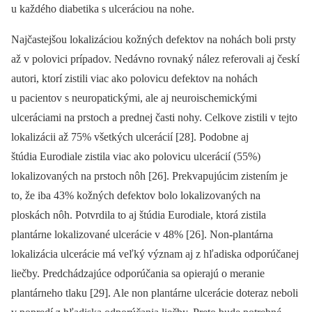
u každého diabetika s ulceráciou na nohe.
Najčastejšou lokalizáciou kožných defektov na nohách boli prsty
až v polovici prípadov. Nedávno rovnaký nález referovali aj českí
autori, ktorí zistili viac ako polovicu defektov na nohách
u pacientov s neuropatickými, ale aj neuroischemickými
ulceráciami na prstoch a prednej časti nohy. Celkove zistili v tejto
lokalizácii až 75% všetkých ulcerácií [28]. Podobne aj
štúdia Eurodiale zistila viac ako polovicu ulcerácií (55%)
lokalizovaných na prstoch nôh [26]. Prekvapujúcim zistením je
to, že iba 43% kožných defektov bolo lokalizovaných na
ploskách nôh. Potvrdila to aj štúdia Eurodiale, ktorá zistila
plantárne lokalizované ulcerácie v 48% [26]. Non-plantárna
lokalizácia ulcerácie má veľký význam aj z hľadiska odporúčanej
liečby. Predchádzajúce odporúčania sa opierajú o meranie
plantárneho tlaku [29]. Ale non plantárne ulcerácie doteraz neboli