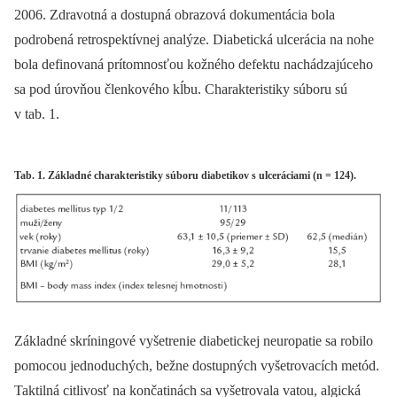
2006. Zdravotná a dostupná obrazová dokumentácia bola
podrobená retrospektívnej analýze. Diabetická ulcerácia na nohe
bola definovaná prítomnosťou kožného defektu nachádzajúceho
sa pod úrovňou členkového kĺbu. Charakteristiky súboru sú
v tab. 1.
Tab. 1. Základné charakteristiky súboru diabetikov s ulceráciami (n = 124).
Základné skríningové vyšetrenie diabetickej neuropatie sa robilo
pomocou jednoduchých, bežne dostupných vyšetrovacích metód.
Taktilná citlivosť na končatinách sa vyšetrovala vatou, algická