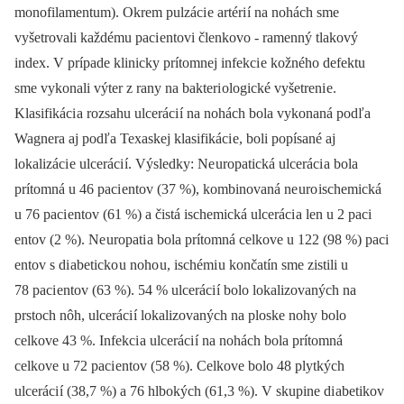
monofilamentum). Okrem pulzáci e artéri í na nohách sme
vyšetrovali každému paci entovi členkovo -⁠ ramenný tlakový
index. V prípade klinicky prítomnej infekci e kožného defektu
sme vykonali výter z rany na bakteri ologické vyšetreni e.
Klasifikáci a rozsahu ulceráci í na nohách bola vykonaná podľa
Wagnera aj podľa Texaskej klasifikáci e, boli popísané aj
lokalizáci e ulceráci í. Výsledky: Ne uropatická ulceráci a bola
prítomná u 46 paci entov (37 %), kombinovaná ne uro ischemická
u 76 paci entov (61 %) a čistá ischemická ulceráci a len u 2 paci
entov (2 %). Ne uropati a bola prítomná celkove u 122 (98 %) paci
entov s di abeticko u noho u, ischémi u končatín sme zistili u
78 paci entov (63 %). 54 % ulceráci í bolo lokalizovaných na
prstoch nôh, ulceráci í lokalizovaných na ploske nohy bolo
celkove 43 %. Infekci a ulceráci í na nohách bola prítomná
celkove u 72 paci entov (58 %). Celkove bolo 48 plytkých
ulceráci í (38,7 %) a 76 hlbokých (61,3 %). V skupine di abetikov