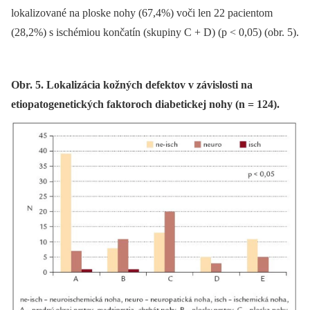
lokalizované na ploske nohy (67,4%) voči len 22 pacientom
(28,2%) s ischémiou končatín (skupiny C + D) (p < 0,05) (obr. 5).
Obr. 5. Lokalizácia kožných defektov v závislosti na
etiopatogenetických faktoroch diabetickej nohy (n = 124).