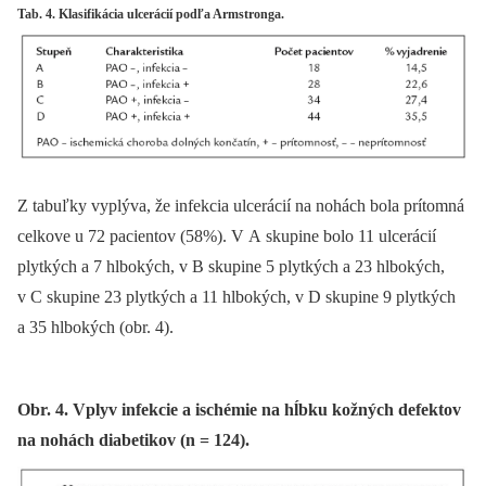
Tab. 4. Klasifikácia ulcerácií podľa Armstronga.
Z tabuľky vyplýva, že infekcia ulcerácií na nohách bola prítomná
celkove u 72 pacientov (58%). V A skupine bolo 11 ulcerácií
plytkých a 7 hlbokých, v B skupine 5 plytkých a 23 hlbokých,
v C skupine 23 plytkých a 11 hlbokých, v D skupine 9 plytkých
a 35 hlbokých (obr. 4).
Obr. 4. Vplyv infekcie a ischémie na hĺbku kožných defektov
na nohách diabetikov (n = 124).