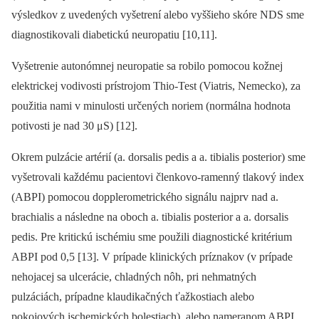
výsledkov z uvedených vyšetrení alebo vyššieho skóre NDS sme
diagnostikovali diabetickú neuropatiu [10,11].
Vyšetrenie autonómnej neuropatie sa robilo pomocou kožnej
elektrickej vodivosti prístrojom Thio-Test (Viatris, Nemecko), za
použitia nami v minulosti určených noriem (normálna hodnota
potivosti je nad 30 μS) [12].
Okrem pulzácie artérií (a. dorsalis pedis a a. tibialis posterior) sme
vyšetrovali každému pacientovi členkovo-ramenný tlakový index
(ABPI) pomocou dopplerometrického signálu najprv nad a.
brachialis a následne na oboch a. tibialis posterior a a. dorsalis
pedis. Pre kritickú ischémiu sme použili dia­­gnostické kritérium
ABPI pod 0,5 [13]. V prípade klinických príznakov (v prípade
nehojacej sa ulcerácie, chladných nôh, pri nehmatných
pulzáciách, prípadne klaudikačných ťažkostiach alebo
pokojových ischemických bolestiach), alebo nameranom ABPI