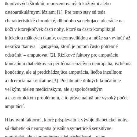
tkanivových štruktúr, reprezentovaných kožnými alebo
osteoartikulárnymi léziami [1]. Pre tento stav sú teda
charakteristické chronické, dlhodobo sa nehojace ulcerácie na
koži v ktorejkoľvek časti nohy, ktoré sa často komplikujú
infekciou mäkkých tkanív, osteomyelitídou a môže sa vyvinúť až
nekróza tkaniva –⁠ gangréna, ktorú je potom často potrebné
odstrániť –⁠ amputovať [2]. Rizikové faktory pre amputáciu
končatín u diabetikov sú periférna senzitívna neuropatia, ischémia
končatiny, ale aj predchádzajúca amputácia, liečba inzulínom
a ulcerácia na končatine [3]. Postihnutie dolných končatín je
veľkým, nielen medicínskym, ale aj spoločenským
a ekonomickým problémom, a to práve najmä pre vysoký počet
amputácií.
Hlavnými faktormi, ktoré prispievajú k vývoju diabetickej nohy,
sú diabetická neuropatia (distálna symetrická senzitívne-
motorická, ale aj autonómna s jej následkami –⁠ napr.