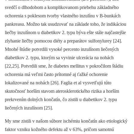
svedčí o dlhodobom a komplikovanom priebehu základného
ochorenia s poklesom tvorby vlastného inzulínu v B-bunkách
pankreasu. Možno tak usudzovať na základe toho, že indikáciou
liečby inzulínom u diabetikov 2. typu býva ešte stále najčastejšie
zlyhanie liečby pomocou diéty a preparátov sulfonylurey [24].
Mnohé štúdie potvrdili vysoké percento inzulínom liečených
diabetikov 2. typu, ktorým sa vyvinie ulcerácia na nohách
[22,25]. Potvrdili sme, že diabetes mellitus v pokročilom štádiu
ochorenia má veľmi často prítomné aj ťažké ochorenie
lokalizované na nohách [26]. Faglia et al vysvetľujú túto
skutočnosť horším stavom aterosklerotického rizika a horším
prekrvením dolných končatín, čo zistili u diabetikov 2. typu
liečených inzulínom [25].
My sme zistili v našom súbore ischémiu končatín ako etiologický
faktor vzniku kožného defektu až v 63%, pričom samotnú