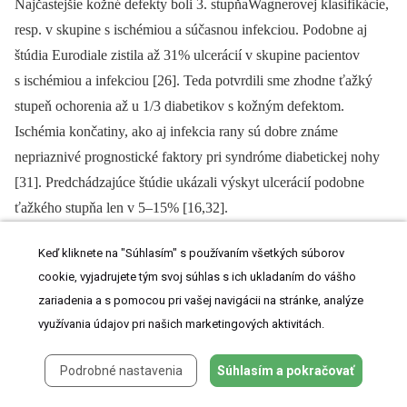
Najčastejšie kožné defekty boli 3. stupňaWagnerovej klasifikácie,
resp. v skupine s ischémiou a súčasnou infekciou. Podobne aj
štúdia Eurodiale zistila až 31% ulcerácií v skupine pacientov
s ischémiou a infekciou [26]. Teda potvrdili sme zhodne ťažký
stupeň ochorenia až u 1/3 diabetikov s kožným defektom.
Ischémia končatiny, ako aj infekcia rany sú dobre známe
nepriaznivé prognostické faktory pri syndróme diabetickej nohy
[31]. Predchádzajúce štúdie ukázali výskyt ulcerácií podobne
ťažkého stupňa len v 5–15% [16,32].
Keď kliknete na "Súhlasím" s používaním všetkých súborov
cookie, vyjadrujete tým svoj súhlas s ich ukladaním do vášho
Závery
zariadenia a s pomocou pri vašej navigácii na stránke, analýze
využívania údajov pri našich marketingových aktivitách.
Syndróm diabetickej nohy sa vyskytuje prevažne u diabetikov
2. typu s dlhším trvaním ochorenia, prevažne liečených
Podrobné nastavenia
Súhlasím a pokračovať
inzulínom, prevažne len mužov vo vyššom veku, so zlou