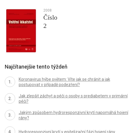
2008
Číslo
2
Najčítanejšie tento týždeň
Koronavirus hýbe světem: Víte jak se chránit a jak
postupovat v případě podezření?
Jak zlepšit záchyt a péči o osoby s prediabetem v primární
péči?
Jakým způsobem hydroresponzivní krytí napomáhá hojení
rány?
Hydroresponzivní krytí v epitelizační fázi hojení rány