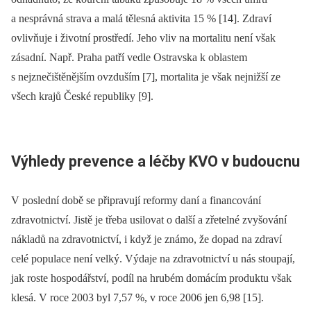
a nesprávná strava a malá tělesná aktivita 15 % [14]. Zdraví
ovlivňuje i životní prostředí. Jeho vliv na mortalitu není však
zásadní. Např. Praha patří vedle Ostravska k oblastem
s nejznečištěnějším ovzduším [7], mortalita je však nejnižší ze
všech krajů České republiky [9].
Výhledy prevence a léčby KVO v budoucnu
V poslední době se připravují reformy daní a financování
zdravotnictví. Jistě je třeba usilovat o další a zřetelné zvyšování
nákladů na zdravotnictví, i když je známo, že dopad na zdraví
celé populace není velký. Výdaje na zdravotnictví u nás stoupají,
jak roste hospodářství, podíl na hrubém domácím produktu však
klesá. V roce 2003 byl 7,57 %, v roce 2006 jen 6,98 [15].