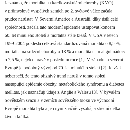
Je známo, že mortalita na kardiovaskulární choroby (KVO)
v průmyslově vyspělých zemích po 2. světové válce začala
prudce narůstat. V Severní Americe a Austrálii, díky úsilí celé
společnosti, začala tato moderní epidemie ustupovat koncem
60. let minulého století a mortalita stále klesá. V USA v letech
1999-2004 poklesla celková standardizovaná mortalita o 8,5 %,
mortalita na srdeční choroby o 18 % a mortalita na maligní nádory
o 7,5 %, nejvíce právě v posledním roce [1]. V západní a severní
Evropě je podobný vývoj od 70. let minulého století [2]. Je však
nebezpečí, že tento příznivý trend naruší v tomto století
nastupující epidemie obezity, metabolického syndromu a diabetes
mellitus, jak naznačují údaje z Anglie a Walesu [3]. V bývalém
Sovětském svazu a v zemích sovětského bloku ve východní
Evropě mortalita byla a je i nyní značně vysoká, a střední délka
života krátká.