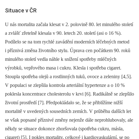
Situace v ČR
U nás mortalita začala klesat v 2. polovině 80. let minulého století
a zvlášť zřetelně klesala v 90. letech 20. století (asi o 16 %).
Podílelo se na tom rychlé zavádění moderních léčebných metod
i příznivá změna životního stylu. Úprava cen počátkem 90. roků
minulého století vedla náhle k snížení spotřeby mléčných
výrobků, vepřového masa i cukru. Klesla i spotřeba cigaret.
Stoupla spotřeba olejů a rostlinných tuků, ovoce a zeleniny [4,5].
V populaci se zlepšila kontrola arteriální hypertenze a o 10 %
poklesla koncentrace cholesterolu v krvi [6]. Radikálně se zlepšilo
životní prostředí [7]. Předpokládalo se, že se přiblížíme nižší
mortalitě v uvedených sousedních zemích. V průběhu dalších let
se však popsané příznivé změny nejenže dále neprohlubovaly, ale
někdy se situace dokonce zhoršovala (spotřeba cukru, másla,
cigaret) [5]. I pokles mortality, celkové i kardiovaskulární, se po