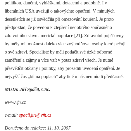
politikou, daněmi, vyhláškami, dotacemi a podobně. I v
liberálních USA uvažují o takovýchto opatření. V minulých
desetiletích se již osvědčila při omezování kouření. Je proto
předpoklad, že povedou k zlepšení nedobrého současného
zdravotního stavu americké populace [21]. Zdravotní pojišťovny
by měly mít možnost daleko více zvýhodňovat osoby které pečují
o své zdraví. Specialisté by měli potlačit své úzké odborné
zaměření a zájmy a více vzít v potaz zdraví všech. Je nutné
přesvědčit občany i politiky, aby prosadili uvedená opatření. Je
nejvyšší čas „bít na poplach“ aby lidé u nás neumírali předčasně.
MUDr. Jiří Spáčil, CSc.
www.vfn.cz
e-mail:
spacil.jiri@vfn.cz
Doručeno do redakce: 11. 10. 2007