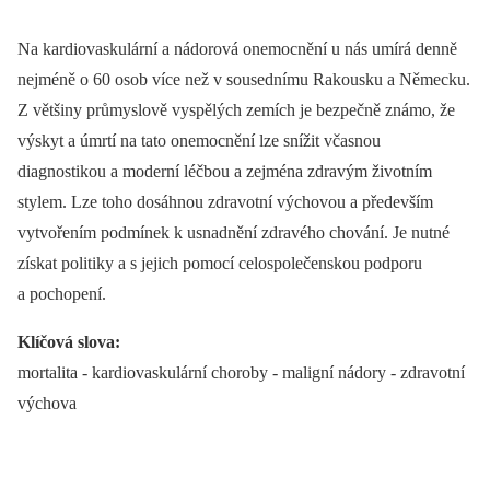
Na kardiovaskulární a nádorová onemocnění u nás umírá denně
nejméně o 60 osob více než v sousednímu Rakousku a Německu.
Z většiny průmyslově vyspělých zemích je bezpečně známo, že
výskyt a úmrtí na tato onemocnění lze snížit včasnou
diagnostikou a moderní léčbou a zejména zdravým životním
stylem. Lze toho dosáhnou zdravotní výchovou a především
vytvořením podmínek k usnadnění zdravého chování. Je nutné
získat politiky a s jejich pomocí celospolečenskou podporu
a pochopení.
Klíčová slova:
mortalita -⁠ kardiovaskulární choroby -⁠ maligní nádory -⁠ zdravotní
výchova