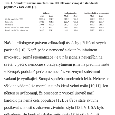
Tab. 1. Standardizovaná úmrtnost na 100 000 osob evropské standardní
populace v roce 2004 [7].
Naši kardiologové právem zdůrazňují úspěchy při léčení svých
pacientů [10]. Např. péče o nemocné s akutním infarktem
myokardu (přímá rekanalizace) je u nás jedna z nejlepších na
světě, v péči o nemocné s bradyarytmiemi jsme na předním místě
v Evropě, podobně péče o nemocné s vrozenými srdečními
vadami je vynikající. Stoupá spotřeba moderních léků. Nebere se
však na vědomí, že mortalita u nás klesá velmi málo [10,11]. Jen
někteří si uvědomují, že prospěch z vysoké úrovně naší
kardiologie nemá celá populace [12]. Je třeba stále aktivně
posilovat znalosti o zdravém životním stylu [13]. V USA bylo
odhadnuto, že kouření tabáku způsobuje 18 % všech úmrtí