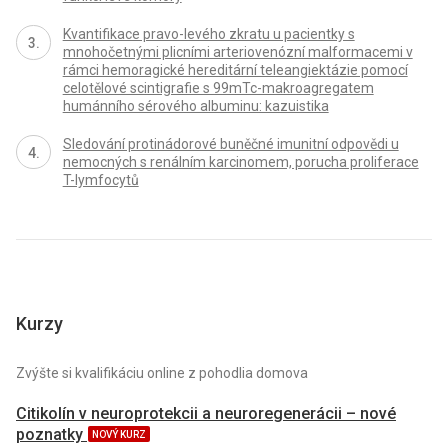
Kvantifikace pravo-levého zkratu u pacientky s
mnohočetnými plicními arteriovenózní malformacemi v
rámci hemoragické hereditární teleangiektázie pomocí
celotělové scintigrafie s 99mTc-makroagregatem
humánního sérového albuminu: kazuistika
Sledování protinádorové buněčné imunitní odpovědi u
nemocných s renálním karcinomem, porucha proliferace
T-lymfocytů
Kurzy
Zvýšte si kvalifikáciu online z pohodlia domova
Citikolín v neuroprotekcii a neuroregenerácii – nové
poznatky
NOVÝ KURZ