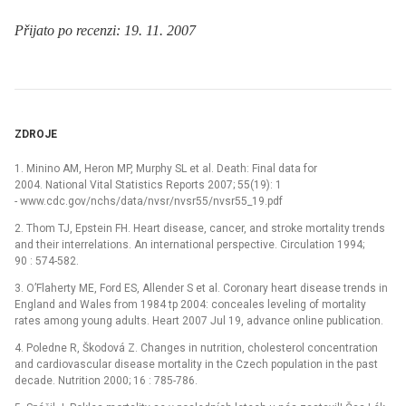
Přijato po recenzi: 19. 11. 2007
ZDROJE
1. Minino AM, Heron MP, Murphy SL et al. Death: Final data for
2004. National Vital Statistics Reports 2007; 55(19): 1
-⁠ www.cdc.gov/nchs/data/nvsr/nvsr55/nvsr55_19.pdf
2. Thom TJ, Epstein FH. Heart disease, cancer, and stroke mortality trends
and their interrelations. An international perspective. Circulation 1994;
90 : 574-582.
3. O’Flaherty ME, Ford ES, Allender S et al. Coronary heart disease trends in
England and Wales from 1984 tp 2004: conceales leveling of mortality
rates among young adults. Heart 2007 Jul 19, advance online publication.
4. Poledne R, Škodová Z. Changes in nutrition, cholesterol concentration
and cardiovascular disease mortality in the Czech population in the past
decade. Nutrition 2000; 16 : 785-786.