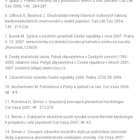
5. Spáčil J. Pokles mortality se v posledních letech u nás zastavil! Čas Lék
Čes 2006; 145 : 284-287.
6. Cífková R, Škodová Z. Dlouhodobé trendy hlavních rizikových faktorů
kardiovaskulárních onemocnění v české populaci. Čas Lék Čes 2004;
143 : 219-226.
7. Bursík M. Zpráva o životním prostředí České republiky v roce 2007. Praha
5. 10. 2007. www.novinky.cz/domácí/zivotni-prostredi-v-cesku-se-zacalo-
zhorsovat_124020
8. Český statistický ústav. Pohyb obyvatelstva v Českých zemích 1785-
2005, relativní čísla. Pohyb obyvatelstva v České republice v letech 2001-
2007 (relativní údaje).www.czso.cz
9. Zdravotnická ročenka České republiky 2005. Praha: ÚZIS ČR 2006.
10. Aschermann M. Pohlednice z Prahy a pohled na nás. Cor Vasa 2006;
48 : 8-9.
11. Rosolová H, Šimon J. Současná koncepce preventivní kardiologie.
Cor Vasa 2007; 49 : 272-276.
12. Šimon J. Dokážeme skutečně využít vysoké úrovně klinické kardiologie
k prospěchu celé populace? Cor Vasa 2007; 49: K2.
13. Šimon J. Osvojení zdravého životního stylu je podmínkou účinnosti
léčby a prevence aterosklerotické vaskulární choroby. Cor Vasa 2007;