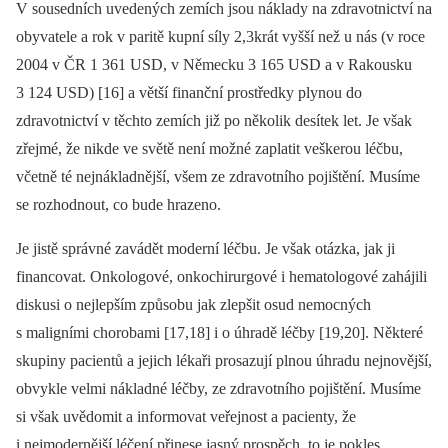
V sousedních uvedených zemích jsou náklady na zdravotnictví na
obyvatele a rok v paritě kupní síly 2,3krát vyšší než u nás (v roce
2004 v ČR 1 361 USD, v Německu 3 165 USD a v Rakousku
3 124 USD) [16] a větší finanční prostředky plynou do
zdravotnictví v těchto zemích již po několik desítek let. Je však
zřejmé, že nikde ve světě není možné zaplatit veškerou léčbu,
včetně té nejnákladnější, všem ze zdravotního pojištění. Musíme
se rozhodnout, co bude hrazeno.
Je jistě správné zavádět moderní léčbu. Je však otázka, jak ji
financovat. Onkologové, onkochirurgové i hematologové zahájili
diskusi o nejlepším způsobu jak zlepšit osud nemocných
s maligními chorobami [17,18] i o úhradě léčby [19,20]. Některé
skupiny pacientů a jejich lékaři prosazují plnou úhradu nejnovější,
obvykle velmi nákladné léčby, ze zdravotního pojištění. Musíme
si však uvědomit a informovat veřejnost a pacienty, že
i nejmodernější léčení přinese jasný prospěch, to je pokles