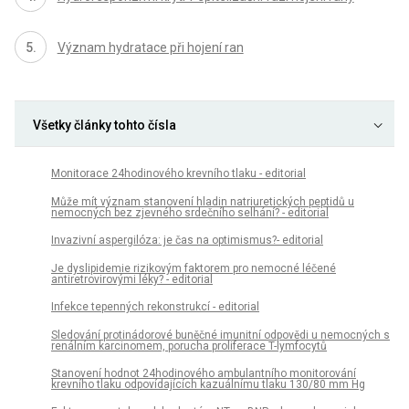
Význam hydratace při hojení ran
Všetky články tohto čísla
Monitorace 24hodinového krevního tlaku - editorial
Může mít význam stanovení hladin natriuretických peptidů u
nemocných bez zjevného srdečního selhání? - editorial
Invazivní aspergilóza: je čas na optimismus?- editorial
Je dyslipidemie rizikovým faktorem pro nemocné léčené
antiretrovirovými léky? - editorial
Infekce tepenných rekonstrukcí - editorial
Sledování protinádorové buněčné imunitní odpovědi u nemocných s
renálním karcinomem, porucha proliferace T-lymfocytů
Stanovení hodnot 24hodinového ambulantního monitorování
krevního tlaku odpovídajících kazuálnímu tlaku 130/80 mm Hg