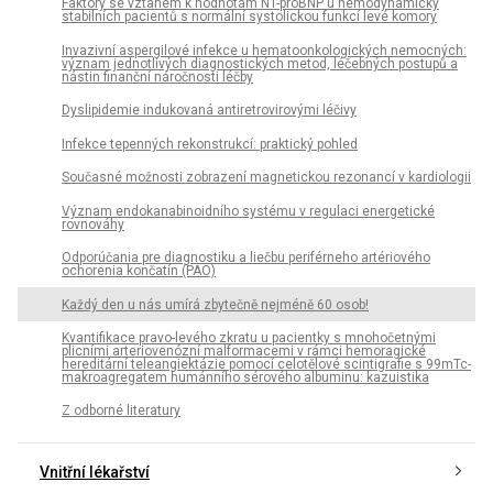
Faktory se vztahem k hodnotám NT-proBNP u hemodynamicky
stabilních pacientů s normální systolickou funkcí levé komory
Invazivní aspergilové infekce u hematoonkologických nemocných:
význam jednotlivých diagnostických metod, léčebných postupů a
nástin finanční náročnosti léčby
Dyslipidemie indukovaná antiretrovirovými léčivy
Infekce tepenných rekonstrukcí: praktický pohled
Současné možnosti zobrazení magnetickou rezonancí v kardiologii
Význam endokanabinoidního systému v regulaci energetické
rovnováhy
Odporúčania pre diagnostiku a liečbu periférneho artériového
ochorenia končatín (PAO)
Každý den u nás umírá zbytečně nejméně 60 osob!
Kvantifikace pravo-levého zkratu u pacientky s mnohočetnými
plicními arteriovenózní malformacemi v rámci hemoragické
hereditární teleangiektázie pomocí celotělové scintigrafie s 99mTc-
makroagregatem humánního sérového albuminu: kazuistika
Z odborné literatury
Vnitřní lékařství