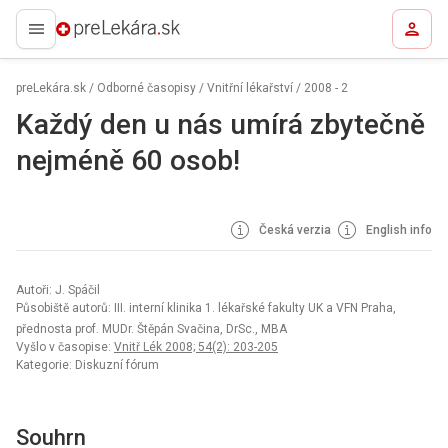
preLekára.sk
preLekára.sk
/
Odborné časopisy
/
Vnitřní lékařství
/
2008 - 2
Každý den u nás umírá zbytečně
nejméně 60 osob!
Česká verzia
English info
Autoři: J. Spáčil
Působiště autorů: III. interní klinika 1. lékařské fakulty UK a VFN Praha,
přednosta prof. MUDr. Štěpán Svačina, DrSc., MBA
Vyšlo v časopise:
Vnitř Lék 2008; 54(2): 203-205
Kategorie: Diskuzní fórum
Souhrn