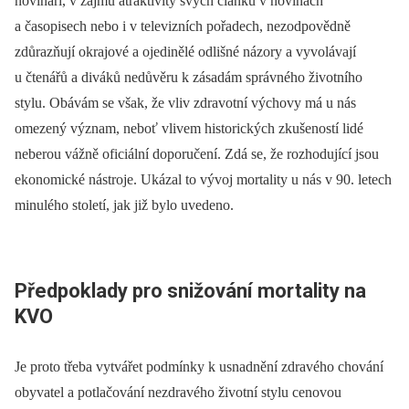
novináři, v zájmu atraktivity svých článků v novinách
a časopisech nebo i v televizních pořadech, nezodpovědně
zdůrazňují okrajové a ojedinělé odlišné názory a vyvolávají
u čtenářů a diváků nedůvěru k zásadám správného životního
stylu. Obávám se však, že vliv zdravotní výchovy má u nás
omezený význam, neboť vlivem historických zkušeností lidé
neberou vážně oficiální doporučení. Zdá se, že rozhodující jsou
ekonomické nástroje. Ukázal to vývoj mortality u nás v 90. letech
minulého století, jak již bylo uvedeno.
Předpoklady pro snižování mortality na
KVO
Je proto třeba vytvářet podmínky k usnadnění zdravého chování
obyvatel a potlačování nezdravého životní stylu cenovou