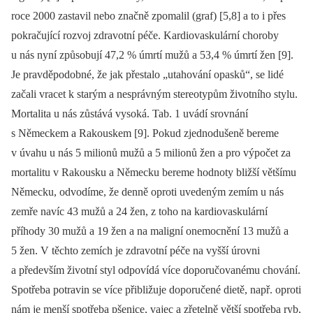
roce 2000 zastavil nebo značně zpomalil (graf) [5,8] a to i přes
pokračující rozvoj zdravotní péče. Kardiovaskulární choroby
u nás nyní způsobují 47,2 % úmrtí mužů a 53,4 % úmrtí žen [9].
Je pravděpodobné, že jak přestalo „utahování opasků“, se lidé
začali vracet k starým a nesprávným stereotypům životního stylu.
Mortalita u nás zůstává vysoká. Tab. 1 uvádí srovnání
s Německem a Rakouskem [9]. Pokud zjednodušeně bereme
v úvahu u nás 5 milionů mužů a 5 milionů žen a pro výpočet za
mortalitu v Rakousku a Německu bereme hodnoty bližší většímu
Německu, odvodíme, že denně oproti uvedeným zemím u nás
zemře navíc 43 mužů a 24 žen, z toho na kardiovaskulární
příhody 30 mužů a 19 žen a na maligní onemocnění 13 mužů a
5 žen. V těchto zemích je zdravotní péče na vyšší úrovni
a především životní styl odpovídá více doporučovanému chování.
Spotřeba potravin se více přibližuje doporučené dietě, např. oproti
nám je menší spotřeba pšenice, vajec a zřetelně větší spotřeba ryb,