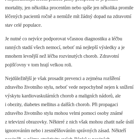
mortality, jen několika procentům nebo spíše jen několika promile
léčených pacientů ročně a nemůže mít žádný dopad na zdravotní
stav celé populace.
Je nutné co nejvíce podporovat včasnou diagnostiku a léčbu
ranných stadií všech nemocí, neboť má nejlepší výsledky a je
mnohem levnější než léčba rozvinutých chorob. Zdravotní
pojišťovny v tom hrají velkou roli.
Nejdůležitější je však prosadit prevenci a zejména rozšíření
zdravého životního stylu, neboť vede nepochybně nejen k snížení
výskytu kardiovaskulárních chorob a maligních nádorů, ale
i obezity, diabetes mellitus a dalších chorob. Při propagaci
zdravého životního stylu mohou velmi pomoci osoby známé
z televizní obrazovky. Některé z nich však mohou zhatit naše úsilí
ignorováním nebo i zesměšňováním správných zásad. Někteří