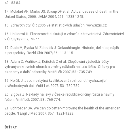
49 : 83-84.
14. Mokdad AH, Marks JS, Stroup DF et al. Actual causes of death in the
United States, 2000. JAMA 2004; 291 : 1238-1245.
15. Zdravotnictví ČR 2006 ve statistických údajích. www:uzis.cz
16. Hnilicová H. Ekonomové diskutují o zdraví a zdravotnictví. Zdravotnictví
v ČR, II/X/2007, 76-77.
17. Duda M, Ryska M, Žaloudík J. Onkochirurgie. Historie, definice, náplň
a perspektivy. Rozhl Chir 2007; 86 : 113-115.
18. Adam Z, Vorlíček J, Kořístek Z et al. Zlepšování výsledků léčby
vybraných krevních chorob a změny nákladů na tuto léčbu. Otázky pro
ekonomy a další odborníky. Vnitř Lék 2007; 53 : 735-749.
19. Holčík J. Jsou nezbytná kvalifikovaná rozhodnutí vycházející
z věrohodných dat. Vnitř Lék 2007; 53 : 750-759.
20. Zigová Z. Náklady na léky v České republice-příčiny růstu a návrhy
řešení. Vnitř Lék 2007; 53 : 760-774.
21. Schroeder SA. We can do better-improving the health of the american
people. N Engl J Med 2007; 357 : 1221-1228.
ŠTÍTKY