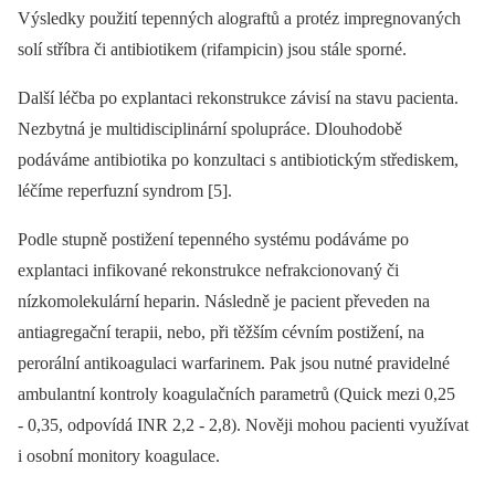
Výsledky použití tepenných alograftů a protéz impregnovaných
solí stříbra či antibiotikem (rifampicin) jsou stále sporné.
Další léčba po explantaci rekonstrukce závisí na stavu pacienta.
Nezbytná je multidisciplinární spolupráce. Dlouhodobě
podáváme antibiotika po konzultaci s antibiotickým střediskem,
léčíme reperfuzní syndrom [5].
Podle stupně postižení tepenného systému podáváme po
explantaci infikované rekonstrukce nefrakcionovaný či
nízkomolekulární heparin. Následně je pacient převeden na
antiagregační terapii, nebo, při těžším cévním postižení, na
perorální antikoagulaci warfarinem. Pak jsou nutné pravidelné
ambulantní kontroly koagulačních parametrů (Quick mezi 0,25
-⁠ 0,35, odpovídá INR 2,2 -⁠ 2,8). Nověji mohou pacienti využívat
i osobní monitory koagulace.