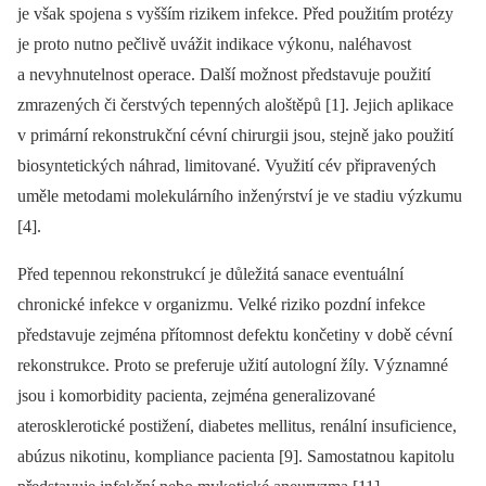
je však spojena s vyšším rizikem infekce. Před použitím protézy
je proto nutno pečlivě uvážit indikace výkonu, naléhavost
a nevyhnutelnost operace. Další možnost představuje použití
zmrazených či čerstvých tepenných aloštěpů [1]. Jejich aplikace
v primární rekonstrukční cévní chirurgii jsou, stejně jako použití
biosyntetických náhrad, limitované. Využití cév připravených
uměle metodami molekulárního inženýrství je ve stadiu výzkumu
[4].
Před tepennou rekonstrukcí je důležitá sanace eventuální
chronické infekce v organizmu. Velké riziko pozdní infekce
představuje zejména přítomnost defektu končetiny v době cévní
rekonstrukce. Proto se preferuje užití autologní žíly. Významné
jsou i komorbidity pacienta, zejména generalizované
aterosklerotické postižení, diabetes mellitus, renální insuficience,
abúzus nikotinu, kompliance pacienta [9]. Samostatnou kapitolu