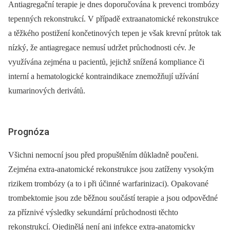
Antiagregační terapie je dnes doporučována k prevenci trombózy
tepenných rekonstrukcí. V případě extraanatomické rekonstrukce
a těžkého postižení končetinových tepen je však krevní průtok tak
nízký, že antiagregace nemusí udržet průchodnosti cév. Je
využívána zejména u pacientů, jejichž snížená kompliance či
interní a hematologické kontraindikace znemožňují užívání
kumarinových derivátů.
Prognóza
Všichni nemocní jsou před propuštěním důkladně poučeni.
Zejména extra-anatomické rekonstrukce jsou zatíženy vysokým
rizikem trombózy (a to i při účinné warfarinizaci). Opakované
trombektomie jsou zde běžnou součástí terapie a jsou odpovědné
za příznivé výsledky sekundární průchodnosti těchto
rekonstrukcí. Ojedinělá není ani infekce extra-anatomicky