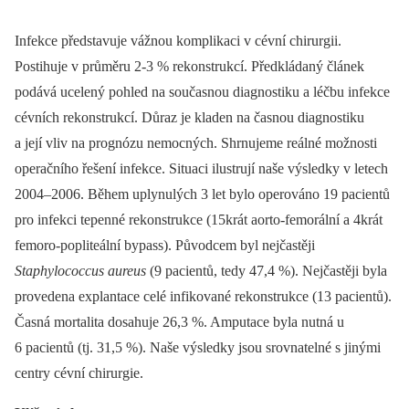
Infekce představuje vážnou komplikaci v cévní chirurgii.
Postihuje v průměru 2-3 % rekonstrukcí. Předkládaný článek
podává ucelený pohled na současnou diagnostiku a léčbu infekce
cévních rekonstrukcí. Důraz je kladen na časnou diagnostiku
a její vliv na prognózu nemocných. Shrnujeme reálné možnosti
operačního řešení infekce. Situaci ilustrují naše výsledky v letech
2004–2006. Během uplynulých 3 let bylo operováno 19 pacientů
pro infekci tepenné rekonstrukce (15krát aorto-femorální a 4krát
femoro-popliteální bypass). Původcem byl nejčastěji
Staphylococcus aureus
(9 pacientů, tedy 47,4 %). Nejčastěji byla
provedena explantace celé infikované rekonstrukce (13 pacientů).
Časná mortalita dosahuje 26,3 %. Amputace byla nutná u
6 pacientů (tj. 31,5 %). Naše výsledky jsou srovnatelné s jinými
centry cévní chirurgie.