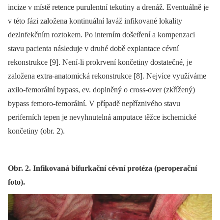
incize v místě retence purulentní tekutiny a drenáž. Eventuálně je
v této fázi založena kontinuální laváž infikované lokality
dezinfekčním roztokem. Po interním došetření a kompenzaci
stavu pacienta následuje v druhé době explantace cévní
rekonstrukce [9]. Není-li prokrvení končetiny dostatečné, je
založena extra-anatomická rekonstrukce [8]. Nejvíce využíváme
axilo-femorální bypass, ev. doplněný o cross-over (zkřížený)
bypass femoro-femorální. V případě nepříznivého stavu
periferních tepen je nevyhnutelná amputace těžce ischemické
končetiny (obr. 2).
Obr. 2. Infikovaná bifurkační cévní protéza (peroperační
foto).