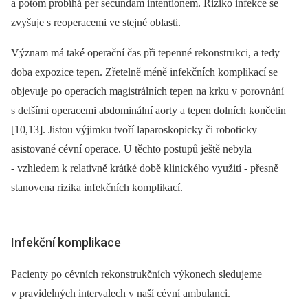
a potom probíhá per secundam intentionem. Riziko infekce se
zvyšuje s reoperacemi ve stejné oblasti.
Význam má také operační čas při tepenné rekonstrukci, a tedy
doba expozice tepen. Zřetelně méně infekčních komplikací se
objevuje po operacích magistrálních tepen na krku v porovnání
s delšími operacemi abdominální aorty a tepen dolních končetin
[10,13]. Jistou výjimku tvoří laparoskopicky či roboticky
asistované cévní operace. U těchto postupů ještě nebyla
-⁠ vzhledem k relativně krátké době klinického využití -⁠ přesně
stanovena rizika infekčních komplikací.
Infekční komplikace
Pacienty po cévních rekonstrukčních výkonech sledujeme
v pravidelných intervalech v naší cévní ambulanci.