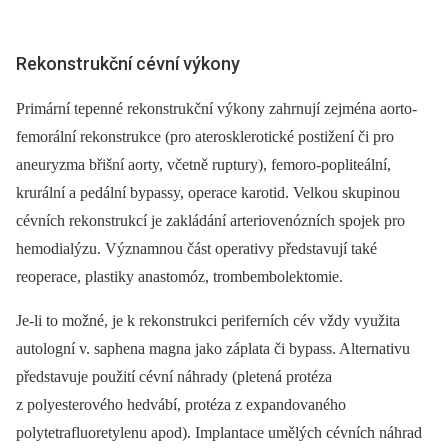
Rekonstrukční cévní výkony
Primární tepenné rekonstrukční výkony zahrnují zejména aorto-
femorální rekonstrukce (pro aterosklerotické postižení či pro
aneuryzma břišní aorty, včetně ruptury), femoro-popliteální,
krurální a pedální bypassy, operace karotid. Velkou skupinou
cévních rekonstrukcí je zakládání arteriovenózních spojek pro
hemodialýzu. Významnou část operativy představují také
reoperace, plastiky anastomóz, trombembolektomie.
Je-li to možné, je k rekonstrukci periferních cév vždy využita
autologní v. saphena magna jako záplata či bypass. Alternativu
představuje použití cévní náhrady (pletená protéza
z polyesterového hedvábí, protéza z expandovaného
polytetrafluoretylenu apod). Implantace umělých cévních náhrad