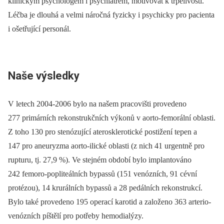
klinickým psychologem i psychiatrem, motivovat k trpělivosti.
Léčba je dlouhá a velmi náročná fyzicky i psychicky pro pacienta
i ošetřující personál.
Naše výsledky
V letech 2004-2006 bylo na našem pracovišti provedeno
277 primárních rekonstrukčních výkonů v aorto-femorální oblasti.
Z toho 130 pro stenózující aterosklerotické postižení tepen a
147 pro aneuryzma aorto-ilické oblasti (z nich 41 urgentně pro
rupturu, tj. 27,9 %). Ve stejném období bylo implantováno
242 femoro-popliteálních bypassů (151 venózních, 91 cévní
protézou), 14 krurálních bypassů a 28 pedálních rekonstrukcí.
Bylo také provedeno 195 operací karotid a založeno 363 arterio-
venózních píštělí pro potřeby hemodialýzy.