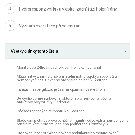
Hydroresponzivní krytí v epitelizační fázi hojení rány
Význam hydratace při hojení ran
Všetky články tohto čísla
Monitorace 24hodinového krevního tlaku - editorial
Může mít význam stanovení hladin natriuretických peptidů u
nemocných bez zjevného srdečního selhání? - editorial
Invazivní aspergilóza: je čas na optimismus?- editorial
Je dyslipidemie rizikovým faktorem pro nemocné léčené
antiretrovirovými léky? - editorial
Infekce tepenných rekonstrukcí - editorial
Sledování protinádorové buněčné imunitní odpovědi u nemocných s
renálním karcinomem, porucha proliferace T-lymfocytů
Stanovení hodnot 24hodinového ambulantního monitorování