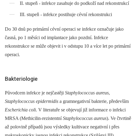
II. stupeň -⁠ infekce zasahuje do podkoží nad rekonstrukcí
III. stupeň -⁠ infekce postihuje cévní rekonstrukci
Do 30 dnů po primární cévní operaci se infekce označuje jako
časná, po 1 měsíci od implantace jako pozdní. Infekce
rekonstrukce se může objevit i v odstupu 10 a více let po primární
operaci.
Bakteriologie
Původcem infekce je nejčastěji
Staphylococcus aureus
,
Staphylococcus epidermidis
a gramnegativní bakterie, především
Escherichia coli
. V literatuře se objevují již informace o infekci
MRSA (Methicilin-rezistentní
Staphylococcus aureus
). Ve čtvrtině
až polovině případů jsou výsledky kultivace negativní i přes
makroskopicky jasnou infekci rekonstrukce (Szilágyi III).