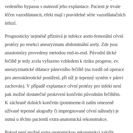
vedeného bypassu s nutností jeho explantace. Pacient je trvale
léčen vazodilatancii, efekt mají i pravidelné série vazodilatačních
infuzí.
Prognosticky nejméně příznivá je infekce aorto-femorální cévní
protézy po resekci aneuryzmatu abdominální aorty. Zde jsou
anastomózy provedeny metodou end-to-end. Původní ilické
řečiště je tedy zcela vyřazeno vzhledem k riziku progrese, ev.
aneuryzmatické dilatace pánevního řečiště (na rozdíl od operace
pro aterosklerotické postižení, při níž je tepenný systém v pánvi
zachován). V případě explantace cévní protézy pro infekt není
pak možné dostatečné prokrvení končetin původním řečištěm.
K záchraně dolních končetin (pomineme-li zatím omezeně
užívané tepenné alografty či impregnované cévní náhrady) je
nutná u těchto pacientů extra-anatomická rekonstrukce.
Pokud není možné extra-anatomickou rekonstrukci založit