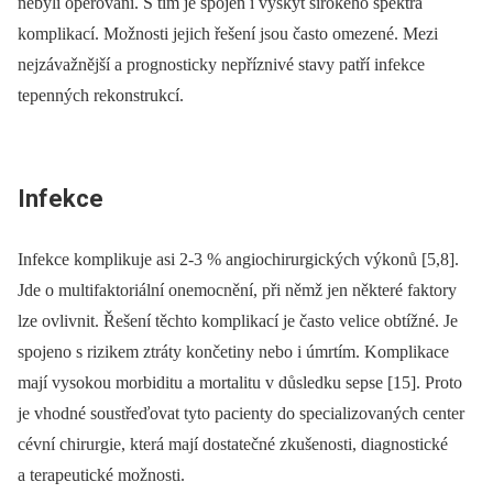
nebyli operováni. S tím je spojen i výskyt širokého spektra
komplikací. Možnosti jejich řešení jsou často omezené. Mezi
nejzávažnější a prognosticky nepříznivé stavy patří infekce
tepenných rekonstrukcí.
Infekce
Infekce komplikuje asi 2-3 % angiochirurgických výkonů [5,8].
Jde o multifaktoriální onemocnění, při němž jen některé faktory
lze ovlivnit. Řešení těchto komplikací je často velice obtížné. Je
spojeno s rizikem ztráty končetiny nebo i úmrtím. Komplikace
mají vysokou morbiditu a mortalitu v důsledku sepse [15]. Proto
je vhodné soustřeďovat tyto pacienty do specializovaných center
cévní chirurgie, která mají dostatečné zkušenosti, diagnostické
a terapeutické možnosti.