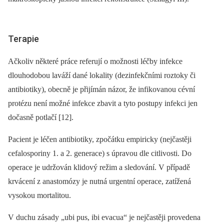
Terapie
Ačkoliv některé práce referují o možnosti léčby infekce
dlouhodobou laváží dané lokality (dezinfekčními roztoky či
antibiotiky), obecně je přijímán názor, že infikovanou cévní
protézu není možné infekce zbavit a tyto postupy infekci jen
dočasně potlačí [12].
Pacient je léčen antibiotiky, zpočátku empiricky (nejčastěji
cefalosporiny 1. a 2. generace) s úpravou dle citlivosti. Do
operace je udržován klidový režim a sledování. V případě
krvácení z anastomózy je nutná urgentní operace, zatížená
vysokou mortalitou.
V duchu zásady „ubi pus, ibi evacua“ je nejčastěji provedena