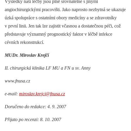
Výsledky naší léčby jsou plně srovnatelné s jinými
angiochirurgickými pracovišti. Jako naprosto nezbytná se ukazuje
úzká spolupráce s ostatními obory medicíny a se zdravotníky
v první linii. Jen tak lze zajistit včasnou a dostatečnou péči, což
představuje významný prognostický faktor v léčbě infekce
cévních rekonstrukcí.
MUDr. Miroslav Krejčí
II. chirurgická klinika LF MU a FN u sv. Anny
www.fnusa.cz
e-mail:
miroslav.krejci@fnusa.cz
Doručeno do redakce: 4. 9. 2007
Přijato po recenzi: 8. 10. 2007