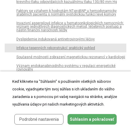
krevního tlaku odpovídajících kazuálnímu tlaku 130/80 mm Hg
Faktory se vztahem k hodnotám NT-proBNP u hemodynamicky
stabilních pacientů s normální systolickou funkcí levé komory
Invazivní aspergilové infekce u hematoonkologických nemocných:
význam jednotlivých diagnostických metod, léčebných postupů a
nástin finanční náročnosti léčby
Dyslipidemie indukovaná antiretrovirovými léčivy
Infekce tepenných rekonstrukcí: praktický pohled
Současné možnosti zobrazení magnetickou rezonancí v kardiologii
Význam endokanabinoidního systému v regulaci energetické
rovnováhy
Odporúčania pre diagnostiku a liečbu periférneho artériového
Keď kliknete na "Súhlasím" s používaním všetkých súborov
ochorenia končatín (PAO)
cookie, vyjadrujete tým svoj súhlas s ich ukladaním do vášho
Každý den u nás umírá zbytečně nejméně 60 osob!
zariadenia a s pomocou pri vašej navigácii na stránke, analýze
Kvantifikace pravo-levého zkratu u pacientky s mnohočetnými
plicními arteriovenózní malformacemi v rámci hemoragické
využívania údajov pri našich marketingových aktivitách.
hereditární teleangiektázie pomocí celotělové scintigrafie s 99mTc-
makroagregatem humánního sérového albuminu: kazuistika
Z odborné literatury
Podrobné nastavenia
Súhlasím a pokračovať