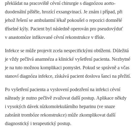
překládat na pracoviště cévní chirurgie s diagnózou aorto-
duodenální píštěle, hrozící exsangvinací. Je znám i případ, při
jehož řešení se ambulantní lékař pokoušel o repozici domnělé
tříselné kýly. Pacient byl následně operován pro pseudovýduť
v anastomóze infikované cévní rekonstrukce v třísle.
Infekce se může projevit zcela nespecifickými obtížemi. Důležitá
je vždy pečlivá anamnéza a klinické vyšetření pacienta. Nezbytné
je na tuto možnou komplikaci pomyslet. Pokud se správně a včas
stanoví diagnóza infekce, získává pacient doslova šanci na přežití.
Po vyšetření pacienta a vyslovení podezření na infekci cévní
náhrady je nutno pečlivě zvažovat další postup. Aplikace někdy
i vysokých dávek nízkomolekulárního heparinu (ve snaze
zabránit trombóze rekonstrukce) může zkomplikovat další
diagnostický i terapeutický postup.