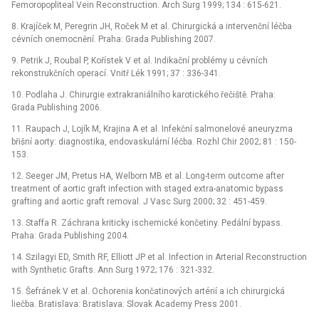
Femoropopliteal Vein Reconstruction. Arch Surg 1999; 134 : 615-621.
8. Krajíček M, Peregrin JH, Roček M et al. Chirurgická a intervenční léčba
cévních onemocnění. Praha: Grada Publishing 2007.
9. Petrik J, Roubal P, Kořístek V et al. Indikační problémy u cévních
rekonstrukčních operací. Vnitř Lék 1991; 37 : 336-341.
10. Podlaha J. Chirurgie extrakraniálního karotického řečiště. Praha:
Grada Publishing 2006.
11. Raupach J, Lojík M, Krajina A et al. Infekční salmonelové aneuryzma
břišní aorty: diagnostika, endovaskulární léčba. Rozhl Chir 2002; 81 : 150-
153.
12. Seeger JM, Pretus HA, Welborn MB et al. Long-term outcome after
treatment of aortic graft infection with staged extra-anatomic bypass
grafting and aortic graft removal. J Vasc Surg 2000; 32 : 451-459.
13. Staffa R. Záchrana kriticky ischemické končetiny. Pedální bypass.
Praha: Grada Publishing 2004.
14. Szilagyi ED, Smith RF, Elliott JP et al. Infection in Arterial Reconstruction
with Synthetic Grafts. Ann Surg 1972; 176 : 321-332.
15. Šefránek V et al. Ochorenia končatinových artérií a ich chirurgická
liečba. Bratislava: Bratislava: Slovak Academy Press 2001.