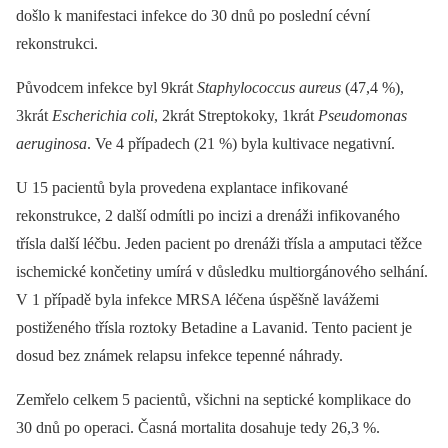
došlo k manifestaci infekce do 30 dnů po poslední cévní
rekonstrukci.
Původcem infekce byl 9krát
Staphylococcus aureus
(47,4 %),
3krát
Escherichia coli
, 2krát Streptokoky, 1krát
Pseudomonas
aeruginosa
. Ve 4 případech (21 %) byla kultivace negativní.
U 15 pacientů byla provedena explantace infikované
rekonstrukce, 2 další odmítli po incizi a drenáži infikovaného
třísla další léčbu. Jeden pacient po drenáži třísla a amputaci těžce
ischemické končetiny umírá v důsledku multiorgánového selhání.
V 1 případě byla infekce MRSA léčena úspěšně lavážemi
postiženého třísla roztoky Betadine a Lavanid. Tento pacient je
dosud bez známek relapsu infekce tepenné náhrady.
Zemřelo celkem 5 pacientů, všichni na septické komplikace do
30 dnů po operaci. Časná mortalita dosahuje tedy 26,3 %.