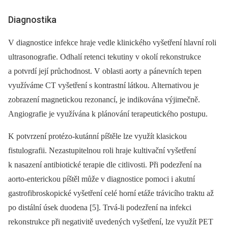
Diagnostika
V diagnostice infekce hraje vedle klinického vyšetření hlavní roli
ultrasonografie. Odhalí retenci tekutiny v okolí rekonstrukce
a potvrdí její průchodnost. V oblasti aorty a pánevních tepen
využíváme CT vyšetření s kontrastní látkou. Alternativou je
zobrazení magnetickou rezonancí, je indikována výjimečně.
Angiografie je využívána k plánování terapeutického postupu.
K potvrzení protézo-kutánní píštěle lze využít klasickou
fistulografii. Nezastupitelnou roli hraje kultivační vyšetření
k nasazení antibiotické terapie dle citlivosti. Při podezření na
aorto-enterickou píštěl může v diagnostice pomoci i akutní
gastrofibroskopické vyšetření celé horní etáže trávicího traktu až
po distální úsek duodena [5]. Trvá-li podezření na infekci
rekonstrukce při negativitě uvedených vyšetření, lze využít PET