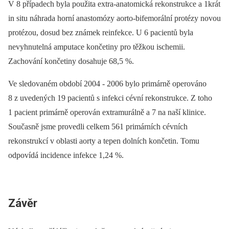
V 8 případech byla použita extra-anatomická rekonstrukce a 1krát
in situ náhrada horní anastomózy aorto-bifemorální protézy novou
protézou, dosud bez známek reinfekce. U 6 pacientů byla
nevyhnutelná amputace končetiny pro těžkou ischemii.
Zachování končetiny dosahuje 68,5 %.
Ve sledovaném období 2004 -⁠ 2006 bylo primárně operováno
8 z uvedených 19 pacientů s infekci cévní rekonstrukce. Z toho
1 pacient primárně operován extramurálně a 7 na naší klinice.
Současně jsme provedli celkem 561 primárních cévních
rekonstrukcí v oblasti aorty a tepen dolních končetin. Tomu
odpovídá incidence infekce 1,24 %.
Závěr