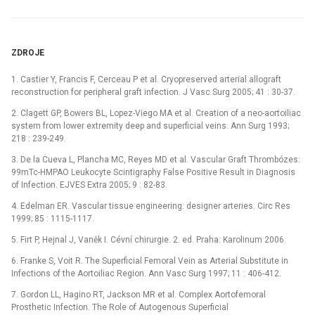
ZDROJE
1. Castier Y, Francis F, Cerceau P et al. Cryopreserved arterial allograft
reconstruction for peripheral graft infection. J Vasc Surg 2005; 41 : 30-37.
2. Clagett GP, Bowers BL, Lopez-Viego MA et al. Creation of a neo-aortoiliac
system from lower extremity deep and superficial veins. Ann Surg 1993;
218 : 239-249.
3. De la Cueva L, Plancha MC, Reyes MD et al. Vascular Graft Thrombózes:
99mTc-HMPAO Leukocyte Scintigraphy False Positive Result in Diagnosis
of Infection. EJVES Extra 2005; 9 : 82-83.
4. Edelman ER. Vascular tissue engineering: designer arteries. Circ Res
1999; 85 : 1115-1117.
5. Firt P, Hejnal J, Vaněk I. Cévní chirurgie. 2. ed. Praha: Karolinum 2006.
6. Franke S, Voit R. The Superficial Femoral Vein as Arterial Substitute in
Infections of the Aortoiliac Region. Ann Vasc Surg 1997; 11 : 406-412.
7. Gordon LL, Hagino RT, Jackson MR et al. Complex Aortofemoral
Prosthetic Infection. The Role of Autogenous Superficial