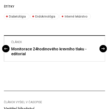
ŠTÍTKY
Diabetológia
Endokrinológia
Interné lekárstvo
ČLÁNEK
Monitorace 24hodinového krevního tlaku -
editorial
ČLÁNOK VYŠIEL V ČASOPISE
Vnitřní lékařství