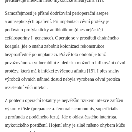
představuje infekční nebo mykotické aneuryzma [11].
Samozřejmostí je přísné dodržování perioperační asepse
a antiseptických opatření. Při implantaci cévní protézy je
podáváno profylakticky antibiotikum (dnes nejčastěji
cefalosporiny I. generace). Operuje se v prostředí chráněného
koagula, jde o snahu zabránit kolonizaci rekonstrukce
bezprostředně po implantaci. Právě toto období je totiž
považováno za vulnerabilní z hlediska možného infikování cévní
protézy, která má k infekci zvýšenou afinitu [15]. I přes snahy
výrobců cévních náhrad dosud nebyla vyrobena cévní protéza
rezistentní vůči infekci.
Z pohledu operační lokality je největším rizikem infekce zatížen
výkon v třísle (preparace a. femoralis communis, superficialis
a profunda z podélného řezu). Jde o oblast častého intertriga,
mykotického postižení. Hojení rány je silně rušeno ohybem kůže