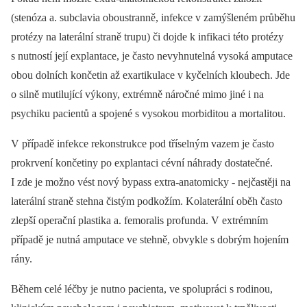
(stenóza a. subclavia oboustranně, infekce v zamýšleném průběhu
protézy na laterální straně trupu) či dojde k infikaci této protézy
s nutností její explantace, je často nevyhnutelná vysoká amputace
obou dolních končetin až exartikulace v kyčelních kloubech. Jde
o silně mutilující výkony, extrémně náročné mimo jiné i na
psychiku pacientů a spojené s vysokou morbiditou a mortalitou.
V případě infekce rekonstrukce pod tříselným vazem je často
prokrvení končetiny po explantaci cévní náhrady dostatečné.
I zde je možno vést nový bypass extra-anatomicky -⁠ nejčastěji na
laterální straně stehna čistým podkožím. Kolaterální oběh často
zlepší operační plastika a. femoralis profunda. V extrémním
případě je nutná amputace ve stehně, obvykle s dobrým hojením
rány.
Během celé léčby je nutno pacienta, ve spolupráci s rodinou,