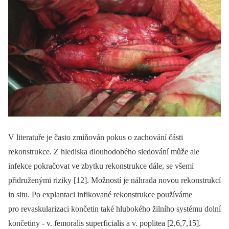
V literatuře je často zmiňován pokus o zachování části
rekonstrukce. Z hlediska dlouhodobého sledování může ale
infekce pokračovat ve zbytku rekonstrukce dále, se všemi
přidruženými riziky [12]. Možností je náhrada novou rekonstrukcí
in situ. Po explantaci infikované rekonstrukce používáme
pro revaskularizaci končetin také hlubokého žilního systému dolní
končetiny -⁠ v. femoralis superficialis a v. poplitea [2,6,7,15].