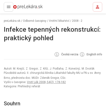
preLekára.sk
preLekára.sk
/
Odborné časopisy
/
Vnitřní lékařství
/
2008 - 2
Infekce tepenných rekonstrukcí:
praktický pohled
Česká verzia
English info
Autoři: M. Krejčí; Z. Gregor; Z. Kříž; J. Podlaha; Z. Konečný; M. Dvořák
Působiště autorů: II. chirurgická klinika Lékařské fakulty MU a FN u sv. Anny
Brno, přednosta doc. MUDr. Zdeněk Gregor, CSc.
Vyšlo v časopise:
Vnitř Lék 2008; 54(2): 178-182
Kategorie: Přehledný referát
Souhrn