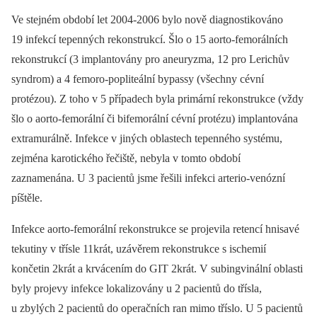
Ve stejném období let 2004-2006 bylo nově diagnostikováno
19 infekcí tepenných rekonstrukcí. Šlo o 15 aorto-femorálních
rekonstrukcí (3 implantovány pro aneuryzma, 12 pro Lerichův
syndrom) a 4 femoro-popliteální bypassy (všechny cévní
protézou). Z toho v 5 případech byla primární rekonstrukce (vždy
šlo o aorto-femorální či bifemorální cévní protézu) implantována
extramurálně. Infekce v jiných oblastech tepenného systému,
zejména karotického řečiště, nebyla v tomto období
zaznamenána. U 3 pacientů jsme řešili infekci arterio-venózní
píštěle.
Infekce aorto-femorální rekonstrukce se projevila retencí hnisavé
tekutiny v třísle 11krát, uzávěrem rekonstrukce s ischemií
končetin 2krát a krvácením do GIT 2krát. V subingvinální oblasti
byly projevy infekce lokalizovány u 2 pacientů do třísla,
u zbylých 2 pacientů do operačních ran mimo tříslo. U 5 pacientů