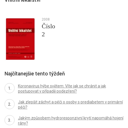
2008
Číslo
2
Najčítanejšie tento týždeň
Koronavirus hýbe světem: Víte jak se chránit a jak
postupovat v případě podezření?
Jak zlepšit záchyt a péči o osoby s prediabetem v primární
péči?
Jakým způsobem hydroresponzivní krytí napomáhá hojení
rány?