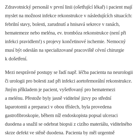
Zdravotnický personál v první linii (ošetřující lékař) i pacient mají
myslet na možnost infekce rekonstrukce v následujících situacích:
febrilní stavy, bolesti, zarudnutí a hnisavá sekrece v ranách,
hematemeze nebo meléna, ev. trombóza rekonstrukce (není při
infekci pravidlem!) s projevy končetinové ischemie. Nemocný
musí být odeslán na specializované pracoviště cévní chirurgie
k došetření.
Mezi nesprávné postupy se řadí např. léčba pacienta na neurologii
či urologii pro bolesti zad při infekci aortofemorální rekonstrukce.
Jiným příkladem je pacient, vyšetřovaný pro hematemezi
a melénu. Přestože byly jasně viditelné jizvy po střední
laparotomii a preparaci v obou tříslech, byla provedena
gastrofibroskopie, během níž endoskopista popsal ulceraci
duodena a snažil se odebrat biopsii z cizího materiálu, viditelného
skrze defekt ve stěně duodena. Pacienta by měl urgentně