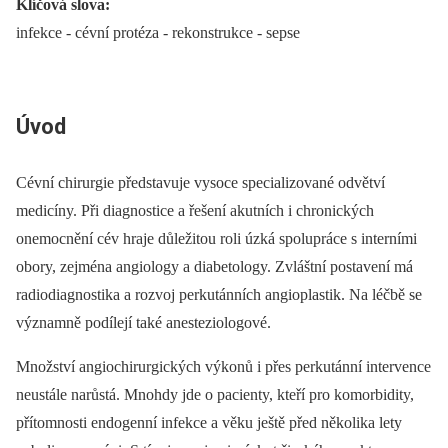
Klíčová slova:
infekce -⁠ cévní protéza -⁠ rekonstrukce -⁠ sepse
Úvod
Cévní chirurgie představuje vysoce specializované odvětví
medicíny. Při diagnostice a řešení akutních i chronických
onemocnění cév hraje důležitou roli úzká spolupráce s interními
obory, zejména angiology a diabetology. Zvláštní postavení má
radiodiagnostika a rozvoj perkutánních angioplastik. Na léčbě se
významně podílejí také anesteziologové.
Množství angiochirurgických výkonů i přes perkutánní intervence
neustále narůstá. Mnohdy jde o pacienty, kteří pro komorbidity,
přítomnosti endogenní infekce a věku ještě před několika lety