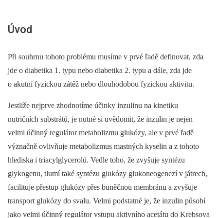
Úvod
Při souhrnu tohoto problému musíme v prvé řadě definovat, zda
jde o diabetika 1. typu nebo diabetika 2. typu a dále, zda jde
o akutní fyzickou zátěž nebo dlouhodobou fyzickou aktivitu.
Jestliže nejprve zhodnotíme účinky inzulinu na kinetiku
nutričních substrátů, je nutné si uvědomit, že inzulin je nejen
velmi účinný regulátor metabolizmu glukózy, ale v prvé řadě
význačně ovlivňuje metabolizmus mastných kyselin a z tohoto
hlediska i triacylglycerolů. Vedle toho, že zvyšuje syntézu
glykogenu, tlumí také syntézu glukózy glukoneogenezí v játrech,
facilituje přestup glukózy přes buněčnou membránu a zvyšuje
transport glukózy do svalu. Velmi podstatné je, že inzulin působí
jako velmi účinný regulátor vstupu aktivního acetátu do Krebsova