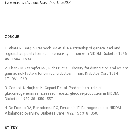
Doručeno do redakce: 16. 1. 2007
ZDROJE
1. Abate N, Garg A, Peshock RM et al. Relationship of generalized and
regional adiposity to insulin sensitivity in men with NIDDM. Diabetes 1996;
45 : 1684–1693.
2. Chan JM, Stampfer MJ, Ribb EB et al. Obesity, fat distribution and weight
gain as risk factors for clinical diabetes in man. Diabetes Care 1994;
17 : 961–969.
3. Consoli A, Nurjhan N, Capani F et al. Predominant role of
gluconeogenesis in increased hepatic glucose-production in NIDDM.
Diabetes; 1989; 38 : 550–557.
4. De Fronzo RA, Bonadonna RC, Ferrannini E. Pathogenesis of NIDDM.
A balanced overview. Diabetes Care 1992; 15 : 318–368.
ŠTÍTKY