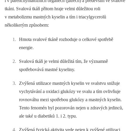
i v parenchymatózních orgánech (játrech) a především ve svalové
tkáni. Svalová tkáň přitom hraje velmi důležitou roli
v metabolizmu mastných kyselin a tím i triacylgycerolů
několikerým způsobem:
Hmota svalové tkáně rozhoduje o celkové spotřebě
energie.
Svalová tkáň je velmi důležitá tím, že významně
spotřebovává mastné kyseliny.
Zvýšená utilizace mastných kyselin ve svalstvu snižuje
vychytávání a oxidaci glukózy ve svalu a tím ovlivňuje
rovnováhu mezi spotřebou glukózy a mastných kyselin.
Tento fenomén byl pozorován nejen u zdravých jedinců,
ale také u diabetiků 1. i 2. typu.
Zvýšená fyzická aktivita vede nejen k zvýšené utilizaci