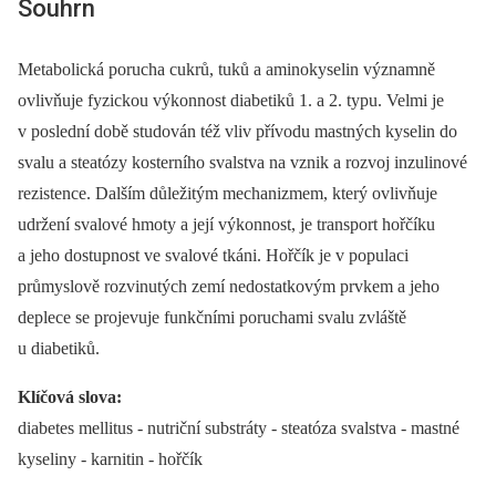
Souhrn
Metabolická porucha cukrů, tuků a aminokyselin významně
ovlivňuje fyzickou výkonnost diabetiků 1. a 2. typu. Velmi je
v poslední době studován též vliv přívodu mastných kyselin do
svalu a steatózy kosterního svalstva na vznik a rozvoj inzulinové
rezistence. Dalším důležitým mechanizmem, který ovlivňuje
udržení svalové hmoty a její výkonnost, je transport hořčíku
a jeho dostupnost ve svalové tkáni. Hořčík je v populaci
průmyslově rozvinutých zemí nedostatkovým prvkem a jeho
deplece se projevuje funkčními poruchami svalu zvláště
u diabetiků.
Klíčová slova:
diabetes mellitus -⁠ nutriční substráty -⁠ steatóza svalstva -⁠ mastné
kyseliny -⁠ karnitin -⁠ hořčík