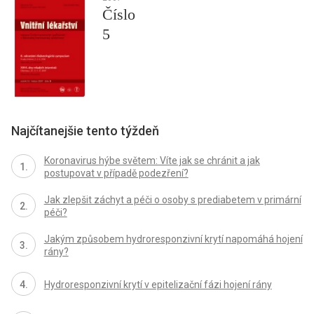
Číslo
5
Najčítanejšie tento týždeň
Koronavirus hýbe světem: Víte jak se chránit a jak
postupovat v případě podezření?
Jak zlepšit záchyt a péči o osoby s prediabetem v primární
péči?
Jakým způsobem hydroresponzivní krytí napomáhá hojení
rány?
Hydroresponzivní krytí v epitelizační fázi hojení rány