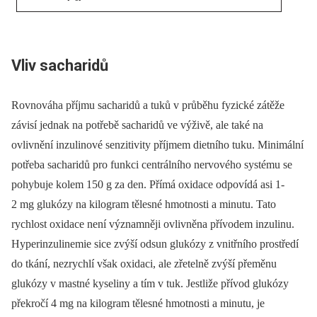
Vliv sacharidů
Rovnováha příjmu sacharidů a tuků v průběhu fyzické zátěže
závisí jednak na potřebě sacharidů ve výživě, ale také na
ovlivnění inzulinové senzitivity příjmem dietního tuku. Minimální
potřeba sacharidů pro funkci centrálního nervového systému se
pohybuje kolem 150 g za den. Přímá oxidace odpovídá asi 1-
2 mg glukózy na kilogram tělesné hmotnosti a minutu. Tato
rychlost oxidace není významněji ovlivněna přívodem inzulinu.
Hyperinzulinemie sice zvýší odsun glukózy z vnitřního prostředí
do tkání, nezrychlí však oxidaci, ale zřetelně zvýší přeměnu
glukózy v mastné kyseliny a tím v tuk. Jestliže přívod glukózy
překročí 4 mg na kilogram tělesné hmotnosti a minutu, je