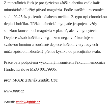
Z minerálních látek je pro fyzickou zátěž diabetika vedle kalia
mimořádně důležitý přívod magnézia. Podle starších i recentních
studií 20-25 % pacientů s diabetes mellitus 2. typu trpí chronickou
deplecí hořčíku. Těžká diabetická myopatie je spojena vždy
s nízkou koncentrací magnézia v plazmě, ale i v myocytech.
Deplece zásob hořčíku v organizmu negativně koreluje se
svalovou hmotou a současně deplece hořčíku v erytrocytech
může způsobit i zhoršený přenos kyslíku do pracujícího svalu.
Práce byla podpořena výzkumným záměrem Fakultní nemocnice
Hradec Králové MZO 00179906.
prof. MUDr. Zdeněk Zadák, CSc.
www.fnhk.cz
e-mail:
zadak@fnhk.cz