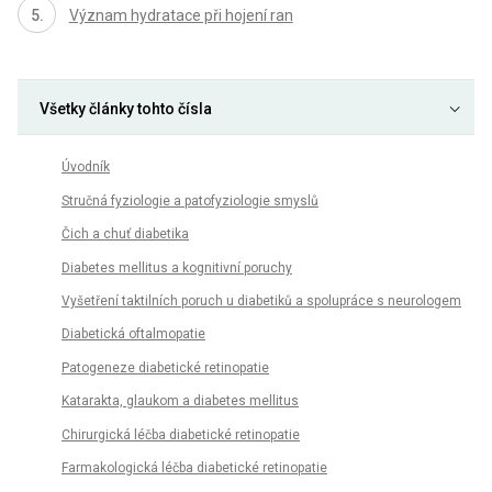
Význam hydratace při hojení ran
Všetky články tohto čísla
Úvodník
Stručná fyziologie a patofyziologie smyslů
Čich a chuť diabetika
Diabetes mellitus a kognitivní poruchy
Vyšetření taktilních poruch u diabetiků a spolupráce s neurologem
Diabetická oftalmopatie
Patogeneze diabetické retinopatie
Katarakta, glaukom a diabetes mellitus
Chirurgická léčba diabetické retinopatie
Farmakologická léčba diabetické retinopatie