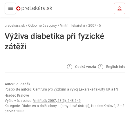
preLekára.sk
preLekára.sk
/
Odborné časopisy
/
Vnitřní lékařství
/
2007 - 5
Výživa diabetika při fyzické
zátěži
Česká verzia
English info
Autoři: Z. Zadák
Působiště autorů: Centrum pro výzkum a vývoj Lékařské fakulty UK a FN
Hradec Králové
Vyšlo v časopise:
Vnitř Lék 2007; 53(5): 548-549
Kategorie: Diabetes a další obory II (smyslové ústrojí), Hradec Králové, 2.–3.
června 2006