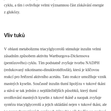
cyklu, a tím i ovlivňuje velmi významnou část získávání energie
z glukózy.
Vliv tuků
V oblasti metabolizmu triacylglycerolů stimuluje inzulin velmi
zásadním způsobem aktivitu Wartburgova-Dickensova
(pentózového) cyklu. Tím podstatně zvyšuje tvorbu NADPH
(redukovaný nikotinamo-dinukleotidfosfát), která je klíčovou
reakcí pro řetězení aktivního acetátu. Tato reakce umožňuje vznik
mastných kyselin. Současně inzulin tlumí lipolýzu v tukové tkáni
a stává se tak jedním z nejdůležitějších působků, který tlumí
uvolňování mastných kyselin z tukové tkáně a naopak zvyšuje
syntézu triacylglycerolů a jejich ukládání nejen v tukové tkáni, ale