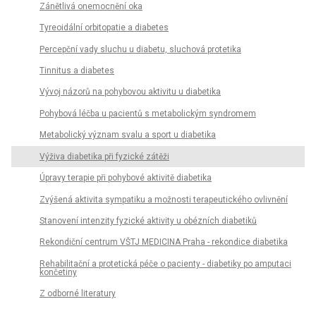
Zánětlivá onemocnění oka
Tyreoidální orbitopatie a diabetes
Percepční vady sluchu u diabetu, sluchová protetika
Tinnitus a diabetes
Vývoj názorů na pohybovou aktivitu u diabetika
Pohybová léčba u pacientů s metabolickým syndromem
Metabolický význam svalu a sport u diabetika
Výživa diabetika při fyzické zátěži
Úpravy terapie při pohybové aktivitě diabetika
Zvýšená aktivita sympatiku a možnosti terapeutického ovlivnění
Stanovení intenzity fyzické aktivity u obézních diabetiků
Rekondiční centrum VŠTJ MEDICINA Praha - rekondice diabetika
Rehabilitační a protetická péče o pacienty - diabetiky po amputaci
končetiny
Z odborné literatury