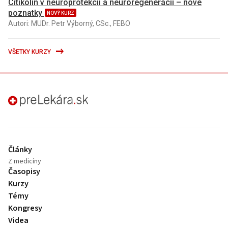
Citikolín v neuroprotekcii a neuroregenerácii – nové
poznatky
NOVÝ KURZ
Autori: MUDr. Petr Výborný, CSc., FEBO
VŠETKY KURZY
preLekára.sk
Články
Z medicíny
Časopisy
Kurzy
Témy
Kongresy
Videa