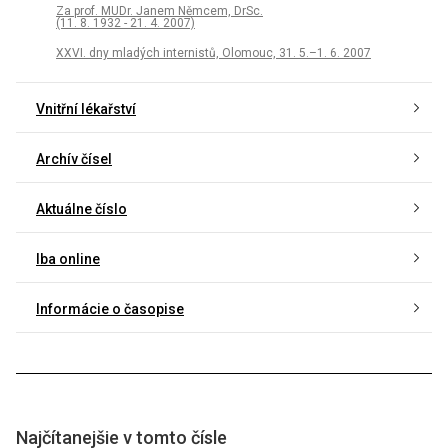
Za prof. MUDr. Janem Němcem, DrSc.
(11. 8. 1932 - 21. 4. 2007)
XXVI. dny mladých internistů, Olomouc, 31. 5.–1. 6. 2007
Vnitřní lékařství
Archív čísel
Aktuálne číslo
Iba online
Informácie o časopise
Najčítanejšie v tomto čísle