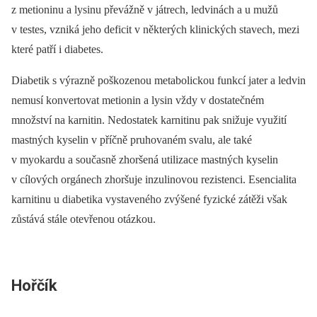
z metioninu a lysinu převážně v játrech, ledvinách a u mužů
v testes, vzniká jeho deficit v některých klinických stavech, mezi
které patří i diabetes.
Diabetik s výrazně poškozenou metabolickou funkcí jater a ledvin
nemusí konvertovat metionin a lysin vždy v dostatečném
množství na karnitin. Nedostatek karnitinu pak snižuje využití
mastných kyselin v příčně pruhovaném svalu, ale také
v myokardu a současně zhoršená utilizace mastných kyselin
v cílových orgánech zhoršuje inzulinovou rezistenci. Esencialita
karnitinu u diabetika vystaveného zvýšené fyzické zátěži však
zůstává stále otevřenou otázkou.
Hořčík