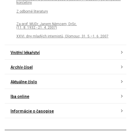
končetiny
Z odborné literatury
Za prof. MUDr. Janem Němcem, DrSc.
(11. 8. 1932 - 21. 4. 2007)
XXVI. dny mladých internistů, Olomouc, 31. 5.–1. 6. 2007
Vnitřní lékařství
Archív čísel
Aktuálne číslo
Iba online
Informácie o časopise