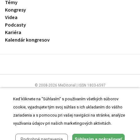
Témy
Kongresy
Videa
Podcasty
Kariéra
Kalendár kongresov
© 2008-2026 MeDitorial | ISSN 1803-6597
Stránky preLekára.sk sú určené výhradne odborníkom v zdravotníctve.
Čítajte
prehlásenie
a
Zásady spracovania osobných údajov
.
Keď kliknete na "Súhlasím" s používaním všetkých súborov
cookie, vyjadrujete tým svoj súhlas s ich ukladaním do vášho
zariadenia a s pomocou pri vašej navigácii na stránke, analýze
využívania údajov pri našich marketingových aktivitách.
Podrobné nastavenia
Súhlasím a pokračovať