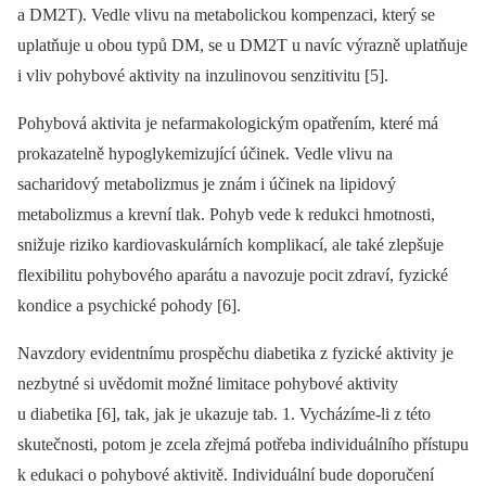
a DM2T). Vedle vlivu na metabolickou kompenzaci, který se
uplatňuje u obou typů DM, se u DM2T u navíc výrazně uplatňuje
i vliv pohybové aktivity na inzulinovou senzitivitu [5].
Pohybová aktivita je nefarmakologickým opatřením, které má
prokazatelně hypoglykemizující účinek. Vedle vlivu na
sacharidový metabolizmus je znám i účinek na lipidový
metabolizmus a krevní tlak. Pohyb vede k redukci hmotnosti,
snižuje riziko kardiovaskulárních komplikací, ale také zlepšuje
flexibilitu pohybového aparátu a navozuje pocit zdraví, fyzické
kondice a psychické pohody [6].
Navzdory evidentnímu prospěchu diabetika z fyzické aktivity je
nezbytné si uvědomit možné limitace pohybové aktivity
u diabetika [6], tak, jak je ukazuje tab. 1. Vycházíme-li z této
skutečnosti, potom je zcela zřejmá potřeba individuálního přístupu
k edukaci o pohybové aktivitě. Individuální bude doporučení