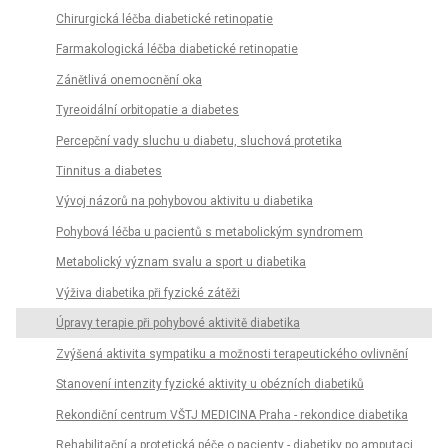
Chirurgická léčba diabetické retinopatie
Farmakologická léčba diabetické retinopatie
Zánětlivá onemocnění oka
Tyreoidální orbitopatie a diabetes
Percepční vady sluchu u diabetu, sluchová protetika
Tinnitus a diabetes
Vývoj názorů na pohybovou aktivitu u diabetika
Pohybová léčba u pacientů s metabolickým syndromem
Metabolický význam svalu a sport u diabetika
Výživa diabetika při fyzické zátěži
Úpravy terapie při pohybové aktivitě diabetika
Zvýšená aktivita sympatiku a možnosti terapeutického ovlivnění
Stanovení intenzity fyzické aktivity u obézních diabetiků
Rekondiční centrum VŠTJ MEDICINA Praha - rekondice diabetika
Rehabilitační a protetická péče o pacienty - diabetiky po amputaci