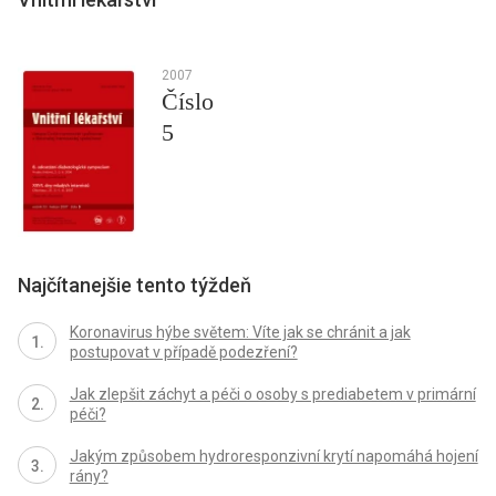
2007
Číslo
5
Najčítanejšie tento týždeň
Koronavirus hýbe světem: Víte jak se chránit a jak
postupovat v případě podezření?
Jak zlepšit záchyt a péči o osoby s prediabetem v primární
péči?
Jakým způsobem hydroresponzivní krytí napomáhá hojení
rány?