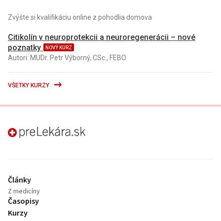
Zvýšte si kvalifikáciu online z pohodlia domova
Citikolín v neuroprotekcii a neuroregenerácii – nové
poznatky
NOVÝ KURZ
Autori: MUDr. Petr Výborný, CSc., FEBO
VŠETKY KURZY
preLekára.sk
Články
Z medicíny
Časopisy
Kurzy