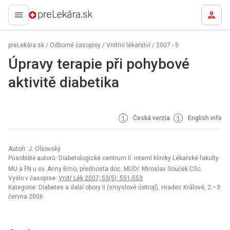
preLekára.sk
preLekára.sk
/
Odborné časopisy
/
Vnitřní lékařství
/
2007 - 5
Úpravy terapie při pohybové
aktivitě diabetika
Česká verzia
English info
Autoři: J. Olšovský
Působiště autorů: Diabetologické centrum II. interní kliniky Lékařské fakulty
MU a FN u sv. Anny Brno, přednosta doc. MUDr. Miroslav Souček CSc.
Vyšlo v časopise:
Vnitř Lék 2007; 53(5): 551-553
Kategorie: Diabetes a další obory II (smyslové ústrojí), Hradec Králové, 2.–3.
června 2006