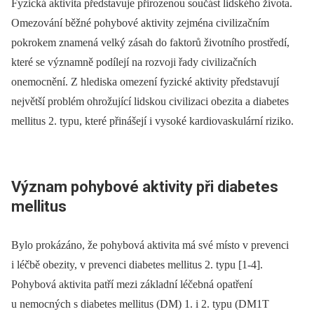
Fyzická aktivita představuje přirozenou součást lidského života.
Omezování běžné pohybové aktivity zejména civilizačním
pokrokem znamená velký zásah do faktorů životního prostředí,
které se významně podílejí na rozvoji řady civilizačních
onemocnění. Z hlediska omezení fyzické aktivity představují
největší problém ohrožující lidskou civilizaci obezita a diabetes
mellitus 2. typu, které přinášejí i vysoké kardiovaskulární riziko.
Význam pohybové aktivity při diabetes
mellitus
Bylo prokázáno, že pohybová aktivita má své místo v prevenci
i léčbě obezity, v prevenci diabetes mellitus 2. typu [1-4].
Pohybová aktivita patří mezi základní léčebná opatření
u nemocných s diabetes mellitus (DM) 1. i 2. typu (DM1T