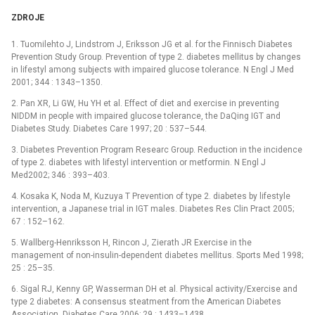
ZDROJE
1. Tuomilehto J, Lindstrom J, Eriksson JG et al. for the Finnisch Diabetes
Prevention Study Group. Prevention of type 2. diabetes mellitus by changes
in lifestyl among subjects with impaired glucose tolerance. N Engl J Med
2001; 344 : 1343–1350.
2. Pan XR, Li GW, Hu YH et al. Effect of diet and exercise in preventing
NIDDM in people with impaired glucose tolerance, the DaQing IGT and
Diabetes Study. Diabetes Care 1997; 20 : 537–544.
3. Diabetes Prevention Program Researc Group. Reduction in the incidence
of type 2. diabetes with lifestyl intervention or metformin. N Engl J
Med2002; 346 : 393–403.
4. Kosaka K, Noda M, Kuzuya T Prevention of type 2. diabetes by lifestyle
intervention, a Japanese trial in IGT males. Diabetes Res Clin Pract 2005;
67 : 152–162.
5. Wallberg-Henriksson H, Rincon J, Zierath JR Exercise in the
management of non-insulin-dependent diabetes mellitus. Sports Med 1998;
25 : 25–35.
6. Sigal RJ, Kenny GP, Wasserman DH et al. Physical activity/Exercise and
type 2 diabetes: A consensus steatment from the American Diabetes
Association. Diabetes Care 2006; 29 : 1433–1438.