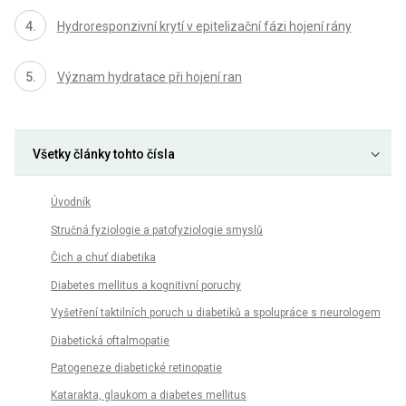
Hydroresponzivní krytí v epitelizační fázi hojení rány
Význam hydratace při hojení ran
Všetky články tohto čísla
Úvodník
Stručná fyziologie a patofyziologie smyslů
Čich a chuť diabetika
Diabetes mellitus a kognitivní poruchy
Vyšetření taktilních poruch u diabetiků a spolupráce s neurologem
Diabetická oftalmopatie
Patogeneze diabetické retinopatie
Katarakta, glaukom a diabetes mellitus