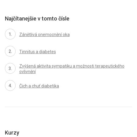
Najčítanejšie v tomto čísle
Zánětlivá onemocnění oka
Tinnitus a diabetes
Zvýšená aktivita sympatiku a možnosti terapeutického
ovlivnění
Čich a chuť diabetika
Kurzy