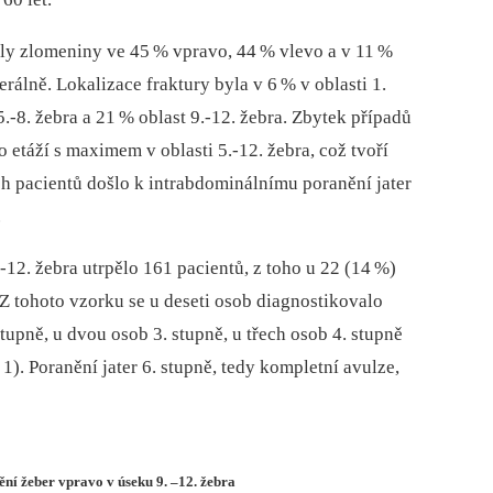
ly zlomeniny ve 45
% vpravo, 44
% vlevo a v 11
%
erálně. Lokalizace fraktury byla v
6
% v oblasti 1.
5.-8. žebra a 21
% oblast 9.-12. žebra. Zbytek případů
 etáží s maximem v oblasti 5.-12. žebra, což tvoří
h pacientů došlo k intrabdominálnímu poranění jater
.
12. žebra utrpělo 161 pacientů, z toho u 22 (14
%)
. Z tohoto vzorku se u deseti osob diagnostikovalo
 stupně, u dvou osob 3. stupně, u třech osob 4. stupně
 1). Poranění jater 6. stupně, tedy kompletní avulze,
ění žeber vpravo v úseku 9. –12. žebra