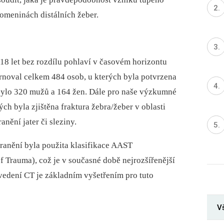
lomeninách distálních žeber.
 18 let bez rozdílu pohlaví v časovém horizontu
rnoval celkem 484 osob, u kterých byla potvrzena
bylo 320 mužů a 164 žen. Dále pro naše výzkumné
erých byla zjištěna fraktura žebra/žeber v oblasti
anění jater či sleziny.
oranění byla použita klasifikace AAST
f Trauma), což je v současné době nejrozšířenější
vedení CT je základním vyšetřením pro tuto
Vš