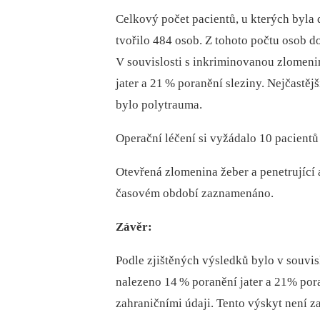
Celkový počet pacientů, u kterých byla 
tvořilo 484 osob. Z tohoto počtu osob doš
V souvislosti s inkriminovanou zlomeni
jater a 21
% poranění sleziny. Nejčastěj
bylo poly­trauma.
Operační léčení si vyžádalo 10 pacientů
Otevřená zlomenina žeber a penetrujíc
časovém období zaznamenáno.
Závěr:
Podle zjištěných výsledků bylo v souvis
nalezeno 14
% poranění jater a 21% pora
zahraničními údaji. Tento výskyt není z