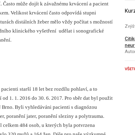
í. Často může dojít k závažnému krvácení a pacient
Kur
em. Velikost krvácení často odpovídá stupni
kturách distálních žeber mělo vždy počítat s možností
Zvýšt
dního klinického vyšetření udělat i sonografické
Citi
anění.
neur
Autor
VŠET
acienti starší 18 let bez rozdílu pohlaví, a to
 od 1. 1. 2016 do 30. 6. 2017. Pro sběr dat byl použit
Brno. Byli vyhledáváni pacienti s diagnózou
r, poranění jater, poranění sleziny a polytrauma.
l celkem 484 osob, u kterých byla potvrzena
bylo 320 mužů a 164 žen. Dále pro naše výzkumné