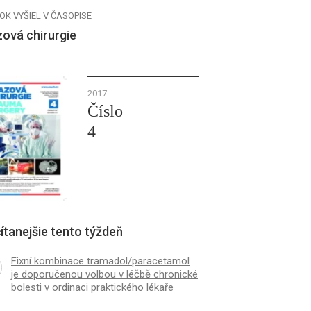
OK VYŠIEL V ČASOPISE
ová chirurgie
2017
Číslo
4
ítanejšie tento týždeň
Fixní kombinace tramadol/paracetamol
je doporučenou volbou v léčbě chronické
bolesti v ordinaci praktického lékaře