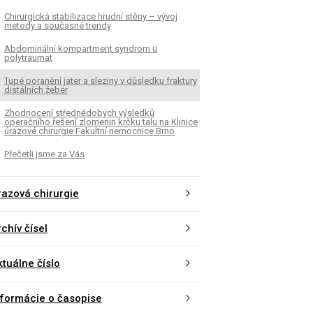
Chirurgická stabilizace hrudní stěny – vývoj
metody a současné trendy
Abdominální kompartment syndrom u
polytraumat
Tupé poranění jater a sleziny v důsledku fraktury
distálních žeber
Zhodnocení střednědobých výsledků
operačního řešení zlomenin krčku talu na Klinice
úrazové chirurgie Fakultní nemocnice Brno
Přečetli jsme za Vás
razová chirurgie
chív čísel
ktuálne číslo
nformácie o časopise