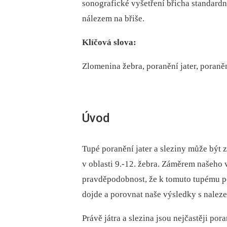
sonografické vyšetření břicha standardně
nálezem na břiše.
Klíčová slova:
Zlomenina žebra, poranění jater, poraněn
Úvod
Tupé poranění jater a sleziny může být
v oblasti 9.-12. žebra. Záměrem našeho 
pravděpodobnost, že k tomuto tupému po
dojde a porovnat naše výsledky s nalez
Právě játra a slezina jsou nejčastěji po