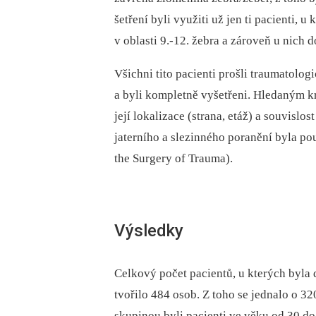
šetření byli využiti už jen ti pacienti, u
v oblasti 9.-12. žebra a zároveň u nich d
Všichni tito pacienti prošli traumatol
a byli kompletně vyšetřeni. Hledaným k
její lokalizace (strana, etáž) a souvisl
jaterního a slezinného poranění byla po
the Surgery of Trauma).
Výsledky
Celkový počet pacientů, u kterých byla 
tvořilo 484 osob. Z toho se jednalo o 3
skupinou byli pacienti ve věku od 30 do 