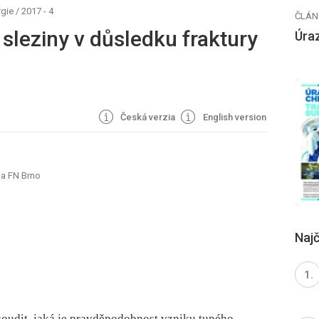
rgie
/
2017 - 4
ČLÁN
 sleziny v důsledku fraktury
Úraz
Česká verzia
English version
 a FN Brno
Najč
soudit, jaká je pravděpodobnost vzniku tupého