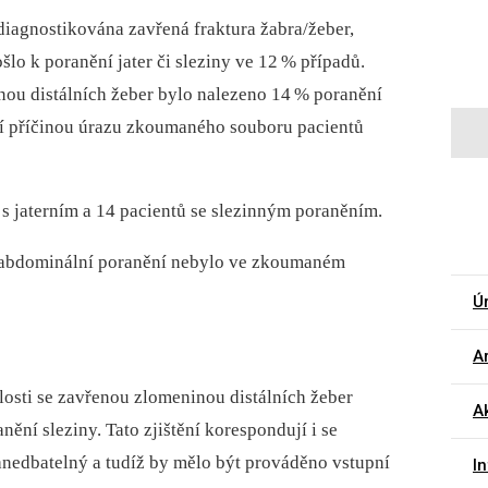
diag­nostikována zavřená fraktura žabra/žeber,
lo k poranění jater či sle­ziny ve 12
% případů.
nou distálních žeber bylo nalezeno 14
% poranění
ší příčinou úrazu zkoumaného souboru pacientů
 s jaterním a 14 pacientů se slezinným poraněním.
í abdominální poranění nebylo ve zkoumaném
Ú
Ar
losti se zavřenou zlomeninou distálních žeber
A
nění sleziny. Tato zjištění korespondují i se
anedbatelný a tudíž by mělo být prováděno vstupní
I