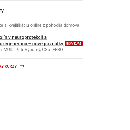
zy
e si kvalifikáciu online z pohodlia domova
kolín v neuroprotekcii a
oregenerácii – nové poznatky
NOVÝ KURZ
i: MUDr. Petr Výborný, CSc., FEBO
KY KURZY