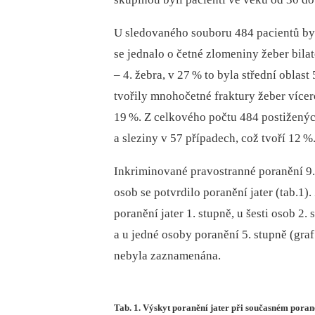
U sledovaného souboru 484 pacientů by
se jednalo o četné zlomeniny žeber bilat
–⁠ 4. žebra, v 27
% to byla střední oblast 
tvořily mnohočetné fraktury žeber vícero
19
%. Z celkového počtu 484 postiženýc
a sleziny v 57 případech, což tvoří 12
%
Inkriminované pravostranné poranění 9.-
osob se potvrdilo poranění jater (tab.1)
poranění jater 1. stupně, u šesti osob 2.
a u jedné osoby poranění 5. stupně (graf
nebyla zaznamenána.
Tab. 1. Výskyt poranění jater při současném poran