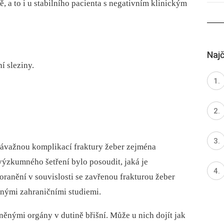
, a to i u stabilního pacienta s negativním klinickým
Najč
í sleziny.
 závažnou komplikací fraktury žeber zejména
výzkumného šetření bylo posoudit, jaká je
ranění v souvislosti se zavřenou frakturou žeber
enými zahraničními studiemi.
raněnými orgány v dutině břišní. Může u nich dojít jak