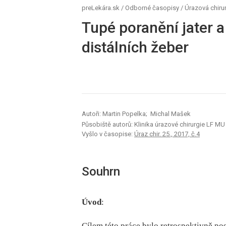
preLekára.sk
/
Odborné časopisy
/
Úrazová chiru
Tupé poranění jater a
distálních žeber
Autoři: Martin Popelka; Michal Mašek
Působiště autorů: Klinika úrazové chirurgie LF MU
Vyšlo v časopise:
Úraz chir. 25., 2017, č.4
Souhrn
Úvod
:
Cílem této práce bylo retrospektivně po