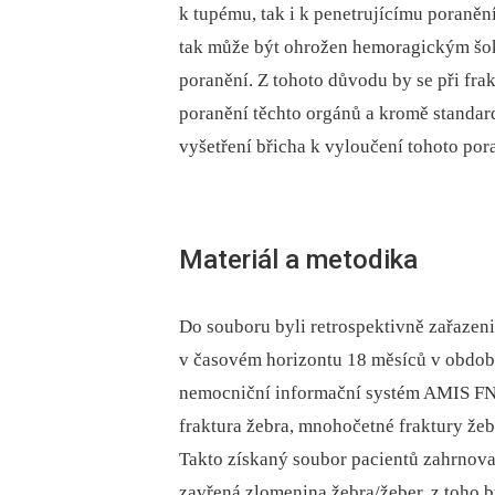
k tupému, tak i k penetrujícímu poraněn
tak může být ohrožen hemoragickým šok
poranění. Z tohoto důvodu by se při fra
poranění těchto orgánů a kromě standar
vyšetření břicha k vyloučení tohoto por
Materiál a metodika
Do souboru byli retrospektivně zařazeni p
v časovém horizontu 18 měsíců v
období
nemocniční informační systém AMIS FN 
fraktura žebra, mnohočetné fraktury žebe
Takto získaný soubor pacientů zahrnova
zavřená zlomenina žebra/žeber, z toho 