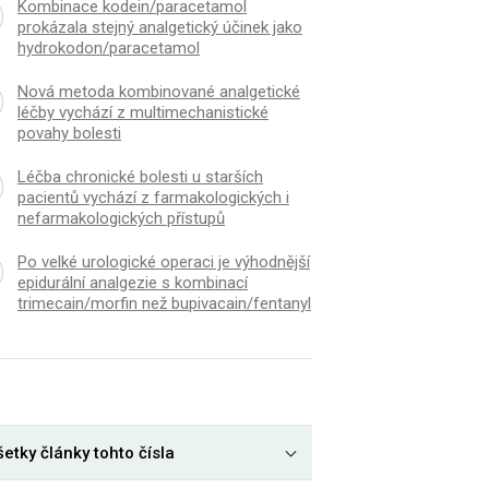
Kombinace kodein/paracetamol
prokázala stejný analgetický účinek jako
hydrokodon/paracetamol
Nová metoda kombinované analgetické
léčby vychází z multimechanistické
povahy bolesti
Léčba chronické bolesti u starších
pacientů vychází z farmakologických i
nefarmakologických přístupů
Po velké urologické operaci je výhodnější
epidurální analgezie s kombinací
trimecain/morfin než bupivacain/fentanyl
etky články tohto čísla