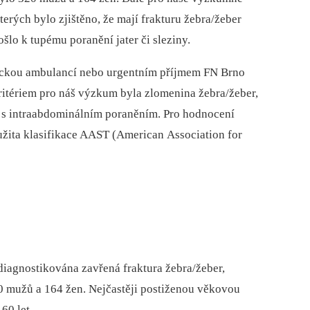
 kterých bylo zjištěno, že mají frakturu žebra/žeber
ošlo k tupému poranění jater či sleziny.
ogickou ambulancí nebo urgentním příjmem FN Brno
ritériem pro náš výzkum byla zlomenina žebra/žeber,
ost s intraabdominálním poraněním. Pro hodnocení
užita klasifikace AAST (American Association for
diagnostikována zavřená fraktura žebra/žeber,
20 mužů a 164 žen. Nejčastěji postiženou věkovou
60 let.