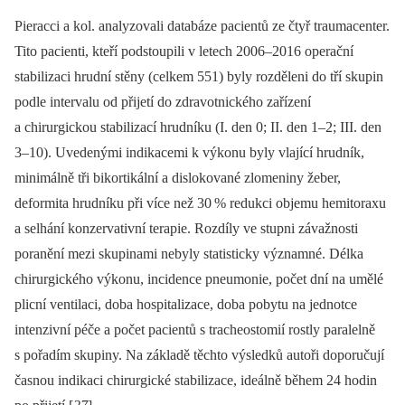
Pieracci a kol. analyzovali databáze pacientů ze čtyř traumacenter.
Tito pacienti, kteří podstoupili v letech 2006–2016 operační
stabilizaci hrudní stěny (celkem 551) byly rozděleni do tří skupin
podle intervalu od přijetí do zdravotnického zařízení
a chirurgickou stabilizací hrudníku (I. den 0; II. den 1–2; III. den
3–10). Uvedenými indikacemi k výkonu byly vlající hrudník,
minimálně tři bikortikální a dislokované zlomeniny žeber,
deformita hrudníku při více než 30
% redukci objemu hemitoraxu
a selhání konzervativní terapie. Rozdíly ve stupni závažnosti
poranění mezi skupinami nebyly statisticky významné. Délka
chirurgického výkonu, incidence pneumonie, počet dní na umělé
plicní ventilaci, doba hospitalizace, doba pobytu na jednotce
intenzivní péče a počet pacientů s tracheostomií rostly paralelně
s pořadím skupiny. Na základě těchto výsledků autoři doporučují
časnou indikaci chirurgické stabilizace, ideálně během 24 hodin