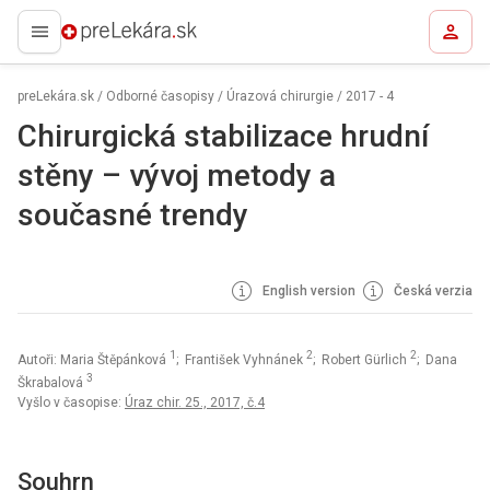
preLekára.sk
preLekára.sk
/
Odborné časopisy
/
Úrazová chirurgie
/
2017 - 4
Chirurgická stabilizace hrudní
stěny – vývoj metody a
současné trendy
English version
Česká verzia
1
2
2
Autoři: Maria Štěpánková
; František Vyhnánek
; Robert Gürlich
; Dana
3
Škrabalová
Vyšlo v časopise:
Úraz chir. 25., 2017, č.4
Souhrn