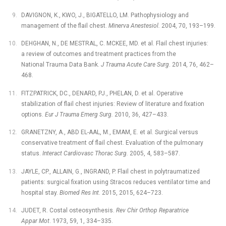
DAVIGNON, K., KWO, J., BIGATELLO, LM. Pathophysiology and
management of the flail chest.
Minerva Anestesiol.
2004, 70, 193–199.
DEHGHAN, N., DE MESTRAL, C. MCKEE, MD. et al. Flail chest injuries:
a review of outcomes and treatment practices from the
National Trauma Data Bank.
J Trauma Acute Care Surg
. 2014, 76, 462–
468.
FITZPATRICK, DC., DENARD, PJ., PHELAN, D. et al. Operative
stabilization of flail chest injuries: Review of literature and fixation
options.
Eur J Trauma Emerg Surg.
2010, 36, 427–433.
GRANETZNY, A., ABD EL-AAL, M., EMAM, E. et al. Surgical versus
conservative treatment of flail chest. Evaluation of the pulmonary
status.
Interact Cardiovasc Thorac Surg.
2005, 4, 583–587.
JAYLE, CP., ALLAIN, G., INGRAND, P. Flail chest in polytraumatized
patients: surgical fixation using Stracos reduces ventilator time and
hospital stay.
Biomed Res Int.
2015, 2015, 624–723.
JUDET, R. Costal osteosynthesis.
Rev Chir Orthop Reparatrice
Appar Mot
. 1973, 59, 1, 334–335.