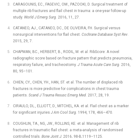
CARAGOUNIS, EC., FAGEVIC, OM., PAZOOKI, D. Surgical treatment of
multiple rib fractures and flail chest in trauma: a one-year follow-up
study.
World J Emerg Surg
. 2016, 11, 27.
CATANEO, AJ., CATANEO, DC., DE OLIVEIRA, FH. Surgical versus
nonsurgical interventions for flail chest.
Cochrane Database Syst Rev
.
2015, 29, 7.
CHAPMAN, BC., HERBERT, B., RODIL, M. et al. RibScore: A novel
radiographic score based on fracture pattern that predicts pneumonia,
respiratory failure, and tracheostomy.
J Trauma Acute Care Surg
. 2016,
80, 95–101.
CHIEN, CY., CHEN, YH., HAN, ST. et al. The number of displaced rib
fractures is more predictive for complications in chest trauma
patients.
Scand J Trauma Resusc Emerg Med
. 2017, 28, 19.
CIRAULO, DL., ELLIOTT, D., MITCHEL, KA. et al. Flail chest as a marker
for significant injuries
J Am Cool Surg
. 1994, 178, 466–470.
COUGHLIN, TA., NG, JW., ROLLINS, KE. et al. Management of rib
fractures in traumatic flail chest: a meta-analysis of randomised
controlled trials.
Bone Joint J
. 2016, 98-B,1119–1125.