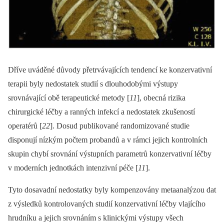
Dříve uváděné důvody přetrvávajících tendencí ke konzervativní
terapii byly nedostatek studií s dlouhodobými výstupy
srovnávající obě terapeutické metody [
11
], obecná rizika
chirurgické léčby a ranných infekcí a nedostatek zkušeností
operatérů [
22
]. Dosud publikované randomizované studie
disponují nízkým počtem probandů a v rámci jejich kontrolních
skupin chybí srovnání výstupních parametrů konzervativní léčby
v moderních jednotkách intenzivní péče [
11
].
Tyto dosavadní nedostatky byly kompenzovány metaanalýzou dat
z výsledků kontrolovaných studií konzervativní léčby vlajícího
hrudníku a jejich srovnáním s klinickými výstupy všech