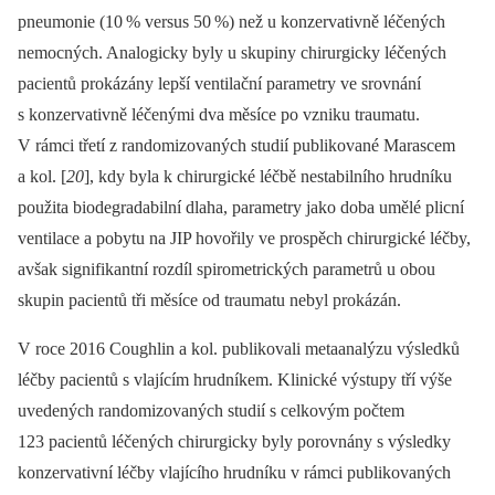
pneumonie (10
% versus 50
%) než u konzervativně léčených
nemocných. Analogicky byly u skupiny chirurgicky léčených
pacientů prokázány lepší ventilační parametry ve srovnání
s konzervativně léčenými dva měsíce po vzniku traumatu.
V rámci třetí z randomizovaných studií publikované Marascem
a kol. [
20
], kdy byla k chirurgické léčbě nestabilního hrudníku
použita biodegradabilní dlaha, parametry jako doba umělé plicní
ventilace a pobytu na JIP hovořily ve prospěch chirurgické léčby,
avšak signifikantní rozdíl spirometrických parametrů u obou
skupin pacientů tři měsíce od traumatu nebyl prokázán.
V roce 2016 Coughlin a kol. publikovali metaanalýzu výsledků
léčby pacientů s vlajícím hrudníkem. Klinické výstupy tří výše
uvedených randomizovaných studií s celkovým počtem
123 pacientů léčených chirurgicky byly porovnány s výsledky
konzervativní léčby vlajícího hrudníku v rámci publikovaných