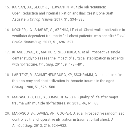
KAPLAN, DJ., BEGLY, J., TEJWANI, N. Multiple Rib Nonunion:
Open Reduction and Internal Fixation and Iliac Crest Bone Graft
Aspirate.
J Orthop Trauma.
2017, 31, S34–S35.
KOCHER, JG., SHARAFI, S., AZENHA, LF. et al. Chest wall stabilization in
ventilator-dependent traumatic flail chest patients: who benefits?
Eur J
Cardio-Thorac Surg.
2017, 51, 696–697.
KHANDELWAL, G., MATHUR, RK., SHUKLA, S. et al. Prospective single
center study to assess the impact of surgical stabilization in patients
with rib fracture.
Int J Surg
. 2011, 9, 478–481.
LABITZKE, R., SCHMIT-NEURBURG, KP., SSCHRAMM, G. Indications for
thoracotomy and rib stabilization in thoracic trauma in the aged.
Chirurg
. 1980, 51, 576–580.
MARASCO, S., LEE, G., SUMMERHAYES, R. Quality of life after major
trauma with multiple rib fractures.
Inj.
2015, 46, 61–65.
MARASCO, SF., DAVIES, AR., COOPER, J. et al. Prospective ran­domized
controlled trial of operative rib fixation in traumatic flail chest.
J
Am Coll Surg
. 2013, 216, 924–932.