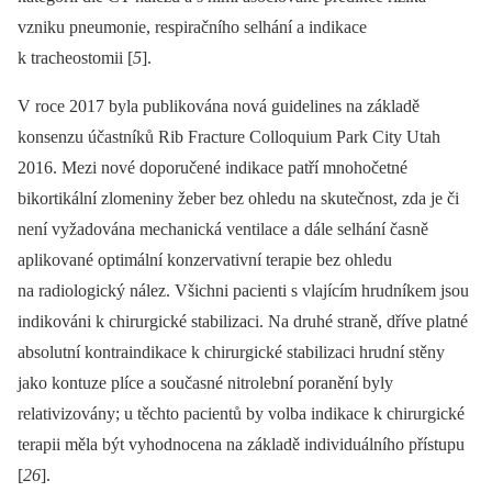
vzniku pneumonie, respiračního selhání a indikace
k tracheostomii [
5
].
V roce 2017 byla publikována nová guidelines na základě
konsenzu účastníků Rib Fracture Colloquium Park City Utah
2016. Mezi nové doporučené indikace patří mnohočetné
bikortikální zlomeniny žeber bez ohledu na skutečnost, zda je či
není vyžadována mechanická ventilace a dále selhání časně
aplikované optimální konzervativní terapie bez ohledu
na radiologický nález. Všichni pacienti s vlajícím hrudníkem jsou
indikováni k chirurgické stabilizaci. Na druhé straně, dříve platné
absolutní kontraindikace k chirurgické stabilizaci hrudní stěny
jako kontuze plíce a současné nitrolební poranění byly
relativizovány; u těchto pacientů by volba indikace k chirurgické
terapii měla být vyhodnocena na základě individuálního přístupu
[
26
].