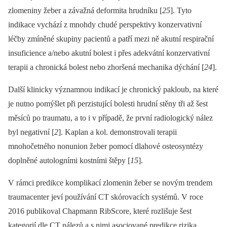
zlomeniny žeber a závažná deformita hrudníku [
25
]. Tyto
indikace vychází z mnohdy chudé perspektivy konzervativní
léčby zmíněné skupiny pacientů a patří mezi ně akutní respirační
insuficience a/nebo akutní bolest i přes adekvátní konzervativní
terapii a chronická bolest nebo zhoršená mechanika dýchání [
24
].
Další klinicky významnou indikací je chronický pakloub, na které
je nutno pomýšlet při perzistující bolesti hrudní stěny tři až šest
měsíců po traumatu, a to i v případě, že první radiologický nález
byl negativní [
2
]. Kaplan a kol. demonstrovali terapii
mnohočetného nonunion žeber pomocí dlahové osteosyntézy
doplněné autologními kostními štěpy [
15
].
V rámci predikce komplikací zlomenin žeber se novým trendem
traumacenter jeví používání CT skórovacích systémů. V roce
2016 publikoval Chapmann RibScore, které rozlišuje šest
kategorií dle CT nálezů a s nimi asociované predikce rizika