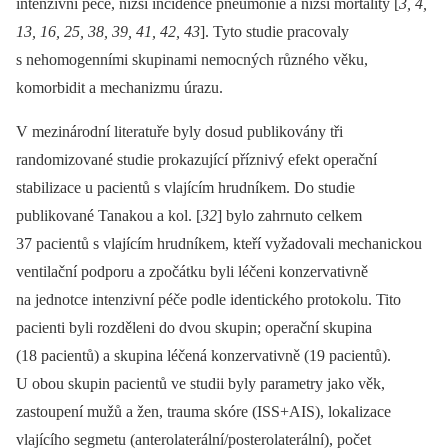
intenzivní péče, nižší incidence pneumonie a nižší mortality [
3, 4,
13, 16, 25, 38, 39, 41, 42, 43
]. Tyto studie pracovaly
s nehomogenními skupinami nemocných různého věku,
komorbidit a mechanizmu úrazu.
V mezinárodní literatuře byly dosud publikovány tři
randomizované studie prokazující příznivý efekt operační
stabilizace u pacientů s vlajícím hrudníkem. Do studie
publikované Tanakou a kol. [
32
] bylo zahrnuto celkem
37 pacientů s vlajícím hrudníkem, kteří vyžadovali mechanickou
ventilační podporu a zpočátku byli léčeni konzervativně
na jednotce intenzivní péče podle identického protokolu. Tito
pacienti byli rozděleni do dvou skupin; operační skupina
(18 pacientů) a skupina léčená konzervativně (19 pacientů).
U obou skupin pacientů ve studii byly parametry jako věk,
zastoupení mužů a žen, trauma skóre (ISS+AIS), lokalizace
vlajícího segmetu (anterolaterální/posterolaterální), počet