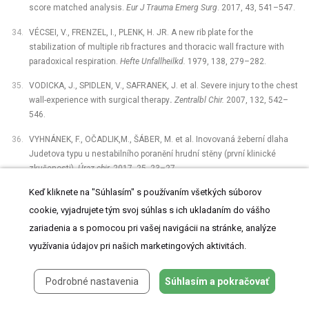
score matched analysis.
Eur J Trauma Emerg Surg
. 2017, 43, 541–547.
VÉCSEI, V., FRENZEL, I., PLENK, H. JR. A new rib plate for the
stabilization of multiple rib fractures and thoracic wall fracture with
paradoxical respiration.
Hefte Unfallheilkd.
1979, 138, 279–282.
VODICKA, J., SPIDLEN, V., SAFRANEK, J. et al. Severe injury to the chest
wall-experience with surgical therapy
.
Zentralbl Chir.
2007, 132, 542–
546.
VYHNÁNEK, F., OČADLIK,M., ŠÁBER, M. et al. Inovovaná žeberní dlaha
Judetova typu u nestabilního poranění hrudní stěny (první klinické
zkušenosti).
Úraz chir.
2017, 25, 23–27.
Keď kliknete na "Súhlasím" s používaním všetkých súborov
VYHNANEK, F., JIRAVA, D., OCADLIK, M. Inovované žeberní dlahy
Judetova typu -⁠ preklinická studie, první klinické zkušenosti.
Acta Chir
cookie, vyjadrujete tým svoj súhlas s ich ukladaním do vášho
et Orthop Czechoslov
. 2018, 85, 226–230 .
zariadenia a s pomocou pri vašej navigácii na stránke, analýze
využívania údajov pri našich marketingových aktivitách.
WADA,T., YASUNAGA, H., INOKUCHI, R. Effectiveness of surgical rib
fixation on prolonged mechanical ventilation in patients with traumatic
rib fractures: A propensity score-matched analysis.
J Crit Care
. 2015,
Podrobné nastavenia
Súhlasím a pokračovať
30, 1227–1231.