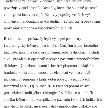
Tradičně se za indikaci k operační stabilizaci hrudní stěny
považuje vlající hrudník. Benefity, které této skupině pacientů
chirurgická intervence přináší, byly popsány ve třech výše
zmíněných randomizovaných studiích [
12, 20, 32
] a opakovaně
prokázány v mnoha retrospektivních studiích.
Recentní studie prokázaly lepší výstupní parametry
i u chirurgicky léčených pacientů s běžnějším typem hrudního
traumatu, jakým je sériová zlomenina žeber s dislokací. Uchida
a kol. prokázali u operačně léčených pacientů s mnohočetnými
dislokovanými zlomeninami žeber bez přítomnosti vlajícího
hrudníku kratší dobu nutnosti umělé plicní ventilace, nižší
incidenci pneumonie a kratší dobu pobytu na jednotkách
intenzivní péče [
33
]. V roce 2016 Pieracci popsal ve své
prospektivní studii přínos chirurgické stabilizace na průběh
a délku léčení a míru komplikací u pacientů i v jiných indikacích
než vlající hrudník, mezi něž patřily mnohočetné dislokované