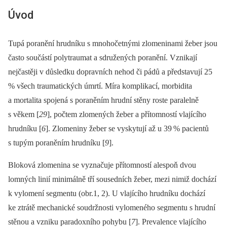
Úvod
Tupá poranění hrudníku s mnohočetnými zlomeninami žeber jsou
často součástí polytraumat a sdružených poranění. Vznikají
nejčastěji v důsledku dopravních nehod či pádů a představují 25
% všech traumatických úmrtí. Míra komplikací, morbidita
a mortalita spojená s poraněním hrudní stěny roste paralelně
s věkem [
29
], počtem zlomených žeber a přítomností vlajícího
hrudníku [
6
]. Zlomeniny žeber se vyskytují až u 39
% pacientů
s tupým poraněním hrudníku [
9
].
Bloková zlomenina se vyznačuje přítomností alespoň dvou
lomných linií minimálně tří sousedních žeber, mezi nimiž dochází
k vylomení segmentu (obr.1, 2). U vlajícího hrudníku dochází
ke ztrátě mechanické soudržnosti vylomeného segmentu s hrudní
stěnou a vzniku paradoxního pohybu [
7
]. Prevalence vlajícího