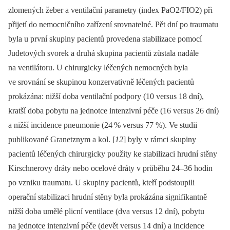
zlomených žeber a ventilační parametry (index PaO2/FIO2) při
přijetí do nemocničního zařízení srovnatelné. Pět dní po traumatu
byla u první skupiny pacientů provedena stabilizace pomocí
Judetových svorek a druhá skupina pacientů zůstala nadále
na ventilátoru. U chirurgicky léčených nemocných byla
ve srovnání se skupinou konzervativně léčených pacientů
prokázána: nižší doba ventilační podpory (10 versus 18 dní),
kratší doba pobytu na jednotce intenzivní péče (16 versus 26 dní)
a nižší incidence pneumonie (24
% versus 77 %). Ve studii
publikované Granetznym a kol. [
12
] byly v rámci skupiny
pacientů léčených chirurgicky použity ke stabilizaci hrudní stěny
Kirschnerovy dráty nebo ocelové dráty v průběhu 24–36 hodin
po vzniku traumatu. U skupiny pacientů, kteří podstoupili
operační stabilizaci hrudní stěny byla prokázána signifikantně
nižší doba umělé plicní ventilace (dva versus 12 dní), pobytu
na jednotce intenzivní péče (devět versus 14 dní) a incidence