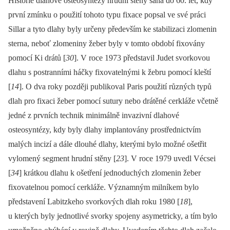
Historie dlahové osteosyntézy hrudní stěny sahá do 60. let, kdy
první zmínku o použití tohoto typu fixace popsal ve své práci
Sillar a tyto dlahy byly určeny především ke stabilizaci zlomenin
sterna, neboť zlomeniny žeber byly v tomto období fixovány
pomocí Ki drátů [
30
]. V roce 1973 představil Judet svorkovou
dlahu s postranními háčky fixovatelnými k žebru pomocí kleští
[
14
]. O dva roky později publikoval Paris použití různých typů
dlah pro fixaci žeber pomocí sutury nebo drátěné cerkláže včetně
jedné z prvních technik minimálně invazivní dlahové
osteosyntézy, kdy byly dlahy implantovány prostřednictvím
malých incizí a dále dlouhé dlahy, kterými bylo možné ošetřit
vylomený segment hrudní stěny [
23
]. V roce 1979 uvedl Vécsei
[
34
] krátkou dlahu k ošetření jednoduchých zlomenin žeber
fixovatelnou pomocí cerkláže. Významným milníkem bylo
představení Labitzkeho svorkových dlah roku 1980 [
18
],
u kterých byly jednotlivé svorky spojeny asymetricky, a tím bylo