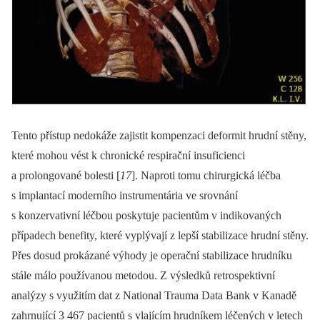
Tento přístup nedokáže zajistit kompenzaci deformit hrudní stěny,
které mohou vést k chronické respirační insuficienci
a prolongované bolesti [
17
]. Naproti tomu chirurgická léčba
s implantací moderního instrumentária ve srovnání
s konzervativní léčbou poskytuje pacientům v indikovaných
případech benefity, které vyplývají z lepší stabilizace hrudní stěny.
Přes dosud prokázané výhody je operační stabilizace hrudníku
stále málo používanou metodou. Z výsledků retrospektivní
analýzy s využitím dat z National Trauma Data Bank v Kanadě
zahrnující 3 467 pacientů s vlajícím hrudníkem léčených v letech