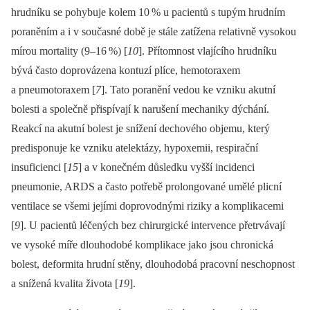
hrudníku se pohybuje kolem 10
% u pacientů s tupým hrudním
poraněním a i v současné době je stále zatížena relativně vysokou
mírou mortality (9–16
%) [
10
]. Přítomnost vlajícího hrudníku
bývá často doprovázena kontuzí plíce, hemotoraxem
a pneumotoraxem [
7
]. Tato poranění vedou ke vzniku akutní
bolesti a společně přispívají k narušení mechaniky dýchání.
Reakcí na akutní bolest je snížení dechového objemu, který
predisponuje ke vzniku atelektázy, hypoxemii, respirační
insuficienci [
15
] a v konečném důsledku vyšší incidenci
pneumonie, ARDS a často potřebě prolongované umělé plicní
ventilace se všemi jejími doprovodnými riziky a komplikacemi
[
9
]. U pacientů léčených bez chirurgické intervence přetrvávají
ve vysoké míře dlouhodobé komplikace jako jsou chronická
bolest, deformita hrudní stěny, dlouhodobá pracovní neschopnost
a snížená kvalita života [
19
].