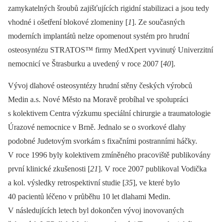
zamykatelných šroubů zajišťujících rigidní stabilizaci a jsou tedy
vhodné i ošetření blokové zlomeniny [
1
]. Ze současných
moderních implantátů nelze opomenout systém pro hrudní
osteosyntézu STRATOS™ firmy MedXpert vyvinutý Univerzitní
nemocnicí ve Štrasburku a uvedený v roce 2007 [
40
].
Vývoj dlahové osteosyntézy hrudní stěny českých výrobců
Medin a.s. Nové Město na Moravě probíhal ve spolupráci
s kolektivem Centra výzkumu speciální chirurgie a traumatologie
Úrazové nemocnice v Brně. Jednalo se o svorkové dlahy
podobné Judetovým svorkám s fixačními postranními háčky.
V roce 1996 byly kolektivem zmíněného pracoviště publikovány
první klinické zkušenosti [
21
]. V roce 2007 publikoval Vodička
a kol. výsledky retrospektivní studie [
35
], ve které bylo
40 pacientů léčeno v průběhu 10 let dlahami Medin.
V následujících letech byl dokončen vývoj inovovaných