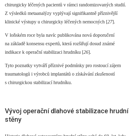
chirurgicky léčených pacientů v rámci randomizovaných studií.
Z výsledků metaanalýzy vyplývají signifikantně příznivější
klinické výstupy u chirurgicky léčených nemocných [
27
].
V loňském roce byla navíc publikována nová doporučení
na základě konsensu expertů, která rozšiřují dosud známé
indikace k operační stabilizaci hrudníku [
26
].
Tyto poznatky vytváří příznivé podmínky pro rostoucí zájem
traumatologů i výrobců implantátů o získávání zkušeností
s chirurgickou stabilizací hrudníku.
Vývoj operační dlahové stabilizace hrudní
stěny