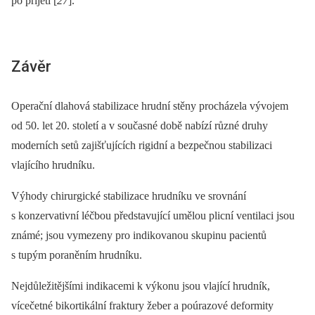
po přijetí [
27
].
Závěr
Operační dlahová stabilizace hrudní stěny procházela vývojem
od 50. let 20. století a v současné době nabízí různé druhy
moderních setů zajišťujících rigidní a bezpečnou stabilizaci
vlajícího hrudníku.
Výhody chirurgické stabilizace hrudníku ve srovnání
s konzervativní léčbou představující umělou plicní ventilaci jsou
známé; jsou vymezeny pro indikovanou skupinu pacientů
s tupým poraněním hrudníku.
Nejdůležitějšími indikacemi k výkonu jsou vlající hrudník,
vícečetné bikortikální fraktury žeber a poúrazové deformity