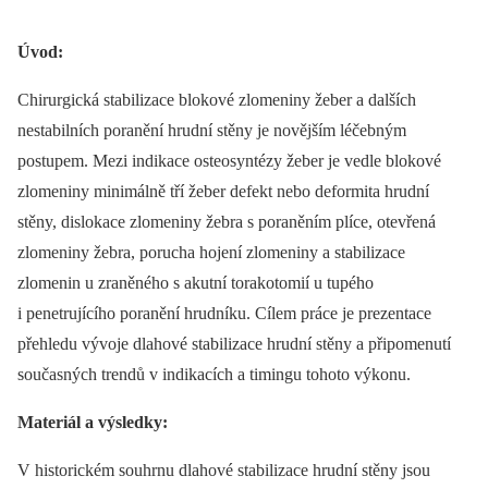
Úvod:
Chirurgická stabilizace blokové zlomeniny žeber a dalších
nestabilních poranění hrudní stěny je novějším léčebným
postupem. Mezi indikace osteosyntézy žeber je vedle blokové
zlomeniny minimálně tří žeber defekt nebo deformita hrudní
stěny, dislokace zlomeniny žebra s poraněním plíce, otevřená
zlomeniny žebra, porucha hojení zlomeniny a stabilizace
zlomenin u zraněného s akutní torakotomií u tupého
i penetrujícího poranění hrudníku. Cílem práce je prezentace
přehledu vývoje dlahové stabilizace hrudní stěny a připomenutí
současných trendů v indikacích a timingu tohoto výkonu.
Materiál a výsledky:
V historickém souhrnu dlahové stabilizace hrudní stěny jsou