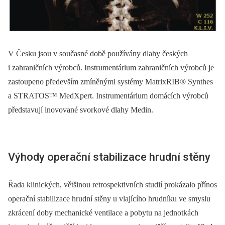
V Česku jsou v současné době používány dlahy českých
i zahraničních výrobců. Instrumentárium zahraničních výrobců je
zastoupeno především zmíněnými systémy MatrixRIB® Synthes
a STRATOS™ MedXpert. Instrumentárium domácích výrobců
představují inovované svorkové dlahy Medin.
Výhody operační stabilizace hrudní stěny
Řada klinických, většinou retrospektivních studií prokázalo přínos
operační stabilizace hrudní stěny u vlajícího hrudníku ve smyslu
zkrácení doby mechanické ventilace a pobytu na jednotkách