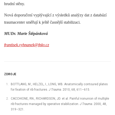
hrudní stěny.
Nová doporučení vyplývající z výsledků analýzy dat z databází
traumacenter směřují k ještě časnější stabilizaci.
MUDr. Marie Štěpánková
frantisek.vyhnanek@fnkv.cz
ZDROJE
BOTTLANG, M., HELZEL, I., LONG, WB. Anatomically contoured plates
for fixation of rib fractures.
J Trauma
. 2010, 68, 611–615.
CACCHIONE, RN., RICHARDSON, JD. et al. Painful nonunion of multiple
rib fractures managed by operative stabilization.
J Trauma
. 2000, 48,
319–321.