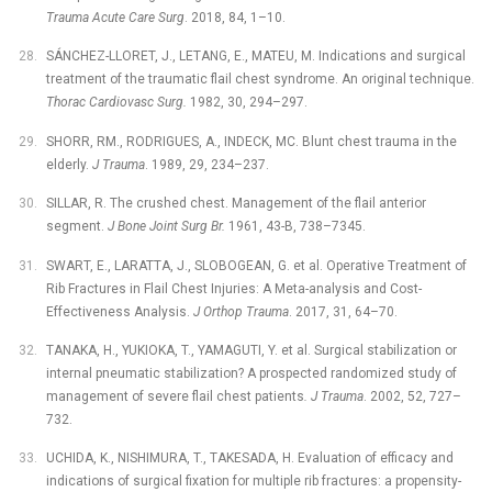
Trauma Acute Care Surg
. 2018, 84, 1–10.
SÁNCHEZ-LLORET, J., LETANG, E., MATEU, M. Indications and surgical
treatment of the traumatic flail chest syndrome. An original technique.
Thorac Cardiovasc Surg.
1982, 30, 294–297.
SHORR, RM., RODRIGUES, A., INDECK, MC. Blunt chest trauma in the
elderly.
J Trauma
. 1989, 29, 234–237.
SILLAR, R. The crushed chest. Management of the flail anterior
segment.
J Bone Joint Surg Br.
1961, 43-B, 738–7345.
SWART, E., LARATTA, J., SLOBOGEAN, G. et al. Operative Treatment of
Rib Fractures in Flail Chest Injuries: A Meta-analysis and Cost-
Effectiveness Analysis.
J Orthop Trauma
. 2017, 31, 64–70.
TANAKA, H., YUKIOKA, T., YAMAGUTI, Y. et al. Surgical stabilization or
internal pneumatic stabilization? A prospected randomized study of
management of severe flail chest patients
. J Trauma
. 2002, 52, 727–
732.
UCHIDA, K., NISHIMURA, T., TAKESADA, H. Evaluation of efficacy and
indications of surgical fixation for multiple rib fractures: a propensity-