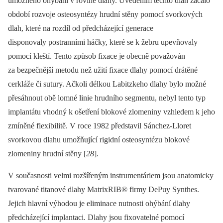
umožněno ohýbání v rovině dlahy. Uvedením těchto dlah začalo
období rozvoje osteosyntézy hrudní stěny pomocí svorkových
dlah, které na rozdíl od předcházející generace
disponovaly postranními háčky, které se k žebru upevňovaly
pomocí kleští. Tento způsob fixace je obecně považován
za bezpečnější metodu než užití fixace dlahy pomocí drátěné
cerkláže či sutury. Ačkoli délkou La­bitzkeho dlahy bylo možné
přesáhnout obě lomné linie hrudního segmentu, nebyl tento typ
implantátu vhodný k ošetření blokové zlomeniny vzhledem k jeho
zmíněné flexibilitě. V roce 1982 představil Sánchez-Lloret
svorkovou dlahu umožňující rigidní osteosyntézu blokové
zlomeniny hrudní stěny [
28
].
V současnosti velmi rozšířeným instrumentáriem jsou anatomicky
tvarované titanové dlahy MatrixRIB® firmy DePuy Synthes.
Jejich hlavní výhodou je eliminace nutnosti ohýbání dlahy
předcházející implantaci. Dlahy jsou fixovatelné pomocí