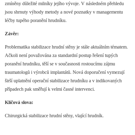
zmíněny důležité milníky jejího vývoje. V následném přehledu
jsou shrnuty výhody metody a nové poznatky v managementu
léčby tupého poranění hrudníku.
Závěr:
Problematika stabilizace hrudní stěny je stále aktuálním tématem.
Ačkoli není považována za stan­dardní postup řešení tupých
poranění hrudníku, těší se v současnosti rostoucímu zájmu
traumatologů i výrobců implantátů. Nová doporučení vymezují
širší uplatnění operační stabilizace hrudníku a v indikovaných
případech pak směřují k velmi časné intervenci.
Klíčová slova:
Chirurgická stabilizace hrudní stěny, vlající hrudník.