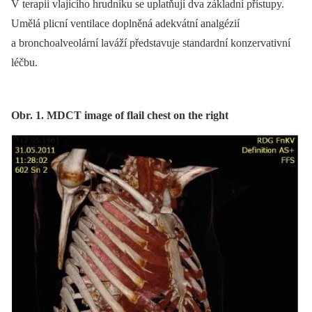
V terapii vlajícího hrudníku se uplatňují dva základní přístupy.
Umělá plicní ventilace doplněná adekvátní analgézií
a bronchoalveolární laváží představuje standardní konzervativní
léčbu.
Obr. 1. MDCT image of flail chest on the right