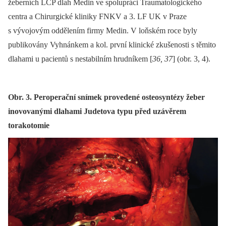
žeberních LCP dlah Medin ve spolupráci Traumatologického
centra a Chirurgické kliniky FNKV a 3. LF UK v Praze
s vývojovým oddělením firmy Medin. V loňském roce byly
publikovány Vyhnánkem a kol. první klinické zkušenosti s těmito
dlahami u pacientů s nestabilním hrudníkem [
36, 37
] (obr. 3, 4).
Obr. 3. Peroperační snímek provedené osteosyntézy žeber
inovovanými dlahami Judetova typu před uzávěrem
torakotomie