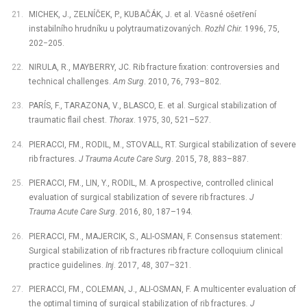
MICHEK, J., ZELNÍČEK, P., KUBAČÁK, J. et al. Včasné ošetření
instabilního hrudníku u polytraumatizovaných.
Rozhl Chir.
1996, 75,
202−205.
NIRULA, R., MAYBERRY, JC. Rib fracture fixation: controversies and
technical challenges.
Am Surg
. 2010, 76, 793–802.
PARÍS, F., TARAZONA, V., BLASCO, E. et al. Surgical stabilization of
traumatic flail chest.
Thorax
. 1975, 30, 521–527.
PIERACCI, FM., RODIL, M., STOVALL, RT. Surgical stabilization of severe
rib fractures.
J Trauma Acute Care Surg
. 2015, 78, 883–887.
PIERACCI, FM., LIN, Y., RODIL, M. A prospective, controlled clinical
evaluation of surgical stabilization of severe rib fractures.
J
Trauma Acute Care Surg
. 2016, 80, 187–194.
PIERACCI, FM., MAJERCIK, S., ALI-OSMAN, F. Consensus statement:
Surgical stabilization of rib fractures rib fracture collo­quium clinical
practice guidelines.
Inj
. 2017, 48, 307–321.
PIERACCI, FM., COLEMAN, J., ALI-OSMAN, F. A multicenter eva­luation of
the optimal timing of surgical stabilization of rib fractures
. J