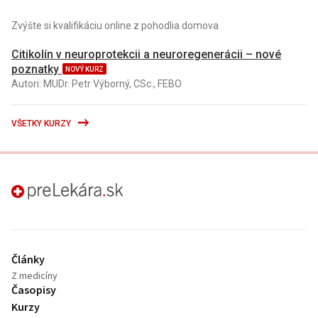
Zvýšte si kvalifikáciu online z pohodlia domova
Citikolín v neuroprotekcii a neuroregenerácii – nové
poznatky
NOVÝ KURZ
Autori: MUDr. Petr Výborný, CSc., FEBO
VŠETKY KURZY
preLekára.sk
Články
Z medicíny
Časopisy
Kurzy