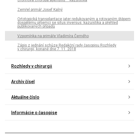
Crohnova choroba apendixu – kazuistika
Zemřel primář Josef Kalný
Ortotopická transplantace jater redukovaným a rotovaným štěpem
dospělému příjemci se situs inversus: kazuistika a přehled
publikovaných případů
Vzpomínka na primáře Vladimíra Černého
Zápis z jednání schůze Redakční rady časopisu Rozhledy
v chirurgii, konané dne 7. 11. 2018
Rozhledy v chirurgii
Archív čísel
Aktuálne číslo
Informácie o časopise