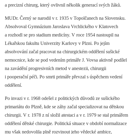
a precizní chirurg, který ovlivnil několik generací svých žáků.
MUDr. Černý se narodil v r. 1935 v Topolčanech na Slovensku.
Absolvoval Gymnázium Jaroslava Vrchlického v Klatovech
a rozhodl se pro stadium medicíny. V roce 1954 nastoupil na
Lékařskou fakultu Univerzity Karlovy v Plzni. Po jejím
absolvování začal pracovat na chirurgickém oddělení sušické
nemocnice, kde se pod vedením primáře J. Vovsa aktivně podílel
na zavádění progresivních metod v anestezii, chirurgii
i pooperační péči. Po smrti primáře převzal s úspěchem vedení
oddělení.
Po invazi v r. 1968 odešel z politických důvodů ze sušického
primariátu do Plzně, kde se záhy začal specializovat na dětskou
chirurgii. V r. 1978 z ní složil atestaci a v r. 1979 se stal primářem
oddělení dětské chirurgie. Politická situace v období normalizace
mu však nedovolila plně rozvinout jeho vědecké ambice,