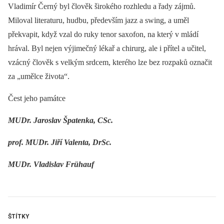
Vladimír Černý byl člověk širokého rozhledu a řady zájmů.
Miloval literaturu, hudbu, především jazz a swing, a uměl
překvapit, když vzal do ruky tenor saxofon, na který v mládí
hrával. Byl nejen výjimečný lékař a chirurg, ale i přítel a učitel,
vzácný člověk s velkým srdcem, kterého lze bez rozpaků označit
za „umělce života“.
Čest jeho památce
MUDr. Jaroslav Špatenka, CSc.
prof. MUDr. Jiří Valenta, DrSc.
MUDr. Vladislav Frühauf
ŠTÍTKY