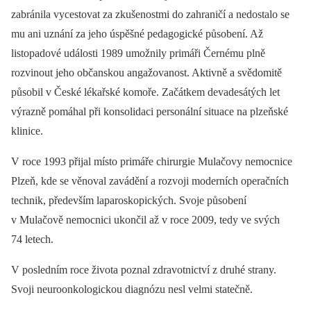
zabránila vycestovat za zkušenostmi do zahraničí a nedostalo se
mu ani uznání za jeho úspěšné pedagogické působení. Až
listopadové události 1989 umožnily primáři Černému plně
rozvinout jeho občanskou angažovanost. Aktivně a svědomitě
působil v České lékařské komoře. Začátkem devadesátých let
výrazně pomáhal při konsolidaci personální situace na plzeňské
klinice.
V roce 1993 přijal místo primáře chirurgie Mulačovy nemocnice
Plzeň, kde se věnoval zavádění a rozvoji moderních operačních
technik, především laparoskopických. Svoje působení
v Mulačově nemocnici ukončil až v roce 2009, tedy ve svých
74 letech.
V posledním roce života poznal zdravotnictví z druhé strany.
Svoji neuroonkologickou diagnózu nesl velmi statečně.