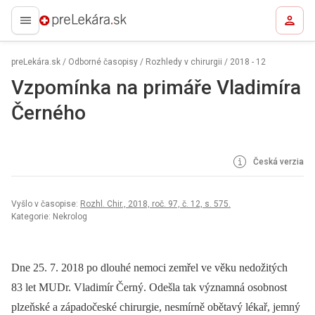
preLekára.sk
preLekára.sk
/
Odborné časopisy
/
Rozhledy v chirurgii
/
2018 - 12
Vzpomínka na primáře Vladimíra
Černého
Česká verzia
Vyšlo v časopise:
Rozhl. Chir., 2018, roč. 97, č. 12, s. 575.
Kategorie: Nekrolog
Dne 25. 7. 2018 po dlouhé nemoci zemřel ve věku nedožitých
83 let MUDr. Vladimír Černý. Odešla tak významná osobnost
plzeňské a západočeské chirurgie, nesmírně obětavý lékař, jemný