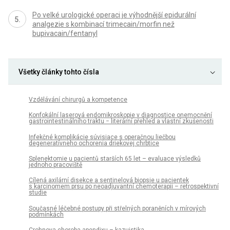
Po velké urologické operaci je výhodnější epidurální
analgezie s kombinací trimecain/morfin než
bupivacain/fentanyl
Všetky články tohto čísla
Vzdělávání chirurgů a kompetence
Konfokální laserová endomikroskopie v diagnostice onemocnění
gastrointestinálního traktu − literární přehled a vlastní zkušenosti
Infekčné komplikácie súvisiace s operačnou liečbou
degeneratívneho ochorenia driekovej chrbtice
Splenektomie u pacientů starších 65 let – evaluace výsledků
jednoho pracoviště
Cílená axilární disekce a sentinelová biopsie u pacientek
s karcinomem prsu po neoadjuvantní chemoterapii – retrospektivní
studie
Současné léčebné postupy při střelných poraněních v mírových
podmínkách