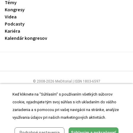
Témy
Kongresy
Videa
Podcasty
Kariéra
Kalendár kongresov
© 2008-2026 MeDitorial | ISSN 1803-6597
Stránky preLekára.sk sú určené výhradne odborníkom v zdravotníctve.
Čítajte
prehlásenie
a
Zásady spracovania osobných údajov
.
Keď kliknete na "Súhlasím" s používaním všetkých súborov
cookie, vyjadrujete tým svoj súhlas s ich ukladaním do vášho
zariadenia a s pomocou pri vašej navigácii na stránke, analýze
využívania údajov pri našich marketingových aktivitách.
Podrobné nastavenia
Súhlasím a pokračovať