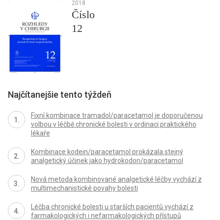
2018
Číslo
12
Najčítanejšie tento týždeň
Fixní kombinace tramadol/paracetamol je doporučenou
volbou v léčbě chronické bolesti v ordinaci praktického
lékaře
Kombinace kodein/paracetamol prokázala stejný
analgetický účinek jako hydrokodon/paracetamol
Nová metoda kombinované analgetické léčby vychází z
multimechanistické povahy bolesti
Léčba chronické bolesti u starších pacientů vychází z
farmakologických i nefarmakologických přístupů