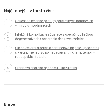
Najčítanejšie v tomto čísle
Současné léčebné postupy při střelných poraněních
v mírových podmínkách
Infekčné komplikácie súvisiace s operačnou liečbou
degeneratívneho ochorenia driekovej chrbtice
Cílená axilární disekce a sentinelová biopsie u pacientek
s karcinomem prsu po neoadjuvantní chemoterapii –
retrospektivní studie
Crohnova choroba apendixu – kazuistika
Kurzy