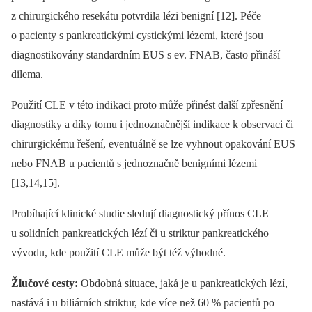
z chirurgického resekátu potvrdila lézi benigní [12]. Péče
o pacienty s pankreatickými cystickými lézemi, které jsou
diagnostikovány standardním EUS s ev. FNAB, často přináší
dilema.
Použití CLE v této indikaci proto může přinést další zpřesnění
diagnostiky a díky tomu i jednoznačnější indikace k observaci či
chirurgickému řešení, eventuálně se lze vyhnout opakování EUS
nebo FNAB u pacientů s jednoznačně benigními lézemi
[13,14,15].
Probíhající klinické studie sledují diagnostický přínos CLE
u solidních pankreatických lézí či u striktur pankreatického
vývodu, kde použití CLE může být též výhodné.
Žlučové cesty:
Obdobná situace, jaká je u pankreatických lézí,
nastává i u biliárních striktur, kde více než 60 % pacientů po