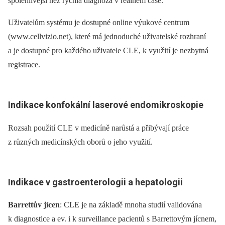
spolehlivější než rychlá diagnóza v reálném čase.
Uživatelům systému je dostupné online výukové centrum
(www.cellvizio.net), které má jednoduché uživatelské rozhraní
a je dostupné pro každého uživatele CLE, k využití je nezbytná
registrace.
Indikace konfokální laserové endomikroskopie
Rozsah použití CLE v medicíně narůstá a přibývají práce
z různých medicínských oborů o jeho využití.
Indikace v gastroenterologii a hepatologii
Barrettův jícen
: CLE je na základě mnoha studií validována
k diagnostice a ev. i k surveillance pacientů s Barrettovým jícnem,