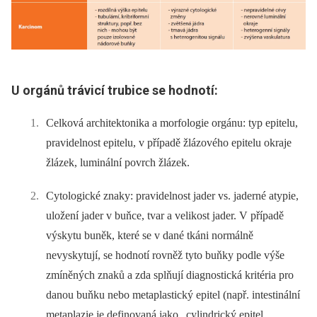
U orgánů trávicí trubice se hodnotí:
Celková architektonika a morfologie orgánu: typ epitelu,
pravidelnost epitelu, v případě žlázového epitelu okraje
žlázek, luminální povrch žlázek.
Cytologické znaky: pravidelnost jader vs. jaderné atypie,
uložení jader v buňce, tvar a velikost jader. V případě
výskytu buněk, které se v dané tkáni normálně
nevyskytují, se hodnotí rovněž tyto buňky podle výše
zmíněných znaků a zda splňují diagnostická kritéria pro
danou buňku nebo metaplastický epitel (např. intestinální
metaplazie je definovaná jako „cylindrický epitel