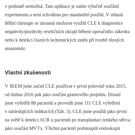
v podstatě nemožná. Tato aplikace je zatím výlučně součástí
experimentu a není schválena pro standardní použití. V oblasti
břišní chirurgie se zkoumá možnost využití CLE k diagnostice
negativity/pozitivity resekčních okrajů během operačního zákroku
nebo k detekci časných ischemických změn při tvorbě různých
anastomóz.
Vlastní zkušenosti
V IKEM jsme začali CLE používat v první polovině roku 2015,
od dubna 2016 pak jako součást grantového projektu. Dosud
jsme vyšetřili 88 pacientů a provedli jsme 111 CLE vyšetření
v následujících indikacích (Tab. 3). CLE jsme použili jako první
na světě k detekci ACR u pacientů po transplantaci tenkého střeva
jako součást MVTx. Všichni pacienti podstoupili endoskopii