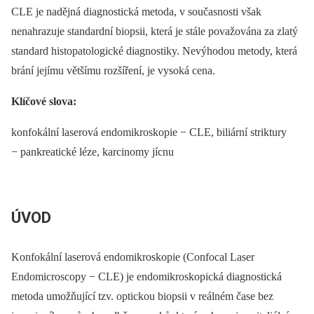
CLE je nadějná diagnostická metoda, v současnosti však
nenahrazuje standardní biopsii, která je stále považována za zlatý
standard histopatologické diagnostiky. Nevýhodou metody, která
brání jejímu většímu rozšíření, je vysoká cena.
Klíčové slova:
konfokální laserová endomikroskopie −⁠ CLE, biliární striktury
−⁠ pankreatické léze, karcinomy jícnu
ÚVOD
Konfokální laserová endomikroskopie (Confocal Laser
Endomicroscopy −⁠ CLE) je endomikroskopická diagnostická
metoda umožňující tzv. optickou biopsii v reálném čase bez