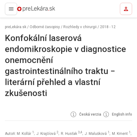
preLekára.sk
preLekára.sk
/
Odborné časopisy
/
Rozhledy v chirurgii
/
2018 - 12
Konfokální laserová
endomikroskopie v diagnostice
onemocnění
gastrointestinálního traktu −
literární přehled a vlastní
zkušenosti
Česká verzia
English info
1
2
3,4
1
1
Autoři: M. Kollár
; J. Krajčíová
; R. Husťak
; J. Malušková
; M. Kment
;