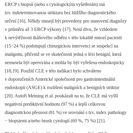
ERCP s biopsií (nebo s cytologickým vyšetřením) má
tzv. indeterminovanou strikturu bez bližšího diagnostického
určení [16]. Někdy musejí být provedeny pro stanovení diagnózy
v průměru až 3 ERCP výkony [17]. Není divu, že vzhledem
k nevýtěžnosti tkáňového odběru v této lokalitě mnozí pacienti
(15−24 %) podstupují chirurgickou intervenci se suspekcí na
malignitu, přičemž se ve skutečnosti jedná o lézi benigní, která
nemusela být operována a mohla by být vyřešena endoskopicky
[18,19]. Použití CLE v této indikaci bylo schváleno
v doporučeních Americké společnosti pro gastrointestinální
endoskopii (ASGE) k rozlišení maligních a benigních striktur
[20]. Autoři Meining et al. poukázali na to, že CLE má vyšší
negativní prediktivní hodnotu (97 %) a lepší celkovou
diagnostickou přesnost (81 %) ve srovnání s tzv. index pathology
−⁠ biopsiemi a/nebo brush cytologií (69 %, 75 %) [21].