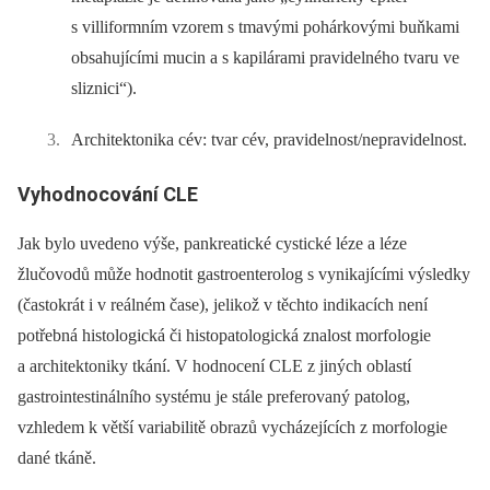
s villiformním vzorem s tmavými pohárkovými buňkami
obsahujícími mucin a s kapilárami pravidelného tvaru ve
sliznici“).
Architektonika cév: tvar cév, pravidelnost/nepravidelnost.
Vyhodnocování CLE
Jak bylo uvedeno výše, pankreatické cystické léze a léze
žlučovodů může hodnotit gastroenterolog s vynikajícími výsledky
(častokrát i v reálném čase), jelikož v těchto indikacích není
potřebná histologická či histopatologická znalost morfologie
a architektoniky tkání. V hodnocení CLE z jiných oblastí
gastrointestinálního systému je stále preferovaný patolog,
vzhledem k větší variabilitě obrazů vycházejících z morfologie
dané tkáně.