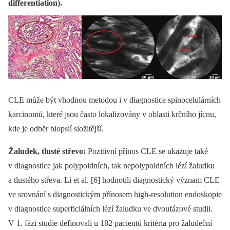
differentiation).
CLE může být vhodnou metodou i v diagnostice spinocelulárních
karcinomů, které jsou často lokalizovány v oblasti krčního jícnu,
kde je odběr biopsií složitější.
Žaludek, tlusté střevo:
Pozitivní přínos CLE se ukazuje také
v diagnostice jak polypoidních, tak nepolypoidních lézí žaludku
a tlustého střeva. Li et al. [6] hodnotili diagnostický význam CLE
ve srovnání s diagnostickým přínosem high-resolution endoskopie
v diagnostice superficiálních lézí žaludku ve dvoufázové studii.
V 1. fázi studie definovali u 182 pacientů kritéria pro žaludeční