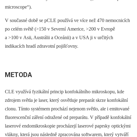
microscope“).
V současné době se pCLE používá ve více než 470 nemocnicích
po celém světě (>150 v Severní Americe, >200 v Evropě
a >100 v Asii, Austrálii a Oceánii) a v USA ji v určitých
indikacích hradí zdravotní pojišťovny.
METODA
CLE využívá fyzikální princip konfokálního mikroskopu, kde
zdrojem světla je laser, který osvětluje preparát skrze konfokální
clonu. Tímto systémem prochází nejenom světlo, ale i emitované
fluorescenční záření odražené od preparátu. V případě konfokální
laserové endomikroskopie procházejí laserové paprsky optickými
vlákny, která jsou následně zpracována softwarem, který vytváří