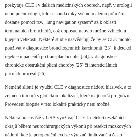
poskytuje CLE i v dalších medicínských oborech, např. v urologii
nebo pneumologii, kde se sonda díky svému malému průměru
dostane pomocí tzv. „lung navigation system“ až k oblasti
terminálních bronchiolů, což doposud nebylo možné vzhledem
k jejich velikosti. Některé studie nasvědčují, že by se CLE mohlo
používat v diagnostice bronchogenních karcinomů [23], k detekci
rejekce u pacientů po transplantaci plic [24], v diagnostice
chronické obstrukční plicní choroby [25] či intersticiálních
plicních procesů [26].
Neméně slibné je využití CLE v diagnostice nádorů hlasivek, a to
zejména tumorů s glotickou lokalizací, které mají horší prognózu.
Provedení biopsie v této lokalitě prakticky není možné.
Některá pracoviště v USA využívají CLE k detekci resekčních
okrajů během neurochirurgických výkonů při resekci mozkových
nádorů, kde je peroperační excize výrazně limitovaná a často