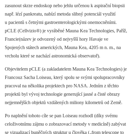
zasunout skrze endoskop nebo jehlu určenou k aspirační biopsii
např. lézí pankreatu, nabízí metoda slibný potenciál využití
u pacientů s četnými gastroenterologickými onemocněními.
pCLE (Cellvizio®) je vyráběné Mauna Kea Technologies, Paříž,
Francie(název je odvozený od nejvyšší hory Havaje ve
Spojených státech amerických, Mauna Kea, 4205 m n. m., na
vrcholu které se nachází astronomická observatoř).
Objevitelem pCLE (a zakladatelem Mauna Kea Technologies) je
Francouz Sacha Loiseau, který spolu se svými spolupracovníky
pracoval na několika projektech pro NASA. Jedním z těchto
projektů byl vývoj technologie generující jasné a čisté obrazy
nejjemnějších objektů vzdálených miliony kilometrů od Země.
Po naplnění tohoto cíle se pan Loiseau rozhodl (díky svému
celoživotnímu zájmu o zobrazovací metody v medicíně) zabývat
se vizualizací buněčných struktur u člověka („from telescope to