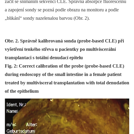
začít se snímáním sekvencí CLE. Správná absorpce fluoresceinu
a zapojení sondy se pozná podle obrazu na monitoru a podle
„blikání“ sondy nazelenalou barvou (Obr. 2).
Obr. 2. Správně kalibrovaná sonda (probe-based CLE) při
vyšetření tenkého střeva u pacientky po multiviscerální
transplantaci s totální denudací epitelu
Fig. 2: Correct calibration of the probe (probe-based CLE)
during endoscopy of the small intestine in a female patient
treated by multivisceral transplantation with total denudation
of the epithelium