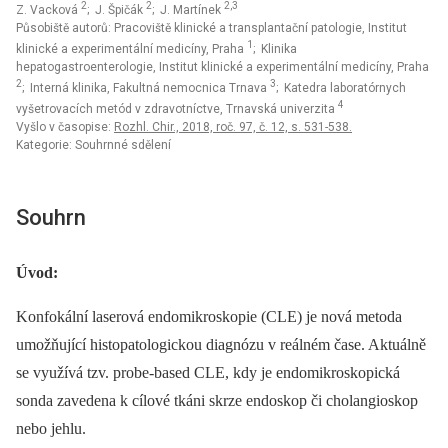
2
2
2,3
Z. Vacková
; J. Špičák
; J. Martínek
Působiště autorů: Pracoviště klinické a transplantační patologie, Institut
1
klinické a experimentální medicíny, Praha
; Klinika
hepatogastroenterologie, Institut klinické a experimentální medicíny, Praha
2
3
; Interná klinika, Fakultná nemocnica Trnava
; Katedra laboratórnych
4
vyšetrovacích metód v zdravotníctve, Trnavská univerzita
Vyšlo v časopise:
Rozhl. Chir., 2018, roč. 97, č. 12, s. 531-538.
Kategorie: Souhrnné sdělení
Souhrn
Úvod:
Konfokální laserová endomikroskopie (CLE) je nová metoda
umožňující histopatologickou diagnózu v reálném čase. Aktuálně
se využívá tzv. probe-based CLE, kdy je endomikroskopická
sonda zavedena k cílové tkáni skrze endoskop či cholangioskop
nebo jehlu.