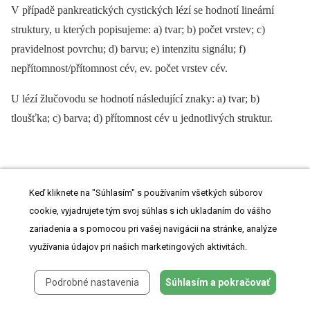
V případě pankreatických cystických lézí se hodnotí lineární
struktury, u kterých popisujeme: a) tvar; b) počet vrstev; c)
pravidelnost povrchu; d) barvu; e) intenzitu signálu; f)
nepřítomnost/přítomnost cév, ev. počet vrstev cév.
U lézí žlučovodu se hodnotí následující znaky: a) tvar; b)
tloušťka; c) barva; d) přítomnost cév u jednotlivých struktur.
VÝSLEDKY
Keď kliknete na "Súhlasím" s používaním všetkých súborov
cookie, vyjadrujete tým svoj súhlas s ich ukladaním do vášho
Jelikož se jedná o přehledový článek, jehož cílem není publikace
zariadenia a s pomocou pri vašej navigácii na stránke, analýze
výsledků, a většina našich studií stále pokračuje (ongoing
využívania údajov pri našich marketingových aktivitách.
studies), uvádíme zde pouze předběžné výsledky studie
podporované grantem Ministerstva zdravotnictví ČR.
Podrobné nastavenia
Súhlasím a pokračovať
Projekt A: Cílem tohoto projektu je stanovit diagnostickou