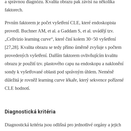
a správnou diagnózu. Kvalita obrazu pak závisí na několika
faktorech.
Prvním faktorem je počet vyšetření CLE, které endoskopista
provedl. Buchner AM, et al. a Gaddam S, et al. uvádějí tzv.
„Cellvizio learning curve“, které činí kolem 30−50 vyšetření
[27,28]. Kvalita obrazu se tedy přímo úměrně zvyšuje s počtem
provedených vyšetření. Dalším faktorem ovlivňujícím kvalitu
obrazu je použití tzv. plastového capu na endoskopu a naklonění
sondy k vyšetřované oblasti pod správným úhlem. Neméně
důležitá je rovněž learning curve lékaře, který sekvence pořízené
CLE hodnotí.
Diagnostická kritéria
Diagnostická kritéria jsou odlišná pro jednotlivé orgány a jejich