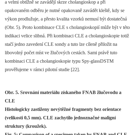
a velmi obtížně se zavádějí skrze cholangioskop a při
opakovaném odběru je nutné opakovaně zavádět kleště, kdy se
výkon prodlužuje, a přesto kvalita vzorků nemusí být dostatečná
(Obr. 5). Proto kombinace CLE s cholangioskopií může být v této
indikaci velice slibná. Při kombinaci CLE a cholangioskopie totiž
stačí jedno zavedení CLE sondy a tuto lze cíleně přiložit na
libovolný počet míst ve žlučových cestách. Sami právě tuto
kombinaci CLE a cholangioskopie typu Spy-glassDSTM
prověřujeme v rámci pilotní studie [22].
Obr. 5. Srovnání materiálu získaného FNAB žlučovodu a
CLE
Histologicky zastiženy nevýtěžné fragmenty bez orientace
(velikosti 0,5 mm). CLE zachytilo jednoznačné maligní
struktury (kroužek).
Fig. 5: Comparison of a specimen taken by FNAB and CLE