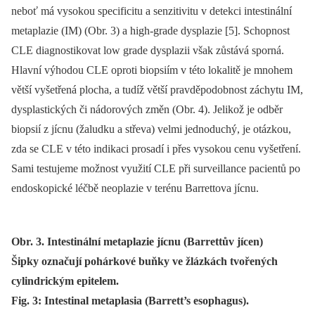
neboť má vysokou specificitu a senzitivitu v detekci intestinální
metaplazie (IM) (Obr. 3) a high-grade dysplazie [5]. Schopnost
CLE diagnostikovat low grade dysplazii však zůstává sporná.
Hlavní výhodou CLE oproti biopsiím v této lokalitě je mnohem
větší vyšetřená plocha, a tudíž větší pravděpodobnost záchytu IM,
dysplastických či nádorových změn (Obr. 4). Jelikož je odběr
biopsií z jícnu (žaludku a střeva) velmi jednoduchý, je otázkou,
zda se CLE v této indikaci prosadí i přes vysokou cenu vyšetření.
Sami testujeme možnost využití CLE při surveillance pacientů po
endoskopické léčbě neoplazie v terénu Barrettova jícnu.
Obr. 3. Intestinální metaplazie jícnu (Barrettův jícen)
Šipky označují pohárkové buňky ve žlázkách tvořených
cylindrickým epitelem.
Fig. 3: Intestinal metaplasia (Barrett’s esophagus).