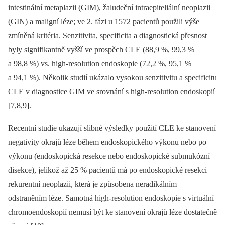
intestinální metaplazii (GIM), žaludeční intraepiteliální neoplazii
(GIN) a maligní léze; ve 2. fázi u 1572 pacientů použili výše
zmíněná kritéria. Senzitivita, specificita a diagnostická přesnost
byly signifikantně vyšší ve prospěch CLE (88,9 %, 99,3 %
a 98,8 %) vs. high-resolution endoskopie (72,2 %, 95,1 %
a 94,1 %). Několik studií ukázalo vysokou senzitivitu a specificitu
CLE v diagnostice GIM ve srovnání s high-resolution endoskopií
[7,8,9].
Recentní studie ukazují slibné výsledky použití CLE ke stanovení
negativity okrajů léze během endoskopického výkonu nebo po
výkonu (endoskopická resekce nebo endoskopické submukózní
disekce), jelikož až 25 % pacientů má po endoskopické resekci
rekurentní neoplazii, která je způsobena neradikálním
odstraněním léze. Samotná high-resolution endoskopie s virtuální
chromoendoskopií nemusí být ke stanovení okrajů léze dostatečně