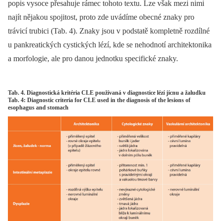
popis vysoce přesahuje rámec tohoto textu. Lze však mezi nimi
najít nějakou spojitost, proto zde uvádíme obecné znaky pro
trávicí trubici (Tab. 4). Znaky jsou v podstatě kompletně rozdílné
u pankreatických cystických lézí, kde se nehodnotí architektonika
a morfologie, ale pro danou jednotku specifické znaky.
Tab. 4. Diagnostická kritéria CLE používaná v diagnostice lézí jícnu a žaludku
Tab. 4: Diagnostic criteria for CLE used in the diagnosis of the lesions of
esophagus and stomach