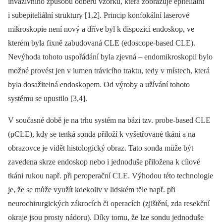
invazivního způsobu odběru vzorků, která zobrazuje epiteliální
i subepiteliální struktury [1,2]. Princip konfokální laserové
mikroskopie není nový a dříve byl k dispozici endoskop, ve
kterém byla fixně zabudovaná CLE (edoscope-based CLE).
Nevýhoda tohoto uspořádání byla zjevná –⁠ endomikroskopii bylo
možné provést jen v lumen trávicího traktu, tedy v místech, která
byla dosažitelná endoskopem. Od výroby a užívání tohoto
systému se upustilo [3,4].
V současné době je na trhu systém na bázi tzv. probe-based CLE
(pCLE), kdy se tenká sonda přiloží k vyšetřované tkáni a na
obrazovce je vidět histologický obraz. Tato sonda může být
zavedena skrze endoskop nebo i jednoduše přiložena k cílové
tkáni rukou např. při peroperační CLE. Výhodou této technologie
je, že se může využít kdekoliv v lidském těle např. při
neurochirurgických zákrocích či operacích (zjištění, zda resekční
okraje jsou prosty nádoru). Díky tomu, že lze sondu jednoduše