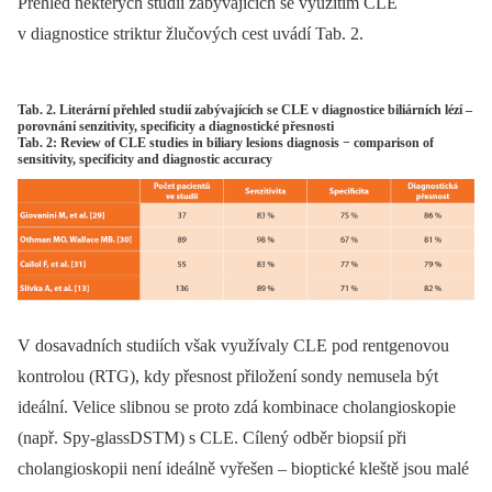
Přehled některých studií zabývajících se využitím CLE
v diagnostice striktur žlučových cest uvádí Tab. 2.
Tab. 2. Literární přehled studií zabývajících se CLE v diagnostice biliárních lézí –
porovnání senzitivity, specificity a diagnostické přesnosti
Tab. 2: Review of CLE studies in biliary lesions diagnosis − comparison of
sensitivity, specificity and diagnostic accuracy
V dosavadních studiích však využívaly CLE pod rentgenovou
kontrolou (RTG), kdy přesnost přiložení sondy nemusela být
ideální. Velice slibnou se proto zdá kombinace cholangioskopie
(např. Spy-glassDSTM) s CLE. Cílený odběr biopsií při
cholangioskopii není ideálně vyřešen –⁠ bioptické kleště jsou malé