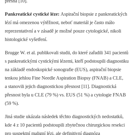
přesná [10].
Pankreatické cystické léze:
Aspirační biopsie z pankreatických
lézí má omezenou výtěžnost, neboť materiál je často málo
reprezentativní a v zásadě je možné pouze cytologické, nikoli
histologické vyšetření.
Brugge W. et al. publikovali studii, do které zařadili 341 pacientů
s pankreatickými cystickými lézemi, kteří podstoupili diagnostiku
na základě endoskopické sonografie (EUS), aspirační biopsie
tenkou jehlou Fine Needle Aspiration Biopsy (FNAB) a CLE,
a stanovili jejich diagnostickou přesnost [11]. Diagnostická
přesnost byla u CLE (79 %) vs. EUS (51 %) a cytologie FNAB
(59 %).
Jiná studie ukázala následek těchto diagnostických nedostatků,
kde 4 z 10 pacientů podstoupili zbytečnou chirurgickou resekci
pro suspektní maligní lézi, ale definitivní diagnóza