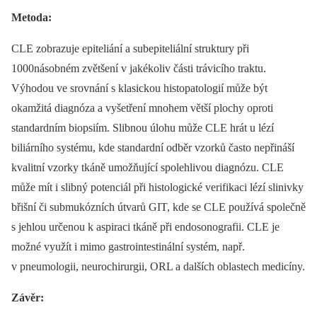
Metoda:
CLE zobrazuje epiteliání a subepiteliální struktury při
1000násobném zvětšení v jakékoliv části trávicího traktu.
Výhodou ve srovnání s klasickou histopatologií může být
okamžitá diagnóza a vyšetření mnohem větší plochy oproti
standardním biopsiím. Slibnou úlohu může CLE hrát u lézí
biliárního systému, kde standardní odběr vzorků často nepřináší
kvalitní vzorky tkáně umožňující spolehlivou diagnózu. CLE
může mít i slibný potenciál při histologické verifikaci lézí slinivky
břišní či submukózních útvarů GIT, kde se CLE používá společně
s jehlou určenou k aspiraci tkáně při endosonografii. CLE je
možné využít i mimo gastrointestinální systém, např.
v pneumologii, neurochirurgii, ORL a dalších oblastech medicíny.
Závěr: