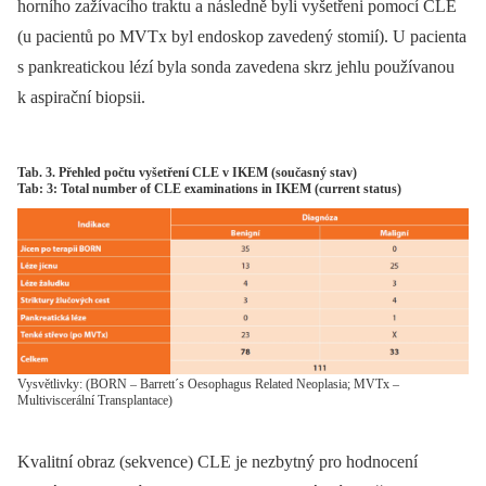
horního zažívacího traktu a následně byli vyšetřeni pomocí CLE
(u pacientů po MVTx byl endoskop zavedený stomií). U pacienta
s pankreatickou lézí byla sonda zavedena skrz jehlu používanou
k aspirační biopsii.
Tab. 3. Přehled počtu vyšetření CLE v IKEM (současný stav)
Tab: 3: Total number of CLE examinations in IKEM (current status)
Vysvětlivky: (BORN – Barrett´s Oesophagus Related Neoplasia; MVTx –
Multiviscerální Transplantace)
Kvalitní obraz (sekvence) CLE je nezbytný pro hodnocení