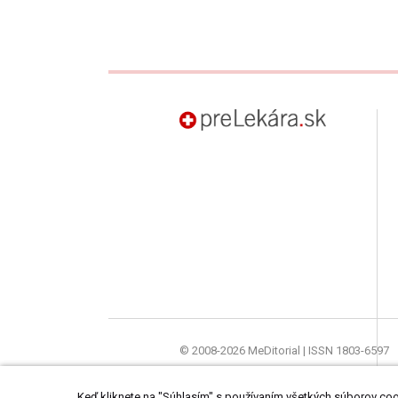
preLekára.sk
© 2008-2026 MeDitorial | ISSN 1803-6597
Stránky preLekára.sk sú určené výhradne o
Keď kliknete na "Súhlasím" s používaním všetkých súborov cook