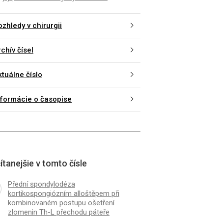
ru cévních poranění
ablaci recidivy hepato
ných na chirurgické klinice
karcinomu
zhledy v chirurgii
na Bulovce
chív čísel
ktuálne číslo
nformácie o časopise
ítanejšie v tomto čísle
Přední spondylodéza
kortikospongiózním alloštěpem při
kombinovaném postupu ošetření
zlomenin Th-L přechodu páteře