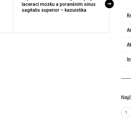
lacerací mozku a poraněním sinus
soubo
sagitalis superior – kazuistika
ošetře
Ro
IPVZ 
Ar
A
I
Najč