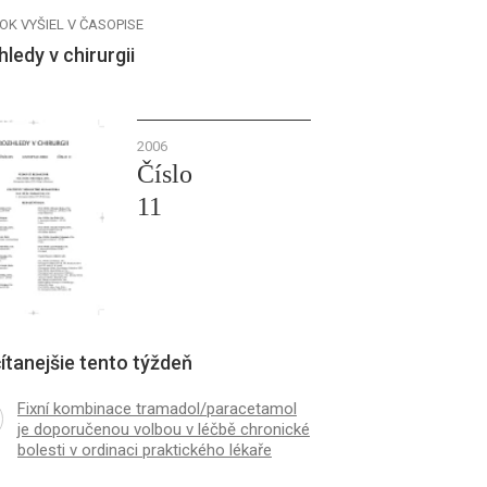
OK VYŠIEL V ČASOPISE
ledy v chirurgii
2006
Číslo
11
ítanejšie tento týždeň
Fixní kombinace tramadol/paracetamol
je doporučenou volbou v léčbě chronické
bolesti v ordinaci praktického lékaře