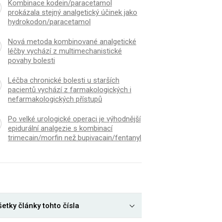
Kombinace kodein/paracetamol
prokázala stejný analgetický účinek jako
hydrokodon/paracetamol
Nová metoda kombinované analgetické
léčby vychází z multimechanistické
povahy bolesti
Léčba chronické bolesti u starších
pacientů vychází z farmakologických i
nefarmakologických přístupů
Po velké urologické operaci je výhodnější
epidurální analgezie s kombinací
trimecain/morfin než bupivacain/fentanyl
etky články tohto čísla