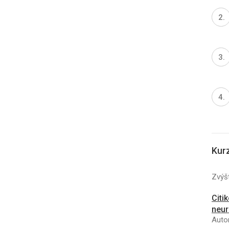
Kur
Zvýšt
Citi
neur
Autor