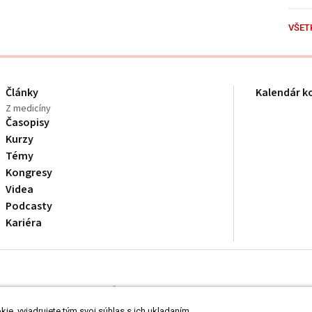
VŠET
Články
Kalendár k
Z medicíny
Časopisy
Kurzy
Témy
Kongresy
Videa
Podcasty
Kariéra
dborníkom v zdravotníctve. Čítajte
prehlásenie
a
Zásady spracovania osobnýc
ie, vyjadrujete tým svoj súhlas s ich ukladaním