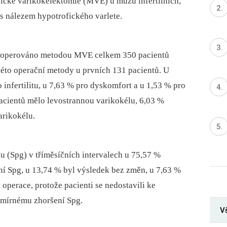
ické varikokelektomie (MVE) u mužů infertilních,
s nálezem hypotrofického varlete.
ce operováno metodou MVE celkem 350 pacientů
této operační metody u prvních 131 pacientů. U
infertilitu, u 7,63 % pro dyskomfort a u 1,53 % pro
pacientů mělo levostrannou varikokélu, 6,03 %
arikokélu.
 (Spg) v tříměsíčních intervalech u 75,57 %
ní Spg, u 13,74 % byl výsledek bez změn, u 7,63 %
operace, protože pacienti se nedostavili ke
 mírnému zhoršení Spg.
Vš