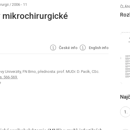
rurgii
/
2006 - 11
ČLÁN
 mikrochirurgické
Rozh
České info
English info
y Univerzity, FN Brno, přednosta: prof. MUDr. D. Pacík, CSc.
 s. 566-569.
e
Najč