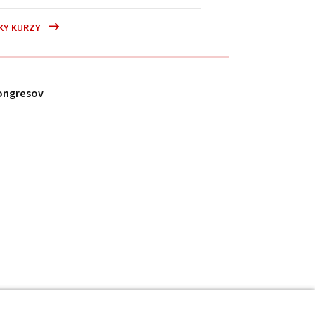
KY KURZY
ongresov
h údajov
.