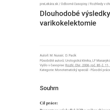
preLekára.sk
/
Odborné časopisy
/
Rozhledy v chi
Dlouhodobé výsledky
varikokelektomie
Autoři: M. Nussir; D. Pacík
Působiště autorů: Urologická klinika, LF Masarykov
Vyšlo v časopise:
Rozhl. Chir., 2006, roč. 85, č. 11,
Kategorie: Monotematický speciál - Původní prác
Souhrn
Cíl práce: