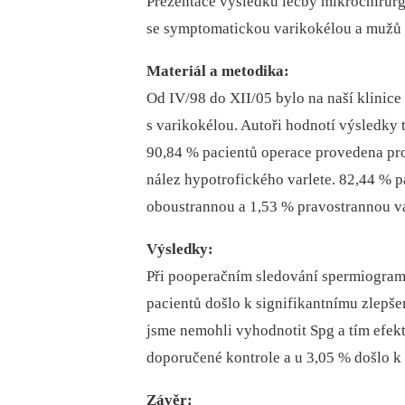
Prezentace výsledků léčby mikrochirurg
se symptomatickou varikokélou a mužů 
Materiál a metodika:
Od IV/98 do XII/05 bylo na naší klini
s varikokélou. Autoři hodnotí výsledky 
90,84 % pacientů operace provedena pro 
nález hypotrofického varlete. 82,44 % 
oboustrannou a 1,53 % pravostrannou v
Výsledky:
Při pooperačním sledování spermiogramu
pacientů došlo k signifikantnímu zlepše
jsme nemohli vyhodnotit Spg a tím efekt 
doporučené kontrole a u 3,05 % došlo k
Závěr: