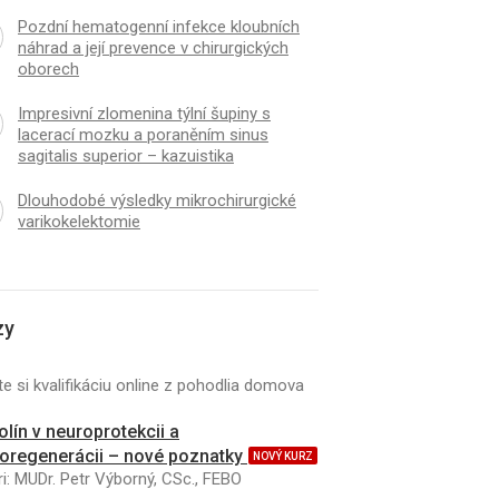
Pozdní hematogenní infekce kloubních
náhrad a její prevence v chirurgických
oborech
Impresivní zlomenina týlní šupiny s
lacerací mozku a poraněním sinus
sagitalis superior – kazuistika
Dlouhodobé výsledky mikrochirurgické
varikokelektomie
zy
e si kvalifikáciu online z pohodlia domova
kolín v neuroprotekcii a
oregenerácii – nové poznatky
NOVÝ KURZ
i: MUDr. Petr Výborný, CSc., FEBO