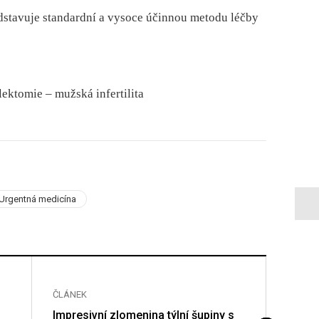
dstavuje standardní a vysoce účinnou metodu léčby
ektomie –⁠ mužská infertilita
Urgentná medicína
ČLÁNEK
ČLÁNE
Impresivní zlomenina týlní šupiny s
Venóz