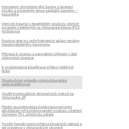
Impresivní zlomenina týlní šupiny s lacerací
mozku a poraněním sinus sagitalis superior –
kazuistika
Venózní trauma v desetiletém souboru cévních
poranění ošetřených na chirurgické klinice IPVZ
na Bulovce
Ruptura jater po radiofrekvenční ablaci recidivy
hepatocelulárního karcinomu
Příprava k operaci s perorálním příjmem v den
plánované operace
K problematice klasifikace infekcí měkkých
tkání
Dlouhodobé výsledky mikrochirurgické
varikokelektomie
Využití kontinuálních eliminačních metod na
chirurgické JIP
Přední spondylodéza kortikospongiózním
alloštěpem při kombinovaném postupu ošetření
zlomenin Th-L přechodu páteře
K
ČLÁNEK
Pozdní hematogenní infekce kloubních náhrad a
ní trauma v desetiletém
Ruptura jater po radi
její prevence v chirurgických oborech