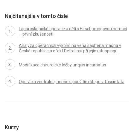
Najčítanejšie v tomto čísle
Laparoskopické operace u dětí s Hirschprungovou nemocí
– první zkušenosti
Analýza operačních výkonů na vena saphena magna v
České republice a efekt Detralexu při jejím strippingu
Modifikace chirurgické léčby unquis incarnatus
Operácia ventrálnej hernie s použitím štepu z fascie lata
Kurzy