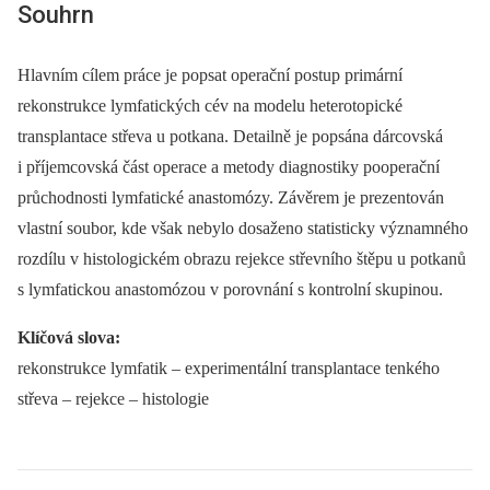
Souhrn
Hlavním cílem práce je popsat operační postup primární
rekonstrukce lymfatických cév na modelu heterotopické
transplantace střeva u potkana. Detailně je popsána dárcovská
i příjemcovská část operace a metody diagnostiky pooperační
průchodnosti lymfatické anastomózy. Závěrem je prezentován
vlastní soubor, kde však nebylo dosaženo statisticky významného
rozdílu v histologickém obrazu rejekce střevního štěpu u potkanů
s lymfatickou anastomózou v porovnání s kontrolní skupinou.
Klíčová slova:
rekonstrukce lymfatik –⁠ experimentální transplantace tenkého
střeva –⁠ rejekce –⁠ histologie