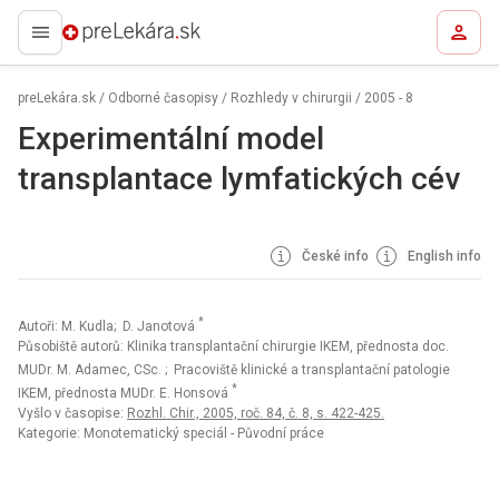
preLekára.sk
preLekára.sk
/
Odborné časopisy
/
Rozhledy v chirurgii
/
2005 - 8
Experimentální model
transplantace lymfatických cév
České info
English info
*
Autoři: M. Kudla; D. Janotová
Působiště autorů: Klinika transplantační chirurgie IKEM, přednosta doc.
MUDr. M. Adamec, CSc.
; Pracoviště klinické a transplantační patologie
*
IKEM, přednosta MUDr. E. Honsová
Vyšlo v časopise:
Rozhl. Chir., 2005, roč. 84, č. 8, s. 422-425.
Kategorie: Monotematický speciál - Původní práce