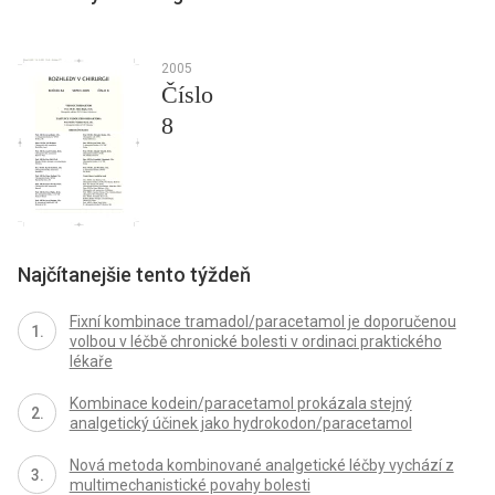
2005
Číslo
8
Najčítanejšie tento týždeň
Fixní kombinace tramadol/paracetamol je doporučenou
volbou v léčbě chronické bolesti v ordinaci praktického
lékaře
Kombinace kodein/paracetamol prokázala stejný
analgetický účinek jako hydrokodon/paracetamol
Nová metoda kombinované analgetické léčby vychází z
multimechanistické povahy bolesti