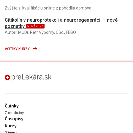
Zvýšte si kvalifikáciu online z pohodlia domova
Citikolín v neuroprotekcii a neuroregenerácii – nové
poznatky
NOVÝ KURZ
Autori: MUDr. Petr Výborný, CSc., FEBO
VŠETKY KURZY
preLekára.sk
Články
Z medicíny
Časopisy
Kurzy