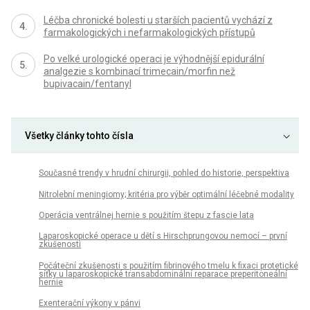
Léčba chronické bolesti u starších pacientů vychází z
farmakologických i nefarmakologických přístupů
Po velké urologické operaci je výhodnější epidurální
analgezie s kombinací trimecain/morfin než
bupivacain/fentanyl
Všetky články tohto čísla
Současné trendy v hrudní chirurgii, pohled do historie, perspektiva
Nitrolební meningiomy; kritéria pro výběr optimální léčebné modality
Operácia ventrálnej hernie s použitím štepu z fascie lata
Laparoskopické operace u dětí s Hirschprungovou nemocí – první
zkušenosti
Počáteční zkušenosti s použitím fibrinového tmelu k fixaci protetické
síťky u laparoskopické transabdominální reparace preperitoneální
hernie
Exenterační výkony v pánvi