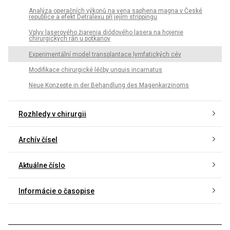
Analýza operačních výkonů na vena saphena magna v České
republice a efekt Detralexu při jejím strippingu
Vplyv laserového žiarenia diódového lasera na hojenie
chirurgických rán u potkanov
Experimentální model transplantace lymfatických cév
Modifikace chirurgické léčby unquis incarnatus
Neue Konzepte in der Behandlung des Magenkarzinoms
Rozhledy v chirurgii
Archív čísel
Aktuálne číslo
Informácie o časopise