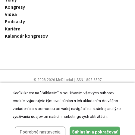
Témy
Kongresy
Videa
Podcasty
Kariéra
Kalendár kongresov
© 2008-2026 MeDitorial | ISSN 1803-6597
Stránky preLekára.sk sú určené výhradne odborníkom v zdravotníctve.
Čítajte
prehlásenie
a
Zásady spracovania osobných údajov
.
Keď kliknete na "Súhlasím" s používaním všetkých súborov
cookie, vyjadrujete tým svoj súhlas s ich ukladaním do vášho
zariadenia a s pomocou pri vašej navigácii na stránke, analýze
využívania údajov pri našich marketingových aktivitách.
Podrobné nastavenia
Súhlasím a pokračovať