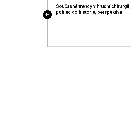
der Behandlung
Současné trendy v hrudní chirurgii,
oms
pohled do historie, perspektiva