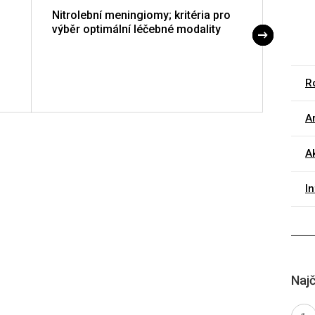
Nitrolební meningiomy; kritéria pro
Operác
výběr optimální léčebné modality
použit
Ro
Ar
A
I
Najč