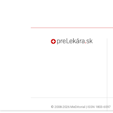
preLekára.sk
© 2008-2026 MeDitorial | ISSN 1803-6597
Stránky preLekára.sk sú určené výhradne o