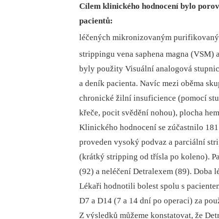
Cílem klinického hodnocení bylo poro
pacientů:
léčených mikronizovaným purifikovaný
strippingu vena saphena magna (VSM) a
byly použity Visuální analogová stupnic
a deník pacienta. Navíc mezi oběma sk
chronické žilní insuficience (pomocí st
křeče, pocit svědění nohou), plocha hem
Klinického hodnocení se zúčastnilo 181 
proveden vysoký podvaz a parciální str
(krátký stripping od třísla po koleno). 
(92) a neléčení Detralexem (89). Doba l
Lékaři hodnotili bolest spolu s pacient
D7 a D14 (7 a 14 dní po operaci) za pou
Z výsledků můžeme konstatovat, že Detr