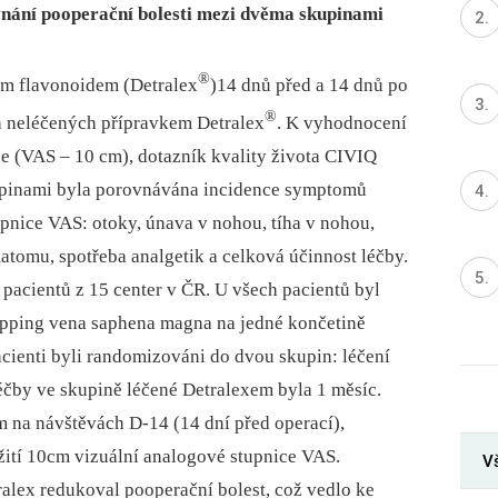
vnání pooperační bolesti mezi dvěma skupinami
®
m flavonoidem (Detralex
)14 dnů před a 14 dnů po
®
 neléčených přípravkem Detralex
. K vyhodnocení
e (VAS –⁠ 10 cm), dotazník kvality života CIVIQ
upinami byla porovnávána incidence symptomů
upnice VAS: otoky, únava v nohou, tíha v nohou,
atomu, spotřeba analgetik a celková účinnost léčby.
pacientů z 15 center v ČR. U všech pacientů byl
ipping vena saphena magna na jedné končetině
Pacienti byli randomizováni do dvou skupin: léčení
éčby ve skupině léčené Detralexem byla 1 měsíc.
em na návštěvách D-14 (14 dní před operací),
žití 10cm vizuální analogové stupnice VAS.
Vš
alex redukoval pooperační bolest, což vedlo ke