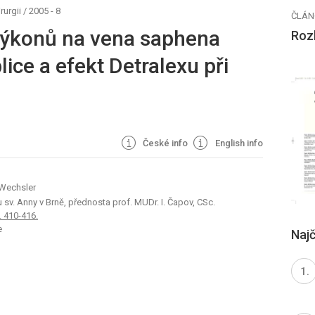
rurgii
/
2005 - 8
ČLÁN
výkonů na vena saphena
Rozh
ce a efekt Detralexu při
České info
English info
. Wechsler
u sv. Anny v Brně, přednosta prof. MUDr. I. Čapov, CSc.
s. 410-416.
e
Najč