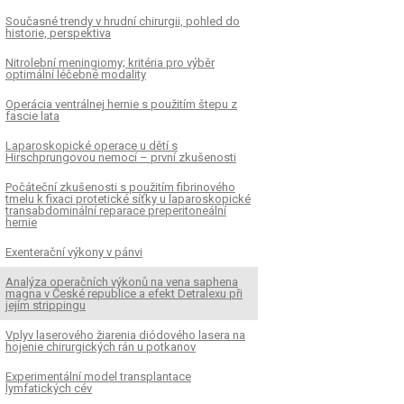
Současné trendy v hrudní chirurgii, pohled do
historie, perspektiva
Nitrolební meningiomy; kritéria pro výběr
optimální léčebné modality
Operácia ventrálnej hernie s použitím štepu z
fascie lata
Laparoskopické operace u dětí s
Hirschprungovou nemocí – první zkušenosti
Počáteční zkušenosti s použitím fibrinového
tmelu k fixaci protetické síťky u laparoskopické
transabdominální reparace preperitoneální
hernie
Exenterační výkony v pánvi
Analýza operačních výkonů na vena saphena
magna v České republice a efekt Detralexu při
jejím strippingu
Vplyv laserového žiarenia diódového lasera na
hojenie chirurgických rán u potkanov
Experimentální model transplantace
lymfatických cév
K
ČLÁNEK