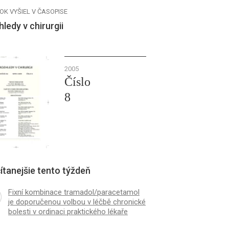
OK VYŠIEL V ČASOPISE
ledy v chirurgii
2005
Číslo
8
ítanejšie tento týždeň
Fixní kombinace tramadol/paracetamol
je doporučenou volbou v léčbě chronické
bolesti v ordinaci praktického lékaře