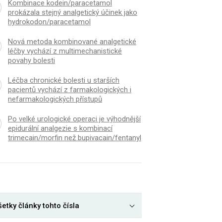
Kombinace kodein/paracetamol
prokázala stejný analgetický účinek jako
hydrokodon/paracetamol
Nová metoda kombinované analgetické
léčby vychází z multimechanistické
povahy bolesti
Léčba chronické bolesti u starších
pacientů vychází z farmakologických i
nefarmakologických přístupů
Po velké urologické operaci je výhodnější
epidurální analgezie s kombinací
trimecain/morfin než bupivacain/fentanyl
etky články tohto čísla