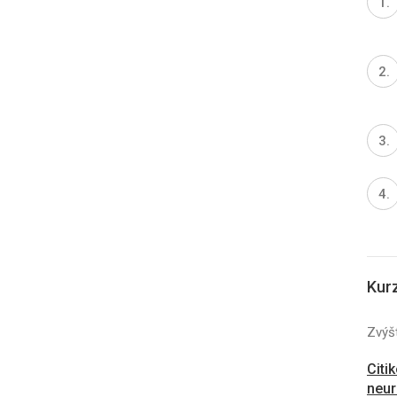
Kur
Zvýšt
Citi
neur