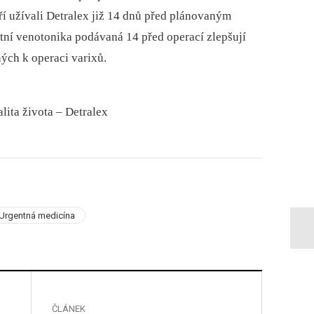
eří užívali Detralex již 14 dnů před plánovaným
tní venotonika podávaná 14 před operací zlepšují
ých k operaci varixů.
lita života –⁠ Detralex
Urgentná medicína
ČLÁNEK
ČLÁNE