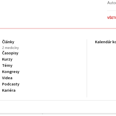
Autor
VŠET
Články
Kalendár k
Z medicíny
Časopisy
Kurzy
Témy
Kongresy
Videa
Podcasty
Kariéra
dborníkom v zdravotníctve. Čítajte
prehlásenie
a
Zásady spracovania osobnýc