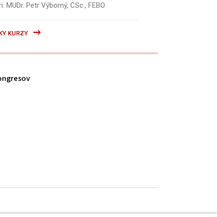
i: MUDr. Petr Výborný, CSc., FEBO
KY KURZY
ongresov
h údajov
.