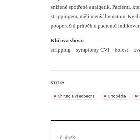
snížené spotřebě analgetik. Pacienti, kt
strippingem, měli menší hematom. Kvali
pooperační průběh u pacientů indikovan
Klíčová slova:
stripping –⁠ symptomy CVI –⁠ bolest –⁠ kva
ŠTÍTKY
Chirurgia všeobecná
Ortopédia
ČLÁNEK