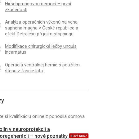
Hirschprungovou nemocí – první
zkušenosti
Analýza operačních výkonů na vena
saphena magna v České republice a
efekt Detralexu při jejím strippingu
Modifikace chirurgické léčby unquis
incarnatus
Operácia ventrálnej hernie s použitím
štepu z fascie lata
zy
e si kvalifikáciu online z pohodlia domova
kolín v neuroprotekcii a
oregenerácii – nové poznatky
NOVÝ KURZ