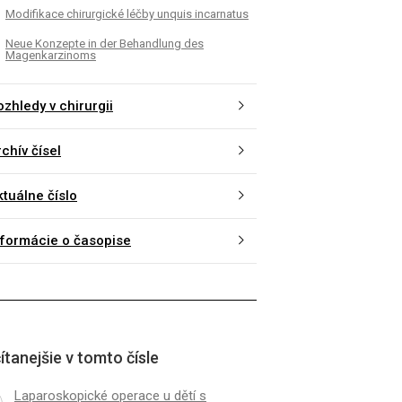
Modifikace chirurgické léčby unquis incarnatus
ia ventrálnej hernie s
Laparoskopické opera
ím štepu z fascie lata
Hirschprungovou nemo
Neue Konzepte in der Behandlung des
zkušenosti
Magenkarzinoms
zhledy v chirurgii
chív čísel
ktuálne číslo
nformácie o časopise
ítanejšie v tomto čísle
Laparoskopické operace u dětí s