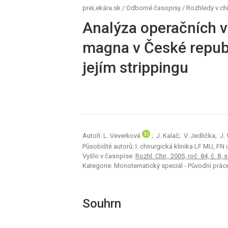
preLekára.sk
/
Odborné časopisy
/
Rozhledy v chi
Analýza operačních 
magna v České republi
jejím strippingu
Autoři: L. Veverková
; J. Kalač; V. Jedlička; J
Působiště autorů: I. chirurgická klinika LF MU, FN 
Vyšlo v časopise:
Rozhl. Chir., 2005, roč. 84, č. 8, 
Kategorie: Monotematický speciál - Původní prác
Souhrn