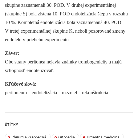
skupine zaznamenali 30. POD. V druhej experimentálnej
(skupine S) bola zistená 10. POD endotelizácia štepu v rozsahu
10 %. Kompletná endotelizácia bola zaznamenaná 40. POD.
V tretej experimentálnej skupine K, neboli pozorované zmeny
endotelu v priebehu experimentu.
Záver:
Obe strany peritonea nejavia známky trombogenicity a majú
schopnosť endotelizovať.
Kľúčové slová:
peritoneum –⁠ endotelizácia –⁠ mezotel –⁠ rekonštrukcia
ŠTÍTKY
Chirurgia všeobecná
Ortopédia
Urgentná medicína