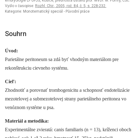
embryológie LF UPJŠ, Košice, prednosta ústavu prof. MVDr. M. Pomfy, CSc.
Vyšlo v časopise:
Rozhl. Chir., 2005, roč. 84, č. 5, s. 228-232.
Kategorie: Monotematický speciál - Původní práce
Souhrn
Úvod:
Parietálne peritoneum sa zdá byť vhodným materiálom pre
rekonštrukciu cievneho systému.
Cieľ:
Zhodnotiť a porovnať trombogenicitu a schopnosť endotelizácie
mezotelovej a submezotelovej strany parietálneho peritonea vo
venóznom systéme u psa.
Materiál a metodika:
Experimentálne zvieratá: canis familiaris (n = 13), kríženci oboch