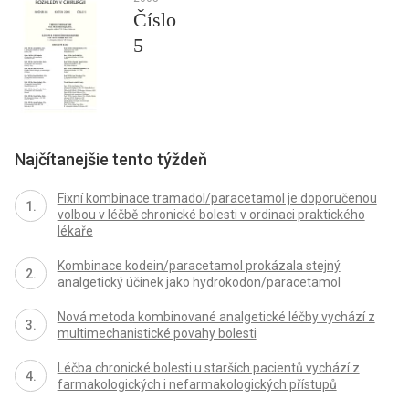
Číslo
5
Najčítanejšie tento týždeň
Fixní kombinace tramadol/paracetamol je doporučenou
volbou v léčbě chronické bolesti v ordinaci praktického
lékaře
Kombinace kodein/paracetamol prokázala stejný
analgetický účinek jako hydrokodon/paracetamol
Nová metoda kombinované analgetické léčby vychází z
multimechanistické povahy bolesti
Léčba chronické bolesti u starších pacientů vychází z
farmakologických i nefarmakologických přístupů