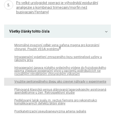
Po velké urologické operaci je výhodnější epidurální
analgezie s kombinací trimecain/morfin než
bupivacain/fentanyl
Všetky články tohto čísla
Minimálně invazivní odběr vena safena magna pro koronární
®
chirurgii. Použití VEGA systému
Intraoperační vyšetření zmrazeného řezu sentinelové uzliny u
rakoviny prsu
Intraoperační úprava nízkého srdečního výdeje do fyziologického
pásma zlepšuje pooperační vývoj u pacientů podrobujících se
rozsáhlým nitrobřišním chirurgickým výkonům
Využitie peritoneálneho štepu ako cievnej náhrady v experimente
Plánovaná klasická versus plánovaná laparoskopicky asistovaná
apendektomie u žen. Retrospektivní studie
Pediklovaný lalok svalu m. rectus femoris pro rekonstrukci
komplikovaných defektů břišní stěny
Postkatetrizační pseudoaneuryzma arteria radialis