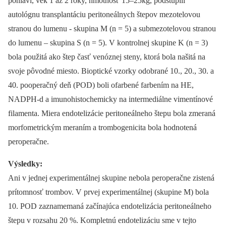
pohlaví, vek 1 až 2 roky, hmotnosť 15–25kg, podstúpili
autológnu transplantáciu peritoneálnych štepov mezotelovou
stranou do lumenu -⁠ skupina M (n = 5) a submezotelovou stranou
do lumenu –⁠ skupina S (n = 5). V kontrolnej skupine K (n = 3)
bola použitá ako štep časť venóznej steny, ktorá bola našitá na
svoje pôvodné miesto. Bioptické vzorky odobrané 10., 20., 30. a
40. pooperačný deň (POD) boli ofarbené farbením na HE,
NADPH-d a imunohistochemicky na intermediálne vimentínové
filamenta. Miera endotelizácie peritoneálneho štepu bola zmeraná
morfometrickým meraním a trombogenicita bola hodnotená
peroperačne.
Výsledky:
Ani v jednej experimentálnej skupine nebola peroperačne zistená
prítomnosť trombov. V prvej experimentálnej (skupine M) bola
10. POD zaznamemaná začínajúca endotelizácia peritoneálneho
štepu v rozsahu 20 %. Kompletnú endotelizáciu sme v tejto