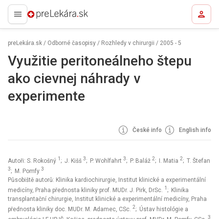
preLekára.sk
preLekára.sk
/
Odborné časopisy
/
Rozhledy v chirurgii
/
2005 - 5
Využitie peritoneálneho štepu
ako cievnej náhrady v
experimente
České info
English info
1
3
3
2
2
Autoři: S. Rokošný
; J. Kišš
; P. Wohlfahrt
; P. Baláž
; I. Matia
; T. Štefan
3
3
; M. Pomfy
Působiště autorů: Klinika kardiochirurgie, Institut klinické a experimentální
1
medicíny, Praha přednosta kliniky prof. MUDr. J. Pirk, DrSc.
; Klinika
transplantační chirurgie, Institut klinické a experimentální medicíny, Praha
2
přednosta kliniky doc. MUDr. M. Adamec, CSc.
; Ústav histológie a
3