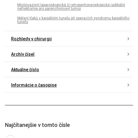
Miniinvazivní laparoskopická či retroperitoneoskopická radikální
nefrektomie pro parenchymový tumor
Měření tlaků v karpálním tunelu při operacích syndromu karpálního
tunelu
Rozhledy v chirurgii
Archív čísel
Aktuálne číslo
Informácie o časopise
Najčítanejšie v tomto čísle