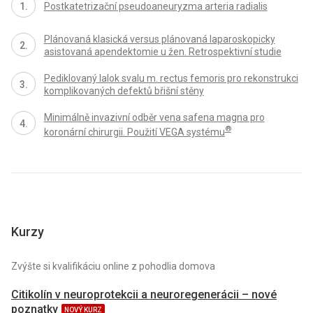
Postkatetrizační pseudoaneuryzma arteria radialis
Plánovaná klasická versus plánovaná laparoskopicky
asistovaná apendektomie u žen. Retrospektivní studie
Pediklovaný lalok svalu m. rectus femoris pro rekonstrukci
komplikovaných defektů břišní stěny
Minimálně invazivní odběr vena safena magna pro
®
koronární chirurgii. Použití VEGA systému
Kurzy
Zvýšte si kvalifikáciu online z pohodlia domova
Citikolín v neuroprotekcii a neuroregenerácii – nové
poznatky
NOVÝ KURZ