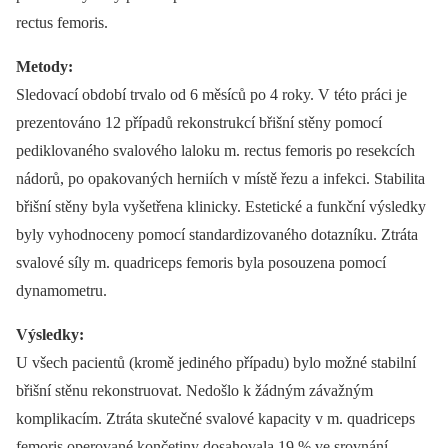
rectus femoris.
Metody:
Sledovací období trvalo od 6 měsíců po 4 roky. V této práci je
prezentováno 12 případů rekonstrukcí břišní stěny pomocí
pediklovaného svalového laloku m. rectus femoris po resekcích
nádorů, po opakovaných herniích v místě řezu a infekci. Stabilita
břišní stěny byla vyšetřena klinicky. Estetické a funkční výsledky
byly vyhodnoceny pomocí standardizovaného dotazníku. Ztráta
svalové síly m. quadriceps femoris byla posouzena pomocí
dynamometru.
Výsledky:
U všech pacientů (kromě jediného případu) bylo možné stabilní
břišní stěnu rekonstruovat. Nedošlo k žádným závažným
komplikacím. Ztráta skutečné svalové kapacity v m. quadriceps
femoris operované končetiny dosahovala 19 % ve srovnání