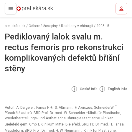
preLekára.sk
preLekára.sk
/
Odborné časopisy
/
Rozhledy v chirurgii
/
2005 - 5
Pediklovaný lalok svalu m.
rectus femoris pro rekonstrukci
komplikovaných defektů břišní
stěny
České info
English info
*
Autoři: A. Daigeler; Fansa H.+; S. Altmann; F. Awiszus, SchneiderW.
Působiště autorů: BRD Prof. Dr. med. W. Schneider +Klinik für Plastische,
Wiederherstellungs- und Ästhetische Chirurgie Stadtische Kliniken
Bielefeld gem. GmbH, Klinikum Mitte, Bielefeld, BRD, PD Dr. med. H. Fansa
;
Magdeburg, BRD, Prof. Dr. med. H. W. Neumann
; Klinik für Plastische,