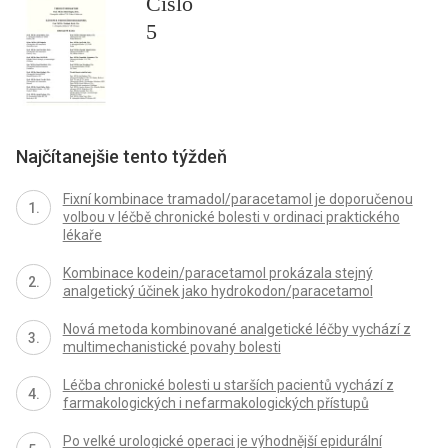
Číslo
5
Najčítanejšie tento týždeň
Fixní kombinace tramadol/paracetamol je doporučenou
volbou v léčbě chronické bolesti v ordinaci praktického
lékaře
Kombinace kodein/paracetamol prokázala stejný
analgetický účinek jako hydrokodon/paracetamol
Nová metoda kombinované analgetické léčby vychází z
multimechanistické povahy bolesti
Léčba chronické bolesti u starších pacientů vychází z
farmakologických i nefarmakologických přístupů
Po velké urologické operaci je výhodnější epidurální