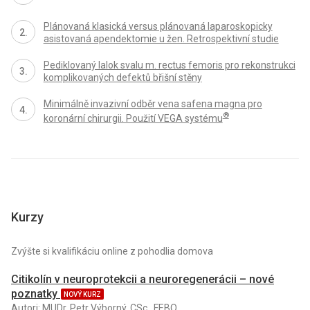
Plánovaná klasická versus plánovaná laparoskopicky
asistovaná apendektomie u žen. Retrospektivní studie
Pediklovaný lalok svalu m. rectus femoris pro rekonstrukci
komplikovaných defektů břišní stěny
Minimálně invazivní odběr vena safena magna pro
®
koronární chirurgii. Použití VEGA systému
Kurzy
Zvýšte si kvalifikáciu online z pohodlia domova
Citikolín v neuroprotekcii a neuroregenerácii – nové
poznatky
NOVÝ KURZ
Autori: MUDr. Petr Výborný, CSc., FEBO