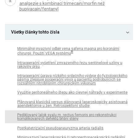
analgezie s kombinací trimecain/morfin než
bupivacain/fentanyl
Všetky články tohto čísla
Minimálně invazivní odběr vena safena magna pro koronární
®
chirurgii. Použití VEGA systému
Intraoperační vyšetření zmrazeného řezu sentinelové uzliny u
rakoviny prsu
Intraoperační úprava nízkého srdečního výdeje do fyziologického
pásma zlepšuje pooperační vývoj u pacientů podrobujících se
rozsáhlým nitrobřišním chirurgickým výkonům
Využitie peritoneálneho štepu ako cievnej náhrady v experimente
Plánovaná klasická versus plánovaná laparoskopicky asistovaná
apendektomie u žen. Retrospektivní studie
Pediklovaný lalok svalu m. rectus femoris pro rekonstrukci
komplikovaných defektů břišní stěny
Postkatetrizační pseudoaneuryzma arteria radialis
Miniinvazivní laparoskopická či retroperitoneoskopická radikální