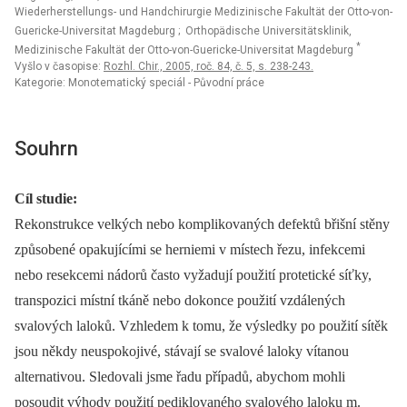
Wiederherstellungs- und Handchirurgie Medizinische Fakultät der Otto-von-
Guericke-Universitat Magdeburg
; Orthopädische Universitätsklinik,
*
Medizinische Fakultät der Otto-von-Guericke-Universitat Magdeburg
Vyšlo v časopise:
Rozhl. Chir., 2005, roč. 84, č. 5, s. 238-243.
Kategorie: Monotematický speciál - Původní práce
Souhrn
Cíl studie:
Rekonstrukce velkých nebo komplikovaných defektů břišní stěny
způsobené opakujícími se herniemi v místech řezu, infekcemi
nebo resekcemi nádorů často vyžadují použití protetické síťky,
transpozici místní tkáně nebo dokonce použití vzdálených
svalových laloků. Vzhledem k tomu, že výsledky po použití sítěk
jsou někdy neuspokojivé, stávají se svalové laloky vítanou
alternativou. Sledovali jsme řadu případů, abychom mohli
posoudit výhody použití pediklovaného svalového laloku m.