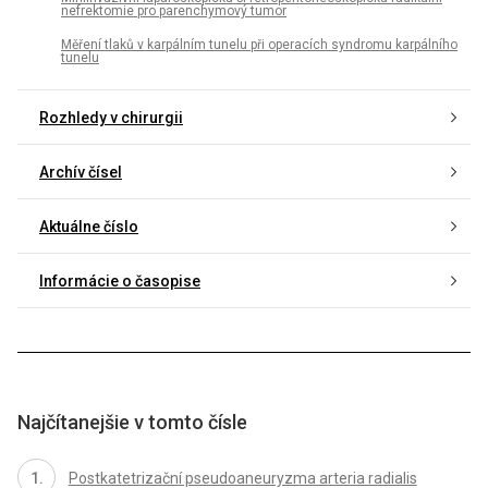
nefrektomie pro parenchymový tumor
Měření tlaků v karpálním tunelu při operacích syndromu karpálního
tunelu
Rozhledy v chirurgii
Archív čísel
Aktuálne číslo
Informácie o časopise
Najčítanejšie v tomto čísle
Postkatetrizační pseudoaneuryzma arteria radialis