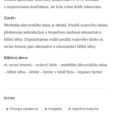
s neoperovanou končetinou, ale byla velmi dobře tolerována.
Závěr:
Morbidita dárcovského místa je střední. Použití svalového laloku
představuje jednoduchou a bezpečnou možnost rekonstrukce
břišní stěny. Doporučujeme zvážit použití svalového laloku m.
rectus femoris jako alternativu u rekonstrukcí břišní stěny.
Klíčová slova:
m. rectus femoris –⁠ svalový lalok –⁠ morbidita dárcovského místa
–⁠ břišní stěna –⁠ defekt –⁠ hernie v místě řezu –⁠ reparace hernie
ŠTÍTKY
Chirurgia všeobecná
Ortopédia
Urgentná medicína