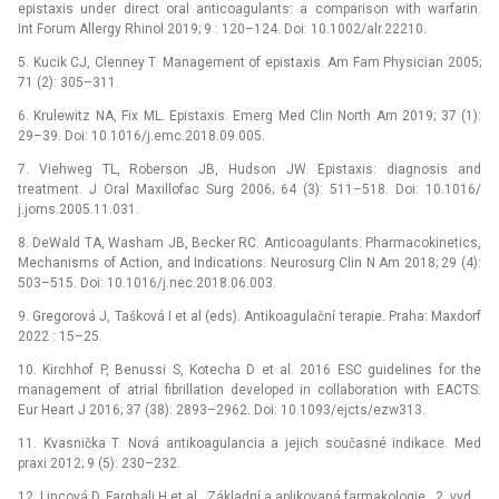
epistaxis under direct oral anticoagulants: a comparison with warfarin.
Int Forum Allergy Rhinol 2019; 9 : 120–124. Doi: 10.1002/alr.22210.
5. Kucik CJ, Clenney T. Management of epistaxis. Am Fam Physician 2005;
71 (2): 305–311.
6. Krulewitz NA, Fix ML. Epistaxis. Emerg Med Clin North Am 2019; 37 (1):
29–39. Doi: 10.1016/j.emc.2018.09.005.
7. Viehweg TL, Roberson JB, Hudson JW. Epistaxis: diagnosis and
treatment. J Oral Maxillofac Surg 2006; 64 (3): 511–518. Doi: 10.1016/
j.joms.2005.11.031.
8. DeWald TA, Washam JB, Becker RC. Anticoagulants: Pharmacokinetics,
Mechanisms of Action, and Indications. Neurosurg Clin N Am 2018; 29 (4):
503–515. Doi: 10.1016/j.nec.2018.06.003.
9. Gregorová J, Tašková I et al (eds). Antikoagulační terapie. Praha: Maxdorf
2022 : 15–25.
10. Kirchhof P, Benussi S, Kotecha D et al. 2016 ESC guidelines for the
management of atrial fibrillation developed in collaboration with EACTS.
Eur Heart J 2016; 37 (38): 2893–2962. Doi: 10.1093/ejcts/ezw313.
11. Kvasnička T. Nová antikoagulancia a jejich současné indikace. Med
praxi 2012; 9 (5): 230–232.
12. Lincová D, Farghali H et al. Základní a aplikovaná farmakologie. 2. vyd.