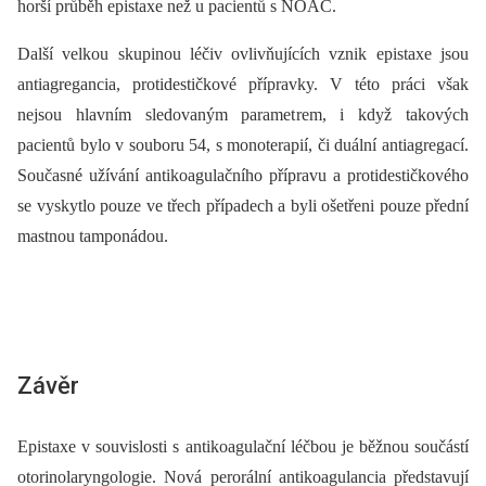
horší průběh epistaxe než u pacientů s NOAC.
Další velkou skupinou léčiv ovlivňujících vznik epistaxe jsou
antiagregancia, protidestičkové přípravky. V této práci však
nejsou hlavním sledovaným parametrem, i když takových
pacientů bylo v souboru 54, s monoterapií, či duální antiagregací.
Současné užívání antikoagulačního přípravu a protidestičkového
se vyskytlo pouze ve třech případech a byli ošetřeni pouze přední
mastnou tamponádou.
Závěr
Epistaxe v souvislosti s antikoagulační léčbou je běžnou součástí
otorinolaryngologie. Nová perorální antikoagulancia představují