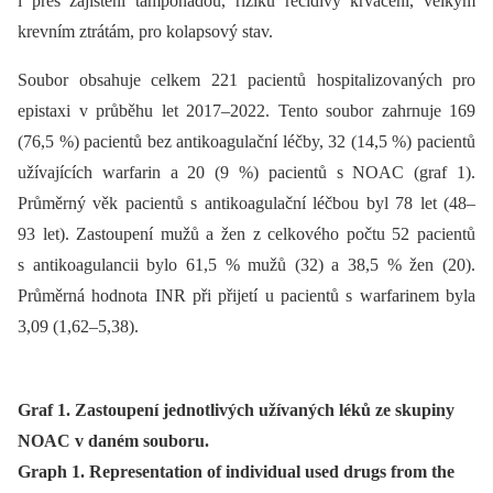
i přes zajištění tamponádou, riziku recidivy krvácení, velkým
krevním ztrátám, pro kolapsový stav.
Soubor obsahuje celkem 221 pacientů hospitalizovaných pro
epistaxi v průběhu let 2017–2022. Tento soubor zahrnuje 169
(76,5 %) pacientů bez antikoagulační léčby, 32 (14,5 %) pacientů
užívajících warfarin a 20 (9 %) pacientů s NOAC (graf 1).
Průměrný věk pacientů s antikoagulační léčbou byl 78 let (48–
93 let). Zastoupení mužů a žen z celkového počtu 52 pacientů
s antikoagulancii bylo 61,5 % mužů (32) a 38,5 % žen (20).
Průměrná hodnota INR při přijetí u pacientů s warfarinem byla
3,09 (1,62–5,38).
Graf 1. Zastoupení jednotlivých užívaných léků ze skupiny
NOAC v daném souboru.
Graph 1. Representation of individual used drugs from the