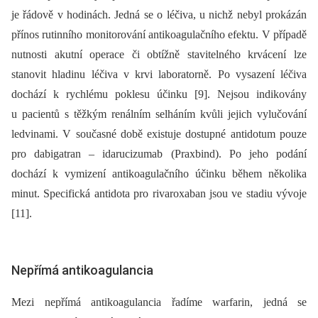
je řádově v hodinách. Jedná se o léčiva, u nichž nebyl prokázán
přínos rutinního monitorování antikoagulačního efektu. V případě
nutnosti akutní operace či obtížně stavitelného krvácení lze
stanovit hladinu léčiva v krvi laboratorně. Po vysazení léčiva
dochází k rychlému poklesu účinku [9]. Nejsou indikovány
u pacientů s těžkým renálním selháním kvůli jejich vylučování
ledvinami. V současné době existuje dostupné antidotum pouze
pro dabigatran –⁠ idarucizumab (Praxbind). Po jeho podání
dochází k vymizení antikoagulačního účinku během několika
minut. Specifická antidota pro rivaroxaban jsou ve stadiu vývoje
[11].
Nepřímá antikoagulancia
Mezi nepřímá antikoagulancia řadíme warfarin, jedná se