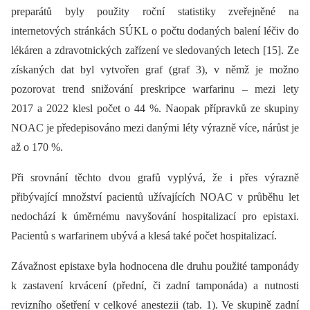
preparátů byly použity roční statistiky zveřejněné na
internetových stránkách SÚKL o počtu dodaných balení léčiv do
lékáren a zdravotnických zařízení ve sledovaných letech [15]. Ze
získaných dat byl vytvořen graf (graf 3), v němž je možno
pozorovat trend snižování preskripce warfarinu –⁠ mezi lety
2017 a 2022 klesl počet o 44 %. Naopak přípravků ze skupiny
NOAC je předepisováno mezi danými léty výrazně více, nárůst je
až o 170 %.
Při srovnání těchto dvou grafů vyplývá, že i přes výrazně
přibývající množství pacientů užívajících NOAC v průběhu let
nedochází k úměrnému navyšování hospitalizací pro epistaxi.
Pacientů s warfarinem ubývá a klesá také počet hospitalizací.
Závažnost epistaxe byla hodnocena dle druhu použité tamponády
k zastavení krvácení (přední, či zadní tamponáda) a nutnosti
revizního ošetření v celkové anestezii (tab. 1). Ve skupině zadní