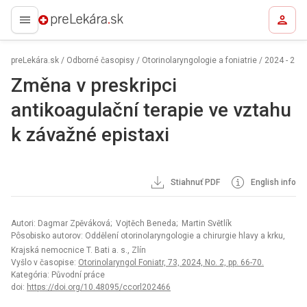
preLekára.sk
preLekára.sk
/
Odborné časopisy
/
Otorinolaryngologie a foniatrie
/
2024 - 2
Změna v preskripci
antikoagulační terapie ve vztahu
k závažné epistaxi
Stiahnuť PDF
English info
Autori: Dagmar Zpěváková; Vojtěch Beneda; Martin Světlík
Pôsobisko autorov: Oddělení otorinolaryngologie a chirurgie hlavy a krku,
Krajská nemocnice T. Bati a. s., Zlín
Vyšlo v časopise:
Otorinolaryngol Foniatr, 73, 2024, No. 2, pp. 66-70.
Kategória: Původní práce
doi:
https://doi.org/10.48095/ccorl202466