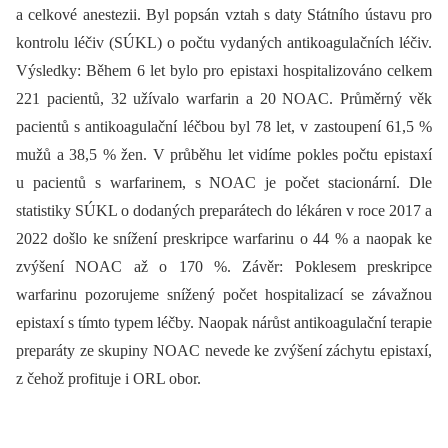
a celkové anestezii. Byl popsán vztah s daty Státního ústavu pro
kontrolu léčiv (SÚKL) o počtu vydaných antikoagulačních léčiv.
Výsledky: Během 6 let bylo pro epistaxi hospitalizováno celkem
221 pacientů, 32 užívalo warfarin a 20 NOAC. Průměrný věk
pacientů s antikoagulační léčbou byl 78 let, v zastoupení 61,5 %
mužů a 38,5 % žen. V průběhu let vidíme pokles počtu epistaxí
u pacientů s warfarinem, s NOAC je počet stacionární. Dle
statistiky SÚKL o dodaných preparátech do lékáren v roce 2017 a
2022 došlo ke snížení preskripce warfarinu o 44 % a naopak ke
zvýšení NOAC až o 170 %. Závěr: Poklesem preskripce
warfarinu pozorujeme snížený počet hospitalizací se závažnou
epistaxí s tímto typem léčby. Naopak nárůst antikoagulační terapie
preparáty ze skupiny NOAC nevede ke zvýšení záchytu epistaxí,
z čehož profituje i ORL obor.