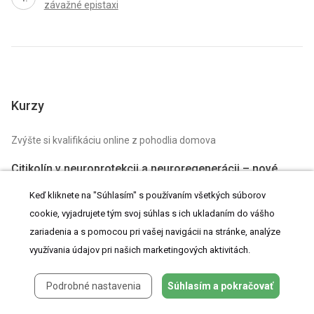
závažné epistaxi
Kurzy
Zvýšte si kvalifikáciu online z pohodlia domova
Citikolín v neuroprotekcii a neuroregenerácii – nové
poznatky
NOVÝ KURZ
Keď kliknete na "Súhlasím" s používaním všetkých súborov
Autori: MUDr. Petr Výborný, CSc., FEBO
cookie, vyjadrujete tým svoj súhlas s ich ukladaním do vášho
zariadenia a s pomocou pri vašej navigácii na stránke, analýze
VŠETKY KURZY
využívania údajov pri našich marketingových aktivitách.
Podrobné nastavenia
Súhlasím a pokračovať
preLekára.sk