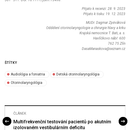
Přijato k recenzi: 28. 9. 2023
Přijato k tisku: 19. 12. 2023
MUDr. Dagmar Zpěváková
Oddělení otorinolaryngologie a chirurgie hlavy a krku
Krajská nemocnice T. Bati, a. s.
Havlíčkovo nábř. 600
762 75 Zlín
DasaManaskova@seznam.cz
ŠTÍTKY
Audiológia a foniatria
Detská otorinolaryngológia
Otorinolaryngológia
ČLÁNEK
Multifrekvenční testování pacientů po akutním
izolovaném vestibulárním deficitu