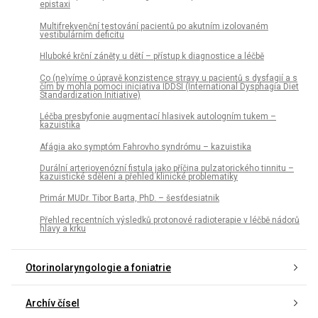
epistaxi
Multifrekvenční testování pacientů po akutním izolovaném
vestibulárním deficitu
Hluboké krční záněty u dětí – přístup k diagnostice a léčbě
Co (ne)víme o úpravě konzistence stravy u pacientů s dysfagií a s
čím by mohla pomoci iniciativa IDDSI (International Dysphagia Diet
Standardization Initiative)
Léčba presbyfonie augmentací hlasivek autologním tukem –
kazuistika
Afágia ako symptóm Fahrovho syndrómu – kazuistika
Durální arteriovenózní fistula jako příčina pulzatorického tinnitu –
kazuistické sdělení a přehled klinické problematiky
Primár MUDr. Tibor Barta, PhD. – šesťdesiatnik
Přehled recentních výsledků protonové radioterapie v léčbě nádorů
hlavy a krku
Otorinolaryngologie a foniatrie
Archív čísel