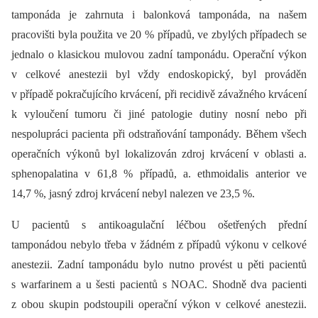
tamponáda je zahrnuta i balonková tamponáda, na našem
pracovišti byla použita ve 20 % případů, ve zbylých případech se
jednalo o klasickou mulovou zadní tamponádu. Operační výkon
v celkové anestezii byl vždy endoskopický, byl prováděn
v případě pokračujícího krvácení, při recidivě závažného krvácení
k vyloučení tumoru či jiné patologie dutiny nosní nebo při
nespolupráci pacienta při odstraňování tamponády. Během všech
operačních výkonů byl lokalizován zdroj krvácení v oblasti a.
sphenopalatina v 61,8 % případů, a. ethmoidalis anterior ve
14,7 %, jasný zdroj krvácení nebyl nalezen ve 23,5 %.
U pacientů s antikoagulační léčbou ošetřených přední
tamponádou nebylo třeba v žádném z případů výkonu v celkové
anestezii. Zadní tamponádu bylo nutno provést u pěti pacientů
s warfarinem a u šesti pacientů s NOAC. Shodně dva pacienti
z obou skupin podstoupili operační výkon v celkové anestezii.