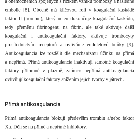
a onemocněních spojených s rizikem vzniku trombózy a následné
embolie [8]. Obecně má klíčovou roli v koagulační kaskádě
faktor II (trombin), který nejen dokončuje koagulační kaskádu,
tedy přeměnu fibrinogenu na fibrin, ale také aktivuje další
koagulační i antikoagulační faktory, aktivuje trombocyty
prostřednictvím receptorů a ovlivňuje endotelové buňky [9].
Antikoagulancia lze rozdělit dle mechanizmu účinku na přímá
a nepřímá. Přímá antikoagulancia inaktivují samotné koagulační
faktory přítomné v plazmě, zatímco nepřímá antikoagulancia
ovlivňují koagulační faktory snížením jejich tvorby v játrech.
Přímá antikoagulancia
Přímá antikoagulancia blokují především trombin a/nebo faktor
Xa. Dělí se na přímé a nepřímé inhibitory.