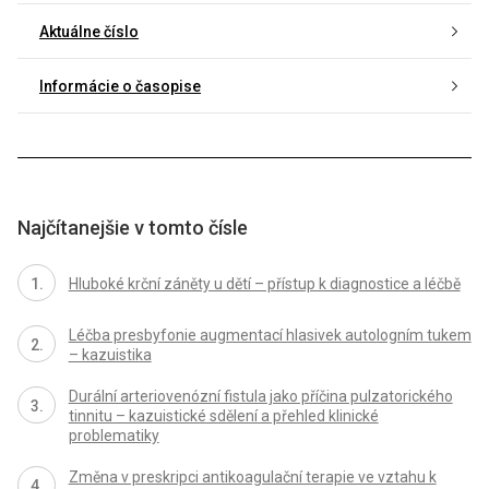
Aktuálne číslo
Informácie o časopise
Najčítanejšie v tomto čísle
Hluboké krční záněty u dětí – přístup k diagnostice a léčbě
Léčba presbyfonie augmentací hlasivek autologním tukem
– kazuistika
Durální arteriovenózní fistula jako příčina pulzatorického
tinnitu – kazuistické sdělení a přehled klinické
problematiky
Změna v preskripci antikoagulační terapie ve vztahu k