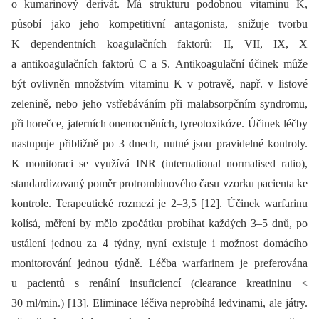
o kumarinový derivát. Má strukturu podobnou vitaminu K,
působí jako jeho kompetitivní antagonista, snižuje tvorbu
K dependentních koagulačních faktorů: II, VII, IX, X
a antikoagulačních faktorů C a S. Antikoagulační účinek může
být ovlivněn množstvím vitaminu K v potravě, např. v listové
zelenině, nebo jeho vstřebáváním při malabsorpčním syndromu,
při horečce, jaterních onemocněních, tyreotoxikóze. Účinek léčby
nastupuje přibližně po 3 dnech, nutné jsou pravidelné kontroly.
K monitoraci se využívá INR (international normalised ratio),
standardizovaný poměr protrombinového času vzorku pacienta ke
kontrole. Terapeutické rozmezí je 2–3,5 [12]. Účinek warfarinu
kolísá, měření by mělo zpočátku probíhat každých 3–5 dnů, po
ustálení jednou za 4 týdny, nyní existuje i možnost domácího
monitorování jednou týdně. Léčba warfarinem je preferována
u pacientů s renální insuficiencí (clearance kreatininu <
30 ml/min.) [13]. Eliminace léčiva neprobíhá ledvinami, ale játry.