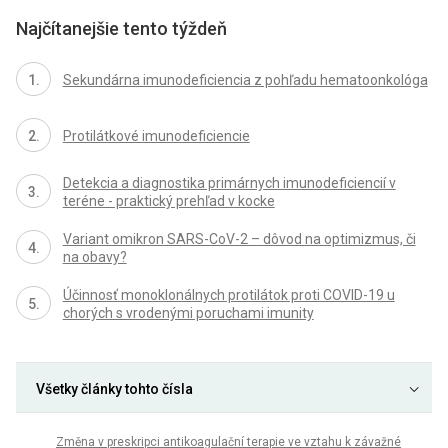
Najčítanejšie tento týždeň
Sekundárna imunodeficiencia z pohľadu hematoonkológa
Protilátkové imunodeficiencie
Detekcia a diagnostika primárnych imunodeficiencií v
teréne - praktický prehľad v kocke
Variant omikron SARS-CoV-2 – dôvod na optimizmus, či
na obavy?
Účinnosť monoklonálnych protilátok proti COVID-19 u
chorých s vrodenými poruchami imunity
Všetky články tohto čísla
Změna v preskripci antikoagulační terapie ve vztahu k závažné