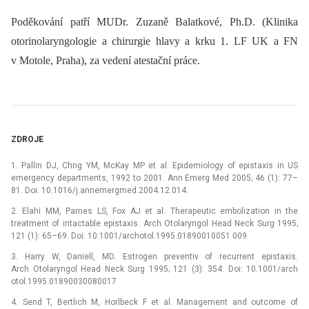
Poděkování patří MUDr. Zuzaně Balatkové, Ph.D. (Klinika
otorinolaryngologie a chirurgie hlavy a krku 1. LF UK a FN
v Motole, Praha), za vedení atestační práce.
ZDROJE
1. Pallin DJ, Chng YM, McKay MP et al. Epidemiology of epistaxis in US
emergency departments, 1992 to 2001. Ann Emerg Med 2005; 46 (1): 77–
81. Doi: 10.1016/j.annemergmed.2004.12.014.
2. Elahi MM, Parnes LS, Fox AJ et al. Therapeutic embolization in the
treatment of intactable epistaxis. Arch Otolaryngol Head Neck Surg 1995;
121 (1): 65–69. Doi: 10.1001/archotol.1995.01890010051 009.
3. Harry W, Daniell, MD. Estrogen preventiv of recurrent epistaxis.
Arch Otolaryngol Head Neck Surg 1995; 121 (3): 354. Doi: 10.1001/arch
otol.1995.01890030080017
4. Send T, Bertlich M, Horlbeck F et al. Management and outcome of