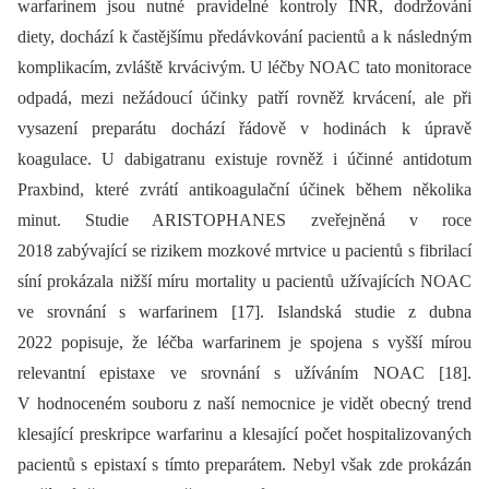
warfarinem jsou nutné pravidelné kontroly INR, dodržování
diety, dochází k častějšímu předávkování pacientů a k následným
komplikacím, zvláště krvácivým. U léčby NOAC tato monitorace
odpadá, mezi nežádoucí účinky patří rovněž krvácení, ale při
vysazení preparátu dochází řádově v hodinách k úpravě
koagulace. U dabigatranu existuje rovněž i účinné antidotum
Praxbind, které zvrátí antikoagulační účinek během několika
minut. Studie ARISTOPHANES zveřejněná v roce
2018 zabývající se rizikem mozkové mrtvice u pacientů s fibrilací
síní prokázala nižší míru mortality u pacientů užívajících NOAC
ve srovnání s warfarinem [17]. Islandská studie z dubna
2022 popisuje, že léčba warfarinem je spojena s vyšší mírou
relevantní epistaxe ve srovnání s užíváním NOAC [18].
V hodnoceném souboru z naší nemocnice je vidět obecný trend
klesající preskripce warfarinu a klesající počet hospitalizovaných
pacientů s epistaxí s tímto preparátem. Nebyl však zde prokázán