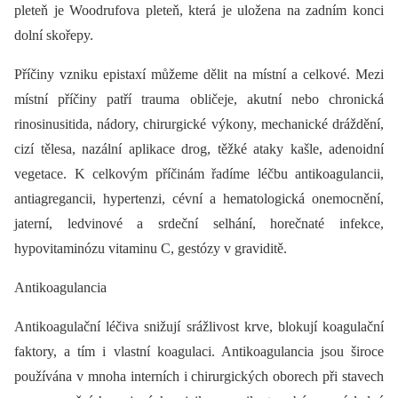
pleteň je Woodrufova pleteň, která je uložena na zadním konci
dolní skořepy.
Příčiny vzniku epistaxí můžeme dělit na místní a celkové. Mezi
místní příčiny patří trauma obličeje, akutní nebo chronická
rinosinusitida, nádory, chirurgické výkony, mechanické dráždění,
cizí tělesa, nazální aplikace drog, těžké ataky kašle, adenoidní
vegetace. K celkovým příčinám řadíme léčbu antikoagulancii,
antiagregancii, hypertenzi, cévní a hematologická onemocnění,
jaterní, ledvinové a srdeční selhání, horečnaté infekce,
hypovitaminózu vitaminu C, gestózy v graviditě.
Antikoagulancia
Antikoagulační léčiva snižují srážlivost krve, blokují koagulační
faktory, a tím i vlastní koagulaci. Antikoagulancia jsou široce
používána v mnoha interních i chirurgických oborech při stavech