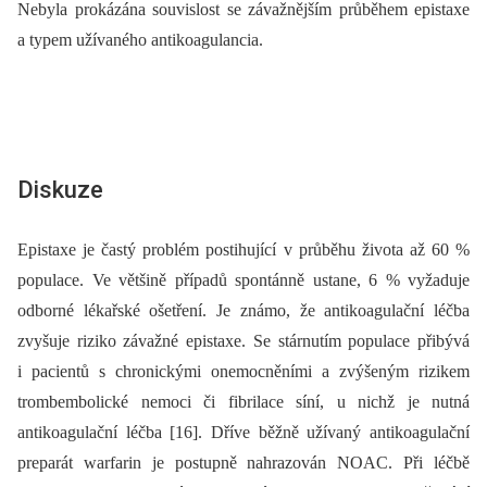
Nebyla prokázána souvislost se závažnějším průběhem epistaxe
a typem užívaného antikoagulancia.
Diskuze
Epistaxe je častý problém postihující v průběhu života až 60 %
populace. Ve většině případů spontánně ustane, 6 % vyžaduje
odborné lékařské ošetření. Je známo, že antikoagulační léčba
zvyšuje riziko závažné epistaxe. Se stárnutím populace přibývá
i pacientů s chronickými onemocněními a zvýšeným rizikem
trombembolické nemoci či fibrilace síní, u nichž je nutná
antikoagulační léčba [16]. Dříve běžně užívaný antikoagulační
preparát warfarin je postupně nahrazován NOAC. Při léčbě