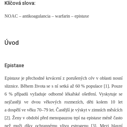
Klíčová slova:
NOAC – antikoagulancia – warfarin – epistaxe
Úvod
Epistaxe
Epistaxe je přechodné krvácení z porušených cév v oblasti nosní
sliznice. Během života se s ní setká až 60 % populace [1]. Pouze
6 % případů vyžaduje odborné lékařské ošetření. Vyskytuje se
nejčastěji ve dvou věkových rozmezích, děti kolem 10 let
a dospělí ve věku 70–79 let. Častější je výskyt v zimních měsících
[2]. Ženy v období před menopauzou trpí na epistaxe méně často
než muži díky ochrannému vlivu estrogenu [3]. Mezi hlavní