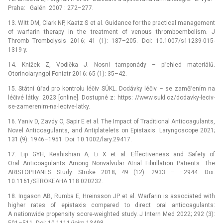
Praha: Galén 2007 : 272–277.
13. Witt DM, Clark NP, Kaatz S et al. Guidance for the practical management
of warfarin therapy in the treatment of venous thromboembolism. J
Thromb Trombolysis 2016; 41 (1): 187–205. Doi: 10.1007/s11239-015-
1319-y.
14. Knížek Z, Vodička J. Nosní tamponády –⁠ přehled materiálů.
Otorinolaryngol Foniatr 2016; 65 (1): 35–42.
15. Státní úřad pro kontrolu léčiv SÚKL. Dodávky léčiv –⁠ se zaměřením na
léčivé látky. 2023 [online]. Dostupné z: https: //www.sukl.cz/dodavky-leciv-
se-zamerenim-na-lecive-latky.
16. Yaniv D, Zavdy O, Sapir E et al. The Impact of Traditional Anticoagulants,
Novel Anticoagulants, and Antiplatelets on Epistaxis. Laryngoscope 2021;
131 (9): 1946–1951. Doi: 10.1002/lary.29417.
17. Lip GYH, Keshishian A, Li X et al. Effectiveness and Safety of
Oral Anticoagulants Among Nonvalvular Atrial Fibrillation Patients. The
ARISTOPHANES Study. Stroke 2018; 49 (12): 2933 –⁠ –2944. Doi:
10.1161/STROKEAHA.118.020232.
18. Ingason AB, Rumba E, Hreinsson JP et al. Warfarin is associated with
higher rates of epistaxis compared to direct oral anticoagulants:
A nationwide propensity score-weighted study. J Intern Med 2022; 292 (3):
501–511. Doi: 10.1111/joim.13498.