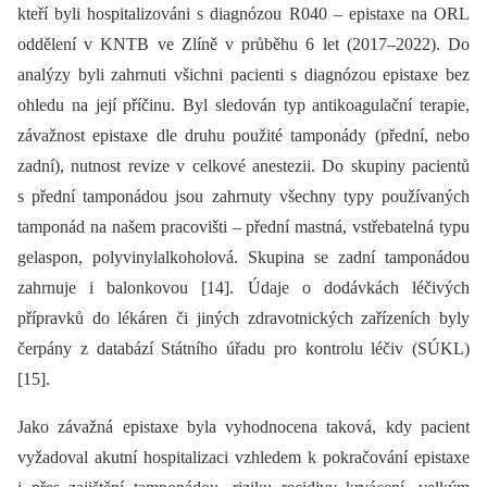
kteří byli hospitalizováni s diagnózou R040 –⁠ epistaxe na ORL
oddělení v KNTB ve Zlíně v průběhu 6 let (2017–2022). Do
analýzy byli zahrnuti všichni pacienti s diagnózou epistaxe bez
ohledu na její příčinu. Byl sledován typ antikoagulační terapie,
závažnost epistaxe dle druhu použité tamponády (přední, nebo
zadní), nutnost revize v celkové anestezii. Do skupiny pacientů
s přední tamponádou jsou zahrnuty všechny typy používaných
tamponád na našem pracovišti –⁠ přední mastná, vstřebatelná typu
gelaspon, polyvinylalkoholová. Skupina se zadní tamponádou
zahrnuje i balonkovou [14]. Údaje o dodávkách léčivých
přípravků do lékáren či jiných zdravotnických zařízeních byly
čerpány z databází Státního úřadu pro kontrolu léčiv (SÚKL)
[15].
Jako závažná epistaxe byla vyhodnocena taková, kdy pacient
vyžadoval akutní hospitalizaci vzhledem k pokračování epistaxe