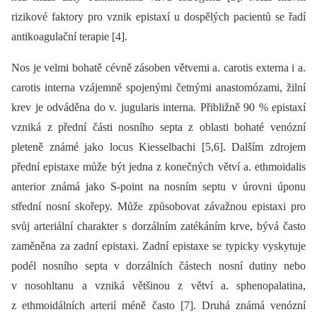
rizikové faktory pro vznik epistaxí u dospělých pacientů se řadí
antikoagulační terapie [4].
Nos je velmi bohatě cévně zásoben větvemi a. carotis externa i a.
carotis interna vzájemně spojenými četnými anastomózami, žilní
krev je odváděna do v. jugularis interna. Přibližně 90 % epistaxí
vzniká z přední části nosního septa z oblasti bohaté venózní
pleteně známé jako locus Kiesselbachi [5,6]. Dalším zdrojem
přední epistaxe může být jedna z konečných větví a. ethmoidalis
anterior známá jako S-point na nosním septu v úrovni úponu
střední nosní skořepy. Může způsobovat závažnou epistaxi pro
svůj arteriální charakter s dorzálním zatékáním krve, bývá často
zaměněna za zadní epistaxi. Zadní epistaxe se typicky vyskytuje
podél nosního septa v dorzálních částech nosní dutiny nebo
v nosohltanu a vzniká většinou z větví a. sphenopalatina,
z ethmoidálních arterií méně často [7]. Druhá známá venózní