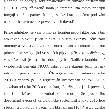
Nepřímé inhibitory působí prostřednictvím aktivace antitrombinu
(AT III), který přirozeně inhibuje trombin. Na tomto principu
fungují např. hepariny. Indikují se ke krátkodobému podávání
u akutních stavů nebo z preventivních důvodů.
Přímé inhibitory se váží přímo na trombin nebo faktor Xa, a tím
selektivně blokují jejich funkci. Do této skupiny léčiv patří
hirudiny a NOAC (novel oral anticoagulants). Hirudin je peptid
přirozeně se vyskytující ve slinách pijavic (
Hirudio medicinalis
),
v současnosti je na trhu dostupných několik rekombinantně
vyrobených derivátů. NOAC zahrnují dvě skupiny léčiv gatrany
inhibující přímo trombin (v ČR registrován dabigatran od roku
2011) a xabany (v ČR registrován rivaroxaban od roku 2012,
apixaban od roku 2013 a edoxaban). Používají se jak k prevenci,
tak i k léčbě tromboembolické nemoci. Dle posledního
doporučení evropské kardiologické společnosti z roku 2016 jsou
i lékem první volby u pacientů s fibrilací síní [10]. Nástup účinku