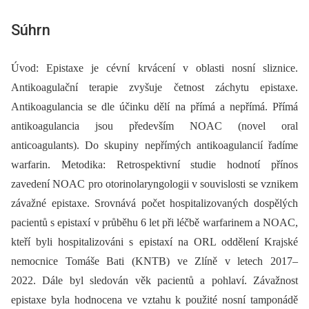
Súhrn
Úvod: Epistaxe je cévní krvácení v oblasti nosní sliznice.
Antikoagulační terapie zvyšuje četnost záchytu epistaxe.
Antikoagulancia se dle účinku dělí na přímá a nepřímá. Přímá
antikoagulancia jsou především NOAC (novel oral
anticoagulants). Do skupiny nepřímých antikoagulancií řadíme
warfarin. Metodika: Retrospektivní studie hodnotí přínos
zavedení NOAC pro otorinolaryngologii v souvislosti se vznikem
závažné epistaxe. Srovnává počet hospitalizovaných dospělých
pacientů s epistaxí v průběhu 6 let při léčbě warfarinem a NOAC,
kteří byli hospitalizováni s epistaxí na ORL oddělení Krajské
nemocnice Tomáše Bati (KNTB) ve Zlíně v letech 2017–
2022. Dále byl sledován věk pacientů a pohlaví. Závažnost
epistaxe byla hodnocena ve vztahu k použité nosní tamponádě