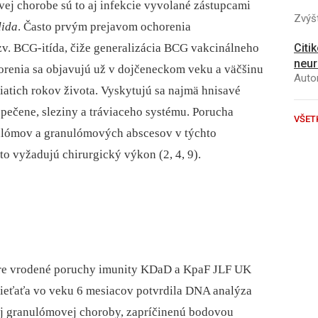
vej chorobe sú to aj infekcie vyvolané zástupcami
Zvýšt
ida
. Často prvým prejavom ochorenia
zv. BCG-itída, čiže generalizácia BCG vakcinálneho
Citi
neur
horenia sa objavujú už v dojčeneckom veku a väčšinu
Autor
iatich rokov života. Vyskytujú sa najmä hnisavé
, pečene, sleziny a tráviaceho systému. Porucha
VŠET
nulómov a granulómových abscesov v týchto
to vyžadujú chirurgický výkon (2, 4, 9).
pre vrodené poruchy imunity KDaD a KpaF JLF UK
dieťaťa vo veku 6 mesiacov potvrdila DNA analýza
j granulómovej choroby, zapríčinenú bodovou