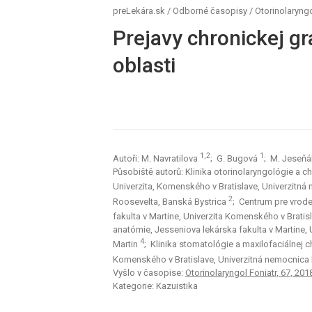
preLekára.sk
/
Odborné časopisy
/
Otorinolaryngo
Prejavy chronickej g
oblasti
1,2
1
Autoři: M. Navratilova
; G. Bugová
; M. Jeseň
Působiště autorů: Klinika otorinolaryngológie a ch
Univerzita, Komenského v Bratislave, Univerzitná
2
Roosevelta, Banská Bystrica
; Centrum pre vrode
fakulta v Martine, Univerzita Komenského v Brati
anatómie, Jesseniova lekárska fakulta v Martine,
4
Martin
; Klinika stomatológie a maxilofaciálnej ch
Komenského v Bratislave, Univerzitná nemocnica
Vyšlo v časopise:
Otorinolaryngol Foniatr, 67, 201
Kategorie: Kazuistika