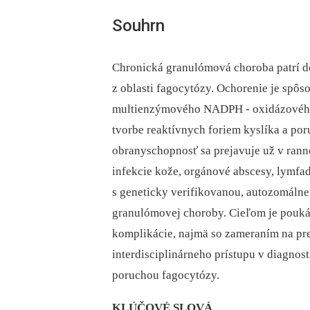
Souhrn
Chronická granulómová choroba patrí 
z oblasti fagocytózy. Ochorenie je spô
multienzýmového NADPH -⁠ oxidázového
tvorbe reaktívnych foriem kyslíka a por
obranyschopnosť sa prejavuje už v ran
infekcie kože, orgánové abscesy, lymfa
s geneticky verifikovanou, autozomálne
granulómovej choroby. Cieľom je poukáz
komplikácie, najmä so zameraním na pre
interdisciplinárneho prístupu v diagnos
poruchou fagocytózy.
KLÚČOVÉ SLOVÁ