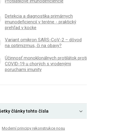
Protilátkové imunodeficiencie
Detekcia a diagnostika primárnych
imunodeficiencií v teréne - praktický
prehľad v kocke
Variant omikron SARS-CoV-2 – dôvod
na optimizmus, či na obavy?
Účinnosť monoklonálnych protilátok proti
COVID-19 u chorých s vrodenými
poruchami imunity
etky články tohto čísla
Moderní principy rekonstrukce nosu