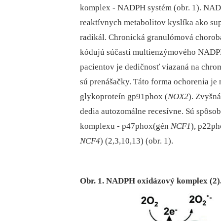
komplex -⁠ NADPH systém (obr. 1). NA
reaktívnych metabolitov kyslíka ako su
radikál. Chronická granulómová chorob
kódujú súčasti multienzýmového NADPH 
pacientov je dedičnosť viazaná na chro
sú prenášačky. Táto forma ochorenia je
glykoproteín gp91phox (
NOX2
). Zvyšná
dedia autozomálne recesívne. Sú spôso
komplexu -⁠ p47phox(gén
NCF1
), p22p
NCF4
) (2,3,10,13) (obr. 1).
Obr. 1. NADPH oxidázový komplex (2)