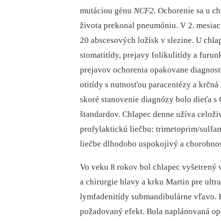
mutáciou génu
NCF2.
Ochorenie sa u chl
života prekonal pneumóniu. V 2. mesiaci
20 abscesových ložísk v slezine. U chla
stomatitídy, prejavy folikulitídy a fur
prejavov ochorenia opakovane diagnosti
otitídy s nutnosťou paracentézy a krčn
skoré stanovenie diagnózy bolo dieťa s
štandardov. Chlapec denne užíva celoži
profylaktickú liečbu: trimetoprim/sulfam
liečbe dlhodobo uspokojivý a chorobno
Vo veku 8 rokov bol chlapec vyšetrený 
a chirurgie hlavy a krku Martin pre ult
lymfadenitídy submandibulárne vľavo. 
požadovaný efekt. Bola naplánovaná ope