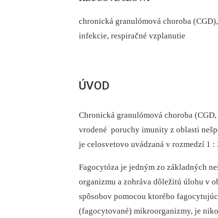
chronická granulómová choroba (CGD), 
infekcie, respiračné vzplanutie
ÚVOD
Chronická granulómová choroba (CGD
vrodené poruchy imunity z oblasti nešpe
je celosvetovo uvádzaná v rozmedzí 1 :
Fagocytóza je jedným zo základných n
organizmu a zohráva dôležitú úlohu v o
spôsobov pomocou ktorého fagocytujúce
(fagocytované) mikroorganizmy, je nik