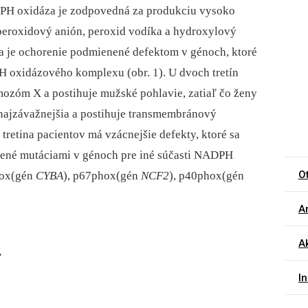
DPH oxidáza je zodpovedná za produkciu vysoko
peroxidový anión, peroxid vodíka a hydroxylový
a je ochorenie podmienené defektom v génoch, ktoré
oxidázového komplexu (obr. 1). U dvoch tretín
mozóm X a postihuje mužské pohlavie, zatiaľ čo ženy
 najzávažnejšia a postihuje transmembránový
 tretina pacientov má vzácnejšie defekty, ktoré sa
bené mutáciami v génoch pre iné súčasti NADPH
O
hox(gén
CYBA
), p67phox(gén
NCF2
), p40phox(gén
Ar
A
.
I