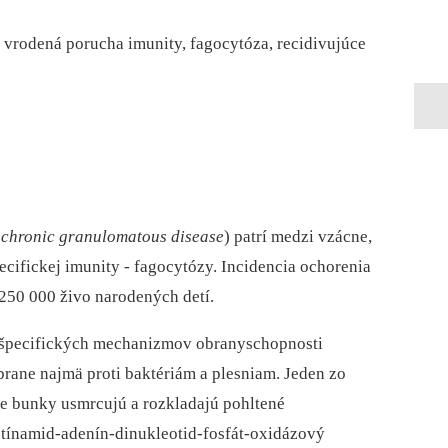
vrodená porucha imunity, fagocytóza, recidivujúce
,
chronic granulomatous disease
) patrí medzi vzácne,
cifickej imunity -⁠ fagocytózy. Incidencia ochorenia
 250 000 živo narodených detí.
ešpecifických mechanizmov obranyschopnosti
brane najmä proti baktériám a plesniam. Jeden zo
 bunky usmrcujú a rozkladajú pohltené
otínamid-adenín-dinukleotid-fosfát-oxidázový