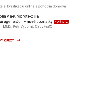
e si kvalifikáciu online z pohodlia domova
kolín v neuroprotekcii a
oregenerácii – nové poznatky
NOVÝ KURZ
i: MUDr. Petr Výborný, CSc., FEBO
KY KURZY