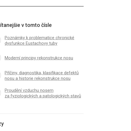
ítanejšie v tomto čísle
Poznámky k problematice chronické
dysfunkce Eustachovy tuby
Moderní principy rekonstrukce nosu
Příčiny, diagnostika, klasifikace defektů
nosu a historie rekonstrukce nosu
Proudění vzduchu nosem
za fyziologických a patologických stavů
zy