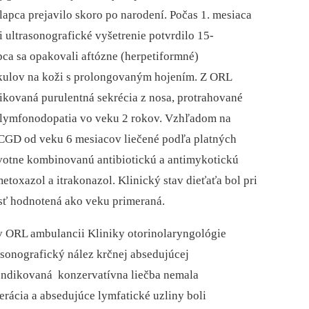
apca prejavilo skoro po narodení. Počas 1. mesiaca
 ultrasonografické vyšetrenie potvrdilo 15-
pca sa opakovali aftózne (herpetiformné)
unkulov na koži s prolongovaným hojením. Z ORL
kovaná purulentná sekrécia z nosa, protrahované
á lymfonodopatia vo veku 2 rokov. Vzhľadom na
 CGD od veku 6 mesiacov liečené podľa platných
votne kombinovanú antibiotickú a antimykotickú
etoxazol a itrakonazol. Klinický stav dieťaťa bol pri
sť hodnotená ako veku primeraná.
v ORL ambulancii Kliniky otorinolaryngológie
rasonografický nález krčnej absedujúcej
Indikovaná konzervatívna liečba nemala
rácia a absedujúce lymfatické uzliny boli