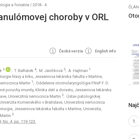
logie a foniatrie
/
2018 - 4
ČLÁN
ranulómovej choroby v ORL
Otor
Česká verzia
English info
3
4
5
1
ák
; T. Balhárek
; M. Janíčková
; A. Hajtman
irurgie hlavy a krku, Jesseniova lekárska fakulta v Martine,
1
 nemocnica Martin
; Oddelenie otorinolaryngológie FNsP F. D.
né poruchy imunity, Klinika detí a dorastu, Jesseniova lekárska
3
slave, Univerzitná nemocnica Martin
; Ústav patologickej
 Univerzita Komenského v Bratislave, Univerzitná nemocnica
Najč
irurgie, Jesseniova lekárska fakulta v Martine, Univerzita,
5
 Martin
8, No. 4, pp. 119-123.