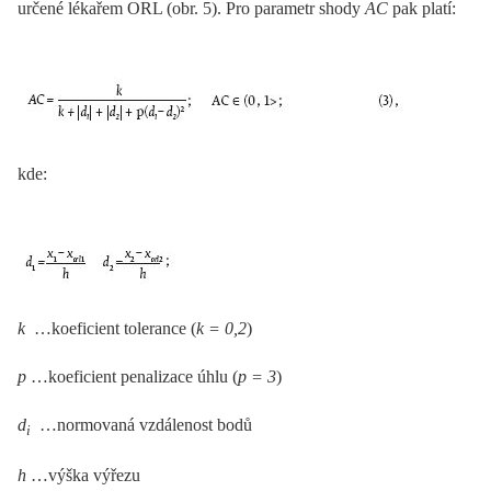
určené lékařem ORL (obr. 5). Pro parametr shody
AC
pak platí:
kde:
k
…koeficient tolerance (
k = 0,2
)
p
…koeficient penalizace úhlu (
p = 3
)
d
…normovaná vzdálenost bodů
i
h
…výška výřezu