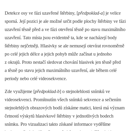
Detekce osy ve fázi uzavřené štěrbiny, [
předpoklad-a
] je velice
sporná. Její pozici je ale možné určit podle plochy štěrbiny ve fázi
uzavření těsně před a ve fázi otevření těsně po stavu maximálního
uzavření. Tato místa jsou evidentně ta, kde se nacházejí body
štěrbiny nejčetněji. Hlasivky se ale nemusejí otevírat rovnoměrně
po celé jejich délce a jejich pohyb může začínat u jednoho
z okrajů. Proto nestačí sledovat chování hlasivek jen těsně před
a těsně po stavu jejich maximálního uzavření, ale během celé
periody nebo celé videosekvence.
Zde využijeme [
předpoklad-b
] o stejnolehlosti snímků ve
videosekvenci. Promítnutím všech snímků sekvence a sečtením
stejnolehlých obrazových bodů získáme matici, která má význam
četností výskytů hlasivkové štěrbiny v jednotlivých bodech
snímku. Pro vizualizaci takto získané informace vydělíme