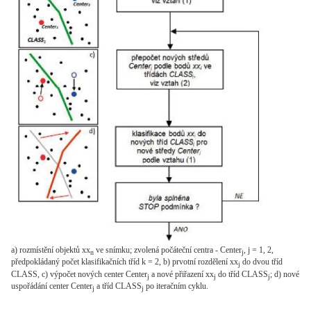
a) rozmístění objektů xx
ve snímku; zvolená počáteční centra - Center
, j = 1, 2,
n
j
předpokládaný počet klasifikačních tříd k = 2, b) prvotní rozdělení xx
do dvou tříd
j
CLASS, c) výpočet nových center Center
a nové přiřazení xx
do tříd CLASS
; d) nové
j
j
j
uspořádání center Center
a tříd CLASS
po iteračním cyklu.
j
j