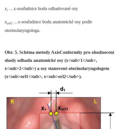
x
…x-souřadnice bodu odhadované osy
i
x
…x-souřadnice bodu anatomické osy podle
orli
otorinolaryngologa.
Obr. 5. Schéma metody AxisConformity pro ohodnocení
shody odhadu anatomické osy (x<sub>1</sub>,
x<sub>2</sub>) a osy stanovené otorinolaryngologem
(x<sub>orl1</sub>, x<sub>orl2</sub>).