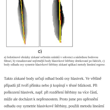
a) šedotónové obrázky získané sečtením snímků v sekvenci a následnou bodovou
filtrací, b) vizualizované nejčetnější body hlasivkové štěrbiny detekované po řádcích, c)
body odhadu osy symetrie hlasivkové štěrbiny získané aplikací metody lineární regrese.
Takto získané body určují odhad bodů osy hlasivek. Ve většině
případů již tvoří přímku nebo ji kopírují v těsné blízkosti. Při
poškození hlasivek, např. při rozdělení štěrbiny na více částí,
může ale docházet k nepřesnostem. Proto jsme pro upřesnění
odhadu osy symetrie hlasivkové štěrbiny, použili metodu lineární