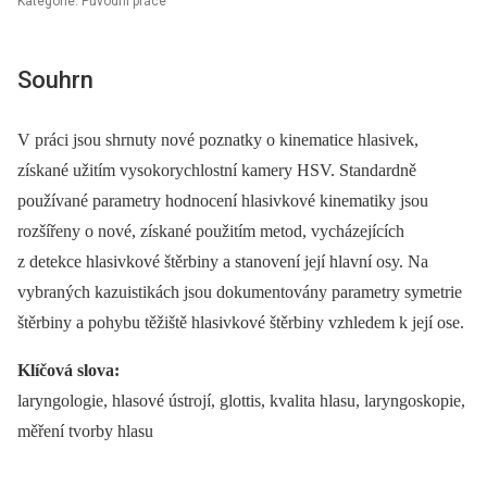
Kategorie: Původní práce
Souhrn
V práci jsou shrnuty nové poznatky o kinematice hlasivek,
získané užitím vysokorychlostní kamery HSV. Standardně
používané parametry hodnocení hlasivkové kinematiky jsou
rozšířeny o nové, získané použitím metod, vycházejících
z detekce hlasivkové štěrbiny a stanovení její hlavní osy. Na
vybraných kazuistikách jsou dokumentovány parametry symetrie
štěrbiny a pohybu těžiště hlasivkové štěrbiny vzhledem k její ose.
Klíčová slova:
laryngologie, hlasové ústrojí, glottis, kvalita hlasu, laryngoskopie,
měření tvorby hlasu