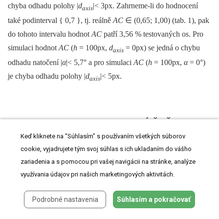
chyba odhadu polohy |
d
|< 3px. Zahrneme-li do hodnocení
axis
také podinterval { 0,7 }, tj. reálně
AC
∈ (0,65; 1,00) (tab. 1), pak
do tohoto intervalu hodnot
AC
patří 3,56 % testovaných os. Pro
simulaci hodnot
AC
(
h
= 100px,
d
= 0px) se jedná o chybu
axis
odhadu natočení |
α
|< 5,7° a pro simulaci
AC
(
h
= 100px,
α
= 0°)
je chyba odhadu polohy |
d
|< 5px.
axis
4. PARAMETRY HLASIVKOVÉ ŠTĚRBINY
Keď kliknete na "Súhlasím" s používaním všetkých súborov
cookie, vyjadrujete tým svoj súhlas s ich ukladaním do vášho
Počáteční množinu parametrů hlasivkové štěrbiny jsme volili
zariadenia a s pomocou pri vašej navigácii na stránke, analýze
redundantní, tj. obsahuje i takové parametry, které jsou jak přímo
využívania údajov pri našich marketingových aktivitách.
měřené, tak odvozované nebo závislé. Další parametry jsou
získané na základě aproximace (modelu) hlasivkové štěrbiny
Podrobné nastavenia
Súhlasím a pokračovať
nebo sledováním osové symetrie.