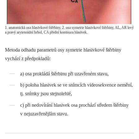
1. anatomická osa hlasivkové štěrbiny, 2. osa symetrie hlasivkové štěrbiny, AL, AR levý
a pravý arytenoidní hrbol, CA přední komisura hlasivek.
Metoda odhadu parametrů osy symetrie hlasivkové štěrbiny
vychází z předpokladů:
a) osa prokládá štěrbinu při uzavřeném stavu,
b) poloha hlasivek se ve snímcích videosekvence nemění,
tj. snímky jsou stejnolehlé,
c) při nedovírání hlasivek osa prochází středem štěrbiny
v nejuzavřenějším stavu.