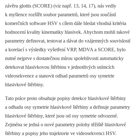
závěru glottis (SCORE) (viz např. 13, 14, 17), nás vedly
k myšlence rozšířit soubor parametrů, které jsou součástí
komerčních software HSV s cílem dále hledat vhodná kritéria
hodnocení kvality kinematiky hlasivek. Abychom mohli takové
parametry definovat, testovat a dávat do vzájemných souvislostí
a korelací s výsledky vyšetření VRP, MDVA a SCORE, bylo
nutné nejprve s dostatečnou mírou spolehlivosti automaticky
detekovat hlasivkovou štěrbinu v jednotlivých snímcích
videosekvence a stanovit odhad parametrů osy symetrie
hlasivkové štěrbiny.
Tato práce proto obsahuje popisy detekce hlasivkové štěrbiny
a odhadu osy symetrie hlasivkové štěrbiny a definuje paramet­ry
hlasivkové štěrbiny, které jsou od osy symetrie odvozené.
Zejména se jedná o nové parametry polohy těžiště hlasivkové
štěrbiny a popisy jeho trajektorie ve videosekvenci HSV.