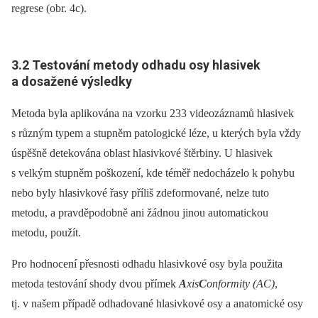
regrese (obr. 4c).
3.2 Testování metody odhadu osy hlasivek
a dosažené výsledky
Metoda byla aplikována na vzorku 233 videozáznamů hlasivek
s různým typem a stupněm patologické léze, u kterých byla vždy
úspěšně detekována oblast hlasivkové štěrbiny. U hlasivek
s velkým stupněm poškození, kde téměř nedocházelo k pohybu
nebo byly hlasivkové řasy příliš zdeformované, nelze tuto
metodu, a pravděpodobně ani žádnou jinou automatickou
metodu, použít.
Pro hodnocení přesnosti odhadu hlasivkové osy byla použita
metoda testování shody dvou přímek
A
xis
C
onformity (AC)
,
tj. v našem případě odhadované hlasivkové osy a anatomické osy