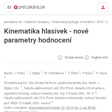
preLekára.sk
preLekára.sk
/
Odborné časopisy
/
Otorinolaryngologie a foniatrie
/
2016 - 2
Kinematika hlasivek - nové
parametry hodnocení
Česká verzia
English info
1
1
1
2
2
Autoři: J. Pešta
; J. Slípka
; M. Vohlídková
; T. Ettler
; P. Nový
; F. Vávra
3
Působiště autorů: ORL klinika FN Plzeň, přednosta kliniky doc. MUDr. J.
1
Slípka, CSc.
; Fakulta aplikovaných věd ZČU Plzeň, Katedra informatiky a
2
výpočetní techniky, vedoucí katedry doc. Ing. P. Brada, MSc., Ph. D.
;
Fakulta aplikovaných věd ZČU Plzeň, Katedra matematiky, vedoucí katedry
3
prof. RNDr. P. Drábek, DrSc. souhrn
Vyšlo v časopise:
Otorinolaryngol Foniatr, 65, 2016, No. 2, pp. 88-96.