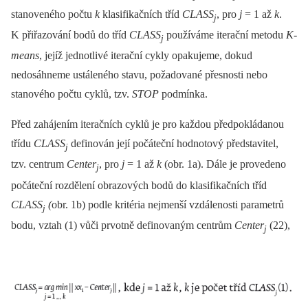
stanoveného počtu
k
klasifikačních tříd
CLASS
, pro
j
= 1 až
k
.
j
K přiřazování bodů do tříd
CLASS
používáme iterační metodu
K-
j
means
, jejíž jednotlivé iterační cykly opakujeme, dokud
nedosáhneme ustáleného stavu, požadované přesnosti nebo
stanového počtu cyklů, tzv.
STOP
podmínka.
Před zahájením iteračních cyklů je pro každou předpokládanou
třídu
CLASS
definován její počáteční hodnotový představitel,
j
tzv. centrum
Center
, pro
j
= 1 až
k
(obr. 1a). Dále je provedeno
j
počáteční rozdělení obrazových bodů do klasifikačních tříd
CLASS
(
obr. 1b) podle kritéria nejmenší vzdálenosti parametrů
j
bodu, vztah (1) vůči prvotně definovaným centrům
Center
(22),
j