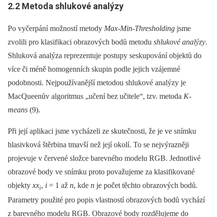
2.2 Metoda shlukové analýzy
Po vyčerpání možností metody
Max-Min-Thresholding
jsme
zvolili pro klasifikaci obrazových bodů metodu
shlukové analýzy
.
Shluková analýza reprezentuje postupy seskupování objektů do
více či méně homogenních skupin podle jejich vzájemné
podobnosti. Nejpoužívanější metodou shlukové analýzy je
MacQueenův algoritmus „učení bez učitele“, tzv. metoda
K-
means
(9).
Při její aplikaci jsme vycházeli ze skutečnosti, že je ve snímku
hlasivková štěrbina tmavší než její okolí. To se nejvýrazněji
projevuje v červené složce barevného modelu RGB. Jednotlivé
obrazové body ve snímku proto považujeme za klasifikované
objekty
xx
,
i
= 1 až
n
, kde
n
je počet těchto obrazových bodů.
i
Parametry použité pro popis vlastností obrazových bodů vychází
z barevného modelu RGB. Obrazové body rozdělujeme do