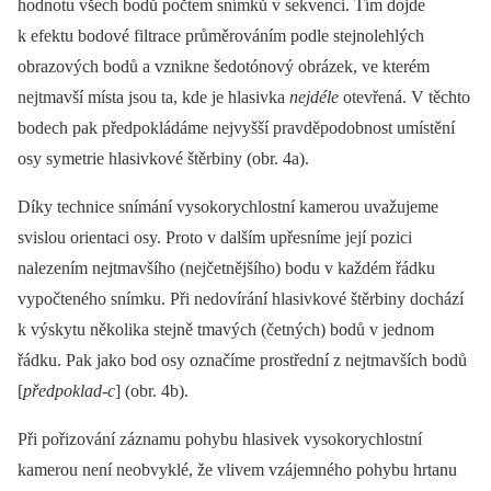
hodnotu všech bodů počtem snímků v sekvenci. Tím dojde
k efektu bodové filtrace průměrováním podle stejnolehlých
obrazových bodů a vznikne šedotónový obrázek, ve kterém
nejtmavší místa jsou ta, kde je hlasivka
nejdéle
otevřená. V těchto
bodech pak předpokládáme nejvyšší pravděpodobnost umístění
osy symetrie hlasivkové štěrbiny (obr. 4a).
Díky technice snímání vysokorychlostní kamerou uvažujeme
svislou orientaci osy. Proto v dalším upřesníme její pozici
nalezením nejtmavšího (nejčetnějšího) bodu v každém řádku
vypočteného snímku. Při nedovírání hlasivkové štěrbiny dochází
k výskytu několika stejně tmavých (četných) bodů v jednom
řádku. Pak jako bod osy označíme prostřední z nejtmavších bodů
[
předpoklad-c
] (obr. 4b).
Při pořizování záznamu pohybu hlasivek vysokorychlostní
kamerou není neobvyklé, že vlivem vzájemného pohybu hrtanu