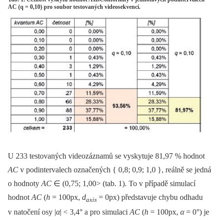
AC (q = 0,10) pro soubor testovaných videosekvencí.
U 233 testovaných videozáznamů se vyskytuje 81,97 % hodnot
AC
v podintervalech označených { 0,8; 0,9; 1,0 }, reálně se jedná
o hodnoty
AC
∈ (0,75; 1,00> (tab. 1). To v případě simulací
hodnot
AC
(
h
= 100px,
d
= 0px) představuje chybu odhadu
axis
v natočení osy |
α
|
< 3,4° a pro simulaci
AC
(
h
= 100px,
α
= 0°) je