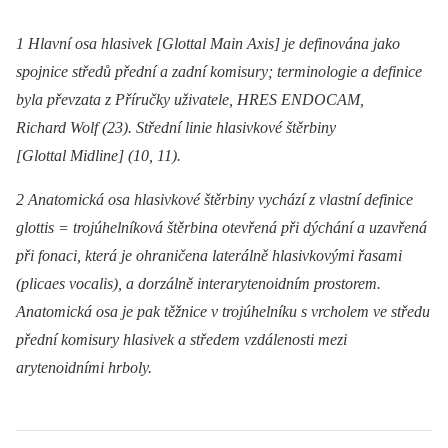
1 Hlavní osa hlasivek [Glottal Main Axis] je definována jako
spojnice středů přední a zadní komisury; terminologie a definice
byla převzata z Příručky uživatele, HRES ENDOCAM,
Richard Wolf (23). Střední linie hlasivkové štěrbiny
[Glottal Midline] (10, 11).
2 Anatomická osa hlasivkové štěrbiny vychází z vlastní definice
glottis = trojúhelníková štěrbina otevřená při dýchání a uzavřená
při fonaci, která je ohraničena laterálně hlasivkovými řasami
(plicaes vocalis), a dorzálně interarytenoidním prostorem.
Anatomická osa je pak těžnice v trojúhelníku s vrcholem ve středu
přední komisury hlasivek a středem vzdálenosti mezi
arytenoidními hrboly.