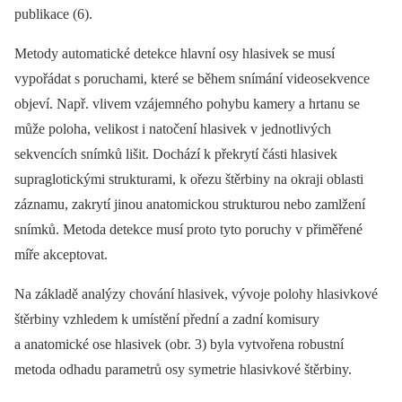
publikace (6).
Metody automatické detekce hlavní osy hlasivek se musí
vypořádat s poruchami, které se během snímání videosekvence
objeví. Např. vlivem vzájemného pohybu kamery a hrtanu se
může poloha, velikost i natočení hlasivek v jednotlivých
sekvencích snímků lišit. Dochází k překrytí části hlasivek
supraglotickými strukturami, k ořezu štěrbiny na okraji oblasti
záznamu, zakrytí jinou anatomickou strukturou nebo zamlžení
snímků. Metoda detekce musí proto tyto poruchy v přiměřené
míře akceptovat.
Na základě analýzy chování hlasivek, vývoje polohy hlasivkové
štěrbiny vzhledem k umístění přední a zadní komisury
a anatomické ose hlasivek (obr. 3) byla vytvořena robustní
metoda odhadu parametrů osy symetrie hlasivkové štěrbiny.