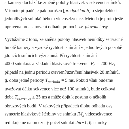
a kamery dochází ke změně polohy hlasivek v sekvenci snímků.
V tomto případě je pak porušen [
předpoklad-b
] o stejnolehlosti
jednotlivých snímků během videosekvence. Metoda je proto ještě
upravena pro stanovení odhadu pomocí tzv.
plovoucí osy
.
Vycházíme z toho, že změna polohy hlasivek není díky setrvačné
hmotě kamery a vysoké rychlosti snímání v jednotlivých po sobě
jdoucích snímcích významná. Při rychlosti snímání
4000 snímků/s a základní hlasivkové frekvenci
F
= 200 Hz,
o
připadá na jednu periodu otevření/uzavření hlasivek 20 snímků,
tj. doba jedné periody
T
= 5 ms. Pokud však budeme
perioda
uvažovat délku sekvence více než 100 snímků, bude celková
doba
T
≥ 25 ms a může dojít k posunu o několik
sekvence
obrazových bodů. V takových případech úlohu odhadu osy
symetrie hlasivkové štěrbiny ve snímku
IM
videosekvence
k
redukujeme na omezený počet snímků
2m+1
, tj. snímky