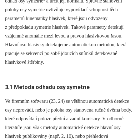
odhad osy symetrie
a určit její normálu. Správné stanovení
polohy osy symetrie ovlivňuje vypovídací schopnost těch
parametrů kinematiky hlasivek, které jsou odvozeny
z předpokladu symetrie hlasivek. Takové parametry detekují
vzájemné anomálie mezi levou a pravou hlasivkovou řasou.
Hlavní osu hlasivky detekujeme automatickou metodou, která
pracuje se sekvencí po sobě jdoucích snímků detekované
hlasivkové štěrbiny.
3.1 Metoda odhadu osy symetrie
Ve firemním softwaru (23, 24) se většinou automatická detekce
osy neprovádí, nebo je poloha osy stanovena ručně dvěma body,
které odpovídají poloze přední a zadní komisury. V odborné
literatuře jsou však metody automatické detekce hlavní osy
hlasivek publikovány (např. 2, 10), nebo přehledová