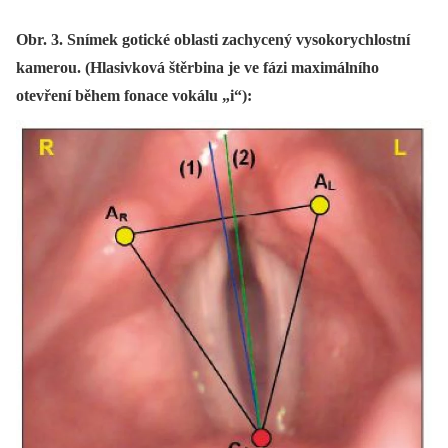
Obr. 3. Snímek gotické oblasti zachycený vysokorychlostní
kamerou. (Hlasivková štěrbina je ve fázi maximálního
otevření během fonace vokálu „i“):