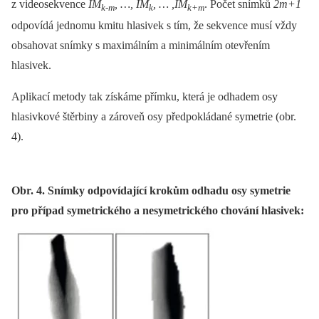
z videosekvence
IM
, …, IM
, … ,IM
. Počet snímků
2m+1
k-m
k
k+m
odpovídá jednomu kmitu hlasivek s tím, že sekvence musí vždy
obsahovat snímky s maximálním a minimálním otevřením
hlasivek.
Aplikací metody tak získáme přímku, která je odhadem osy
hlasivkové štěrbiny a zároveň osy předpokládané symetrie (obr.
4).
Obr. 4. Snímky odpovídající krokům odhadu osy symetrie
pro případ symetrického a nesymetrického chování hlasivek: