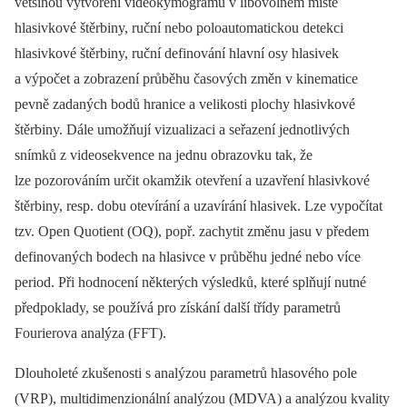
většinou vytvoření videokymogramu v libovolném místě
hlasivkové štěrbiny, ruční nebo poloautomatickou detekci
hlasivkové štěrbiny, ruční definování hlavní osy hlasivek
a výpočet a zobrazení průběhu časových změn v kinematice
pevně zadaných bodů hranice a velikosti plochy hlasivkové
štěrbiny. Dále umožňují vizualizaci a seřazení jednotlivých
snímků z videosekvence na jednu obrazovku tak, že
lze pozorováním určit okamžik otevření a uzavření hlasivkové
štěrbiny, resp. dobu otevírání a uzavírání hlasivek. Lze vypočítat
tzv. Open Quotient (OQ), popř. zachytit změnu jasu v předem
definovaných bodech na hlasivce v průběhu jedné nebo více
period. Při hodnocení některých výsledků, které splňují nutné
předpoklady, se používá pro získání další třídy parametrů
Fourierova analýza (FFT).
Dlouholeté zkušenosti s analýzou parametrů hlasového pole
(VRP), multidimenzionální analýzou (MDVA) a analýzou kvality