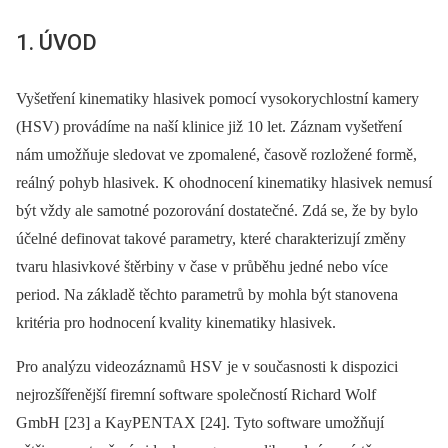
1. ÚVOD
Vyšetření kinematiky hlasivek pomocí vysokorychlostní kamery
(HSV) provádíme na naší klinice již 10 let. Záznam vyšetření
nám umožňuje sledovat ve zpomalené, časově rozložené formě,
reálný pohyb hlasivek. K ohodnocení kinematiky hlasivek nemusí
být vždy ale samotné pozorování dostatečné. Zdá se, že by bylo
účelné definovat takové parametry, které charakterizují změny
tvaru hlasivkové štěrbiny v čase v průběhu jedné nebo více
period. Na základě těchto parametrů by mohla být stanovena
kritéria pro hodnocení kvality kinematiky hlasivek.
Pro analýzu videozáznamů HSV je v současnosti k dispozici
nejrozšířenější firemní software společností Richard Wolf
GmbH [23] a KayPENTAX [24]. Tyto software umožňují