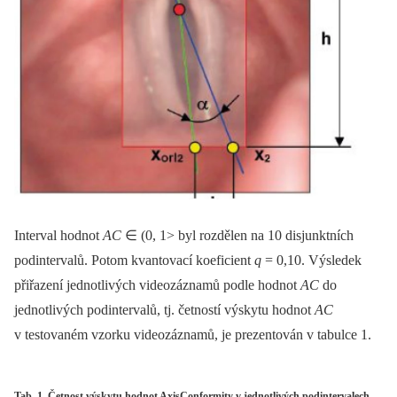
Interval hodnot
AC
∈ (0, 1> byl rozdělen na 10 disjunktních
podintervalů. Potom kvantovací koeficient
q
= 0,10. Výsledek
přiřazení jednotlivých videozáznamů podle hodnot
AC
do
jednotlivých podintervalů, tj. četností výskytu hodnot
AC
v testovaném vzorku videozáznamů, je prezentován v tabulce 1.
Tab. 1. Četnost výskytu hodnot AxisConformity v jednotlivých podintervalech