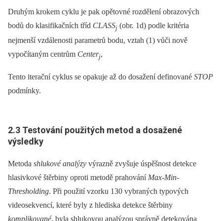
Druhým krokem cyklu je pak opětovné rozdělení obrazových
bodů do klasifikačních tříd
CLASS
(obr. 1d) podle kritéria
j
nejmenší vzdálenosti parametrů bodu, vztah (1) vůči nově
vypočítaným centrům
Center
,
j
Tento iterační cyklus se opakuje až do dosažení definované
STOP
podmínky.
2.3 Testování použitých metod a dosažené
výsledky
Metoda
shlukové analýzy
výrazně zvyšuje úspěšnost detekce
hlasivkové štěrbiny oproti metodě prahování
Max-Min-
Thresholding
. Při použití vzorku 130 vybraných typových
videosekvencí, které byly z hlediska detekce štěrbiny
komplikované
, byla shlukovou analýzou správně detekována