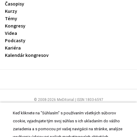
Časopisy
Kurzy
Témy
Kongresy
Videa
Podcasty
Kariéra
Kalendár kongresov
© 2008-2026 MeDitorial | ISSN 1803-6597
Stránky preLekára.sk sú určené výhradne odborníkom v zdravotníctve.
Čítajte
prehlásenie
a
Zásady spracovania osobných údajov
.
Keď kliknete na "Súhlasím" s používaním všetkých súborov
cookie, vyjadrujete tým svoj súhlas s ich ukladaním do vášho
zariadenia a s pomocou pri vašej navigácii na stránke, analýze
využívania údajov pri našich marketingových aktivitách.