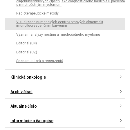
oligonukleotidových čipech jako diagnostického nástroje u pacientů
s mnohočetným myelomem
Radioterapeutické metody
Vizualizace numerických centrozomových abnormalit
imunofluorescenčním barvením
Význam analýzy nestinu u mnohočetného myelomu
Editorial (EN)
Editorial (CZ)
Seznam autorů a recenzentů
Klinická onkologie
Archív čísel
Aktuálne číslo
Informácie o časopise