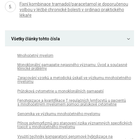
Fixní kombinace tramadol/paracetamol je doporučenou
volbou v léčbě chronické bolesti v ordinaci praktického
lékaře
Všetky články tohto čísla
Mnohočetný myelom
Monoklonální gamapatie nejasného významu: Úvod a současné
klinické problémy
Zpracování vzorků a metodická úskalí ve výzkumu mnohočetného
myelomu
Průtoková cytometrie u monoklonálních gamapatií
Fenotypizace a kvantifikace T regulačních lymfocytů u pacientů
s mnohočetným myelomem pomocí průtokové cytometrie
Genomika ve výzkumu mnohočetného myelomu
Přínos polymorfizmů pro stanovení rizika významných specifických
toxicit u mnohočetného myelomu
Využití techniky komparativní genomové hybridizace na