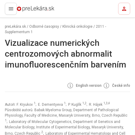
preLekára.sk
preLekára.sk
/
Odborné časopisy
/
Klinická onkologie
/
2011 -
Supplementum 1
Vizualizace numerických
centrozomových abnormalit
imunofluorescenčním barvením
English version
České info
1
1
1,2
1,3,4
Autoři: F. Kryukov
; E. Dementyeva
; P. Kuglík
; R. Hájek
Působiště autorů: Babak Myeloma Group, Department of Pathological
Physiology, Faculty of Medicine, Masaryk University, Brno, Czech Republic
1
; Laboratory of Molecular Cytogenetics, Department of Genetics and
Molecular Biology, Institute of Experimental Biology, Masaryk University,
2
Brno, Czech Republic
; Laboratory of Experimental Hematology and Cell