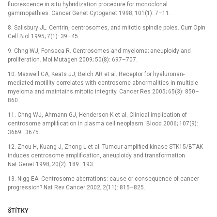
fluorescence in situ hybridization procedure for monoclonal
gammopathies. Cancer Genet Cytogenet 1998; 101(1): 7–11.
8. Salisbury JL. Centrin, centrosomes, and mitotic spindle poles. Curr Opin
Cell Biol 1995; 7(1): 39–45.
9. Chng WJ, Fonseca R. Centrosomes and myeloma; aneuploidy and
proliferation. Mol Mutagen 2009; 50(8): 697–707.
10. Maxwell CA, Keats JJ, Belch AR et al. Receptor for hyaluronan-
mediated motility correlates with centrosome abnormalities in multiple
myeloma and maintains mitotic integrity. Cancer Res 2005; 65(3): 850–
860.
11. Chng WJ, Ahmann GJ, Henderson K et al. Clinical implication of
centrosome amplification in plasma cell neoplasm. Blood 2006; 107(9):
3669–3675.
12. Zhou H, Kuang J, Zhong L et al. Tumour amplified kinase STK15/BTAK
induces centrosome amplification, aneuploidy and transformation.
Nat Genet 1998; 20(2): 189–193.
13. Nigg EA. Centrosome aberrations: cause or consequence of cancer
progression? Nat Rev Cancer 2002; 2(11): 815–825.
ŠTÍTKY