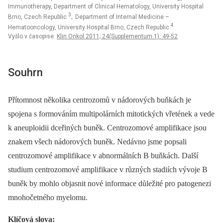
Immunotherapy, Department of Clinical Hematology, University Hospital
3
Brno, Czech Republic
; Department of Internal Medicine –
4
Hematooncology, University Hospital Brno, Czech Republic
Vyšlo v časopise:
Klin Onkol 2011; 24(Supplementum 1): 49-52
Souhrn
Přítomnost několika centrozomů v nádorových buňkách je
spojena s formováním multi­polárních mitotických vřetének a vede
k aneuploidii dceřiných buněk. Centrozomové amplifikace jsou
znakem všech nádorových buněk. Nedávno jsme popsali
centrozomové amplifikace v abnormálních B buňkách. Další
studium centrozomové amplifikace v různých stadiích vývoje B
buněk by mohlo objasnit nové informace důležité pro patogenezi
mnohočetného myelomu.
Klíčová slova: