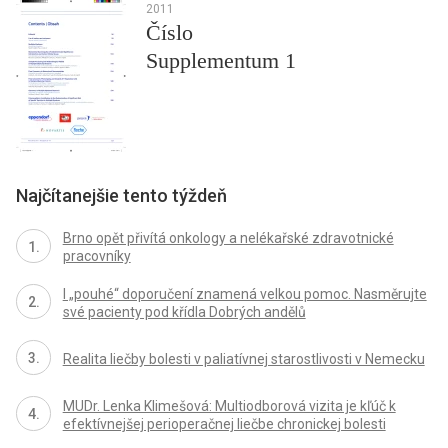
2011
Číslo
Supplementum 1
Najčítanejšie tento týždeň
Brno opět přivítá onkology a nelékařské zdravotnické
pracovníky
I „pouhé“ doporučení znamená velkou pomoc. Nasměrujte
své pacienty pod křídla Dobrých andělů
Realita liečby bolesti v paliatívnej starostlivosti v Nemecku
MUDr. Lenka Klimešová: Multiodborová vizita je kľúč k
efektívnejšej perioperačnej liečbe chronickej bolesti