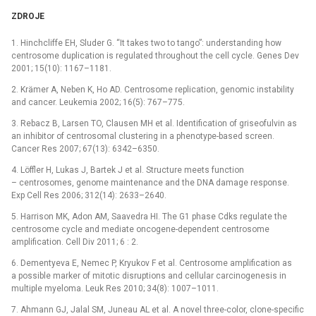
ZDROJE
1. Hinchcliffe EH, Sluder G. “It takes two to tango”: understanding how
centrosome duplication is regulated throughout the cell cycle. Genes Dev
2001; 15(10): 1167–1181.
2. Krämer A, Neben K, Ho AD. Centrosome replication, genomic instability
and cancer. Leukemia 2002; 16(5): 767–775.
3. Rebacz B, Larsen TO, Clausen MH et al. Identification of griseofulvin as
an inhibitor of centrosomal clustering in a phenotype-based screen.
Cancer Res 2007; 67(13): 6342–6350.
4. Löffler H, Lukas J, Bartek J et al. Structure meets function
–⁠ centrosomes, genome maintenance and the DNA damage response.
Exp Cell Res 2006; 312(14): 2633–2640.
5. Harrison MK, Adon AM, Saavedra HI. The G1 phase Cdks regulate the
centrosome cycle and mediate oncogene-dependent centrosome
amplification. Cell Div 2011; 6 : 2.
6. Dementyeva E, Nemec P, Kryukov F et al. Centrosome amplification as
a possible marker of mitotic disruptions and cellular carcinogenesis in
multiple myeloma. Leuk Res 2010; 34(8): 1007–1011.
7. Ahmann GJ, Jalal SM, Juneau AL et al. A novel three-color, clone-specific