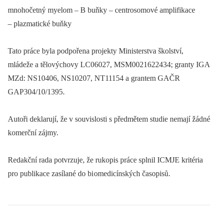
mnohočetný myelom –⁠ B buňky –⁠ centrosomové amplifikace
–⁠ plazmatické buňky
Tato práce byla podpořena projekty Mini­sterstva školství,
mládeže a tělovýchovy LC06027, MSM0021622434; granty IGA
MZd: NS10406, NS10207, NT11154 a grantem GAČR
GAP304/10/1395.
Autoři deklarují, že v souvislosti s předmětem studie nemají žádné
komerční zájmy.
Redakční rada potvrzuje, že rukopis práce splnil ICMJE kritéria
pro publikace zasílané do bi omedicínských časopisů.