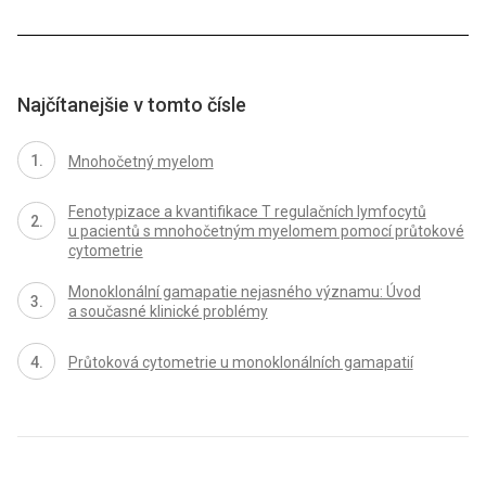
Najčítanejšie v tomto čísle
Mnohočetný myelom
Fenotypizace a kvantifikace T regulačních lymfocytů
u pacientů s mnohočetným myelomem pomocí průtokové
cytometrie
Monoklonální gamapatie nejasného významu: Úvod
a současné klinické problémy
Průtoková cytometrie u monoklonálních gamapatií