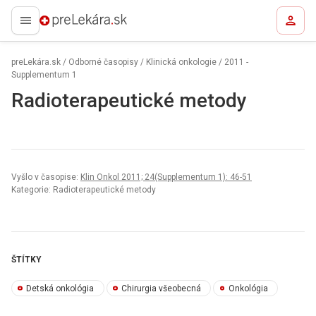
preLekára.sk
preLekára.sk
/
Odborné časopisy
/
Klinická onkologie
/
2011 -
Supplementum 1
Radioterapeutické metody
Vyšlo v časopise:
Klin Onkol 2011; 24(Supplementum 1): 46-51
Kategorie: Radioterapeutické metody
ŠTÍTKY
Detská onkológia
Chirurgia všeobecná
Onkológia