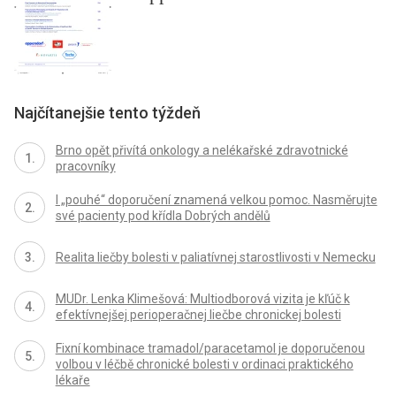
Najčítanejšie tento týždeň
Brno opět přivítá onkology a nelékařské zdravotnické
pracovníky
I „pouhé“ doporučení znamená velkou pomoc. Nasměrujte
své pacienty pod křídla Dobrých andělů
Realita liečby bolesti v paliatívnej starostlivosti v Nemecku
MUDr. Lenka Klimešová: Multiodborová vizita je kľúč k
efektívnejšej perioperačnej liečbe chronickej bolesti
Fixní kombinace tramadol/paracetamol je doporučenou
volbou v léčbě chronické bolesti v ordinaci praktického
lékaře