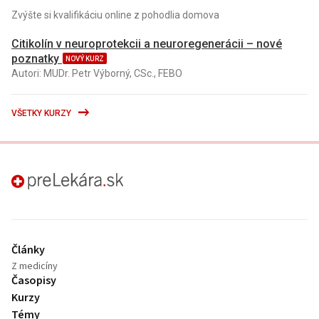
Zvýšte si kvalifikáciu online z pohodlia domova
Citikolín v neuroprotekcii a neuroregenerácii – nové
poznatky
NOVÝ KURZ
Autori: MUDr. Petr Výborný, CSc., FEBO
VŠETKY KURZY
preLekára.sk
Články
Z medicíny
Časopisy
Kurzy
Témy