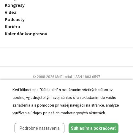
Kongresy
Videa
Podcasty
Kariéra
Kalendár kongresov
© 2008-2026 MeDitorial | ISSN 1803-6597
Stránky preLekára.sk sú určené výhradne odborníkom v zdravotníctve.
Čítajte
prehlásenie
a
Zásady spracovania osobných údajov
.
Keď kliknete na "Súhlasím" s používaním všetkých súborov
cookie, vyjadrujete tým svoj súhlas s ich ukladaním do vášho
zariadenia a s pomocou pri vašej navigácii na stránke, analýze
využívania údajov pri našich marketingových aktivitách.
Podrobné nastavenia
Súhlasím a pokračovať