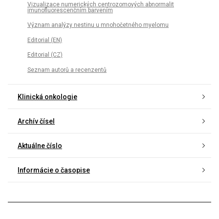
Vizualizace numerických centrozomových abnormalit
imunofluorescenčním barvením
Význam analýzy nestinu u mnohočetného myelomu
Editorial (EN)
Editorial (CZ)
Seznam autorů a recenzentů
Klinická onkologie
Archív čísel
Aktuálne číslo
Informácie o časopise