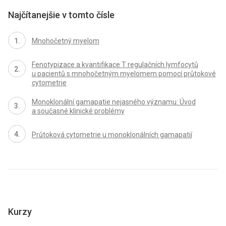
Najčítanejšie v tomto čísle
Mnohočetný myelom
Fenotypizace a kvantifikace T regulačních lymfocytů
u pacientů s mnohočetným myelomem pomocí průtokové
cytometrie
Monoklonální gamapatie nejasného významu: Úvod
a současné klinické problémy
Průtoková cytometrie u monoklonálních gamapatií
Kurzy