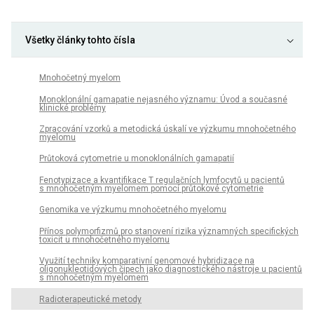
Všetky články tohto čísla
Mnohočetný myelom
Monoklonální gamapatie nejasného významu: Úvod a současné
klinické problémy
Zpracování vzorků a metodická úskalí ve výzkumu mnohočetného
myelomu
Průtoková cytometrie u monoklonálních gamapatií
Fenotypizace a kvantifikace T regulačních lymfocytů u pacientů
s mnohočetným myelomem pomocí průtokové cytometrie
Genomika ve výzkumu mnohočetného myelomu
Přínos polymorfizmů pro stanovení rizika významných specifických
toxicit u mnohočetného myelomu
Využití techniky komparativní genomové hybridizace na
oligonukleotidových čipech jako diagnostického nástroje u pacientů
s mnohočetným myelomem
Radioterapeutické metody