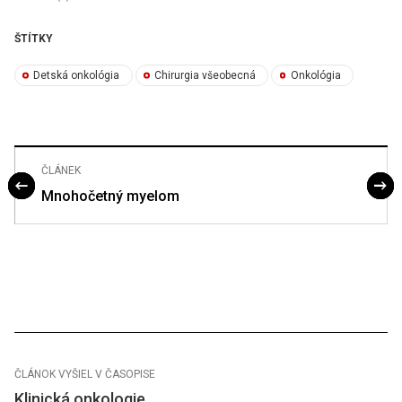
ŠTÍTKY
Detská onkológia
Chirurgia všeobecná
Onkológia
ČLÁNEK
Mnohočetný myelom
ČLÁNOK VYŠIEL V ČASOPISE
Klinická onkologie