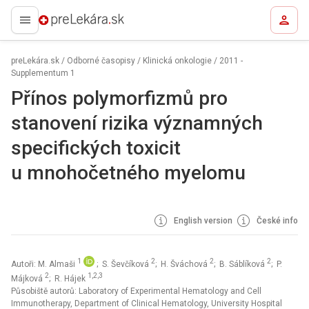
preLekára.sk
preLekára.sk
/
Odborné časopisy
/
Klinická onkologie
/
2011 -
Supplementum 1
Přínos polymorfizmů pro
stanovení rizika významných
specifických toxicit
u mnohočetného myelomu
English version
České info
1
2
2
2
Autoři: M. Almaši
; S. Ševčíková
; H. Šváchová
; B. Sáblíková
; P.
2
1,2,3
Májková
; R. Hájek
Působiště autorů: Laboratory of Experimental Hematology and Cell
Immunotherapy, Department of Clinical Hematology, University Hospital