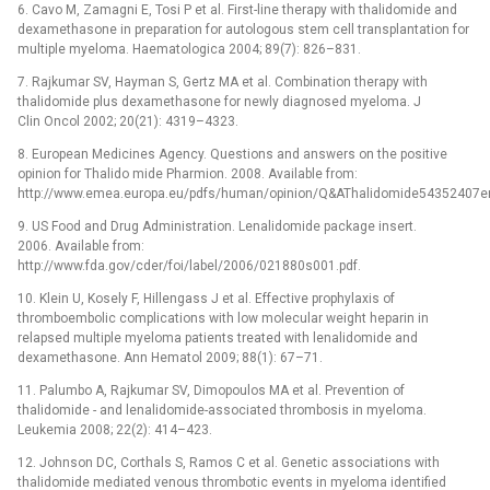
6. Cavo M, Zamagni E, Tosi P et al. First-line therapy with thalidomide and
dexamethasone in preparation for autologous stem cell transplantation for
multiple myeloma. Haematologica 2004; 89(7): 826–831.
7. Rajkumar SV, Hayman S, Gertz MA et al. Combination therapy with
thalidomide plus dexamethasone for newly diagnosed myeloma. J
Clin Oncol 2002; 20(21): 4319–4323.
8. European Medicines Agency. Questions and answers on the positive
opinion for Thalido mide Pharmion. 2008. Available from:
http://www.emea.europa.eu/pdfs/human/opinion/Q&AThalidomide54352407en
9. US Food and Drug Administration. Lenalidomide package insert.
2006. Available from:
http://www.fda.gov/cder/foi/label/2006/021880s001.pdf.
10. Klein U, Kosely F, Hillengass J et al. Effective prophylaxis of
thromboembolic complications with low molecular weight heparin in
relapsed multiple myeloma patients treated with lenalidomide and
dexamethasone. Ann Hematol 2009; 88(1): 67–71.
11. Palumbo A, Rajkumar SV, Dimopoulos MA et al. Prevention of
thalidomide -⁠ and lenalidomide-associated thrombosis in myeloma.
Leukemia 2008; 22(2): 414–423.
12. Johnson DC, Corthals S, Ramos C et al. Genetic associations with
thalidomide mediated venous thrombotic events in myeloma identified