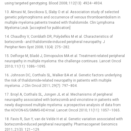
using targeted genotyping. Blood 2008; 112(13): 4924–4934.
13. Almasi M, Sevcikova S, Slaby O et al. Association study of selected
genetic polymorphisms and occurrence of venous thromboembolism in
multiple myeloma patients treated with thalidomide. Clin Lymphoma
Myeloma Leuk. [accepted for publication]
14. Chaudhry V, Cornblath DR, Polydefkis M et al. Characteristics of
bortezomib -⁠ and thalidomide-induced peripheral neuropathy. J
Peripher Nerv Syst 2008; 13(4): 275–282.
15. Delforge M, Bladé J, Dimopoulos MA et al. Treatment-related peripheral
neuropathy in multiple myeloma: the challenge continues. Lancet Oncol
2010; 11(11): 1086–1095.
16. Johnson DC, Corthals SL, Walker BA et al. Genetic factors underlying
the risk of thalidomide-related neuropathy in patients with multiple
myeloma. J Clin Oncol 2011; 29(7): 797–804.
17. Broyl A, Corthals SL, Jongen JL et al. Mechanisms of peripheral
neuropathy associated with bortezomib and vincristine in patients with
newly diagnosed multiple myeloma: a prospective analysis of data from
the HOVON-65/GMMG-HD4 trial. Lancet Oncol 2010; 11(11): 1057–1065.
18. Favis R, Sun Y, van de Velde H et al. Genetic variation associated with
bortezomib-induced peripheral neuropathy. Pharmacogenet Genomics
2011; 21(3): 121–129.