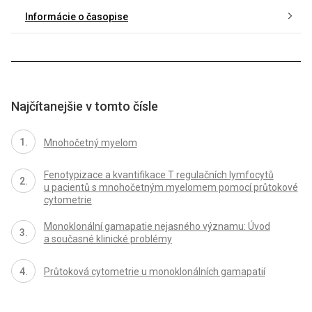
Informácie o časopise
Najčítanejšie v tomto čísle
Mnohočetný myelom
Fenotypizace a kvantifikace T regulačních lymfocytů
u pacientů s mnohočetným myelomem pomocí průtokové
cytometrie
Monoklonální gamapatie nejasného významu: Úvod
a současné klinické problémy
Průtoková cytometrie u monoklonálních gamapatií