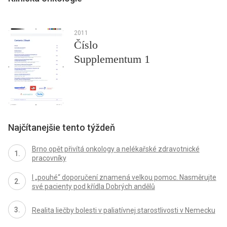
2011
Číslo
Supplementum 1
Najčítanejšie tento týždeň
Brno opět přivítá onkology a nelékařské zdravotnické
pracovníky
I „pouhé“ doporučení znamená velkou pomoc. Nasměrujte
své pacienty pod křídla Dobrých andělů
Realita liečby bolesti v paliatívnej starostlivosti v Nemecku