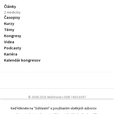
Články
Z medicíny
Časopisy
Kurzy
Témy
Kongresy
Videa
Podcasty
Kariéra
Kalendár kongresov
© 2008-2026 MeDitorial | ISSN 1803-6597
Stránky preLekára.sk sú určené výhradne odborníkom v zdravotníctve.
Čítajte
prehlásenie
a
Zásady spracovania osobných údajov
.
Keď kliknete na "Súhlasím" s používaním všetkých súborov