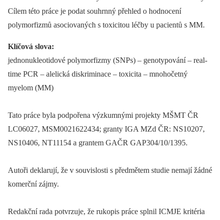
Cílem této práce je podat souhrnný přehled o hodnocení
polymorfizmů asociovaných s toxicitou léčby u pacientů s MM.
Klíčová slova:
jednonukleotidové polymorfizmy (SNPs) –⁠ genotypování –⁠ real-
time PCR –⁠ alelická diskriminace –⁠ toxicita –⁠ mnohočetný
myelom (MM)
Tato práce byla podpořena výzkumnými projekty MŠMT ČR
LC06027, MSM0021622434; granty IGA MZd ČR: NS10207,
NS10406, NT11154 a grantem GAČR GAP304/10/1395.
Autoři deklarují, že v souvislosti s předmětem studie nemají žádné
komerční zájmy.
Redakční rada potvrzuje, že rukopis práce splnil ICMJE kritéria