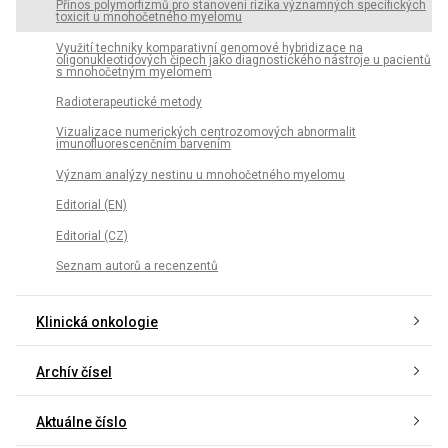
Přínos polymorfizmů pro stanovení rizika významných specifických
toxicit u mnohočetného myelomu
Využití techniky komparativní genomové hybridizace na
oligonukleotidových čipech jako diagnostického nástroje u pacientů
s mnohočetným myelomem
Radioterapeutické metody
Vizualizace numerických centrozomových abnormalit
imunofluorescenčním barvením
Význam analýzy nestinu u mnohočetného myelomu
Editorial (EN)
Editorial (CZ)
Seznam autorů a recenzentů
Klinická onkologie
Archív čísel
Aktuálne číslo