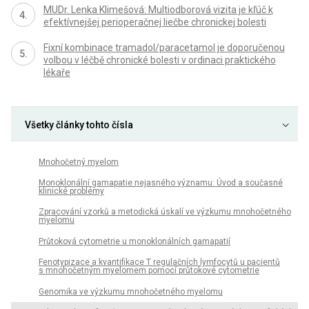
MUDr. Lenka Klimešová: Multiodborová vizita je kľúč k
efektívnejšej perioperačnej liečbe chronickej bolesti
Fixní kombinace tramadol/paracetamol je doporučenou
volbou v léčbě chronické bolesti v ordinaci praktického
lékaře
Všetky články tohto čísla
Mnohočetný myelom
Monoklonální gamapatie nejasného významu: Úvod a současné
klinické problémy
Zpracování vzorků a metodická úskalí ve výzkumu mnohočetného
myelomu
Průtoková cytometrie u monoklonálních gamapatií
Fenotypizace a kvantifikace T regulačních lymfocytů u pacientů
s mnohočetným myelomem pomocí průtokové cytometrie
Genomika ve výzkumu mnohočetného myelomu