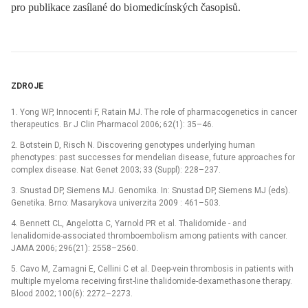
pro publikace zasílané do bi omedicínských časopisů.
ZDROJE
1. Yong WP, Innocenti F, Ratain MJ. The role of pharmacogenetics in cancer
therapeutics. Br J Clin Pharmacol 2006; 62(1): 35–46.
2. Botstein D, Risch N. Discovering genotypes underlying human
phenotypes: past successes for mendelian disease, future approaches for
complex disease. Nat Genet 2003; 33 (Suppl): 228–237.
3. Snustad DP, Siemens MJ. Genomika. In: Snustad DP, Siemens MJ (eds).
Genetika. Brno: Masarykova univerzita 2009 : 461–503.
4. Bennett CL, Angelotta C, Yarnold PR et al. Thalidomide -⁠ and
lenalidomide-associated thromboembolism among patients with cancer.
JAMA 2006; 296(21): 2558–2560.
5. Cavo M, Zamagni E, Cellini C et al. Deep-vein thrombosis in patients with
multiple myeloma receiving first-line thalidomide-dexamethasone therapy.
Blood 2002; 100(6): 2272–2273.