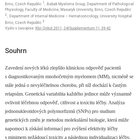
1
Brno, Czech Republic
; Babak Myeloma Group, Department of Pathological
Physiology, Faculty of Medicine, Masaryk University, Brno, Czech Republic
2
; Department of Internal Medicine – Hematooncology, University Hospital
3
Brno, Czech Republic
Vyšlo v časopise:
Klin Onkol 2011; 24(Supplementum 1): 39-42
Souhrn
Zavedení nových léků zlepšilo klinickou odpověď pacientů
s diagnostikovaným mnohočetným myelomem (MM), nicméně se
stále jedná o nevyléčitelnou chorobu, při níž dochází k častým
relapsům. Genetická variabilita každého jedince může významně
ovlivnit léčebnou odpověď, citlivost a toxicitu léčby. Analýza
jednonukleotidových polymorfizmů (SNPs) pro studium
genetických změn je metodou molekulární biologie, která může
napomoci k získání informací pro zvýšení efektivity léčby
s minimem nežádoucí toxicity a následnou individualizaci léčby.