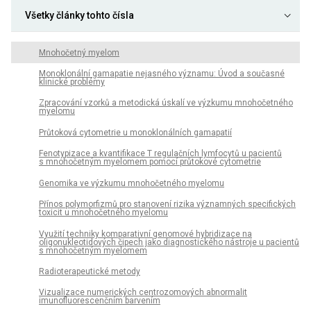
Všetky články tohto čísla
Mnohočetný myelom
Monoklonální gamapatie nejasného významu: Úvod a současné
klinické problémy
Zpracování vzorků a metodická úskalí ve výzkumu mnohočetného
myelomu
Průtoková cytometrie u monoklonálních gamapatií
Fenotypizace a kvantifikace T regulačních lymfocytů u pacientů
s mnohočetným myelomem pomocí průtokové cytometrie
Genomika ve výzkumu mnohočetného myelomu
Přínos polymorfizmů pro stanovení rizika významných specifických
toxicit u mnohočetného myelomu
Využití techniky komparativní genomové hybridizace na
oligonukleotidových čipech jako diagnostického nástroje u pacientů
s mnohočetným myelomem
Radioterapeutické metody
Vizualizace numerických centrozomových abnormalit
imunofluorescenčním barvením