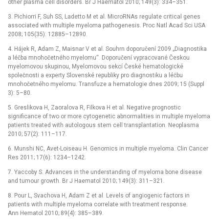
other plasma cell disorders. Br J Haematol 2010; 149(3): 334–351.
3. Pichiorri F, Suh SS, Ladetto M et al. MicroRNAs regulate critical genes
associated with multiple myeloma pathogenesis. Proc Natl Acad Sci USA
2008; 105(35): 12885–12890.
4. Hájek R, Adam Z, Maisnar V et al. Souhrn doporučení 2009 „Diagnostika
a léčba mnohočetného myelomu“. Doporučení vypracované Českou
myelomovou skupinou, Myelomovou sekcí České hematologické
společnosti a experty Slovenské republiky pro diagnostiku a léčbu
mnohočetného myelomu. Transfuze a hematologie dnes 2009; 15 (Suppl
3): 5–80.
5. Greslikova H, Zaoralova R, Filkova H et al. Negative prognostic
significance of two or more cytogenetic abnormalities in multiple myeloma
patients treated with autologous stem cell transplantation. Neoplasma
2010; 57(2): 111–117.
6. Munshi NC, Avet-Loiseau H. Genomics in multiple myeloma. Clin Cancer
Res 2011; 17(6): 1234–1242.
7. Yaccoby S. Advances in the understanding of myeloma bone disease
and tumour growth. Br J Haematol 2010; 149(3): 311–321.
8. Pour L, Svachova H, Adam Z et al. Levels of angiogenic factors in
patients with multiple myeloma correlate with treatment response.
Ann Hematol 2010; 89(4): 385–389.