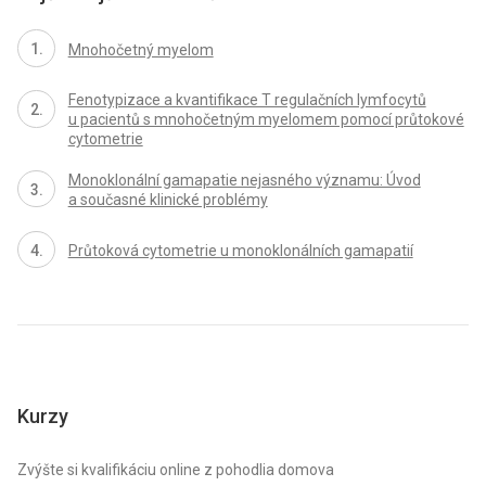
Mnohočetný myelom
Fenotypizace a kvantifikace T regulačních lymfocytů
u pacientů s mnohočetným myelomem pomocí průtokové
cytometrie
Monoklonální gamapatie nejasného významu: Úvod
a současné klinické problémy
Průtoková cytometrie u monoklonálních gamapatií
Kurzy
Zvýšte si kvalifikáciu online z pohodlia domova