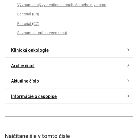
Význam analýzy nestinu u mnohočetného myelomu
Editorial (EN)
Editorial (CZ)
Seznam autorů a recenzentů
Klinická onkologie
Archív čísel
Aktuálne číslo
Informácie o časopise
Najčítanejšie v tomto čísle