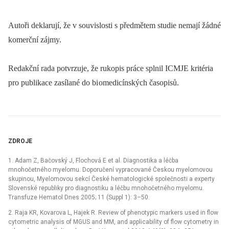
Autoři deklarují, že v souvislosti s předmětem studie nemají žádné
komerční zájmy.
Redakční rada potvrzuje, že rukopis práce splnil ICMJE kritéria
pro publikace zasílané do bi omedicínských časopisů.
ZDROJE
1. Adam Z, Bačovský J, Flochová E et al. Diagnostika a léčba
mnohočetného myelomu. Doporučení vypracované Českou myelomovou
skupinou, Myelomovou sekcí České hematologické společnosti a experty
Slovenské republiky pro diagnostiku a léčbu mnohočetného myelomu.
Transfuze Hematol Dnes 2005; 11 (Suppl 1): 3–50.
2. Raja KR, Kovarova L, Hajek R. Review of phenotypic markers used in flow
cytometric analysis of MGUS and MM, and applicability of flow cytometry in