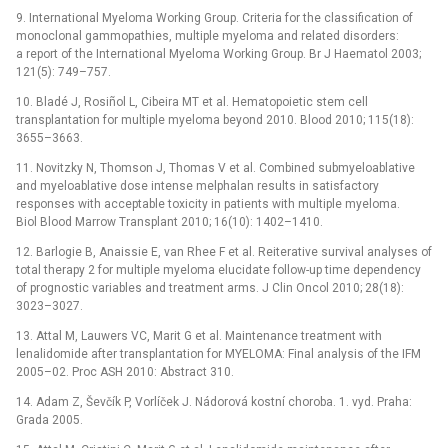
9. International Myeloma Working Group. Criteria for the classification of
monoclonal gammopathies, multiple myeloma and related disorders:
a report of the International Myeloma Working Group. Br J Haematol 2003;
121(5): 749–757.
10. Bladé J, Rosiñol L, Cibeira MT et al. Hematopoietic stem cell
transplantation for multiple myeloma beyond 2010. Blood 2010; 115(18):
3655–3663.
11. Novitzky N, Thomson J, Thomas V et al. Combined submyeloablative
and myeloablative dose intense melphalan results in satisfactory
responses with acceptable toxicity in patients with multiple myeloma.
Biol Blood Marrow Transplant 2010; 16(10): 1402–1410.
12. Barlogie B, Anaissie E, van Rhee F et al. Reiterative survival analyses of
total therapy 2 for multiple myeloma elucidate follow-up time dependency
of prognostic variables and treatment arms. J Clin Oncol 2010; 28(18):
3023–3027.
13. Attal M, Lauwers VC, Marit G et al. Maintenance treatment with
lenalidomide after transplantation for MYELOMA: Final analysis of the IFM
2005–02. Proc ASH 2010: Abstract 310.
14. Adam Z, Ševčík P, Vorlíček J. Nádorová kostní choroba. 1. vyd. Praha:
Grada 2005.