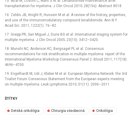
15. Attal M, Cristini C, Marit G et al. Lenalidomide maintenance after
transplantation for myeloma. J Clin Oncol 2010; 28(15s): Abstract 8018.
16. Zeldis JB, Knight R, Hussein M et al. A review of the history, properties,
and use of the immunomodulatory compound lenalidomide. Ann N Y
Acad Sci. 2011; 1222(1): 76–82.
17. Greipp PR, San Miguel J, Durie BG et al. International staging system for
multiple myeloma. J Clin Oncol 2005; 23(15): 3412–3420.
18. Munshi NC, Anderson KC, Bergsagel PL et al. Consensus
recommendations for risk stratification in multiple myeloma: report of the
International Myeloma Workshop Consensus Panel 2. Blood 2011; 117(18):
4696–4700.
19. Engelhardt M, Udi J, Kleber M et al. European Myeloma Network: the 3rd
Trialist Forum Consensus Statement from the European experts meeting
on multiple myeloma. Leuk Lymphoma 2010; 51(11): 2006–2011.
ŠTÍTKY
Detská onkológia
Chirurgia všeobecná
Onkológia