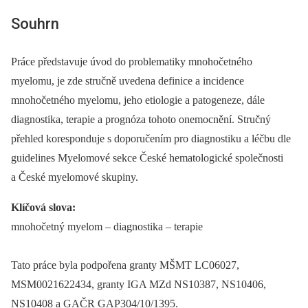
Souhrn
Práce představuje úvod do problematiky mnohočetného
myelomu, je zde stručně uvedena definice a incidence
mnohočetného myelomu, jeho etiologie a patogeneze, dále
diagnostika, terapie a prognóza tohoto onemocnění. Stručný
přehled koresponduje s doporučením pro diagnostiku a léčbu dle
guidelines Myelomové sekce České hematologické společnosti
a České myelomové skupiny.
Klíčová slova:
mnohočetný myelom –⁠ diagnostika –⁠ terapie
Tato práce byla podpořena granty MŠMT LC06027,
MSM0021622434, granty IGA MZd NS10387, NS10406,
NS10408 a GAČR GAP304/10/1395.