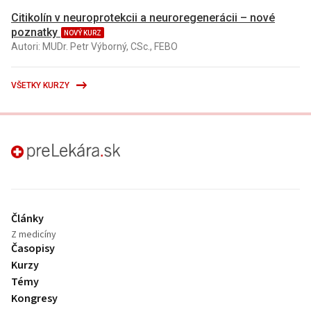
Citikolín v neuroprotekcii a neuroregenerácii – nové
poznatky
NOVÝ KURZ
Autori: MUDr. Petr Výborný, CSc., FEBO
VŠETKY KURZY
preLekára.sk
Články
Z medicíny
Časopisy
Kurzy
Témy
Kongresy