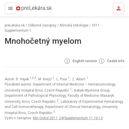
preLekára.sk
preLekára.sk
/
Odborné časopisy
/
Klinická onkologie
/
2011 -
Supplementum 1
Mnohočetný myelom
English version
České info
1,2,3
1
1
1
Autoři: R. Hájek
; M. Krejčí
; L. Pour
; Z. Adam
Působiště autorů: Department of Internal Medicine – Hematooncology,
1
University Hospital Brno, Czech Republic
; Babak Myeloma Group,
Department of Pathological Physiology, Faculty of Medicine, Masaryk
2
University, Brno, Czech Republic
; Laboratory of Experimental Hematology
and Cell Immunotherapy, Department of Clinical Hematology, University
3
Hospital Brno, Czech Republic
Vyšlo v časopise:
Klin Onkol 2011; 24(Supplementum 1): 10-13