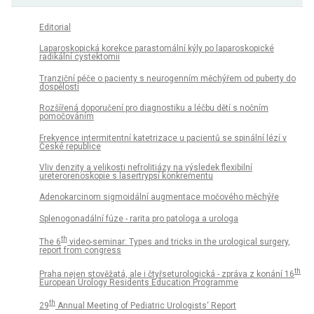
Editorial
Laparoskopická korekce parastomální kýly po laparoskopické
radikální cystektomii
Tranziční péče o pacienty s neurogenním měchýřem od puberty do
dospělosti
Rozšířená doporučení pro diagnostiku a léčbu dětí s nočním
pomočováním
Frekvence intermitentní katetrizace u pacientů se spinální lézí v
České republice
Vliv denzity a velikosti nefrolitiázy na výsledek flexibilní
ureterorenoskopie s lasertrypsí konkrementu
Adenokarcinom sigmoidální augmentace močového měchýře
Splenogonadální fúze - rarita pro patologa a urologa
th
The 6
video-seminar: Types and tricks in the urological surgery,
report from congress
th
Praha nejen stověžatá, ale i čtyřseturologická - zpráva z konání 16
European Urology Residents Education Programme
th
29
Annual Meeting of Pediatric Urologists‘ Report