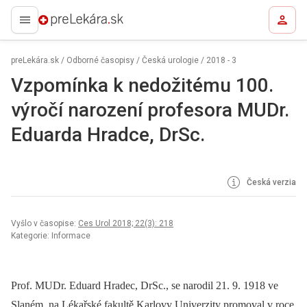
preLekára.sk
preLekára.sk
/
Odborné časopisy
/
Česká urologie
/
2018 - 3
Vzpomínka k nedožitému 100.
výročí narození profesora MUDr.
Eduarda Hradce, DrSc.
Česká verzia
Vyšlo v časopise:
Ces Urol 2018; 22(3): 218
Kategorie: Informace
Prof. MUDr. Eduard Hradec, DrSc., se narodil 21. 9. 1918 ve
Slaném, na Lékařské fakultě Karlovy Univerzity promoval v roce