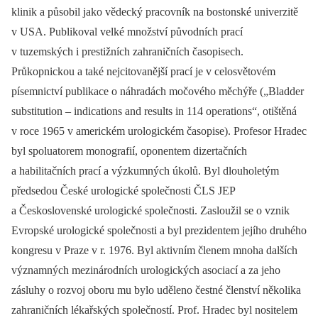
klinik a působil jako vědecký pracovník na bostonské univerzitě
v USA. Publikoval velké množství původních prací
v tuzemských i prestižních zahraničních časopisech.
Průkopnickou a také nejcitovanější prací je v celosvětovém
písemnictví publikace o náhradách močového měchýře („Bladder
substitution –⁠ indications and results in 114 operations“, otištěná
v roce 1965 v americkém urologickém časopise). Profesor Hradec
byl spoluatorem monografií, oponentem dizertačních
a habilitačních prací a výzkumných úkolů. Byl dlouholetým
předsedou České urologické společnosti ČLS JEP
a Československé urologické společnosti. Zasloužil se o vznik
Evropské urologické společnosti a byl prezidentem jejího druhého
kongresu v Praze v r. 1976. Byl aktivním členem mnoha dalších
významných mezinárodních urologických asociací a za jeho
zásluhy o rozvoj oboru mu bylo uděleno čestné členství několika
zahraničních lékařských společností. Prof. Hradec byl nositelem