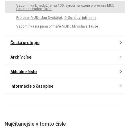
Vzpomínka k nedožitému 100. výročí narození profesora MUDr.
Eduarda Hradce, DrSc.
Profesor MUDr. Jan Dvořáček, DrSc. slaví jubileum
Vzpomínka na pana primáře MUDr. Miroslava Tauše
Česká urologie
Archív čísel
Aktuálne číslo
Informácie o časopise
Najčítanejšie v tomto čísle