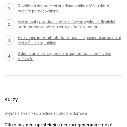
Rozšířená doporučení pro diagnostiku a léčbu dětí s
nočním pomočováním
Vliv denzity a velikosti nefrolitiázy na výsledek flexibilní
ureterorenoskopie s lasertrypsí konkrementu
Frekvence intermitentní katetrizace u pacientů se spinální
lézí v České republice
Adenokarcinom sigmoidální augmentace močového
měchýře
Kurzy
Zvýšte si kvalifikáciu online z pohodlia domova
Citikolín v neuroprotekcii a neuroregenerácii – nové