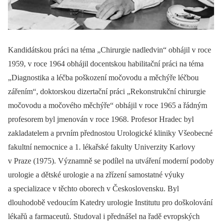
Kandidátskou práci na téma „Chirurgie nadledvin“ obhájil v roce
1959, v roce 1964 obhájil docentskou habilitační práci na téma
„Diagnostika a léčba poškození močovodu a měchýře léčbou
zářením“, doktorskou dizertační práci „Rekonstrukční chirurgie
močovodu a močového měchýře“ obhájil v roce 1965 a řádným
profesorem byl jmenován v roce 1968. Profesor Hradec byl
zakladatelem a prvním přednostou Urologické kliniky Všeobecné
fakultní nemocnice a 1. lékařské fakulty Univerzity Karlovy
v Praze (1975). Významně se podílel na utváření moderní podoby
urologie a dětské urologie a na zřízení samostatné výuky
a specializace v těchto oborech v Československu. Byl
dlouhodobě vedoucím Katedry urologie Institutu pro doškolování
lékařů a farmaceutů. Studoval i přednášel na řadě evropských