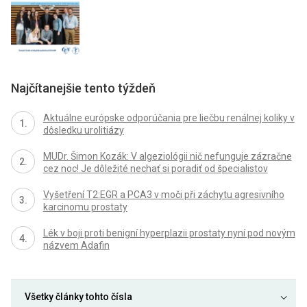
Najčítanejšie tento týždeň
Aktuálne európske odporúčania pre liečbu renálnej koliky v
dôsledku urolitiázy
MUDr. Šimon Kozák: V algeziológii nič nefunguje zázračne
cez noc! Je dôležité nechať si poradiť od špecialistov
Vyšetření T2:EGR a PCA3 v moči při záchytu agresivního
karcinomu prostaty
Lék v boji proti benigní hyperplazii prostaty nyní pod novým
názvem Adafin
Všetky články tohto čísla