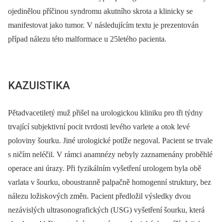
ojedinělou příčinou syndromu akutního skrota a klinicky se
manifestovat jako tumor. V následujícím textu je prezentován
případ nálezu této malformace u 25letého pacienta.
KAZUISTIKA
Pětadvacetiletý muž přišel na urologickou kliniku pro tři týdny
trvající subjektivní pocit tvrdosti levého varlete a otok levé
poloviny šourku. Jiné urologické potíže negoval. Pacient se trvale
s ničím neléčil. V rámci anamnézy nebyly zaznamenány proběhlé
operace ani úrazy. Při fyzikálním vyšetření urologem byla obě
varlata v šourku, oboustranně palpačně homogenní struktury, bez
nálezu ložiskových změn. Pacient předložil výsledky dvou
nezávislých ultrasonografických (USG) vyšetření šourku, která