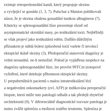
existuje retroperitoneální kanál, který propojuje slezinu
a vyvíjející se gonádu (1, 3, 7). Putschar a Manion publikovali
názor, že je slezina obalena gonadální tunikou albugineou (7).
Klinicky se splenogonadální fúze prezentuje různě od
asymptomatické skrotální masy, po testikulární torzi. Nejběžněji
se však projeví jako testikulární edém. Dalším důležitým
příznakem je náhlá bolest způsobená torzí varlete či involucí
ektopické tkáně sleziny (3). Předoperační stanovení diagnózy je
velmi nesnadné, ne‑li nemožné. Pokud je vyjádřena suspekce na
diagnózu splenogonadální fúze, lze provést 99TCm izotopové
vyšetření, které detekuje přítomnost ektopické sleziny.
U prepubertálních pacientů s malou intratestikulární lézí
a negativními onkomarkery (zvl. AFP) je indikována peroperační
biopsie, která může tuto patologii odhalit a tak předejít zbytečné
orchiektomii (9). V diferenciálně diagnostické rozvaze patologa je
nutno zvážit splenózu a možnost zralého teratomu. Splenóza je