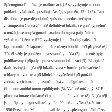
Splenogonadální fúze je malformací, jež se vyskytuje u obou
pohlaví, avšak muže postihuje častěji, v poměru 15 : 1 (5). Tato
distribuce je pravděpodobně způsobena nedostatečným
zastoupením žen na základě definitivní lokalizace gonády, neboť
u mužů je sestouplá gonáda snadno dostupná palpačnímu
vyšetření. U žen se SFG vyskytuje jako náhodný nález při
laparotomiích či laparoskopiích z různých indikací či při pitvě (6).
Téměř vždy je postižena levostranná gonáda (7), nicméně byly
publikovány i případy s pravostrannou lokalizací (3). Ektopická
tkáň sleziny je nejčastěji lokalizovaná v horním pólu varlete či
u hlavy nadvarlete a při klinickém vyšetření i při použití
zobrazovacích metod je zaměnitelná za maligní testikulární tumor
či adenomatoidní tumor epididymis (5). Vzácně může být SGF
přítomna intratestikulárně či na dolním pólu varlete (8). Nejčastěji
jsou případy diagnostikovány před 20. rokem věku (3). V roce
1956 Putschar a Manion popsali dva typy splenogonadální fúze,