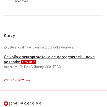
měchýře
Kurzy
Zvýšte si kvalifikáciu online z pohodlia domova
Citikolín v neuroprotekcii a neuroregenerácii – nové
poznatky
NOVÝ KURZ
Autori: MUDr. Petr Výborný, CSc., FEBO
VŠETKY KURZY
preLekára.sk