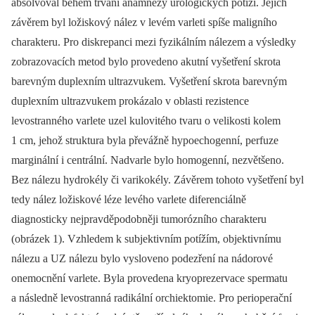
absolvoval během trvání anamnézy urologických potíží. Jejich
závěrem byl ložiskový nález v levém varleti spíše maligního
charakteru. Pro diskrepanci mezi fyzikálním nálezem a výsledky
zobrazovacích metod bylo provedeno akutní vyšetření skrota
barevným duplexním ultrazvukem. Vyšetření skrota barevným
duplexním ultrazvukem prokázalo v oblasti rezistence
levostranného varlete uzel kulovitého tvaru o velikosti kolem
1 cm, jehož struktura byla převážně hypoechogenní, perfuze
marginální i centrální. Nadvarle bylo homogenní, nezvětšeno.
Bez nálezu hydrokély či varikokély. Závěrem tohoto vyšetření byl
tedy nález ložiskové léze levého varlete diferenciálně
diagnosticky nejpravděpodobněji tumorózního charakteru
(obrázek 1). Vzhledem k subjektivním potížím, objektivnímu
nálezu a UZ nálezu bylo vysloveno podezření na nádorové
onemocnění varlete. Byla provedena kryoprezervace spermatu
a následně levostranná radikální orchiektomie. Pro perioperační