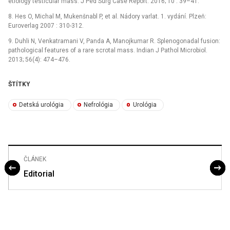
etiology testicular mass. J Ped Surg Case Report. 2016; 10 : 39–41.
8. Hes O, Michal M, Mukenšnabl P, et al. Nádory varlat. 1. vydání. Plzeň:
Euroverlag 2007 : 310-312.
9. Duhli N, Venkatramani V, Panda A, Manojkumar R. Splenogonadal fusion:
pathological features of a rare scrotal mass. Indian J Pathol Microbiol.
2013; 56(4): 474–476.
ŠTÍTKY
Detská urológia
Nefrológia
Urológia
ČLÁNEK
Editorial