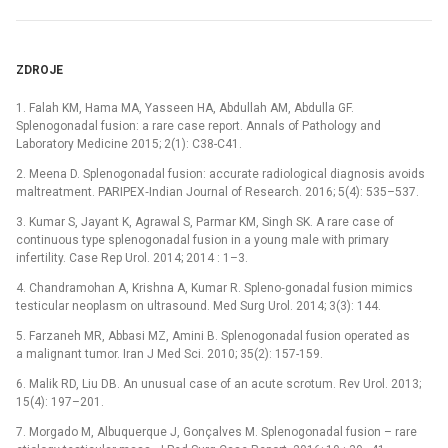
ZDROJE
1. Falah KM, Hama MA, Yasseen HA, Abdullah AM, Abdulla GF.
Splenogonadal fusion: a rare case report. Annals of Pathology and
Laboratory Medicine 2015; 2(1): C38-C41.
2. Meena D. Splenogonadal fusion: accurate radiological diagnosis avoids
maltreatment. PARIPEX‑Indian Journal of Research. 2016; 5(4): 535–537.
3. Kumar S, Jayant K, Agrawal S, Parmar KM, Singh SK. A rare case of
continuous type splenogonadal fusion in a young male with primary
infertility. Case Rep Urol. 2014; 2014 : 1–3.
4. Chandramohan A, Krishna A, Kumar R. Spleno‑gonadal fusion mimics
testicular neoplasm on ultrasound. Med Surg Urol. 2014; 3(3): 144.
5. Farzaneh MR, Abbasi MZ, Amini B. Splenogonadal fusion operated as
a malignant tumor. Iran J Med Sci. 2010; 35(2): 157-159.
6. Malik RD, Liu DB. An unusual case of an acute scrotum. Rev Urol. 2013;
15(4): 197–201.
7. Morgado M, Albuquerque J, Gonçalves M. Splenogonadal fusion –⁠ rare