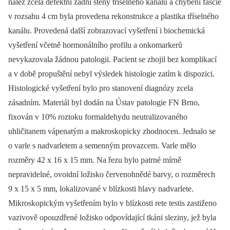
nález zcela defektní zadní stěny tříselného kanálu a chybění fascie
v rozsahu 4 cm byla provedena rekonstrukce a plastika tříselného
kanálu. Provedená další zobrazovací vyšetření i biochemická
vyšetření včetně hormonálního profilu a onkomarkerů
nevykazovala žádnou patologii. Pacient se zhojil bez komplikací
a v době propuštění nebyl výsledek histologie zatím k dispozici.
Histologické vyšetření bylo pro stanovení diagnózy zcela
zásadním. Materiál byl dodán na Ústav patologie FN Brno,
fixován v 10% roztoku formaldehydu neutralizovaného
uhličitanem vápenatým a makroskopicky zhodnocen. Jednalo se
o varle s nadvarletem a semenným provazcem. Varle mělo
rozměry 42 x 16 x 15 mm. Na řezu bylo patrné mírně
nepravidelné, ovoidní ložisko červenohnědé barvy, o rozměrech
9 x 15 x 5 mm, lokalizované v blízkosti hlavy nadvarlete.
Mikroskopickým vyšetřením bylo v blízkosti rete testis zastiženo
vazivově opouzdřené ložisko odpovídající tkáni sleziny, jež byla