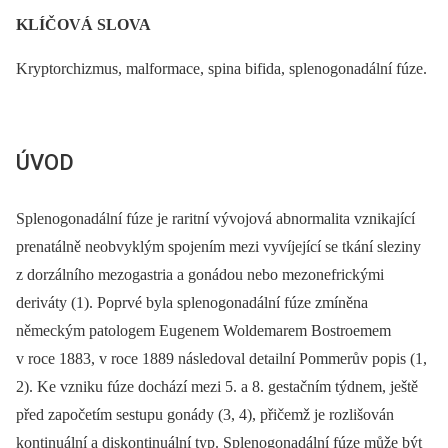
KLÍČOVÁ SLOVA
Kryptorchizmus, malformace, spina bifida, splenogonadální fúze.
ÚVOD
Splenogonadální fúze je raritní vývojová abnormalita vznikající
prenatálně neobvyklým spojením mezi vyvíjející se tkání sleziny
z dorzálního mezogastria a gonádou nebo mezonefrickými
deriváty (1). Poprvé byla splenogonadální fúze zmíněna
německým patologem Eugenem Woldemarem Bostroemem
v roce 1883, v roce 1889 následoval detailní Pommerův popis (1,
2). Ke vzniku fúze dochází mezi 5. a 8. gestačním týdnem, ještě
před započetím sestupu gonády (3, 4), přičemž je rozlišován
kontinuální a diskontinuální typ. Splenogonadální fúze může být