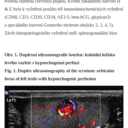
tvořena zejména červenou pulpou. Kromě základního barvení H
& E bylo k vyšetření použito též imunohistochemických vyšetření
(CD68, CD3, CD20, CD34, AE1/3, beta‑hCG, glypican3)
a speciálního barvení Gomoriho trichrom obrázky 2, 3, 4, 5).
Závěr histopatologického vyšetření zněl: splenogonadální fúze.
Obr. 1. Duplexní ultrasonografie šourku: kuloidní ložisko
levého varlete s hypoechogenní perfuzí
Fig. 1. Duplex ultrasonography of the scrotum: orbicular
focus of left testis with hypoechogenic perfusion