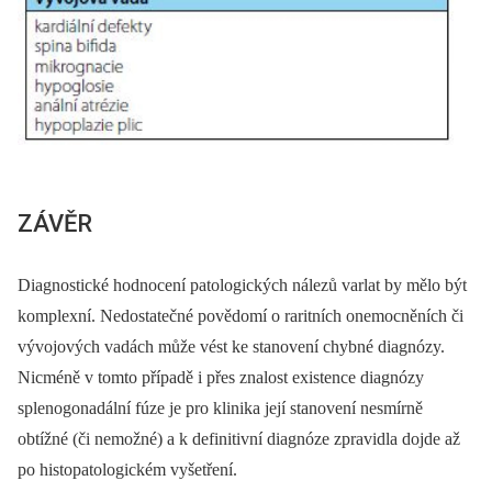
ZÁVĚR
Diagnostické hodnocení patologických nálezů varlat by mělo být
komplexní. Nedostatečné povědomí o raritních onemocněních či
vývojových vadách může vést ke stanovení chybné diagnózy.
Nicméně v tomto případě i přes znalost existence diagnózy
splenogonadální fúze je pro klinika její stanovení nesmírně
obtížné (či nemožné) a k definitivní diagnóze zpravidla dojde až
po histopatologickém vyšetření.