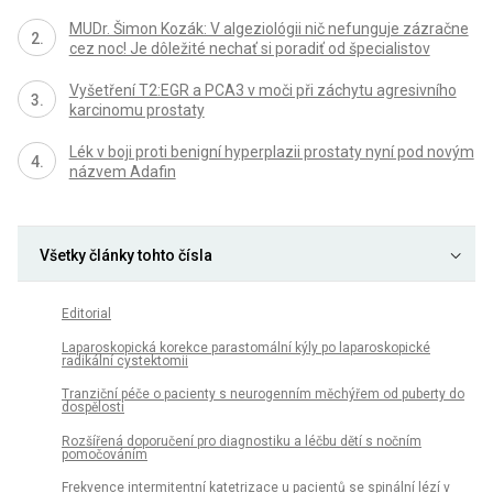
MUDr. Šimon Kozák: V algeziológii nič nefunguje zázračne
cez noc! Je dôležité nechať si poradiť od špecialistov
Vyšetření T2:EGR a PCA3 v moči při záchytu agresivního
karcinomu prostaty
Lék v boji proti benigní hyperplazii prostaty nyní pod novým
názvem Adafin
Všetky články tohto čísla
Editorial
Laparoskopická korekce parastomální kýly po laparoskopické
radikální cystektomii
Tranziční péče o pacienty s neurogenním měchýřem od puberty do
dospělosti
Rozšířená doporučení pro diagnostiku a léčbu dětí s nočním
pomočováním
Frekvence intermitentní katetrizace u pacientů se spinální lézí v