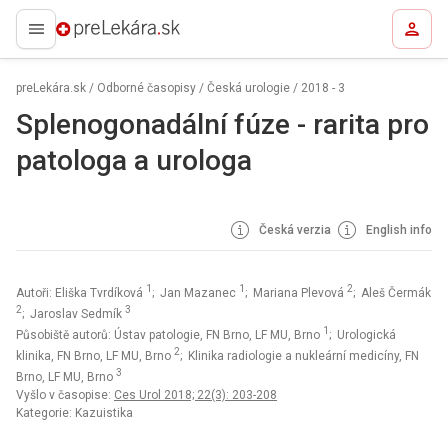
preLekára.sk
preLekára.sk
/
Odborné časopisy
/
Česká urologie
/
2018 - 3
Splenogonadální fúze - rarita pro
patologa a urologa
Česká verzia
English info
1
1
2
Autoři: Eliška Tvrdíková
; Jan Mazanec
; Mariana Plevová
; Aleš Čermák
2
3
; Jaroslav Sedmík
1
Působiště autorů: Ústav patologie, FN Brno, LF MU, Brno
; Urologická
2
klinika, FN Brno, LF MU, Brno
; Klinika radiologie a nukleární medicíny, FN
3
Brno, LF MU, Brno
Vyšlo v časopise:
Ces Urol 2018; 22(3): 203-208
Kategorie: Kazuistika