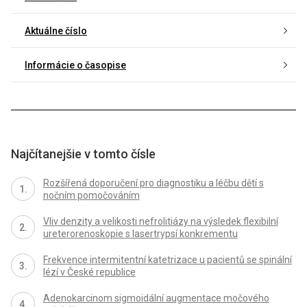
Aktuálne číslo
Informácie o časopise
Najčítanejšie v tomto čísle
Rozšířená doporučení pro diagnostiku a léčbu dětí s
nočním pomočováním
Vliv denzity a velikosti nefrolitiázy na výsledek flexibilní
ureterorenoskopie s lasertrypsí konkrementu
Frekvence intermitentní katetrizace u pacientů se spinální
lézí v České republice
Adenokarcinom sigmoidální augmentace močového