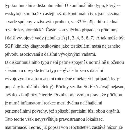
typ kontinuální a diskontinuální. U kontinuálního typu, který se
vyskytuje zhruba 5x častěji než diskontinuální typ, jsou slezina
a varle spojeny vazivovým pruhem, ve 33 % případů se jedná
o varle kryptorchické. Často jsou v těchto případech přítomny
i další vývojové vady (tabulka 1) (1, 3, 4, 5, 6, 7). A tak může být
SGF klinicky diagnostikována jako testikulární masa nejasného
původu asociovaná s dalšími vývojovými vadami.
U diskontinuálního typu není patrné spojení s normálně uloženou
slezinou a obvykle tento typ nebývá sdružen s dalšími
vývojovými malformacemi (nicméně u některých případů byly
popsány kardiální defekty). Příčiny vzniku SGF zůstávají nejasné,
avšak existují různé teorie. První teorie vzniku praví, že příčinou
je mírná inflamatorní reakce mezi dvěma naléhajícími
peritoneálními povrchy, jež způsobí parciální fúzi obou orgánů.
Tato teorie však nevysvětluje pravostrannou lokalizaci
malformace. Teorie, již popsal von Hochstetter, zastává názor, že