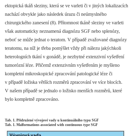
ektopická tkáň sleziny, která se ve varleti či v jiných lokalizacích
nachází obvykle jako následek úrazu či neúmyslného
chirurgického zanesení (8). Přítomnost tkáně sleziny ve varleti
však automaticky neznamená diagnózu SGF nebo splenózy,
neboť se může jednat o teratom. V případě zvažované diagnózy
teratomu, na níž je třeba pomýšlet vždy při nálezu jakýchkoli
heterologních tkání v gonádě, je nezbytné extenzivní vyšetření
tumorózní léze. Přičemž extenzivním vyšetřením je myšleno
kompletní mikroskopické zpracování patologické léze či
v případě ložiska větších rozměrů zpracování ve více blocích.
V našem případě se jednalo o ložisko menších rozměrů, které
bylo kompletně zpracováno.
Tab. 1. Přidružené vývojové vady u kontinuálního typu SGF
Tab. 1. Malformations associated with continuous type SGF