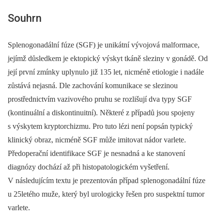
Souhrn
Splenogonadální fúze (SGF) je unikátní vývojová malformace,
jejímž důsledkem je ektopický výskyt tkáně sleziny v gonádě. Od
její první zmínky uplynulo již 135 let, nicméně etiologie i nadále
zůstává nejasná. Dle zachování komunikace se slezinou
prostřednictvím vazivového pruhu se rozlišují dva typy SGF
(kontinuální a diskontinuitní). Některé z případů jsou spojeny
s výskytem kryptorchizmu. Pro tuto lézi není popsán typický
klinický obraz, nicméně SGF může imitovat nádor varlete.
Předoperační identifikace SGF je nesnadná a ke stanovení
diagnózy dochází až při histopatologickém vyšetření.
V následujícím textu je prezentován případ splenogonadální fúze
u 25letého muže, který byl urologicky řešen pro suspektní tumor
varlete.