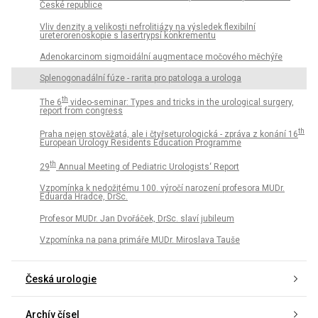
České republice
Vliv denzity a velikosti nefrolitiázy na výsledek flexibilní
ureterorenoskopie s lasertrypsí konkrementu
Adenokarcinom sigmoidální augmentace močového měchýře
Splenogonadální fúze - rarita pro patologa a urologa
th
The 6
video-seminar: Types and tricks in the urological surgery,
report from congress
th
Praha nejen stověžatá, ale i čtyřseturologická - zpráva z konání 16
European Urology Residents Education Programme
th
29
Annual Meeting of Pediatric Urologists‘ Report
Vzpomínka k nedožitému 100. výročí narození profesora MUDr.
Eduarda Hradce, DrSc.
Profesor MUDr. Jan Dvořáček, DrSc. slaví jubileum
Vzpomínka na pana primáře MUDr. Miroslava Tauše
Česká urologie
Archív čísel