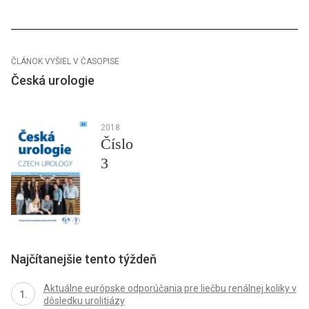
ČLÁNOK VYŠIEL V ČASOPISE
Česká urologie
2018
Číslo
3
Najčítanejšie tento týždeň
Aktuálne európske odporúčania pre liečbu renálnej koliky v
dôsledku urolitiázy