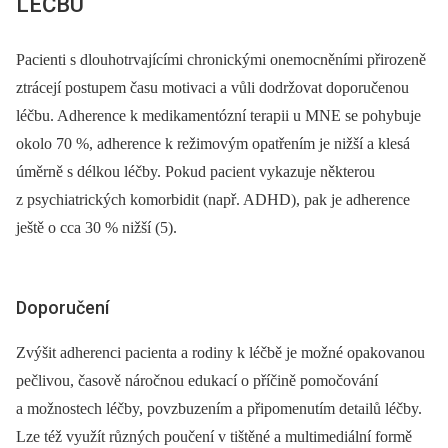
LÉČBU
Pacienti s dlouhotrvajícími chronickými onemocněními přirozeně
ztrácejí postupem času motivaci a vůli dodržovat doporučenou
léčbu. Adherence k medikamentózní terapii u MNE se pohybuje
okolo 70 %, adherence k režimovým opatřením je nižší a klesá
úměrně s délkou léčby. Pokud pacient vykazuje některou
z psychiatrických komorbidit (např. ADHD), pak je adherence
ještě o cca 30 % nižší (5).
Doporučení
Zvýšit adherenci pacienta a rodiny k léčbě je možné opakovanou
pečlivou, časově náročnou edukací o příčině pomočování
a možnostech léčby, povzbuzením a připomenutím detailů léčby.
Lze též využít různých poučení v tištěné a multimediální formě