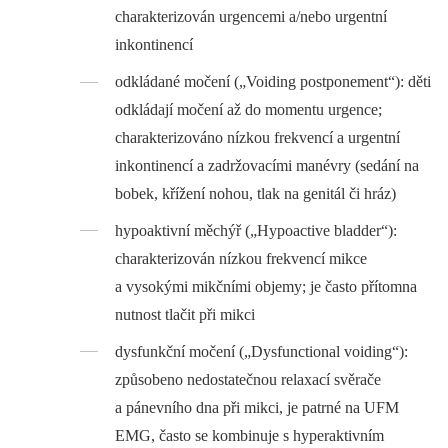
charakterizován urgencemi a/nebo urgentní
inkontinencí
odkládané močení („Voiding postponement“): děti
odkládají močení až do momentu urgence;
charakterizováno nízkou frekvencí a urgentní
inkontinencí a zadržovacími manévry (sedání na
bobek, křížení nohou, tlak na genitál či hráz)
hypoaktivní měchýř („Hypoactive bladder“):
charakterizován nízkou frekvencí mikce
a vysokými mikčními objemy; je často přítomna
nutnost tlačit při mikci
dysfunkční močení („Dysfunctional voiding“):
způsobeno nedostatečnou relaxací svěrače
a pánevního dna při mikci, je patrné na UFM
EMG, často se kombinuje s hyperaktivním