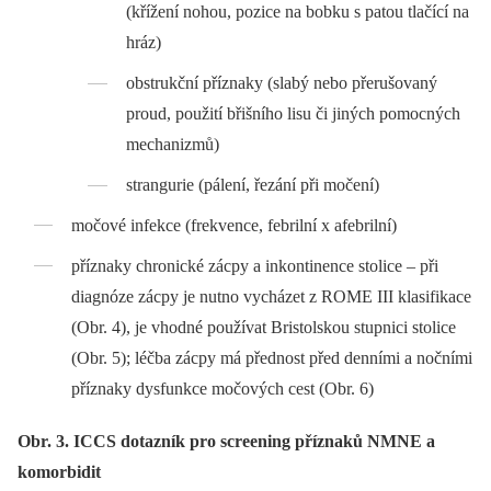
(křížení nohou, pozice na bobku s patou tlačící na
hráz)
obstrukční příznaky (slabý nebo přerušovaný
proud, použití břišního lisu či jiných pomocných
mechanizmů)
strangurie (pálení, řezání při močení)
močové infekce (frekvence, febrilní x afebrilní)
příznaky chronické zácpy a inkontinence stolice –⁠ při
diagnóze zácpy je nutno vycházet z ROME III klasifikace
(Obr. 4), je vhodné používat Bristolskou stupnici stolice
(Obr. 5); léčba zácpy má přednost před denními a nočními
příznaky dysfunkce močových cest (Obr. 6)
Obr. 3. ICCS dotazník pro screening příznaků NMNE a
komorbidit