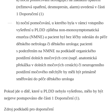
(režimová opatření, desmopresin, alarm) uvedená v části
1 Doporučení (1)
b) noční pomočování, u kterého byla v rámci vstupního
vyšetření u PLDD zjištěna non‑monosymptomatická
enuréza (NMNE) a pacient byl bez léčby odeslán do péče
dětského nefrologa či dětského urologa; pacienti
s podezřením na NMNE na podkladě organického
postižení dolních močových cest (např. anatomická
překážka v dolních močových cestách) či neurogenního
postižení močového měchýře by měli být primárně
směřováni do péče dětského urologa
Pokud jde o dítě, které u PLDD nebylo vyšetřeno, mělo by být
nejprve postupováno dle části 1 Doporučení (1).
Zdroj podkladů pro doporučení