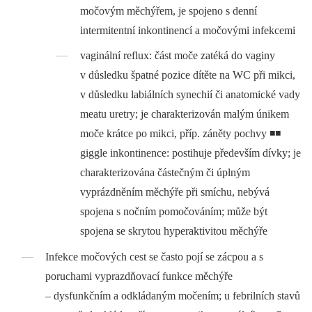
močovým měchýřem, je spojeno s denní
intermitentní inkontinencí a močovými infekcemi
vaginální reflux: část moče zatéká do vaginy
v důsledku špatné pozice dítěte na WC při mikci,
v důsledku labiálních synechií či anatomické vady
meatu uretry; je charakterizován malým únikem
moče krátce po mikci, příp. záněty pochvy ◾◾
giggle inkontinence: postihuje především dívky; je
charakterizována částečným či úplným
vyprázdněním měchýře při smíchu, nebývá
spojena s nočním pomočováním; může být
spojena se skrytou hyperaktivitou měchýře
Infekce močových cest se často pojí se zácpou a s
poruchami vyprazdňovací funkce měchýře
–⁠ dysfunkčním a odkládaným močením; u febrilních stavů