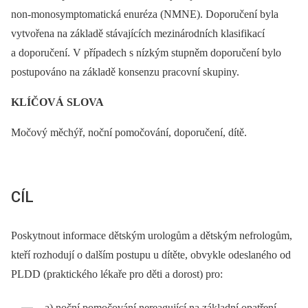
non‑monosymptomatická enuréza (NMNE). Doporučení byla
vytvořena na základě stávajících mezinárodních klasifikací
a doporučení. V případech s nízkým stupněm doporučení bylo
postupováno na základě konsenzu pracovní skupiny.
KLÍČOVÁ SLOVA
Močový měchýř, noční pomočování, doporučení, dítě.
CÍL
Poskytnout informace dětským urologům a dětským nefrologům,
kteří rozhodují o dalším postupu u dítěte, obvykle odeslaného od
PLDD (praktického lékaře pro děti a dorost) pro:
a) noční pomočování nereagující na základní opatření