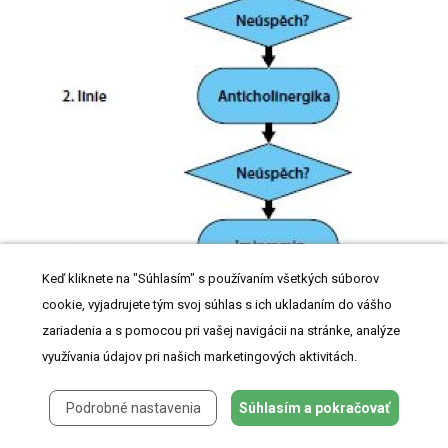
Keď kliknete na "Súhlasím" s používaním všetkých súborov
cookie, vyjadrujete tým svoj súhlas s ich ukladaním do vášho
zariadenia a s pomocou pri vašej navigácii na stránke, analýze
Obr. 8. Zjednodušené shrnutí léčby rezistentní formy enurézy
využívania údajov pri našich marketingových aktivitách.
dle ICCS
Fig. 8. Simplified summary of resistant enuresis treatment by
Podrobné nastavenia
Súhlasím a pokračovať
ICCS