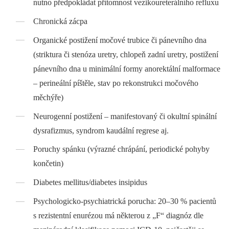
nutno předpokládat přítomnost vezikoureterálního refluxu
Chronická zácpa
Organické postižení močové trubice či pánevního dna
(striktura či stenóza uretry, chlopeň zadní uretry, postižení
pánevního dna u minimální formy anorektální malformace
–⁠ perineální píštěle, stav po rekonstrukci močového
měchýře)
Neurogenní postižení –⁠ manifestovaný či okultní spinální
dysrafizmus, syndrom kaudální regrese aj.
Poruchy spánku (výrazné chrápání, periodické pohyby
končetin)
Diabetes mellitus/diabetes insipidus
Psychologicko‑psychiatrická porucha: 20–30 % pacientů
s rezistentní enurézou má některou z „F“ diagnóz dle