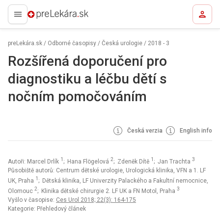
preLekára.sk
preLekára.sk
/
Odborné časopisy
/
Česká urologie
/
2018 - 3
Rozšířená doporučení pro
diagnostiku a léčbu dětí s
nočním pomočováním
Česká verzia
English info
1
2
1
3
Autoři: Marcel Drlík
; Hana Flögelová
; Zdeněk Dítě
; Jan Trachta
Působiště autorů: Centrum dětské urologie, Urologická klinika, VFN a 1. LF
1
UK, Praha
; Dětská klinika, LF Univerzity Palackého a Fakultní nemocnice,
2
3
Olomouc
; Klinika dětské chirurgie 2. LF UK a FN Motol, Praha
Vyšlo v časopise:
Ces Urol 2018; 22(3): 164-175
Kategorie: Přehledový článek