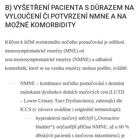
B) VYŠETŘENÍ PACIENTA S DŮRAZEM NA
VYLOUČENÍ ČI POTVRZENÍ NMNE A NA
MOŽNÉ KOMORBIDITY
Klíčem k léčbě rezistentního nočního pomočování je odlišení
monosymptomatické enurézy (MNE) od
non‑monosymptomatické enurézy (NMNE) a odhalení
komorbidit, které se na vzniku enurézy mohou podílet, zvláště:
NMNE –⁠ kombinace nočního pomočování s denními
známkami dysfunkce dolních močových cest (LUTD
–⁠ Lower Urinary Tract Dysfunctions), zahrnující dle
ICCS (v závorce uvádíme i originální terminologii):
hyperaktivní močový měchýř („Overactive
bladder“): nejčastější příčina NMNE, až u 60 %
dětských pacientů s močovou inkontinencí; je