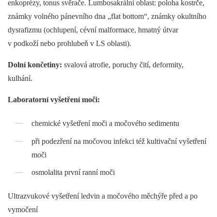
enkoprézy, tonus svěrače. Lumbosakrální oblast: poloha kostrče,
známky volného pánevního dna „flat bottom“, známky okultního
dysrafizmu (ochlupení, cévní malformace, hmatný útvar
v podkoží nebo prohlubeň v LS oblasti).
Dolní končetiny:
svalová atrofie, poruchy čití, deformity,
kulhání.
Laboratorní vyšetření moči:
chemické vyšetření moči a močového sedimentu
při podezření na močovou infekci též kultivační vyšetření
moči
osmolalita první ranní moči
Ultrazvukové vyšetření ledvin a močového měchýře před a po
vymočení