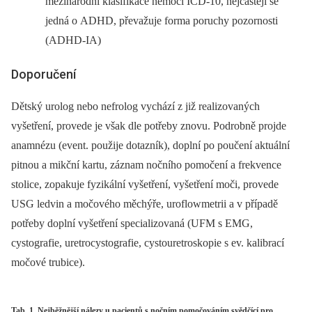
mezinárodní klasifikace nemoci ICD-10, nejčastěji se
jedná o ADHD, převažuje forma poruchy pozornosti
(ADHD‑IA)
Doporučení
Dětský urolog nebo nefrolog vychází z již realizovaných
vyšetření, provede je však dle potřeby znovu. Podrobně projde
anamnézu (event. použije dotazník), doplní po poučení aktuální
pitnou a mikční kartu, záznam nočního pomočení a frekvence
stolice, zopakuje fyzikální vyšetření, vyšetření moči, provede
USG ledvin a močového měchýře, uroflowmetrii a v případě
potřeby doplní vyšetření specializovaná (UFM s EMG,
cystografie, uretrocystografie, cystouretroskopie s ev. kalibrací
močové trubice).
Tab. 1. Nejběžnější nálezy u pacientů s nočním pomočováním svědčící pro