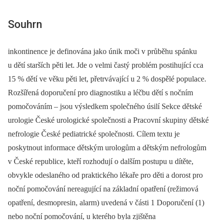
Souhrn
inkontinence je definována jako únik moči v průběhu spánku
u dětí starších pěti let. Jde o velmi častý problém postihující cca
15 % dětí ve věku pěti let, přetrvávající u 2 % dospělé populace.
Rozšířená doporučení pro diagnostiku a léčbu dětí s nočním
pomočováním –⁠ jsou výsledkem společného úsilí Sekce dětské
urologie České urologické společnosti a Pracovní skupiny dětské
nefrologie České pediatrické společnosti. Cílem textu je
poskytnout informace dětským urologům a dětským nefrologům
v České republice, kteří rozhodují o dalším postupu u dítěte,
obvykle odeslaného od praktického lékaře pro děti a dorost pro
noční pomočování nereagující na základní opatření (režimová
opatření, desmopresin, alarm) uvedená v části 1 Doporučení (1)
nebo noční pomočování, u kterého byla zjištěna