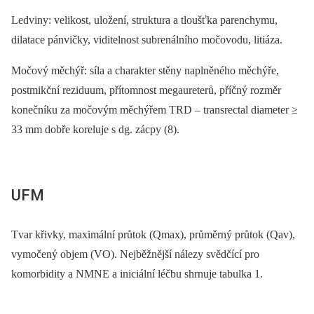
Ledviny: velikost, uložení, struktura a tloušťka parenchymu,
dilatace pánvičky, viditelnost subrenálního močovodu, litiáza.
Močový měchýř: síla a charakter stěny naplněného měchýře,
postmikční reziduum, přítomnost megaureterů, příčný rozměr
konečníku za močovým měchýřem TRD –⁠ transrectal diameter ≥
33 mm dobře koreluje s dg. zácpy (8).
UFM
Tvar křivky, maximální průtok (Qmax), průměrný průtok (Qav),
vymočený objem (VO). Nejběžnější nálezy svědčící pro
komorbidity a NMNE a iniciální léčbu shrnuje tabulka 1.