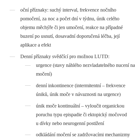
oční příznaky: suchý interval, frekvence nočního
pomočení, za noc a počet dní v týdnu, únik celého
objemu měchýře či jen umočení, reakce na případné
buzení po usnutí, dosavadní doporučená léčba, její
aplikace a efekt
Denní příznaky svědčící pro možnou LUTD:
urgence (stavy náhlého nezvladatelného nucení na
močení)
denní inkontinence (intermitentní –⁠ frekvence
úniků, únik moče v návaznosti na urgence)
únik moče kontinuální –⁠ vyloučit organickou
poruchu typu epispadie či ektopický močovod
u dívky nebo neurogenní postižení
odkládání močení se zadržovacími mechanizmy