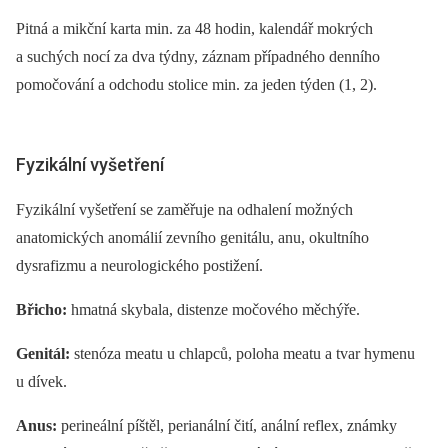
Pitná a mikční karta min. za 48 hodin, kalendář mokrých
a suchých nocí za dva týdny, záznam případného denního
pomočování a odchodu stolice min. za jeden týden (1, 2).
Fyzikální vyšetření
Fyzikální vyšetření se zaměřuje na odhalení možných
anatomických anomálií zevního genitálu, anu, okultního
dysrafizmu a neurologického postižení.
Břicho:
hmatná skybala, distenze močového měchýře.
Genitál:
stenóza meatu u chlapců, poloha meatu a tvar hymenu
u dívek.
Anus:
perineální píštěl, perianální čití, anální reflex, známky