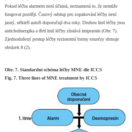
Pokud léčba alarmem není účinná, neznamená to, že nemůže
fungovat později. Časový odstup pro zopakování léčby není
jasný, někteří autoři doporučují dva roky. Druhou linií léčby jsou
anticholinergika a třetí linií léčby zůstává imipramin (Obr. 7).
Zjednodušený postup léčby rezistentní formy enurézy shrnuje
obrázek 8 (2).
Obr. 7. Standardní schéma léčby MNE dle ICCS
Fig. 7. Three lines of MNE treatment by ICCS