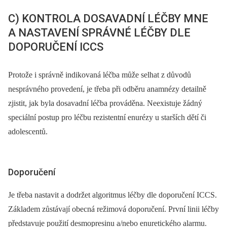
C) KONTROLA DOSAVADNÍ LÉČBY MNE
A NASTAVENÍ SPRÁVNÉ LÉČBY DLE
DOPORUČENÍ ICCS
Protože i správně indikovaná léčba může selhat z důvodů
nesprávného provedení, je třeba při odběru anamnézy detailně
zjistit, jak byla dosavadní léčba prováděna. Neexistuje žádný
speciální postup pro léčbu rezistentní enurézy u starších dětí či
adolescentů.
Doporučení
Je třeba nastavit a dodržet algoritmus léčby dle doporučení ICCS.
Základem zůstávají obecná režimová doporučení. První linii léčby
představuje použití desmopresinu a/nebo enuretického alarmu.