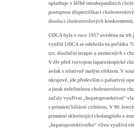
uplatňuje v léčbě intrahepatálních cho
postupnou disperzifikaci cholesterolový
disoluci cholesterolových konkrementů.
UDCA byla v roce 1957 uvedena na trh 
využití UDCA se odehrála na počátku 70.
tzv. disoluční terapie u nemocných s c
V éře před rozvojem laparoskopické chir
avšak s relativně malým efektem. V sou
okrajové, jde především o paliativní o
a jinak neřešitelnou cholesterolovou chol
začaly využívat „hepatoprotektivní“ vl
s primární biliární cirhózou. V 90. let
primární sklerózující cholangitidu a aut
„hepatoprotektivního“ vlivu využívá e