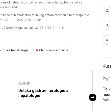
nomodulator: historical review of ursodeoxycholic acid as
: 659 –⁠ 664.
ic acid in cholestasis: linking action mechanic to therapeutic
 544. doi: 10.1042/ CS20110184.
dé tobolky, Sp. zn. sukls21251/ /2014. 1 –⁠ 6.
ológia a hepatológia
Chirurgia všeobecná
Kur
Zvýšt
ČLÁNEK
ČLÁNE
Citi
Dětská gastroenterologie a
Široká
neur
hepatologie
enter
Autor