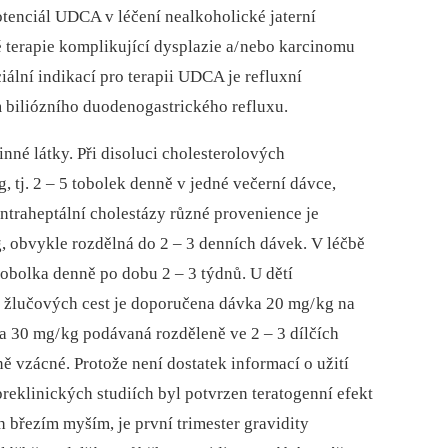
otenciál UDCA v léčení nealkoholické jaterní
é terapie komplikující dysplazie a/ nebo karcinomu
iální indikací pro terapii UDCA je refluxní
em biliózního duodenogastrického refluxu.
nné látky. Při disoluci cholesterolových
tj. 2 –⁠ 5 tobolek denně v jedné večerní dávce,
intraheptální cholestázy různé provenience je
 obvykle rozdělná do 2 –⁠ 3 denních dávek. V léčbě
tobolka denně po dobu 2 –⁠ 3 týdnů. U dětí
 a žlučových cest je doporučena dávka 20 mg/ kg na
 30 mg/ kg podávaná rozděleně ve 2 –⁠ 3 dílčích
ě vzácné. Protože není dostatek informací o užití
reklinických studiích byl potvrzen teratogenní efekt
březím myším, je první trimester gravidity