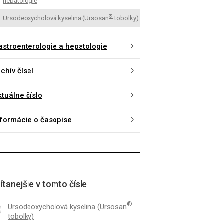
hepatologie
®
Ursodeoxycholová kyselina (Ursosan
tobolky)
astroenterologie a hepatologie
chív čísel
ktuálne číslo
nformácie o časopise
ítanejšie v tomto čísle
®
Ursodeoxycholová kyselina (Ursosan
tobolky)