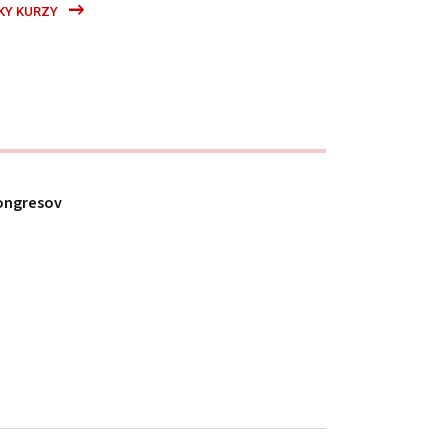
KY KURZY
ongresov