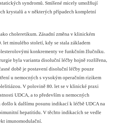
lestatických syndromů. Smíšené micely umožňují
ch krystalů a v ně­kte­rých případech kompletní
jako choleretikum. Zásadní změna v klinickém
 let minulého století, kdy se stala základem
holesterolovými konkrementy ve funkčním žlučníku.
urgie byla varianta disoluční léčby hojně rozšířena,
časné době je postavení disoluční léčby pouze
patření u nemocných s vysokým operačním rizikem
elitiázou. V polovině 80. let se v klinické praxi
astnosti UDCA, a to především u nemocných
ech došlo k dalšímu posunu indikací k léčbě UDCA na
oimunitní hepatitidu. V těchto indikacích se vedle
fekt imunomodulační.