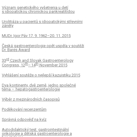
Význam genetického vyšetrenia u detí
s idiopatickou chronickou pankreatitídou
Urolitiáza u pacientů s idiopatickými střevními
záněty
MUDr. Igor Páv 17. 9. 1962–20. 11. 2015
Česká gastroenterologie opět uspěla v soutěži
Dr. Bares Award
rd
33
Czech and Slovak Gastroenterology
th
th
Congres­s, 12
– 14
November 2015
Vyhlášení soutěže o nejlepší kazuistiku 2015
Dva kontinenty, dvě země, jedno společné
téma – hepatogastroenterologie
Výběr z mezinárodních časopisů
Poděkování recenzentům
Správná odpověď na kvíz
Autodidaktický test: gastrointestinální
onkologie a dětská gastroenterologie a