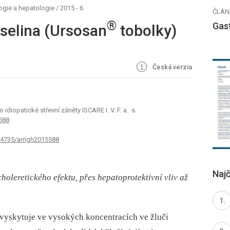
ogie a hepatologie
/
2015 - 6
ČLÁN
®
Gas
selina (Ursosan
tobolky)
Česká verzia
idiopatické střevní záněty ISCARE I. V. F. a. s.
 588
0.14735/amgh2015588
Najč
choleretického efektu, přes hepatoprotektivní vliv až
yskytuje ve vysokých koncentracích ve žluči