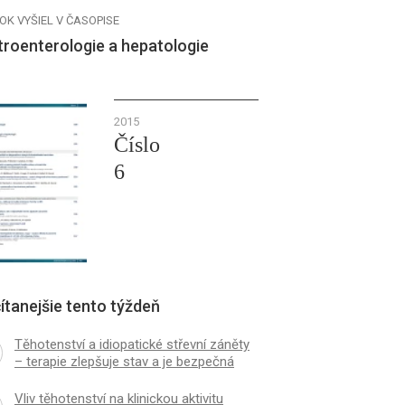
OK VYŠIEL V ČASOPISE
troenterologie a hepatologie
2015
Číslo
6
ítanejšie tento týždeň
Těhotenství a idiopatické střevní záněty
– terapie zlepšuje stav a je bezpečná
Vliv těhotenství na klinickou aktivitu