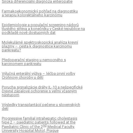
Široká diferenciální dia­gnóza enteropatie
Farmakoekonomický pohľad na dia­gnostiku
a terapiu kolorektálneho karcinómu
Epidemiologie a populační screen­ing nádorů
tlustého střeva a konečníku v České republice na
podkladě nově dostupných dat
Molekulárně spektroskopická analýza krevní
plazmy – cesta k diagnostice karcinomu
pankreatu?
Předoperační staging u nemocného s
karcinomem pankreatu
Výlučná enterální výživa – léčba první volby
Crohnovy choroby u dětí
Porucha signalizácie dráhy IL-10 a nešpecifické
črevné zápalové ochorenie s veľmi včasným
nástupom
Výsledky transplantácií pečene u slovenských
detí
Progressive familial intrahepatic cholestasis
type 2 – paediatric patients followed at the
nd
Paediatric Clinic of the 2
Medical Faculty,
University Hospital Motol, Prague