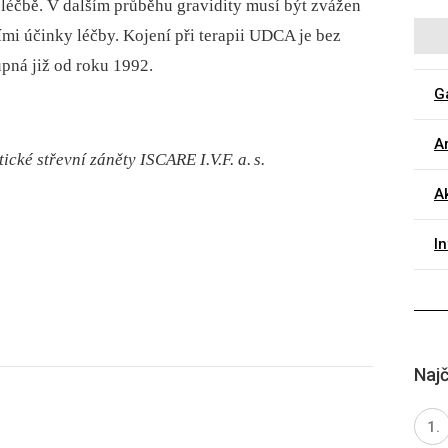
 léčbě. V dalším průběhu gravidity musí být zvážen
ími účinky léčby. Kojení při terapii UDCA je bez
pná již od roku 1992.
G
Ar
ické střevní záněty ISCARE I.V.F. a.
s.
A
I
Najč