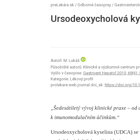
preLekára.sk
/
Odborné časopisy
/
Gastroenterol
Ursodeoxycholová ky
Autoři: M. Lukáš
Působiště autorů: Klinické a výzkumné centrum pro 
Vyšlo v časopise:
Gastroent Hepatol 2015; 69(6):
Kategorie: Lékový profil
prolekare.web.journal.doi_sk:
https://doi.org/1
„Šedesátiletý vývoj klinické praxe –⁠ od 
k imunomodulačním účinkům.“
Ursodeoxycholová kyselina (UDCA) se v