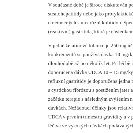
V současné době je široce diskutován p
steatohepatitidy nebo jako profylaktick
u nemocných s ulcerózní kolitidou. Spec
(reaktivní) gastritida, která je následk
V jedné želatinové tobolce je 250 mg úči
konkrementů se používá dávka 10 mg/ kg, 
dlouhodobě až po několik let. Při léčbě 
doporučena dávka UDCA 10 –⁠ 15 mg/ kg,
refluxní gastritidy je doporučena jedna 
s cystickou fibrózou s postižením jater
začátku terapie s následným zvýšením na
dávkách. Nežádoucí účinky jsou relativn
UDCA v prvním trimestru gravidity a v p
léčiva ve vysokých dávkách podávaných 