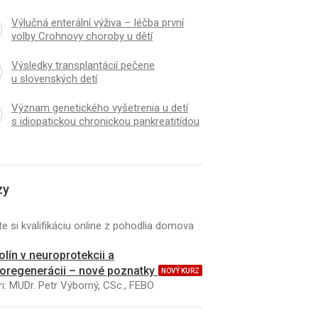
Výlučná enterální výživa – léčba první
volby Crohnovy choroby u dětí
Výsledky transplantácií pečene
u slovenských detí
Význam genetického vyšetrenia u detí
s idiopatickou chronickou pankreatitídou
zy
e si kvalifikáciu online z pohodlia domova
K
ČLÁNEK
kolín v neuroprotekcii a
 diferenciální dia­gnóza
Farmakoekonomický p
oregenerácii – nové poznatky
NOVÝ KURZ
opatie
gnostiku a terapiu ko
i: MUDr. Petr Výborný, CSc., FEBO
karcinómu