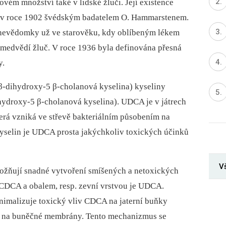
vém množství také v lidské žluči. Její existence
iž v roce 1902 švédským badatelem O. Hammarstenem.
nevědomky už ve starověku, kdy oblíbeným lékem
á medvědí žluč. V roce 1936 byla definována přesná
y.
β-dihydroxy-5 β-cholanová kyselina) kyseliny
droxy-5 β-cholanová kyselina). UDCA je v játrech
terá vzniká ve střevě bakteriálním působením na
yselin je UDCA prosta jakýchkoliv toxických účinků
Vš
ožňují snadné vytvoření smíšených a netoxických
u CDCA a obalem, resp. zevní vrstvou je UDCA.
nimalizuje toxický vliv CDCA na jaterní buňky
kt na buněčné membrány. Tento mechanizmus se