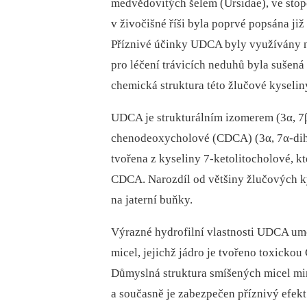
medvědovitých šelem (Ursidae), ve stopo
v živočišné říši byla poprvé popsána j
Příznivé účinky UDCA byly využívány 
pro léčení trávicích neduhů byla sušen
chemická struktura této žlučové kyselin
UDCA je strukturálním izomerem (3α, 7
chenodeoxycholové (CDCA) (3α, 7α-dihy
tvořena z kyseliny 7-ketolitocholové, k
CDCA. Narozdíl od většiny žlučových k
na jaterní buňky.
Výrazné hydrofilní vlastnosti UDCA um
micel, jejichž jádro je tvořeno toxicko
Důmyslná struktura smíšených micel mi
a současně je zabezpečen příznivý efe