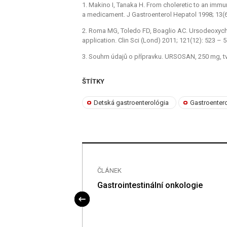
1. Makino I, Tanaka H. From choleretic to an immu
a medicament. J Gastroenterol Hepatol 1998; 13(6)
2. Roma MG, Toledo FD, Boaglio AC. Ursodeoxychol
application. Clin Sci (Lond) 2011; 121(12): 523 –⁠
3. Souhrn údajů o přípravku. URSOSAN, 250 mg, tvr
ŠTÍTKY
Detská gastroenterológia
Gastroenter
ČLÁNEK
tů s idiopatickými
Gastrointestinální onkologie