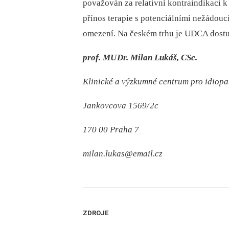
považován za relativní kontraindikaci k
přínos terapie s potenciálními nežádouc
omezení. Na českém trhu je UDCA dostu
prof. MU
Dr. Milan Lukáš, CSc.
Klinické a výzkumné centrum pro idiopat
Jankovcova 1569/
2c
170 00 Praha 7
milan.lukas@email.cz
ZDROJE