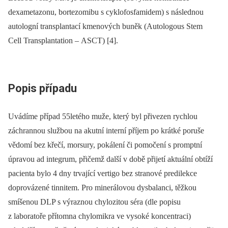
dexametazonu, bortezomibu s cyklofosfamidem) s následnou
autologní transplantací kmenových buněk (Autologous Stem
Cell Transplantation –⁠ ASCT) [4].
Popis případu
Uvádíme případ 55letého muže, který byl přivezen rychlou
záchrannou službou na akutní interní příjem po krátké poruše
vědomí bez křečí, morsury, pokálení či pomočení s promptní
úpravou ad integrum, přičemž další v době přijetí aktuální obtíží
pacienta bylo 4 dny trvající vertigo bez stranové predilekce
doprovázené tinnitem. Pro minerálovou dysbalanci, těžkou
smíšenou DLP s výraznou chylozitou séra (dle popisu
z laboratoře přítomna chylomikra ve vysoké koncentraci)