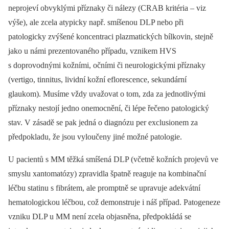
neprojeví obvyklými příznaky či nálezy (CRAB kritéria –⁠ viz
výše), ale zcela atypicky např. smíšenou DLP nebo při
patologicky zvýšené koncentraci plazmatických bílkovin, stejně
jako u námi prezentovaného případu, vznikem HVS
s doprovodnými kožními, očními či neurologickými příznaky
(vertigo, tinnitus, lividní kožní eflorescence, sekundární
glaukom). Musíme vždy uvažovat o tom, zda za jednotlivými
příznaky nestojí jedno onemocnění, či lépe řečeno patologický
stav. V zásadě se pak jedná o diagnózu per exclusionem za
předpokladu, že jsou vyloučeny jiné možné patologie.
U pacientů s MM těžká smíšená DLP (včetně kožních projevů ve
smyslu xantomatózy) zpravidla špatně reaguje na kombinační
léčbu statinu s fibrátem, ale promptně se upravuje adekvátní
hematologickou léčbou, což demonstruje i náš případ. Patogeneze
vzniku DLP u MM není zcela objasněna, předpokládá se