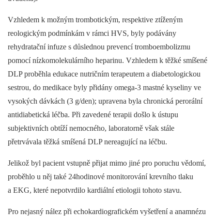
Vzhledem k možným trombotickým, respektive ztíženým
reologickým podmínkám v rámci HVS, byly podávány
rehydratační infuze s důslednou prevencí tromboembolizmu
pomocí nízkomolekulárního heparinu. Vzhledem k těžké smíšené
DLP proběhla edukace nutričním terapeutem a diabetologickou
sestrou, do medikace byly přidány omega-3 mastné kyseliny ve
vysokých dávkách (3 g/den); upravena byla chronická perorální
antidiabetická léčba. Při zavedené terapii došlo k ústupu
subjektivních obtíží nemocného, laboratorně však stále
přetrvávala těžká smíšená DLP nereagující na léčbu.
Jelikož byl pacient vstupně přijat mimo jiné pro poruchu vědomí,
proběhlo u něj také 24hodinové monitorování krevního tlaku
a EKG, které nepotvrdilo kardiální etiologii tohoto stavu.
Pro nejasný nález při echokardiografickém vyšetření
a anamnézu