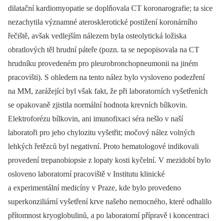
dilatační kardiomyopatie se doplňovala CT koronarografie; ta sice
nezachytila významné aterosklerotické postižení koronárního
řečiště, avšak vedlejším nálezem byla osteolytická ložiska
obratlových těl hrudní páteře (pozn. ta se nepopisovala na CT
hrudníku provedeném pro pleurobronchopneumonii na jiném
pracovišti). S ohledem na tento nález bylo vysloveno podezření
na MM, zarážející byl však fakt, že při laboratorních vyšetřeních
se opakovaně zjistila normální hodnota krevních bílkovin.
Elektroforézu bílkovin, ani imuno­fixaci séra nešlo v naší
laboratoři pro jeho chylozitu vyšetřit; močový nález volných
lehkých řetězců byl negativní. Proto hematologové indikovali
provedení trepanobiopsie z lopaty kosti kyčelní. V mezidobí bylo
osloveno laboratorní pracoviště v Institutu klinické
a experimentální medicíny v Praze, kde bylo provedeno
superkonziliární vyšetření krve našeho nemocného, které odhalilo
přítomnost kryoglobulinů, a po laboratorní přípravě i koncentraci