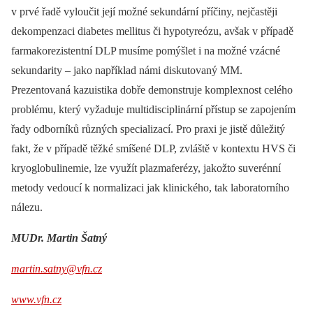
v prvé řadě vyloučit její možné sekundární příčiny, nejčastěji
dekompenzaci diabetes mellitus či hypotyreózu, avšak v případě
farmakorezistentní DLP musíme pomýšlet i na možné vzácné
sekundarity –⁠ jako například námi diskutovaný MM.
Prezentovaná kazuistika dobře demonstruje komplexnost celého
problému, který vyžaduje multidisciplinární přístup se zapojením
řady odborníků různých specializací. Pro praxi je jistě důležitý
fakt, že v případě těžké smíšené DLP, zvláště v kontextu HVS či
kryoglobulinemie, lze využít plazmaferézy, jakožto suverénní
metody vedoucí k normalizaci jak klinického, tak laboratorního
nálezu.
MUDr. Martin Šatný
martin.satny@vfn.cz
www.vfn.cz