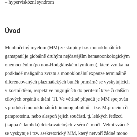
– hyperviskózní syndrom
Úvod
Mnohočetný myelom (MM) ze skupiny tzv. monoklonálních
gamapatií je globálně druhým nejčastějším hematoonkologickým
onemocněním (po non-Hodgkinském lymfomu), které vzniká na
podkladě maligního zvratu a monoklonální expanze terminálně
diferencovaných plazmatických buněk primárně se vyskytujících
v kostní dřeni, respektive migrujících do periferní krve či dalších
cílových orgánů a tkání
[1]. Ve většině případů je MM spojován
s produkcí monoklonálních imunoglobulinů –⁠ tzv. M-proteinu či
paraproteinu, nebo alespoň jejich součástí, tj. lehkých řetězců
(kappa či lambda) detekovatelných v séru či moči. Velmi vzácně
se vyskytuje i tzv. asekretorický MM, který netvoří žádné mono­