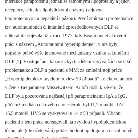
interakce paraproteinu jednak se samotnými lipoproteiny a jejich
receptory, jednak s lipolytickými enzymy (zejména
lipoproteinovou a hepatální lipázou). První zmínka o problematice
tzv. autoimunitních či imunitně zprostředkovaných DLP se
v literatuře objevila již v roce 1977, kdy Beaumont et al uvedli
práci s názvem „Autoimunitní hyperlipidemie“, v níž byly
popsány právě výše jmenované mechanizmy vzniku sekundární
DLP [5]. Existuje řada kazuistických sdělení zabývajících se také
problematikou DLP u pacientů s MM; za zmínění stojí práce
„Hyperlipid­emický myelom: review 53 případů“ kolektivu autorů
v čele s Benjaminem Misselwitzem. Autoři došli k závěru, že
DLP byla pozorována nejčastěji při paraproteinemii IgA a IgG,
přičemž medián celkového cholesterolu byl 11,5 mmol/l, TAG
16,5 mmol/l; HVS se vyskytoval u 14 z 53 případů. Všichni
pacienti z této práce nereagovali na zvyklou hypolipidemickou
léčbu, ale (dle očekávání) pokles hodnot lipidogramu nastal právě