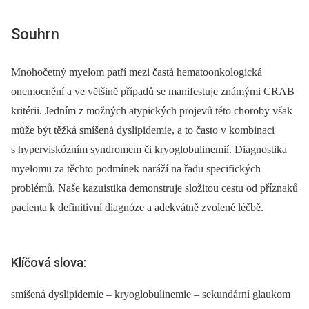
Souhrn
Mnohočetný myelom patří mezi častá hematoonkologická
onemocnění a ve většině případů se manifestuje známými CRAB
kritérii. Jedním z možných atypických projevů této choroby však
může být těžká smíšená dyslipidemie, a to často v kombinaci
s hyperviskózním syndromem či kryoglobulinemií. Diagnostika
myelomu za těchto podmínek naráží na řadu specifických
problémů. Naše kazuistika demonstruje složitou cestu od příznaků
pacienta k definitivní diagnóze a adekvátně zvolené léčbě.
Klíčová slova:
smíšená dyslipidemie – kryoglobulinemie – sekundární glaukom