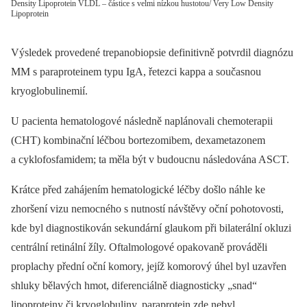
Density Lipoprotein VLDL – částice s velmi nízkou hustotou/ Very Low Density
Lipoprotein
Výsledek provedené trepanobiopsie definitivně potvrdil diagnózu
MM s paraproteinem typu IgA, řetezci kappa a současnou
kryoglobulinemií.
U pacienta hematologové následně naplánovali chemoterapii
(CHT) kombinační léčbou bortezomibem, dexametazonem
a cyklofosfamidem; ta měla být v budoucnu následována ASCT.
Krátce před zahájením hematologické léčby došlo náhle ke
zhoršení vizu nemocného s nutností návštěvy oční pohotovosti,
kde byl diagnostikován sekundární glaukom při bilaterální okluzi
centrální retinální žíly. Oftalmologové opakovaně prováděli
proplachy přední oční komory, jejíž komorový úhel byl uzavřen
shluky bělavých hmot, diferenciálně diagnosticky „snad“
lipoproteiny či kryoglobuliny, paraprotein zde nebyl