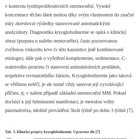
v kontextu lymfoprol
iferativních onemocnění. Vysoké
koncentrace těchto látek mohou díky svým vlastnostem do značné
míry zkreslovat výsledky stanovované automatickými
analyzátory. Diagnostika kryoglobulin­emie se opírá o klinický
obraz (purpura u našeho nemocného), často pozorovanou
zvýšenou viskozitu krve (v této
kazuistice jistě kombinované
etiologie), dále pak o vyšetření komplementu, sedimentace, C-
reaktivního proteinu či stanovení anti­nukleárních protilátek,
respektive revmatoidního faktoru. Kryoglobulinemie jako taková
se většinou neléčí, je ale nutné vždy sanovat její vyvolávající
příčinu, tj. v našem případě základní onemocnění MM. Pokud
dochází k její fulminantní manifestaci, je metodou volby
plazmaferéza, ideálně prováděná 3krát týdně po dobu 3 týdnů [7].
Tab. 3. Klinické projevy kryoglobulinemie. Upraveno dle [7]