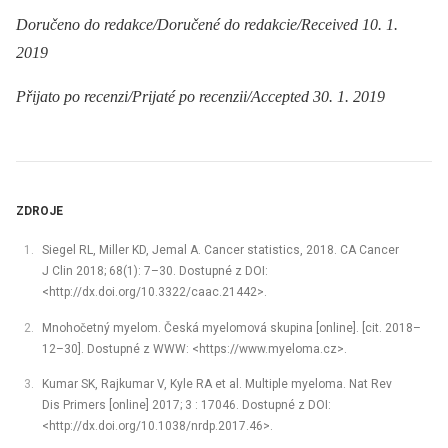
Doručeno do redakce/Doručené do redakcie/Received 10. 1.
2019
Přijato po recenzi/Prijaté po recenzii/Accepted 30. 1. 2019
ZDROJE
Siegel RL, Miller KD, Jemal A. Cancer statistics, 2018. CA Cancer
J Clin 2018; 68(1): 7–30. Dostupné z DOI:
<http://dx.doi.org/10.3322/caac.21442>.
Mnohočetný myelom. Česká myelomová skupina [online]. [cit. 2018–
12–30]. Dostupné z WWW: <https://www.myeloma.cz>.
Kumar SK, Rajkumar V, Kyle RA et al. Multiple myeloma. Nat Rev
Dis Primers [online] 2017; 3 : 17046. Dostupné z DOI:
<http://dx.doi.org/10.1038/nrdp.2017.46>.