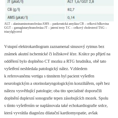
ALT – alaninaminotransferáza AMS – pankreatická amyláza CB – celková bílkovina
GGT – gamaglutaryltransferáza JT – jaterní testy T-C – celkový cholesterol TAG –
triacylglycerol
Vstupní elektrokardiogram zaznamenal sinusový rytmus bez
známek akutní ischemické či ložiskové léze. Krátce po přijetí na
oddělení bylo doplněno CT mozku a RTG hrudníku, obě tato
vyšetření neshledala patologický nález. Vzhledem
k referovanému vertigu s tinnitem byl pacient vyšetřen
neurologickým a otorinolaryngologickým konziliářem, opět bez
nálezu vysvětlující patologie; oba tito specialisté doporučili
doplnění duplexní sonografie tepen zásobujících mozek. Spolu
s tímto vyšetřením se naplánovala také echokardiografie srdce,
která vyvrátila diagnózu dilatační kardiomyopatie, avšak