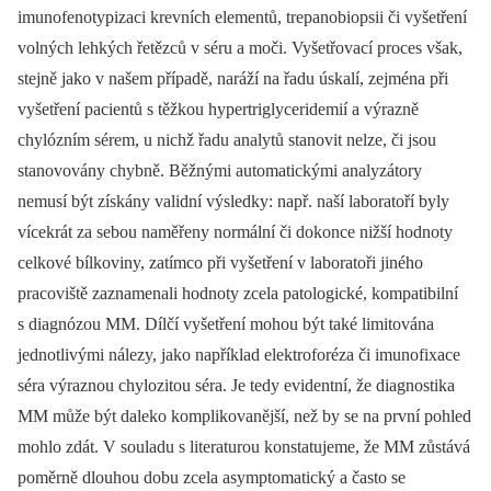
imunofenotypizaci krevních elementů, trepanobiopsii či vyšetření
volných lehkých řetězců v séru a moči. Vyšetřovací proces však,
stejně jako v našem případě, naráží na řadu úskalí, zejména při
vyšetření pacientů s těžkou hypertriglyceridemií a výrazně
chylózním sérem, u nichž řadu analytů stanovit nelze, či jsou
stanovovány chybně. Běžnými automatickými analyzátory
nemusí být získány validní výsledky: např. naší laboratoří byly
vícekrát za sebou naměřeny normální či dokonce nižší hodnoty
celkové bílkoviny, zatímco při vyšetření v laboratoři jiného
pracoviště zaznamenali hodnoty zcela patologické, kompatibilní
s diagnózou MM. Dílčí vyšetření mohou být také limitována
jednotlivými nálezy, jako například elektroforéza či imunofixace
séra výraznou chylozitou séra. Je tedy evidentní, že diagnostika
MM může být daleko komplikovanější, než by se na první pohled
mohlo zdát. V souladu s literaturou konstatujeme, že MM zůstává
poměrně dlouhou dobu zcela asymptomatický a často se