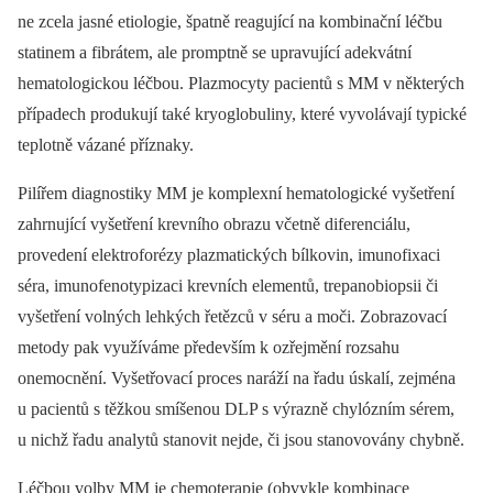
ne zcela jasné etiologie, špatně reagující na kombinační léčbu
statinem a fibrátem, ale promptně se upravující adekvátní
hematologickou léčbou. Plazmocyty pacientů s MM v některých
případech produkují také kryoglobuliny, které vyvolávají typické
teplotně vázané příznaky.
Pilířem diagnostiky MM je komplexní hematologické vyšetření
zahrnující vyšetření krevního obrazu včetně diferenciálu,
provedení elektroforézy plazmatických bílkovin, imunofixaci
séra, imunofenotypizaci krevních elementů, trepanobiopsii či
vyšetření volných lehkých řetězců v séru a moči. Zobrazovací
metody pak využíváme především k ozřejmění rozsahu
onemocnění. Vyšetřovací proces naráží na řadu úskalí, zejména
u pacientů s těžkou smíšenou DLP s výrazně chylózním sérem,
u nichž řadu analytů stanovit nejde, či jsou stanovovány chybně.
Léčbou volby MM je chemoterapie (obvykle kombinace