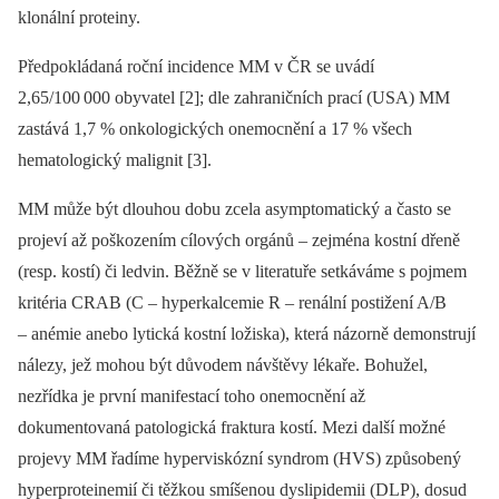
klonální proteiny.
Předpokládaná roční incidence MM v ČR se uvádí
2,65/100
000 obyvatel [2]; dle zahraničních prací (USA) MM
zastává 1,7 % onkologických onemocnění a 17 % všech
hematologický malignit [3].
MM může být dlouhou dobu zcela asymptomatický a často se
projeví až poškozením cílových orgánů –⁠ zejména kostní dřeně
(resp. kostí) či ledvin. Běžně se v literatuře setkáváme s pojmem
kritéria CRAB (C –⁠ hyperkalcemie R –⁠ renální postižení A/B
–⁠ anémie anebo lytická kostní ložiska), která názorně demonstrují
nálezy, jež mohou být důvodem
návštěvy
lékaře. Bohužel,
nezřídka je první manifestací toho onemocnění až
dokumentovaná patologická fraktura kostí. Mezi další možné
projevy MM řadíme hyperviskózní syndrom (HVS) způsobený
hyperproteinemií či těžkou smíšenou dyslipid­emii (DLP), dosud