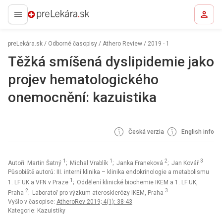
preLekára.sk
preLekára.sk
/
Odborné časopisy
/
Athero Review
/
2019 - 1
Těžká smíšená dyslipidemie jako
projev hematologického
onemocnění: kazuistika
Česká verzia
English info
1
1
2
3
Autoři: Martin Šatný
; Michal Vrablík
; Janka Franeková
; Jan Kovář
Působiště autorů: III. interní klinika – klinika endokrinologie a metabolismu
1
1. LF UK a VFN v Praze
; Oddělení klinické biochemie IKEM a 1. LF UK,
2
3
Praha
; Laboratoř pro výzkum aterosklerózy IKEM, Praha
Vyšlo v časopise:
AtheroRev 2019; 4(1): 38-43
Kategorie: Kazuistiky