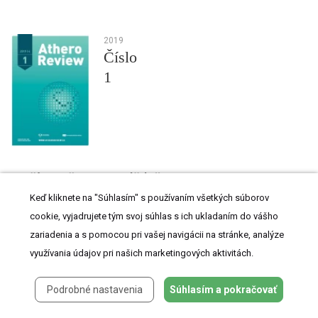
2019
Číslo
1
Najčítanejšie tento týždeň
Keď kliknete na "Súhlasím" s používaním všetkých súborov
Koronavirus hýbe světem: Víte jak se chránit a jak
cookie, vyjadrujete tým svoj súhlas s ich ukladaním do vášho
postupovat v případě podezření?
zariadenia a s pomocou pri vašej navigácii na stránke, analýze
využívania údajov pri našich marketingových aktivitách.
Projekt MedPed
Jak zlepšit záchyt a péči o osoby s prediabetem v primární
Podrobné nastavenia
Súhlasím a pokračovať
péči?