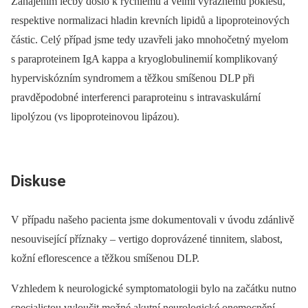
Zahájením léčby došlo k rychlému a velmi výraznému poklesu,
respektive normalizaci hladin krevních lipidů a lipoproteinových
částic. Celý případ jsme tedy uzavřeli jako mnohočetný myelom
s paraproteinem IgA kappa a kryoglobulinemií komplikovaný
hyperviskózním syndromem a těžkou smíšenou DLP při
pravděpodobné interferenci paraproteinu s intravaskulární
lipolýzou (vs lipoproteinovou lipázou).
Diskuse
V případu našeho pacienta jsme dokumentovali v úvodu zdánlivě
nesouvisející příznaky –⁠ vertigo doprovázené tinnitem, slabost,
kožní eflorescence a těžkou smíšenou DLP.
Vzhledem k neurologické symptomatologii bylo na začátku nutno
specialistou vyloučit možné akutní neurologické onemocnění,