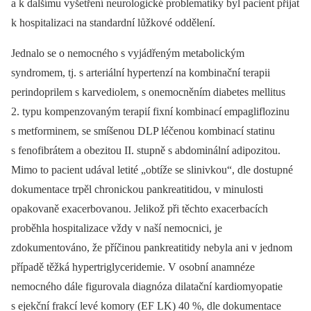
a k dalšímu vyšetření neurologické problematiky byl pacient přijat
k hospitalizaci na standardní lůžkové oddělení.
Jednalo se o nemocného s vyjádřeným metabolickým
syndromem, tj. s arteriální hypertenzí na kombinační terapii
perindoprilem s karvediolem, s onemocněním diabetes mellitus
2. typu kompenzovaným terapií fixní kombinací empagliflozinu
s metforminem, se smíšenou DLP léčenou kombinací statinu
s fenofibrátem a obezitou II. stupně s abdominální adipozitou.
Mimo to pacient udával letité „obtíže se slinivkou“, dle dostupné
dokumentace trpěl chronickou pankreatitidou, v minulosti
opakovaně exacerbovanou. Jelikož při těchto exacerbacích
proběhla hospitalizace vždy v naší nemocnici, je
zdokumentováno, že příčinou pankreatitidy nebyla ani v jednom
případě těžká hyper­triglyceridemie. V osobní anamnéze
nemocného dále figurovala diagnóza dilatační kardiomyopatie
s ejekční frakcí levé komory (EF LK) 40 %, dle dokumentace