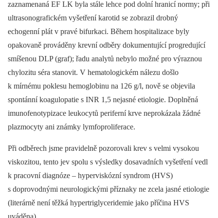
zaznamenaná EF LK byla stále lehce pod dolní hranicí normy; při
ultrasonografickém vyšetření karotid se zobrazil drobný
echogenní plát v pravé bifurkaci. Během hospitalizace byly
opakovaně prováděny krevní odběry dokumentující progredující
smíšenou DLP (graf); řadu analytů nebylo možné pro výraznou
chylozitu séra stanovit. V hema­tologickém nálezu došlo
k mírnému poklesu hemoglobinu na 126 g/l, nově se objevila
spontánní koagulopatie s INR 1,5 nejasné etiologie. Doplněná
imunofenotypizace leukocytů periferní krve neprokázala žádné
plazmocyty ani známky lymfoproliferace.
Při odběrech jsme pravidelně pozorovali krev s velmi vysokou
viskozitou, tento jev spolu s výsledky dosavadních vyšetření vedl
k pracovní diagnóze –⁠ hyperviskózní syndrom (HVS)
s doprovodnými neurologickými příznaky ne zcela jasné etiologie
(literárně není těžká hypertriglyceridemie jako příčina HVS
uváděna).