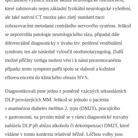
které zahrnovalo nejen základní fyzikální neurologické vyšetření,
ale také nativní CT mozku jako zlatý standard mezi
zobrazovacími metodami centrálního nervového systému. Jelikož
se nepotvrdila patologie neurologického rázu, připadal dále
diferenciálně diagnosticky v úvahu tzv. periferní vestibulární
syndrom; ten ale následně vyloučil otorhinolaryn­golog. Další
možné příčiny vertiga mohou vést i k námi prezentovanému
případu: tento symptom patřil spolu se slabostí a kožními
eflorescencemi do klinického obrazu HVS.
Diagnostikovali jsme jednu z poměrně vzácných sekundárních
DLP provázejících MM. Jelikož se jednalo o pacienta
s anamnézou diabetes mellitus 2. typu (DM2T), pracujícího
v gastronomii, na prvním místě se v rámci diagnostické rozvahy
nabízela DLP při abúzu alkoholu či dekompenzaci DM2T, které
vídáme v tomto kontextu relativně běžně. Léčbou volby jsou