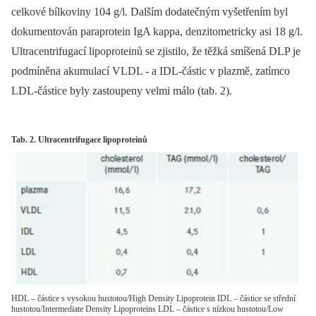
celkové bílkoviny 104 g/l. Dalším dodatečným vyšetřením byl
dokumentován paraprotein IgA kappa, denzitometricky asi 18 g/l.
Ultracentrifugací lipoproteinů se zjistilo, že těžká smíšená DLP je
podmíněna akumulací VLDL -⁠ a IDL-částic v plazmě, zatímco
LDL-částice byly zastoupeny velmi málo (tab. 2).
Tab. 2. Ultracentrifugace lipoproteinů
HDL – částice s vysokou hustotou/High Density Lipoprotein IDL – částice se střední
hustotou/Intermediate Density Lipoproteins LDL – částice s nízkou hustotou/Low