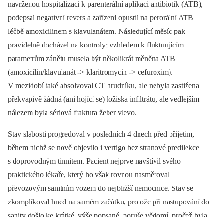
navrženou hospitalizaci k parenterální aplikaci antibiotik (ATB),
podepsal negativní revers a zařízení opustil na per­orální ATB
léčbě amoxicilinem s klavulanátem. Následující měsíc pak
pravidelně docházel na kontroly; vzhledem k fluktuujícím
parametrům zánětu musela být několikrát měněna ATB
(amoxicilin/klavulanát -> klaritromycin -> cefuroxim).
V mezidobí také absolvoval CT hrudníku, ale nebyla zastižena
překvapivě žádná (ani hojící se) ložiska infiltrátu, ale vedlejším
nálezem byla sériová fraktura žeber vlevo.
Stav slabosti progredoval v posledních 4 dnech před přijetím,
během nichž se nově objevilo i vertigo bez stranové predilekce
s doprovodným tinnitem. Pacient nejprve navštívil svého
praktického lékaře, který ho však rovnou nasměroval
převozovým sanitním vozem do nejbližší nemocnice. Stav se
zkomplikoval hned na samém začátku, protože při nastupování do
sanity došlo ke krátké, výše popsané, poruše vědomí, pročež byla