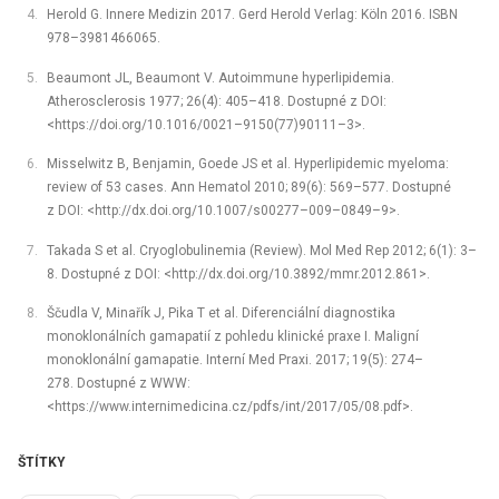
Herold G. Innere Medizin 2017. Gerd Herold Verlag: Köln 2016. ISBN
978–3981466065.
Beaumont JL, Beaumont V. Autoimmune hyperlipidemia.
Atherosclerosis 1977; 26(4): 405–418. Dostupné z DOI:
<https://doi.org/10.1016/0021–9150(77)90111–3>.
Misselwitz B, Benjamin, Goede JS et al. Hyperlipidemic myeloma:
review of 53 cases. Ann Hematol 2010; 89(6): 569–577. Dostupné
z DOI: <http://dx.doi.org/10.1007/s00277–009–0849–9>.
Takada S et al. Cryoglobulinemia (Review). Mol Med Rep 2012; 6(1): 3–
8. Dostupné z DOI: <http://dx.doi.org/10.3892/mmr.2012.861>.
Ščudla V, Minařík J, Pika T et al. Diferenciální diagnostika
monoklonálních gamapatií z pohledu klinické praxe I. Maligní
monoklonální gamapatie. Interní Med Praxi. 2017; 19(5): 274–
278. Dostupné z WWW:
<https://www.internimedicina.cz/pdfs/int/2017/05/08.pdf>.
ŠTÍTKY