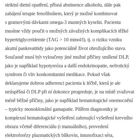
striktní dietní opatření, přísná abstinence alkoholu, dále pak
zahájení terapie fenofibrátem, který je možné kombinovat
s gramovými dávkami omega-3 mastných kyselin. Pacienta
musíme vždy poučit o možných závažných komplikacích těžké
hypertriglyceridemie (TAG > 10 mmol/l), tj. o riziku vzniku
akutní pankre
atitidy jako potenciálně život ohrožujícího stavu.
Současně musí být vyloučeny jiné možné příčiny smíšené DLP,
jako je například hypotyreóza a další endokrinopatie, nefrotický
syndrom či vliv konkomitantní medikace. Pokud však
deklarujeme dobrou adherenci pacienta k léčbě, která je ale
neúspěšná či DLP při ní dokonce progreduje, je na místě zvažovat
méně běžné příčiny, jako je například hematologické onemocnění
–⁠ typicky monoklonální gamapatie. Pilířem diagnostiky je
komplexní hematologické vyšetření zahrnující vyšetření krevního
obrazu včetně diferenciálu (i manuálního), provedení
elektroforézy plazmatických bílkovin, imunofixaci séra,