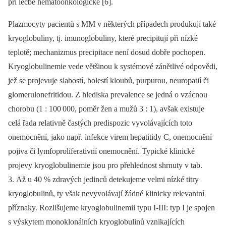
při léčbě hematoonkologické [6].
Plazmocyty pacientů s MM v některých případech produkují také
kryoglobuliny, tj. imunoglobuliny, které precipitují při nízké
teplotě; mechanizmus precipitace není dosud dobře pochopen.
Kryoglobulinemie vede většinou k systémové zánětlivé odpovědi,
jež se projevuje slabostí, bolestí kloubů,
purpurou, neuropatií či
glomerulonefritidou. Z hlediska prevalence se jedná o vzácnou
chorobu (1 : 100
000, poměr žen a mužů 3 : 1), avšak existuje
celá řada relativně častých predispozic vyvolávajících toto
onemocnění, jako např. in
fekce virem hepatitidy C, onemocnění
pojiva či lymfoproliferativní onemocnění. Typické klinické
projevy kryoglobulinemie jsou pro přehlednost shrnuty v tab.
3. Až u 40 % zdravých jedinců detekujeme velmi nízké titry
kryoglobulinů, ty však nevyvolávají žádné klinicky relevantní
příznaky. Rozlišujeme kryoglobulin­emii typu I-III: typ I je spojen
s výskytem monoklonálních kryoglobulinů vznikajících