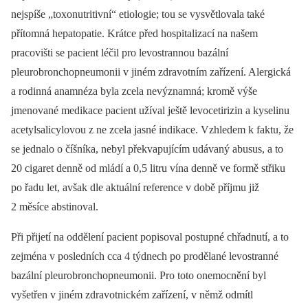
nejspíše „toxonutritivní“ etiologie; tou se vysvětlovala také
přítomná hepatopatie. Krátce před hospitalizací na našem
pracovišti se pacient léčil pro levostrannou bazální
pleurobronchopneumonii v jiném zdravotním zařízení. Alergická
a rodinná anamnéza byla zcela nevýznamná; kromě výše
jmenované medikace pacient užíval
ještě levocetirizin a kyselinu
acetylsalicylovou z ne zcela jasné indikace. Vzhledem k faktu, že
se jednalo o číšníka, nebyl překvapujícím udávaný abusus, a to
20 cigaret denně od mládí a 0,5 litru vína denně ve formě střiku
po řadu let, avšak dle aktuální reference v době příjmu již
2 měsíce abstinoval.
Při přijetí na oddělení pacient popisoval postupné chřadnutí, a to
zejména v posledních cca 4 týdnech po prodělané levostranné
bazální pleurobronchopneumonii. Pro toto onemocnění byl
vyšetřen v jiném zdravotnickém zařízení, v němž odmítl