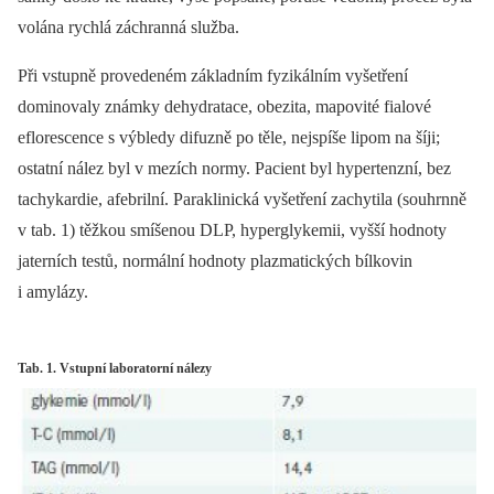
volána rychlá záchranná služba.
Při vstupně provedeném základním fyzikálním vyšetření
dominovaly známky dehydratace, obezita, mapovité fialové
eflorescence s výbledy difuzně po těle, nejspíše lipom na šíji;
ostatní nález byl v mezích normy. Pacient byl hypertenzní, bez
tachykardie, afebrilní. Paraklinická vyšetření zachytila (souhrnně
v tab. 1) těžkou smíšenou DLP, hyperglykemii, vyšší hodnoty
jaterních testů, normální hodnoty plazmatických bílkovin
i amylázy.
Tab. 1. Vstupní laboratorní nálezy