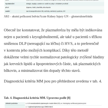
AKI – akutní poškození ledvin/Acute Kidney Injury GN – glomerulonefritida
Obecně lze konstatovat, že plazmaferéza by měla být indikována
nejen u pacientů s kryoglobulinemií, ale také u pacientů s těžkou
smíšenou DLP (nereagující na léčbu) či HVS, a to preferenčně
v kontextu jeho možných komplikací. Díky této metodě
dokážeme velmi rychle normalizovat patologicky zvýšené hladiny
jak krevních lipidů a lipoproteinových částic, tak plazmatických
bílkovin, a minimalizovat tím dopady těchto stavů.
Diagnostická kritéria MM jsou pro přehlednost uvedena v tab. 4.
Tab. 4. Diagnostická kritéria MM. Upraveno podle [8]