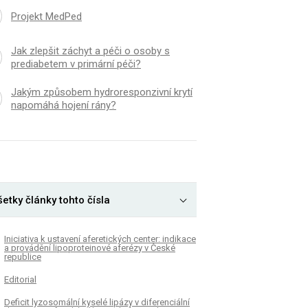
Projekt MedPed
Jak zlepšit záchyt a péči o osoby s
prediabetem v primární péči?
Jakým způsobem hydroresponzivní krytí
napomáhá hojení rány?
etky články tohto čísla
Iniciativa k ustavení aferetických center: indikace
a provádění lipoproteinové aferézy v České
republice
Editorial
Deficit lyzosomální kyselé lipázy v diferenciální