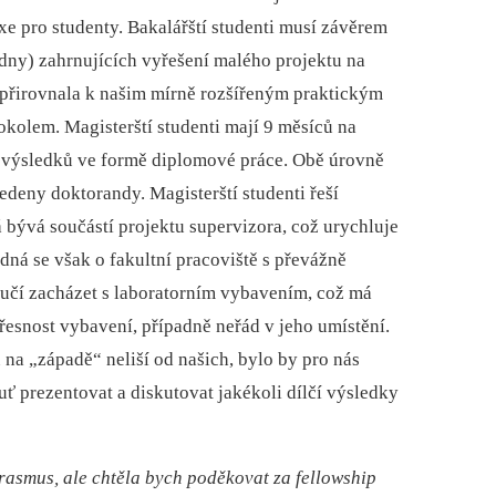
raxe pro studenty. Bakalářští studenti musí závěrem
týdny) zahrnujících vyřešení malého projektu na
 přirovnala k našim mírně rozšířeným praktickým
kolem. Magisterští studenti mají 9 měsíců na
í výsledků ve formě diplomové práce. Obě úrovně
edeny doktorandy. Magisterští studenti řeší
á bývá součástí projektu supervizora, což urychluje
ná se však o fakultní pracoviště s převážně
e učí zacházet s laboratorním vybavením, což má
esnost vybavení, případně neřád v jeho umístění.
na „západě“ neliší od našich, bylo by pro nás
huť prezentovat a diskutovat jakékoli dílčí výsledky
asmus, ale chtěla bych poděkovat za fellowship