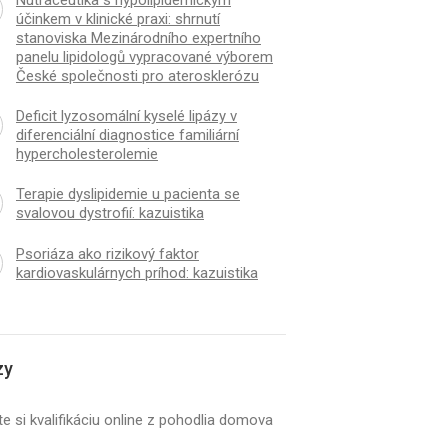
účinkem v klinické praxi: shrnutí
stanoviska Mezinárodního expertního
panelu lipidologů vypracované výborem
České společnosti pro aterosklerózu
Deficit lyzosomální kyselé lipázy v
diferenciální diagnostice familiární
hypercholesterolemie
Terapie dyslipidemie u pacienta se
svalovou dystrofií: kazuistika
Psoriáza ako rizikový faktor
kardiovaskulárnych príhod: kazuistika
zy
e si kvalifikáciu online z pohodlia domova