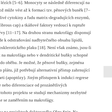
lézích [5–6]. Monocyty se následně diferencují na
což může vést až k formaci tzv. pěnových buněk [7–
livé cytokiny a řadu matrix-degradujících enzymů,
ibrous cap) a tkáňové faktory vedoucí k ruptuře
évy [11–17]. Na druhou stranu makrofágy disponují
ede k odstraňování nadbytečného obsahu lipidů,
rosklerotického plaku [18]. Není však známo, jsou-li
 na makrofága nebo v dendritické buňky schopné
t do oběhu. Je možné, že pěnové buňky, zejména
 plátu, již potřebují alternativní přístup zahrnující
ti (apoptózy). Jiným přístupem k indukci regrese
ce nebo diferenciace od prozánětlivých
 tohoto projektu se studují mechanizmy nezbytné
éze se zaměřením na makrofágy.
na na projektech doktorandky Olgy Snip. Na