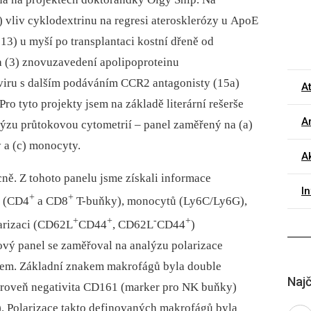
 vliv cyklodextrinu na regresi aterosklerózy u ApoE
3) u myší po transplantaci kostní dřeně od
(3) znovuzavedení apolipoproteinu
iru s dalším podáváním CCR2 anta­gonisty (15a)
A
ro tyto projekty jsem na základě literární rešerše
Ar
lýzu průtokovou cytometrií –⁠ panel zaměřený na (a)
 a (c) monocyty.
A
ně. Z tohoto panelu jsme získali informace
I
+
+
k (CD4
a CD8
T-buňky), monocytů (Ly6C/Ly6G),
+
+
-
+
larizaci (CD62L
CD44
, CD62L
CD44
)
vý panel se zaměřoval na analýzu polarizace
ílem. Základní znakem makrofágů byla double
Najč
zároveň negativita CD161
(marker pro NK buňky)
). Polarizace takto definovaných makrofágů byla