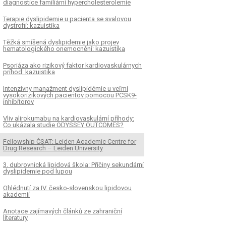
diagnostice familiární hypercholesterolemie
Terapie dyslipidemie u pacienta se svalovou
dystrofií: kazuistika
Těžká smíšená dyslipidemie jako projev
hematologického onemocnění: kazuistika
Psoriáza ako rizikový faktor kardiovaskulárnych
príhod: kazuistika
Intenzívny manažment dyslipidémie u veľmi
vysokorizikových pacientov pomocou PCSK9-
inhibítorov
Vliv alirokumabu na kardiovaskulární příhody:
Co ukázala studie ODYSSEY OUTCOMES?
Fellowship ČSAT: Leiden Academic Centre for
Drug Research – Leiden University
3. dubrovnická lipidová škola: Příčiny sekundární
dyslipidemie pod lupou
Ohlédnutí za IV. česko-slovenskou lipidovou
akademií
Anotace zajímavých článků ze zahraniční
literatury