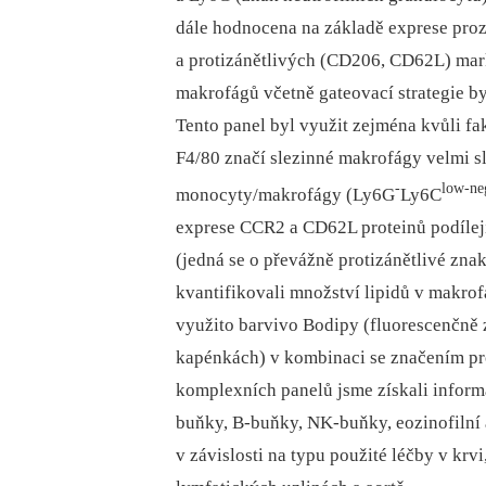
dále
hodnocena na základě exprese pro
a protizánětlivých (CD206, CD62L) mark
makrofágů včetně gateovací strategie by
Tento panel byl využit zejména kvůli fa
F4/80 značí slezinné makrofágy velmi s
-
low-ne
mono­cyty/makrofágy (Ly6G
Ly6C
exprese CCR2 a CD62L proteinů podílej
(jedná se o převážně protizánětlivé zna
kvantifikovali množství lipidů v makro
využito barvivo Bodipy (fluorescenčně 
kapénkách) v kombinaci se značením pr
komplexních panelů jsme získali inform
buňky, B-buňky, NK-buňky, eozino­filní a
v závislosti na typu použité léčby v krvi