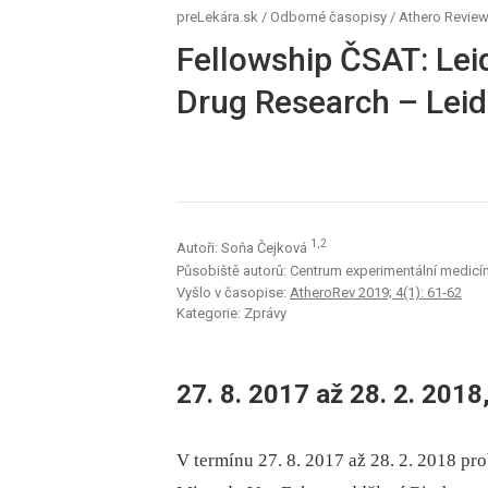
preLekára.sk
/
Odborné časopisy
/
Athero Revie
Fellowship ČSAT: Lei
Drug Research – Leid
1,2
Autoři: Soňa Čejková
Působiště autorů: Centrum experimentální medicín
Vyšlo v časopise:
AtheroRev 2019; 4(1): 61-62
Kategorie: Zprávy
27. 8. 2017 až 28. 2. 201
V termínu 27. 8. 2017 až 28. 2. 2018 pr