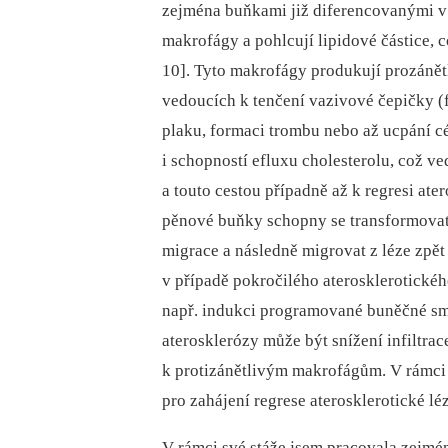
zejména buňkami již diferencovanými v 
makrofágy a pohlcují lipidové částice, 
10]. Tyto makrofágy produkují prozánět
vedoucích k tenčení vazivové čepičky (f
plaku, formaci trombu nebo až ucpání c
i schopností efluxu cholesterolu, což v
a touto cestou případně až k regresi ate
pěnové buňky schopny se transformovat
mi
grace a následně migrovat z léze zpě
v případě pokročilého atero
sklerotického
např. indukci programované buněčné smr
aterosklerózy může být snížení infiltra
k protizánětlivým makrofágům. V rámci
pro zahájení regrese aterosklerotické l
V rámci své stáže jsem pracovala zejmé