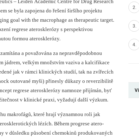
utics –⁠ Leiden Academic Centre for Drug Research
sem se byla zapojena do řešení širšího projektu
ging goal with the macrophage as therapeutic target.
zení regrese aterosklerózy s perspektivou
inutou formou aterosklerózy.
y zamítána a považována za nepravděpodobnou
ým jádrem, velkým množstvím vaziva a kalcifikace
edené jak v rámci klinických studií, tak na zvířecích
ock outované myši) přinesly důkazy o reverzibilitě
Vš
oncept regrese aterosklerózy namnoze přijímán, byť
tečnost v klinické praxi, vyžadují další výzkum.
ohu makrofágů, které hrají významnou roli jak
terosklerotických lézích. Během progrese atero­
ěny v důsledku působení chemokinů produkovaných