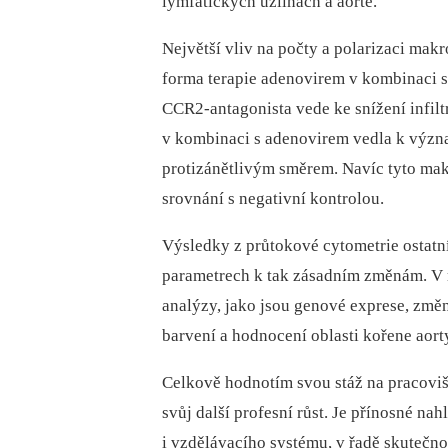
lymfatických uzlinách a aortě.
Největší vliv na počty a polarizaci ma
forma terapie adenovirem v kombinaci 
CCR2-antagonista vede ke snížení infilt
v kombinaci s adenovirem vedla k význ
protizánětlivým směrem. Navíc tyto mak
srovnání s negativní kontrolou.
Výsledky z průtokové cytometrie ostatn
parametrech k tak zásadním změnám. V r
analýzy, jako jsou genové exprese, změn
barvení a hodnocení oblasti kořene aort
Celkově hodnotím svou stáž na pracovišt
svůj další profesní růst. Je přínosné na
i vzdělávacího systému, v řadě skutečno