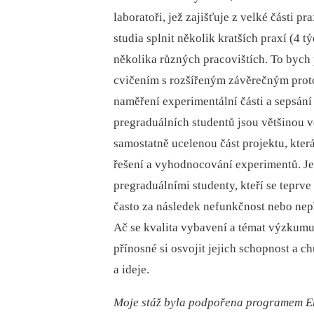
laboratoři, jež zajišťuje z velké části p
studia splnit několik kratších praxí (4 
několika různých pracovištích. To bych
cvičením s rozšířeným závěrečným proto
naměření experimentální části a sepsán
pregraduálních studentů jsou většinou v
samostatně ucelenou část projektu, kter
řešení a vyhodnocování experimentů. Jed
pregraduálními studenty, kteří se teprv
často za následek nefunkčnost nebo nepř
Ač se kvalita vybavení a témat výzkumu 
přínosné si osvojit jejich schopnost a c
a ideje.
Moje stáž byla podpořena programem Er