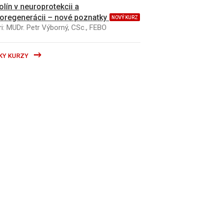
kolín v neuroprotekcii a
oregenerácii – nové poznatky
NOVÝ KURZ
i: MUDr. Petr Výborný, CSc., FEBO
KY KURZY