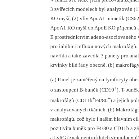
3 zvířecích modelech byl analyzován (1)
KO myší, (2) vliv ApoA1 mimetik (CS621
ApoA1 KO myší do ApoE KO příjemců a 
E prostřednictvím adeno-asociovaného v
pro inhibici influxu nových makrofágů. P
navrhla a také zavedla 3 panely pro ana
krvinky bílé řady obecně, (b) makrofágy
(a) Panel je zaměřený na lymfocyty obec
+
o zastoupení B-buněk (CD19
), T-buně
+
+
makrofágů (CD11b
F4/80
) a jejich po
v analyzovaných tkáních. (b) Makrofágo
makrofágů, což bylo i naším hlavním c
pozitivita buněk pro F4/80 a CD11b a 
a Ly6G (znak neutrofilních granulocytů