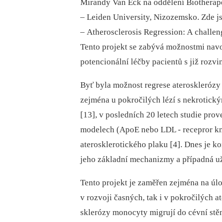
Mirandy Van Eck na oddělení Biotherape
–⁠ Leiden University, Nizozemsko. Zde j
–⁠ Atherosclerosis Regression: A challen
Tento projekt se zabývá možnostmi navo
potencionální léčby pacientů s již rozv
Byť byla možnost regrese ateroskleróz
zejména u pokročilých lézí s nekrotick
[13], v posledních 20 letech studie prov
modelech (ApoE nebo LDL -⁠ recepror kn
aterosklerotického plaku [4]. Dnes je k
jeho základní mechanizmy a případná uži
Tento projekt je zaměřen zejména na úl
v rozvoji časných, tak i v pokročilých a
sklerózy monocyty migrují do cévní st