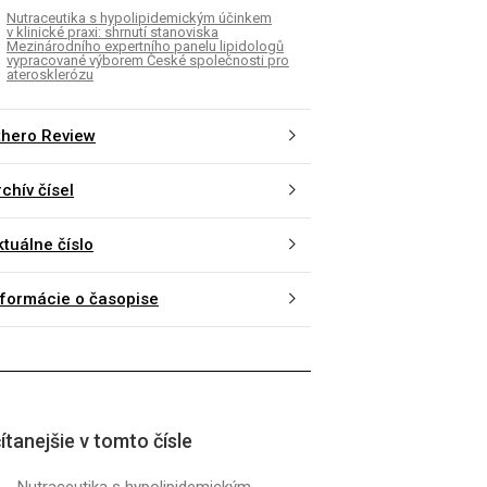
Nutraceutika s hypolipidemickým účinkem
v klinické praxi: shrnutí stanoviska
Mezinárodního expertního panelu lipidologů
vypracované výborem České společnosti pro
aterosklerózu
thero Review
chív čísel
ktuálne číslo
nformácie o časopise
ítanejšie v tomto čísle
Nutraceutika s hypolipidemickým