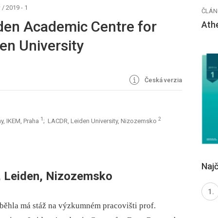
w
/
2019 - 1
ČLÁN
den Academic Centre for
Ath
en University
Česká verzia
1
2
y, IKEM, Praha
; LACDR, Leiden University, Nizozemsko
Najč
8, Leiden, Nizozemsko
oběhla má stáž na výzkumném pracovišti prof.