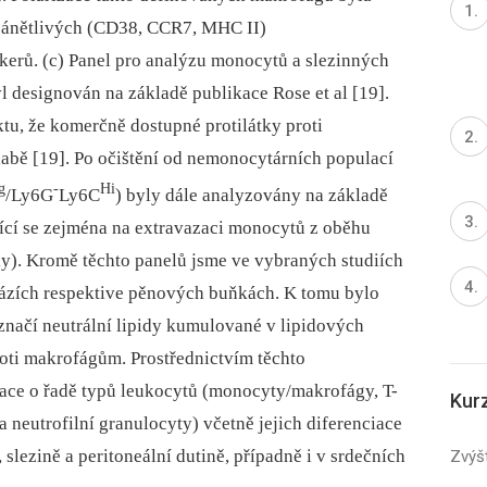
zánětlivých (CD38, CCR7, MHC II)
erů. (c) Panel pro analýzu monocytů a slezinných
l designován na základě publikace Rose et al [19].
ktu, že komerčně dostupné protilátky proti
labě [19]. Po očištění od nemonocytárních populací
g
-
Hi
/Ly6G
Ly6C
)
byly dále ana
lyzovány na základě
ící se zejména na extravazaci monocytů z oběhu
ky). Kromě těchto panelů jsme ve vybraných studiích
fázích respektive pěnových buňkách. K tomu bylo
značí neutrální lipidy kumulované v lipidových
oti makrofágům. Prostřednictvím těchto
ace o řadě typů leukocytů (monocyty/makrofágy, T-
Kur
 neutrofilní granulocyty) včetně jejich diferenciace
, slezině a peritoneální dutině, případně i v srdečních
Zvýšt