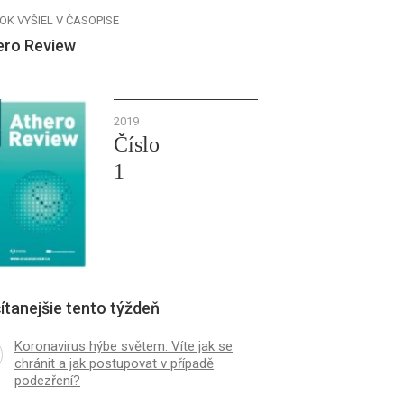
OK VYŠIEL V ČASOPISE
ero Review
2019
Číslo
1
ítanejšie tento týždeň
Koronavirus hýbe světem: Víte jak se
chránit a jak postupovat v případě
podezření?