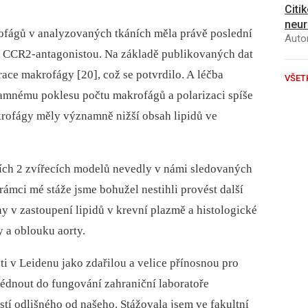
Citi
neur
krofágů v analyzovaných tkáních měla právě poslední
Autor
s CCR2-antagonistou. Na základě publikovaných dat
race makrofágy [20], což se potvrdilo. A léčba
VŠET
amnému poklesu počtu makrofágů a polarizaci spíše
rofágy měly významně nižší obsah lipidů ve
ích 2 zvířecích modelů nevedly v námi sledovaných
ámci mé stáže jsme bohužel nestihli provést další
y v zastoupení lipidů v krevní plazmě a histologické
y a oblouku aorty.
i v Leidenu jako zdařilou a velice přínosnou pro
hlédnout do fungování zahraniční laboratoře
stí odlišného od našeho. Stážovala jsem ve fakultní