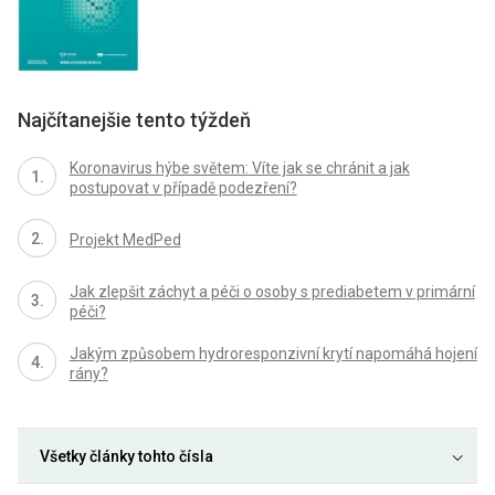
Najčítanejšie tento týždeň
Koronavirus hýbe světem: Víte jak se chránit a jak
postupovat v případě podezření?
Projekt MedPed
Jak zlepšit záchyt a péči o osoby s prediabetem v primární
péči?
Jakým způsobem hydroresponzivní krytí napomáhá hojení
rány?
Všetky články tohto čísla