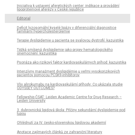
Iniciativa k ustavení aferetických center: indikace a provádění
lipoproteinové aferézy v České republice
Editorial
Deficit lyzosomální kyselé lipázy v diferenciální diagnostice
familiární hypercholesterolemie
Terapie dyslipidemie u pacienta se svalovou dystrofií: kazuistika
Těžká smíšená dyslipidemie jako projev hematologického
onemocnění: kazuistika
Psoriáza ako rizikový faktor kardiovaskulárnych príhod: kazuistika
Intenzívny manažment dyslipidémie u veľmi vysokorizikových
pacientov pomocou PCSK9-inhibítorov
Vliv alirokumabu na kardiovaskulární příhody: Co ukázala studie
ODYSSEY OUTCOMES?
Fellowship ČSAT: Leiden Academic Centre for Drug Research –
Leiden University
3. dubrovnická lipidová škola: Příčiny sekundární dyslipidemie pod
lupou
Ohlédnutí za IV. česko-slovenskou lipidovou akademií
Anotace zajímavých článků ze zahraniční literatury