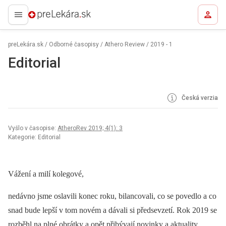
preLekára.sk
preLekára.sk
/
Odborné časopisy
/
Athero Review
/
2019 - 1
Editorial
Česká verzia
Vyšlo v časopise:
AtheroRev 2019; 4(1): 3
Kategorie: Editorial
Vážení a milí kolegové,
nedávno jsme oslavili konec roku, bilancovali, co se povedlo a co
snad bude lepší v tom novém a dávali si předsevzetí. Rok 2019 se
rozběhl na plné obrátky a opět přibývají novinky a aktuality