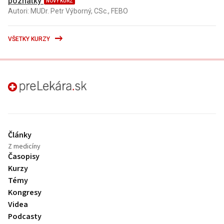
poznatky
NOVÝ KURZ
Autori: MUDr. Petr Výborný, CSc., FEBO
VŠETKY KURZY
preLekára.sk
Články
Z medicíny
Časopisy
Kurzy
Témy
Kongresy
Videa
Podcasty