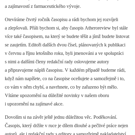
a zajímavostí z farmaceutického vývoje.
Otevíráme čtvrtý ročník časopisu a rádi bychom jej rozvíjeli
a zlepšovali. Přáli bychom si, aby časopis Atheroreview byl stále
více také časopisem, na který se budete těšit a jímž budete listovat
se zaujetím. Editoři dalších dvou čísel, plánovaných k publikaci
v červnu a říjnu letošního roku, byli jmenováni a ve spolupráci
s nimi a dalšími členy redakční rady oslovujeme autory
a připravujeme náplň časopisu. V každém případě budeme rádi,
když nám napíšete, co na časopise oceňujete a samozřejmě i to,
co vám v něm chybí, a navrhnete, co by zařazeno být mělo.
Vítáme upozornění na důležité novinky v našem oboru
i upozornění na zajímavé akce.
Dovolím si na závěr ještě jednu důležitou věc. Poděkování.
Časopis, který držíte v ruce je dílem dlouhé a pečlivé práce nejen
autorů, ale i redakční rady s editory a samozřejmě nakladatelství