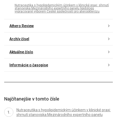
Nutraceutika s hypolipidemickým účinkem v klinické praxi: shrnutí
stanoviska Mezinárodního expertního panelu lipidologů
vypracované výborem České společnosti pro aterosklerózu
Athero Review
Archív čísel
Aktuálne číslo
Informácie o časopise
Najčítanejšie v tomto čísle
Nutraceutika s hypolipidemickým účinkem v klinické praxi:
shrnutí stanoviska Mezinárodního expertního panelu