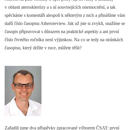
v oblasti aterosklerózy a s ní souvisejících onemocnění, a tak
spěcháme s komentáři alespoň k některým z nich a přinášíme vám
další číslo časopisu Atheroreview. Jak už jste si zvykli, snažíme se
časopis připravovat s důrazem na praktické aspekty a ani první
číslo čtvrtého ročníku není výjimkou. Na co se tedy na stránkách
časopisu, který držíte v ruce, můžete těšit?
Zařadili jsme dva příspěvky zpracované výborem ČSAT: první