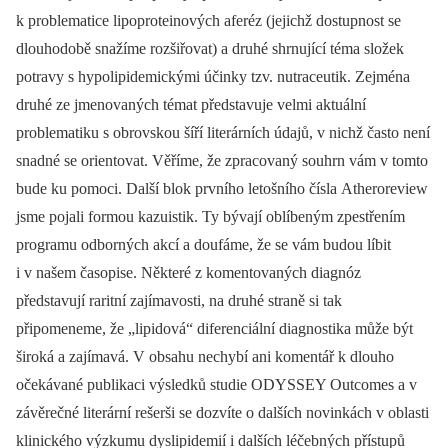
k problematice lipoproteinových aferéz (jejichž dostupnost se
dlouhodobě snažíme rozšiřovat) a druhé shrnující téma složek
potravy s hypolipidemickými účinky tzv. nutraceutik. Zejména
druhé ze jmenovaných témat představuje velmi aktuální
problematiku s obrovskou šíří literárních údajů, v nichž často není
snadné se orientovat. Věříme, že zpracovaný souhrn vám v tomto
bude ku pomoci. Další blok prvního letošního čísla Atheroreview
jsme pojali formou kazuistik. Ty bývají oblíbeným zpestřením
programu odborných akcí a doufáme, že se vám budou líbit
i v našem časopise. Některé z komentovaných diagnóz
představují raritní zajímavosti, na druhé straně si tak
připomeneme, že „lipidová“ diferenciální diagnostika může být
široká a zajímavá. V obsahu nechybí ani komentář k dlouho
očekávané publikaci výsledků studie ODYSSEY Outcomes a v
závěrečné literární rešerši se dozvíte o dalších novinkách v oblasti
klinického výzkumu dyslipidemií i dalších léčebných přístupů