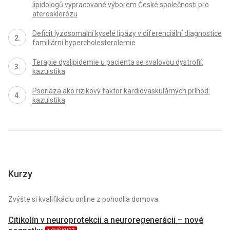
lipidologů vypracované výborem České společnosti pro
aterosklerózu
Deficit lyzosomální kyselé lipázy v diferenciální diagnostice
familiární hypercholesterolemie
Terapie dyslipidemie u pacienta se svalovou dystrofií:
kazuistika
Psoriáza ako rizikový faktor kardiovaskulárnych príhod:
kazuistika
Kurzy
Zvýšte si kvalifikáciu online z pohodlia domova
Citikolín v neuroprotekcii a neuroregenerácii – nové