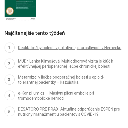
Najčítanejšie tento týždeň
Realita liečby bolesti v paliatívnej starostlivosti v Nemecku
MUDr. Lenka Klimešová: Multiodborová vizita je kľúč k
efektívnejšej perioperačnej liečbe chronickej bolesti
Metamizol v liečbe pooperačnej bolesti u opioid-
tolerantnej pacientky – kazuistika
e-Konzilium.cz — Masivní plicní embolie při
tromboembolické nemoci
DESATORO PRE PRAX: Aktuálne odporúčanie ESPEN pre
nutričný manažment u pacientov s COVID-19