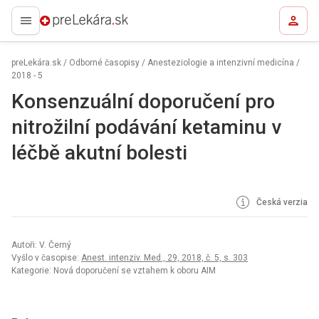
preLekára.sk
preLekára.sk
/
Odborné časopisy
/
Anesteziologie a intenzivní medicína
/
2018 - 5
Konsenzuální doporučení pro
nitrožilní podávání ketaminu v
léčbě akutní bolesti
Česká verzia
Autoři: V. Černý
Vyšlo v časopise:
Anest. intenziv. Med., 29, 2018, č. 5, s. 303
Kategorie: Nová doporučení se vztahem k oboru AIM