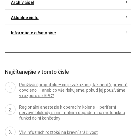
Archív čísel
Aktuálne číslo
Informácie o časopise
Najčítanejšie v tomto čísle
Používání propofolu – co je zakázáno, tak není (opravdu)
dovoleno... aneb co vše riskujeme, pokud jej používáme
v rozporu se SPC?
Regionální anestezie k operacím kolene – periferní
nervové blokády s minimálním dopadem na motorickou
funkci dolní končetiny
Vliv infuzních roztoků na krevní srážlivost