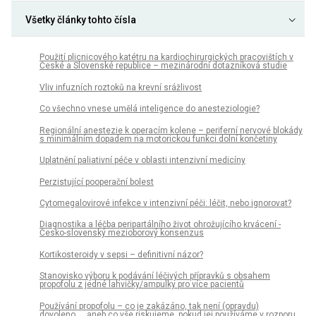
Všetky články tohto čísla
Použití plicnicového katétru na kardiochirurgických pracovištích v
České a Slovenské republice – mezinárodní dotazníková studie
Vliv infuzních roztoků na krevní srážlivost
Co všechno vnese umělá inteligence do anesteziologie?
Regionální anestezie k operacím kolene – periferní nervové blokády
s minimálním dopadem na motorickou funkci dolní končetiny
Uplatnění paliativní péče v oblasti intenzivní medicíny
Perzistující pooperační bolest
Cytomegalovirové infekce v intenzivní péči: léčit, nebo ignorovat?
Diagnostika a léčba peripartálního život ohrožujícího krvácení -
Česko-slovenský mezioborový konsenzus
Kortikosteroidy v sepsi – definitivní názor?
Stanovisko výboru k podávání léčivých přípravků s obsahem
propofolu z jedné lahvičky/ampulky pro více pacientů
Používání propofolu – co je zakázáno, tak není (opravdu)
dovoleno... aneb co vše riskujeme, pokud jej používáme v rozporu