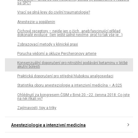
se SPC?
Vrací se plná krev do civilní traumatologie?
Anestezie u popálenin
Čichové receptory – nejde jen o čich aneb fascinující příklad
dokonalé evoluce (jen ještě úplně nevíme, proč to tak vše je…)
Zobrazovací metody v klinické praxi
Porucha vědomí a okluze Percheronovy arterie
Konsenzuální doporučení pro nitrožilní podávání ketaminu v léčbě
akutní bolesti
Praktická doporučení pro středně hlubokou analgosedaci
Statistika oboru anesteziologie a intenzivní medicína – A 025
Ohlédnutí za kongresem ČSIM v Brně 20.−22. června 2018: Co jste
na něj říkali vy?
Zajímavosti, tipy a triky
Anesteziologie a intenzivní medicína