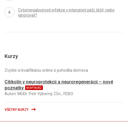
Cytomegalovirové infekce v intenzivní péči: léčit, nebo
ignorovat?
Kurzy
Zvýšte si kvalifikáciu online z pohodlia domova
Citikolín v neuroprotekcii a neuroregenerácii – nové
poznatky
NOVÝ KURZ
Autori: MUDr. Petr Výborný, CSc., FEBO
VŠETKY KURZY