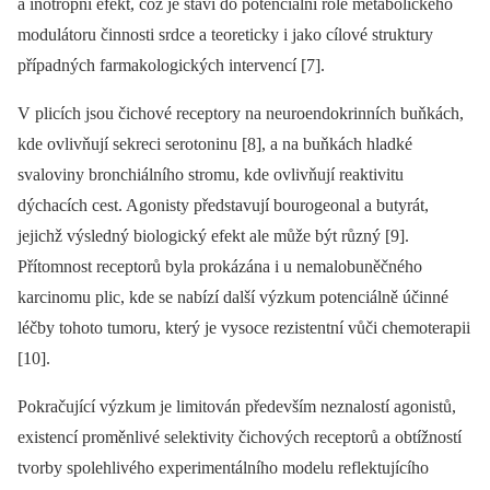
a inotropní efekt, což je staví do potenciální role metabolického
modulátoru činnosti srdce a teoreticky i jako cílové struktury
případných farmakologických intervencí [7].
V plicích jsou čichové receptory na neuroendokrinních buňkách,
kde ovlivňují sekreci serotoninu [8], a na buňkách hladké
svaloviny bronchiálního stromu, kde ovlivňují reaktivitu
dýchacích cest. Agonisty představují bourogeonal a butyrát,
jejichž výsledný biologický efekt ale může být různý [9].
Přítomnost receptorů byla prokázána i u nemalobuněčného
karcinomu plic, kde se nabízí další výzkum potenciálně účinné
léčby tohoto tumoru, který je vysoce rezistentní vůči chemoterapii
[10].
Pokračující výzkum je limitován především neznalostí agonistů,
existencí proměnlivé selektivity čichových receptorů a obtížností
tvorby spolehlivého experimentálního modelu reflektujícího