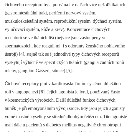
čichového receptoru byla popsána i v dalších více než 45 tkáních
(gastrointestinální trakt, periferní nervový systém,
muskuloskeletální systém, reprodukční systém, dýchací systém,
vylučovací systém, kůže a krev). Koncentrace čichových
receptorů se ve tkáních liší (nejvíce jsou zastoupeny ve
spermatozoích, kde reagují mj. i s odoranty ženského pohlavního
ústrojí) [4], stejně tak se i jednotlivé typy čichových receptorů
vyskytují výlučně ve specifických tkáních (ganglia zadních rohů
míchy, ganglion Gasseri, sítnice) [5].
Čichové receptory plní v kardiovaskulárním systému důležitou
roli v angiogenezi [6]. Jejich agonista je lyral, používaný často
v kosmetických výrobcích. Další důležitá funkce čichových
buněk je při embryonálním vývoji srdce, kdy jsou jejich agonisty
volné mastné kyseliny se středně dlouhým řetězcem. Tito agonisté
mají dále u pacientů s diabetes mellitus negativně chronotropní