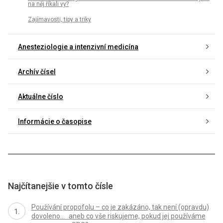
na něj říkali vy?
Zajímavosti, tipy a triky
Anesteziologie a intenzivní medicína
Archív čísel
Aktuálne číslo
Informácie o časopise
Najčítanejšie v tomto čísle
Používání propofolu – co je zakázáno, tak není (opravdu)
dovoleno... aneb co vše riskujeme, pokud jej používáme