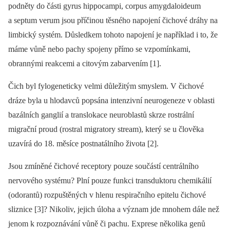
podněty do části gyrus hippocampi, corpus amygdaloideum
a septum verum jsou příčinou těsného napojení čichové dráhy na
limbický systém. Důsledkem tohoto napojení je například i to, že
máme vůně nebo pachy spojeny přímo se vzpomínkami,
obrannými reakcemi a citovým zabarvením [1].
Čich byl fylogeneticky velmi důležitým smys­lem. V čichové
dráze byla u hlodavců popsána intenzivní neurogeneze v oblasti
bazálních ganglií a translokace neuroblastů skrze rostrální
migrační proud (rostral migratory stream), který se u člověka
uzavírá do 18. měsíce postnatálního života [2].
Jsou zmíněné čichové receptory pouze součástí centrálního
nervového systému? Plní pouze funkci transduktoru chemikálií
(odorantů) rozpuštěných v hlenu respiračního epitelu čichové
sliznice [3]? Nikoliv, jejich úloha a význam jde mnohem dále než
jenom k rozpoznávání vůně či pachu. Exprese několika genů