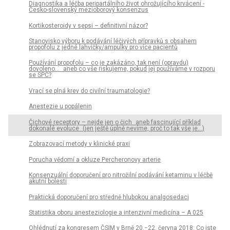
Diagnostika a léčba peripartálního život ohrožujícího krvácení -
Česko-slovenský mezioborový konsenzus
Kortikosteroidy v sepsi – definitivní názor?
Stanovisko výboru k podávání léčivých přípravků s obsahem
propofolu z jedné lahvičky/ampulky pro více pacientů
Používání propofolu – co je zakázáno, tak není (opravdu)
dovoleno... aneb co vše riskujeme, pokud jej používáme v rozporu
se SPC?
Vrací se plná krev do civilní traumatologie?
Anestezie u popálenin
Čichové receptory – nejde jen o čich aneb fascinující příklad
dokonalé evoluce (jen ještě úplně nevíme, proč to tak vše je…)
Zobrazovací metody v klinické praxi
Porucha vědomí a okluze Percheronovy arterie
Konsenzuální doporučení pro nitrožilní podávání ketaminu v léčbě
akutní bolesti
Praktická doporučení pro středně hlubokou analgosedaci
Statistika oboru anesteziologie a intenzivní medicína – A 025
Ohlédnutí za kongresem ČSIM v Brně 20.−22. června 2018: Co jste