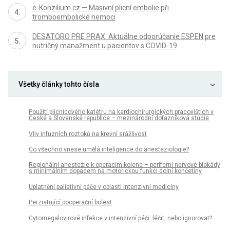
e-Konzilium.cz — Masivní plicní embolie při
tromboembolické nemoci
DESATORO PRE PRAX: Aktuálne odporúčanie ESPEN pre
nutričný manažment u pacientov s COVID-19
Všetky články tohto čísla
Použití plicnicového katétru na kardiochirurgických pracovištích v
České a Slovenské republice – mezinárodní dotazníková studie
Vliv infuzních roztoků na krevní srážlivost
Co všechno vnese umělá inteligence do anesteziologie?
Regionální anestezie k operacím kolene – periferní nervové blokády
s minimálním dopadem na motorickou funkci dolní končetiny
Uplatnění paliativní péče v oblasti intenzivní medicíny
Perzistující pooperační bolest
Cytomegalovirové infekce v intenzivní péči: léčit, nebo ignorovat?