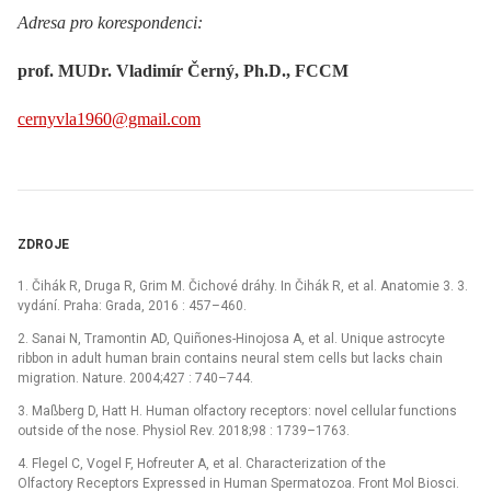
Adresa pro korespondenci:
prof. MUDr. Vladimír Černý, Ph.D., FCCM
cernyvla1960@gmail.com
ZDROJE
1. Čihák R, Druga R, Grim M. Čichové dráhy. In Čihák R, et al. Anatomie 3. 3.
vydání. Praha: Grada, 2016 : 457–460.
2. Sanai N, Tramontin AD, Quiñones-Hinojosa A, et al. Unique astrocyte
ribbon in adult human brain contains neural stem cells but lacks chain
migration. Nature. 2004;427 : 740–744.
3. Maßberg D, Hatt H. Human olfactory receptors: novel cellular functions
outside of the nose. Physiol Rev. 2018;98 : 1739–1763.
4. Flegel C, Vogel F, Hofreuter A, et al. Characterization of the
Olfactory Receptors Expressed in Human Spermatozoa. Front Mol Biosci.