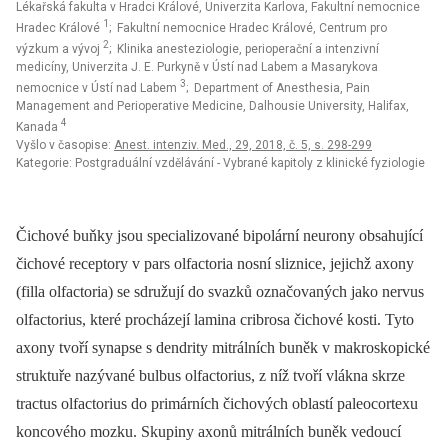
Lékařská fakulta v Hradci Králové, Univerzita Karlova, Fakultní nemocnice
1
Hradec Králové
; Fakultní nemocnice Hradec Králové, Centrum pro
2
výzkum a vývoj
; Klinika anesteziologie, perioperační a intenzivní
medicíny, Univerzita J. E. Purkyně v Ústí nad Labem a Masarykova
3
nemocnice v Ústí nad Labem
; Department of Anesthesia, Pain
Management and Perioperative Medicine, Dalhousie University, Halifax,
4
Kanada
Vyšlo v časopise:
Anest. intenziv. Med., 29, 2018, č. 5, s. 298-299
Kategorie: Postgraduální vzdělávání - Vybrané kapitoly z klinické fyziologie
Čichové buňky jsou specializované bipolární neurony obsahující
čichové receptory v pars olfactoria nosní sliznice, jejichž axony
(filla olfactoria) se sdružují do svazků označovaných jako nervus
olfactorius, které procházejí lamina cribrosa čichové kosti. Tyto
axony tvoří synapse s dendrity mitrálních buněk v makroskopické
struktuře nazývané bulbus olfactorius, z níž tvoří vlákna skrze
tractus olfactorius do primárních čichových oblastí paleocortexu
koncového mozku. Skupiny axonů mitrálních buněk vedoucí