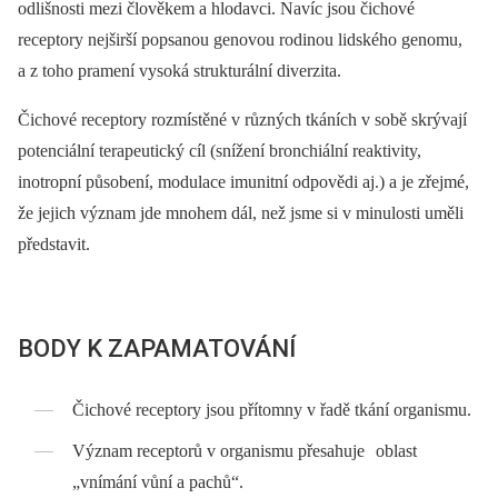
odlišnosti mezi člověkem a hlodavci. Navíc jsou čichové
receptory nejširší popsanou genovou rodinou lidského genomu,
a z toho pramení vysoká strukturální diverzita.
Čichové receptory rozmístěné v různých tkáních v sobě skrývají
potenciální terapeutický cíl (snížení bronchiální reaktivity,
inotropní působení, modulace imunitní odpovědi aj.) a je zřejmé,
že jejich význam jde mnohem dál, než jsme si v minulosti uměli
představit.
BODY K ZAPAMATOVÁNÍ
Čichové receptory jsou přítomny v řadě tkání organismu.
Význam receptorů v organismu přesahuje oblast
„vnímání vůní a pachů“.