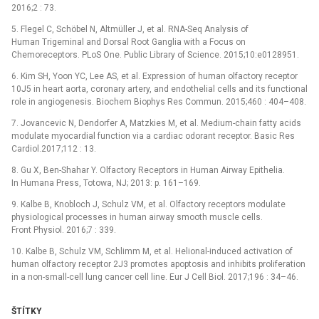
2016;2 : 73.
5. Flegel C, Schöbel N, Altmüller J, et al. RNA-Seq Analysis of
Human Trigeminal and Dorsal Root Ganglia with a Focus on
Chemoreceptors. PLoS One. Public Library of Science. 2015;10:e0128951.
6. Kim SH, Yoon YC, Lee AS, et al. Expression of human olfactory receptor
10J5 in heart aorta, coronary artery, and endothelial cells and its functional
role in angiogenesis. Biochem Biophys Res Commun. 2015;460 : 404–408.
7. Jovancevic N, Dendorfer A, Matzkies M, et al. Medium-chain fatty acids
modulate myocardial function via a cardiac odorant receptor. Basic Res
Cardiol.2017;112 : 13.
8. Gu X, Ben-Shahar Y. Olfactory Receptors in Human Airway Epithelia.
In Humana Press, Totowa, NJ; 2013: p. 161–169.
9. Kalbe B, Knobloch J, Schulz VM, et al. Olfactory receptors modulate
physiological processes in human airway smooth muscle cells.
Front Physiol. 2016;7 : 339.
10. Kalbe B, Schulz VM, Schlimm M, et al. Helional-induced activation of
human olfactory receptor 2J3 promotes apoptosis and inhibits proliferation
in a non-small-cell lung cancer cell line. Eur J Cell Biol. 2017;196 : 34–46.
ŠTÍTKY