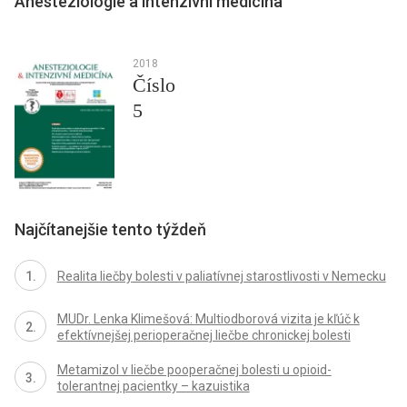
Anesteziologie a intenzivní medicína
2018
Číslo
5
Najčítanejšie tento týždeň
Realita liečby bolesti v paliatívnej starostlivosti v Nemecku
MUDr. Lenka Klimešová: Multiodborová vizita je kľúč k
efektívnejšej perioperačnej liečbe chronickej bolesti
Metamizol v liečbe pooperačnej bolesti u opioid-
tolerantnej pacientky – kazuistika