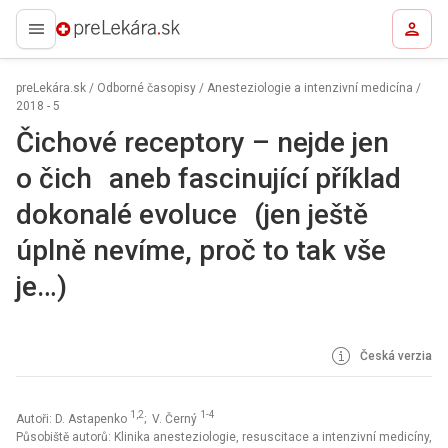
preLekára.sk
preLekára.sk
/
Odborné časopisy
/
Anesteziologie a intenzivní medicína
/
2018 - 5
Čichové receptory – nejde jen
o čich aneb fascinující příklad
dokonalé evoluce (jen ještě
úplně nevíme, proč to tak vše
je…)
Česká verzia
1,2
1-4
Autoři: D. Astapenko
; V. Černý
Působiště autorů: Klinika anesteziologie, resuscitace a intenzivní medicíny,