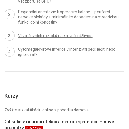
v rozporu se SPC?
Regionální anestezie k operacím kolene – periferní
nervové blokády s minimálním dopadem na motorickou
funkci dolní končetiny
Vliv infuzních roztoků na krevní srážlivost
Cytomegalovirové infekce v intenzivní péči: léčit, nebo
ignorovat?
Kurzy
Zvýšte si kvalifikáciu online z pohodlia domova
Citikolín v neuroprotekcii a neuroregenerácii – nové
poznatky
NOVÝ KURZ