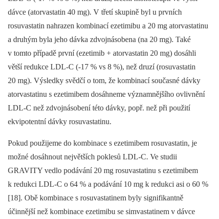
dávce (atorvastatin 40 mg). V třetí skupině byl u prvních
rosuvastatin nahrazen kombinací ezetimibu a 20 mg atorvastatinu
a druhým byla jeho dávka zdvojnásobena (na 20 mg). Také
v tomto případě první (ezetimib + atorvastatin 20 mg) dosáhli
větší redukce LDL-C (-17 % vs 8 %), než druzí (rosuvastatin
20 mg). Výsledky svědčí o tom, že kombinací současné dávky
atorvastatinu s ezetimibem dosáhneme významnějšího ovlivnění
LDL-C než zdvojnásobení této dávky, popř. než při použití
ekvipotentní dávky rosuvastatinu.
Pokud použijeme do kombinace s ezetimibem rosu­vastatin, je
možné dosáhnout největších poklesů LDL-C. Ve studii
GRAVITY vedlo podávání 20 mg rosuvastatinu s ezetimibem
k redukci LDL-C o 64 % a podávání 10 mg k redukci asi o 60 %
[18]. Obě kombinace s rosuvastatinem byly signifikantně
účinnější než kombinace ezetimibu se simvastatinem v dávce