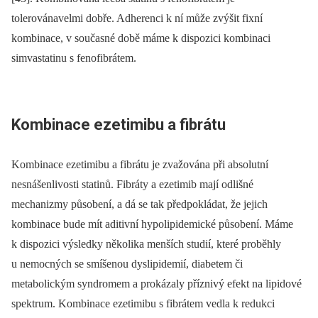
tolerovánavelmi dobře. Adherenci k ní může zvýšit fixní
kombinace, v současné době máme k dispozici kombinaci
simvastatinu s fenofibrátem.
Kombinace ezetimibu a fibrátu
Kombinace ezetimibu a fibrátu je zvažována při absolutní
nesnášenlivosti statinů. Fibráty a ezetimib mají odlišné
mechanizmy působení, a dá se tak předpokládat, že jejich
kombinace bude mít aditivní hypolipidemické působení. Máme
k dispozici výsledky několika menších studií, které proběhly
u nemocných se smíšenou dyslipidemií, diabetem či
metabolickým syndromem a prokázaly příznivý efekt na lipidové
spektrum. Kombinace ezetimibu s fibrátem vedla k redukci