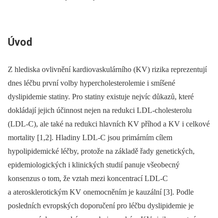
Úvod
Z hlediska ovlivnění kardiovaskulárního (KV) rizika reprezentují
dnes léčbu první volby hypercholesterolemie i smíšené
dyslipidemie statiny. Pro statiny existuje nejvíc důkazů, které
dokládají jejich účinnost nejen na redukci LDL-cholesterolu
(LDL-C), ale také na redukci hlavních KV příhod a KV i celkové
mortality [1,2]. Hladiny LDL-C jsou primárním cílem
hypolipidemické léčby, protože na základě řady genetických,
epidemiologických i klinických studií panuje všeobecný
konsenzus o tom, že vztah mezi koncentrací LDL-C
a aterosklerotickým KV onemocněním je kauzální [3]. Podle
posledních evropských doporučení pro léčbu dyslipidemie je