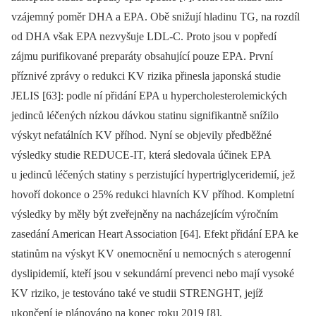
vzájemný poměr DHA a EPA. Obě snižují hladinu TG, na rozdíl
od DHA však EPA nezvyšuje LDL-C. Proto jsou v popředí
zájmu purifikované preparáty obsahující pouze EPA. První
příznivé zprávy o redukci KV rizika přinesla japonská studie
JELIS [63]: podle ní přidání EPA u hyper­cholesterolemických
jedinců léčených nízkou dávkou statinu signifikantně snížilo
výskyt nefatálních KV příhod. Nyní se objevily předběžné
výsledky studie REDUCE-IT, která sledovala účinek EPA
u jedinců léčených statiny s perzistující hypertriglyceridemií, jež
hovoří dokonce o 25% redukci hlavních KV příhod. Kompletní
výsledky by měly být zveřejněny na nacházejícím výročním
zasedání American Heart Association [64]. Efekt přidání EPA ke
statinům na výskyt KV onemocnění u nemocných s aterogenní
dyslipidemií, kteří jsou v sekundární prevenci nebo mají vysoké
KV riziko, je testováno také ve studii STRENGHT, jejíž
ukončení je plánováno na konec roku 2019 [8].