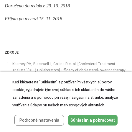
Doručeno do redakce 29. 10. 2018
Přijato po recenzi 15. 11. 2018
ZDROJE
Kearney PM, Blackwell L, Collins R et al. [Cholesterol Treatment
Trialists‘ (CTT) Collaborators]. Efficacy of cholesterol-lowering therapy
in 18,686 people with diabetes in 14 randomised trials of statins:
Keď kliknete na "Súhlasím" s používaním všetkých súborov
a meta-analysis. Lancet 2008; 371(9607): 117–125. Dostupné z DOI:
<http://dx.doi.org/10.1016/S0140–6736(08)60104-X>.
cookie, vyjadrujete tým svoj súhlas s ich ukladaním do vášho
zariadenia a s pomocou pri vašej navigácii na stránke, analýze
Baigent C, Blackwell L, Emberson J et al. [Cholesterol Treatment
využívania údajov pri našich marketingových aktivitách.
Trialists’ (CTT) Collaboration]. Efficacy and safety of more intensive
lowering of LDL cholesterol: a meta-analysis of data from
170,000 participants in 26 randomised trials. Lancet 2010; 376(9753):
Podrobné nastavenia
Súhlasím a pokračovať
1670–1681. Dostupné z DOI: <http://dx.doi.org/10.1016/S0140–
6736(10)61350–5>.