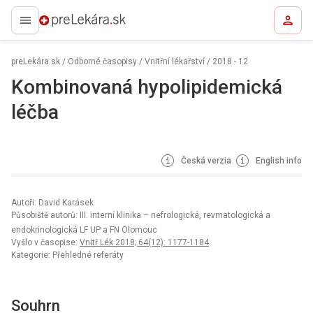
preLekára.sk
preLekára.sk
/
Odborné časopisy
/
Vnitřní lékařství
/
2018 - 12
Kombinovaná hypolipidemická
léčba
Česká verzia
English info
Autoři: David Karásek
Působiště autorů: III. interní klinika – nefrologická, revmatologická a
endokrinologická LF UP a FN Olomouc
Vyšlo v časopise:
Vnitř Lék 2018; 64(12): 1177-1184
Kategorie: Přehledné referáty
Souhrn