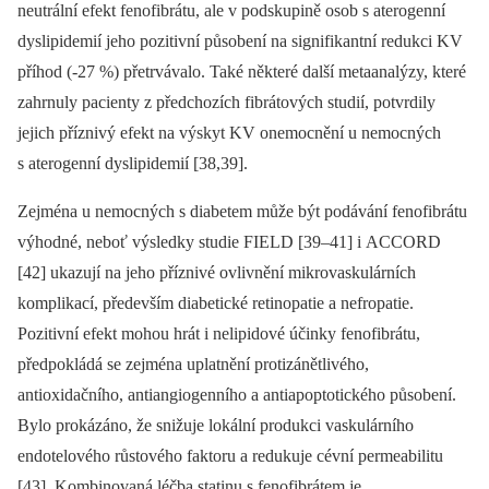
neutrální efekt fenofibrátu, ale v podskupině osob s aterogenní
dyslipidemií jeho pozitivní působení na signifikantní redukci KV
příhod (-27 %) přetrvávalo. Také některé další metaanalýzy, které
zahrnuly pacienty z předchozích fibrátových studií, potvrdily
jejich příznivý efekt na výskyt KV onemocnění u nemocných
s aterogenní dyslipidemií [38,39].
Zejména u nemocných s diabetem může být podávání fenofibrátu
výhodné, neboť výsledky studie FIELD [39–41] i ACCORD
[42] ukazují na jeho příznivé ovlivnění mikrovaskulárních
komplikací, především diabetické retinopatie a nefropatie.
Pozitivní efekt mohou hrát i nelipidové účinky fenofibrátu,
předpokládá se zejména uplatnění protizánětlivého,
antioxidačního, antiangiogenního a anti­apoptotického působení.
Bylo prokázáno, že snižuje lokální produkci vaskulárního
endotelového růstového faktoru a redukuje cévní permeabilitu
[43]. Kombinovaná léčba statinu s fenofibrátem je