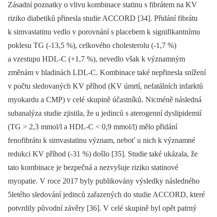
Zásadní poznatky o vlivu kombinace statinu s fibrátem na KV
riziko diabetiků přinesla studie ACCORD [34]. Přidání fibrátu
k simvastatinu vedlo v porovnání s placebem k signifikantnímu
poklesu TG (-13,5 %), celkového cholesterolu (-1,7 %)
a vzestupu HDL-C (+1,7 %), nevedlo však k významným
změnám v hladinách LDL-C. Kombinace také nepřinesla snížení
v počtu sledovaných KV příhod (KV úmrtí, nefatálních infarktů
myokardu a CMP) v celé skupině účastníků. Nicméně následná
subanalýza studie zjistila, že u jedinců s aterogenní dyslipidemií
(TG > 2,3 mmol/l a HDL-C < 0,9 mmol/l) mělo přidání
fenofibrátu k simvastatinu význam, neboť u nich k významné
redukci KV příhod (-31 %) došlo [35]. Studie také ukázala, že
tato kombinace je bezpečná a nezvyšuje riziko statinové
myopatie. V roce 2017 byly publikovány výsledky následného
5letého sledování jedinců zařazených do studie ACCORD, které
potvrdily původní závěry [36]. V celé skupině byl opět patrný