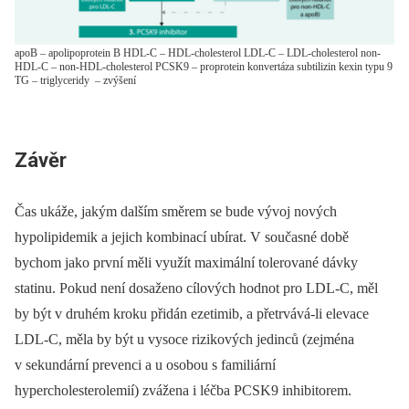
apoB – apolipoprotein B HDL-C – HDL-cholesterol LDL-C – LDL-cholesterol non-
HDL-C – non-HDL-cholesterol PCSK9 – proprotein konvertáza subtilizin kexin typu 9
TG – triglyceridy  – zvýšení
Závěr
Čas ukáže, jakým dalším směrem se bude vývoj nových
hypolipidemik a jejich kombinací ubírat. V současné době
bychom jako první měli využít maximální tolerované dávky
statinu. Pokud není dosaženo cílových hodnot pro LDL-C, měl
by být v druhém kroku přidán eze­timib, a přetrvává-li elevace
LDL-C, měla by být u vysoce rizikových jedinců (zejména
v sekundární prevenci a u osobou s familiární
hypercholesterolemií) zvážena i léčba PCSK9 inhibitorem.