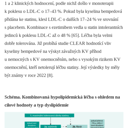
1 a 2 klinických hodnocení, podle nichž došlo v monoterapii
k poklesu o LDL-C o 17–43 %. Pokud byla kyselina bempedová
přidána ke statinu, klesl LDL-C o dalších 17–24 % ve srovnání
s placebem. Kombinace s ezetimibem vedla u statin intolerantních
jedinců k poklesu LDL-C až o 48 % [65]. Léčba byla velmi
dobře tolerována. Již probíhá studie CLEAR hodnotící vliv
kyseliny bempedové na výskyt závažných KV příhod
u nemocných s KV onemocněním, nebo s vysokým rizikem KV
onemocnění, kteří netolerují léčbu statiny. Její výsledky by měly
být známy v roce 2022 [8].
Schéma. Kombinovaná hypolipidemická léčba s ohledem na
cílové hodnoty a typ dyslipidemie