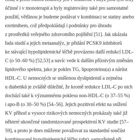
účinné i v monoterapii a byly registrovány také pro samostatné
použití, většinou je budeme podávat v kombinaci se statiny anebo
ezetimibem, což předpokládají i podmínky pro úhradu
z prostředků veřejného zdravotního pojištění [51]. Jak ukázala
řada studií a jejich metaanalýz, je přidání PCSK9 inhibitorů
ke stávající hypolipidemické léčbě provázeno další redukcí LDL-
C (o 50–60 %) [52,53] a navíc vede k dalším příznivým změnám
lipidového spektra, jako je pokles TG, lipoproteinu(a) a nárůst
HDL-C. U nemocných se smíšenou dyslipidemií a zejména
u diabetiků je zvláště důležité, že kromě redukce LDL-C po nich
dochází také k významnému poklesu non-HDL-C (o 37–55 %)
i apo-B (o 30–50 %) [54–56]. Jejich pozitivní efekt na snížení
KV příhod u vysoce rizikových nemocných prokázaly také již
některé ukončené randomizované prospektivní KV studie [57–
59], a proto je dnes můžeme považovat za standardní součást
kombinované hypolipidemické léčby (obr), samozřejmě při