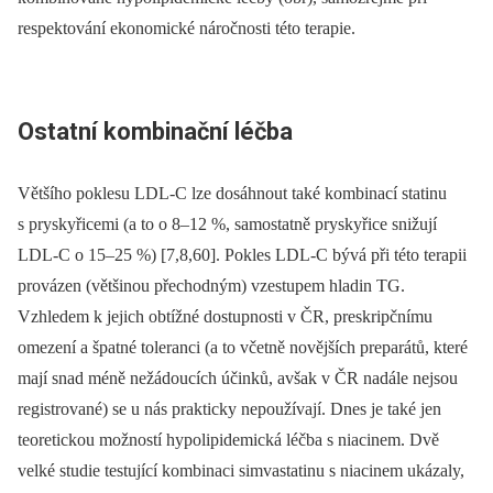
respektování ekonomické náročnosti této terapie.
Ostatní kombinační léčba
Většího poklesu LDL-C lze dosáhnout také kombinací statinu
s pryskyřicemi (a to o 8–12 %, samostatně pryskyřice snižují
LDL-C o 15–25 %) [7,8,60]. Pokles LDL-C bývá při této terapii
provázen (většinou přechodným) vzestupem hladin TG.
Vzhledem k jejich obtížné dostupnosti v ČR, preskripčnímu
omezení a špatné toleranci (a to včetně novějších preparátů, které
mají snad méně nežádoucích účinků, avšak v ČR nadále nejsou
registrované) se u nás prakticky nepoužívají. Dnes je také jen
teoretickou možností hypolipidemická léčba s niacinem. Dvě
velké studie testující kombinaci simvastatinu s niacinem ukázaly,