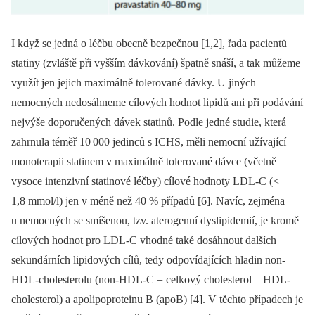
I když se jedná o léčbu obecně bezpečnou [1,2], řada pacientů
statiny (zvláště při vyšším dávkování) špatně snáší, a tak můžeme
využít jen jejich maximálně tolerované dávky. U jiných
nemocných nedosáhneme cílových hodnot lipidů ani při podávání
nejvýše doporučených dávek statinů. Podle jedné studie, která
zahrnula téměř 10 000 jedinců s ICHS, měli nemocní užívající
monoterapii statinem v maximálně tolerované dávce (včetně
vysoce intenzivní statinové léčby) cílové hodnoty LDL-C (<
1,8 mmol/l) jen v méně než 40 % případů [6]. Navíc, zejména
u nemocných se smíšenou, tzv. aterogenní dyslipidemií, je kromě
cílových hodnot pro LDL-C vhodné také dosáhnout dalších
sekundárních lipidových cílů, tedy odpovídajících hladin non-
HDL-cholesterolu (non-HDL-C = celkový cholesterol –⁠ HDL-
cholesterol) a apolipoproteinu B (apoB) [4]. V těchto případech je