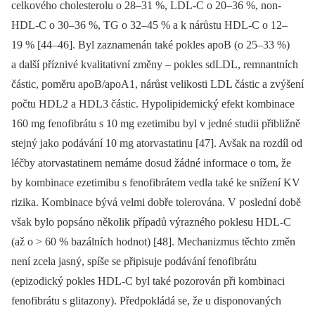
celkového cholesterolu o 28–31 %, LDL-C o 20–36 %, non-
HDL-C o 30–36 %, TG o 32–45 % a k nárůstu HDL-C o 12–
19 % [44–46]. Byl zaznamenán také pokles apoB (o 25–33 %)
a další příznivé kvalitativní změny –⁠ pokles sdLDL, remnantních
částic, poměru apoB/apoA1, nárůst velikosti LDL částic a zvýšení
počtu HDL2 a HDL3 částic. Hypolipidemický efekt kombinace
160 mg fenofibrátu s 10 mg ezetimibu byl v jedné studii přibližně
stejný jako podávání 10 mg atorvastatinu [47]. Avšak na rozdíl od
léčby atorvastatinem nemáme dosud žádné informace o tom, že
by kombinace ezetimibu s fenofibrátem vedla také ke snížení KV
rizika. Kombinace bývá velmi dobře tolerována. V poslední době
však bylo popsáno několik případů výrazného poklesu HDL-C
(až o > 60 % bazálních hodnot) [48]. Mechanizmus těchto změn
není zcela jasný, spíše se připisuje podávání fenofibrátu
(epizodický pokles HDL-C byl také pozorován při kombinaci
fenofibrátu s glitazony). Předpokládá se, že u disponovaných