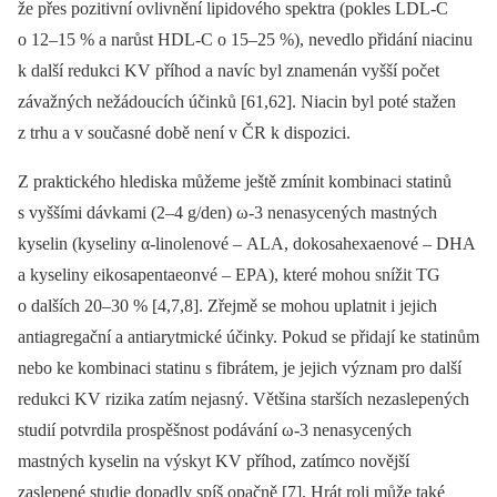
že přes pozitivní ovlivnění lipidového spektra (pokles LDL-C
o 12–15 % a narůst HDL-C o 15–25 %), nevedlo přidání niacinu
k další redukci KV příhod a navíc byl znamenán vyšší počet
závažných nežádoucích účinků [61,62]. Niacin byl poté stažen
z trhu a v současné době není v ČR k dispozici.
Z praktického hlediska můžeme ještě zmínit kombinaci statinů
s vyššími dávkami (2–4 g/den) ω-3 nenasycených mastných
kyselin (kyseliny α-linolenové –⁠ ALA, dokosahexaenové –⁠ DHA
a kyseliny eikosapentaeonvé –⁠ EPA), které mohou snížit TG
o dalších 20–30 % [4,7,8]. Zřejmě se mohou uplatnit i jejich
antiagregační a anti­arytmické účinky. Pokud se přidají ke statinům
nebo ke kombinaci statinu s fibrátem, je jejich význam pro další
redukci KV rizika zatím nejasný. Většina starších nezaslepených
studií potvrdila prospěšnost podávání ω-3 nena­sycených
mastných kyselin na výskyt KV příhod, zatímco novější
zaslepené studie dopadly spíš opačně [7]. Hrát roli může také