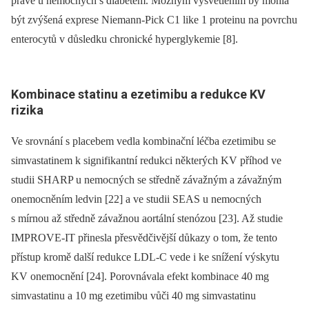
právě u nemocných s diabetem. Možným vysvětlením by mohla
být zvýšená exprese Niemann-Pick C1 like 1 proteinu na povrchu
enterocytů v důsledku chronické hyperglykemie [8].
Kombinace statinu a ezetimibu a redukce KV
rizika
Ve srovnání s placebem vedla kombinační léčba ezetimibu se
simvastatinem k signifikantní redukci některých KV příhod ve
studii SHARP u nemocných se středně závažným a závažným
onemocněním ledvin [22] a ve studii SEAS u nemocných
s mírnou až středně závažnou aortální stenózou [23]. Až studie
IMPROVE-IT přinesla přesvědčivější důkazy o tom, že tento
přístup kromě další redukce LDL-C vede i ke snížení výskytu
KV onemocnění [24]. Porovnávala efekt kombinace 40 mg
simvastatinu a 10 mg ezetimibu vůči 40 mg simvastatinu