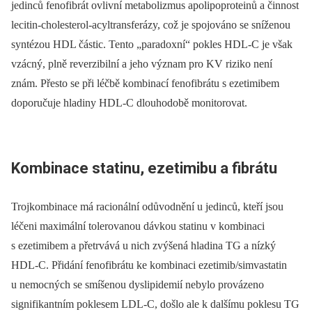
jedinců fenofibrát ovlivní metabolizmus apolipoproteinů a činnost
lecitin-cholesterol-acyltransferázy, což je spojováno se sníženou
syntézou HDL částic. Tento „paradoxní“ pokles HDL-C je však
vzácný, plně reverzibilní a jeho význam pro KV riziko není
znám. Přesto se při léčbě kombinací fenofibrátu s ezetimibem
doporučuje hladiny HDL-C dlouhodobě monitorovat.
Kombinace statinu, ezetimibu a fibrátu
Trojkombinace má racionální odůvodnění u jedinců, kteří jsou
léčeni maximální tolerovanou dávkou statinu v kombinaci
s ezetimibem a přetrvává u nich zvýšená hladina TG a nízký
HDL-C. Přidání fenofibrátu ke kombinaci ezetimib/simvastatin
u nemocných se smíšenou dyslipidemií nebylo provázeno
signifikantním poklesem LDL-C, došlo ale k dalšímu poklesu TG