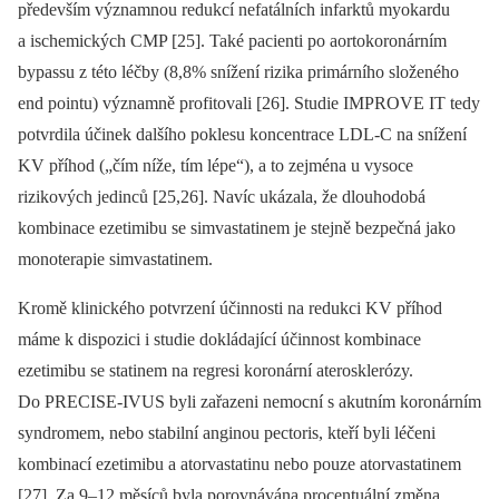
především významnou redukcí nefatálních infarktů myokardu
a ischemických CMP [25]. Také pacienti po aortokoronárním
bypassu z této léčby (8,8% snížení rizika primárního složeného
end pointu) významně profitovali [26]. Studie IMPROVE IT tedy
potvrdila účinek dalšího poklesu koncentrace LDL-C na snížení
KV příhod („čím níže, tím lépe“), a to zejména u vysoce
rizikových jedinců [25,26]. Navíc ukázala, že dlouhodobá
kombinace ezetimibu se simvastatinem je stejně bezpečná jako
monoterapie simvastatinem.
Kromě klinického potvrzení účinnosti na redukci KV příhod
máme k dispozici i studie dokládající účinnost kombinace
ezetimibu se statinem na regresi koronární aterosklerózy.
Do PRECISE‑IVUS byli zařazeni nemocní s akutním koronárním
syndromem, nebo stabilní anginou pectoris, kteří byli léčeni
kombinací ezetimibu a atorvastatinu nebo pouze atorvastatinem
[27]. Za 9–12 měsíců byla porovnávána procentuální změna