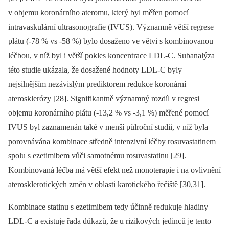
v objemu koronárního ateromu, který byl měřen pomocí
intravaskulární ultra­sonografie (IVUS). Významně větší regrese
plátu (-78 % vs -58 %) bylo dosaženo ve větvi s kombinovanou
léčbou, v níž byl i větší pokles koncentrace LDL-C. Subanalýza
této studie ukázala, že dosažené hodnoty LDL-C byly
nejsilnějším nezávislým prediktorem redukce koronární
aterosklerózy [28]. Signifikantně významný rozdíl v regresi
objemu koronárního plátu (-13,2 % vs -3,1 %) měřené pomocí
IVUS byl zaznamenán také v menší půlroční studii, v níž byla
porovnávána kombinace středně intenzivní léčby rosuvastatinem
spolu s ezetimibem vůči samotnému rosuvastatinu [29].
Kombinovaná léčba má větší efekt než monoterapie i na ovlivnění
aterosklerotických změn v oblasti karotického řečiště [30,31].
Kombinace statinu s ezetimibem tedy účinně redukuje hladiny
LDL-C a existuje řada důkazů, že u rizikových jedinců je tento