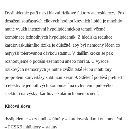
Dyslipidemie patří mezi hlavní rizikové faktory aterosklerózy. Pro
dosažení současných cílových hodnot krevních lipidů je mnohdy
nutné využít intenzivní hypolipidemickou terapii včetně
kombinace jednotlivých hypolipidemik. Z hlediska redukce
kardiovaskulárního rizika je důležité, aby byl nemocný léčen co
nejvyšší tolerovanou dávkou statinu. V dalším kroku se pak
rozhodujeme o podání ezetimibu anebo fibrátu. U vysoce
rizikových nemocných je nutné zvážit také léčbu inhibitory
proprotein konvertázy subtilizin kexin 9. Sdělení podává přehled
o efektivitě jednotlivých kombinací na ovlivnění lipidového
spektra i na výskyt kardiovaskulárních onemocnění.
Klíčová slova:
dyslipidemie –⁠ ezetimib –⁠ fibráty –⁠ kardiovaskulární onemocnění
–⁠ PCSK9 inhibitory –⁠ statiny