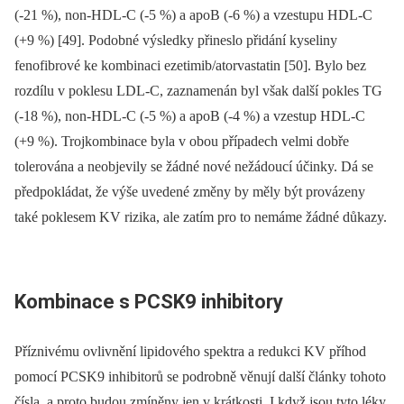
(-21 %), non-HDL-C (-5 %) a apoB (-6 %) a vzestupu HDL-C
(+9 %) [49]. Podobné výsledky přineslo přidání kyseliny
fenofibrové ke kombinaci ezetimib/atorvastatin [50]. Bylo bez
rozdílu v poklesu LDL-C, zaznamenán byl však další pokles TG
(-18 %), non-HDL-C (-5 %) a apoB (-4 %) a vzestup HDL-C
(+9 %). Trojkombinace byla v obou případech velmi dobře
tolerována a neobjevily se žádné nové nežádoucí účinky. Dá se
předpokládat, že výše uvedené změny by měly být provázeny
také poklesem KV rizika, ale zatím pro to nemáme žádné důkazy.
Kombinace s PCSK9 inhibitory
Příznivému ovlivnění lipidového spektra a redukci KV příhod
pomocí PCSK9 inhibitorů se podrobně věnují další články tohoto
čísla, a proto budou zmíněny jen v krátkosti. I když jsou tyto léky