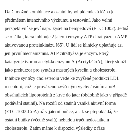
Další možné kombinace a ostatní hypolipidemická léčba je
předmětem intenzivního výzkumu a testování. Jako velmi
perspektivní se jeví např. kyselina bempedová (ETC-1002). Jedná
se o látku, která inhibuje 2 jaterní enzymy ATP citrátlyázu a AMP
aktivovanou proteinkinázu [65]. U lidí se klinicky uplatňuje asi
jen první mechanizmus. ATP citrátlyáza je enzym, který
katalyzuje tvorbu acetyl-koenzymu A (Acetyl-CoA), který slouží
jako prekurzor pro syntézu mastných kyselin a cholesterolu.
Inhibice syntézy cholesterolu vede ke zvýšené produkci LDL
receptorů, což je provázeno zvýšeným vychytáváním apoB
obsahujících lipoproteinů z krve do jater (obdobně jako v případě
podávání statinů). Na rozdíl od statinů vzniká aktivní forma
(ETC-1002-CoA) až v jaterní buňce, a tak se přepokládá, že
ostatní buňky (včetně svalů) nebudou trpět nedostatkem
cholesterolu. Zatím máme k dispozici výsledky z fáze