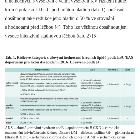
u nemocných s vysokým a velmi vysokým KV rizikem nutné
kromě poklesu LDL-C pod určitou hladinu (tab. 1) současně
dosáhnout také redukce jeho hladin o 50 % ve srovnání
s hodnotami před léčbou [4]. Toho lze většinou dosáhnout jen
vysoce intenzivní statinovou léčbou (tab. 2) [5].
Tab. 1. Rizikové kategorie s cílovými hodnotami krevních lipidů podle ESC/EAS
doporučení pro léčbu dyslipidemií 2016. Upraveno podle [4]
AKS – akutní koronární syndrom apoB – apolipoprotein B CKD – chronické
onemocnění ledvin/Chronic Kidney Disease DM – diabetes mellitus GF – glomerulární
filtrace ICHDK – ischemická choroba dolních končetin iCMP – ischemická cévní