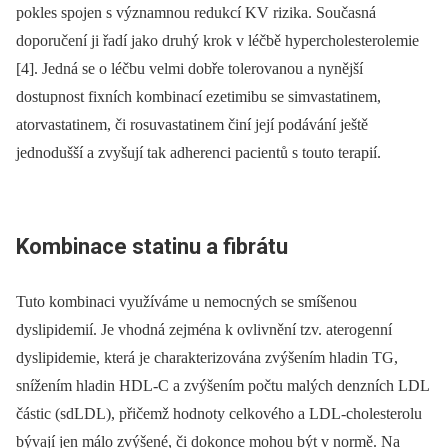
pokles spojen s významnou redukcí KV rizika. Současná
doporučení ji řadí jako druhý krok v léčbě hypercholesterolemie
[4]. Jedná se o léčbu velmi dobře tolerovanou a nynější
dostupnost fixních kombinací ezetimibu se simvastatinem,
atorvastatinem, či rosuvastatinem činí její podávání ještě
jednodušší a zvyšují tak adherenci pacientů s touto terapií.
Kombinace statinu a fibrátu
Tuto kombinaci využíváme u nemocných se smíšenou
dyslipidemií. Je vhodná zejména k ovlivnění tzv. atero­genní
dyslipidemie, která je charakterizována zvýšením hladin TG,
snížením hladin HDL-C a zvýšením počtu malých denzních LDL
částic (sdLDL), přičemž hodnoty celkového a LDL-cholesterolu
bývají jen málo zvýšené, či dokonce mohou být v normě. Na