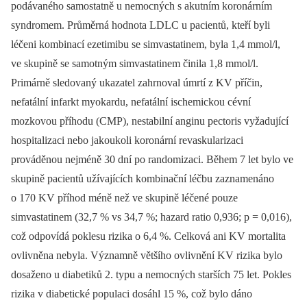
podávaného samostatně u nemocných s akutním koronárním
syndromem. Průměrná hodnota LDLC u pacientů, kteří byli
léčeni kombinací ezetimibu se simvastatinem, byla 1,4 mmol/l,
ve skupině se samotným simvastatinem činila 1,8 mmol/l.
Primárně sledovaný ukazatel zahrnoval úmrtí z KV příčin,
nefatální infarkt myokardu, nefatální ischemickou cévní
mozkovou příhodu (CMP), nestabilní anginu pectoris vyžadující
hospitalizaci nebo jakoukoli koronární revaskularizaci
prováděnou nejméně 30 dní po randomizaci. Během 7 let bylo ve
skupině pacientů užívajících kombinační léčbu zaznamenáno
o 170 KV příhod méně než ve skupině léčené pouze
simvastatinem (32,7 % vs 34,7 %; hazard ratio 0,936; p = 0,016),
což odpovídá poklesu rizika o 6,4 %. Celková ani KV mortalita
ovlivněna nebyla. Významně většího ovlivnění KV rizika bylo
dosaženo u diabetiků 2. typu a nemocných starších 75 let. Pokles
rizika v diabetické populaci dosáhl 15 %, což bylo dáno