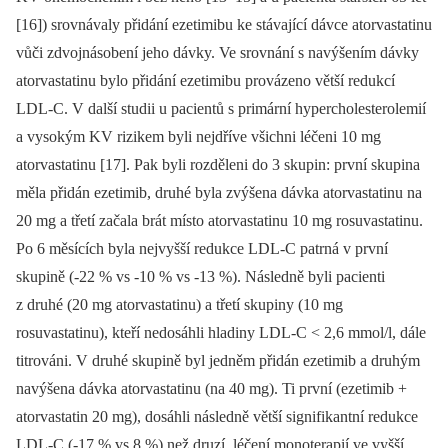
[16]) srovnávaly přidání ezetimibu ke stávající dávce atorvastatinu
vůči zdvojnásobení jeho dávky. Ve srovnání s navýšením dávky
atorvastatinu bylo přidání ezetimibu provázeno větší redukcí
LDL-C. V další studii u pacientů s primární hypercholesterolemií
a vysokým KV rizikem byli nejdříve všichni léčeni 10 mg
atorvastatinu [17]. Pak byli rozděleni do 3 skupin: první skupina
měla přidán ezetimib, druhé byla zvýšena dávka atorvastatinu na
20 mg a třetí začala brát místo atorvastatinu 10 mg rosuvastatinu.
Po 6 měsících byla nejvyšší redukce LDL-C patrná v první
skupině (-22 % vs -10 % vs -13 %). Následně byli pacienti
z druhé (20 mg atorvastatinu) a třetí skupiny (10 mg
rosuvastatinu), kteří nedosáhli hladiny LDL-C < 2,6 mmol/l, dále
titrováni. V druhé skupině byl jedněm přidán ezetimib a druhým
navýšena dávka atorvastatinu (na 40 mg). Ti první (ezetimib +
atorvastatin 20 mg), dosáhli následně větší signifikantní redukce
LDL-C (-17 % vs 8 %) než druzí, léčení monoterapií ve vyšší