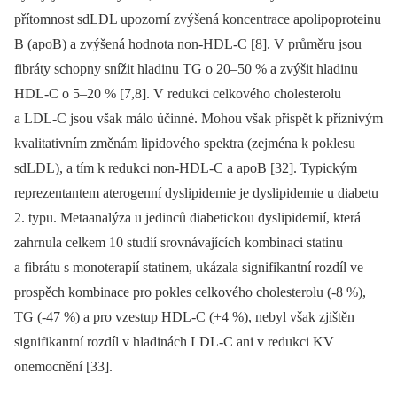
přítomnost sdLDL upozorní zvýšená koncentrace apolipoproteinu
B (apoB) a zvýšená hodnota non-HDL-C [8]. V průměru jsou
fibráty schopny snížit hladinu TG o 20–50 % a zvýšit hladinu
HDL-C o 5–20 % [7,8]. V redukci celkového cholesterolu
a LDL-C jsou však málo účinné. Mohou však přispět k příznivým
kvalitativním změnám lipidového spektra (zejména k poklesu
sdLDL), a tím k redukci non-HDL-C a apoB [32]. Typickým
reprezentantem aterogenní dyslipidemie je dyslipidemie u diabetu
2. typu. Metaanalýza u jedinců diabetickou dyslipidemií, která
zahrnula celkem 10 studií srovnávajících kombinaci statinu
a fibrátu s monoterapií statinem, ukázala signifikantní rozdíl ve
prospěch kombinace pro pokles celkového cholesterolu (-8 %),
TG (-47 %) a pro vzestup HDL-C (+4 %), nebyl však zjištěn
signifikantní rozdíl v hladinách LDL-C ani v redukci KV
onemocnění [33].