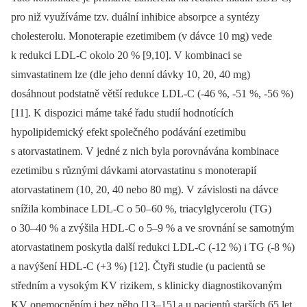
pro niž využíváme tzv. duální inhibice absorpce a syntézy
cholesterolu. Monoterapie ezetimibem (v dávce 10 mg) vede
k redukci LDL-C okolo 20 % [9,10]. V kombinaci se
simvastatinem lze (dle jeho denní dávky 10, 20, 40 mg)
dosáhnout podstatně větší redukce LDL-C (-46 %, -51 %, -56 %)
[11]. K dispozici máme také řadu studií hodnotících
hypolipidemický efekt společného podávání ezetimibu
s atorvastatinem. V jedné z nich byla porovnávána kombinace
ezetimibu s různými dávkami atorvastatinu s monoterapií
atorvastatinem (10, 20, 40 nebo 80 mg). V závislosti na dávce
snížila kombinace LDL-C o 50–60 %, triacylglycerolu (TG)
o 30–40 % a zvýšila HDL-C o 5–9 % a ve srovnání se samotným
atorvastatinem poskytla další redukci LDL-C (-12 %) i TG (-8 %)
a navýšení HDL-C (+3 %) [12]. Čtyři studie (u pacientů se
středním a vysokým KV rizikem, s klinicky diagnostikovaným
KV onemocněním i bez něho [13–15] a u pacientů starších 65 let