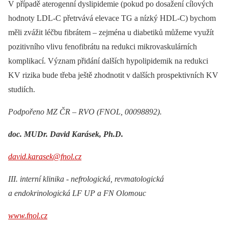
V případě aterogenní dyslipidemie (pokud po dosažení cílových
hodnoty LDL-C přetrvává elevace TG a nízký HDL-C) bychom
měli zvážit léčbu fibrátem –⁠ zejména u diabetiků můžeme využít
pozitivního vlivu fenofibrátu na redukci mikrovaskulárních
komplikací. Význam přidání dalších hypolipidemik na redukci
KV rizika bude třeba ještě zhodnotit v dalších prospektivních KV
studiích.
Podpořeno MZ ČR –⁠ RVO (FNOL, 00098892).
doc. MUDr. David Karásek, Ph.D.
david.karasek@fnol.cz
III. interní klinika -⁠ nefrologická, revmatologická
a endokrinologická LF UP a FN Olomouc
www.fnol.cz