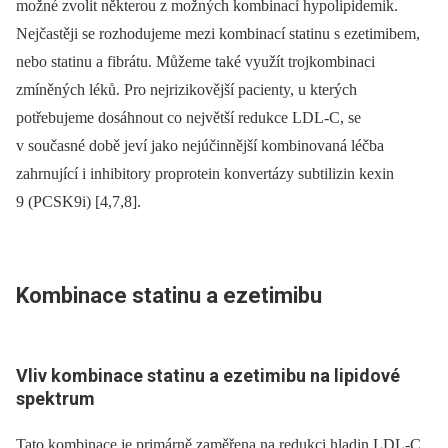
možné zvolit některou z možných kombinací hypolipidemik.
Nejčastěji se rozhodujeme mezi kombinací statinu s ezetimibem,
nebo statinu a fibrátu. Můžeme také využít trojkombinaci
zmíněných léků. Pro nejrizikovější pacienty, u kterých
potřebujeme dosáhnout co největší redukce LDL-C, se
v současné době jeví jako nejúčinnější kombinovaná léčba
zahrnující i inhibitory proprotein konvertázy subtilizin kexin
9 (PCSK9i) [4,7,8].
Kombinace statinu a ezetimibu
Vliv kombinace statinu a ezetimibu na lipidové
spektrum
Tato kombinace je primárně zaměřena na redukci hladin LDL-C,