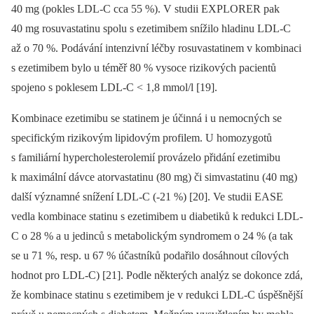
40 mg (pokles LDL-C cca 55 %). V studii EXPLORER pak
40 mg rosuvastatinu spolu s ezetimibem snížilo hladinu LDL-C
až o 70 %. Podávání intenzivní léčby rosuvastatinem v kombinaci
s ezetimibem bylo u téměř 80 % vysoce rizikových pacientů
spojeno s poklesem LDL-C < 1,8 mmol/l [19].
Kombinace ezetimibu se statinem je účinná i u nemocných se
specifickým rizikovým lipidovým profilem. U homozygotů
s familiární hypercholesterolemií provázelo přidání ezetimibu
k maximální dávce atorvastatinu (80 mg) či simvastatinu (40 mg)
další významné snížení LDL-C (-21 %) [20]. Ve studii EASE
vedla kombinace statinu s ezetimibem u diabetiků k redukci LDL-
C o 28 % a u jedinců s metabolickým syndromem o 24 % (a tak
se u 71 %, resp. u 67 % účastníků podařilo dosáhnout cílových
hodnot pro LDL-C) [21]. Podle některých analýz se dokonce zdá,
že kombinace statinu s ezetimibem je v redukci LDL-C úspěšnější