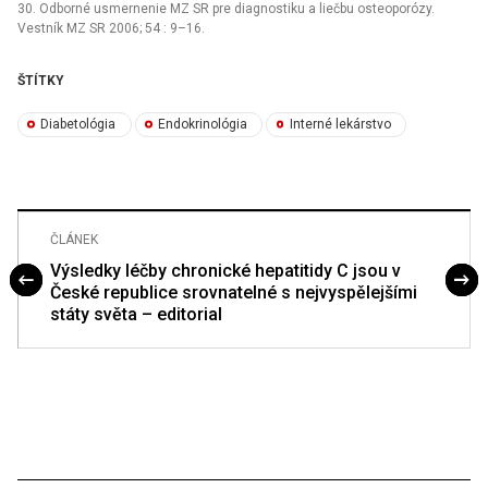
30. Odborné usmernenie MZ SR pre diagnostiku a liečbu osteoporózy.
Vestník MZ SR 2006; 54 : 9–16.
ŠTÍTKY
Diabetológia
Endokrinológia
Interné lekárstvo
ČLÁNEK
Výsledky léčby chronické hepatitidy C jsou v
České republice srovnatelné s nejvyspělejšími
státy světa – editorial