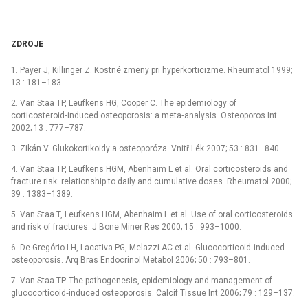
ZDROJE
1. Payer J, Killinger Z. Kostné zmeny pri hyperkorticizme. Rheumatol 1999;
13 : 181–183.
2. Van Staa TP, Leufkens HG, Cooper C. The epidemiology of
corticosteroid‑induced osteoporosis: a meta‑analysis. Osteoporos Int
2002; 13 : 777–787.
3. Zikán V. Glukokortikoidy a osteoporóza. Vnitř Lék 2007; 53 : 831–840.
4. Van Staa TP, Leufkens HGM, Abenhaim L et al. Oral corticosteroids and
fracture risk: relationship to daily and cumulative doses. Rheumatol 2000;
39 : 1383–1389.
5. Van Staa T, Leufkens HGM, Abenhaim L et al. Use of oral corticosteroids
and risk of fractures. J Bone Miner Res 2000; 15 : 993–1000.
6. De Gregório LH, Lacativa PG, Melazzi AC et al. Glucocorticoid‑induced
osteoporosis. Arq Bras Endocrinol Metabol 2006; 50 : 793–801.
7. Van Staa TP. The pathogenesis, epidemiology and management of
glucocorticoid‑induced osteoporosis. Calcif Tissue Int 2006; 79 : 129–137.