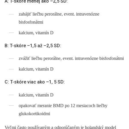
A: T-skóre menej ako –2,5 SD:
zahájiť liečbu perorálne, event. intravenózne
bisfosfonátmi
kalcium, vitamín D
B: T-skóre –1,5 až –2,5 SD:
zvážiť liečbu perorálne, event. intravenózne bisfosfonátmi
kalcium, vitamín D
C: T-skóre viac ako –1, 5 SD:
kalcium, vitamín D
opakovať meranie BMD po 12 mesiacoch liečby
glukokortikoidmi
Veľmi často používaným a odporúčaným je holandský model