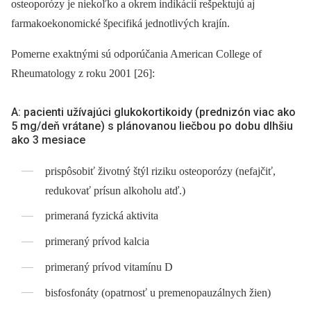
osteoporózy je niekoľko a okrem indikácií rešpektujú aj
farmakoekonomické špecifiká jednotlivých krajín.
Pomerne exaktnými sú odporúčania American College of
Rheumatology z roku 2001 [26]:
A: pacienti užívajúci glukokortikoidy (prednizón viac ako
5 mg/deň vrátane) s plánovanou liečbou po dobu dlhšiu
ako 3 mesiace
prispôsobiť životný štýl riziku osteo­porózy (nefajčiť,
redukovať prísun alkoholu atď.)
primeraná fyzická aktivita
primeraný prívod kalcia
primeraný prívod vitamínu D
bisfosfonáty (opatrnosť u premenopauzálnych žien)