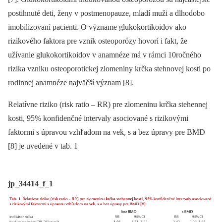
postihnuté deti, ženy v postmenopauze, mladí muži a dlhodobo
imobilizovaní pacienti. O význame glukokortikoidov ako
rizikového faktora pre vznik osteoporózy hovorí i fakt, že
užívanie glukokortikoidov v anamnéze má v rámci 10ročného
rizika vzniku osteoporotickej zlomeniny krčka stehnovej kosti po
rodinnej anamnéze najväčší význam [8].
Relatívne riziko (risk ratio –⁠ RR) pre zlomeninu krčka stehennej
kosti, 95% konfidenčné intervaly asociované s rizikovými
faktormi s úpravou vzhľadom na vek, s a bez úpravy pre BMD
[8] je uvedené v tab. 1
jp_34414_f_1