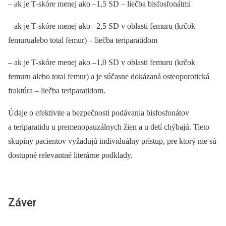
–⁠ ak je T-skóre menej ako –1,5 SD –⁠ liečba bisfosfonátmi
–⁠ ak je T-skóre menej ako –2,5 SD v oblasti femuru (krčok
femurualebo total femur) –⁠ liečba teri­pa­ra­tidom
–⁠ ak je T-skóre menej ako –1,0 SD v oblasti femuru (krčok
femuru alebo total femur) a je súčasne dokázaná osteoporotická
fraktúra –⁠ liečba teriparatidom.
Údaje o efektivite a bezpečnosti podávania bisfosfonátov
a teriparatidu u premenopauzálnych žien a u detí chýbajú. Tieto
skupiny pacientov vyžadujú individuálny prístup, pre ktorý nie sú
dostupné relevantné literárne podklady.
Záver