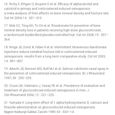
16. Richy F, Ethgen O, Bruyere O et al. Efficacy of alphacalcidol and
calcitriol in primary and corticosteroid‑induced osteoporosis:
a meta‑analysis of their effects on bone mineral density and fracture rate.
Ost Int 2004; 14 : 301–310.
17. Mok CC, Tong KH, To CH et al. Risedronate for prevention of bone
mineral density loss in patients receiving high‑dose glucocorticoids:
a randomized double-blind placebo-controlled trial. Ost Int 2008; 19 : 357–
364.
18. Ringe JD, Dorst A, Faber H et al. Intermittent intravenous ibandronate
injections reduce vertebral fracture risk in corticosteroid‑induced
osteoporosis: results from a long‑term comparative study. Ost Int 2003;
14 : 801–807.
19. Adachi JD, Bensen WG, Bell MJ et al. Salmon calcitonin nasal spray in
the prevention of corticosteroid‑induced osteoporosis. Br J Rheumatol
1997; 36 : 255–259.
20. Cruse LM, Valeriano J, Vasey FB et al. Prevalence of evaluation and
treatment of glucocorticoid‑induced osteoporosis in men. J
Clin Rheumatol 2006; 12 : 221–225.
21. Yamada H. Long‑term effect of 1 alpha-hydroxyvitamin D, calcium and
thiazide administration on glucocorticoid‑induced osteoporosis.
Nippon Naibunpi Gakkai Zasshi 1989; 65 : 603–14.