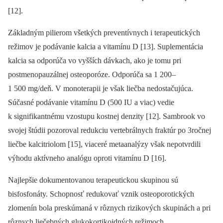
[12].
Základným pilierom všetkých preventívnych i terapeutických
režimov je podávanie kalcia a vitamínu D [13]. Suplementácia
kalcia sa odporúča vo vyšších dávkach, ako je tomu pri
postmenopauzálnej osteoporóze. Odporúča sa 1 200–
1 500 mg/deň. V monoterapii je však liečba nedostačujúca.
Súčasné podávanie vitamínu D (500 IU a viac) vedie
k signifikantnému vzostupu kostnej denzity [12]. Sambrook vo
svojej štúdii pozoroval redukciu vertebrálnych fraktúr po 3ročnej
liečbe kalcitriolom [15], viaceré metaanalýzy však nepotvrdili
výhodu aktívneho analógu oproti vitamínu D [16].
Najlepšie dokumentovanou terapeutickou skupinou sú
bisfosfonáty. Schopnosť redukovať vznik osteoporotických
zlomenín bola preskúmaná v rôznych rizikových skupinách a pri
rôznych liečebných glukokortikoidných režimoch