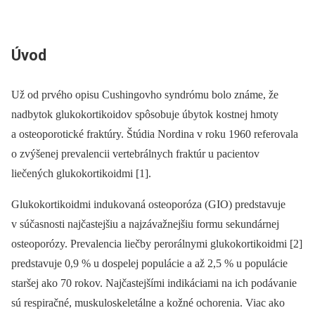
Úvod
Už od prvého opisu Cushingovho syndrómu bolo známe, že
nadbytok glukokortikoidov spôsobuje úbytok kostnej hmoty
a osteoporotické fraktúry. Štúdia Nordina v roku 1960 referovala
o zvýšenej prevalencii vertebrálnych fraktúr u pacientov
liečených glukokortikoidmi [1].
Glukokortikoidmi indukovaná osteoporóza (GIO) predstavuje
v súčasnosti najčastejšiu a najzávažnejšiu formu sekundárnej
osteoporózy. Prevalencia liečby perorálnymi glukokortikoidmi [2]
predstavuje 0,9 % u dospelej populácie a až 2,5 % u populácie
staršej ako 70 rokov. Najčastejšími indikáciami na ich podávanie
sú respiračné, muskuloskeletálne a kožné ochorenia. Viac ako