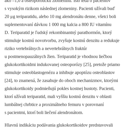
ako –1,0 a osteoporotickú zlomeninu. Išlo teda o pacientov
s vysokým rizikom následnej zlomeniny. Pacienti užívali buď
20 μg teriparatidu, alebo 10 mg alendronátu denne, všetci boli
suplementovaní dávkou 1 000 mg kalcia a 800 IU vitamínu
D. Teriparatid je ľudský rekombinantný parathormón, ktorý
stimuluje kostnú novotvorbu, zvyšuje kostnú denzitu a redukuje
riziko vertebrálnych a nevertebrálnych fraktúr
u postmenopauzálnych žien. Teriparatid je vhodnou liečbou
glukokortikoidmi indukovanej osteoporózy [25], pretože priamo
stimuluje osteoblastogenézu a inhibuje apoptózu osteoblastov
[24], to znamená, že zasahuje do oboch mechanizmov, ktorými
glukokortikoidy podmieňujú pokles kostnej hustoty. Pacienti,
ktorí užívali teriparatid, mali vyššiu kostnú denzitu v oblasti
lumbálnej chrbtice a proximálneho femuru v porovnaní
s pacientmi, ktorí boli liečení alendronátom.
Hlavnú indikáciu podávania glukokortikoidov predstavovali