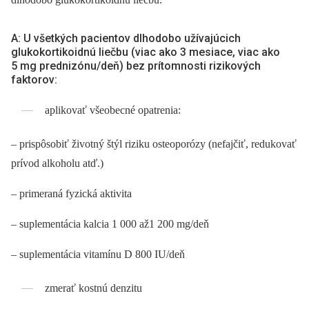
A: U všetkých pacientov dlhodobo užívajúcich
glukokortikoidnú liečbu (viac ako 3 mesiace, viac ako
5 mg prednizónu/deň) bez prítomnosti rizikových
faktorov:
aplikovať všeobecné opatrenia:
–⁠ prispôsobiť životný štýl riziku osteoporózy (nefajčiť, redukovať
prívod alkoholu atď.)
–⁠ primeraná fyzická aktivita
–⁠ suplementácia kalcia 1 000 až1 200 mg/deň
–⁠ suplementácia vitamínu D 800 IU/deň
zmerať kostnú denzitu