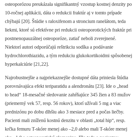
osteoporózou preukázala signifikantný vzostup kostnej denzity po
10-ročnej aplikácii, dáta o redukcii fraktúr aj v tomto prípade
chýbajú [20]. Štúdie s raloxifenom a stroncium ranelátom, teda
liekmi, ktoré sú efektívne pri redukcii osteoporotických fraktúr pri
postmenopauzálnej osteoporóze, zatiaľ neboli zverejnené.
Niektorí autori odporúčajú reštrikciu sodíka a podávanie
hydrochlorothiazidu, a tým redukciu glukokortikoidmi spôsobenej
hyperkalciúrie [21,22].
Najrobustnejšie a najpriekaznejšie dostupné dáta priniesla štúdia
porovnávajúca efekt teriparatidu a alendronátu [23]. Ide o „head
to head“ 18-mesačné sledovanie zahŕňajúce 345 žien a 83 mužov
(priemerný vek 57, resp. 56 rokov), ktorí užívali 5 mg a viac
prednizónu po dobu dlhšiu ako 3 mesiace pred a počas liečby.
Pacienti mali zníženú kostnú denzitu v oblasti „total hip“, resp.
krčka femuru T-skóre menej ako –2,0 alebo mali T-skóre menej