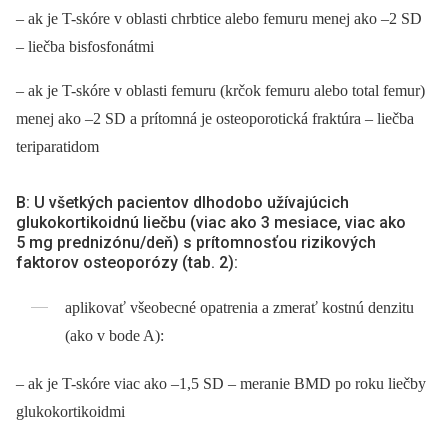
–⁠ ak je T-skóre v oblasti chrbtice alebo femuru menej ako –2 SD
–⁠ liečba bisfosfonátmi
–⁠ ak je T-skóre v oblasti femuru (krčok femuru alebo total femur)
menej ako –2 SD a prítomná je osteoporotická fraktúra –⁠ liečba
teriparatidom
B: U všetkých pacientov dlhodobo užívajúcich
glukokortikoidnú liečbu (viac ako 3 mesiace, viac ako
5 mg prednizónu/deň) s prítomnosťou rizikových
faktorov osteoporózy (tab. 2):
aplikovať všeobecné opatrenia a zme­rať kostnú denzitu
(ako v bode A):
–⁠ ak je T-skóre viac ako –1,5 SD –⁠ meranie BMD po roku liečby
glukokortikoidmi