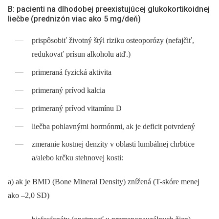
B: pacienti na dlhodobej preexistu­júcej glukokortikoidnej
liečbe (prednizón viac ako 5 mg/deň)
prispôsobiť životný štýl riziku osteoporózy (nefajčiť,
redukovať prísun alkoholu atď.)
primeraná fyzická aktivita
primeraný prívod kalcia
primeraný prívod vitamínu D
liečba pohlavnými hormónmi, ak je deficit potvrdený
zmeranie kostnej denzity v oblasti lumbálnej chrbtice
a/alebo krčku stehnovej kosti:
a) ak je BMD (Bone Mineral Density) znížená (T-skóre menej
ako –2,0 SD)