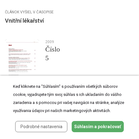
ČLÁNOK VYŠIEL V ČASOPISE
Vnitřní lékařství
2009
Číslo
5
Keď kliknete na "Súhlasím" s používaním všetkých súborov
cookie, vyjadrujete tým svoj súhlas s ich ukladaním do vášho
Najčítanejšie tento týždeň
zariadenia a s pomocou pri vašej navigácii na stránke, analýze
využívania údajov pri našich marketingových aktivitách.
Koronavirus hýbe světem: Víte jak se chránit a jak
postupovat v případě podezření?
Podrobné nastavenia
Súhlasím a pokračovať
Jak zlepšit záchyt a péči o osoby s prediabetem v primární
péči?