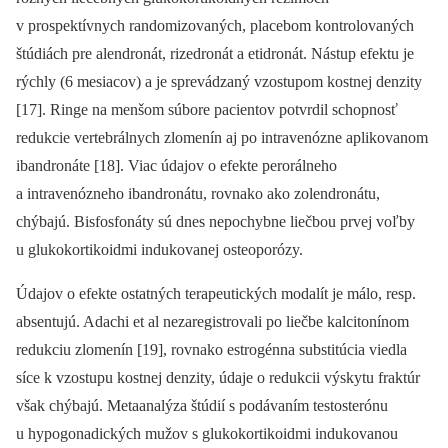
v prospektívnych randomizovaných, placebom kontrolovaných
štúdiách pre alendronát, rizedronát a etidronát. Nástup efektu je
rýchly (6 mesiacov) a je sprevádzaný vzostupom kostnej denzity
[17]. Ringe na menšom súbore pacientov potvrdil schopnosť
redukcie vertebrálnych zlomenín aj po intravenózne aplikovanom
ibandronáte [18]. Viac údajov o efekte perorálneho
a intravenózneho ibandronátu, rovnako ako zolendronátu,
chýbajú. Bisfosfonáty sú dnes nepochybne liečbou prvej voľby
u glukokortikoidmi indukovanej osteoporózy.
Údajov o efekte ostatných terapeutických modalít je málo, resp.
absentujú. Adachi et al nezaregistrovali po liečbe kalcitonínom
redukciu zlomenín [19], rovnako estrogénna substitúcia viedla
síce k vzostupu kostnej denzity, údaje o redukcii výskytu fraktúr
však chýbajú. Metaanalýza štúdií s podávaním testosterónu
u hypogonadických mužov s glukokortikoidmi indukovanou