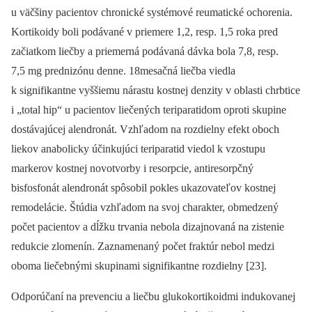
u väčšiny pacientov chronické sy­stémové reumatické ochorenia.
Kortikoidy boli podávané v priemere 1,2, resp. 1,5 roka pred
začiatkom liečby a priemerná podávaná dávka bola 7,8, resp.
7,5 mg prednizónu denne. 18mesačná liečba viedla
k signifikantne vyššiemu nárastu kostnej denzity v oblasti chrbtice
i „total hip“ u pacientov liečených teriparatidom oproti skupine
dostávajúcej alendronát. Vzhľadom na rozdielny efekt oboch
liekov anabolicky účinkujúci teriparatid viedol k vzostupu
markerov kostnej novotvorby i resorpcie, antiresorpčný
bisfosfonát alendronát spôsobil pokles ukazovateľov kostnej
remodelácie. Štúdia vzhľadom na svoj charakter, obmedzený
počet pacientov a dĺžku trvania nebola dizajnovaná na zistenie
redukcie zlomenín. Zaznamenaný počet fraktúr nebol medzi
oboma liečebnými skupinami signifikantne rozdielny [23].
Odporúčaní na prevenciu a liečbu glukokortikoidmi indukovanej