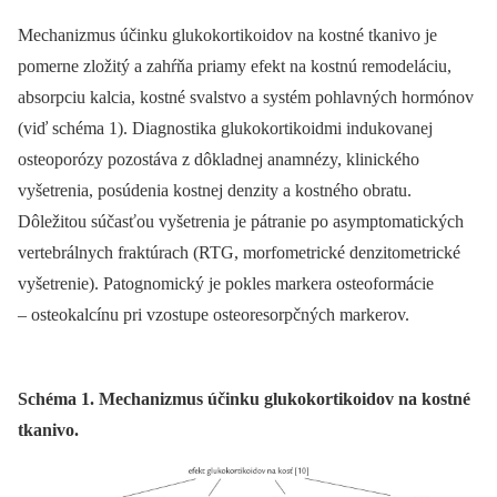
Mechanizmus účinku glukokortikoidov na kostné tkanivo je
pomerne zložitý a zahŕňa priamy efekt na kostnú remodeláciu,
absorpciu kalcia, kostné svalstvo a sy­stém pohlavných hormónov
(viď schéma 1). Diagnostika glukokortikoidmi indukovanej
osteoporózy pozostáva z dôkladnej anamnézy, klinického
vyšetrenia, posúdenia kostnej denzity a kostného obratu.
Dôležitou súčasťou vyšetrenia je pátranie po asymptomatických
vertebrálnych fraktúrach (RTG, morfometrické denzitometrické
vyšetrenie). Patognomický je pokles markera osteoformácie
–⁠ osteokalcínu pri vzostupe osteoresorpčných markerov.
Schéma 1. Mechanizmus účinku glukokortikoidov na kostné
tkanivo.