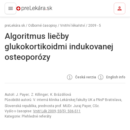
preLekára.sk
preLekára.sk
/
Odborné časopisy
/
Vnitřní lékařství
/
2009 - 5
Algoritmus liečby
glukokortikoidmi indukovanej
osteoporózy
Česká verzia
English info
Autoři: J. Payer; Z. Killinger; K. Brázdilová
Působiště autorů: V. interná klinika Lekárskej fakulty UK a FNsP Bratislava,
Slovenská republika, prednosta prof. MUDr. Juraj Payer, CSc.
Vyšlo v časopise:
Vnitř Lék 2009; 55(5): 506-511
Kategorie: Přehledné referáty