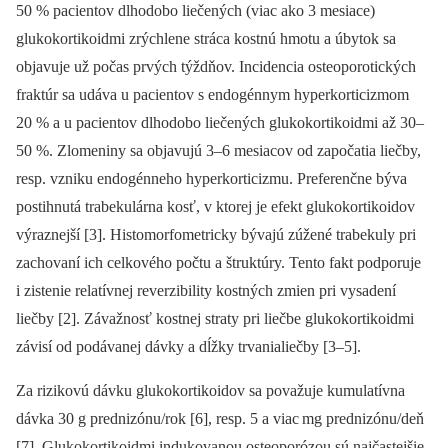
50 % pacientov dlhodobo liečených (viac ako 3 mesiace)
glukokortikoidmi zrýchlene stráca kostnú hmotu a úbytok sa
objavuje už počas prvých týždňov. Incidencia osteoporotických
fraktúr sa udáva u pacientov s endogénnym hyperkorticizmom
20 % a u pacientov dlhodobo liečených glukokortikoidmi až 30–
50 %. Zlomeniny sa objavujú 3–6 mesiacov od započatia liečby,
resp. vzniku endogénneho hyperkorticizmu. Preferenčne býva
postihnutá trabekulárna kosť, v ktorej je efekt glukokortikoidov
výraznejší [3]. Histomorfometricky bývajú zúžené trabekuly pri
zachovaní ich celkového počtu a štruktúry. Tento fakt podporuje
i zistenie relatívnej reverzibility kostných zmien pri vysadení
liečby [2]. Závažnosť kostnej straty pri liečbe glukokortikoidmi
závisí od podávanej dávky a dĺžky trvanialiečby [3–5].
Za rizikovú dávku glukokortikoidov sa považuje kumulatívna
dávka 30 g prednizónu/rok [6], resp. 5 a viac mg prednizónu/deň
[7]. Glukokortikoidmi indukovanou osteoporózou sú najčastejšie