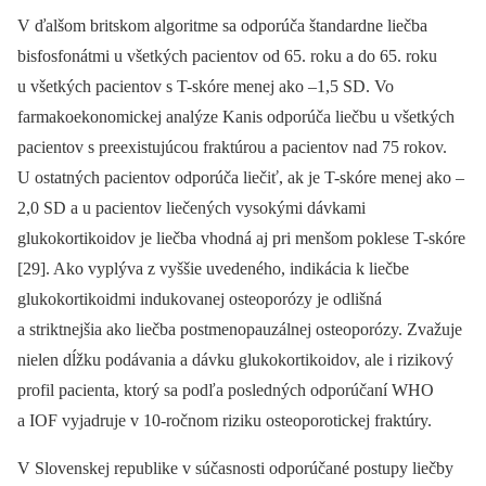
V ďalšom britskom algoritme sa odporúča štandardne liečba
bisfosfonátmi u všetkých pacientov od 65. roku a do 65. roku
u všetkých pacientov s T-skóre menej ako –1,5 SD. Vo
farmakoekonomickej analýze Kanis odporúča liečbu u všetkých
pacientov s preexistujúcou fraktúrou a pacientov nad 75 rokov.
U ostatných pacientov odporúča liečiť, ak je T-skóre menej ako –
2,0 SD a u pacientov liečených vysokými dávkami
glukokortikoidov je liečba vhodná aj pri menšom poklese T-skóre
[29]. Ako vyplýva z vyššie uvedeného, indikácia k liečbe
glukokortikoidmi indukovanej osteoporózy je odlišná
a striktnejšia ako liečba postmenopauzálnej osteoporózy. Zvažuje
nielen dĺžku podávania a dávku glukokortikoidov, ale i rizikový
profil pacienta, ktorý sa podľa posledných odporúčaní WHO
a IOF vyjadruje v 10‑ročnom riziku osteoporotickej fraktúry.
V Slovenskej republike v súčasnosti odporúčané postupy liečby