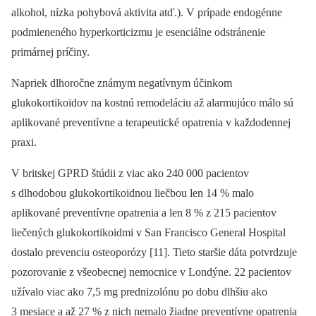
alkohol, nízka pohybová aktivita atď.). V prípade endogénne
podmieneného hyperkorticizmu je esenciálne odstránenie
primárnej príčiny.
Napriek dlhoročne známym negatívnym účinkom
glukokortikoidov na kostnú remodeláciu až alarmujúco málo sú
aplikované preventívne a terapeutické opatrenia v každodennej
praxi.
V britskej GPRD štúdii z viac ako 240 000 pacientov
s dlhodobou glukokortikoidnou liečbou len 14 % malo
aplikované preventívne opatrenia a len 8 % z 215 pacientov
liečených glukokortikoidmi v San Francisco General Hospital
dostalo prevenciu osteoporózy [11]. Tieto staršie dáta potvrdzuje
pozorovanie z všeobecnej nemocnice v Londýne. 22 pacientov
užívalo viac ako 7,5 mg prednizolónu po dobu dlhšiu ako
3 mesiace a až 27 % z nich nemalo žiadne preventívne opatrenia