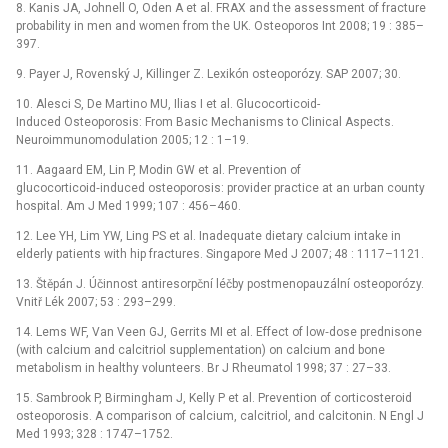
8. Kanis JA, Johnell O, Oden A et al. FRAX and the assessment of fracture
probability in men and women from the UK. Osteoporos Int 2008; 19 : 385–
397.
9. Payer J, Rovenský J, Killinger Z. Lexikón osteoporózy. SAP 2007; 30.
10. Alesci S, De Martino MU, Ilias I et al. Glucocorticoid-
Induced Osteoporosis: From Basic Mechanisms to Clinical Aspects.
Neuroimmunomodulation 2005; 12 : 1–19.
11. Aagaard EM, Lin P, Modin GW et al. Prevention of
glucocorticoid‑induced osteoporosis: provider practice at an urban county
hospital. Am J Med 1999; 107 : 456–460.
12. Lee YH, Lim YW, Ling PS et al. Inadequate dietary calcium intake in
elderly patients with hip fractures. Singapore Med J 2007; 48 : 1117–1121.
13. Štěpán J. Účinnost antiresorpční léčby postmenopauzální osteoporózy.
Vnitř Lék 2007; 53 : 293–299.
14. Lems WF, Van Veen GJ, Gerrits MI et al. Effect of low‑dose prednisone
(with calcium and calcitriol supplementation) on calcium and bone
metabolism in healthy volunteers. Br J Rheumatol 1998; 37 : 27–33.
15. Sambrook P, Birmingham J, Kelly P et al. Prevention of corticosteroid
osteoporosis. A comparison of calcium, calcitriol, and calcitonin. N Engl J
Med 1993; 328 : 1747–1752.