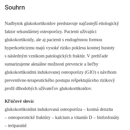
Souhrn
Nadbytok glukokortikoidov predstavuje najčastejší etiologický
faktor sekundárnej osteoporózy. Pacienti užívajúci
glukokortikoidy, ale aj pacienti s endogénnou formou
hyperkorticizmu majú vysoké riziko poklesu kostnej hustoty
s následným vznikom patologických fraktúr. V prehľade
sumarizujeme aktuálne možnosti prevencie a liečby
glukokortikoidmi indukovanej osteoporózy (GIO) s návrhom
preventívne-terapeutického postupu rešpektujúceho rizikový
profil dlhodobých užívateľov glukokortikoidov.
Kľúčové slová:
glukokortikoidmi indukovaná osteoporóza –⁠ kostná denzita
–⁠ osteoporotické fraktúry –⁠ kalcium a vitamín D –⁠ bisfosfonáty
–⁠ teriparatid