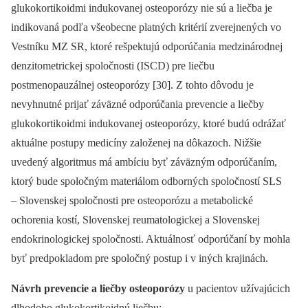
glukokortikoidmi indukovanej osteoporózy nie sú a liečba je
indikovaná podľa všeobecne platných kritérií zverejnených vo
Vestníku MZ SR, ktoré rešpektujú odporúčania medzinárodnej
denzitometrickej spoločnosti (ISCD) pre liečbu
postmenopauzálnej osteoporózy [30]. Z tohto dôvodu je
nevyhnutné prijať záväzné odporúčania prevencie a liečby
glukokortikoidmi indukovanej osteoporózy, ktoré budú odrážať
aktuálne postupy medicíny založenej na dôkazoch. Nižšie
uvedený algoritmus má ambíciu byť záväzným odporúčaním,
ktorý bude spoločným materiálom odborných spoločností SLS
–⁠ Slovenskej spoločnosti pre osteoporózu a metabolické
ochorenia kostí, Slovenskej reumatologickej a Slovenskej
endokrinologickej spoločnosti. Aktuálnosť odporúčaní by mohla
byť predpokladom pre spoločný postup i v iných krajinách.
Návrh prevencie a liečby osteoporózy
u pacientov užívajúcich
dlhodobo glukokortikoidnú liečbu: