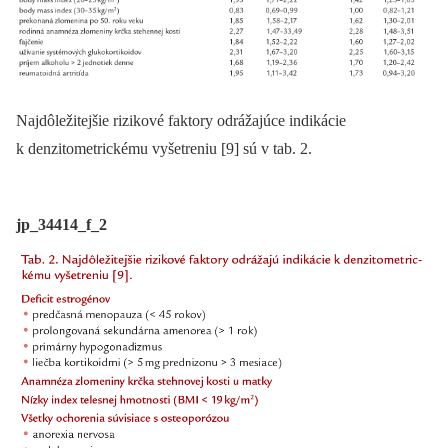
Najdôležitejšie rizikové faktory odrážajúce indikácie
k denzitometrickému vyšetreniu [9] sú v tab. 2.
jp_34414_f_2