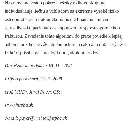
Navrhovaný postup pokrýva všetky rizikové skupiny,
individualizuje liečbu a vzhľadom na extrémne vysoké riziko
osteoporotických fraktúr ekonomizuje finančnú náročnosť
starostlivosti o pacienta s osteoporózou, resp. osteoporotickou
fraktúrou. Zavedenie tohto algoritmu do praxe povedie k lepšej
adherencii k liečbe základného ochorenia ako aj redukcii výskytu
fraktúr spôsobených nadbytkom glukokortikoidov.
Doručeno do redakce: 18. 11. 2008
Přijato po recenzi: 13. 1. 2009
prof. MUDr. Juraj Payer, CSc.
www.fnspba.sk
e‑mail: payer@ruzinov.fnspba.sk