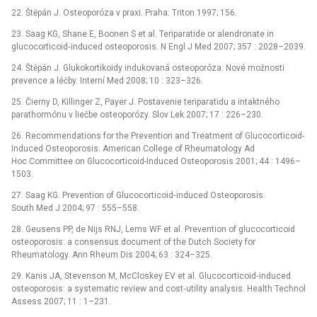
22. Štěpán J. Osteoporóza v praxi. Praha: Triton 1997; 156.
23. Saag KG, Shane E, Boonen S et al. Teriparatide or alendronate in
glucocorticoid‑induced osteoporosis. N Engl J Med 2007; 357 : 2028–2039.
24. Štěpán J. Glukokortikoidy indukovaná osteoporóza: Nové možnosti
prevence a léčby. Interní Med 2008; 10 : 323–326.
25. Čierny D, Killinger Z, Payer J. Postavenie teriparatidu a intaktného
parathormónu v liečbe osteoporózy. Slov Lek 2007; 17 : 226–230.
26. Recommendations for the Prevention and Treatment of Glucocorticoid-
Induced Osteoporosis. American College of Rheumatology Ad
Hoc Committee on Glucocorticoid-Induced Osteoporosis 2001; 44 : 1496–
1503.
27. Saag KG. Prevention of Glucocorticoid‑induced Osteoporosis.
South Med J 2004; 97 : 555–558.
28. Geusens PP, de Nijs RNJ, Lems WF et al. Prevention of glucocorticoid
osteoporosis: a consensus document of the Dutch Society for
Rheumatology. Ann Rheum Dis 2004; 63 : 324–325.
29. Kanis JA, Stevenson M, McCloskey EV et al. Glucocorticoid‑induced
osteoporosis: a systematic review and cost‑utility analysis. Health Technol
Assess 2007; 11 : 1–231.