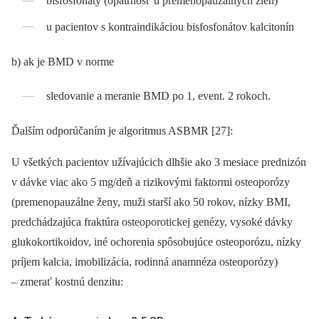
bisfosfonáty (opatrnosť u premenopauzálnych žien)
u pacientov s kontraindikáciou bisfosfonátov kalcitonín
b) ak je BMD v norme
sledovanie a meranie BMD po 1, event. 2 rokoch.
Ďalším odporúčaním je algoritmus ASBMR [27]:
U všetkých pacientov užívajúcich dlhšie ako 3 mesiace prednizón
v dávke viac ako 5 mg/deň a rizikovými faktormi osteoporózy
(premenopauzálne ženy, muži starší ako 50 rokov, nízky BMI,
predchádzajúca fraktúra osteoporotickej genézy, vysoké dávky
glukokortikoidov, iné ochorenia spôsobujúce osteoporózu, nízky
príjem kalcia, imobilizácia, rodinná anamnéza osteoporózy)
–⁠ zmerať kostnú denzitu: