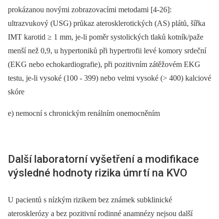
prokázanou novými zobrazovacími metodami [4-26]:
ultrazvukový (USG) průkaz aterosklerotických (AS) plátů, šířka
IMT karotid ≥ 1 mm, je-li poměr systolických tlaků kotník/paže
menší než 0,9, u hypertoniků při hypertrofii levé komory srdeční
(EKG nebo echokardiografie), při pozitivním zátěžovém EKG
testu, je-li vysoké (100 -⁠ 399) nebo velmi vysoké (> 400) kalciové
skóre
e) nemocní s chronickým renálním onemocněním
Další laboratorní vyšetření a modifikace
výsledné hodnoty rizika úmrtí na KVO
U pacientů s nízkým rizikem bez známek subklinické
aterosklerózy a bez pozitivní rodinné anamnézy nejsou další