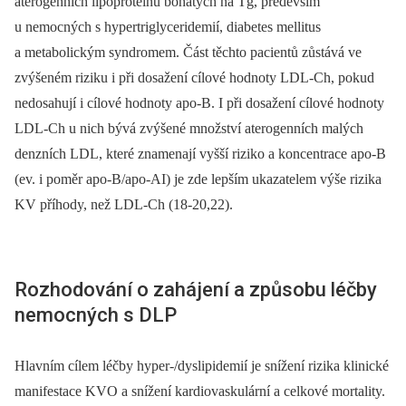
aterogenních lipoproteinů bohatých na Tg, především
u nemocných s hypertriglyceridemií, diabetes mellitus
a metabolickým syndromem. Část těchto pacientů zůstává ve
zvýšeném riziku i při dosažení cílové hodnoty LDL-Ch, pokud
nedosahují i cílové hodnoty apo-B. I při dosažení cílové hodnoty
LDL-Ch u nich bývá zvýšené množství aterogenních malých
denzních LDL, které znamenají vyšší riziko a koncentrace apo-B
(ev. i poměr apo-B/apo-AI) je zde lepším ukazatelem výše rizika
KV příhody, než LDL-Ch (18-20,22).
Rozhodování o zahájení a způsobu léčby
nemocných s DLP
Hlavním cílem léčby hyper-/dyslipidemií je snížení rizika klinické
manifestace KVO a snížení kardiovaskulární a celkové mortality.