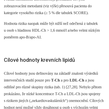
zobrazovacími metodami (viz výše) přesouvá pacienta do
kategorie vysokého rizika (≥ 5 % dle tabulek SCORE).
Hodnota rizika naopak může být nižší než odečtená z tabulek
u osob s hladinou HDL-Ch > 1,6 mmol/l a/nebo velmi nízkým
poměrem apo-B/apo-AI.
Cílové hodnoty krevních lipidů
Cílové hodnoty jsou definovány na základě znalosti výsledků
intervenčních studií pouze pro
T-Ch
a pro
LDL-Ch
a jsou
odlišné pro různé skupiny rizika (tab. 1) [27,28]. Nebylo přitom
prokázáno, že nízké koncentrace T-Ch a LDL-Ch jsou spojeny
s rizikem jiných („nekardiovaskulárních“) onemocnění. Cílových
hodnot není možné vždy dosáhnout u osob s výchozím velmi