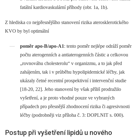
fatální kardiovaskulární příhody (obr. 1a, 1b).
Z hlediska co nejpřesnějšího stanovení rizika aterosklerotického
KVO by byl optimální
poměr apo-B/apo-A1
: tento poměr nejlépe odráží poměr
počtu aterogenních a antiaterogenních částic a celkovou
„rovnováhu cholesterolu“ v organizmu, a to jak před
zahájením, tak i v průběhu hypolipidemické léčby, jak
ukázaly četné recentní prospektivní i intervenční studie
[18-20, 22]. Jeho stanovení by však příliš prodražilo
vyšetření, a je proto vhodné pouze ve vybraných
případech pro přesnější zhodnocení rizika či agresivnosti
léčby (podrobněji viz příloha č. 3: DOPLNIT s. 000).
Postup při vyšetření lipidů u nového