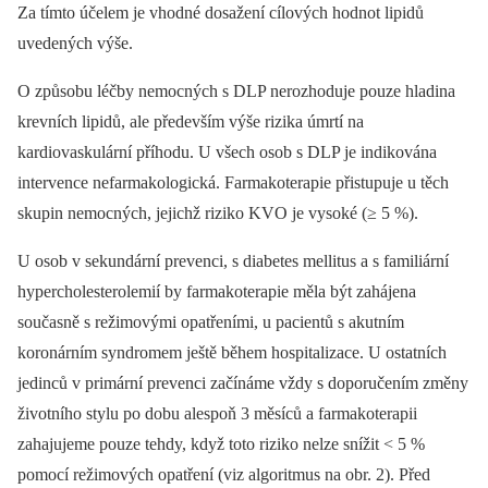
Za tímto účelem je vhodné dosažení cílových hodnot lipidů
uvedených výše.
O způsobu léčby nemocných s DLP nerozhoduje pouze hladina
krevních lipidů, ale především výše rizika úmrtí na
kardiovaskulární příhodu. U všech osob s DLP je indikována
intervence nefarmakologická. Farmakoterapie přistupuje u těch
skupin nemocných, jejichž riziko KVO je vysoké (≥ 5 %).
U osob v sekundární prevenci, s diabetes mellitus a s familiární
hypercholesterolemií by farmakoterapie měla být zahájena
současně s režimovými opatřeními, u pacientů s akutním
koronárním syndromem ještě během hospitalizace. U ostatních
jedinců v primární prevenci začínáme vždy s doporučením změny
životního stylu po dobu alespoň 3 měsíců a farmakoterapii
zahajujeme pouze tehdy, když toto riziko nelze snížit < 5 %
pomocí režimových opatření (viz algoritmus na obr. 2). Před