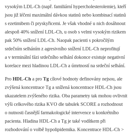
vysokým LDL-Ch (např. familiární hypercholesterolemie), kteří
jsou již léčeni maximální dávkou statinů nebo kombinací statinů
s ezetimibem či pryskyřicemi. Je však vhodné u nich dosáhnout
alespoň 40% snížení LDL-Ch, u osob s velmi vysokým rizikem
pak 50% snížení LDL-Ch. Naopak pacienti s pokročilým
srdečním selháním z agresivního snížení LDL-Ch neprofitují
a v terminální fázi srdečního selhání dokonce existuje negativní
korelace mezi hladinou LDL-Ch a úmrtností na srdeční selhání.
Pro
HDL-Ch
a pro
Tg
cílové hodnoty definovány nejsou, ale
zvýšená koncentrace Tg a snížená koncentrace HDL-Ch jsou
ukazatelem zvýšeného rizika. Oba parametry tak mohou ovlivnit
výši celkového rizika KVO dle tabulek SCORE a rozhodnout
o nutnosti časnější farmakologické intervence u konkrétního
pacienta. Hladina HDL-Ch a Tg je také vodítkem při
rozhodování o volbě hypolipidemika. Koncentrace HDL-Ch >