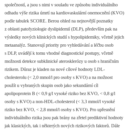
společností, a jsou s nimi v souladu ve způsobu individuálního
odhadu výše rizika úmrtí na kardiovaskulární onemocnění (KVO)
podle tabulek SCORE. Berou ohled na nejnovější poznatky
z oblasti patofyziologie dyslipidemií (DLP), především pak na
výsledky nových klinických studií s hypolipidemiky, včetně jejich
metaanalýz. Stanovují priority pro vyhledávání a léčbu osob
s DLP, uvádějí k tomu vhodné diagnostické postupy, včetně
možnosti detekce subklinické aterosklerózy u osob s hraničním
rizikem. Důraz je kladen na nové cílové hodnoty LDL-
cholesterolu (< 2,0 mmol/l pro osoby s KVO) a na možnost
použít u vybraných skupin osob jako sekundární cíl
apolipoprotein B (< 0,9 g/l vysoké riziko bez KVO, < 0,8 g/l
osoby s KVO) a non-HDL-cholesterol (< 3,3 mmol/l vysoké
riziko bez KVO, < 2,8 mmol/l osoby s KVO). Pro upřesnění
individuálního rizika jsou pak brány na zřetel prediktivní hodnoty
jak klasických, tak i některých nových rizikových faktorů. Dále