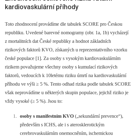
kardiovaskulární příhody
Toto zhodnocení provádíme dle tabulek SCORE pro Českou
republiku. Uvedené barevné nomogramy (obr. 1a, 1b) vycházejí
z mortalitních dat České republiky a hodnot základních
rizikových faktorů KVO, získaných u reprezentativního vzorku
české populace [1]. Za osoby s vysokým kardiovaskulárním
rizikem považujeme všechny osoby s kumulací rizikových
faktorů, vedoucích k 10letému riziku úmrtí na kardiovaskulární
příhodu ve výši ≥ 5 %. Tento odhad rizika podle tabulek SCORE
však neprovádíme u některých skupin populace, jejichž riziko je
vždy vysoké (≥ 5 %). Jsou to:
osoby s manifestním KVO
(„sekundární prevence“),
především s ICHS, ale i s aterosklerotickým
cerebrovaskulárním onemocněním, ischemickou