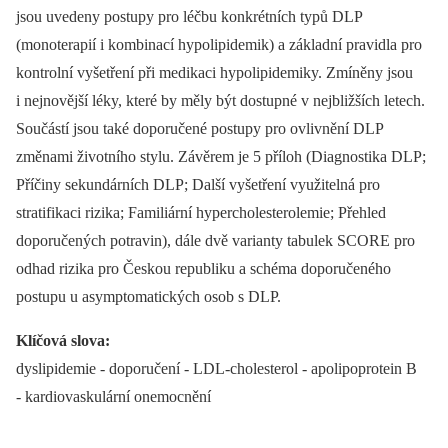
jsou uvedeny postupy pro léčbu konkrétních typů DLP
(monoterapií i kombinací hypolipidemik) a základní pravidla pro
kontrolní vyšetření při medikaci hypolipidemiky. Zmíněny jsou
i nejnovější léky, které by měly být dostupné v nejbližších letech.
Součástí jsou také doporučené postupy pro ovlivnění DLP
změnami životního stylu. Závěrem je 5 příloh (Diagnostika DLP;
Příčiny sekundárních DLP; Další vyšetření využitelná pro
stratifikaci rizika; Familiární hypercholesterolemie; Přehled
doporučených potravin), dále dvě varianty tabulek SCORE pro
odhad rizika pro Českou republiku a schéma doporučeného
postupu u asymptomatických osob s DLP.
Klíčová slova:
dyslipidemie -⁠ doporučení -⁠ LDL-cholesterol -⁠ apolipoprotein B
-⁠ kardiovaskulární onemocnění