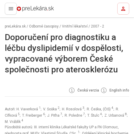
preLekára.sk
preLekára.sk
/
Odborné časopisy
/
Vnitřní lékařství
/
2007 - 2
Doporučení pro diagnostiku a
léčbu dyslipidemií v dospělosti,
vypracované výborem České
společnosti pro aterosklerózu
Česká verzia
English info
1
2
3
4
Autoři: H. Vaverková
; V. Soška
; H. Rosolová
; R. Češka, (ČIS)
; R.
5
6
7
7
4
8
Cífková
; T. Freiberger
; J. Piťha
; R. Poledne
; T. Štulc
; Z. Urbanová
;
4
M. Vráblík
Působiště autorů: III. interní klinika Lékařské fakulty UP a FN Olomouc,
1
přednosta prof. MUDr. Vlastimil Ščudla, CSc.
; Oddělení klinické biochemie