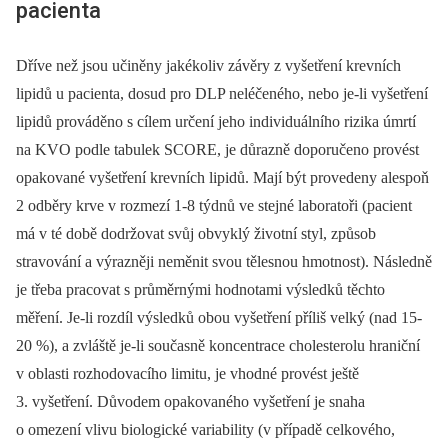
pacienta
Dříve než jsou učiněny jakékoliv závěry z vyšetření krevních
lipidů u pacienta, dosud pro DLP neléčeného, nebo je-li vyšetření
lipidů prováděno s cílem určení jeho individuálního rizika úmrtí
na KVO podle tabulek SCORE, je důrazně doporučeno provést
opakované vyšetření krevních lipidů. Mají být provedeny alespoň
2 odběry krve v rozmezí 1-8 týdnů ve stejné laboratoři (pacient
má v té době dodržovat svůj obvyklý životní styl, způsob
stravování a výrazněji neměnit svou tělesnou hmotnost). Následně
je třeba pracovat s průměrnými hodnotami výsledků těchto
měření. Je-li rozdíl výsledků obou vyšetření příliš velký (nad 15-
20 %), a zvláště je-li současně koncentrace cholesterolu hraniční
v oblasti rozhodovacího limitu, je vhodné provést ještě
3. vyšetření. Důvodem opakovaného vyšetření je snaha
o omezení vlivu biologické variability (v případě celkového,