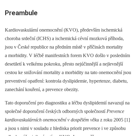
Preambule
Kardiovaskulární onemocnění (KVO), především ischemická
choroba srdeční (ICHS) a ischemická cévní mozková příhoda,
jsou v České republice na předním místě v příčinách mortality
a morbidity. V léčbě manifestních forem KVO došlo v posledním
desetiletí k velkému pokroku, přesto nejúčinnější a nejlevnější
cestou ke snižování mortality a morbidity na tato onemocnění jsou
preventivní opatření: kontrola dyslipidemie, hypertenze, diabetu,
zanechání kouření, a prevence obezity.
Tato doporučení pro diagnostiku a léčbu dyslipidemií navazují na
společné doporučení českých odborných společností
Prevence
kardiovaskulárních onemocnění v dospělém věku
z roku 2005 [1]
a jsou s nimi v souladu z hlediska priorit prevence i ve způsobu