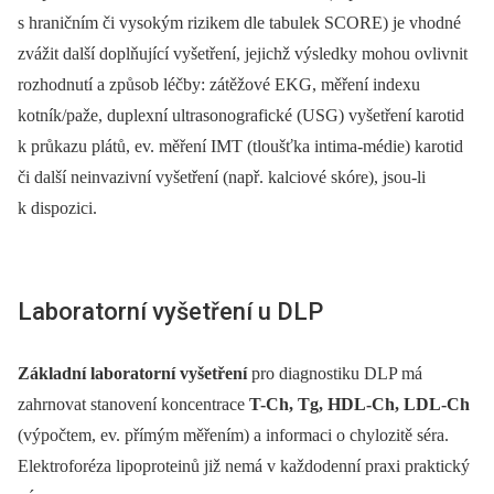
s hraničním či vysokým rizikem dle tabulek SCORE) je vhodné
zvážit další doplňující vyšetření, jejichž výsledky mohou ovlivnit
rozhodnutí a způsob léčby: zátěžové EKG, měření indexu
kotník/paže, duplexní ultrasonografické (USG) vyšetření karotid
k průkazu plátů, ev. měření IMT (tloušťka intima-médie) karotid
či další neinvazivní vyšetření (např. kalciové skóre), jsou-li
k dispozici.
Laboratorní vyšetření u DLP
Základní laboratorní vyšetření
pro diagnostiku DLP má
zahrnovat stanovení koncentrace
T-Ch, Tg, HDL-Ch, LDL-Ch
(výpočtem, ev. přímým měřením) a informaci o chylozitě séra.
Elektroforéza lipoproteinů již nemá v každodenní praxi praktický