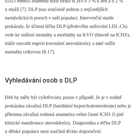
0,025 mmol/l znamená nižší riziko ICHS o 3 % u žen a o 2 %
u mužů [7]. DLP jsou současně jednou z nejčastějších
metabolických poruch v naší populaci. Intervenční studie
prokázaly, že účinná léčba DLP (především snižování LDL-Ch)
vede ke snížení mortality a morbidity na KVO (hlavně na ICHS),
může navodit regresi koronární aterosklerózy a také snížit
mortalitu celkovou [8-17].
Vyhledávání osob s DLP
Děti by měly být vyšetřovány pouze v případě, že je v rodině
prokázána závažná DLP (familiární hypercholesterolemie) nebo je
přítomna závažná rodinná anamnéza velmi časné ICHS či jiné
klinické manifestace aterosklerózy. Diagnostika a léčba DLP
u dětské populace není součástí těchto doporučení.