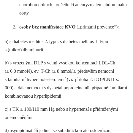
chorobou dolních končetin či aneuryzmatem abdominální
aorty
osoby bez manifestace KVO
(„primární prevence“):
a) s diabetes mellitus 2. typu, s diabetes mellitus 1. typu
s (mikro)albuminurií
b) s vrozenými DLP s velmi vysokou koncentrací LDL-Ch
(≥ 6,0 mmol/l), ev. T-Ch (≥ 8 mmol/l), především nemocní
s familiární hypercholesterolemií (viz příloha 2: DOPLNIT s.
000) a dále nemocní s dysbetalipoproteinemií, případně familiární
kombinovanou hyperlipidemií
c) s TK ≥ 180/110 mm Hg nebo s hypertenzí s přidruženými
onemocněními
d) asymptomatičtí jedinci se subklinickou aterosklerózou,