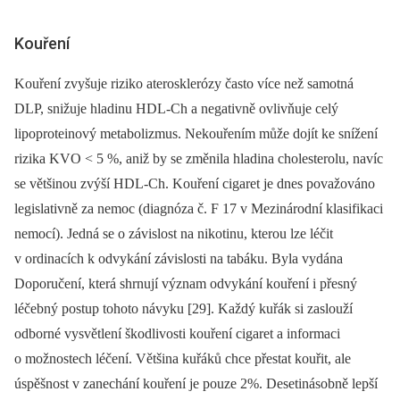
Kouření
Kouření zvyšuje riziko aterosklerózy často více než samotná
DLP, snižuje hladinu HDL-Ch a negativně ovlivňuje celý
lipoproteinový metabolizmus. Nekouřením může dojít ke snížení
rizika KVO < 5 %, aniž by se změnila hladina cholesterolu, navíc
se většinou zvýší HDL-Ch. Kouření cigaret je dnes považováno
legislativně za nemoc (diagnóza č. F 17 v Mezinárodní klasifikaci
nemocí). Jedná se o závislost na nikotinu, kterou lze léčit
v ordinacích k odvykání závislosti na tabáku. Byla vydána
Doporučení, která shrnují význam odvykání kouření i přesný
léčebný postup tohoto návyku [29]. Každý kuřák si zaslouží
odborné vysvětlení škodlivosti kouření cigaret a informaci
o možnostech léčení. Většina kuřáků chce přestat kouřit, ale
úspěšnost v zanechání kouření je pouze 2%. Desetinásobně lepší