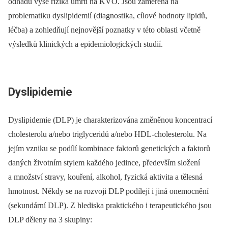
odhadu výše rizika úmrtí na KVO. Jsou zaměřena na
problematiku dyslipidemií (diagnostika, cílové hodnoty lipidů,
léčba) a zohledňují nejnovější poznatky v této oblasti včetně
výsledků klinických a epidemiologických studií.
Dyslipidemie
Dyslipidemie (DLP) je charakterizována změněnou koncentrací
cholesterolu a/nebo triglyceridů a/nebo HDL-cholesterolu. Na
jejím vzniku se podílí kombinace faktorů genetických a faktorů
daných životním stylem každého jedince, především složení
a množství stravy, kouření, alkohol, fyzická aktivita a tělesná
hmotnost. Někdy se na rozvoji DLP podílejí i jiná onemocnění
(sekundární DLP). Z hlediska praktického i terapeutického jsou
DLP děleny na 3 skupiny: