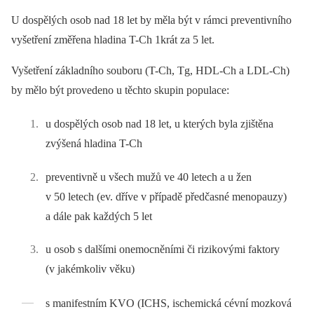
U dospělých osob nad 18 let by měla být v rámci preventivního
vyšetření změřena hladina T-Ch 1krát za 5 let.
Vyšetření základního souboru (T-Ch, Tg, HDL-Ch a LDL-Ch)
by mělo být provedeno u těchto skupin populace:
u dospělých osob nad 18 let, u kterých byla zjištěna
zvýšená hladina T-Ch
preventivně u všech mužů ve 40 letech a u žen
v 50 letech (ev. dříve v případě předčasné menopauzy)
a dále pak každých 5 let
u osob s dalšími onemocněními či rizikovými faktory
(v jakémkoliv věku)
s manifestním KVO (ICHS, ischemická cévní mozková