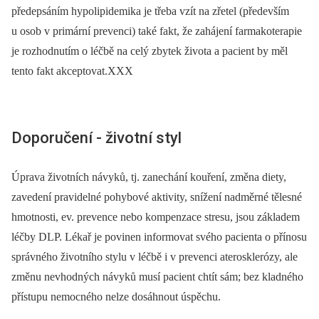
předepsáním hypolipidemika je třeba vzít na zřetel (především
u osob v primární prevenci) také fakt, že zahájení farmakoterapie
je rozhodnutím o léčbě na celý zbytek života a pacient by měl
tento fakt akceptovat.XXX
Doporučení -⁠ životní styl
Úprava životních návyků, tj. zanechání kouření, změna diety,
zavedení pravidelné pohybové aktivity, snížení nadměrné tělesné
hmotnosti, ev. prevence nebo kompenzace stresu, jsou základem
léčby DLP. Lékař je povinen informovat svého pacienta o přínosu
správného životního stylu v léčbě i v prevenci aterosklerózy, ale
změnu nevhodných návyků musí pacient chtít sám; bez kladného
přístupu nemocného nelze dosáhnout úspěchu.