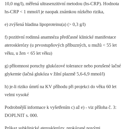
10,0 mg/l), měřená ultrasenzitivní metodou (hs-CRP). Hodnota
hs-CRP < 1 mmol/l je naopak známkou nízkého rizika,
e) zvýšená hladina lipoproteinu(a) (> 0,3 g/l)
f) pozitivní rodinná anamnéza předčasné klinické manifestace
aterosklerózy (u prvostupňových příbuzných, u mužů < 55 let
věku, u žen < 65 let věku)
g) přítomnost poruchy glukózové tolerance nebo porušené lačné
glykemie (lačná glukóza v žilní plazmě 5,6-6,9 mmol/l)
h) je-li riziko úmrtí na KV příhodu při projekci do věku 60 let
velmi vysoké
Podrobnější informace k vyšetřením c) až e) -⁠ viz příloha č. 3:
DOPLNIT s. 000.
Průkaz subklinické aterosklerózy, prokázané novými