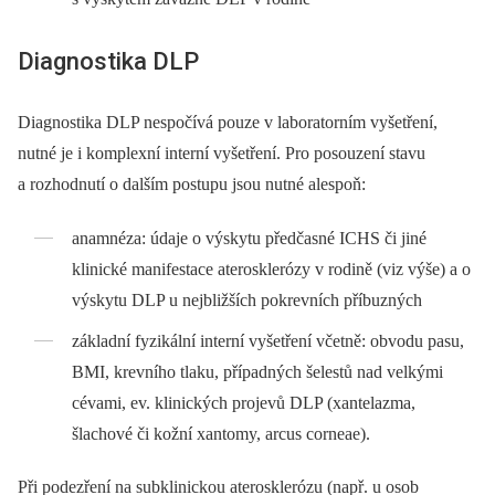
Diagnostika DLP
Diagnostika DLP nespočívá pouze v laboratorním vyšetření,
nutné je i komplexní interní vyšetření. Pro posouzení stavu
a rozhodnutí o dalším postupu jsou nutné alespoň:
anamnéza: údaje o výskytu předčasné ICHS či jiné
klinické manifestace aterosklerózy v rodině (viz výše) a o
výskytu DLP u nejbližších pokrevních příbuzných
základní fyzikální interní vyšetření včetně: obvodu pasu,
BMI, krevního tlaku, případných šelestů nad velkými
cévami, ev. klinických projevů DLP (xantelazma,
šlachové či kožní xantomy, arcus corneae).
Při podezření na subklinickou aterosklerózu (např. u osob