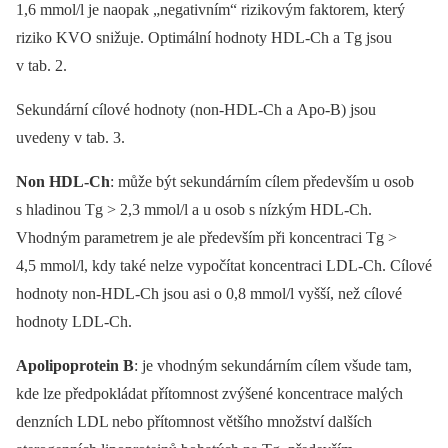
1,6 mmol/l je naopak „negativním“ rizikovým faktorem, který
riziko KVO snižuje. Optimální hodnoty HDL-Ch a Tg jsou
v tab. 2.
Sekundární cílové hodnoty (non-HDL-Ch a Apo-B) jsou
uvedeny v tab. 3.
Non HDL-Ch
: může být sekundárním cílem především u osob
s hladinou Tg > 2,3 mmol/l a u osob s nízkým HDL-Ch.
Vhodným parametrem je ale především při koncentraci Tg >
4,5 mmol/l, kdy také nelze vypočítat koncentraci LDL-Ch. Cílové
hodnoty non-HDL-Ch jsou asi o 0,8 mmol/l vyšší, než cílové
hodnoty LDL-Ch.
Apolipoprotein B
: je vhodným sekundárním cílem všude tam,
kde lze předpokládat přítomnost zvýšené koncentrace malých
denzních LDL nebo přítomnost většího množství dalších