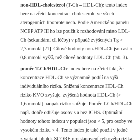
non-HDL-cholesterol
(T-Ch –⁠ HDL-Ch): tento index
bere na zřetel koncentraci cholesterolu ve všech
aterogenních lipoproteinech. Podle Amerického panelu
NCEP ATP III ho lze použít k rozhodování místo LDL-
Ch (sekundární cíl léčby) v případě zvýšených Tg >
2,3 mmol/l [21]. Cílové hodnoty non-HDL-Ch jsou asi o
0,8 mmol/l vyšší, než cílové hodnoty LDL-Ch (tab. 3).
poměr T-Ch/HDL-Ch
: index bere na zřetel fakt, že
koncentrace HDL-Ch se významně podílí na výši
individuálního rizika. Snížená koncentrace HDL-Ch
riziko KVO zvyšuje, zvýšená hodnota HDL-Ch (>
1,6 mmol/l) naopak riziko snižuje. Poměr T-Ch/HDL-Ch
např. dobře odlišuje osoby s a bez ICHS. Optimální
hodnoty tohoto indexu v populaci jsou < 5, pro osoby ve
vysokém riziku < 4. Tento index je také použit v jedné
z variant tabulek SCORE pro stanovení celkového rizika