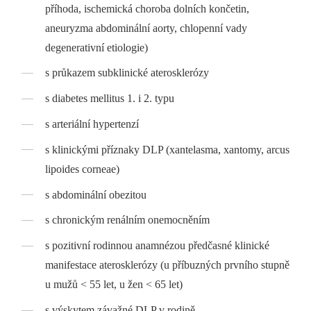
příhoda, ischemická choroba dolních končetin,
aneuryzma abdominální aorty, chlopenní vady
degenerativní etiologie)
s průkazem subklinické aterosklerózy
s diabetes mellitus 1. i 2. typu
s arteriální hypertenzí
s klinickými příznaky DLP (xantelasma, xantomy, arcus
lipoides corneae)
s abdominální obezitou
s chronickým renálním onemocněním
s pozitivní rodinnou anamnézou předčasné klinické
manifestace aterosklerózy (u příbuzných prvního stupně
u mužů < 55 let, u žen < 65 let)
s výskytem závažné DLP v rodině