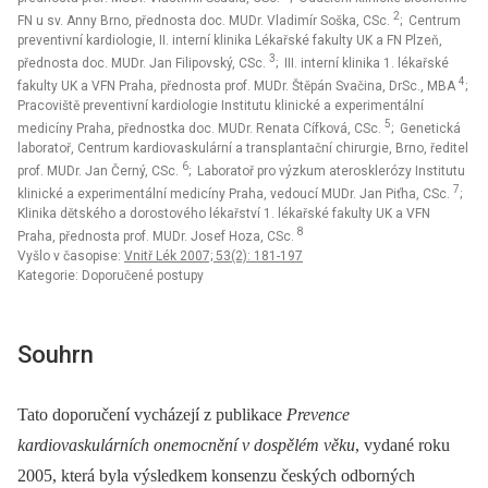
2
FN u sv. Anny Brno, přednosta doc. MUDr. Vladimír Soška, CSc.
; Centrum
preventivní kardiologie, II. interní klinika Lékařské fakulty UK a FN Plzeň,
3
přednosta doc. MUDr. Jan Filipovský, CSc.
; III. interní klinika 1. lékařské
4
fakulty UK a VFN Praha, přednosta prof. MUDr. Štěpán Svačina, DrSc., MBA
;
Pracoviště preventivní kardiologie Institutu klinické a experimentální
5
medicíny Praha, přednostka doc. MUDr. Renata Cífková, CSc.
; Genetická
laboratoř, Centrum kardiovaskulární a transplantační chirurgie, Brno, ředitel
6
prof. MUDr. Jan Černý, CSc.
; Laboratoř pro výzkum aterosklerózy Institutu
7
klinické a experimentální medicíny Praha, vedoucí MUDr. Jan Piťha, CSc.
;
Klinika dětského a dorostového lékařství 1. lékařské fakulty UK a VFN
8
Praha, přednosta prof. MUDr. Josef Hoza, CSc.
Vyšlo v časopise:
Vnitř Lék 2007; 53(2): 181-197
Kategorie: Doporučené postupy
Souhrn
Tato doporučení vycházejí z publikace
Prevence
kardiovaskulárních onemocnění v dospělém věku
, vydané roku
2005, která byla výsledkem konsenzu českých odborných