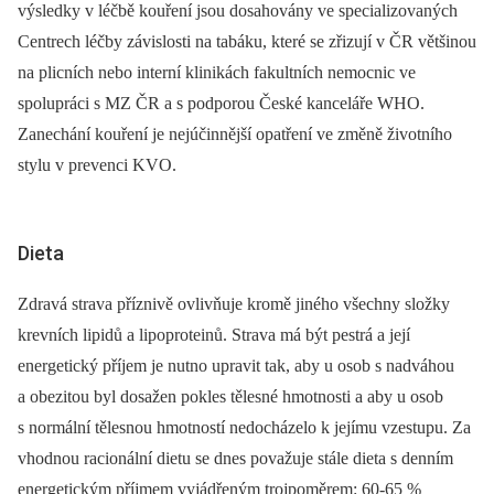
výsledky v léčbě kouření jsou dosahovány ve specializovaných
Centrech léčby závislosti na tabáku, které se zřizují v ČR většinou
na plicních nebo interní klinikách fakultních nemocnic ve
spolupráci s MZ ČR a s podporou České kanceláře WHO.
Zanechání kouření je nejúčinnější opatření ve změně životního
stylu v prevenci KVO.
Dieta
Zdravá strava příznivě ovlivňuje kromě jiného všechny složky
krevních lipidů a lipoproteinů. Strava má být pestrá a její
energetický příjem je nutno upravit tak, aby u osob s nadváhou
a obezitou byl dosažen pokles tělesné hmotnosti a aby u osob
s normální tělesnou hmotností nedocházelo k jejímu vzestupu. Za
vhodnou racionální dietu se dnes považuje stále dieta s denním
energetickým příjmem vyjádřeným trojpoměrem: 60-65 %