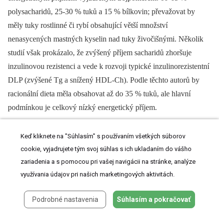
polysacharidů, 25-30 % tuků a 15 % bílkovin; převažovat by
měly tuky rostlinné či rybí obsahující větší množství
nenasycených mastných kyselin nad tuky živočišnými. Několik
studií však prokázalo, že zvýšený příjem sacharidů zhoršuje
inzulinovou rezistenci a vede k rozvoji typické inzulinorezistentní
DLP (zvýšené Tg a snížený HDL-Ch). Podle těchto autorů by
racionální dieta měla obsahovat až do 35 % tuků, ale hlavní
podmínkou je celkový nízký energetický příjem.
Hlavní zásady ke snížení rizika aterosklerózy zahrnují
Keď kliknete na "Súhlasím" s používaním všetkých súborov
cookie, vyjadrujete tým svoj súhlas s ich ukladaním do vášho
snížení spotřeby saturovaných tuků a také nenasycených
zariadenia a s pomocou pri vašej navigácii na stránke, analýze
tuků s obsahem transmastných kyselin na méně než 7 %
využívania údajov pri našich marketingových aktivitách.
z celkového energetického příjmu
mononenasycené tuky by měly tvořit 20 % a více příjmu
Podrobné nastavenia
Súhlasím a pokračovať
energie