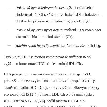
izolovaná hypercholesterolemie
: zvýšení celkového
cholesterolu (T-Ch), většinou ve frakci LDL-cholesterolu
(LDL-Ch), při normální hladině triglyceridů (Tg),
izolovaná hypertriglyceridemie:
zvýšení Tg v kombinaci
s normální hladinou cholesterolu (Ch),
kombinovaná hyperlipidemie
: současné zvýšení Ch i Tg.
Tyto 3 typy DLP se mohou kombinovat se sníženou nebo
zvýšenou koncentrací HDL-cholesterolu (HDL-Ch).
DLP jsou jedním z nejzávažnějších faktorů rozvoje KVO,
především ICHS: zvýšená hladina LDL-Ch (resp. T-Ch), Tg
a snížená hladina HDL-Ch jsou nezávislými rizikovými faktory
pro rozvoj ICHS [2-4]. Snížení LDL-Ch o 1 % sníží výskyt
ICHS zhruba o 1-2 % [5,6]. Vyšší hladina HDL-Ch o