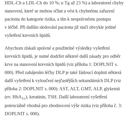
HDL-Ch a LDL-Ch do 10 %; u Tg až 23 %) a laboratorní chyby
stanovení, které se mohou sčítat a vést k chybnému zařazení
pacienta do kategorie rizika, a tím k nesprávnému postupu
v léčbě. Při dalším sledování pacienta již stačí obvykle jediné
vyšetření krevních lipidů.
Abychom získali správné a použitelné výsledky vyšetření
krevních lipidů, je nutné dodržet některé další zásady pro odběr
krve na stanovení krevních lipidů (viz příloha 1: DOPLNIT s.
000). Před zahájením léčby DLP je také žádoucí doplnit některá
další vyšetření k vyloučení nejčastějších sekundárních DLP (viz
příloha 2: DOPLNIT s. 000): AST, ALT, GMT, ALP, glykemii
(ev. HbA
), kreatinin, TSH. Další laboratorní vyšetření
1c
potenciálně vhodná pro zhodnocení výše rizika (viz příloha č. 3:
DOPLNIT s. 000).