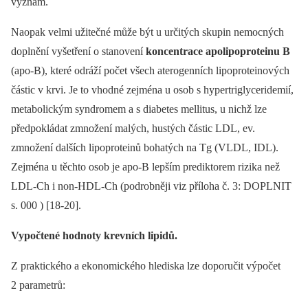
význam.
Naopak velmi užitečné může být u určitých skupin nemocných
doplnění vyšetření o stanovení
koncentrace apolipoproteinu B
(apo-B), které odráží počet všech aterogenních lipoproteinových
částic v krvi. Je to vhodné zejména u osob s hypertriglyceridemií,
metabolickým syndromem a s diabetes mellitus, u nichž lze
předpokládat zmnožení malých, hustých částic LDL, ev.
zmnožení dalších lipoproteinů bohatých na Tg (VLDL, IDL).
Zejména u těchto osob je apo-B lepším prediktorem rizika než
LDL-Ch i non-HDL-Ch (podrobněji viz příloha č. 3: DOPLNIT
s. 000 ) [18-20].
Vypočtené hodnoty krevních lipidů.
Z praktického a ekonomického hlediska lze doporučit výpočet
2 parametrů: