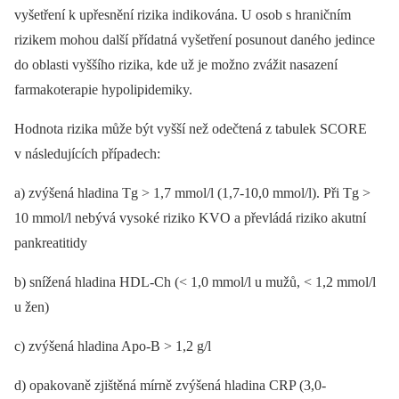
vyšetření k upřesnění rizika indikována. U osob s hraničním
rizikem mohou další přídatná vyšetření posunout daného jedince
do oblasti vyššího rizika, kde už je možno zvážit nasazení
farmakoterapie hypolipidemiky.
Hodnota rizika může být vyšší než odečtená z tabulek SCORE
v následujících případech:
a) zvýšená hladina Tg > 1,7 mmol/l (1,7-10,0 mmol/l). Při Tg >
10 mmol/l nebývá vysoké riziko KVO a převládá riziko akutní
pankreatitidy
b) snížená hladina HDL-Ch (< 1,0 mmol/l u mužů, < 1,2 mmol/l
u žen)
c) zvýšená hladina Apo-B > 1,2 g/l
d) opakovaně zjištěná mírně zvýšená hladina CRP (3,0-