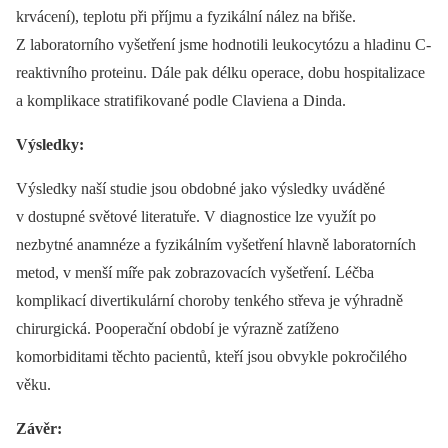
krvácení), teplotu při příjmu a fyzikální nález na břiše.
Z laboratorního vyšetření jsme hodnotili leukocytózu a hladinu C-
reaktivního proteinu. Dále pak délku operace, dobu hospitalizace
a komplikace stratifikované podle Claviena a Dinda.
Výsledky:
Výsledky naší studie jsou obdobné jako výsledky uváděné
v dostupné světové literatuře. V diagnostice lze využít po
nezbytné anamnéze a fyzikálním vyšetření hlavně laboratorních
metod, v menší míře pak zobrazovacích vyšetření. Léčba
komplikací divertikulární choroby tenkého střeva je výhradně
chirurgická. Pooperační období je výrazně zatíženo
komorbiditami těchto pacientů, kteří jsou obvykle pokročilého
věku.
Závěr: