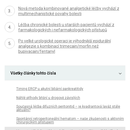
Nová metoda kombinované analgetické léčby vychází z
multimechanistické povahy bolesti
Léčba chronické bolesti u starších pacientů vychází z
farmakologických i nefarmakologických přístupů
Po velké urologické operaci je výhodnější epidurální
analgezie s kombinací trimecain/morfin než
bupivacain/fentanyl
Všetky články tohto čísla
Timing ERCP u akutní biliární pankreatitidy
Náhlé příhody břišní u drogově závislých
Současná léčba difuzních peritonitid – je kvadrantová laváž stále
aktuální?
Spontánní retroperitoneální hematom – naše zkušenosti s aktivním
chirurgickým přístupem