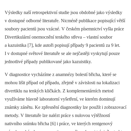
Výsledky naší retrospektivní studie jsou obdobné jako výsledky
v dostupné odborné literatuře. Nicméně publikace popisující větší
soubory pacientů jsou vzácné. V českém písemnictví vyšla práce
Divertikulární onemocnění tenkého střeva –⁠ vlastní soubor
a kazuistika [7], kde autoři popisují případy 9 pacientů za 9 let.
I v dostupné světové literatuře se ale nejčastěji vyskytují pouze
jednotlivé případy publikované jako kazuistiky.
V diagnostice vycházíme z anamnézy bolestí břicha, které se
mohou lišit případ od případu, zřejmě v závislosti na lokalizaci
divertiklu na tenkých kličkách. Z komplementárních metod
využíváme hlavně laboratorní vyšetření, ve kterém dominují
známky zánětu. Ke zpřesnění diagnostiky lze použít i zobrazovací
metody. V literatuře lze nalézt práce s nulovou výtěžností
nativního snímku břicha [6] i práce, ve kterých rentgenový