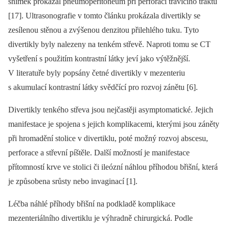
snímek prokázal pneumoperitoneum při perforaci trávicího traktu
[17]. Ultrasonografie v tomto článku prokázala divertikly se
zesílenou stěnou a zvýšenou denzitou přilehlého tuku. Tyto
divertikly byly nalezeny na tenkém střevě. Naproti tomu se CT
vyšetření s použitím kontrastní látky jeví jako výtěžnější.
V literatuře byly popsány četné divertikly v mezenteriu
s akumulací kontrastní látky svědčící pro rozvoj zánětu [6].
Divertikly tenkého střeva jsou nejčastěji asymptomatické. Jejich
manifestace je spojena s jejich komplikacemi, kterými jsou záněty
při hromadění stolice v divertiklu, poté možný rozvoj abscesu,
perforace a střevní píštěle. Další možností je manifestace
přítomností krve ve stolici či ileózní náhlou příhodou břišní, která
je způsobena srůsty nebo invaginací [1].
Léčba náhlé příhody břišní na podkladě komplikace
mezenteriálního divertiklu je výhradně chirurgická. Podle