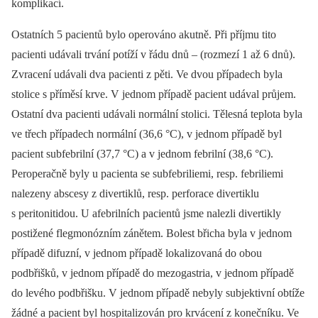
komplikací.
Ostatních 5 pacientů bylo operováno akutně. Při příjmu tito
pacienti udávali trvání potíží v řádu dnů –⁠ (rozmezí 1 až 6 dnů).
Zvracení udávali dva pacienti z pěti. Ve dvou případech byla
stolice s příměsí krve. V jednom případě pacient udával průjem.
Ostatní dva pacienti udávali normální stolici. Tělesná teplota byla
ve třech případech normální (36,6 °C), v jednom případě byl
pacient subfebrilní (37,7 °C) a v jednom febrilní (38,6 °C).
Peroperačně byly u pacienta se subfebriliemi, resp. febriliemi
nalezeny abscesy z divertiklů, resp. perforace divertiklu
s peritonitidou. U afebrilních pacientů jsme nalezli divertikly
postižené flegmonózním zánětem. Bolest břicha byla v jednom
případě difuzní, v jednom případě lokalizovaná do obou
podbřišků, v jednom případě do mezogastria, v jednom případě
do levého podbřišku. V jednom případě nebyly subjektivní obtíže
žádné a pacient byl hospitalizován pro krvácení z konečníku. Ve