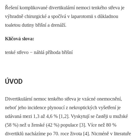
Řešení komplikované divertikulární nemoci tenkého střeva je
výhradně chirurgické a spočívá v laparotomii s důkladnou
toaletou dutiny břišní a drenáží.
Klíčová slova:
tenké střevo −⁠ náhlá příhoda břišní
ÚVOD
Divertikulární nemoc tenkého střeva je vzácné onemocnění,
neboť jeho incidence plynoucí z nekroptických vyšetření je
udávaná mezi 1,3 až 4,6 % [1,2]. Vyskytují se častěji u mužské
(58 %) než u ženské (42 %) populace [3]. Více než 80 %
divertiklů nacházíme po 70. roce života [4]. Nicméně v literatuře