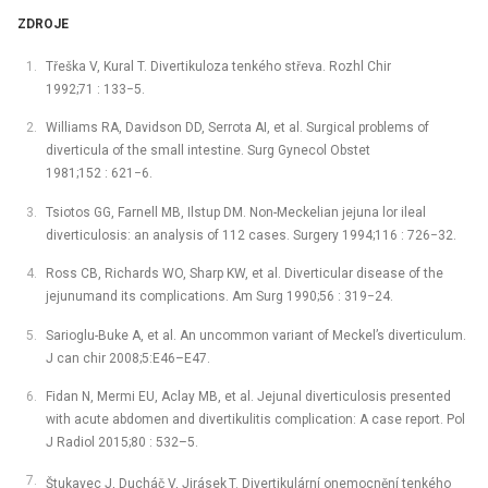
ZDROJE
Třeška V, Kural T. Divertikuloza tenkého střeva. Rozhl Chir
1992;71 : 133−5.
Williams RA, Davidson DD, Serrota AI, et al. Surgical problems of
diverticula of the small intestine. Surg Gynecol Obstet
1981;152 : 621−6.
Tsiotos GG, Farnell MB, Ilstup DM. Non-Meckelian jejuna lor ileal
diverticulosis: an analysis of 112 cases. Surgery 1994;116 : 726−32.
Ross CB, Richards WO, Sharp KW, et al. Diverticular disease of the
jejunumand its complications. Am Surg 1990;56 : 319−24.
Sarioglu-Buke A, et al. An uncommon variant of Meckel’s diverticulum.
J can chir 2008;5:E46–E47.
Fidan N, Mermi EU, Aclay MB, et al. Jejunal diverticulosis presented
with acute abdomen and divertikulitis complication: A case report. Pol
J Radiol 2015;80 : 532–5.
Štukavec J, Ducháč V, Jirásek
T. Divertikulární onemocnění tenkého