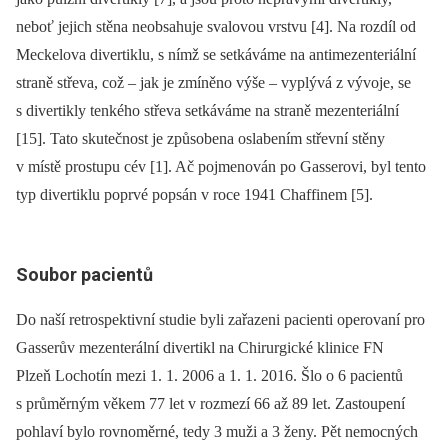
neboť jejich stěna neobsahuje svalovou vrstvu [4]. Na rozdíl od
Meckelova divertiklu, s nímž se setkáváme na antimezenteriální
straně střeva, což –⁠ jak je zmíněno výše –⁠ vyplývá z vývoje, se
s divertikly tenkého střeva setkáváme na straně mezenteriální
[15]. Tato skutečnost je způsobena oslabením střevní stěny
v místě prostupu cév [1]. Ač pojmenován po Gasserovi, byl tento
typ divertiklu poprvé popsán v roce 1941 Chaffinem [5].
Soubor pacientů
Do naší retrospektivní studie byli zařazeni pacienti operovaní pro
Gasserův mezenterální divertikl na Chirurgické klinice FN
Plzeň Lochotín mezi 1. 1. 2006 a 1. 1. 2016. Šlo o 6 pacientů
s průměrným věkem 77 let v rozmezí 66 až 89 let. Zastoupení
pohlaví bylo rovnoměrné, tedy 3 muži a 3 ženy. Pět nemocných