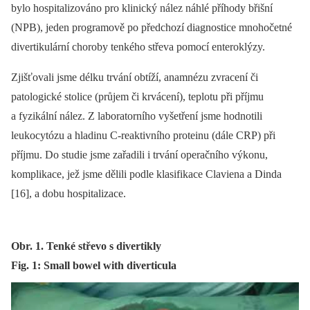
bylo hospitalizováno pro klinický nález náhlé příhody břišní
(NPB), jeden programově po předchozí diagnostice mnohočetné
divertikulární choroby tenkého střeva pomocí enteroklýzy.
Zjišťovali jsme délku trvání obtíží, anamnézu zvracení či
patologické stolice (průjem či krvácení), teplotu při příjmu
a fyzikální nález. Z laboratorního vyšetření jsme hodnotili
leukocytózu a hladinu C-reaktivního proteinu (dále CRP) při
příjmu. Do studie jsme zařadili i trvání operačního výkonu,
komplikace, jež jsme dělili podle klasifikace Claviena a Dinda
[16], a dobu hospitalizace.
Obr. 1. Tenké střevo s divertikly
Fig. 1: Small bowel with diverticula