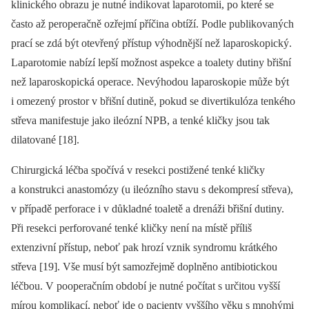
klinického obrazu je nutné indikovat laparotomii, po které se
často až peroperačně ozřejmí příčina obtíží. Podle publikovaných
prací se zdá být otevřený přístup výhodnější než laparoskopický.
Laparotomie nabízí lepší možnost aspekce a toalety dutiny břišní
než laparoskopická operace. Nevýhodou laparoskopie může být
i omezený prostor v břišní dutině, pokud se divertikulóza tenkého
střeva manifestuje jako ileózní NPB, a tenké kličky jsou tak
dilatované [18].
Chirurgická léčba spočívá v resekci postižené tenké kličky
a konstrukci anastomózy (u ileózního stavu s dekompresí střeva),
v případě perforace i v důkladné toaletě a drenáži břišní dutiny.
Při resekci perforované tenké kličky není na místě příliš
extenzivní přístup, neboť pak hrozí vznik syndromu krátkého
střeva [19]. Vše musí být samozřejmě doplněno antibiotickou
léčbou. V pooperačním období je nutné počítat s určitou vyšší
mírou komplikací, neboť jde o pacienty vyššího věku s mnohými