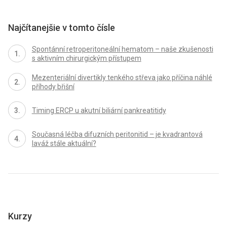
Najčítanejšie v tomto čísle
Spontánní retroperitoneální hematom – naše zkušenosti
s aktivním chirurgickým přístupem
Mezenteriální divertikly tenkého střeva jako příčina náhlé
příhody břišní
Timing ERCP u akutní biliární pankreatitidy
Současná léčba difuzních peritonitid – je kvadrantová
laváž stále aktuální?
Kurzy