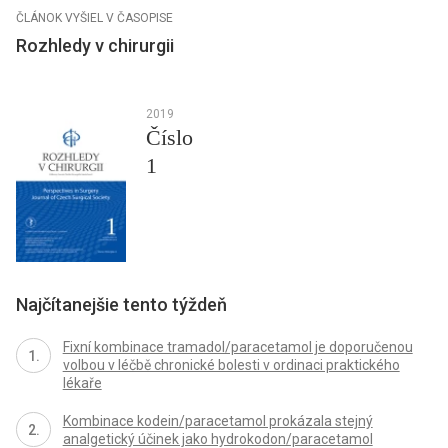
ČLÁNOK VYŠIEL V ČASOPISE
Rozhledy v chirurgii
2019
Číslo
1
Najčítanejšie tento týždeň
Fixní kombinace tramadol/paracetamol je doporučenou
volbou v léčbě chronické bolesti v ordinaci praktického
lékaře
Kombinace kodein/paracetamol prokázala stejný
analgetický účinek jako hydrokodon/paracetamol