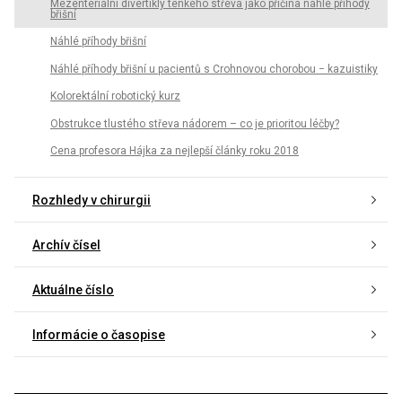
Mezenteriální divertikly tenkého střeva jako příčina náhlé příhody
břišní
Náhlé příhody břišní
Náhlé příhody břišní u pacientů s Crohnovou chorobou − kazuistiky
Kolorektální robotický kurz
Obstrukce tlustého střeva nádorem – co je prioritou léčby?
Cena profesora Hájka za nejlepší články roku 2018
Rozhledy v chirurgii
Archív čísel
Aktuálne číslo
Informácie o časopise