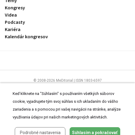
Témy
Kongresy
Videa
Podcasty
Kariéra
Kalendár kongresov
© 2008-2026 MeDitorial | ISSN 1803-6597
Stránky preLekára.sk sú určené výhradne odborníkom v zdravotníctve.
Čítajte
prehlásenie
a
Zásady spracovania osobných údajov
.
Keď kliknete na "Súhlasím" s používaním všetkých súborov
cookie, vyjadrujete tým svoj súhlas s ich ukladaním do vášho
zariadenia a s pomocou pri vašej navigácii na stránke, analýze
využívania údajov pri našich marketingových aktivitách.
Podrobné nastavenia
Súhlasím a pokračovať