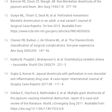
Benson RE, Dixon CF, Waugh JM. Non-Meckelian diverticula of the
jejunum and ileum. Ann Surg 1943;118 : 377−93.
Gueye ML, Thiam O, Seck M, et al. Perforated mesenteric
Meckel’s diverticulum in an adult: a real variant? Journal of
Surgical Case Reports. On line 2015. Available from:
https://www.ncbi.nlm.nih.gov/pmc/articles/PMC4555003/
Clavien PA, Barkun J, de Oliveira ML, et al. The Clavien-Dindo
classification of surgical complications: five-year experience.
Ann Surg 2009;250 : 187−96.
Kaška M, Pospíšil I, Andrejsová H, et al. Divertikulóza tenkého střeva
–⁠ kazuistika. Rozhl Chir 2000;79 : 221−3.
Gupta S, Kumar N. Jejunal diverticula with perforation in non steroidal
anti inflammatory drug user: A case report. International Journal of
Surgery Case Reports 2017;38 : 111−4.
Falidas E, Vlachos K, Mathiolakis S, et al. Multiple giant diverticula of
the jejunum causing intestinal obstruction: report of a case and
review of the literature. World J Emergeny Surg 2011. Available from:
https://doi.org/10.1186/1749-7922-6-8.