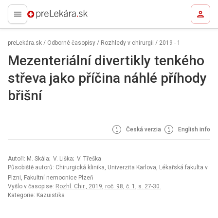
preLekára.sk
preLekára.sk
/
Odborné časopisy
/
Rozhledy v chirurgii
/
2019 - 1
Mezenteriální divertikly tenkého
střeva jako příčina náhlé příhody
břišní
Česká verzia
English info
Autoři: M. Skála; V. Liška; V. Třeška
Působiště autorů: Chirurgická klinika, Univerzita Karlova, Lékařská fakulta v
Plzni, Fakultní nemocnice Plzeň
Vyšlo v časopise:
Rozhl. Chir., 2019, roč. 98, č. 1, s. 27-30.
Kategorie: Kazuistika