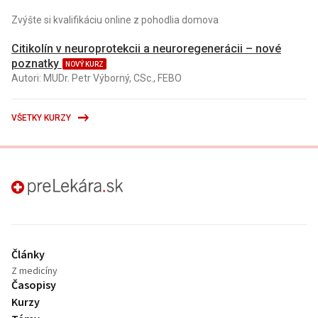
Zvýšte si kvalifikáciu online z pohodlia domova
Citikolín v neuroprotekcii a neuroregenerácii – nové
poznatky
NOVÝ KURZ
Autori: MUDr. Petr Výborný, CSc., FEBO
VŠETKY KURZY
preLekára.sk
Články
Z medicíny
Časopisy
Kurzy