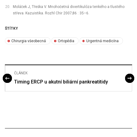
Moláček J, Třeška V. Mnohočetná divertikulóza tenkého a tlustého
střeva. Kazuistika. Rozhl Chir 2007;86 : 35–6.
ŠTÍTKY
Chirurgia všeobecná
Ortopédia
Urgentná medicína
ČLÁNEK
Timing ERCP u akutní biliární pankreatitidy