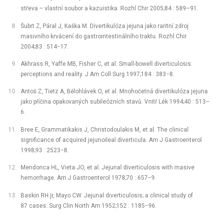
střeva –⁠ vlastní soubor a kazuistika. Rozhl Chir 2005;84 : 589–91.
Šubrt Z, Páral J, Kaška M. Divertikulóza jejuna jako raritní zdroj
masivního krvácení do gastrointestinálního traktu. Rozhl Chir
2004;83 : 514−17.
Akhrass R, Yaffe MB, Fisher C, et al. Small-bowell diverticulosis:
perceptions and reality. J Am Coll Surg 1997;184 : 383−8.
Antoš Z, Tietz A, Bělohlávek O, et al. Mnohočetná divertikulóza jejuna
jako příčina opakovaných subileózních stavů. Vnitř Lék 1994;40 : 513–
6.
Bree E, Grammatikakis J, Christodoulakis M, et al. The clinical
significance of acquired jejunoileal diverticula. Am J Gastroenterol
1998;93 : 2523−8.
Mendonca HL, Vieta JO, et al. Jejunal diverticulosis with masive
hemorrhage. Am J Gastroenterol 1978;70 : 657−9.
Baskin RH jr, Mayo CW. Jejunal diverticulosis; a clinical study of
87 cases. Surg Clin North Am 1952;152 : 1185−96.