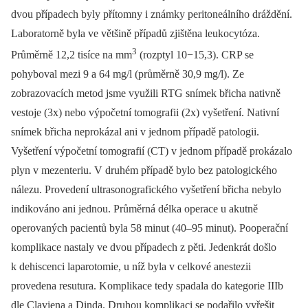
dvou případech byly přítomny i známky peritoneálního dráždění.
Laboratorně byla ve většině případů zjištěna leukocytóza.
3
Průměrně 12,2 tisíce na mm
(rozptyl 10−15,3). CRP se
pohyboval mezi 9 a 64 mg/l (průměrně 30,9 mg/l). Ze
zobrazovacích metod jsme využili RTG snímek břicha nativně
vestoje (3x) nebo výpočetní tomografii (2x) vyšetření. Nativní
snímek břicha neprokázal ani v jednom případě patologii.
Vyšetření výpočetní tomografií (CT) v jednom případě prokázalo
plyn v mezenteriu. V druhém případě bylo bez patologického
nálezu. Provedení ultrasonografického vyšetření břicha nebylo
indikováno ani jednou. Průměrná délka operace u akutně
operovaných pacientů byla 58 minut (40–95 minut). Pooperační
komplikace nastaly ve dvou případech z pěti. Jedenkrát došlo
k dehiscenci laparotomie, u níž byla v celkové anestezii
provedena resutura. Komplikace tedy spadala do kategorie IIIb
dle Claviena a Dinda. Druhou komplikaci se podařilo vyřešit