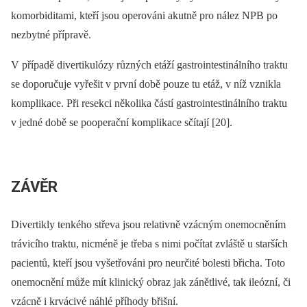
komorbiditami, kteří jsou operováni akutně pro nález NPB po
nezbytné přípravě.
V případě divertikulózy různých etáží gastrointestinálního traktu
se doporučuje vyřešit v první době pouze tu etáž, v níž vznikla
komplikace. Při resekci několika částí gastrointestinálního traktu
v jedné době se po­operační komplikace sčítají [20].
ZÁVĚR
Divertikly tenkého střeva jsou relativně vzácným onemocněním
trávicího traktu, nicméně je třeba s nimi počítat zvláště u starších
pacientů, kteří jsou vyšetřováni pro neurčité bolesti břicha. Toto
onemocnění může mít klinický obraz jak zánětlivé, tak ileózní, či
vzácně i krvácivé náhlé příhody břišní.