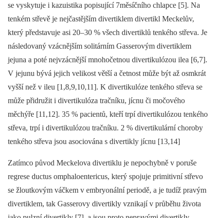
se vyskytuje i kazuistika popisující 7měsíčního chlapce [5]. Na
tenkém střevě je nejčastějším divertiklem divertikl Meckelův,
který představuje asi 20–30 % všech divertiklů tenkého střeva. Je
následovaný vzácnějším solitárním Gasserovým divertiklem
jejuna a poté nejvzácnější mnohočetnou divertikulózou ilea [6,7].
V jejunu bývá jejich velikost větší a četnost může být až osmkrát
vyšší než v ileu [1,8,9,10,11]. K divertikulóze tenkého střeva se
může přidružit i divertikulóza tračníku, jícnu či močového
měchýře [11,12]. 35 % pacientů, kteří trpí divertikulózou tenkého
střeva, trpí i divertikulózou tračníku. 2 % divertikulární choroby
tenkého střeva jsou asociována s divertikly jícnu [13,14]
Zatímco původ Meckelova divertiklu je nepochybně v poruše
regrese ductus omphaloentericus, který spojuje primitivní střevo
se žloutkovým váčkem v embryonální periodě, a je tudíž pravým
divertiklem, tak Gasserovy divertikly vznikají v průběhu života
jako pulzní divertikly [7], a jsou proto nepravými divertikly,