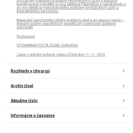
Lymfatické mapování a biopsie sentinelových uzlin s použitím
kombinované metodiky in vivo aplikace Patentblue a radiokoloidu a
ex vivo detekce metastatického postižení lymfatických uzlin u
kolorektálního karcinomu
Mapování povrchového žilního systému před a po operaci varixů –
literární souhrn specifických aspektů při vyšetřování duplexní
sonografií
Rozloučení
VÝZNAMNÁ POCTA ČESKÉ CHIRURGII
Zápis z jednání schůze výboru ČCHS dne 11. 11. 2010
Rozhledy v chirurgii
Archív čísel
Aktuálne číslo
Informácie o časopise