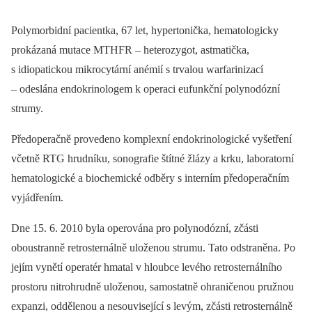
Polymorbidní pacientka, 67 let, hypertonička, hematologicky
prokázaná mutace MTHFR –⁠ heterozygot, astmatička,
s idiopatickou mikrocytární anémií s trvalou warfarinizací
–⁠ odeslána endokrinologem k operaci eufunkční polynodózní
strumy.
Předoperačně provedeno komplexní endokrinologické vyšetření
včetně RTG hrudníku, sonografie štítné žlázy a krku, laboratorní
hematologické a biochemické odběry s interním předoperačním
vyjádřením.
Dne 15. 6. 2010 byla operována pro polynodózní, zčásti
oboustranně retrosternálně uloženou strumu. Tato odstraněna. Po
jejím vynětí operatér hmatal v hloubce levého retrosternálního
prostoru nitrohrudně uloženou, samostatně ohraničenou pružnou
expanzi, oddělenou a nesouvisející s levým, zčásti retrosternálně