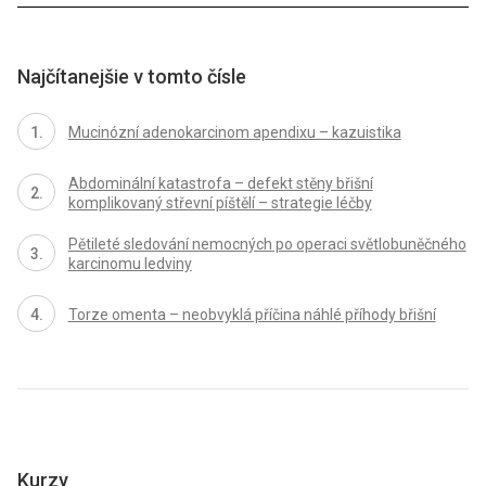
Najčítanejšie v tomto čísle
Mucinózní adenokarcinom apendixu – kazuistika
Abdominální katastrofa – defekt stěny břišní
komplikovaný střevní píštělí – strategie léčby
Pětileté sledování nemocných po operaci světlobuněčného
karcinomu ledviny
Torze omenta – neobvyklá příčina náhlé příhody břišní
Kurzy