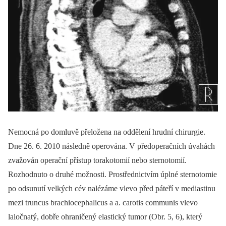
Nemocná po domluvě přeložena na oddělení hrudní chirurgie.
Dne 26. 6. 2010 následně operována. V předoperačních úvahách
zvažován operační přístup torakotomií nebo sternotomií.
Rozhodnuto o druhé možnosti. Prostřednictvím úplné sternotomie
po odsunutí velkých cév nalézáme vlevo před páteří v mediastinu
mezi truncus brachiocephalicus a a. carotis communis vlevo
laločnatý, dobře ohraničený elastický tumor (Obr. 5, 6), který