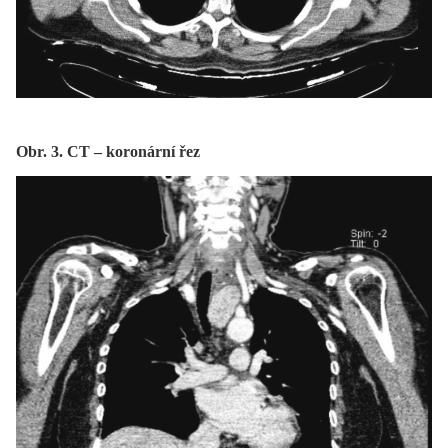
Obr. 3. CT – koronární řez