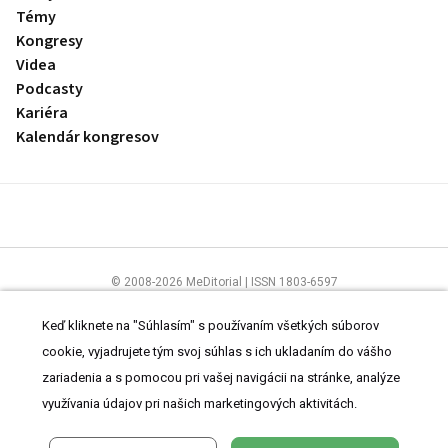
Témy
Kongresy
Videa
Podcasty
Kariéra
Kalendár kongresov
© 2008-2026 MeDitorial | ISSN 1803-6597
Stránky preLekára.sk sú určené výhradne odborníkom v zdravotníctve.
Čítajte
prehlásenie
a
Zásady spracovania osobných údajov
.
Keď kliknete na "Súhlasím" s používaním všetkých súborov
cookie, vyjadrujete tým svoj súhlas s ich ukladaním do vášho
zariadenia a s pomocou pri vašej navigácii na stránke, analýze
využívania údajov pri našich marketingových aktivitách.