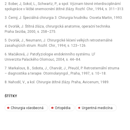
2. Bober, J, Sokol, L., Schwartz, P., a spol. Význam těsné interdisciplinární
spolupráce v léčbě onemocnění štítné žlázy. Rozhl. Chir., 1994, s. 311–313.
3. Černý, J. Špeciálná chirurgia 3. Chirurgia hrudníku. Osveta Martin, 1993.
4. Dvořák, J. Štítná žláza, chirurgická anatomie, operační technika.
Praha Seziba, 2000, s. 258–275.
5. Dvořák, J., Neumann, J. Chirurgické léčení velkých retrosternálně
zasahujících strum. Rozhl. Chir., 1994, s. 123–126.
6. Mačáková, J. Patofyziologie endokrinního systému. LF
Univerzita Palackého Olomouc, 2004, s. 44–84.
7. Markalous, B., Sobota, J., Charvát, J., Přeučil, P. Retrosternální struma
–⁠ diagnostika a terapie. Otorinolaryngol., Praha, 1997, s. 10–18.
8. Nahodil, V., a kol. Chirurgie štítné žlázy. Praha, Avicenum, 1989.
ŠTÍTKY
Chirurgia všeobecná
Ortopédia
Urgentná medicína