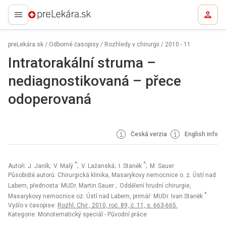
preLekára.sk
preLekára.sk
/
Odborné časopisy
/
Rozhledy v chirurgii
/
2010 - 11
Intratorakální struma –
nediagnostikovaná – přece
odoperovaná
Česká verzia
English info
*
*
Autoři: J. Janík; V. Malý
; V. Lažanská; I. Staněk
; M. Sauer
Působiště autorů: Chirurgická klinika, Masarykovy nemocnice o. z. Ústí nad
Labem, přednosta: MUDr. Martin Sauer
; Oddělení hrudní chirurgie,
*
Masarykovy nemocnice oz. Ústí nad Labem, primář: MUDr. Ivan Staněk
Vyšlo v časopise:
Rozhl. Chir., 2010, roč. 89, č. 11, s. 663-665.
Kategorie: Monotematický speciál - Původní práce