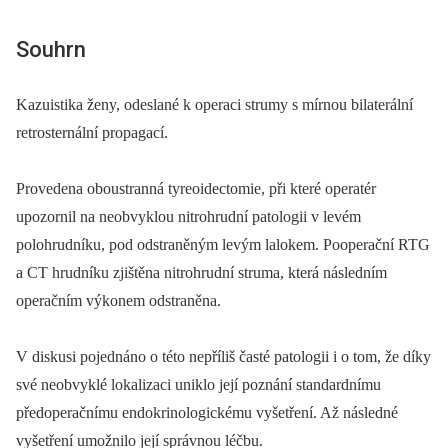
Souhrn
Kazuistika ženy, odeslané k operaci strumy s mírnou bilaterální
retrosternální propagací.
Provedena oboustranná tyreoidectomie, při které operatér
upozornil na neobvyklou nitrohrudní patologii v levém
polohrudníku, pod odstraněným levým lalokem. Pooperační RTG
a CT hrudníku zjištěna nitrohrudní struma, která následním
operačním výkonem odstraněna.
V diskusi pojednáno o této nepříliš časté patologii i o tom, že díky
své neobvyklé lokalizaci uniklo její poznání standardnímu
předoperačnímu endokrinologickému vyšetření. Až následné
vyšetření umožnilo její správnou léčbu.