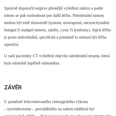
Správně doporučil nejprve přesnější vyšetření nálezu a podle
tohoto se pak rozhodnout pro další léčbu. Nitrohrudní tumory
mohou být totiž různorodé (tymom, neurogenní, mezenchymální
benigní či maligní tumory, záněty, cysty či lymfomy). Jejich léčba
je proto individuální, specifická a primárně to nemusí být léčba
operační.
U naší pacientky CT vyšetření objevilo nitrohrudní strumu, která
byla následně úspěšně odstraněna.
ZÁVĚR
U poměrně frekventovaného chirurgického výkonu
–⁠ tyreoidectomie –⁠ prováděného na našem oddělení byl