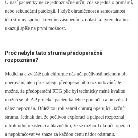
U naší pacientky nelze jednoznačně určit, zda se jedná o primární,
nebo sekundární patologii. I když ohraničenost a samostatnost
této strumy spolu s krevním zásobením z oblasti a. tyreoidea ima
ukazují spíše na první možnost.
Proč nebyla tato struma předoperačně
rozpoznána?
Medicína a zvláště pak chirurgie nás učí pečlivosti nejenom při
operování, ale i při strategii předoperačního rozhodování. Je
možné, že předoperační RTG plic byl technicky méně kvalitní,
možná se při AP projekci pacientka lehce pootočila a tím zůstal
nález nepoznán. Důležitou roli sehrál chirurg operující „krční“
strumu. Jednak tím, že pečlivou explorací a palpací rozpoznal
nitrohrudní rezistenci a hlavně tím, že se rozhodl ukončit operaci
a nepokračovat ve snaze za každou cenu nádor odstranit.