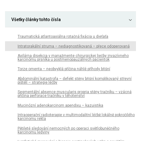
Všetky články tohto čísla
Traumatická atlantoaxiálna rotačná fixácia u dieťaťa
Intratorakální struma – nediagnostikovaná – přece odoperovaná
Axilárna disekcia v manažmente chirurgickej liečby invazívneho
karcinómu prsníka u postmenopauzálnych pacientok
Torze omenta – neobvyklá příčina náhlé příhody břišní
Abdominální katastrofa – defekt stěny břišní komplikovaný střevní
píštělí – strategie léčby
Segmentální absence muscularis propria stěny tračníku – vzácná
příčina perforace tračníku v těhotenství
Mucinózní adenokarcinom apendixu – kazuistika
Intraoperační radioterapie v multimodalitní léčbě lokálně pokročilého
karcinomu rekta
Pětileté sledování nemocných po operaci světlobuněčného
karcinomu ledviny