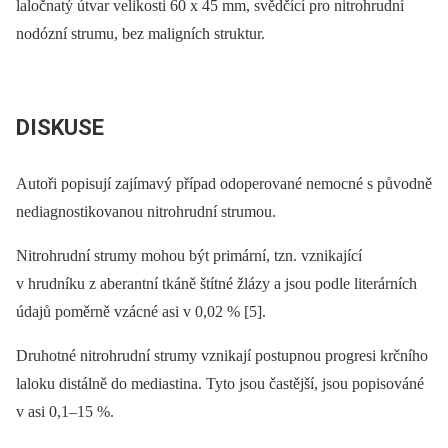
laločnatý útvar velikosti 60 x 45 mm, svědčící pro nitrohrudní
nodózní strumu, bez maligních struktur.
DISKUSE
Autoři popisují zajímavý případ odoperované nemocné s původně
nediagnostikovanou nitrohrudní strumou.
Nitrohrudní strumy mohou být primární, tzn. vznikající
v hrudníku z aberantní tkáně štítné žlázy a jsou podle literárních
údajů poměrně vzácné asi v 0,02 % [5].
Druhotné nitrohrudní strumy vznikají postupnou progresi krčního
laloku distálně do mediastina. Tyto jsou častější, jsou popisováné
v asi 0,1–15 %.