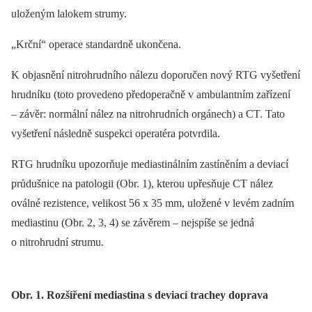
uloženým lalokem strumy.
„Krční“ operace standardně ukončena.
K objasnění nitrohrudního nálezu doporučen nový RTG vyšetření
hrudníku (toto provedeno předoperačně v ambulantním zařízení
–⁠ závěr: normální nález na nitrohrudních orgánech) a CT. Tato
vyšetření následně suspekci operatéra potvrdila.
RTG hrudníku upozorňuje mediastinálním zastíněním a deviací
průdušnice na patologii (Obr. 1), kterou upřesňuje CT nález
oválné rezistence, velikost 56 x 35 mm, uložené v levém zadním
mediastinu (Obr. 2, 3, 4) se závěrem –⁠ nejspíše se jedná
o nitrohrudní strumu.
Obr. 1. Rozšíření mediastina s deviací trachey doprava