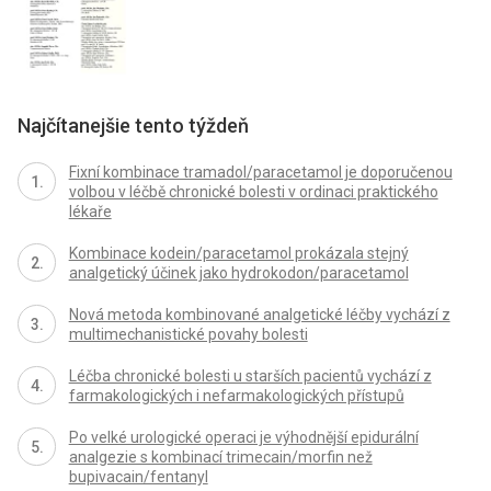
Najčítanejšie tento týždeň
Fixní kombinace tramadol/paracetamol je doporučenou
volbou v léčbě chronické bolesti v ordinaci praktického
lékaře
Kombinace kodein/paracetamol prokázala stejný
analgetický účinek jako hydrokodon/paracetamol
Nová metoda kombinované analgetické léčby vychází z
multimechanistické povahy bolesti
Léčba chronické bolesti u starších pacientů vychází z
farmakologických i nefarmakologických přístupů
Po velké urologické operaci je výhodnější epidurální
analgezie s kombinací trimecain/morfin než
bupivacain/fentanyl