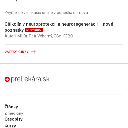
Zvýšte si kvalifikáciu online z pohodlia domova
Citikolín v neuroprotekcii a neuroregenerácii – nové
poznatky
NOVÝ KURZ
Autori: MUDr. Petr Výborný, CSc., FEBO
VŠETKY KURZY
preLekára.sk
Články
Z medicíny
Časopisy
Kurzy