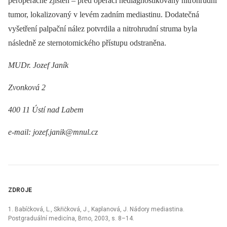
peroperačně zjištěn –⁠ před operací nediagnostikovaný nitrohrudní
tumor, lokalizovaný v levém zadním mediastinu. Dodatečná
vyšetření palpační nález potvrdila a nitrohrudní struma byla
následně ze sternotomického přístupu odstraněna.
MUDr. Jozef Janík
Zvonková 2
400 11 Ústí nad Labem
e-mail: jozef.janik@mnul.cz
ZDROJE
1. Babíčková, L., Skřičková, J., Kaplanová, J. Nádory mediastina.
Postgraduální medicína, Brno, 2003, s. 8–14.