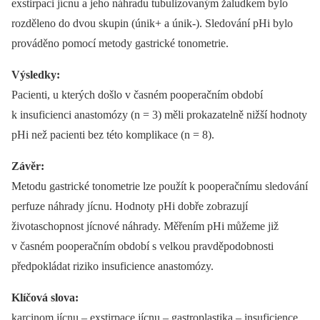
exstirpaci jícnu a jeho náhradu tubulizovaným žaludkem bylo
rozděleno do dvou skupin (únik+ a únik-). Sledování pHi bylo
prováděno pomocí metody gastrické tonometrie.
Výsledky:
Pacienti, u kterých došlo v časném pooperačním období
k insuficienci anastomózy (n = 3) měli prokazatelně nižší hodnoty
pHi než pacienti bez této komplikace (n = 8).
Závěr:
Metodu gastrické tonometrie lze použít k pooperačnímu sledování
perfuze náhrady jícnu. Hodnoty pHi dobře zobrazují
životaschopnost jícnové náhrady. Měřením pHi můžeme již
v časném pooperačním období s velkou pravděpodobnosti
předpokládat riziko insuficience anastomózy.
Klíčová slova:
karcinom jícnu –⁠ exstirpace jícnu –⁠ gastroplastika –⁠ insuficience