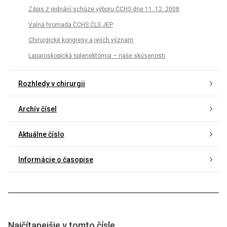
Zápis z jednání schůze výboru ČCHS dne 11. 12. 2008
Valná hromada ČCHS ČLS JEP
Chirurgické kongresy a jejich význam
Laparoskopická splenektómia – naše skúsenosti
Rozhledy v chirurgii
Archív čísel
Aktuálne číslo
Informácie o časopise
Najčítanejšie v tomto čísle