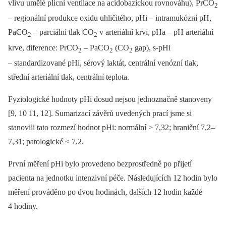
vlivu umělé plicni ventilace na acidobazickou rovnováhu), PrCO
2
–⁠ regionální produkce oxidu uhličitého, pHi –⁠ intramukózní pH,
PaCO
–⁠ parciální tlak CO
v arteriální krvi, pHa –⁠ pH arteriální
2
2
krve, diference: PrCO
–⁠ PaCO
(CO
gap), s-pHi
2
2
2
–⁠ standardizované pHi, sérový laktát, centrální venózní tlak,
střední arteriální tlak, centrální teplota.
Fyziologické hodnoty pHi dosud nejsou jednoznačně stanoveny
[9, 10 11, 12]. Sumarizací závěrů uvedených prací jsme si
stanovili tato rozmezí hodnot pHi: normální > 7,32; hraniční 7,2–
7,31; patologické < 7,2.
První měření pHi bylo provedeno bezprostředně po přijetí
pacienta na jednotku intenzivní péče. Následujících 12 hodin bylo
měření prováděno po dvou hodinách, dalších 12 hodin každé
4 hodiny.