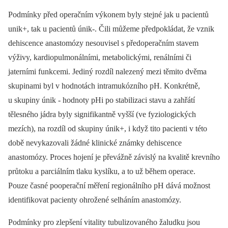
Podmínky před operačním výkonem byly stejné jak u pacientů
unik+, tak u pacientů únik-. Čili můžeme předpokládat, že vznik
dehiscence anastomózy nesouvisel s předoperačním stavem
výživy, kardiopulmonálními, metabolickými, renálními či
jaterními funkcemi. Jediný rozdíl nalezený mezi těmito dvěma
skupinami byl v hodnotách intramukózního pH. Konkrétně,
u skupiny únik -⁠ hodnoty pHi po stabilizaci stavu a zahřátí
tělesného jádra byly signifikantně vyšší (ve fyziologických
mezích), na rozdíl od skupiny únik+, i když tito pacienti v této
době nevykazovali žádné klinické známky dehiscence
anastomózy. Proces hojení je převážně závislý na kvalitě krevního
průtoku a parciálním tlaku kyslíku, a to už během operace.
Pouze časné pooperační měření regionálního pH dává možnost
identifikovat pacienty ohrožené selháním anastomózy.
Podmínky pro zlepšení vitality tubulizovaného žaludku jsou