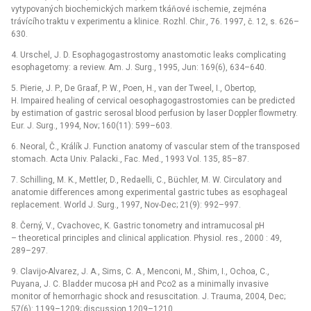
vytypovaných biochemických markem tkáňové ischemie, zejména
trávícího traktu v experimentu a klinice. Rozhl. Chir., 76. 1997, č. 12, s. 626–
630.
4. Urschel, J. D. Esophagogastrostomy anastomotic leaks complicating
esophagetomy: a review. Am. J. Surg., 1995, Jun: 169(6), 634–640.
5. Pierie, J. P., De Graaf, P. W., Poen, H., van der Tweel, I., Obertop,
H. Impaired healing of cervical oesophagogastrostomies can be predicted
by estimation of gastric serosal blood perfusion by laser Doppler flowmetry.
Eur. J. Surg., 1994, Nov; 160(11): 599–603.
6. Neoral, Č., Králík J. Function anatomy of vascular stem of the transposed
stomach. Acta Univ. Palacki., Fac. Med., 1993 Vol. 135, 85–87.
7. Schilling, M. K., Mettler, D., Redaelli, C., Büchler, M. W. Circulatory and
anatomie differences among experimental gastric tubes as esophageal
replacement. World J. Surg., 1997, Nov-Dec; 21(9): 992–997.
8. Černý, V., Cvachovec, K. Gastric tonometry and intramucosal pH
–⁠ theoretical principles and clinical application. Physiol. res., 2000 : 49,
289–297.
9. Clavijo-Alvarez, J. A., Sims, C. A., Menconi, M., Shim, I., Ochoa, C.,
Puyana, J. C. Bladder mucosa pH and Pco2 as a minimally invasive
monitor of hemorrhagic shock and resuscitation. J. Trauma, 2004, Dec;
57(6): 1199–1209; discussion 1209–1210.