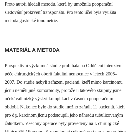
Proto autoři hledali metodu, která by umožnila pooperační
sledování prokrvení transponátu. Pro tento účel byla využita
metoda gastrické tonometrie.
MATERIÁL A METODA
Prospektivní výzkumná studie probíhala na Oddělení intenzivní
péče chirurgických oborů fakultní nemocnice v letech 2005–
2007. Do studie nebyli zařazeni pacienti, kteří mimo karcinomu
jícnu neměli jiné komorbidity, protože u takovéto skupiny jsme
očekávali nízký výskyt komplikací v časném pooperačním
období. Nakonec bylo do studie možno zařadit 11 pacientů, kteří
pro dg. karcinom jícnu podstoupili jeho náhradu tubulizovaným
žaludkem. Všechny operace byly provedeny na I. chirurgické
klinice FN Olomouc. K monitoraci celkového stavu a pro odběry