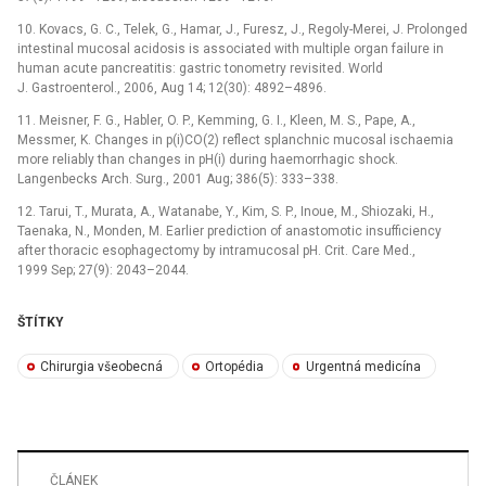
10. Kovacs, G. C., Telek, G., Hamar, J., Furesz, J., Regoly-Merei, J. Prolonged
intestinal mucosal acidosis is associated with multiple organ failure in
human acute pancreatitis: gastric tonometry revisited. World
J. Gastroenterol., 2006, Aug 14; 12(30): 4892–4896.
11. Meisner, F. G., Habler, O. P., Kemming, G. I., Kleen, M. S., Pape, A.,
Messmer, K. Changes in p(i)CO(2) reflect splanchnic mucosal ischaemia
more reliably than changes in pH(i) during haemorrhagic shock.
Langenbecks Arch. Surg., 2001 Aug; 386(5): 333–338.
12. Tarui, T., Murata, A., Watanabe, Y., Kim, S. P., Inoue, M., Shiozaki, H.,
Taenaka, N., Monden, M. Earlier prediction of anastomotic insufficiency
after thoracic esophagectomy by intramucosal pH. Crit. Care Med.,
1999 Sep; 27(9): 2043–2044.
ŠTÍTKY
Chirurgia všeobecná
Ortopédia
Urgentná medicína
ČLÁNEK