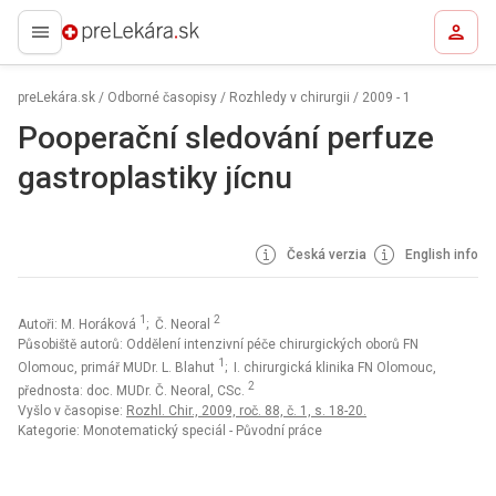
preLekára.sk
preLekára.sk
/
Odborné časopisy
/
Rozhledy v chirurgii
/
2009 - 1
Pooperační sledování perfuze
gastroplastiky jícnu
Česká verzia
English info
1
2
Autoři: M. Horáková
; Č. Neoral
Působiště autorů: Oddělení intenzivní péče chirurgických oborů FN
1
Olomouc, primář MUDr. L. Blahut
; I. chirurgická klinika FN Olomouc,
2
přednosta: doc. MUDr. Č. Neoral, CSc.
Vyšlo v časopise:
Rozhl. Chir., 2009, roč. 88, č. 1, s. 18-20.
Kategorie: Monotematický speciál - Původní práce