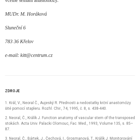
včetně selhání anastomózy.
MUDr. M. Horáková
Sluneční 6
783 36 Křelov
e-mail: kitt@centrum.cz
ZDROJE
1. Král, V., Neoral Č., Aujeský R. Přednosti a nedostatky krční anastomózy
šité pomocí stapleru. Rozhl. Chir., 74, 1995, č. 8, s. 438-440.
2. Neoral, Č., Králík J. Function anatomy of vascular stem of the transposed
stokách. Acta Univ. Palacki Olomouc, Fac. Med., 1993, Volume 135, s. 85–
87.
3. Neoral, Č., Bártek, J., Čechová, I., Grosmanová, T., Králík J. Monitorování