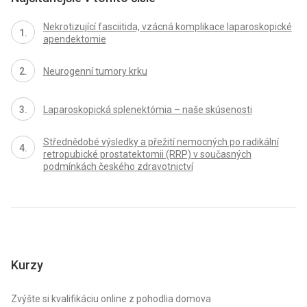
Nekrotizující fasciitida, vzácná komplikace laparoskopické
apendektomie
Neurogenní tumory krku
Laparoskopická splenektómia – naše skúsenosti
Střednědobé výsledky a přežití nemocných po radikální
retropubické prostatektomii (RRP) v současných
podmínkách českého zdravotnictví
Kurzy
Zvýšte si kvalifikáciu online z pohodlia domova