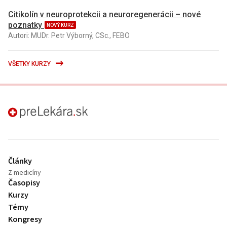
Citikolín v neuroprotekcii a neuroregenerácii – nové
poznatky
NOVÝ KURZ
Autori: MUDr. Petr Výborný, CSc., FEBO
VŠETKY KURZY
preLekára.sk
Články
Z medicíny
Časopisy
Kurzy
Témy
Kongresy