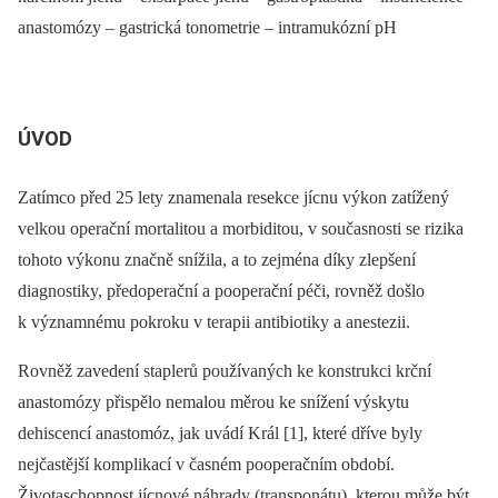
anastomózy –⁠ gastrická tonometrie –⁠ intramukózní pH
ÚVOD
Zatímco před 25 lety znamenala resekce jícnu výkon zatížený
velkou operační mortalitou a morbiditou, v současnosti se rizika
tohoto výkonu značně snížila, a to zejména díky zlepšení
diagnostiky, předoperační a pooperační péči, rovněž došlo
k významnému pokroku v terapii antibiotiky a anestezii.
Rovněž zavedení staplerů používaných ke konstrukci krční
anastomózy přispělo nemalou měrou ke snížení výskytu
dehiscencí anastomóz, jak uvádí Král [1], které dříve byly
nejčastější komplikací v časném pooperačním období.
Životaschopnost jícnové náhrady (transponátu), kterou může být