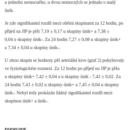
u jednoho nemocného, u dvou nemocných se jednalo o malý
únik.
Je zde signifikantní rozdíl mezi oběmi skupinami za 12 hodin, po
přijetí na JIP je pHi 7,19 ± 0,17 u skupiny únik+ a 7,38 ±
0,04 u skupiny únik-. Za 24 hodin 7,27 ± 0,08 u skupiny únik+
a 7,34 ± 0,04 u skupiny únik-.
U obou skupin se hodnoty pH arteriální krve (graf 2) pohybovaly
ve fyziologickém rozmezí. Za 12 hodin po přijetí na JIP je pHa
u skupiny únik+ 7,42 ± 0,04 a u skupiny únik -⁠ 7,42 ± 0,02. Za
24 hodin 7,43 ± 0,02 u skupiny únik+ a 7,45 ± 0,04 u skupiny
únik-. Nebyl tedy prokázán žádný signifikantní rozdíl mezi
skupinou únik+ a únik-.
DISKUSE