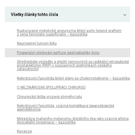
Všetky články tohto čísla
Rupturované mykotické aneuryzma břišní aorty řešené graftem
z vena femoralis superficialis – kazuistika
Neurogenní tumory krku
Pooperační sledování perfuze gastroplastiky jícnu
Střednědobé výsledky a přežití nemocných po radikální retropubické
prostatektomii (RRP) v současných podmínkách českého
zdravotnictví
Nekrotizující fasciitida břišní stěny po cholecystektomii – kazuistika
O MEZINÁRODNÍ SPOLUPRÁCI CHIRURGŮ
Chirurgická léčba vrozeně strmého talu
Nekrotizující fasciitida, vzácná komplikace laparoskopické
apendektomie
Metastáza maligního melanomu distálního ilea jako vzácná příčina
ileocekální invaginace – kazuistika
Recenze