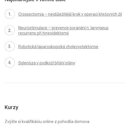
Crossectomia – nejdůležitější krok v operaci křečových žil
Neurostimulace – prevence poranění n. laryngeus
recurrens při tyreoidektomii
Robotická laparoskopická cholecystektomie
Splenóza v podkoží břišní stěny
Kurzy
Zvýšte si kvalifikáciu online z pohodlia domova