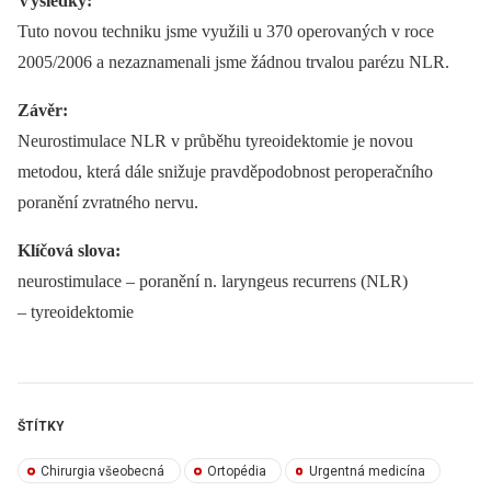
Výsledky:
Tuto novou techniku jsme využili u 370 operovaných v roce
2005/2006 a nezaznamenali jsme žádnou trvalou parézu NLR.
Závěr:
Neurostimulace NLR v průběhu tyreoidektomie je novou
metodou, která dále snižuje pravděpodobnost peroperačního
poranění zvratného nervu.
Klíčová slova:
neurostimulace –⁠ poranění n. laryngeus recurrens (NLR)
–⁠ tyreoidektomie
ŠTÍTKY
Chirurgia všeobecná
Ortopédia
Urgentná medicína