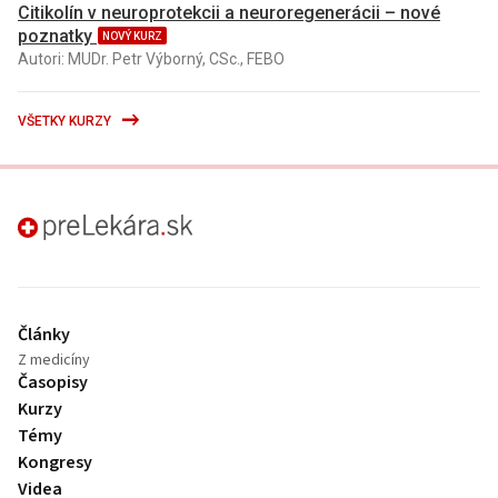
Citikolín v neuroprotekcii a neuroregenerácii – nové
poznatky
NOVÝ KURZ
Autori: MUDr. Petr Výborný, CSc., FEBO
VŠETKY KURZY
preLekára.sk
Články
Z medicíny
Časopisy
Kurzy
Témy
Kongresy
Videa