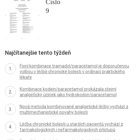
Číslo
9
Najčítanejšie tento týždeň
Fixní kombinace tramadol/paracetamol je doporučenou
volbou v léčbě chronické bolesti v ordinaci praktického
lékaře
Kombinace kodein/paracetamol prokázala stejný
analgetický účinek jako hydrokodon/paracetamol
Nová metoda kombinované analgetické léčby vychází z
multimechanistické povahy bolesti
Léčba chronické bolesti u starších pacientů vychází z
farmakologických i nefarmakologických přístupů