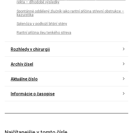
rekta – dlhodobé výsledky
Spontánně oddělený žlučník jako raritní příčina střevní obstrukce –
kazuistika
Splenóza v podkoží břišní stěny
Raritní příčina ileu tenkého střeva
Rozhledy v chirurgii
Archív čísel
Aktuálne číslo
Informácie o časopise
Najčítanejšie v tomto čísle