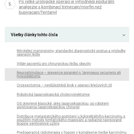
Po velké urologické operaci je výhodnější epidurální
analgezie s kombinací trimecain/morfin než
bupivacain/fentanyl
Všetky články tohto čísla
Nitrolební meningiomy; standardní diagnostický postup a výsledky
operační léčby
Výběr pacientů pro chirurgickou léčbu obezity
Neurostimulace – prevence poranění n. laryngeus recurrens při
tyreoidektomii
Crossectomia – nejdůležitější krok v operaci křečových žil
Robotická laparoskopická cholecystektomie
Od otevřené klasické, přes laparoskopickou, po robotem
asistovanou laparoskopickou chirurgii
Distribuce metastatického postižení u kolorektálního karcinomu s
použitím metody lymfatického mapování a radiačně navigované
biopsie sentinelové uzliny
Predoperačná rádioterapia v hypoxii v komplexnej liečbe karcinómu