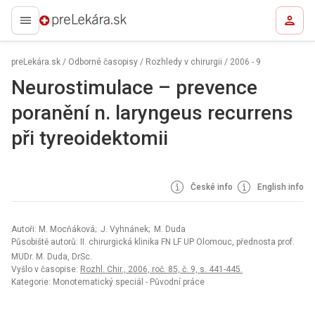
preLekára.sk
preLekára.sk
/
Odborné časopisy
/
Rozhledy v chirurgii
/
2006 - 9
Neurostimulace – prevence
poranění n. laryngeus recurrens
při tyreoidektomii
České info
English info
Autoři: M. Mocňáková; J. Vyhnánek; M. Duda
Působiště autorů: II. chirurgická klinika FN LF UP Olomouc, přednosta prof.
MUDr. M. Duda, DrSc.
Vyšlo v časopise:
Rozhl. Chir., 2006, roč. 85, č. 9, s. 441-445.
Kategorie: Monotematický speciál - Původní práce