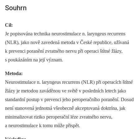
Souhrn
Cíl:
Je popisována technika neurostimulace n. laryngeus recurrens
(NLR), jako nově zavedená metoda v České republice, užívaná
k prevenci poranění zvratného nervu při operaci štítné žlázy,
s poukázáním na její význam.
Metoda:
Neurostimulace n. laryngeus recurrens (NLR) při operacích štítné
žlázy je metodou zaváděnou ve světě v posledních letech jako
standardní postup v prevenci jeho peroperačního poranění. Dosud
není stanovená jednotná všeobecně akceptovaná doktrína, jak
minimalizovat riziko peroperační léze zvratného nervu,
a neurostimulace k tomu může přispět.