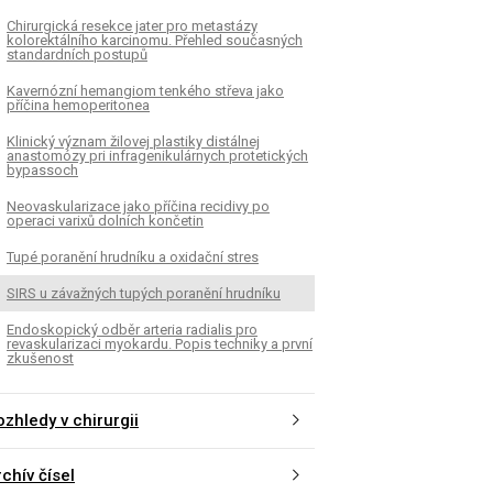
Chirurgická resekce jater pro metastázy
kolorektálního karcinomu. Přehled současných
standardních postupů
Kavernózní hemangiom tenkého střeva jako
příčina hemoperitonea
Klinický význam žilovej plastiky distálnej
anastomózy pri infragenikulárnych protetických
bypassoch
Neovaskularizace jako příčina recidivy po
operaci varixů dolních končetin
Tupé poranění hrudníku a oxidační stres
SIRS u závažných tupých poranění hrudníku
Endoskopický odběr arteria radialis pro
revaskularizaci myokardu. Popis techniky a první
zkušenost
zhledy v chirurgii
chív čísel