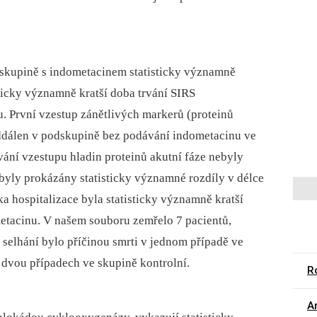
odskupině s indometacinem statisticky významně
sticky významně kratší doba trvání SIRS
 První vzestup zánětlivých markerů (proteinů
oddálen v podskupině bez podávání indometacinu ve
rvání vzestupu hladin proteinů akutní fáze nebyly
yly prokázány statisticky významné rozdíly v délce
ka hospitalizace byla statisticky významně kratší
etacinu. V našem souboru zemřelo 7 pacientů,
é selhání bylo příčinou smrti v jednom případě ve
dvou případech ve skupině kontrolní.
Ro
Ar