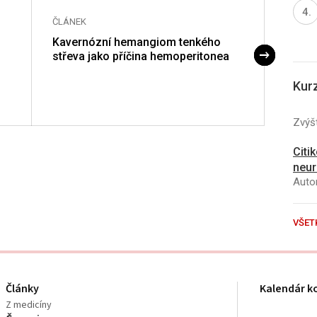
ČLÁNEK
ČLÁNE
Kavernózní hemangiom tenkého
Klinic
střeva jako příčina hemoperitonea
distá
infra
bypa
Kur
Zvýšt
Citi
neur
Autor
VŠET
Články
Kalendár k
Z medicíny