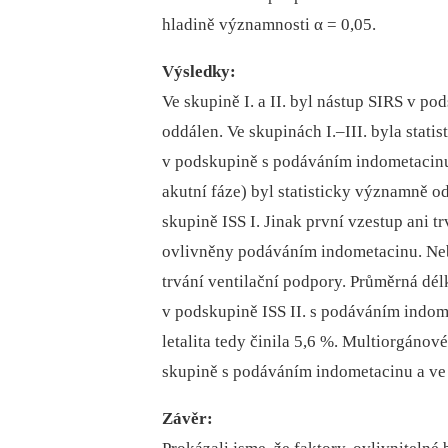
hladině významnosti α = 0,05.
Výsledky:
Ve skupině I. a II. byl nástup SIRS v p
oddálen. Ve skupinách I.–III. byla stati
v podskupině s podáváním indometacinu.
akutní fáze) byl statisticky významně 
skupině ISS I. Jinak první vzestup ani t
ovlivněny podáváním indometacinu. Neb
trvání ventilační podpory. Průměrná dél
v podskupině ISS II. s podáváním indom
letalita tedy činila 5,6 %. Multiorgánov
skupině s podáváním indometacinu a ve 
Závěr: