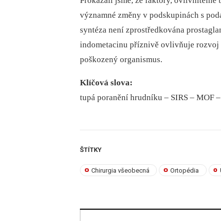
Prokázali jsme, že faktory, ovlivniteln
významné změny v podskupinách s podáv
syntéza není zprostředkována prostagl
indometacinu příznivě ovlivňuje rozvoj
poškozený organismus.
Klíčová slova:
tupá poranění hrudníku –⁠ SIRS –⁠ MOF –
ŠTÍTKY
Chirurgia všeobecná
Ortopédia