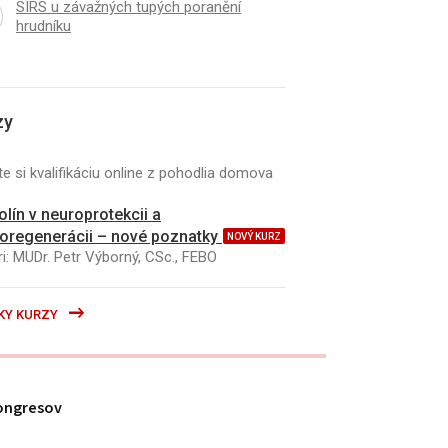
SIRS u závažných tupých poranění
hrudníku
K
ČLÁNEK
ký význam žilovej plastiky
Neovaskularizace jako
lnej anastomózy pri
recidivy po operaci va
genikulárnych protetických
končetin
ssoch
zy
e si kvalifikáciu online z pohodlia domova
kolín v neuroprotekcii a
oregenerácii – nové poznatky
NOVÝ KURZ
i: MUDr. Petr Výborný, CSc., FEBO
KY KURZY
ongresov