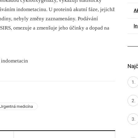
é blokádou cyklooxygenázy, vykazují statisticky
áním indometacinu. U proteinů akutní fáze, jejichž
A
andiny, nebyly změny zaznamenány. Podávání
I
 SIRS, omezuje a zmenšuje jeho účinky a dopad na
⁠ indometacin
Najč
Urgentná medicína