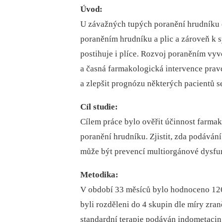
Úvod:
U závažných tupých poranění hrudníku 
poraněním hrudníku a plic a zároveň k 
postihuje i plíce. Rozvoj poraněním vyvo
a časná farmakologická intervence pra
a zlepšit prognózu některých pacientů
Cíl studie:
Cílem práce bylo ověřit účinnost farm
poranění hrudníku. Zjistit, zda podáván
může být prevencí multiorgánové dysfu
Metodika:
V období 33 měsíců bylo hodnoceno 126
byli rozděleni do 4 skupin dle míry zra
standardní terapie podáván indometacin.