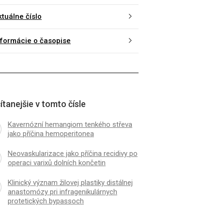
ktuálne číslo
nformácie o časopise
ítanejšie v tomto čísle
Kavernózní hemangiom tenkého střeva
jako příčina hemoperitonea
Neovaskularizace jako příčina recidivy po
operaci varixů dolních končetin
Klinický význam žilovej plastiky distálnej
anastomózy pri infragenikulárnych
protetických bypassoch