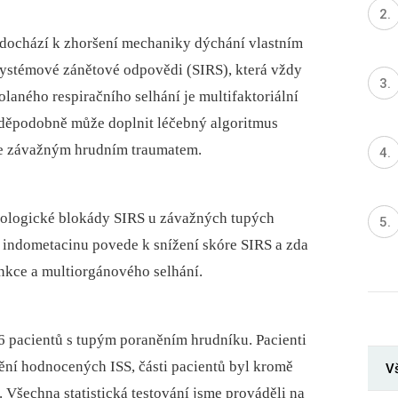
dochází k zhoršení mechaniky dýchání vlastním
systémové zánětové odpovědi (SIRS), která vždy
laného respiračního selhání je multifaktoriální
vděpodobně může doplnit léčebný algoritmus
 se závažným hrudním traumatem.
akologické blokády SIRS u závažných tupých
í indometacinu povede k snížení skóre SIRS a zda
nkce a multiorgánového selhání.
 pacientů s tupým poraněním hrudníku. Pacienti
nění hodnocených ISS, části pacientů byl kromě
Vš
 Všechna statistická testování jsme prováděli na