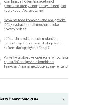
Kombinace kodein/paracetamol
prokázala stejný analgetický účinek jako
hydrokodon/paracetamol
Nová metoda kombinované analgetické
léčby vychází z multimechanistické
povahy bolesti
Léčba chronické bolesti u starších
pacientů vychází z farmakologických i
nefarmakologických přístupů
Po velké urologické operaci je výhodnější
epidurální analgezie s kombinací
trimecain/morfin než bupivacain/fentanyl
etky články tohto čísla