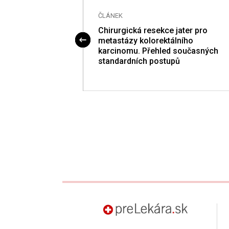
ČLÁNEK
 arteria radialis
Chirurgická resekce jater pro
i myokardu. Popis
metastázy kolorektálního
kušenost
karcinomu. Přehled současných
standardních postupů
preLekára.sk