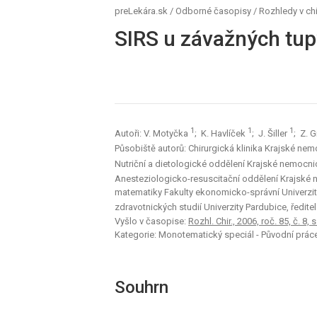
preLekára.sk
/
Odborné časopisy
/
Rozhledy v chi
SIRS u závažných tup
1
1
1
Autoři: V. Motyčka
; K. Havlíček
; J. Šiller
; Z. 
Působiště autorů: Chirurgická klinika Krajské ne
Nutriční a dietologické oddělení Krajské nemocni
Anesteziologicko-resuscitační oddělení Krajské
matematiky Fakulty ekonomicko-správní Univerzity
zdravotnických studií Univerzity Pardubice, ředitel
Vyšlo v časopise:
Rozhl. Chir., 2006, roč. 85, č. 8, 
Kategorie: Monotematický speciál - Původní prác
Souhrn