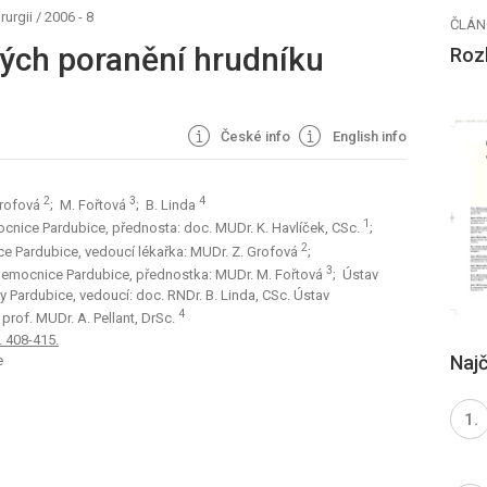
rurgii
/
2006 - 8
ČLÁN
ých poranění hrudníku
Rozh
České info
English info
2
3
4
Grofová
; M. Fořtová
; B. Linda
1
mocnice Pardubice, přednosta: doc. MUDr. K. Havlíček, CSc.
;
2
ce Pardubice, vedoucí lékařka: MUDr. Z. Grofová
;
3
 nemocnice Pardubice, přednostka: MUDr. M. Fořtová
; Ústav
 Pardubice, vedoucí: doc. RNDr. B. Linda, CSc. Ústav
4
 prof. MUDr. A. Pellant, DrSc.
s. 408-415.
Najč
e