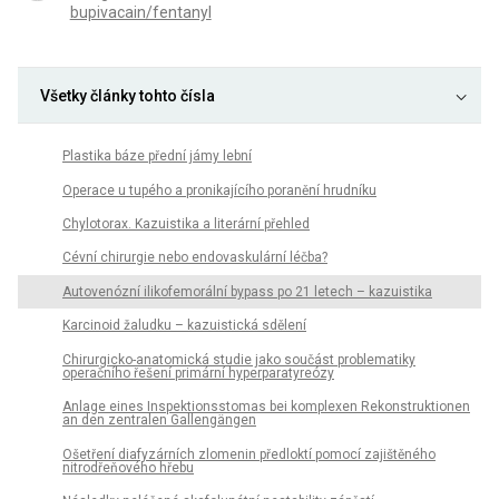
bupivacain/fentanyl
Všetky články tohto čísla
Plastika báze přední jámy lební
Operace u tupého a pronikajícího poranění hrudníku
Chylotorax. Kazuistika a literární přehled
Cévní chirurgie nebo endovaskulární léčba?
Autovenózní ilikofemorální bypass po 21 letech – kazuistika
Karcinoid žaludku – kazuistická sdělení
Chirurgicko-anatomická studie jako součást problematiky
operačního řešení primární hyperparatyreózy
Anlage eines Inspektionsstomas bei komplexen Rekonstruktionen
an den zentralen Gallengängen
Ošetření diafyzárních zlomenin předloktí pomocí zajištěného
nitrodřeňového hřebu