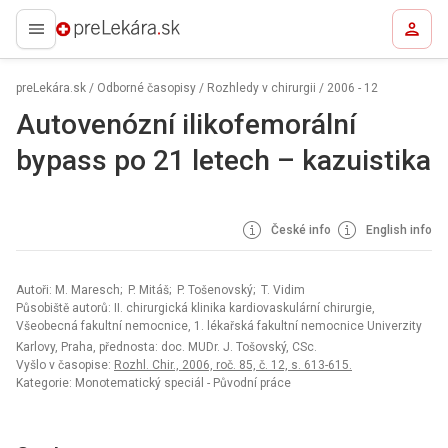
preLekára.sk
preLekára.sk
/
Odborné časopisy
/
Rozhledy v chirurgii
/
2006 - 12
Autovenózní ilikofemorální
bypass po 21 letech – kazuistika
České info
English info
Autoři: M. Maresch; P. Mitáš; P. Tošenovský; T. Vidim
Působiště autorů: II. chirurgická klinika kardiovaskulární chirurgie,
Všeobecná fakultní nemocnice, 1. lékařská fakultní nemocnice Univerzity
Karlovy, Praha, přednosta: doc. MUDr. J. Tošovský, CSc.
Vyšlo v časopise:
Rozhl. Chir., 2006, roč. 85, č. 12, s. 613-615.
Kategorie: Monotematický speciál - Původní práce