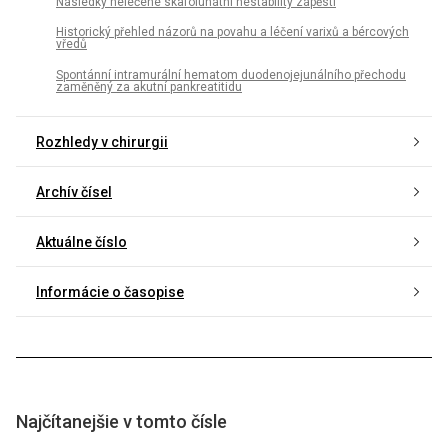
Následky neléčené skafolunátní nestability zápěstí
Historický přehled názorů na povahu a léčení varixů a bércových
vředů
Spontánní intramurální hematom duodenojejunálního přechodu
zaměněný za akutní pankreatitidu
Rozhledy v chirurgii
Archív čísel
Aktuálne číslo
Informácie o časopise
Najčítanejšie v tomto čísle