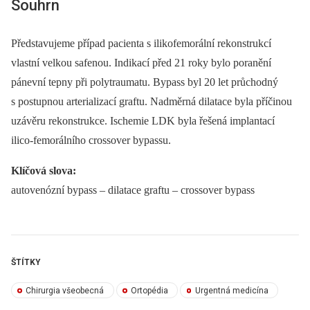
Souhrn
Představujeme případ pacienta s ilikofemorální rekonstrukcí
vlastní velkou safenou. Indikací před 21 roky bylo poranění
pánevní tepny při polytraumatu. Bypass byl 20 let průchodný
s postupnou arterializací graftu. Nadměrná dilatace byla příčinou
uzávěru rekonstrukce. Ischemie LDK byla řešená implantací
ilico-femorálního crossover bypassu.
Klíčová slova:
autovenózní bypass –⁠ dilatace graftu –⁠ crossover bypass
ŠTÍTKY
Chirurgia všeobecná
Ortopédia
Urgentná medicína