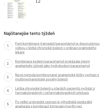
12
Najčítanejšie tento týždeň
Fixní kombinace tramadol/paracetamol je doporučenou
volbou v léčbě chronické bolesti v ordinaci praktického
lékaře
Kombinace kodein/paracetamol prokázala stejný
analgetický účinek jako hydrokodon/paracetamol
Nová metoda kombinované analgetické léčby vychází z
multimechanistické povahy bolesti
Léčba chronické bolesti u starších pacientů vychází z
farmakologických i nefarmakologických přístupů
Po velké urologické operaci je výhodnější epidurální
analgezie s kombinací trimecain/morfin než