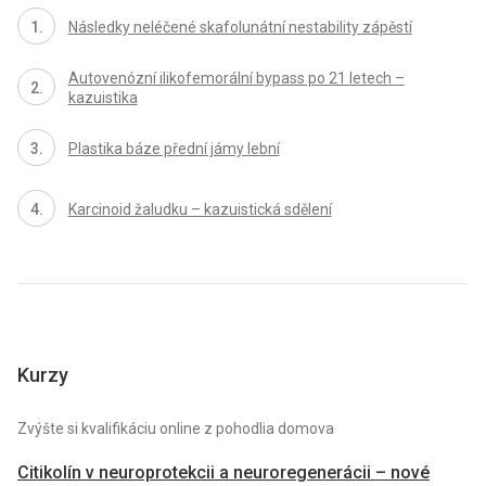
Následky neléčené skafolunátní nestability zápěstí
Autovenózní ilikofemorální bypass po 21 letech –
kazuistika
Plastika báze přední jámy lební
Karcinoid žaludku – kazuistická sdělení
Kurzy
Zvýšte si kvalifikáciu online z pohodlia domova
Citikolín v neuroprotekcii a neuroregenerácii – nové